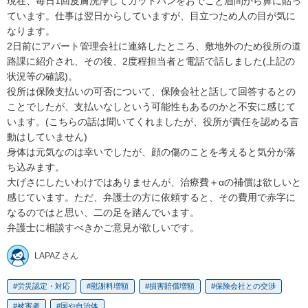
現在、毎日1回皮膚洗浄してカットバンをおでこと眉間から鼻に貼っ
ています。仕事は翌日からしていますが、目立つため人の目が気に
なります。

2日前にアパート管理会社に連絡したところ、敷地外のため役所の道
路課に紹介され、その後、2度程担当者と電話で話しました(上記の
状況等の確認)。

役所は保険支払いの可否について、保険会社と話して回答するとの
ことでしたが、支払いなしという可能性もあるのかと不安に感じて
います。(こちらの話は聞いてくれましたが、役所が責任を認める言
動はしていません)

身体は元気なのは幸いでしたが、顔の傷のことを考えると気分が落
ち込みます。

大げさにしたいわけではありませんが、治療費＋αの補償は欲しいと
感じています。ただ、弁護士の方に依頼すると、その費用で赤字に
なるのではと思い、二の足を踏んでいます。

弁護士に相談すべきかご意見が欲しいです。
LAPAZ さん
労災認定・対応
慰謝料増額
損害賠償増額
保険会社との交渉
被害者
国や自治体