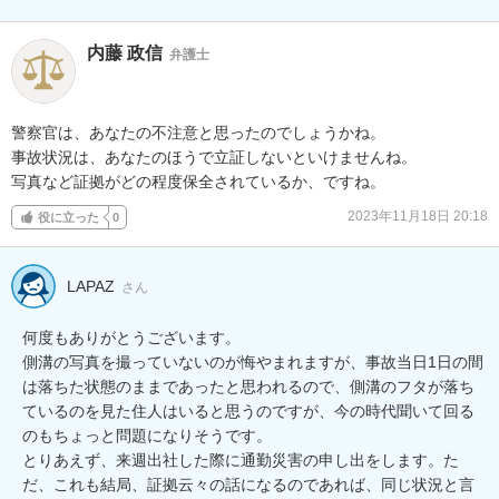
内藤 政信
弁護士
警察官は、あなたの不注意と思ったのでしょうかね。

事故状況は、あなたのほうで立証しないといけませんね。

写真など証拠がどの程度保全されているか、ですね。
2023年11月18日 20:18
役に立った
0
LAPAZ
さん
何度もありがとうございます。

側溝の写真を撮っていないのが悔やまれますが、事故当日1日の間
は落ちた状態のままであったと思われるので、側溝のフタが落ち
ているのを見た住人はいると思うのですが、今の時代聞いて回る
のもちょっと問題になりそうです。

とりあえず、来週出社した際に通勤災害の申し出をします。た
だ、これも結局、証拠云々の話になるのであれば、同じ状況と言