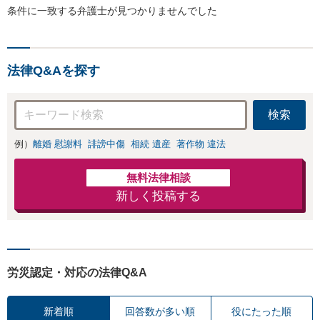
条件に一致する弁護士が見つかりませんでした
法律Q&Aを探す
検索
例）
離婚 慰謝料
誹謗中傷
相続 遺産
著作物 違法
無料法律相談
新しく投稿する
労災認定・対応の法律Q&A
新着順
回答数が多い順
役にたった順