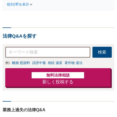
手段を使い分け、
経験豊富な弁護士
他3分野を表示
適切な方法で投稿
が全力で交渉にあ
の削除・発信者情
たります！相手方
報開示請求をおこ
と直接話す精神的
ないます「企業や
負担を軽減「弁護
お店の風評被害対
士の交渉で慰謝料
策／売り上げ低下
金額アップ／減額
法律Q&Aを探す
防止のために尽
交渉も対応可」
力」加害者側の対
【完全個室対応】
応可：開示請求の
検索
意見照会が来たと
きの対処法、被害
例）
離婚 慰謝料
誹謗中傷
相続 遺産
著作物 違法
者との示談交渉
無料法律相談
新しく投稿する
業務上過失の法律Q&A