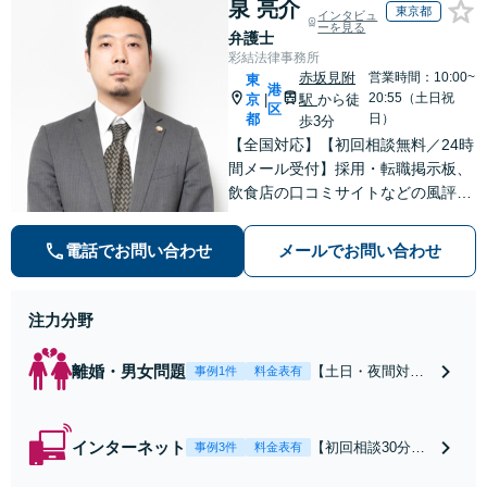
泉 亮介
東京都
インタビュ
ーを見る
弁護士
彩結法律事務所
赤坂見附
営業時間：10:00~
東
港
20:55（土日祝
京
駅
から徒
|
区
都
日）
歩3分
【全国対応】【初回相談無料／24時
間メール受付】採用・転職掲示板、
飲食店の口コミサイトなどの風評被
害対策など実績あり！【刑事】犯罪
の種類を問わず相談可。可能な限り
電話でお問い合わせ
メールでお問い合わせ
早期対応で駆けつけサポート【労
働】不当解雇・残業代請求はおまか
せください
注力分野
離婚・男女問題
【土日・夜間対応
事例1件
料金表有
可】【初回相談30
分無料】「相手方
から書面を提示さ
インターネット
【初回相談30分無
事例3件
料金表有
れたら、サインす
料】状況に応じて
る前にご相談を」