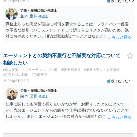
2026年6月26日
役にたった
2
労働・雇用に強い弁護士
並木 重伸
弁護士
職務上知った病歴を理由に補償を要求することは、プライバシー侵害
や不当な差別（ハラスメント）として訴えらるリスクが高いため、絶
対におやめください。HIVは飛沫感染することはないとされています。
どうしても気になる場合は、病名等は一切出さず、咳が多いことなど
について、一般的な衛生問題として会社に相談されることをお勧めし
ます。
エージェントとの契約不履行と不誠実な対応について
相談したい
#個人事業主・フリーランス
#労働・雇用契約違反
#業務上過失・損害賠償
#問題社員の対応
#労働審判
2026年6月23日
役にたった
1
労働・雇用に強い弁護士
森本 偲音
弁護士
仕事に関して条件面で折り合いがつかず、お断りしたとのことです
が、当該エージェントからの紹介で仕事は受けていないということで
しょうか。 また、エージェント側の対応が不誠実とのことですが、具
体的内容をお聞きしない限りは判断することは難しいと思います。 ま
ずは最寄りの法律事務所にご相談されてはいかがでしょうか。