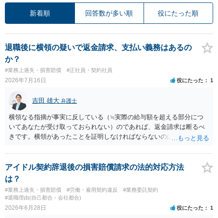
新着順
回答数が多い順
役にたった順
退職後に横領の疑いで返金請求、支払い義務はあるの
か？
#業務上過失・損害賠償
#正社員・契約社員
2026年7月16日
役にたった
1
吉田 雄大
弁護士
横領なる指摘が事実に反している（≒実際の給与額を超える部分につ
いてあなたが受け取っておられない）のであれば、返金請求は断るべ
きです。横領があったことを証明しなければならないのは会社側なの
で、あなたが証明をする必要はありません。
アイドル契約辞退後の損害賠償請求の法的対応方法
は？
#業務上過失・損害賠償
#労働・雇用契約違反
#業務委託契約
#退職理由(自己都合・会社都合)
2026年6月28日
役にたった
1