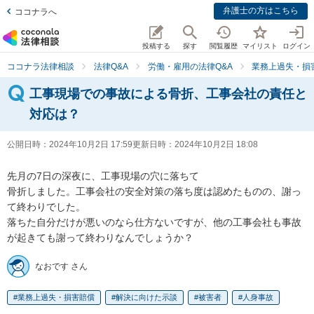
弁護士の方はこちら
ココナラへ
投稿する
探す
閲覧履歴
マイリスト
ログイン
ココナラ法律相談
法律Q&A
労働・雇用の法律Q&A
業務上過失・損
工事現場での事故による骨折、工事会社の責任と
対応は？
公開日時：
2024年10月2日 17:59
更新日時：
2024年10月2日 18:08
先月の7日の深夜に、工事現場の穴に落ちて

骨折しました。工事会社の安全対策の落ち度は認めたものの、謝っ
て終わりでした。

落ちた自分だけが悪いのなら仕方ないですが、他の工事会社も事故
が起きても謝って終わりなんでしょうか？
なおです さん
業務上過失・損害賠償
解決に向けた示談
被害者
人身事故