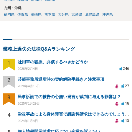
九州・沖縄
福岡県
佐賀県
長崎県
熊本県
大分県
宮崎県
鹿児島県
沖縄県
業務上過失の法律Q&Aランキング
1
社用車の破損。弁償するべきかどうか
246
2026年2月4日
2
芸能事務所退所時の契約解除手続きと注意事項
27
2020年4月15日
3
民事訴訟での被告の心無い発言が裁判に与える影響は？
18
2025年1月29日
4
労災事故による身体障害で慰謝料請求はできるのでしょうか？
13
2024年1月4日
個人情報開示請求に応じない企業を訴えたい