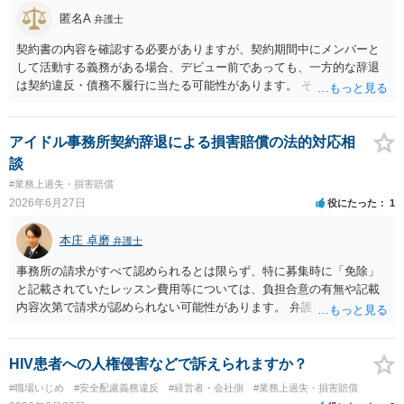
匿名A
弁護士
契約書の内容を確認する必要がありますが、契約期間中にメンバーと
して活動する義務がある場合、デビュー前であっても、一方的な辞退
は契約違反・債務不履行に当たる可能性があります。 そのため、運営
側に損害賠償請求の余地が全くないとはいえません。新メンバー募集
費用、ライブ準備費用、レッスン関係費用なども、辞退によって実際
に追加で発生した合理的費用であれば、損害として主張される可能性
アイドル事務所契約辞退による損害賠償の法的対応相
があります。 もっとも、運営側の請求額がそのまま認められるわけで
談
はありません。各費目について、具体的な損害、金額、辞退との因果
#業務上過失・損害賠償
関係を示す必要があります。特に「レッスン費用無料」と表示されて
2026年6月27日
役にたった
1
いた場合、辞退後に講師代やスタジオ代を当然に全額請求できるかは
慎重な検討が必要です。 また「家庭の事情」が正当な辞退理由になる
本庄 卓磨
弁護士
かは、その具体的内容によります。介護、転居、健康問題など、活動
継続が客観的に困難といえる事情があるかが重要です。 未成年であれ
事務所の請求がすべて認められるとは限らず、特に募集時に「免除」
ば、契約時に親権者の同意があったか、契約期間・活動義務・中途辞
と記載されていたレッスン費用等については、負担合意の有無や記載
退時の扱いについて親権者に説明されていたかも確認すべきです。 現
内容次第で請求が認められない可能性があります。 弁護士対応を示唆
時点では、安易に支払義務を認めず、契約書、募集記事、LINE等を保
されている状況ですので、ご自身で対応する前にお早めに弁護士にご
存したうえで、請求費目、金額、根拠資料の明示を求めるのがよいと
相談されることをおすすめします。
思います。回答前に弁護士へ相談することをおすすめします。
HIV患者への人権侵害などで訴えられますか？
#職場いじめ
#安全配慮義務違反
#経営者・会社側
#業務上過失・損害賠償