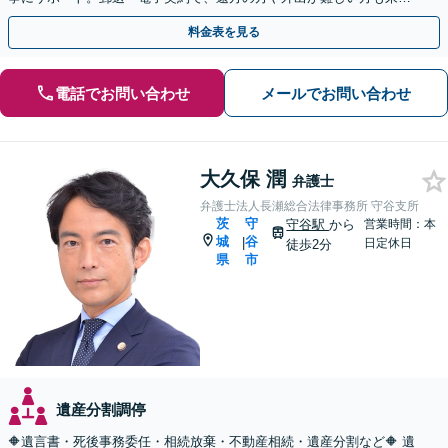
不要で即日着手が可能です。まずはご相談ください。
料金表を見る
電話でお問い合わせ
メールでお問い合わせ
大久保 潤
弁護士
弁護士法人長瀬総合法律事務所 守谷支所
茨
守
守谷駅
から
営業時間：本
城
谷
|
日定休日
徒歩2分
県
市
遺産分割調停
🔶遺言書・死後事務委任・相続放棄・不動産相続・遺産分割など🔶 遺