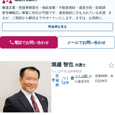
🟢遺言書・死後事務委任・相続放棄・不動産相続・遺産分割・財産調
査等🟢幅広い事案に対応が可能です。遺産相続に力を入れている弁護
士が、ご相談から解決までサポートいたします。まずは、お気軽にお
問い合わせください。◤完全予約制・初回相談料無料◢
料金表を見る
電話でお問い合わせ
メールでお問い合わせ
堀越 智也
弁護士
つくば中央法律事務所
茨
つくば駅
か
営業時間：本
つく
城
|
日定休日
ら徒歩3分
ば市
県