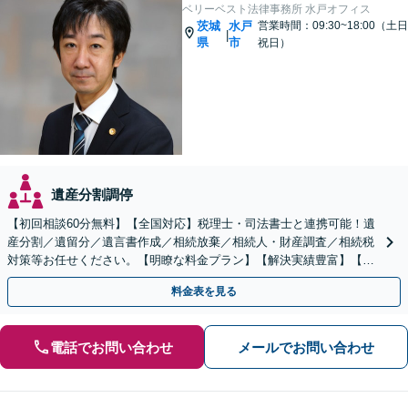
ベリーベスト法律事務所 水戸オフィス
茨城
水戸
営業時間：09:30~18:00（土日
|
県
市
祝日）
遺産分割調停
【初回相談60分無料】【全国対応】税理士・司法書士と連携可能！遺
産分割／遺留分／遺言書作成／相続放棄／相続人・財産調査／相続税
対策等お任せください。【明瞭な料金プラン】【解決実績豊富】【電
話相談可】
料金表を見る
電話でお問い合わせ
メールでお問い合わせ