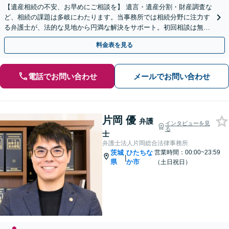
【遺産相続の不安、お早めにご相談を】 遺言・遺産分割・財産調査な
ど、相続の課題は多岐にわたります。当事務所では相続分野に注力す
る弁護士が、法的な見地から円満な解決をサポート。初回相談は無料
（予約制）です。まずは現状の整理から始めませんか？
料金表を見る
電話でお問い合わせ
メールでお問い合わせ
片岡 優
弁護
インタビューを見
る
士
弁護士法人片岡総合法律事務所
茨城
ひたちな
営業時間：00:00~23:59
|
県
か市
（土日祝日）