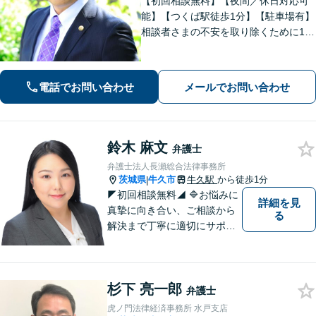
【初回相談無料】【夜間／休日対応可
能】【つくば駅徒歩1分】【駐車場有】
相談者さまの不安を取り除くために1件
1件のご相談に時間をかけて対応し、相
談者さまに寄り添った解決方法を提案
することを心がけています。まずはお
電話でお問い合わせ
メールでお問い合わせ
気軽にお問い合わせください。
鈴木 麻文
弁護士
弁護士法人長瀬総合法律事務所
茨城県
牛久市
牛久駅
から徒歩1分
|
◤初回相談無料◢ 🔷お悩みに
詳細を見
真摯に向き合い、ご相談から
る
解決まで丁寧に適切にサポー
トいたします。誠実さと経験
で支えます。🔷不安な日々を
終わらせるために安心の第一
杉下 亮一郎
歩を踏み出しましょう。お気
弁護士
軽にお問い合わせください。
虎ノ門法律経済事務所 水戸支店