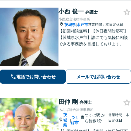
小西 俊一
弁護士
小西総合法律事務所
茨城県
水戸市
営業時間：本日定休日
|
【初回相談無料】【休日夜間対応可】
【茨城県水戸市】誰にでも気軽に相談
できる事務所を目指しております。依
頼者の方の費用対効果の観点からもご
納得の行くまでご説明をいたします。
お困りのことがございましたらお気軽
にご相談ください。
電話でお問い合わせ
メールでお問い合わせ
田仲 剛
弁護士
あおば総合法律事務所
茨
つくば駅
か
営業時間：本
つく
城
|
日定休日
ら徒歩1分
ば市
県