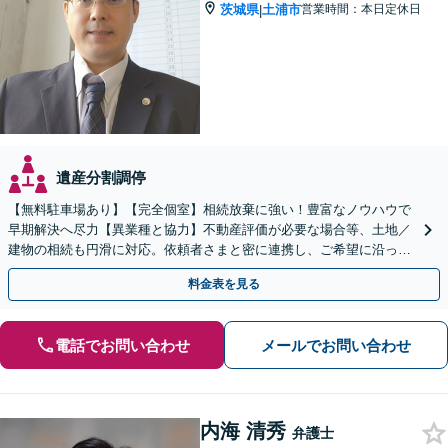
茨城県
土浦市
営業時間：本日定休日
|
遺産分割調停
【無料駐車場あり】【完全個室】相続放棄に強い！豊富なノウハウで
早期解決へ尽力【異業種と協力】不動産評価が必要な場合等、土地／
建物の相続も円滑に対応。依頼者さまと密に連携し、ご希望に沿った
相続を目指します【夜間休日対応】【土浦駅よりバス3分】
料金表を見る
電話でお問い合わせ
メールでお問い合わせ
内海 清秀
弁護士