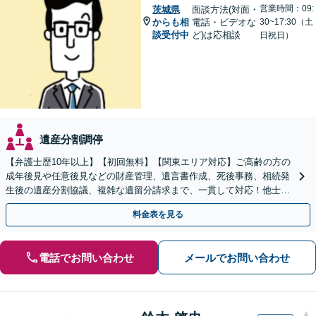
営業時間：09:
茨城県
面談方法(対面・
からも相
電話・ビデオな
30~17:30（土
談受付中
ど)は応相談
日祝日）
遺産分割調停
【弁護士歴10年以上】【初回無料】【関東エリア対応】ご高齢の方の
成年後見や任意後見などの財産管理、遺言書作成、死後事務、相続発
生後の遺産分割協議、複雑な遺留分請求まで、一貫して対応！他士業
との連携力を活かした最適解の追求【WEB面談対応】
料金表を見る
電話でお問い合わせ
メールでお問い合わせ