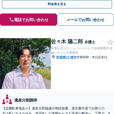
ださい。
料金表を見る
電話でお問い合わせ
メールでお問い合わせ
佐々木 陽二郎
弁護士
弁護士法人さくらパートナーズ法律事務所 茨
城つちうら主事務所
茨城県
土浦市
営業時間：本日定休日
|
遺産分割調停
【近隣駐車場あり】遺産分割協議や相続放棄、遺言書作成でお困りの
方は私におまかせを。泥沼化した状態からでも迅速な解決へ。丁寧で