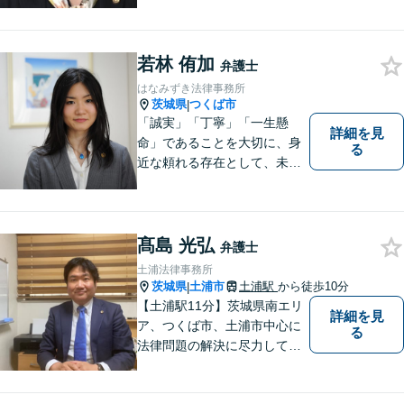
はお気軽にご相談ください。
ご依頼者様に寄り添い、より
良い解決を目指し全力でサポ
ートします。
若林 侑加
弁護士
はなみずき法律事務所
茨城県
つくば市
|
「誠実」「丁寧」「一生懸
詳細を見
命」であることを大切に、身
る
近な頼れる存在として、未来
を切り拓くあなたを全力でサ
ポートします！
髙島 光弘
弁護士
土浦法律事務所
茨城県
土浦市
土浦駅
から徒歩10分
|
【土浦駅11分】茨城県南エリ
詳細を見
ア、つくば市、土浦市中心に
る
法律問題の解決に尽力してお
ります。地域の実情を踏まえ
た丁寧な対応を心掛けていま