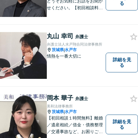
どうぞお気軽にお話をお聞か
る
せください。【初回相談料無
料】【キッズスペース有り】
丸山 幸司
弁護士
弁護士法人水戸翔合同法律事務所
茨城県
水戸市
|
情熱を一番大切に
詳細を見
る
岡本 華子
弁護士
美和法律事務所
茨城県
水戸市
|
【初回相談１時間無料】離婚
詳細を見
／遺産相続／借金・債務整理
る
／交通事故など、お困りごと