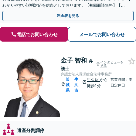
わかりやすい説明対応を信条としております。【初回面談無料】【法
テラス利用可】【休日・夜間対応可】
料金表を見る
電話でお問い合わせ
メールでお問い合わせ
金子 智和
弁
インタビューを
見る
護士
弁護士法人長瀬総合法律事務所
茨
牛
牛久駅
から
営業時間：本
城
久
|
日定休日
徒歩1分
県
市
遺産分割調停