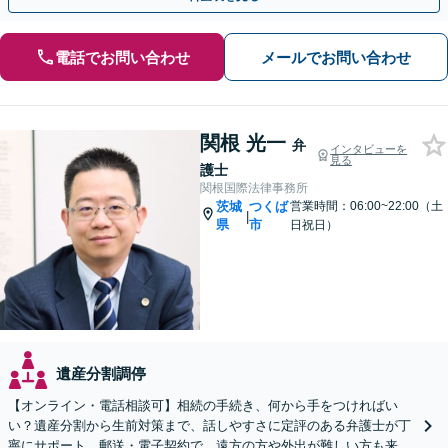
電話でお問い合わせ
メールでお問い合わせ
関根 光一
弁
インタビューを
見る
護士
関根国際法律事務所
茨城
つくば
営業時間：06:00~22:00（土
|
県
市
日祝日）
遺産分割調停
【オンライン・電話相談可】相続の手続き、何から手をつければい
い？遺産分割から生前対策まで、話しやすさに定評のある弁護士が丁
寧にサポート。郵送・電子契約で、遠方の方や外出が難しい方も来所