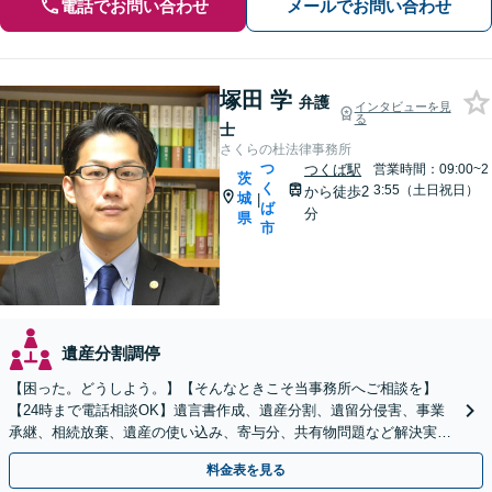
電話でお問い合わせ
メールでお問い合わせ
塚田 学
弁護
インタビューを見
る
士
さくらの杜法律事務所
つ
つくば駅
営業時間：09:00~2
茨
く
3:55（土日祝日）
から徒歩2
城
|
ば
分
県
市
遺産分割調停
【困った。どうしよう。】【そんなときこそ当事務所へご相談を】
【24時まで電話相談OK】遺言書作成、遺産分割、遺留分侵害、事業
承継、相続放棄、遺産の使い込み、寄与分、共有物問題など解決実績
多数【依頼者様の最善の解決を目指します】
料金表を見る