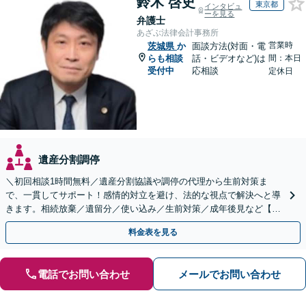
鈴木 啓史
東京都
インタビュ
ーを見る
弁護士
あざぶ法律会計事務所
営業時
茨城県
か
面談方法(対面・電
らも相談
話・ビデオなど)は
間：本日
受付中
応相談
定休日
遺産分割調停
＼初回相談1時間無料／遺産分割協議や調停の代理から生前対策ま
で、一貫してサポート！感情的対立を避け、法的な視点で解決へと導
きます。相続放棄／遺留分／使い込み／生前対策／成年後見など【W
EB面談対応】
料金表を見る
電話でお問い合わせ
メールでお問い合わせ