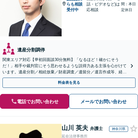
らも相談
話・ビデオなど)は
間：本日
受付中
応相談
定休日
遺産分割調停
関東エリア対応【💬初回面談30分無料】「なるほど！確かにそう
だ！」相手や裁判官にそう思わせるような説得力ある主張を心がけて
います。遺産分割／相続放棄／財産調査／遺留分／遺言作成等、経験
豊富な事務所。複雑な手続を代行【年間相談100件以上】
料金表を見る
電話でお問い合わせ
メールでお問い合わせ
山川 英夫
弁護士
神奈川県
延命法律事務所