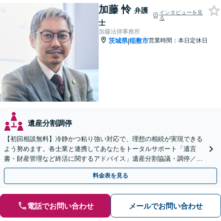
加藤 怜
弁護
インタビューを見
る
士
加藤法律事務所
茨城県
稲敷市
営業時間：本日定休日
|
遺産分割調停
【初回相談無料】冷静かつ粘り強い対応で、理想の相続が実現できる
よう努めます。各士業と連携してあなたをトータルサポート「遺言
書・財産管理など終活に関するアドバイス」遺産分割協議・調停／不
動産相続／遺言書作成／後見／事業承継【ビデオ面談対応】
料金表を見る
電話でお問い合わせ
メールでお問い合わせ