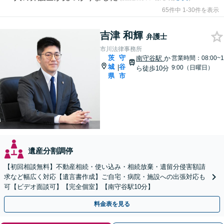
65件中 1-30件を表示
吉津 和輝
弁護士
市川法律事務所
茨
守
南守谷駅
か
営業時間：08:00~1
城
谷
|
9:00（日曜日）
ら徒歩10分
県
市
遺産分割調停
【初回相談無料】不動産相続・使い込み・相続放棄・遺留分侵害額請
求など幅広く対応【遺言書作成】ご自宅・病院・施設への出張対応も
可【ビデオ面談可】【完全個室】【南守谷駅10分】
料金表を見る