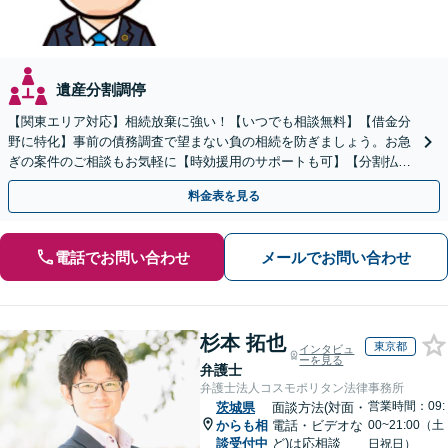
遺産分割調停
【関東エリア対応】相続放棄に強い！【いつでも相談無料】【借金分
野に特化】事前の債務調査で望まない負の相続を防ぎましょう。お急
ぎの案件のご相談もお気軽に【時効援用のサポートも可】【分割払い
利用可】【休日電話相談可能】
料金表を見る
電話でお問い合わせ
メールでお問い合わせ
杉本 拓也
東京都
インタビュ
ーを見る
弁護士
弁護士法人コスモポリタン法律事務所
営業時間：09:
茨城県
面談方法(対面・
からも相
電話・ビデオな
00~21:00（土
談受付中
ど)は応相談
日祝日）