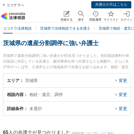
弁護士の方はこちら
ココナラへ
投稿する
探す
閲覧履歴
マイリスト
ログイン
ココナラ法律相談
茨城県で法律相談できる弁護士
茨城県で相続・遺言
茨城県の遺産分割調停に強い弁護士
茨城県で遺産分割調停に強い弁護士が65名見つかりました。初回面談無料や休
日面談に対応している弁護士、解決事例を持つ弁護士なども掲載中。さらに水
戸市やつくば市、土浦市などの地域条件で弁護士を絞り込めます。相続・遺言
に関係する家族間の相続トラブルや認知症の相続、遺産分割等の細かな分野で
の絞り込み検索もでき便利です。特に市川法律事務所の吉津 和輝弁護士や弁護
エリア
茨城県
変更
士法人長瀬総合法律事務所 日立支所の田中 佑樹弁護士、関根国際法律事務所の
関根 光一弁護士のプロフィール情報や弁護士費用、強みなどが注目されていま
相談内容
相続・遺言、調停
変更
す。『茨城県で土日や夜間に発生した遺産分割調停のトラブルを今すぐに弁護
士に相談したい』『遺産分割調停のトラブル解決の実績豊富な近くの弁護士を
検索したい』『初回相談無料で遺産分割調停を法律相談できる茨城県内の弁護
詳細条件
未選択
変更
士に相談予約したい』などでお困りの相談者さんにおすすめです。
65
人の弁護士が見つかりました
(検索結果について詳しくは
こちら
)