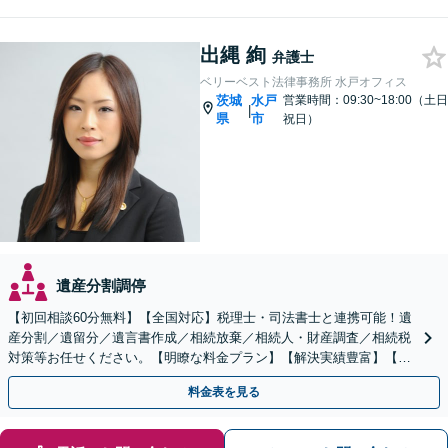
出縄 絢
弁護士
ベリーベスト法律事務所 水戸オフィス
茨城
水戸
営業時間：09:30~18:00（土日
|
県
市
祝日）
遺産分割調停
【初回相談60分無料】【全国対応】税理士・司法書士と連携可能！遺
産分割／遺留分／遺言書作成／相続放棄／相続人・財産調査／相続税
対策等お任せください。【明瞭な料金プラン】【解決実績豊富】【電
話相談可】
料金表を見る