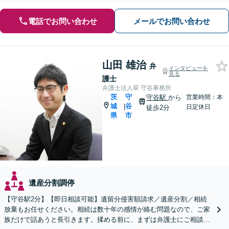
電話でお問い合わせ
メールでお問い合わせ
山田 雄治
弁
インタビューを
見る
護士
弁護士法人翠 守谷事務所
茨
守
守谷駅
から
営業時間：本
城
谷
|
日定休日
徒歩2分
県
市
遺産分割調停
【守谷駅2分】【即日相談可能】遺留分侵害額請求／遺産分割／相続
放棄もお任せください。相続は数十年の感情が絡む問題なので、ご家
族だけで話あうと長引きます。揉める前に、まずは弁護士にご相談く