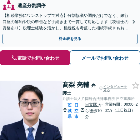
遺産分割調停
【相続業務にワンストップで対応】分割協議や調停だけでなく、銀行
口座の解約や税の申告など手続きまで一貫して対応します【税理士の
資格あり】税理士経験を活かし、相続税も考慮した相続手続きもお任
せください【初回相談無料】任意後見や生前贈与なども対応
料金表を見る
電話でお問い合わせ
メールでお問い合わせ
髙梨 亮輔
弁
インタビューを
見る
護士
弁護士法人片岡総合法律事務所 日立事務所
日立駅
か
営業時間：00:00~2
茨
日
3:59（土日祝日）
城
立
ら徒歩10
|
県
市
分