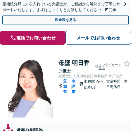
産相続分野に力を入れている弁護士が、ご相談から解決まで丁寧にサ
ポートいたします。まずはじっくりとお話ししてください。◤完全予
約制・初回法律相談無料◢
料金表を見る
電話でお問い合わせ
メールでお問い合わせ
母壁 明日香
インタビューを
見る
弁護士
弁護士法人長瀬総合法律事務所 水戸支所
茨
水
水戸駅
から
営業時間：本
城
戸
|
日定休日
徒歩8分
県
市
遺産分割調停