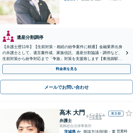
遺産分割調停
【弁護士歴11年】【生前対策・相続の紛争案件に精通】金融業界出身
の弁護士として、遺言書作成、家族信託、遺産分割協議・調停など、
生前対策から紛争対応まで「争族」対策を支援致します【東池袋駅2
分】【初回面談無料】
料金表を見る
メールでお問い合わせ
高木 大門
東京都
インタビュ
ーを見る
弁護士
葛飾総合法律事務所
営業時
茨城県
か
面談方法(対面・電