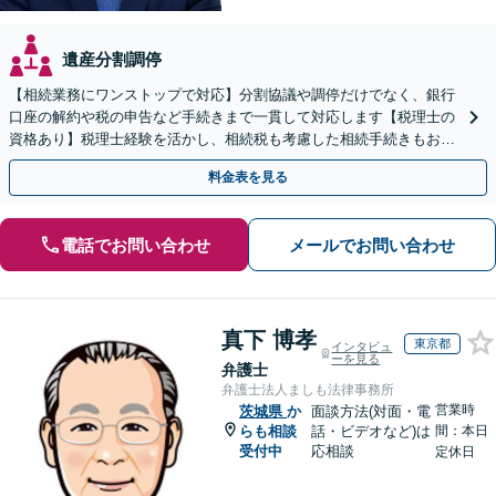
遺産分割調停
【相続業務にワンストップで対応】分割協議や調停だけでなく、銀行
口座の解約や税の申告など手続きまで一貫して対応します【税理士の
資格あり】税理士経験を活かし、相続税も考慮した相続手続きもお任
せください【初回相談無料】任意後見や生前贈与なども対応
料金表を見る
電話でお問い合わせ
メールでお問い合わせ
真下 博孝
東京都
インタビュ
ーを見る
弁護士
弁護士法人ましも法律事務所
営業時
茨城県
か
面談方法(対面・電
らも相談
話・ビデオなど)は
間：本日
受付中
応相談
定休日