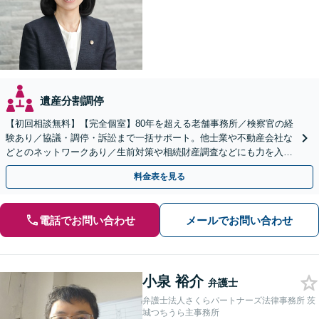
遺産分割調停
【初回相談無料】【完全個室】80年を超える老舗事務所／検察官の経
験あり／協議・調停・訴訟まで一括サポート。他士業や不動産会社な
どとのネットワークあり／生前対策や相続財産調査などにも力を入れ
ております【水戸駅15分】
料金表を見る
電話でお問い合わせ
メールでお問い合わせ
小泉 裕介
弁護士
弁護士法人さくらパートナーズ法律事務所 茨
城つちうら主事務所