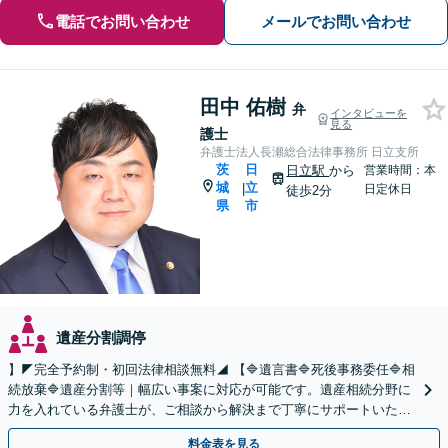
電話でお問い合わせ
メールでお問い合わせ
田中 佑樹
弁
インタビューを
見る
護士
弁護士法人長瀬総合法律事務所 日立支所
茨
日
日立駅
から
営業時間：本
城
立
|
日定休日
徒歩2分
県
市
遺産分割調停
】◤完全予約制・初回法律相談無料◢ 【🔷遺言書🔷死後事務委任🔷相
続放棄🔷遺産分割等｜幅広い事案に対応が可能です。遺産相続分野に
力を入れている弁護士が、ご相談から解決まで丁寧にサポートいたし
ます。まずはじっくりとお話ししてください。
料金表を見る