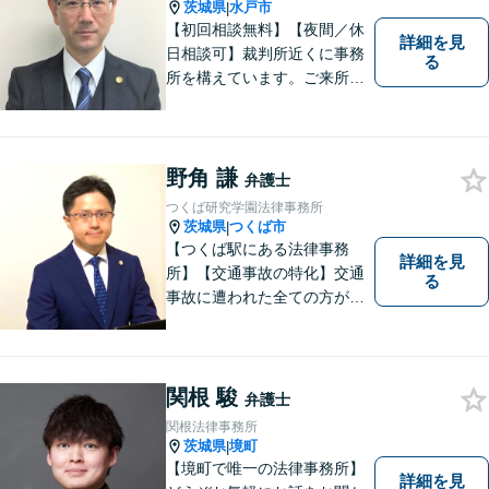
茨城県
水戸市
|
【初回相談無料】【夜間／休
詳細を見
日相談可】裁判所近くに事務
る
所を構えています。ご来所・
ご相談しやすい環境を整えて
おりますので、お気軽にご相
談ください。ご依頼者様とと
もに最善の解決を目指しま
野角 謙
弁護士
す。
つくば研究学園法律事務所
茨城県
つくば市
|
【つくば駅にある法律事務
詳細を見
所】【交通事故の特化】交通
る
事故に遭われた全ての方が適
切な補償を受けられるよう、
弁護士として全力でサポート
させていただきます。コミュ
ニケーションを大切にし、最
関根 駿
弁護士
善の解決へと導きます。
関根法律事務所
茨城県
境町
|
【境町で唯一の法律事務所】
詳細を見