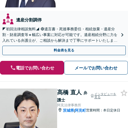
遺産分割調停
◤初回法律相談無料◢ 🔴遺言書・死後事務委任・相続放棄・遺産分
割・財産調査等🔸幅広い事案に対応が可能です。遺産相続分野に力を
入れている弁護士が、ご相談から解決まで丁寧にサポートいたしま
す。まずはじっくりとお話ししてください。
料金表を見る
電話でお問い合わせ
メールでお問い合わせ
髙橋 直人
弁
インタビューを
見る
護士
阿見法律事務所
茨城県
阿見町
営業時間：本日定休日
|