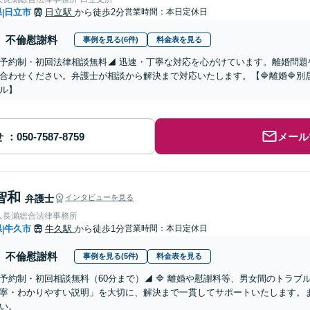
県
日立市
日立駅
から徒歩2分
営業時間：本日定休日
|
不倫慰謝料
事例を見る(6件)
料金表を見る
予約制・初回法律相談無料◢ 迅速・丁寧な対応を心がけています。離婚問題
合わせください。弁護士が相談から解決まで対応いたします。【🔷離婚🔷別居
ル】
せ
メール
智和
弁護士
インタビューを見る
人長瀬総合法律事務所
県
牛久市
牛久駅
から徒歩1分
営業時間：本日定休日
|
不倫慰謝料
事例を見る(5件)
料金表を見る
予約制・初回相談無料（60分まで）◢ 🔷 離婚や慰謝料等、男女間のトラ
寧・わかりやすい説明」を大切に、解決まで一貫してサポートいたします。
い。