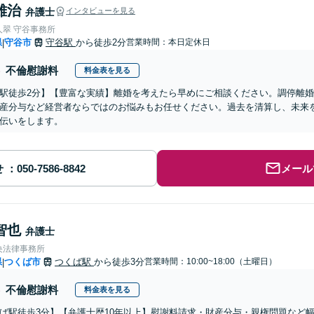
雄治
弁護士
インタビューを見る
人翠 守谷事務所
県
守谷市
守谷駅
から徒歩2分
営業時間：本日定休日
|
不倫慰謝料
料金表を見る
駅徒歩2分】【豊富な実績】離婚を考えたら早めにご相談ください。調停離
産分与など経営者ならではのお悩みもお任せください。過去を清算し、未来
伝いをします。
せ
メール
智也
弁護士
央法律事務所
県
つくば市
つくば駅
から徒歩3分
営業時間：10:00~18:00（土曜日）
|
不倫慰謝料
料金表を見る
ば駅徒歩3分】【弁護士歴10年以上】慰謝料請求・財産分与・親権問題など