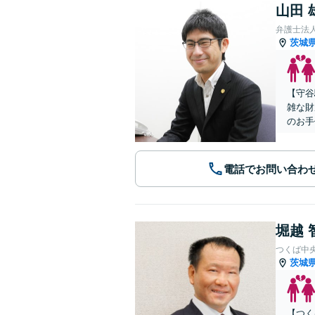
山田 
弁護士法
茨城
【守谷
雑な財
のお手
電話でお問い合わ
堀越 
つくば中
茨城
【つく