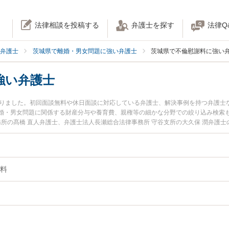
法律相談を投稿する
弁護士を探す
法律Q
弁護士
茨城県で離婚・男女問題に強い弁護士
茨城県で不倫慰謝料に強い
強い弁護士
かりました。初回面談無料や休日面談に対応している弁護士、解決事例を持つ弁護士
婚・男女問題に関係する財産分与や養育費、親権等の細かな分野での絞り込み検索
務所の髙橋 直人弁護士、弁護士法人長瀬総合法律事務所 守谷支所の大久保 潤弁護
生した不倫慰謝料のトラブルを今すぐに弁護士に相談したい』『不倫慰謝料のトラ
きる茨城県内の弁護士に相談予約したい』などでお困りの相談者さんにおすすめで
料