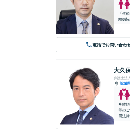
「依頼
離婚協
電話でお問い合わ
大久保
弁護士法
茨城
🔶離
等のご
回法律