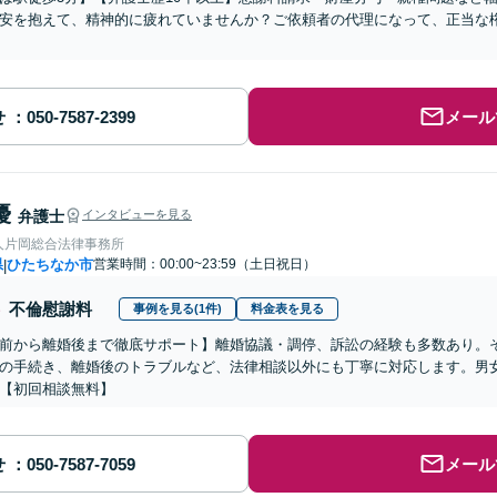
安を抱えて、精神的に疲れていませんか？ご依頼者の代理になって、正当な
せ
メール
優
弁護士
インタビューを見る
人片岡総合法律事務所
県
ひたちなか市
営業時間：00:00~23:59（土日祝日）
|
不倫慰謝料
事例を見る(1件)
料金表を見る
前から離婚後まで徹底サポート】離婚協議・調停、訴訟の経験も多数あり。
の手続き、離婚後のトラブルなど、法律相談以外にも丁寧に対応します。男
【初回相談無料】
せ
メール