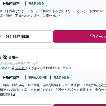
不倫慰謝料
料金表を見る
すべき内容が決まってない」「解決できるか知りたい」という方もお気軽に
議・調停、不貞慰謝料の請求、財産分与など
せ
メール
 潤
弁護士
人長瀬総合法律事務所 守谷支所
県
守谷市
守谷駅
から徒歩2分
営業時間：本日定休日
|
不倫慰謝料
事例を見る(3件)
料金表を見る
婚・別居・財産分与・親権問題・浮気慰謝料トラブル🔶適切・丁寧な対応を
相談はお気軽にお問い合わせください。弁護士が相談から解決まで、安心サ
相談無料◢