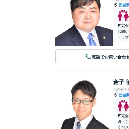
茨城
◤完全
お問い
トラブ
電話でお問い合わ
金子 
弁護士法
茨城
◤完全
速・丁
くださ