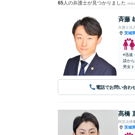
65
人の弁護士が見つかりました
(検索
斉藤 
弁護士法
茨城
◉迅速
談から
男女ト
電話でお問い合わ
髙橋 
阿見法律
茨城