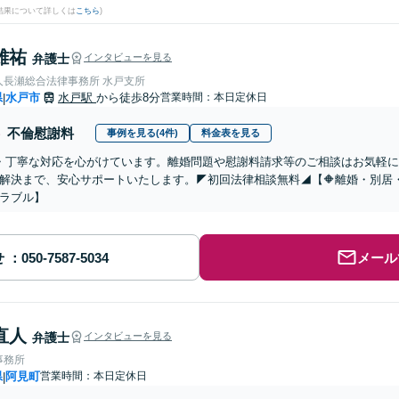
結果について詳しくは
こちら
)
雄祐
弁護士
インタビューを見る
人長瀬総合法律事務所 水戸支所
県
水戸市
水戸駅
から徒歩8分
営業時間：本日定休日
|
不倫慰謝料
事例を見る(4件)
料金表を見る
・丁寧な対応を心がけています。離婚問題や慰謝料請求等のご相談はお気軽
解決まで、安心サポートいたします。◤初回法律相談無料◢【🔶離婚・別居
ラブル】
せ
メール
直人
弁護士
インタビューを見る
事務所
県
阿見町
営業時間：本日定休日
|