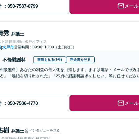
せ
メール
清秀
弁護士
スト法律事務所 水戸オフィス
県
水戸市
営業時間：09:30~18:00（土日祝日）
|
不倫慰謝料
事例を見る(3件)
料金表を見る
相談無料】あなたの利益の最大化を目指します。まずは電話・メールで状況
る」「離婚を切り出された」「不貞の慰謝料請求をしたい」等お任せくださ
せ
メール
佑樹
弁護士
インタビューを見る
人長瀬総合法律事務所 日立支所