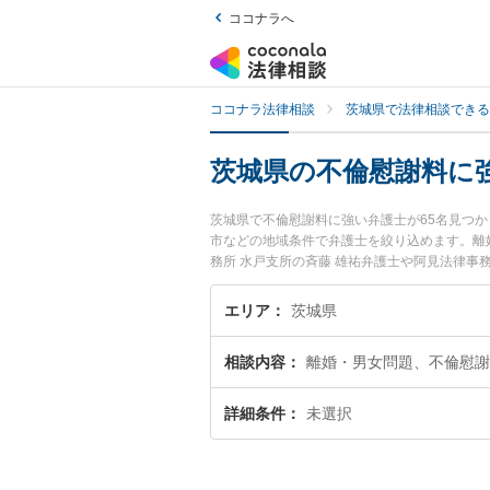
ココナラへ
ココナラ法律相談
茨城県で法律相談できる
茨城県の不倫慰謝料に
茨城県で不倫慰謝料に強い弁護士が65名見つ
市などの地域条件で弁護士を絞り込めます。離
務所 水戸支所の斉藤 雄祐弁護士や阿見法律事
注目されています。『茨城県で土日や夜間に発
い』『初回相談無料で不倫慰謝料を法律相談で
エリア
茨城県
相談内容
離婚・男女問題、不倫慰謝
詳細条件
未選択