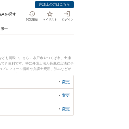
弁護士の方はこちら
&Aを探す
閲覧履歴
マイリスト
ログイン
弁護士
なども掲載中。さらに水戸市やつくば市、土浦
もでき便利です。特に弁護士法人長瀬総合法律事
士のプロフィール情報や弁護士費用、強みなどが
ブル解決の実績豊富な近くの弁護士を検索した
す。
変更
変更
変更