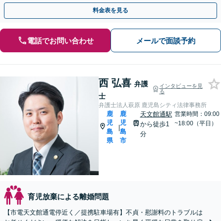
を目指しています。【夜間・休日相談可能】
料金表を見る
電話でお問い合わせ
メールで面談予約
西 弘喜
弁護
インタビューを見
る
士
弁護士法人萩原 鹿児島シティ法律事務所
鹿
鹿
天文館通駅
営業時間：09:00
児
児
~18:00（平日）
から徒歩1
|
島
島
分
県
市
育児放棄による離婚問題
【市電天文館通電停近く／提携駐車場有】不貞・慰謝料のトラブルは