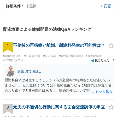
詳細条件
未選択
変更
育児放棄による離婚問題の法律Q&Aランキング
1
不倫後の再構築と離婚、慰謝料発生の可能性は？
#離婚の慰謝料
#不倫慰謝料
#育児放棄
#異性関係(不貞等)
#有責配偶者
2023年7月24日
役にたった
8
伊藤 真悟
弁護士
慰謝料自体は発生するでしょう（不貞慰謝料の時効もまだ経過してい
ません）。 ただ金額については不倫発覚後ただちに離婚の話が出た場
合より低くできる可能性はあるし、離婚調停において有責配偶者の主
張がなされて場合に離婚原因は不倫ではなく、夫の育児拒否だという
主張は考えられます。 養育費なども含めて一度弁護士に相談すること
を勧めます。
2
元夫の不適切な行動に関する面会交流調停の申立