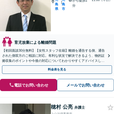
~21:00（平日）
から徒歩2
|
島
島
分
県
市
育児放棄による離婚問題
【初回面談30分無料】【女性スタッフ在籍】離婚を通告する側、通告
された側双方のご相談に対応。有利な状況で解決できるよう、物的証
拠収集のポイントや今後の対応についてわかりやすくアドバイスしま
す【市役所前2分】【休日・夜間面談OK】
料金表を見る
電話でお問い合わせ
メールでお問い合わせ
穂村 公亮
弁護士
上山法律事務所