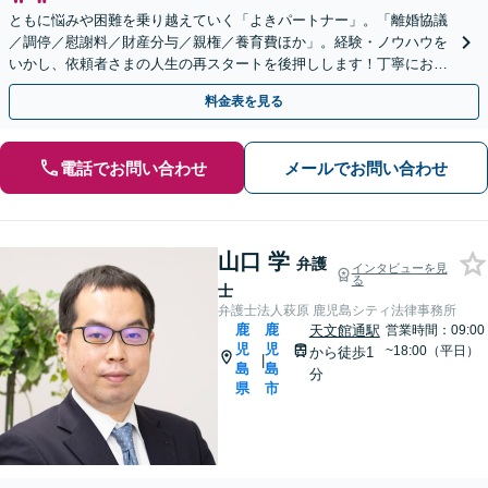
ともに悩みや困難を乗り越えていく「よきパートナー」。「離婚協議
／調停／慰謝料／財産分与／親権／養育費ほか」。経験・ノウハウを
いかし、依頼者さまの人生の再スタートを後押しします！丁寧にお話
をうかがい総合的にベストな解決へ【完全個室相談】
料金表を見る
電話でお問い合わせ
メールでお問い合わせ
山口 学
弁護
インタビューを見
る
士
弁護士法人萩原 鹿児島シティ法律事務所
鹿
鹿
天文館通駅
営業時間：09:00
児
児
~18:00（平日）
から徒歩1
|
島
島
分
県
市