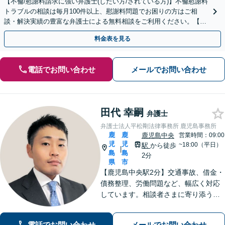
【不倫/慰謝料請求に強い弁護士(したい方/されている方)】不倫慰謝料
トラブルの相談は毎月100件以上、慰謝料問題でお困りの方はご相
談・解決実績の豊富な弁護士による無料相談をご利用ください。【初
回相談０円(電話)】【全国対応】
料金表を見る
電話でお問い合わせ
メールでお問い合わせ
田代 幸嗣
弁護士
弁護士法人平松剛法律事務所 鹿児島事務所
鹿
鹿
鹿児島中央
営業時間：09:00
児
児
~18:00（平日）
駅
から徒歩
|
島
島
2分
県
市
【鹿児島中央駅2分】交通事故、借金・
債務整理、労働問題など、幅広く対応
しています。相談者さまに寄り添うこ
とを大切にし、一つひとつの案件に誠
心誠意を尽くしています。ぜひご相談
電話でお問い合わせ
メールでお問い合わせ