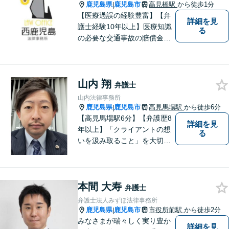
お気軽にご相談ください。
鹿児島県
鹿児島市
高見橋駅
から徒歩1分
|
【医療過誤の経験豊富】【弁
詳細を見
護士経験10年以上】医療知識
る
の必要な交通事故の賠償金請
求、後遺障害等級申請はお任
せ。手術後の後遺症に疑問の
ある人もお気軽にご相談くだ
山内 翔
さい。依頼者様との信頼関係
弁護士
を大切に解決へ向けて尽力い
山内法律事務所
たします。【休日・夜間対応
鹿児島県
鹿児島市
高見馬場駅
から徒歩6分
|
可】
【高見馬場駅6分】【弁護歴8
詳細を見
年以上】「クライアントの想
る
いを汲み取ること」を大切に
し弁護を行います。ご相談の
際には、皆様の胸の内を詳し
くお聞かせください。納得の
本間 大寿
いく解決になるよう、精一杯
弁護士
尽力いたします。【対応分野
弁護士法人みずほ法律事務所
多数！】
鹿児島県
鹿児島市
市役所前駅
から徒歩2分
|
みなさまが瑞々しく実り豊か
詳細を見