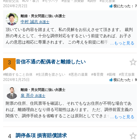
#面会交流
#DV・暴力
#モラハラ
#借金・浪費癖
#調停
#育児放棄
2024年2月2日
役にたった
7
離婚・男女問題に強い弁護士
中村 誠志
弁護士
頂いている内容を踏まえて、私の見解をお伝えさせて頂きます。 裁判
所の考えとして、十分な調停対応をするという前提であれば、お子さ
んの意思は相応に尊重されます。 この考えを前提に相手方と対応され
ても良いかと思われます。 まず、私としては、ご自身で対応されるな
ら、今後方法も含めて裁判所で話し合いたいと相手方に伝え、面会交
流調停を行われることをお勧めします。 他方、弁護士を就けることも
3
音信不通の配偶者と離婚したい
考えられるなら(ご心労を考えるとその方が良いかもしれません)、早め
にご相談を行かれる方が良いかもしれません(法テラスを利用されると
#離婚すること自体
#生活費を渡さない
#悪意の遺棄
#養育費
#親権
#育児放棄
費用は相当抑えられるかと思います)。 損害賠償、間接強制について
2024年1月25日
役にたった
9
は、それほど容易に認められるものではありませんが、調停条項の内
離婚・男女問題に強い弁護士
容によりますので(従前の調停段階で具体的な面会の方法まで特定され
泉 亮介
弁護士
ていれば間接強制が認められる可能性も高いです)、早めにご相談され
附票の住所、住民票等を確認し、それでもなお住所が不明な場合であ
ることをお勧めします。 ご自身にとって納得できる方向で進められる
れば、離婚理由となり得る可能性はあります。 ただ、調停前置主義の
ことをお祈りしております。
関係で、調停手続きを省略することは原則としてできません。また、
調停では公示送達の手続きは利用できないため、調停を経た上で訴訟
を考える必要があるでしょう。 ご自身で対応が難しければ弁護士を立
てた方が良いかと思われます。 調停においては、相手と直接会うとい
4
調停条項 損害賠償請求