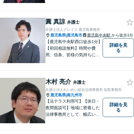
に対応しています。親しみや
すい弁護士が、依頼者様のた
めに、最良の結果を追求しま
圓 真諒
す。困ったらすぐにご相談く
弁護士
ださい。
弁護士法人グレイス 鹿児島事務所
鹿児島県
鹿児島市
鹿児島中央駅
から徒歩1分
|
【鹿児島中央駅西口徒歩1分】
詳細を見
【初回相談無料】時間や費
る
用、信条、皆様の気持ちに重
きをおいた弁護を行います。
自治体職員としてのキャリア
があり、土地改良法・農地法
木村 亮介
に強みあり！親身になって最
弁護士
後までサポートいたします。
弁護士法人れいめい総合法律事務所 知覧事務所
鹿児島県
南九州市
|
【法テラス利用可】【休日・
詳細を見
夜間面談可】地域に密着した
る
法律事務所として、幅広い分
野に対応いたします。トラブ
ルになる前、あるいは、トラ