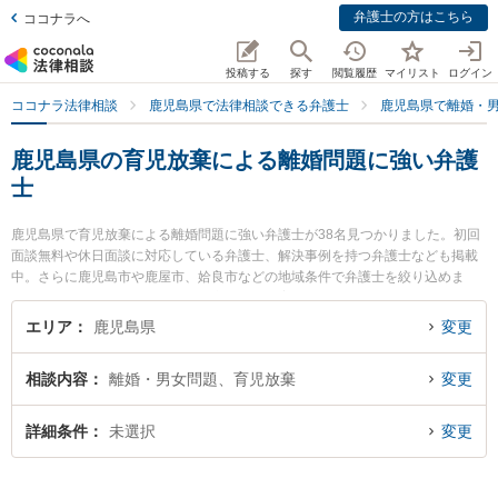
弁護士の方はこちら
ココナラへ
投稿する
探す
閲覧履歴
マイリスト
ログイン
ココナラ法律相談
鹿児島県で法律相談できる弁護士
鹿児島県で離婚・
鹿児島県の育児放棄による離婚問題に強い弁護
士
鹿児島県で育児放棄による離婚問題に強い弁護士が38名見つかりました。初回
面談無料や休日面談に対応している弁護士、解決事例を持つ弁護士なども掲載
中。さらに鹿児島市や鹿屋市、姶良市などの地域条件で弁護士を絞り込めま
す。離婚・男女問題に関係する財産分与や養育費、親権等の細かな分野での絞
り込み検索もでき便利です。特に宮路法律事務所の宮路 真行弁護士や弁護士法
エリア
鹿児島県
変更
人萩原 鹿児島シティ法律事務所の田丸 啓志弁護士、弁護士法人萩原 鹿児島シ
ティ法律事務所の西 弘喜弁護士のプロフィール情報や弁護士費用、強みなどが
相談内容
離婚・男女問題、育児放棄
変更
注目されています。『鹿児島県で土日や夜間に発生した育児放棄による離婚問
題のトラブルを今すぐに弁護士に相談したい』『育児放棄による離婚問題のト
ラブル解決の実績豊富な近くの弁護士を検索したい』『初回相談無料で育児放
詳細条件
未選択
変更
棄による離婚問題を法律相談できる鹿児島県内の弁護士に相談予約したい』な
どでお困りの相談者さんにおすすめです。