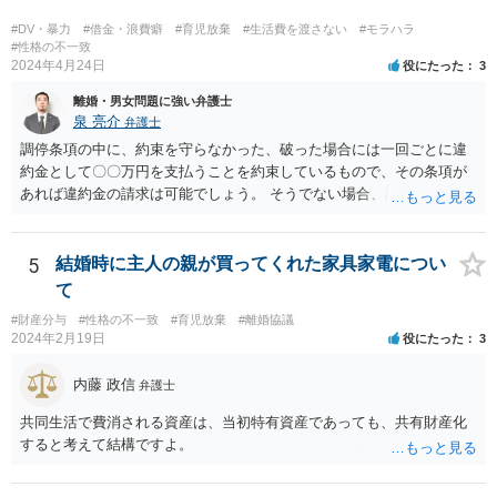
うことは基本的にないため、代理人とご本人と裁判所で話をしていく
形となります。
#DV・暴力
#借金・浪費癖
#育児放棄
#生活費を渡さない
#モラハラ
#性格の不一致
2024年4月24日
役にたった
3
離婚・男女問題に強い弁護士
泉 亮介
弁護士
調停条項の中に、約束を守らなかった、破った場合には一回ごとに違
約金として〇〇万円を支払うことを約束しているもので、その条項が
あれば違約金の請求は可能でしょう。 そうでない場合、調停条項を守
らなかったことにより損害が生じたことを証明する必要があり、損害
が発生していない場合は条項違反があったとしても損害賠償請求は難
しいでしょう。
5
結婚時に主人の親が買ってくれた家具家電につい
て
#財産分与
#性格の不一致
#育児放棄
#離婚協議
2024年2月19日
役にたった
3
内藤 政信
弁護士
共同生活で費消される資産は、当初特有資産であっても、共有財産化
すると考えて結構ですよ。