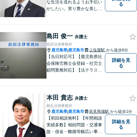
な生活を送れるようお手伝い
る
がしたい。実り豊かな美しい
国を作る一助になりたい。
「実る程首を垂れる稲穂か
な」という初心を大切に，み
島田 俊一
なさまと一緒に成長させてい
弁護士
ただきたい。それが私たち，
島田法律事務所
みずほ法律事務所の思いで
鹿児島県
鹿児島市
上塩屋駅
から徒歩6分
|
す。
【当日対応可】【鹿児島県社
詳細を見
会保険労務士会登録・社労士
る
顧問業務対応】【法テラス対
応】【初回３０分無料】【上
塩屋電停から徒歩6分】【駐車
場有り】
本田 貴志
弁護士
鶴丸法律事務所
鹿児島県
鹿児島市
高見馬場駅
から徒歩1分
|
【初回相談無料】【年間相談
詳細を見
実績多数】相続問題・交通事
る
故・借金・離婚等幅広い事件