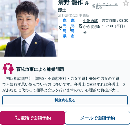
清野 龍作
弁
インタビューを
見る
護士
清野法律会計事務所
鹿
鹿
中洲通駅
営業時間：08:30
児
児
~17:30（平日）
から徒歩5
|
島
島
分
県
市
育児放棄による離婚問題
【初回相談無料】【離婚・不貞慰謝料・男女問題】夫婦や男女の問題
で人知れず思い悩んでいる方は多いです。弁護士に依頼すれば弁護士
があなたに代わって相手と交渉を行いますので、心理的な負担が大き
く軽減されます。まずはお気軽にご相談ください。
料金表を見る
電話で面談予約
メールで面談予約