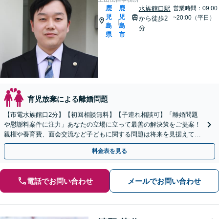
鹿
鹿
水族館口駅
営業時間：09:00
児
児
~20:00（平日）
から徒歩2
|
島
島
分
県
市
育児放棄による離婚問題
【市電水族館口2分】【初回相談無料】【子連れ相談可】「離婚問題
や慰謝料案件に注力」あなたの立場に立って最善の解決策をご提案！
親権や養育費、面会交流など子どもに関する問題は将来を見据えて丁
寧に対応「安心の費用体系／経済状況に応じて柔軟に対応」
料金表を見る
電話でお問い合わせ
メールでお問い合わせ