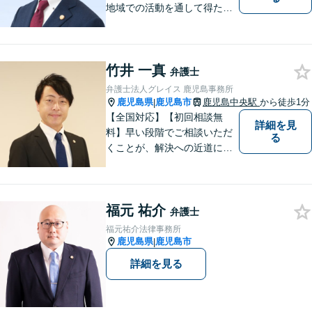
地域での活動を通して得た経
験とノウハウを生かした弁護
活動。依頼者の内面に真摯に
向き合い、多角的な視点で最
竹井 一真
適な解決策をご提案します
弁護士
弁護士法人グレイス 鹿児島事務所
鹿児島県
鹿児島市
鹿児島中央駅
から徒歩1分
|
【全国対応】【初回相談無
詳細を見
料】早い段階でご相談いただ
る
くことが、解決への近道にな
ります。これからどう動くの
がよいのか、一人で悩まず一
緒に整理していきましょう。
福元 祐介
どんなご相談でも、どうぞお
弁護士
気軽にお声がけください。
福元祐介法律事務所
【電話・WEB相談も対応可
鹿児島県
鹿児島市
|
能】
詳細を見る