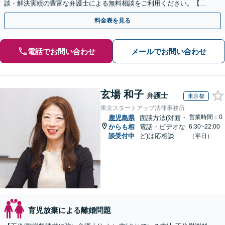
談・解決実績の豊富な弁護士による無料相談をご利用ください。【不
倫相談は初回0円】【全国対応】
料金表を見る
電話でお問い合わせ
メールでお問い合わせ
玄場 和子
弁護士
東京都
東京スタートアップ法律事務所
営業時間：0
鹿児島県
面談方法(対面・
からも相
電話・ビデオな
6:30~22:00
談受付中
ど)は応相談
（平日）
育児放棄による離婚問題