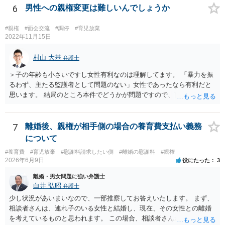
6
男性への親権変更は難しいんでしょうか
#親権
#面会交流
#調停
#育児放棄
2022年11月15日
村山 大基
弁護士
＞子の年齢も小さいですし女性有利なのは理解してます。 「暴力を振
るわず、主たる監護者として問題のない」女性であったなら有利だと
思います。 結局のところ本件でどうかが問題ですので、面談相談に行
き、対応を検討してみましょう。 ＞やはり、男なら弁護士さんに助け
てもらった方がよいのでしょうか？ 費用が許すなら依頼した方が個人
的にはいいと思いますが、 依頼するかどうか含め、面談相談で話を聞
7
離婚後、親権が相手側の場合の養育費支払い義務
いてみた方がいいと思います。 なぜ面談相談をお勧めしているかと言
について
いますと、面談の方がネット相談（数行のやり取りを繰り返す）よ
#養育費
#育児放棄
#慰謝料請求したい側
#離婚の慰謝料
#親権
り、 密度が濃いというか、やりとり（事情を聞いたり、不明点を尋ね
2026年6月9日
役にたった
3
たり説明したり）がしやすいからです。
離婚・男女問題に強い弁護士
白井 弘昭
弁護士
少し状況があいまいなので、一部推察してお答えいたします。 まず、
相談者さんは、連れ子のいる女性と結婚し、現在、その女性との離婚
を考えているものと思われます。 この場合、相談者さんが、その連れ