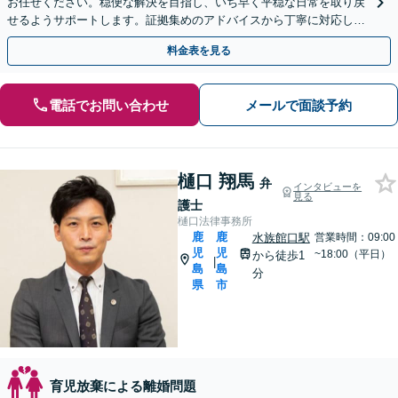
お任せください。穏便な解決を目指し、いち早く平穏な日常を取り戻
せるようサポートします。証拠集めのアドバイスから丁寧に対応しま
す。【休日相談可能（要予約）】
料金表を見る
電話でお問い合わせ
メールで面談予約
樋口 翔馬
弁
インタビューを
見る
護士
樋口法律事務所
鹿
鹿
水族館口駅
営業時間：09:00
児
児
~18:00（平日）
から徒歩1
|
島
島
分
県
市
育児放棄による離婚問題