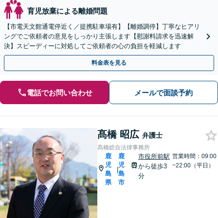
育児放棄による離婚問題
【市電天文館通電停近く／提携駐車場有】【離婚調停】丁寧なヒアリ
ングでご依頼者の意見をしっかり主張します【慰謝料請求を迅速解
決】スピーディーに対処してご依頼者の心の負担を軽減します
料金表を見る
電話でお問い合わせ
メールで面談予約
髙橋 昭広
弁護士
髙橋総合法律事務所
鹿
鹿
市役所前駅
営業時間：09:00
児
児
~22:00（平日）
から徒歩3
|
島
島
分
県
市