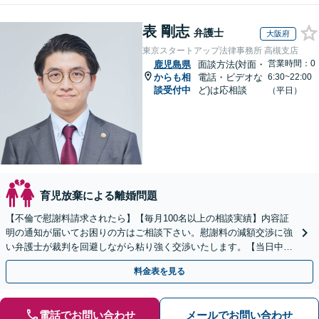
表 剛志
弁護士
大阪府
東京スタートアップ法律事務所 高槻支店
営業時間：0
鹿児島県
面談方法(対面・
からも相
電話・ビデオな
6:30~22:00
談受付中
ど)は応相談
（平日）
育児放棄による離婚問題
【不倫で慰謝料請求されたら】【毎月100名以上の相談実績】内容証
明の通知が届いてお困りの方はご相談下さい。慰謝料の減額交渉に強
い弁護士が裁判を回避しながら粘り強く交渉いたします。【当日中の
相談可(予約制)】【全国対応】
料金表を見る
電話でお問い合わせ
メールでお問い合わせ