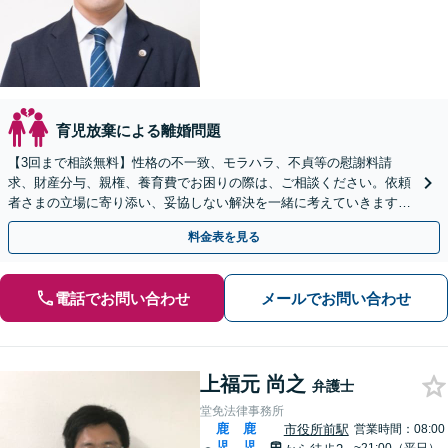
育児放棄による離婚問題
【3回まで相談無料】性格の不一致、モラハラ、不貞等の慰謝料請
求、財産分与、親権、養育費でお困りの際は、ご相談ください。依頼
者さまの立場に寄り添い、妥協しない解決を一緒に考えていきます。
【休日・夜間相談可】【電話・メール・WEB相談可】
料金表を見る
電話でお問い合わせ
メールでお問い合わせ
上福元 尚之
弁護士
堂免法律事務所
鹿
鹿
市役所前駅
営業時間：08:00
児
児