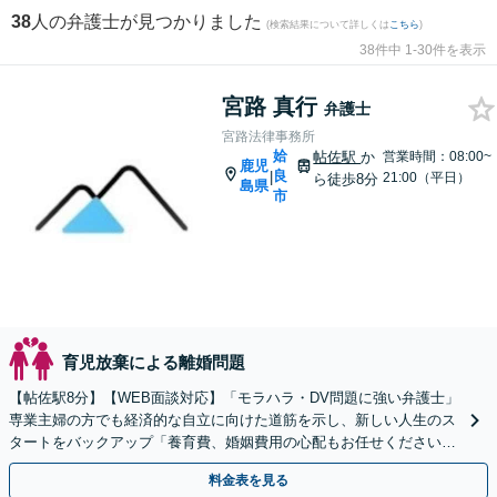
38
人の弁護士が見つかりました
(検索結果について詳しくは
こちら
)
38件中 1-30件を表示
宮路 真行
弁護士
宮路法律事務所
姶
帖佐駅
か
営業時間：08:00~
鹿児
良
|
21:00（平日）
ら徒歩8分
島県
市
育児放棄による離婚問題
【帖佐駅8分】【WEB面談対応】「モラハラ・DV問題に強い弁護士」
専業主婦の方でも経済的な自立に向けた道筋を示し、新しい人生のス
タートをバックアップ「養育費、婚姻費用の心配もお任せください」
経営者特有の離婚問題に対応【休日・夜間相談可】
料金表を見る