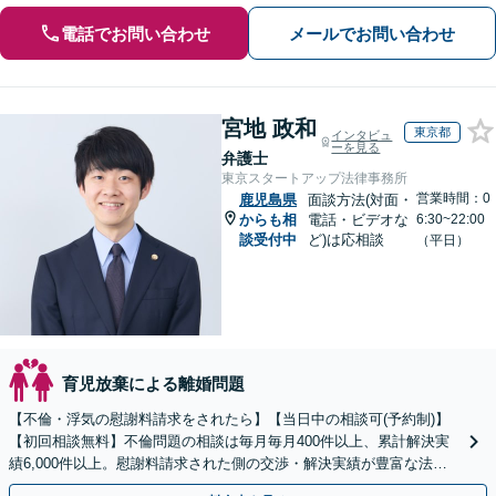
電話でお問い合わせ
メールでお問い合わせ
宮地 政和
東京都
インタビュ
ーを見る
弁護士
東京スタートアップ法律事務所
営業時間：0
鹿児島県
面談方法(対面・
からも相
電話・ビデオな
6:30~22:00
談受付中
ど)は応相談
（平日）
育児放棄による離婚問題
【不倫・浮気の慰謝料請求をされたら】【当日中の相談可(予約制)】
【初回相談無料】不倫問題の相談は毎月毎月400件以上、累計解決実
績6,000件以上。慰謝料請求された側の交渉・解決実績が豊富な法律
事務所です。