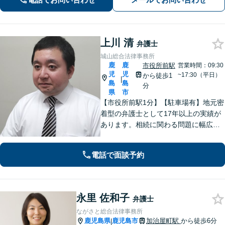
ください。【弁護士歴10年以上】
上川 清
弁護士
城山総合法律事務所
鹿
鹿
市役所前駅
営業時間：09:30
児
児
~17:30（平日）
から徒歩1
|
島
島
分
県
市
【市役所前駅1分】【駐車場有】地元密
着型の弁護士として17年以上の実績が
あります。相続に関わる問題に幅広く
対応可。遺言書作成から遺言の執行ま
ですべて対応。弁護士に依頼して借金
電話で面談予約
の督促をストップ。状況を丁寧にヒア
リングした適切な解決策をご提案。
永里 佐和子
弁護士
ながさと総合法律事務所
鹿児島県
鹿児島市
加治屋町駅
から徒歩6分
|