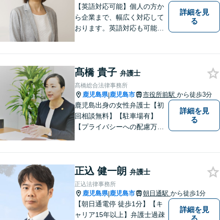
【英語対応可能】個人の方か
詳細を見
ら企業まで、幅広く対応して
る
おります。英語対応も可能で
す。お気軽にご相談くださ
い。 Please feel free to conta
ct me for your legal troubles.
髙橋 貴子
弁護士
髙橋総合法律事務所
鹿児島県
鹿児島市
市役所前駅
から徒歩3分
|
鹿児島出身の女性弁護士【初
詳細を見
回相談無料】【駐車場有】
る
【プライバシーへの配慮万
全】
正込 健一朗
弁護士
正込法律事務所
鹿児島県
鹿児島市
朝日通駅
から徒歩1分
|
【朝日通電停 徒歩1分】【キ
詳細を見
ャリア15年以上】弁護士過疎
る