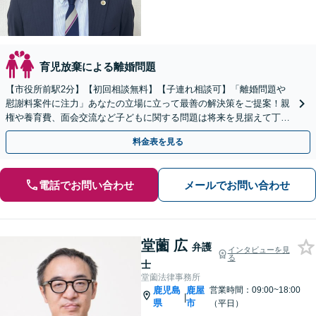
育児放棄による離婚問題
【市役所前駅2分】【初回相談無料】【子連れ相談可】「離婚問題や
慰謝料案件に注力」あなたの立場に立って最善の解決策をご提案！親
権や養育費、面会交流など子どもに関する問題は将来を見据えて丁寧
に対応「安心の費用体系／経済状況に応じて柔軟に対応」
料金表を見る
電話でお問い合わせ
メールでお問い合わせ
堂薗 広
弁護
インタビューを見
る
士
堂薗法律事務所
鹿児島
鹿屋
営業時間：09:00~18:00
|
県
市
（平日）