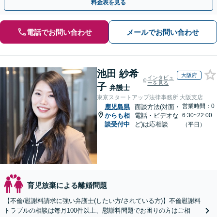
料金表を見る
電話でお問い合わせ
メールでお問い合わせ
池田 紗希
大阪府
インタビュ
ーを見る
子
弁護士
東京スタートアップ法律事務所 大阪支店
営業時間：0
鹿児島県
面談方法(対面・
からも相
電話・ビデオな
6:30~22:00
談受付中
ど)は応相談
（平日）
育児放棄による離婚問題
【不倫/慰謝料請求に強い弁護士(したい方/されている方)】不倫慰謝料
トラブルの相談は毎月100件以上、慰謝料問題でお困りの方はご相