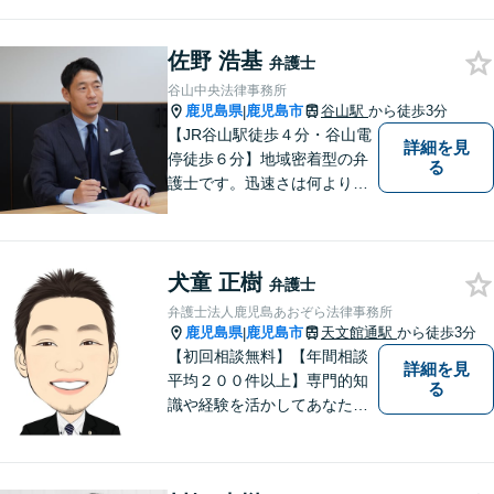
佐野 浩基
弁護士
谷山中央法律事務所
鹿児島県
鹿児島市
谷山駅
から徒歩3分
|
【JR谷山駅徒歩４分・谷山電
詳細を見
停徒歩６分】地域密着型の弁
る
護士です。迅速さは何よりの
誠実さと考えています。ぜ
ひ、お気軽にご相談くださ
い。
犬童 正樹
弁護士
弁護士法人鹿児島あおぞら法律事務所
鹿児島県
鹿児島市
天文館通駅
から徒歩3分
|
【初回相談無料】【年間相談
詳細を見
平均２００件以上】専門的知
る
識や経験を活かしてあなたの
心をあおぞらにします！債務
整理、離婚や不倫などの男女
問題、相続、交通事故、私選