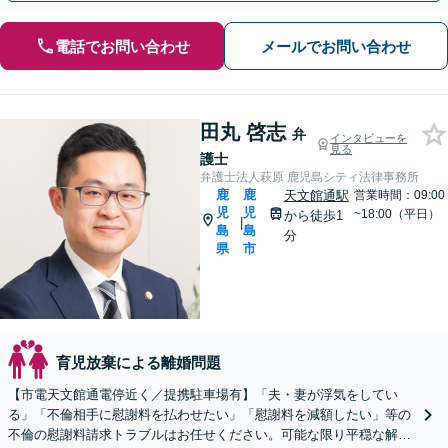
電話でお問い合わせ
メールでお問い合わせ
田丸 啓志
弁
インタビューを
見る
護士
弁護士法人萩原 鹿児島シティ法律事務所
鹿
鹿
天文館通駅
営業時間：09:00
児
児
~18:00（平日）
から徒歩1
|
島
島
分
県
市
育児放棄による離婚問題
【市電天文館通電停近く／提携駐車場有】「夫・妻が浮気をしてい
る」「不倫相手に慰謝料を払わせたい」「慰謝料を減額したい」等の
不倫の慰謝料請求トラブルはお任せください。可能な限り平穏な解決