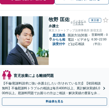
牧野 匡佑
東京都
インタビュ
ーを見る
弁護士
東京スタートアップ法律事務所 新宿支店
営業時間：0
鹿児島県
面談方法(対面・
からも相
電話・ビデオな
6:30~22:00
談受付中
ど)は応相談
（平日）
育児放棄による離婚問題
【不倫/慰謝料請求に強い弁護士(したい方/されている方)】【初回相談
無料】不倫慰謝料トラブルの相談は毎月400件以上、累計解決実績6,0
00件以上。慰謝料問題でお困りの方はご相談・解決実績の豊富な弁護
士による無料相談をご利用ください。
料金表を見る