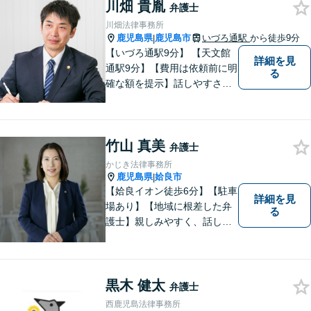
川畑 貴胤
弁護などに強い弁護士です。
弁護士
「鹿児島あおぞら法律事務
川畑法律事務所
所」で検索。
鹿児島県
鹿児島市
いづろ通駅
から徒歩9分
|
【いづろ通駅9分】 【天文館
詳細を見
通駅9分】【費用は依頼前に明
る
確な額を提示】話しやすさを
重視した対応に自信あり。依
頼者さまに納得いくまで心の
うちを話してもらったうえ
竹山 真美
で、お悩みの解決に向けて丁
弁護士
寧にアドバイスしていきま
かじき法律事務所
す。
鹿児島県
姶良市
|
【姶良イオン徒歩6分】【駐車
詳細を見
場あり】【地域に根差した弁
る
護士】親しみやすく、話しや
すい、皆様にとって身近な弁
護士でありたいと思っていま
す。離婚問題／相続問題／借
金問題／交通事故など、幅広
黒木 健太
弁護士
く対応可能。お悩みの方は、
西鹿児島法律事務所