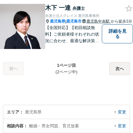
ブルが大きくなる前に、不安
なことやお困りごとがござい
木下 一達
弁護士
ましたらお早めにご相談くだ
弁護士法人グレイス 鹿児島事務所
さい。
鹿児島県
鹿児島市
鹿児島中央駅
から徒歩1分
|
【全国対応】【初回相談無
詳細を見
料】ご依頼者様それぞれの状
る
況に合わせ、最適な解決策を
ご提案します。緊急のご相談
にも迅速に対応いたします。
一つひとつの問題に丁寧に向
1ページ目
き合い、解決までしっかりサ
前へ
次へ
(2ページ中)
ポートします。【電話・WEB
相談も対応可能】
エリア
鹿児島県
変更
相談内容
離婚・男女問題、育児放棄
変更