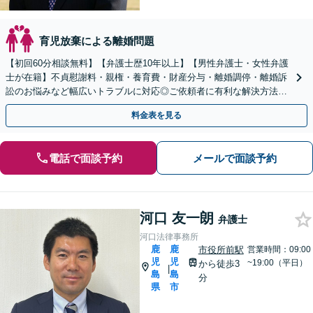
育児放棄による離婚問題
【初回60分相談無料】【弁護士歴10年以上】【男性弁護士・女性弁護
士が在籍】不貞慰謝料・親権・養育費・財産分与・離婚調停・離婚訴
訟のお悩みなど幅広いトラブルに対応◎ご依頼者に有利な解決方法を
ご提案します！【キッズスペース有り】【駐車場有り】
料金表を見る
電話で面談予約
メールで面談予約
河口 友一朗
弁護士
河口法律事務所
鹿
鹿
市役所前駅
営業時間：09:00
児
児
~19:00（平日）
から徒歩3
|
島
島
分
県
市