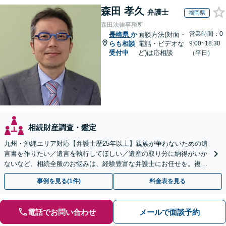
森田 孝久
弁護士
福岡県
森田法律事務所
営業時間：0
長崎県
か
面談方法(対面・
らも相談
電話・ビデオな
9:00~18:30
受付中
ど)は応相談
（平日）
相続財産調査・鑑定
九州・沖縄エリア対応【弁護士歴25年以上】親族が争わないための遺
言書を作りたい／遺言を執行してほしい／遺産の取り分に納得がいか
ないなど、相続全般のお悩みは、経験豊富な弁護士にお任せを。複雑
な問題も粘り強く対応し、解決に導きます。
事例を見る(1件)
料金表を見る
電話でお問い合わせ
メールで面談予約