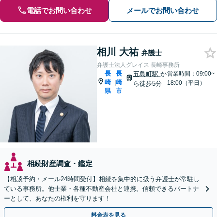
電話でお問い合わせ
メールでお問い合わせ
相川 大祐
弁護士
弁護士法人グレイス 長崎事務所
長
長
五島町駅
か
営業時間：09:00~
崎
崎
|
18:00（平日）
ら徒歩5分
県
市
相続財産調査・鑑定
【相談予約・メール24時間受付】相続を集中的に扱う弁護士が常駐し
ている事務所。他士業・各種不動産会社と連携。信頼できるパートナ
ーとして、あなたの権利を守ります！
料金表を見る