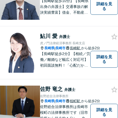
【長崎駅徒歩10分】【長崎県
詳細を見
出身の弁護士】交通事故の解
る
決実績豊富】借金、不動産、
相続、企業法務など幅広く対
応可能。【地域密着型】地域
のみなさまのお悩みに寄り添
鮎川 愛
い、解決まで二人三脚でサポ
弁護士
ートします。◆近隣駐車場あ
虎ノ門法律経済事務所 長崎支店
り
長崎県
長崎市
長崎駅
から徒歩2分
|
【長崎駅徒歩2分】【相続／労
詳細を見
働／離婚など幅広く対応可】
る
初回面談無料！「心配だから
念の為聞いておきたい」大歓
迎です！少しでも不安なこと
があればすぐにご相談くださ
佐野 竜之
い。各種専門家と連携し、ス
弁護士
ムーズな解決を目指します。
佐野総合法律事務所
長崎県
長崎市
桜町駅
から徒歩2分
|
佐野総合法律事務所は長崎市
詳細を見
桜町の法律事務所です（旧市
る