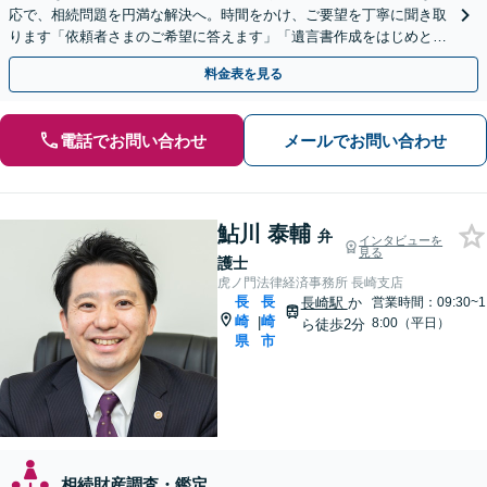
応で、相続問題を円満な解決へ。時間をかけ、ご要望を丁寧に聞き取
ります「依頼者さまのご希望に答えます」「遺言書作成をはじめとし
た「終活」もサポート」【バリアフリー】【完全個室対応】
料金表を見る
電話でお問い合わせ
メールでお問い合わせ
鮎川 泰輔
弁
インタビューを
見る
護士
虎ノ門法律経済事務所 長崎支店
長
長
長崎駅
か
営業時間：09:30~1
崎
崎
|
8:00（平日）
ら徒歩2分
県
市
相続財産調査・鑑定