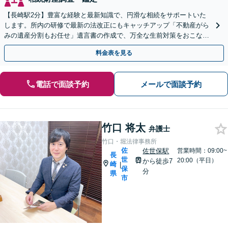
【長崎駅2分】豊富な経験と最新知識で、円滑な相続をサポートいた
します。所内の研修で最新の法改正にもキャッチアップ「不動産がら
みの遺産分割もお任せ」遺言書の作成で、万全な生前対策をおこない
ましょう【夜間・休日面談可】
料金表を見る
電話で面談予約
メールで面談予約
竹口 将太
弁護士
竹口・堀法律事務所
佐
佐世保駅
営業時間：09:00~
長
世
20:00（平日）
から徒歩7
崎
|
保
分
県
市