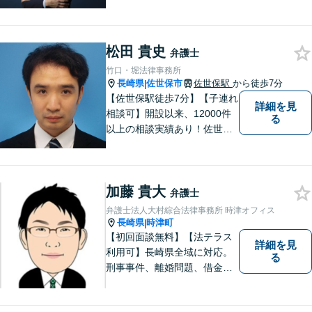
の経験を踏まえ、今後も、依
頼者に満足していただける解
決を目指し尽力いたします。
松田 貴史
弁護士
竹口・堀法律事務所
長崎県
佐世保市
佐世保駅
から徒歩7分
|
【佐世保駅徒歩7分】【子連れ
詳細を見
相談可】開設以来、12000件
る
以上の相談実績あり！佐世保
市を中心に、長崎・佐賀県・
福岡の法律問題に取り組みま
す。離婚問題・交通事故問
加藤 貴大
題・企業法務等、お困りごと
弁護士
はなんでもご相談ください。
弁護士法人大村綜合法律事務所 時津オフィス
【他士業連携】
長崎県
時津町
|
【初回面談無料】【法テラス
詳細を見
利用可】長崎県全域に対応。
る
刑事事件、離婚問題、借金・
債務整理など。ご依頼者さま
のお悩み、そして心に寄り添