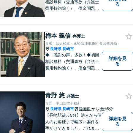
相談無料（交通事故（弁護士
る
費用特約除く）、借金問題、
相続・遺言、離婚・男女問題
に限る）◆11260件の相談実
績（令和1～7年合計）
梅本 義信
弁護士
弁護士法人松本・永野法律事務所 長崎事務所
長崎県
長崎市
|
◆「感謝の声」多数！◆初回
詳細を見
相談無料（交通事故（弁護士
る
費用特約除く）、借金問題、
相続・遺言、離婚・男女問題
に限る）◆弁護士歴44年以上
◆11260件の相談実績（令和1
～7年合計）
青野 悠
弁護士
青野・平山法律事務所
長崎県
長崎市
長崎駅
から徒歩5分
|
【長崎駅徒歩5分】法人から個
詳細を見
人のお客様まで幅広い案件を
る
手がけてきました。これまで