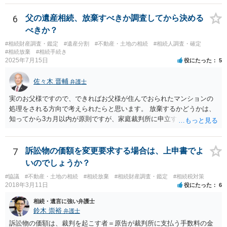
預金の入出金履歴を調べたわけではありません。 残念ながら、事案
や目的も異なりますし、開示の内容も異なります。
6
父の遺産相続、放棄すべきか調査してから決める
べきか？
#相続財産調査・鑑定
#遺産分割
#不動産・土地の相続
#相続人調査・確定
#相続放棄
#相続手続き
2025年7月15日
役にたった
5
佐々木 晋輔
弁護士
実のお父様ですので、できればお父様が住んでおられたマンションの
処理をされる方向で考えられたらと思います。 放棄するかどうかは、
知ってから3カ月以内が原則ですが、家庭裁判所に申立すれば3カ月の
期間を伸長することができます。 その間に、財産の状況を調査して、
放棄するかどうか決めることができます。 銀行やサラ金が数年も放置
することはありませんので、数年後に借金が発見される可能性はほぼ
7
訴訟物の価額を変更要求する場合は、上申書でよ
ありません。 なお、私が扱った相続放棄を検討していた案件で、期間
いのでしょうか？
伸長して調査したところ、サラ金に対する過払金など相当な財産が見
#協議
#不動産・土地の相続
#相続放棄
#相続財産調査・鑑定
#相続税対策
つかったため相続したという事例がありました。
2018年3月11日
役にたった
6
相続・遺言に強い弁護士
鈴木 崇裕
弁護士
訴訟物の価額は、裁判を起こす者＝原告が裁判所に支払う手数料の金