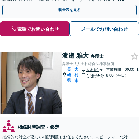
点に計6人弁護士在籍】
料金表を見る
電話でお問い合わせ
メールでお問い合わせ
渡邉 雅大
弁護士
弁護士法人大村綜合法律事務所
長
大
大村駅
か
営業時間：09:00~1
崎
村
|
8:00（平日）
ら徒歩5分
県
市
相続財産調査・鑑定
感情的な対立が激しい相続問題もお任せください。スピーディーな対