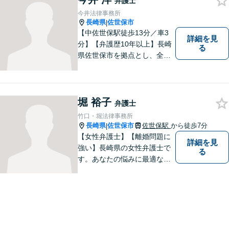
弁護士
しています。
今井法律事務所
長崎県
佐世保市
|
【中佐世保駅徒歩13分／車3
詳細を見
分】【弁護歴10年以上】長崎
る
県佐世保市を拠点とし、全国
各地の法律問題に取り組んで
おります。解決方法のメリッ
トやリスクをご説明し、納得
の解決へと導きます。時間外
堀 裕子
弁護士
のご相談にも対応可能ですの
竹口・堀法律事務所
で、お気軽にご連絡くださ
長崎県
佐世保市
佐世保駅
から徒歩7分
|
い。
【女性弁護士】【離婚問題に
詳細を見
強い】長崎県の女性弁護士で
る
す。あなたの悩みに最適なリ
ーガルサービスを提供させて
いただきます。