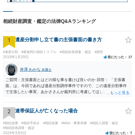
相続財産調査・鑑定の法律Q&Aランキング
1
遺産分割申し立て書の主張書面の書き方
#遺産分割
#家族間の相続トラブル
#相続財産調査・鑑定
#調停
2019年1月29日
役にたった
17
井澤 わかな
弁護士
ご質問：主張書面とはどの様な事を書けば良いのか 回答： 「主張書
面」は、今回であれば遺産分割調停事件ですので、この遺産分割事件
で主張したい事実、あかささんが裁判所に考慮してほしいと思う、亡
くなった方・あかささん・お姉さん間の事情などを記入することにな
ります。 もし、主張したい事実や考慮してほしい事情に関連して
資料を持っているようであれば、主張書面とは別で提出できます。も
2
連帯保証人が亡くなった場合
し、お姉さんに見られたくないような資料がある場合、「非開示の希
望に関する申出書」と共に提出することも考えられます。 ご質問：書
#相続放棄
#相続手続き
#相続放棄
#M&A・事業承継
#相続人調査・確定
いた方が良い事と書かない方が良い事 回答： お姉さんが申立書の「申
#相続財産調査・鑑定
2024年3月6日
役にたった
7
立ての趣旨」のところに書いている遺産の分け方に対して意見があれ