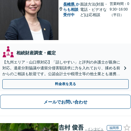
営業時間：0
長崎県
か
面談方法(対面・
らも相談
電話・ビデオな
9:30~16:00
受付中
ど)は応相談
（平日）
相続財産調査・鑑定
【九州エリア・山口県対応】「話しやすい」と評判の弁護士が親身に
対応。遺産分割協議や遺留分侵害額請求に力を入れており、揉める前
からのご相談も歓迎です。公認会計士や税理士等の他士業とも連携
し、円満な解決を全力でサポートいたします。
料金表を見る
メールでお問い合わせ
𠮷村 俊吾
福岡県
インタビュ