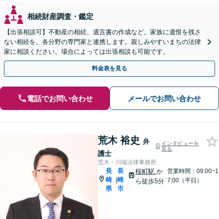
相続財産調査・鑑定
【出張相談可】不動産の相続、遺言書の作成など。家族に遺恨を残さ
ない相続を。各分野の専門家と連携します。親しみやすいまちの法律
家に相談ください。場合によっては出張相談も可能です。
料金表を見る
電話でお問い合わせ
メールでお問い合わせ
荒木 裕史
弁
インタビューを
見る
護士
荒木・川端法律事務所
長
長
桜町駅
か
営業時間：09:00~1
崎
崎
|
7:00（平日）
ら徒歩5分
県
市