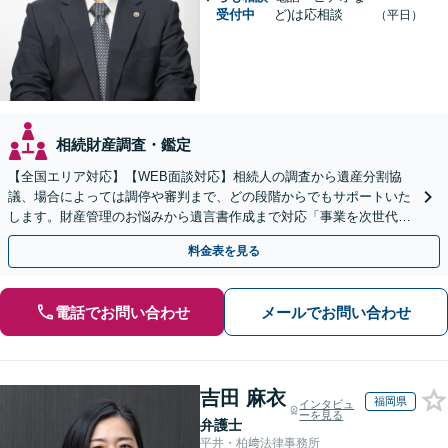
受付中
ど)は応相談
（平日）
相続財産調査・鑑定
【全国エリア対応】【WEB面談対応】相続人の調査から遺産分割協
議、場合によっては調停や審判まで、どの段階からでもサポートいた
します。財産管理のお悩みから遺言書作成まで対応「事業を次世代に
引き継ぐ安心の事業承継をサポート」【完全個室相談】
料金表を見る
電話でお問い合わせ
メールでお問い合わせ
吉田 麻衣
福岡県
インタビュ
ーを見る
弁護士
平井・柏﨑法律事務所