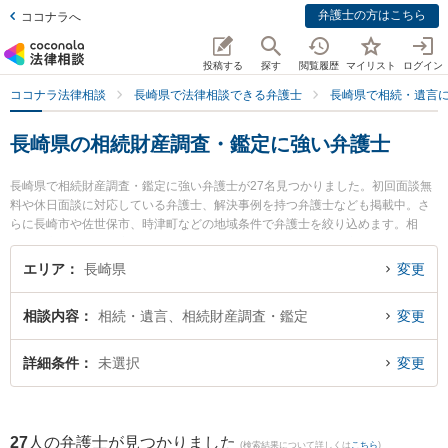
弁護士の方はこちら
ココナラへ
投稿する
探す
閲覧履歴
マイリスト
ログイン
ココナラ法律相談
長崎県で法律相談できる弁護士
長崎県で相続・遺言
長崎県の相続財産調査・鑑定に強い弁護士
長崎県で相続財産調査・鑑定に強い弁護士が27名見つかりました。初回面談無
料や休日面談に対応している弁護士、解決事例を持つ弁護士なども掲載中。さ
らに長崎市や佐世保市、時津町などの地域条件で弁護士を絞り込めます。相
続・遺言に関係する家族間の相続トラブルや認知症の相続、遺産分割等の細か
な分野での絞り込み検索もでき便利です。特にベリーベスト法律事務所 長崎オ
エリア
長崎県
変更
フィスの草野 浩介弁護士や弁護士法人グレイス 長崎事務所の相川 大祐弁護
士、弁護士法人大村綜合法律事務所 早岐オフィスの古市 寛弁護士のプロフィー
相談内容
相続・遺言、相続財産調査・鑑定
変更
ル情報や弁護士費用、強みなどが注目されています。『長崎県で土日や夜間に
発生した相続財産調査・鑑定のトラブルを今すぐに弁護士に相談したい』『相
続財産調査・鑑定のトラブル解決の実績豊富な近くの弁護士を検索したい』
詳細条件
未選択
変更
『初回相談無料で相続財産調査・鑑定を法律相談できる長崎県内の弁護士に相
談予約したい』などでお困りの相談者さんにおすすめです。
27
人の弁護士が見つかりました
(検索結果について詳しくは
こちら
)