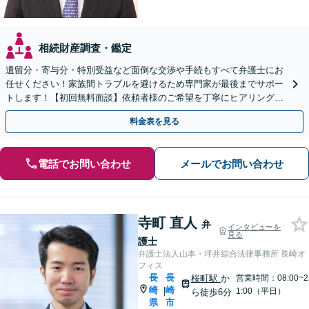
相続財産調査・鑑定
遺留分・寄与分・特別受益など面倒な交渉や手続もすべて弁護士にお
任せください！家族間トラブルを避けるため専門家が最後までサポー
トします！【初回無料面談】依頼者様のご希望を丁寧にヒアリング！
遺言書作成もご相談ください。
料金表を見る
電話でお問い合わせ
メールでお問い合わせ
寺町 直人
弁
インタビューを
見る
護士
弁護士法人山本・坪井綜合法律事務所 長崎オ
フィス
長
長
桜町駅
か
営業時間：08:00~2
崎
崎
|
1:00（平日）
ら徒歩6分
県
市