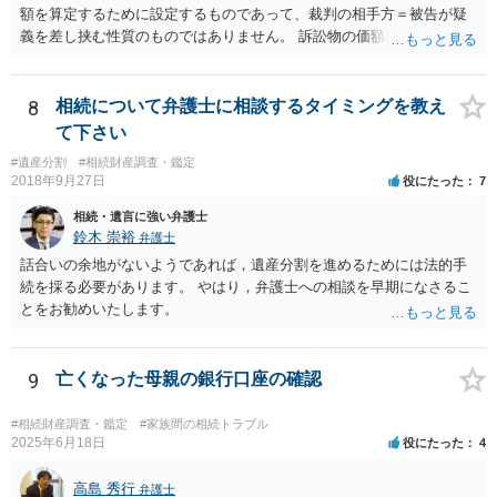
額を算定するために設定するものであって、裁判の相手方＝被告が疑
義を差し挟む性質のものではありません。 訴訟物の価額自体が裁判の
目的（審理の対象）となることもありませんので、上申書や証拠を出
したとしても、変更されることはありません。
8
相続について弁護士に相談するタイミングを教え
て下さい
#遺産分割
#相続財産調査・鑑定
2018年9月27日
役にたった
7
相続・遺言に強い弁護士
鈴木 崇裕
弁護士
話合いの余地がないようであれば，遺産分割を進めるためには法的手
続を採る必要があります。 やはり，弁護士への相談を早期になさるこ
とをお勧めいたします。
9
亡くなった母親の銀行口座の確認
#相続財産調査・鑑定
#家族間の相続トラブル
2025年6月18日
役にたった
4
高島 秀行
弁護士