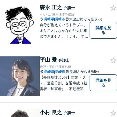
い丁寧にサポートいたしま
す。どんな些細なことでも構
森永 正之
弁護士
いません。お気軽にご相談く
もりなが協同法律事務所
ださい【完全個室】
長崎県
長崎市
大波止駅
から徒歩2分
|
自分が抱えているトラブル、
詳細を見
困りごとはなかなか他人に相
る
談できません。 しかし，早め
の相談によって、よりよい解
決につながることもありま
す。 ひとりで抱えこまずに相
平山 愛
談してみませんか。
弁護士
青野・平山法律事務所
長崎県
長崎市
長崎駅
から徒歩5分
|
【長崎駅徒歩5分】離婚・Ｄ
詳細を見
Ｖ、遺産分割、交通事故（被
る
害者・加害者）・不動産関連
の問題ならお一人で悩まずお
気軽にご相談ください。依頼
者様と共に全力で戦います。
小村 良之
弁護士