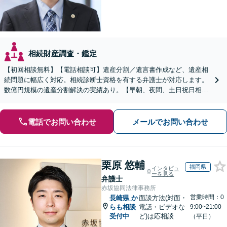
相続財産調査・鑑定
【初回相談無料】【電話相談可】遺産分割／遺言書作成など、遺産相
続問題に幅広く対応。相続診断士資格を有する弁護士が対応します。
数億円規模の遺産分割解決の実績あり。【早朝、夜間、土日祝日相談
対応】【カード払い可】
電話でお問い合わせ
メールでお問い合わせ
栗原 悠輔
福岡県
インタビュ
ーを見る
弁護士
赤坂協同法律事務所
営業時間：0
長崎県
か
面談方法(対面・
らも相談
電話・ビデオな
9:00~21:00
受付中
ど)は応相談
（平日）