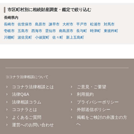
市区町村別に相続財産調査・鑑定で絞り込む
長崎県内
長崎市
佐世保市
島原市
諫早市
大村市
平戸市
松浦市
対馬市
壱岐市
五島市
西海市
雲仙市
南島原市
長与町
時津町
東彼杵町
川棚町
波佐見町
小値賀町
佐々町
新上五島町
ココナラ法律相談について
ココナラ法律相談とは
ご意見・ご要望
法律Q&A
利用規約
法律相談コラム
プライバシーポリシー
ココナラとは
外部送信ポリシー
よくあるご質問
掲載をご検討の弁護士の方
へ
運営へのお問い合わせ