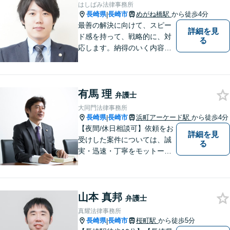
はしばみ法律事務所
長崎県
長崎市
めがね橋駅
から徒歩4分
|
最善の解決に向けて、スピー
詳細を見
ド感を持って、戦略的に、対
る
応します。納得のいく内容と
費用となるよう心がけていま
すので、まずはお気軽にご相
談ください。
有馬 理
弁護士
大同門法律事務所
長崎県
長崎市
浜町アーケード駅
から徒歩4分
|
【夜間/休日相談可】依頼をお
詳細を見
受けした案件については、誠
る
実・迅速・丁寧をモットーに
処理致します。早めのご相談
が早期解決につながりますの
でお困りの方は、お気軽に相
山本 真邦
談にお越しください。
弁護士
真耀法律事務所
長崎県
長崎市
桜町駅
から徒歩5分
|