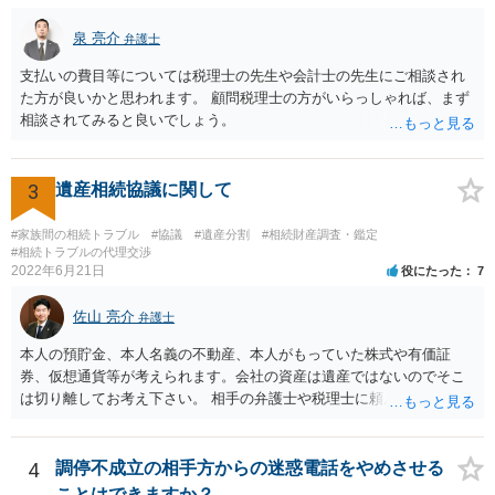
ば、まずそれを書くとよいです。 次に「申立ての理由」のところに、
泉 亮介
なぜ調停を申し立てたのか(例えば、あかささんと話合いが出来ない／
弁護士
決裂した、など)や亡くなった方・あかささん・お姉さん間の事情やい
支払いの費目等については税理士の先生や会計士の先生にご相談され
きさつなどが書かれていると思うので、あかささんから見てそれは違
た方が良いかと思われます。 顧問税理士の方がいらっしゃれば、まず
うと感じるところは、どのように違うのか、など書くとよいです。 そ
相談されてみると良いでしょう。
の他、お姉さんの申立書には書かれていないけど、どのように遺産を
分けるかを決めるについてあかささんが重要だと考える事情があれば
(例えば、○○のときにお姉さんは亡くなった方からお金を援助してもら
3
遺産相続協議に関して
った等)、それも書くとよいです。 書かない方が良いと思うことは、遺
産分割に関係ない(と思われる)いきさつを沢山盛り込むことだと考えま
#家族間の相続トラブル
#協議
#遺産分割
#相続財産調査・鑑定
す(あくまで遺産分割に関係することに留める方が、裁判所や調停委員
#相続トラブルの代理交渉
の方に事情を理解してもらいやすいと思います)。
2022年6月21日
役にたった
7
佐山 亮介
弁護士
本人の預貯金、本人名義の不動産、本人がもっていた株式や有価証
券、仮想通貨等が考えられます。会社の資産は遺産ではないのでそこ
は切り離してお考え下さい。 相手の弁護士や税理士に頼んでも守秘義
務を理由に断られる可能性が高いです。 資料は調停を起こしてから任
意に開示を求め、応じなければ「調査嘱託」という手続きを使って銀
行等に照会をかけることになるでしょう。 不動産は、相続登記が済ん
4
調停不成立の相手方からの迷惑電話をやめさせる
でいなければ市役所ないし区役所に、お子様と義父様のつながりがわ
ことはできますか？