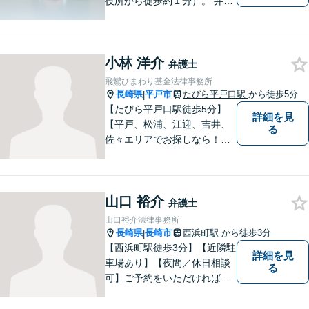
役所から徒歩約１分）。 弁護
士登録１８年目の経験豊富な
弁護士で、幅広い事件に対応
しています。 当事務所では、
小林 洋介
法テラスを利用しての無料相
弁護士
談がご利用いただけます。 費
飛鸞ひまわり基金法律事務所
用の点も含めて、ご相談くだ
長崎県
平戸市
たびら平戸口駅
から徒歩5分
|
さい。
【たびら平戸口駅徒歩5分】
詳細を見
【平戸、松浦、江迎、吉井、
る
佐々エリアでお探しなら！】
少人数体制で、皆様に手厚い
対応を心掛けています。リモ
ート相談／休日・夜間対応な
山口 裕介
ど、相談しやすい環境完備◎
弁護士
地域の皆様のために活動する
山口裕介法律事務所
弁護士。【駐車場あり】
長崎県
長崎市
西浜町駅
から徒歩3分
|
【西浜町駅徒歩3分】【近隣駐
詳細を見
車場あり】【夜間／休日相談
る
可】ご予約をいただければ、
土日祝日・夜間でも対応いた
します。個人・法人問わず、