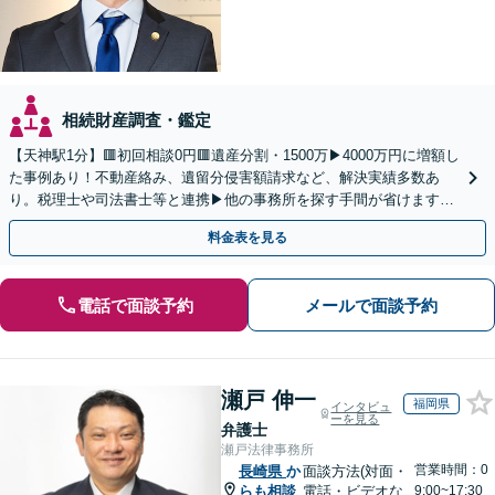
相続財産調査・鑑定
【天神駅1分】🟥初回相談0円🟥遺産分割・1500万▶4000万円に増額し
た事例あり！不動産絡み、遺留分侵害額請求など、解決実績多数あ
り。税理士や司法書士等と連携▶他の事務所を探す手間が省けます！
不動産会社と連携し無料査定&財産調査も◎
料金表を見る
電話で面談予約
メールで面談予約
瀬戸 伸一
福岡県
インタビュ
ーを見る
弁護士
瀬戸法律事務所
営業時間：0
長崎県
か
面談方法(対面・
らも相談
電話・ビデオな
9:00~17:30