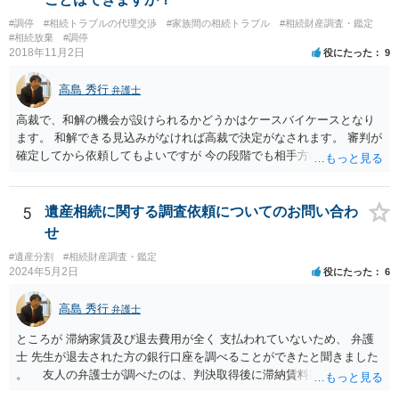
かる戸籍一式を揃えてもちこみ、「名寄せ」という手続きをすると、
#調停
#相続トラブルの代理交渉
#家族間の相続トラブル
#相続財産調査・鑑定
分かると思います。遺産分割協議書の偽造等により既に相続登記され
#相続放棄
#調停
てしまっている場合は、住所などに当たりをつけて登記名義を調べて
2018年11月2日
役にたった
9
探すことになるでしょう。 代理人弁護士を立てられるのはおすすめで
すが、現代では、各々が自由に価格設定をしていますので、特に相場
高島 秀行
弁護士
はお示しできません。ただし、かつて日本弁護士連合会が設けていた
報酬基準を踏まえて価格設定している弁護士は一定数いると思います
高裁で、和解の機会が設けられるかどうかはケースバイケースとなり
ので、それが一応の目安となるでしょう。
ます。 和解できる見込みがなければ高裁で決定がなされます。 審判が
確定してから依頼してもよいですが 今の段階でも相手方の連絡が迷惑
であれば 弁護士に依頼してもよいと思います。
5
遺産相続に関する調査依頼についてのお問い合わ
せ
#遺産分割
#相続財産調査・鑑定
2024年5月2日
役にたった
6
高島 秀行
弁護士
ところが 滞納家賃及び退去費用が全く 支払われていないため、 弁護
士 先生が退去された方の銀行口座を調べることができたと聞きました
。 友人の弁護士が調べたのは、判決取得後に滞納賃料回収のため
に、預金の有無及び残高の開示を求めたもので 判決を取るために、