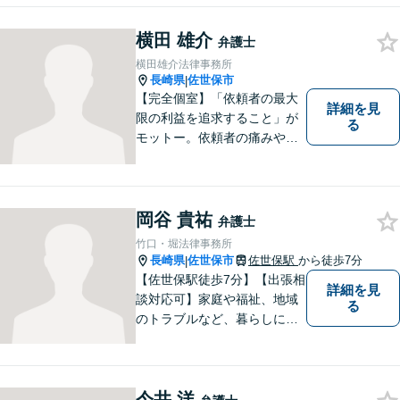
お困りの方はお気軽に弁護士
横田 雄介
にご相談ください。
弁護士
横田雄介法律事務所
長崎県
佐世保市
|
【完全個室】「依頼者の最大
詳細を見
限の利益を追求すること」が
る
モットー。依頼者の痛みや苦
しみを受け止め、平穏な日常
を取り戻すべく尽力いたしま
す。他士業連携でワンストッ
プの手続きが可能◎【駐車場
岡谷 貴祐
弁護士
あり】
竹口・堀法律事務所
長崎県
佐世保市
佐世保駅
から徒歩7分
|
【佐世保駅徒歩7分】【出張相
詳細を見
談対応可】家庭や福祉、地域
る
のトラブルなど、暮らしに根
ざしたご相談を中心に取り組
んでいます。 安心してご相談
いただける存在を目指し、丁
今井 洋
寧にお話を伺うことを大切に