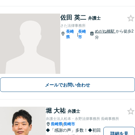
佐田 英二
弁護士
さた法律事務所
めがね橋駅
から徒歩2
長崎
長崎
|
県
市
分
メールでお問い合わせ
堀 大祐
弁護士
弁護士法人松本・永野法律事務所 長崎事務所
長崎県
長崎市
|
◆「感謝の声」多数！◆初回
詳細を見