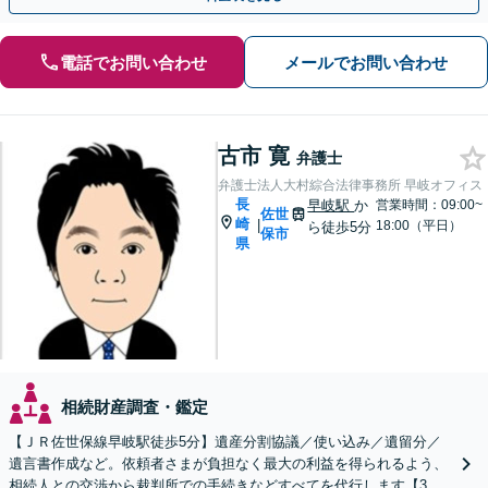
電話でお問い合わせ
メールでお問い合わせ
古市 寛
弁護士
弁護士法人大村綜合法律事務所 早岐オフィス
長
早岐駅
か
営業時間：09:00~
佐世
崎
|
18:00（平日）
ら徒歩5分
保市
県
相続財産調査・鑑定
【ＪＲ佐世保線早岐駅徒歩5分】遺産分割協議／使い込み／遺留分／
遺言書作成など。依頼者さまが負担なく最大の利益を得られるよう、
相続人との交渉から裁判所での手続きなどすべてを代行します【3拠