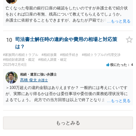
亡くなった母親の銀行口座の確認をしたいのですが弁護士名で紹介状
をおくれば口座の有無、残高について教えてもらえるでしょうか。
弁護士に依頼することもできますが、あなたが戸籍でお母さんの相続
人であり、相続人本人であることなどを証明すれば、口座の有無や残
高は教えてくれると思います。 自分ではよくわからないということ
であれば、弁護士に相談し依頼されたら良いと思います。
10
司法書士解任時の違約金や費用の相場と対応策
は？
#家族間の相続トラブル
#相続放棄
#相続手続き
#相続トラブルの代理交渉
#相続財産調査・鑑定
#相続人調査・確定
2025年2月4日
役にたった
4
相続・遺言に強い弁護士
髙橋 俊太
弁護士
＞100万超えの違約金額はありえますか？ 一般的には考えにくいです
が、実際にあり得るかは否かは委任事項や委任後の業務処理状況等に
よるでしょう。 此方での当方回答は以上で終了となりますが、参考に
なりましたら幸いです。
もっとみる