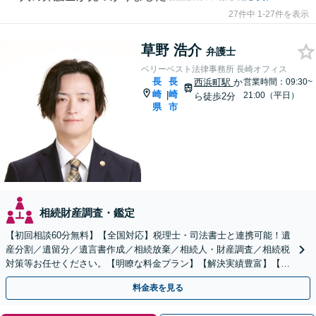
27件中 1-27件を表示
草野 浩介
弁護士
ベリーベスト法律事務所 長崎オフィス
長
長
西浜町駅
か
営業時間：09:30~
崎
崎
|
21:00（平日）
ら徒歩2分
県
市
相続財産調査・鑑定
【初回相談60分無料】【全国対応】税理士・司法書士と連携可能！遺
産分割／遺留分／遺言書作成／相続放棄／相続人・財産調査／相続税
対策等お任せください。【明瞭な料金プラン】【解決実績豊富】【電
話相談可】
料金表を見る