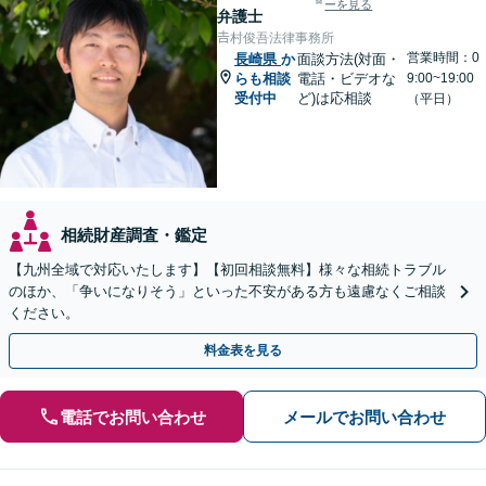
ーを見る
弁護士
𠮷村俊吾法律事務所
営業時間：0
長崎県
か
面談方法(対面・
らも相談
電話・ビデオな
9:00~19:00
受付中
ど)は応相談
（平日）
相続財産調査・鑑定
【九州全域で対応いたします】【初回相談無料】様々な相続トラブル
のほか、「争いになりそう」といった不安がある方も遠慮なくご相談
ください。
料金表を見る
電話でお問い合わせ
メールでお問い合わせ