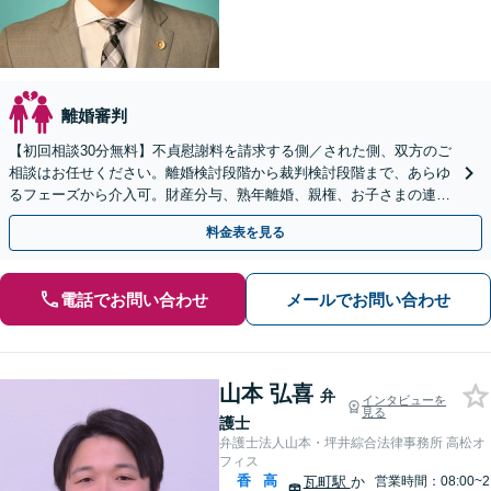
離婚審判
【初回相談30分無料】不貞慰謝料を請求する側／された側、双方のご
相談はお任せください。離婚検討段階から裁判検討段階まで、あらゆ
るフェーズから介入可。財産分与、熟年離婚、親権、お子さまの連れ
去りなど幅広いご相談に対応【弁護士歴10年以上】
料金表を見る
電話でお問い合わせ
メールでお問い合わせ
山本 弘喜
弁
インタビューを
見る
護士
弁護士法人山本・坪井綜合法律事務所 高松オ
フィス
香
高
瓦町駅
か
営業時間：08:00~2