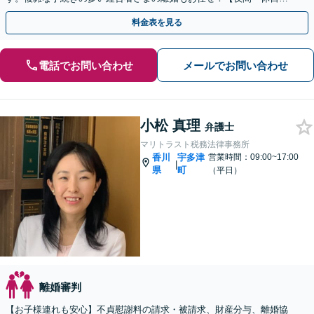
談可】【個室完備】【瓦町駅10分】
料金表を見る
電話でお問い合わせ
メールでお問い合わせ
小松 真理
弁護士
マリトラスト税務法律事務所
香川
宇多津
営業時間：09:00~17:00
|
県
町
（平日）
離婚審判
【お子様連れも安心】不貞慰謝料の請求・被請求、財産分与、離婚協