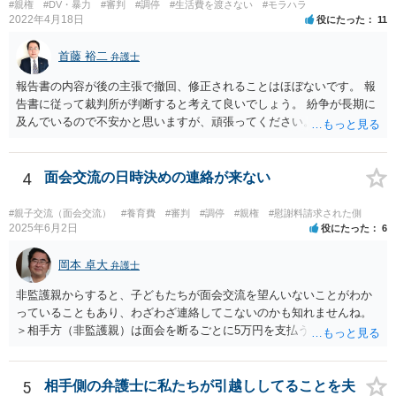
#親権
#DV・暴力
#審判
#調停
#生活費を渡さない
#モラハラ
2022年4月18日
役にたった
11
首藤 裕二
弁護士
報告書の内容が後の主張で撤回、修正されることはほぼないです。 報
告書に従って裁判所が判断すると考えて良いでしょう。 紛争が長期に
及んでいるので不安かと思いますが、頑張ってください。
4
面会交流の日時決めの連絡が来ない
#親子交流（面会交流）
#養育費
#審判
#調停
#親権
#慰謝料請求された側
2025年6月2日
役にたった
6
岡本 卓大
弁護士
非監護親からすると、子どもたちが面会交流を望んいないことがわか
っていることもあり、わざわざ連絡してこないのかも知れませんね。
＞相手方（非監護親）は面会を断るごとに5万円を支払うことを取決め
るよう要求してきたり、調停中もかなり揉めました。 というのも、本
当に何が何でも面会交流したい（子どもたちと会いたい）と言うより
は、あなたに対する嫌がらせだった可能性もあるように思います（そ
5
相手側の弁護士に私たちが引越ししてることを夫