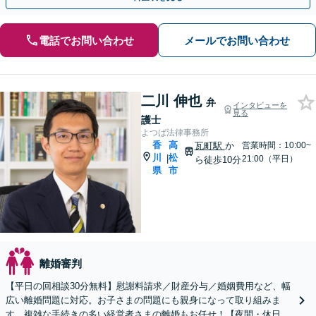
電話でお問い合わせ
メールでお問い合わせ
二川 伸也
弁
インタビューを
見る
護士
よつば法律事務所
香
高
瓦町駅
か
営業時間：10:00~
川
松
|
21:00（平日）
ら徒歩10分
県
市
離婚審判
【平日の回相談30分無料】慰謝料請求／財産分与／婚姻費用など、幅
広い離婚問題に対応。お子さまの問題にも親身になって取り組みま
す。複雑な手続きの多い経営者さまの離婚もお任せ！【夜間・休日相