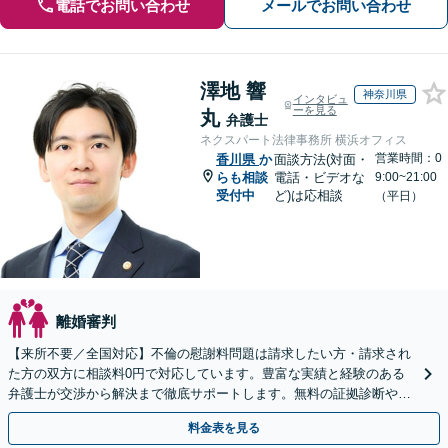
電話でお問い合わせ
メールでお問い合わせ
澤地 響
神奈川県
インタビュ
ーを見る
丸
弁護士
ネクスパート法律事務所 横浜オフィス
営業時間：0
香川県
か
面談方法(対面・
らも相談
電話・ビデオな
9:00~21:00
受付中
ど)は応相談
（平日）
離婚審判
【来所不要／全国対応】不倫の慰謝料問題は請求したい方・請求され
た方の双方に相談料0円で対応しています。豊富な実績と経験のある
弁護士が交渉から解決まで徹底サポートします。無料の証拠診断や着
手金の返還保証もありますので安心してご相談ください。
料金表を見る