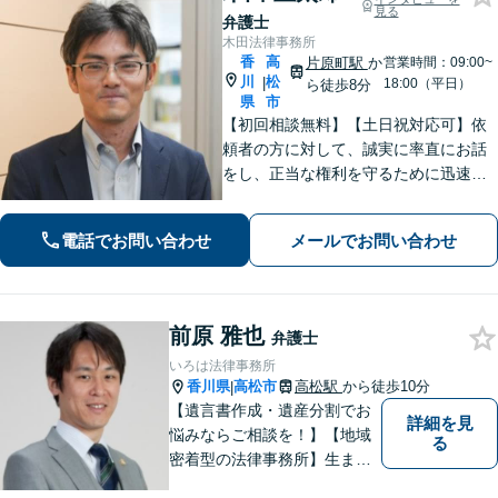
見る
弁護士
木田法律事務所
香
高
片原町駅
か
営業時間：09:00~
川
松
|
18:00（平日）
ら徒歩8分
県
市
【初回相談無料】【土日祝対応可】依
頼者の方に対して、誠実に率直にお話
をし、正当な権利を守るために迅速に
問題解決に向けて尽力いたします。ベ
テラン弁護士のノウハウと、若手弁護
電話でお問い合わせ
メールでお問い合わせ
士のフットワークで、依頼者の方の多
様なニーズに応えます。
前原 雅也
弁護士
いろは法律事務所
香川県
高松市
高松駅
から徒歩10分
|
【遺言書作成・遺産分割でお
詳細を見
悩みならご相談を！】【地域
る
密着型の法律事務所】生まれ
育った香川県・高松市で、法