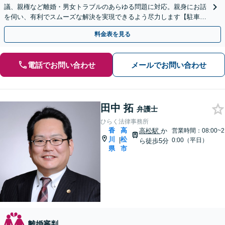
議、親権など離婚・男女トラブルのあらゆる問題に対応。親身にお話
を伺い、有利でスムーズな解決を実現できるよう尽力します【駐車場
あり】
料金表を見る
電話でお問い合わせ
メールでお問い合わせ
田中 拓
弁護士
ひらく法律事務所
香
高
高松駅
か
営業時間：08:00~2
川
松
|
0:00（平日）
ら徒歩5分
県
市
離婚審判