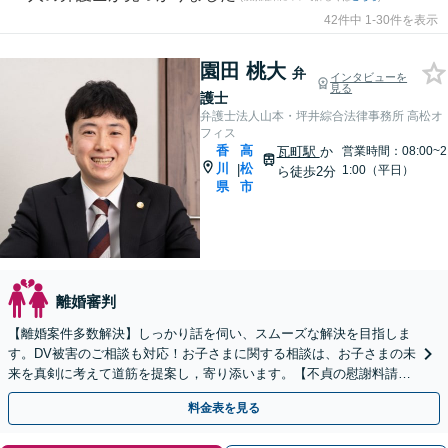
42件中 1-30件を表示
園田 桃大
弁
インタビューを
見る
護士
弁護士法人山本・坪井綜合法律事務所 高松オ
フィス
香
高
瓦町駅
か
営業時間：08:00~2
川
松
|
1:00（平日）
ら徒歩2分
県
市
離婚審判
【離婚案件多数解決】しっかり話を伺い、スムーズな解決を目指しま
す。DV被害のご相談も対応！お子さまに関する相談は、お子さまの未
来を真剣に考えて道筋を提案し，寄り添います。【不貞の慰謝料請
求】相手の動きを予測しながら最善の解決を模索します。
料金表を見る