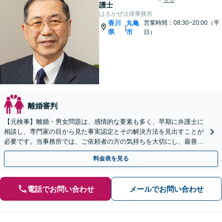
見る
護士
はるかぜ法律事務所
香川
丸亀
営業時間：08:30~20:00（平
|
県
市
日）
離婚審判
【元検事】離婚・男女問題は、感情的な要素も多く、早期に弁護士に
相談し、専門家の目から見た事実認定とその解決方法を見出すことが
必要です。当事務所では、ご依頼者の方の気持ちを大切にし、最善の
選択肢をご提案して、迅速・的確な問題解決を目指します。
料金表を見る
電話でお問い合わせ
メールでお問い合わせ