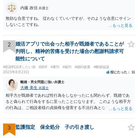
内藤 政信
弁護士
無効な合意ですね。 従わなくていいですが、そのような合意にサイン
しないことですね。
2
婚活アプリで出会った相手が既婚者であることが
判明し、精神的苦痛を受けた場合の慰謝料請求可
能性について
#慰謝料請求したい側
#調停
#審判
#裁判
#婚約破棄
#離婚協議
2023年8月23日
役にたった
11
離婚・男女問題に強い弁護士
大﨑 美生
弁護士
相手方が既婚者であれば性行為をしなかったにも関わらず、既婚であ
ると偽られて行為をするに至ったことになります。 このような相手方
の行為は、ご相談者様の貞操権を侵害する不法行為となりますので、
相手方に慰謝料請求が可能です。 （ご相談内容からは明らかではあり
ませんが、上記は性行為があったことを前提としています） 弁護士に
依頼されると、相手方の住民票を取得することができます。 請求する
3
監護指定 保全処分 子の引き渡し
慰謝料の額含め、一度弁護士にご相談されると良いと思います。