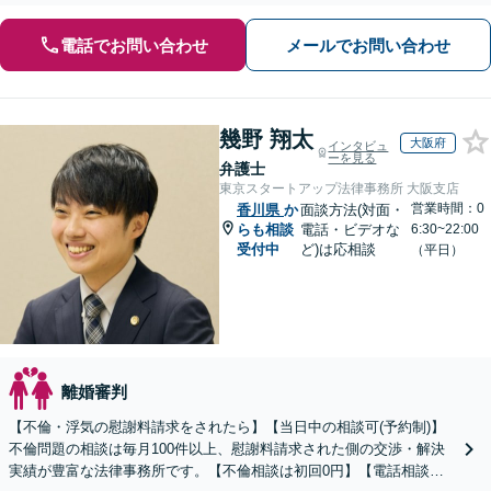
電話でお問い合わせ
メールでお問い合わせ
幾野 翔太
大阪府
インタビュ
ーを見る
弁護士
東京スタートアップ法律事務所 大阪支店
営業時間：0
香川県
か
面談方法(対面・
らも相談
電話・ビデオな
6:30~22:00
受付中
ど)は応相談
（平日）
離婚審判
【不倫・浮気の慰謝料請求をされたら】【当日中の相談可(予約制)】
不倫問題の相談は毎月100件以上、慰謝料請求された側の交渉・解決
実績が豊富な法律事務所です。【不倫相談は初回0円】【電話相談で