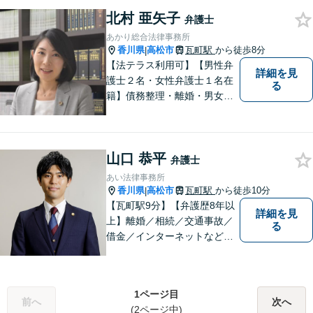
北村 亜矢子
弁護士
あかり総合法律事務所
香川県
高松市
瓦町駅
から徒歩8分
|
【法テラス利用可】【男性弁
詳細を見
護士２名・女性弁護士１名在
る
籍】債務整理・離婚・男女問
題・相続・労働問題・企業法
務・犯罪被害者支援に注力。
丁寧な対応とわかりやすい説
山口 恭平
明を心がけています。早期解
弁護士
決のため、まずはお気軽にご
あい法律事務所
相談ください。
香川県
高松市
瓦町駅
から徒歩10分
|
【瓦町駅9分】【弁護歴8年以
詳細を見
上】離婚／相続／交通事故／
る
借金／インターネットなど幅
広い分野に対応可能です！依
頼者様の抱えるお気持ちや状
況をしっかり把握した上で、
1ページ目
皆様にとって最善の解決を模
前へ
次へ
(2ページ中)