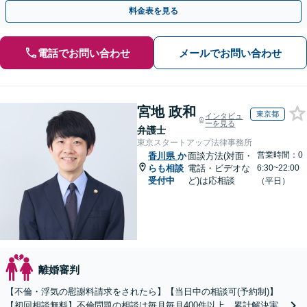
ご契約まで対応可/来所不要】
料金表を見る
電話でお問い合わせ
メールでお問い合わせ
宮地 政和
東京都
インタビュ
ーを見る
弁護士
東京スタートアップ法律事務所
営業時間：0
香川県
か
面談方法(対面・
らも相談
電話・ビデオな
6:30~22:00
受付中
ど)は応相談
（平日）
離婚審判
【不倫・浮気の慰謝料請求をされたら】【当日中の相談可(予約制)】
【初回相談無料】不倫問題の相談は毎月毎月400件以上、累計解決実