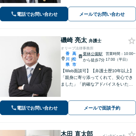
応】【駐車場あり】法律の専門家・職
人として、誠心誠意ご対応します。お
電話でお問い合わせ
メールでお問い合わせ
気軽にご連絡ください。
磯崎 亮太
弁護士
オリーブ法律事務所
香
高
栗林公園駅
営業時間：10:00~
川
松
|
17:00（平日）
から徒歩7分
県
市
【Web面談可】【弁護士歴10年以上】
「親身に寄り添ってくれて、安心でき
ました」「的確なアドバイスをいただ
けて、本当に助かりました」など、感
謝の声多数！共にお悩みを分かち合
い、解決の方針を考えてまいります
電話でお問い合わせ
メールで面談予約
【栗林公園駅7分／駐車場あり】
木田 直太郎
インタビューを