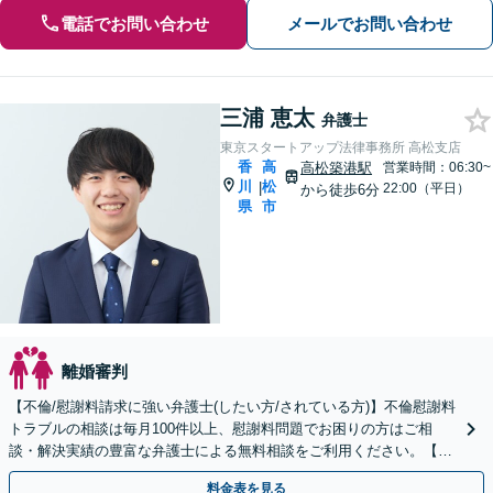
電話でお問い合わせ
メールでお問い合わせ
三浦 恵太
弁護士
東京スタートアップ法律事務所 高松支店
香
高
高松築港駅
営業時間：06:30~
川
松
|
22:00（平日）
から徒歩6分
県
市
離婚審判
【不倫/慰謝料請求に強い弁護士(したい方/されている方)】不倫慰謝料
トラブルの相談は毎月100件以上、慰謝料問題でお困りの方はご相
談・解決実績の豊富な弁護士による無料相談をご利用ください。【不
倫相談は初回0円】【香川県全域対応】
料金表を見る