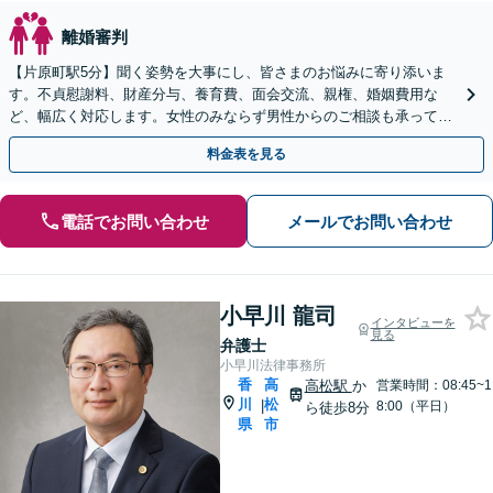
離婚審判
【片原町駅5分】聞く姿勢を大事にし、皆さまのお悩みに寄り添いま
す。不貞慰謝料、財産分与、養育費、面会交流、親権、婚姻費用な
ど、幅広く対応します。女性のみならず男性からのご相談も承ってお
ります【夜間・休日面談可】【完全個室】
料金表を見る
電話でお問い合わせ
メールでお問い合わせ
小早川 龍司
インタビューを
見る
弁護士
小早川法律事務所
香
高
高松駅
か
営業時間：08:45~1
川
松
|
8:00（平日）
ら徒歩8分
県
市