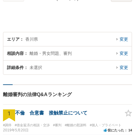
索します。まずはお気軽にご
相談ください。
エリア
香川県
変更
相談内容
離婚・男女問題、審判
変更
詳細条件
未選択
変更
離婚審判の法律Q&Aランキング
1
不倫 合意書 接触禁止について
#調停
#借金返済の相談・交渉
#審判
#離婚の慰謝料
#個人・プライベート
2019年5月20日
役にたった
14