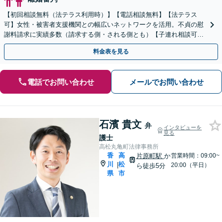
【初回相談無料（法テラス利用時）】【電話相談無料】【法テラス
可】女性・被害者支援機関との幅広いネットワークを活用。不貞の慰
謝料請求に実績多数（請求する側・される側とも）【子連れ相談可】
【完全個室相談】【高松駅5分】
料金表を見る
電話でお問い合わせ
メールでお問い合わせ
石濱 貴文
弁
インタビューを
見る
護士
高松丸亀町法律事務所
香
高
片原町駅
か
営業時間：09:00~
川
松
|
20:00（平日）
ら徒歩5分
県
市