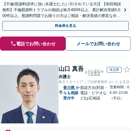
【不倫/慰謝料請求に強い弁護士(したい方/されている方)】【初回相談
無料】不倫慰謝料トラブルの相談は毎月400件以上、累計解決実績6,0
00件以上。慰謝料問題でお困りの方はご相談・解決実績の豊富な弁護
士による無料相談をご利用ください。
料金表を見る
電話でお問い合わせ
メールでお問い合わせ
山口 真吾
埼玉県
インタビュ
ーを見る
弁護士
東京スタートアップ法律事務所 さいたま支店
営業時間：0
香川県
か
面談方法(対面・
らも相談
電話・ビデオな
6:30~22:00
受付中
ど)は応相談
（平日）