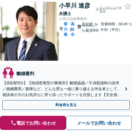
小早川 達彦
インタビューを
見る
弁護士
小早川法律事務所
香
高
高松駅
か
営業時間：08:45~1
川
松
|
8:00（平日）
ら徒歩8分
県
市
離婚審判
【高松駅8分】【地域密着型の事務所】離婚協議／不貞慰謝料の請求
／婚姻費用／親権など。どんな壁も一緒に乗り越える伴走者として、
相談者の方のお気持ちに寄り添ったサポートを目指します【完全個室
でのご相談】
料金表を見る
電話でお問い合わせ
メールでお問い合わせ