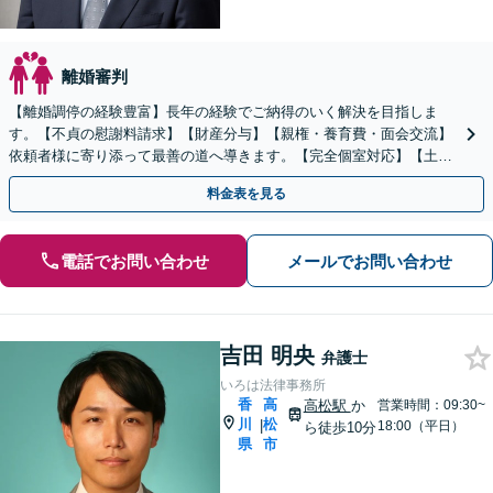
離婚審判
【離婚調停の経験豊富】長年の経験でご納得のいく解決を目指しま
す。【不貞の慰謝料請求】【財産分与】【親権・養育費・面会交流】
依頼者様に寄り添って最善の道へ導きます。【完全個室対応】【土日
祝・夜間相談可】
料金表を見る
電話でお問い合わせ
メールでお問い合わせ
吉田 明央
弁護士
いろは法律事務所
香
高
高松駅
か
営業時間：09:30~
川
松
|
18:00（平日）
ら徒歩10分
県
市