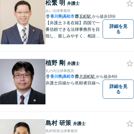
松繁 明
弁護士
あい法律事務所
香川県
高松市
瓦町駅
から徒歩10分
|
【弁護士３名在籍】四国で一
詳細を見
番信頼できる法律事務所を目
る
指し、親しみやすく、相談し
やすい環境を整えておりま
す。お気軽にご相談くださ
い。
植野 剛
弁護士
丸の内法律事務所
香川県
高松市
片原町駅
から徒歩4分
|
弁護士目線から依頼者目線へ
詳細を見
る
島村 研策
弁護士
島村研策法律事務所