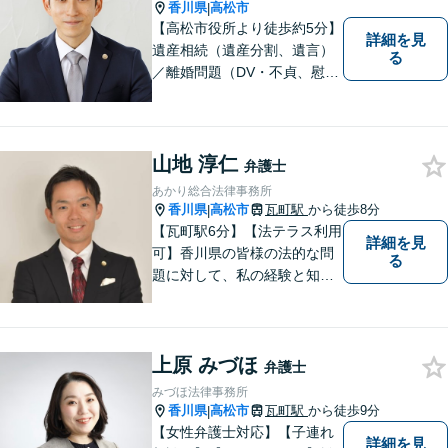
香川県
高松市
|
【高松市役所より徒歩約5分】
詳細を見
遺産相続（遺産分割、遺言）
る
／離婚問題（DV・不貞、慰謝
料、財産分与）／不動産／刑
事弁護など取扱い。満足度の
高いリーガルサービスをご提
供します。
山地 淳仁
弁護士
あかり総合法律事務所
香川県
高松市
瓦町駅
から徒歩8分
|
【瓦町駅6分】【法テラス利用
詳細を見
可】香川県の皆様の法的な問
る
題に対して、私の経験と知識
を活かし、最善の解決策をご
提案いたします。どんなお悩
みでもお気軽にご相談くださ
上原 みづほ
い。少しでもお役に立てるよ
弁護士
う全力でサポートいたしま
みづほ法律事務所
す。
香川県
高松市
瓦町駅
から徒歩9分
|
【女性弁護士対応】【子連れ
詳細を見