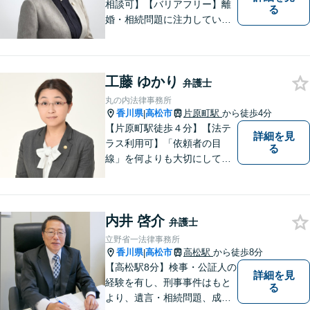
相談可】【バリアフリー】離
る
婚・相続問題に注力していま
す。女性弁護士をお探しの方
はお問い合わせください。
工藤 ゆかり
弁護士
丸の内法律事務所
香川県
高松市
片原町駅
から徒歩4分
|
【片原町駅徒歩４分】【法テ
詳細を見
ラス利用可】「依頼者の目
る
線」を何よりも大切にしてい
きたいと考えています。依頼
者の目線に立って、依頼者に
寄り添い、依頼者に納得して
内井 啓介
頂ける事件解決を目指して参
弁護士
ります。【当日／夜間／休日
立野省一法律事務所
対応可】お気軽にご相談くだ
香川県
高松市
高松駅
から徒歩8分
|
さい。
【高松駅8分】検事・公証人の
詳細を見
経験を有し、刑事事件はもと
る
より、遺言・相続問題、成年