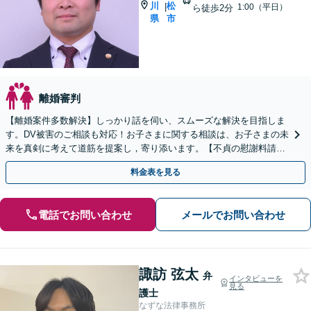
川
松
|
1:00（平日）
ら徒歩2分
県
市
離婚審判
【離婚案件多数解決】しっかり話を伺い、スムーズな解決を目指しま
す。DV被害のご相談も対応！お子さまに関する相談は、お子さまの未
来を真剣に考えて道筋を提案し，寄り添います。【不貞の慰謝料請
求】相手の動きを予測しながら最善の解決を模索します。
料金表を見る
電話でお問い合わせ
メールでお問い合わせ
諏訪 弦太
弁
インタビューを
見る
護士
なずな法律事務所