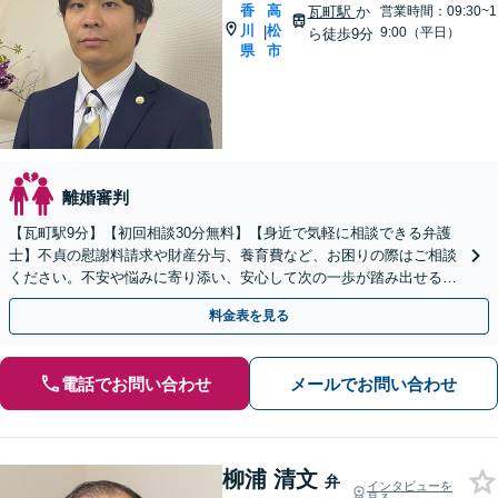
香
高
瓦町駅
か
営業時間：09:30~1
川
松
|
9:00（平日）
ら徒歩9分
県
市
離婚審判
【瓦町駅9分】【初回相談30分無料】【身近で気軽に相談できる弁護
士】不貞の慰謝料請求や財産分与、養育費など、お困りの際はご相談
ください。不安や悩みに寄り添い、安心して次の一歩が踏み出せるよ
うサポートします。【電話相談可】【休日・夜間対応】
料金表を見る
電話でお問い合わせ
メールでお問い合わせ
柳浦 清文
弁
インタビューを