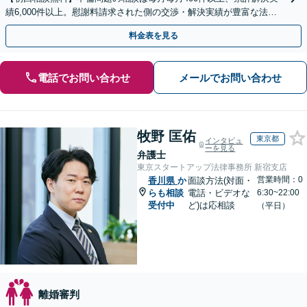
績6,000件以上。慰謝料請求された側の交渉・解決実績が豊富な法律
事務所です。
料金表を見る
電話でお問い合わせ
メールでお問い合わせ
牧野 匡佑
東京都
インタビュ
ーを見る
弁護士
東京スタートアップ法律事務所 新宿支店
営業時間：0
香川県
か
面談方法(対面・
らも相談
電話・ビデオな
6:30~22:00
受付中
ど)は応相談
（平日）
離婚審判