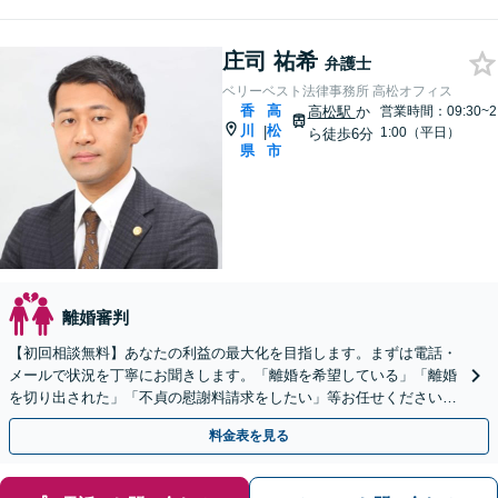
庄司 祐希
弁護士
ベリーベスト法律事務所 高松オフィス
香
高
高松駅
か
営業時間：09:30~2
川
松
|
1:00（平日）
ら徒歩6分
県
市
離婚審判
【初回相談無料】あなたの利益の最大化を目指します。まずは電話・
メールで状況を丁寧にお聞きします。「離婚を希望している」「離婚
を切り出された」「不貞の慰謝料請求をしたい」等お任せください。
【リーズナブルな料金設定】
料金表を見る