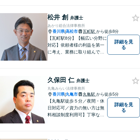
律問題にお悩みの方々の心強
い味方として、日々法律業務
松井 創
に取り組んでいます。相談・
弁護士
依頼しやすい環境づくりを徹
あかり総合法律事務所
底しています！【ZOOM面談
香川県
高松市
瓦町駅
から徒歩8分
|
対応可】
【瓦町駅8分】【幅広い分野に
詳細を見
対応】依頼者様の利益を第一
る
に考え、業務に取り組んでお
ります。秘密厳守、親身な相
談、最適な解決策をご提案い
たします。離婚・借金・刑事
久保田 仁
事件・交通事故・不動産問題
弁護士
など幅広く対応。即日対応も
丸亀みらい法律事務所
可能。まずはお気軽にご相談
香川県
丸亀市
丸亀駅
から徒歩5分
|
ください。
【丸亀駅徒歩５分／夜間・休
詳細を見
日対応可／資力の無い方は無
る
料相談制度利用可】丁寧な対
応を心がけております。お気
軽にご相談ください。（相談
は事前に御予約願います）