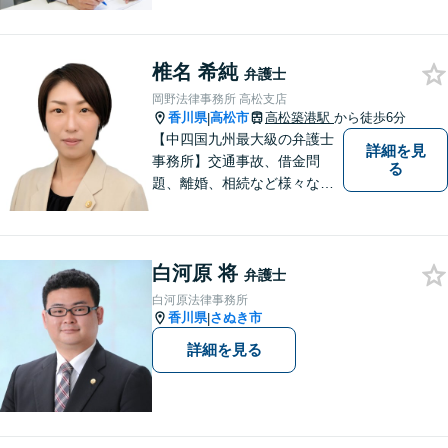
後見関係・任意後見契約、家
族信託契約、離婚問題などの
家事関係の事件を中心に取り
椎名 希純
扱うほか、一般民事事件も取
弁護士
り扱っております。
岡野法律事務所 高松支店
香川県
高松市
高松築港駅
から徒歩6分
|
【中四国九州最大級の弁護士
詳細を見
事務所】交通事故、借金問
る
題、離婚、相続など様々な問
題について、「何度でも無
料」の相談を行っています！
まずはお気軽にご相談くださ
白河原 将
い！
弁護士
白河原法律事務所
香川県
さぬき市
|
詳細を見る