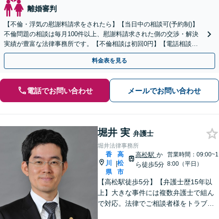
離婚審判
【不倫・浮気の慰謝料請求をされたら】【当日中の相談可(予約制)】
不倫問題の相談は毎月100件以上、慰謝料請求された側の交渉・解決
実績が豊富な法律事務所です。【不倫相談は初回0円】【電話相談で
ご契約まで対応可/来所不要】
料金表を見る
電話でお問い合わせ
メールでお問い合わせ
堀井 実
弁護士
堀井法律事務所
香
高
高松駅
か
営業時間：09:00~1
川
松
|
8:00（平日）
ら徒歩5分
県
市
【高松駅徒歩5分】【弁護士歴15年以
上】大きな事件には複数弁護士で組ん
で対応。法律でご相談者様をトラブル
から守ります。【夜間／休日にも対