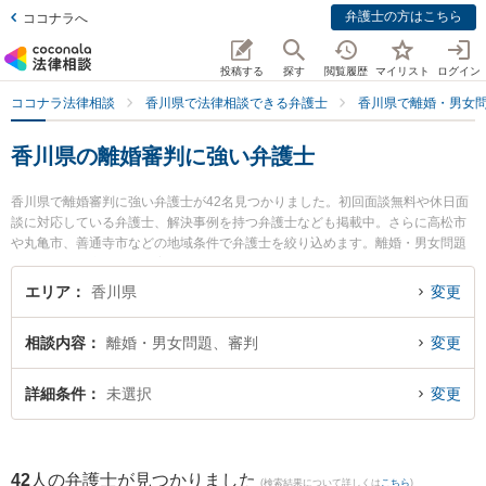
弁護士の方はこちら
ココナラへ
投稿する
探す
閲覧履歴
マイリスト
ログイン
ココナラ法律相談
香川県で法律相談できる弁護士
香川県で離婚・男女
香川県の離婚審判に強い弁護士
香川県で離婚審判に強い弁護士が42名見つかりました。初回面談無料や休日面
談に対応している弁護士、解決事例を持つ弁護士なども掲載中。さらに高松市
や丸亀市、善通寺市などの地域条件で弁護士を絞り込めます。離婚・男女問題
に関係する財産分与や養育費、親権等の細かな分野での絞り込み検索もでき便
利です。特に弁護士法人山本・坪井綜合法律事務所 高松オフィスの園田 桃大弁
エリア
香川県
変更
護士や東京スタートアップ法律事務所 高松支店の三浦 恵太弁護士、よつば法律
事務所の二川 伸也弁護士のプロフィール情報や弁護士費用、強みなどが注目さ
相談内容
離婚・男女問題、審判
変更
れています。『香川県で土日や夜間に発生した離婚審判のトラブルを今すぐに
弁護士に相談したい』『離婚審判のトラブル解決の実績豊富な近くの弁護士を
検索したい』『初回相談無料で離婚審判を法律相談できる香川県内の弁護士に
詳細条件
未選択
変更
相談予約したい』などでお困りの相談者さんにおすすめです。
42
人の弁護士が見つかりました
(検索結果について詳しくは
こちら
)