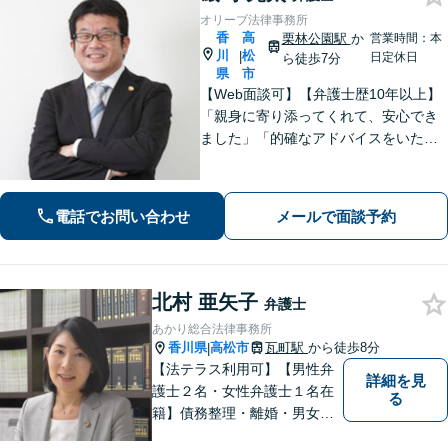
オリーブ法律事務所
香
高
栗林公園駅
か
営業時間：本
川
松
|
日定休日
ら徒歩7分
県
市
【Web面談可】【弁護士歴10年以上】
「親身に寄り添ってくれて、安心でき
ました」「的確なアドバイスをいただ
けて、本当に助かりました」など、感
謝の声多数！共にお悩みを分かち合
い、解決の方針を考えてまいります
電話でお問い合わせ
メールで面談予約
【栗林公園駅7分／駐車場あり】
北村 亜矢子
弁護士
あかり総合法律事務所
香川県
高松市
瓦町駅
から徒歩8分
|
【法テラス利用可】【男性弁
詳細を見
護士２名・女性弁護士１名在
る
籍】債務整理・離婚・男女問
題・相続・労働問題・企業法