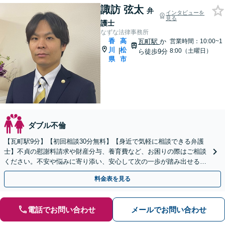
諏訪 弦太
弁
インタビューを
見る
護士
なずな法律事務所
香
高
瓦町駅
か
営業時間：10:00~1
川
松
|
8:00（土曜日）
ら徒歩9分
県
市
ダブル不倫
【瓦町駅9分】【初回相談30分無料】【身近で気軽に相談できる弁護
士】不貞の慰謝料請求や財産分与、養育費など、お困りの際はご相談
ください。不安や悩みに寄り添い、安心して次の一歩が踏み出せるよ
うサポートします。【電話相談可】【休日・夜間対応】
料金表を見る
電話でお問い合わせ
メールでお問い合わせ