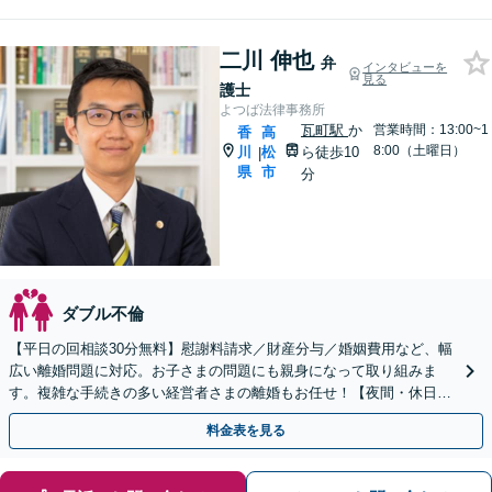
二川 伸也
弁
インタビューを
見る
護士
よつば法律事務所
瓦町駅
か
営業時間：13:00~1
香
高
8:00（土曜日）
川
松
ら徒歩10
|
県
市
分
ダブル不倫
【平日の回相談30分無料】慰謝料請求／財産分与／婚姻費用など、幅
広い離婚問題に対応。お子さまの問題にも親身になって取り組みま
す。複雑な手続きの多い経営者さまの離婚もお任せ！【夜間・休日相
談可】【個室完備】【瓦町駅10分】
料金表を見る