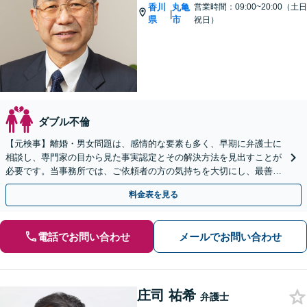
香川
丸亀
営業時間：09:00~20:00（土日
|
県
市
祝日）
ダブル不倫
【元検事】離婚・男女問題は、感情的な要素も多く、早期に弁護士に
相談し、専門家の目から見た事実認定とその解決方法を見出すことが
必要です。当事務所では、ご依頼者の方の気持ちを大切にし、最善の
選択肢をご提案して、迅速・的確な問題解決を目指します。
料金表を見る
電話でお問い合わせ
メールでお問い合わせ
庄司 祐希
弁護士