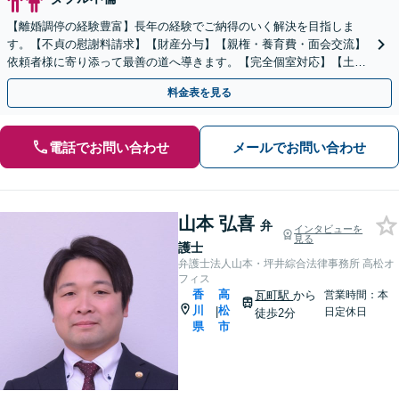
【離婚調停の経験豊富】長年の経験でご納得のいく解決を目指しま
す。【不貞の慰謝料請求】【財産分与】【親権・養育費・面会交流】
依頼者様に寄り添って最善の道へ導きます。【完全個室対応】【土日
祝・夜間相談可】
料金表を見る
電話でお問い合わせ
メールでお問い合わせ
山本 弘喜
弁
インタビューを
見る
護士
弁護士法人山本・坪井綜合法律事務所 高松オ
フィス
香
高
瓦町駅
から
営業時間：本
川
松
|
日定休日
徒歩2分
県
市