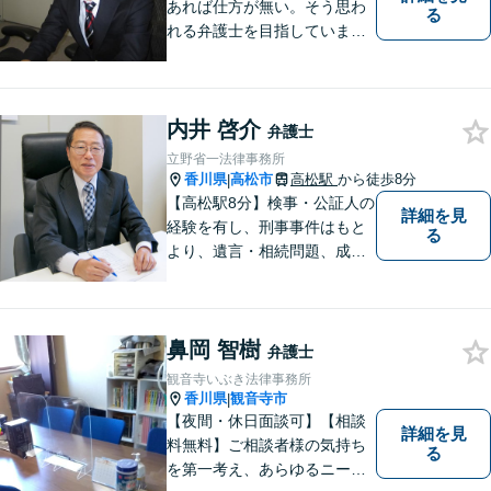
あれば仕方が無い。そう思わ
る
れる弁護士を目指していま
す。
内井 啓介
弁護士
立野省一法律事務所
香川県
高松市
高松駅
から徒歩8分
|
【高松駅8分】検事・公証人の
詳細を見
経験を有し、刑事事件はもと
る
より、遺言・相続問題、成年
後見関係・任意後見契約、家
族信託契約、離婚問題などの
家事関係の事件を中心に取り
鼻岡 智樹
扱うほか、一般民事事件も取
弁護士
り扱っております。
観音寺いぶき法律事務所
香川県
観音寺市
|
【夜間・休日面談可】【相談
詳細を見
料無料】ご相談者様の気持ち
る
を第一考え、あらゆるニーズ