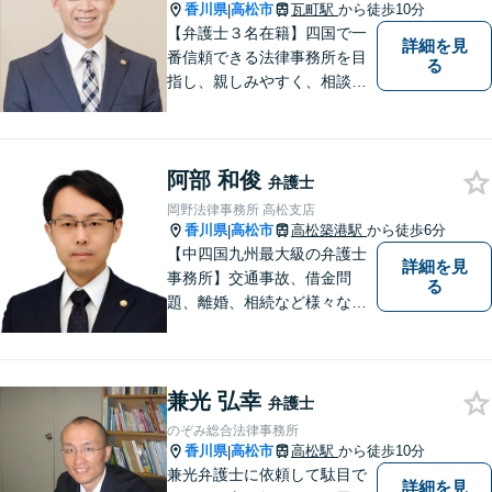
底しています！【ZOOM面談
香川県
高松市
瓦町駅
から徒歩10分
|
対応可】
【弁護士３名在籍】四国で一
詳細を見
番信頼できる法律事務所を目
る
指し、親しみやすく、相談し
やすい環境を整えておりま
す。お気軽にご相談くださ
い。
阿部 和俊
弁護士
岡野法律事務所 高松支店
香川県
高松市
高松築港駅
から徒歩6分
|
【中四国九州最大級の弁護士
詳細を見
事務所】交通事故、借金問
る
題、離婚、相続など様々な問
題について、「何度でも無
料」の相談を行っています！
まずはお気軽にご相談くださ
兼光 弘幸
い！
弁護士
のぞみ総合法律事務所
香川県
高松市
高松駅
から徒歩10分
|
兼光弁護士に依頼して駄目で
詳細を見