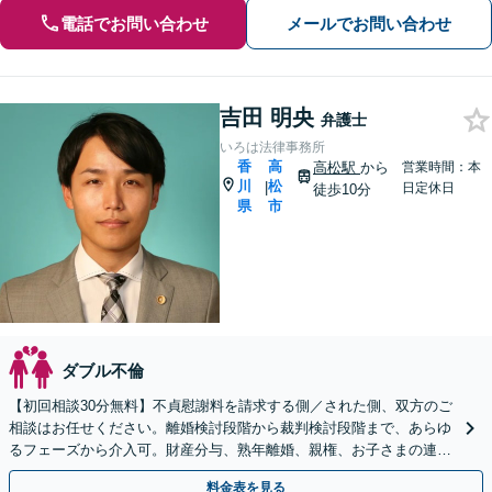
電話でお問い合わせ
メールでお問い合わせ
吉田 明央
弁護士
いろは法律事務所
香
高
高松駅
から
営業時間：本
川
松
|
日定休日
徒歩10分
県
市
ダブル不倫
【初回相談30分無料】不貞慰謝料を請求する側／された側、双方のご
相談はお任せください。離婚検討段階から裁判検討段階まで、あらゆ
るフェーズから介入可。財産分与、熟年離婚、親権、お子さまの連れ
去りなど幅広いご相談に対応【弁護士歴10年以上】
料金表を見る