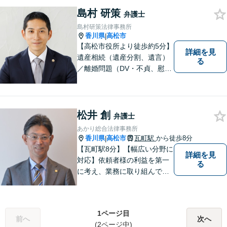
ださい。
島村 研策
弁護士
島村研策法律事務所
香川県
高松市
|
【高松市役所より徒歩約5分】
詳細を見
遺産相続（遺産分割、遺言）
る
／離婚問題（DV・不貞、慰謝
料、財産分与）／不動産／刑
事弁護など取扱い。満足度の
高いリーガルサービスをご提
供します。
松井 創
弁護士
あかり総合法律事務所
香川県
高松市
瓦町駅
から徒歩8分
|
【瓦町駅8分】【幅広い分野に
詳細を見
対応】依頼者様の利益を第一
る
に考え、業務に取り組んでお
ります。秘密厳守、親身な相
談、最適な解決策をご提案い
たします。離婚・借金・刑事
1ページ目
事件・交通事故・不動産問題
前へ
次へ
(2ページ中)