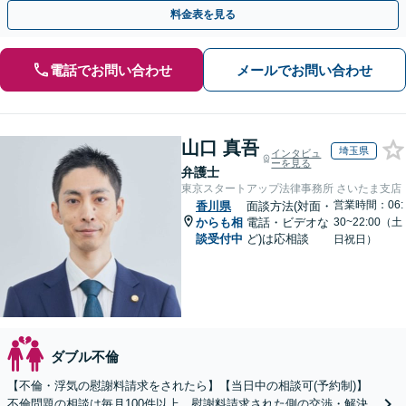
手金の返還保証もありますので安心してご相談ください。
料金表を見る
電話でお問い合わせ
メールでお問い合わせ
山口 真吾
埼玉県
インタビュ
ーを見る
弁護士
東京スタートアップ法律事務所 さいたま支店
営業時間：06:
香川県
面談方法(対面・
からも相
電話・ビデオな
30~22:00（土
談受付中
ど)は応相談
日祝日）
ダブル不倫
【不倫・浮気の慰謝料請求をされたら】【当日中の相談可(予約制)】
不倫問題の相談は毎月100件以上、慰謝料請求された側の交渉・解決