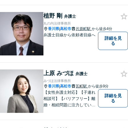
務・犯罪被害者支援に注力。
丁寧な対応とわかりやすい説
植野 剛
明を心がけています。早期解
弁護士
決のため、まずはお気軽にご
丸の内法律事務所
相談ください。
香川県
高松市
片原町駅
から徒歩4分
|
弁護士目線から依頼者目線へ
詳細を見
る
上原 みづほ
弁護士
みづほ法律事務所
香川県
高松市
瓦町駅
から徒歩9分
|
【女性弁護士対応】【子連れ
詳細を見
相談可】【バリアフリー】離
る
婚・相続問題に注力していま
す。女性弁護士をお探しの方
はお問い合わせください。