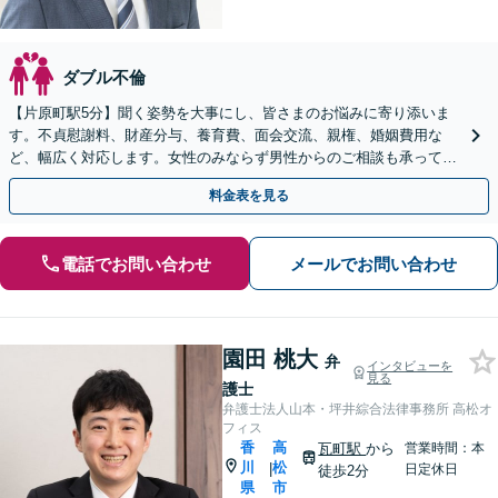
ダブル不倫
【片原町駅5分】聞く姿勢を大事にし、皆さまのお悩みに寄り添いま
す。不貞慰謝料、財産分与、養育費、面会交流、親権、婚姻費用な
ど、幅広く対応します。女性のみならず男性からのご相談も承ってお
ります【夜間・休日面談可】【完全個室】
料金表を見る
電話でお問い合わせ
メールでお問い合わせ
園田 桃大
弁
インタビューを
見る
護士
弁護士法人山本・坪井綜合法律事務所 高松オ
フィス
香
高
瓦町駅
から
営業時間：本
川
松
|
日定休日
徒歩2分
県
市