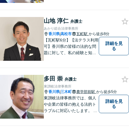
にお応えできるプロフェッシ
ョナルとして、地域の皆さま
の問題解決のサポートをさせ
ていただきます。ご相談は無
山地 淳仁
弁護士
料ですので、お気軽にご相談
あかり総合法律事務所
ください。
香川県
高松市
瓦町駅
から徒歩8分
|
【瓦町駅6分】【法テラス利用
詳細を見
可】香川県の皆様の法的な問
る
題に対して、私の経験と知識
を活かし、最善の解決策をご
提案いたします。どんなお悩
みでもお気軽にご相談くださ
多田 崇
い。少しでもお役に立てるよ
弁護士
う全力でサポートいたしま
東讃岐法律事務所
す。
香川県
三木町
農学部前駅
から徒歩5分
|
東讃岐法律事務所では、個人
詳細を見
や企業の皆様の抱える法的ト
る
ラブルに対応いたします。 高
松まで行くのは少し遠いとい
う方は、当事務所をご利用く