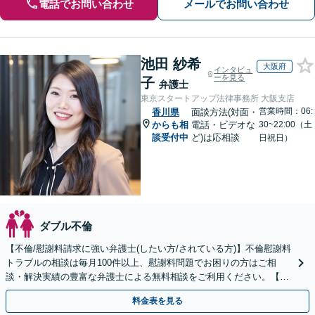
電話でお問い合わせ
メールでお問い合わせ
池田 紗希
大阪府
インタビュ
ーを見る
子
弁護士
東京スタートアップ法律事務所 大阪支店
営業時間：06:
香川県
面談方法(対面・
からも相
電話・ビデオな
30~22:00（土
談受付中
ど)は応相談
日祝日）
ダブル不倫
【不倫/慰謝料請求に強い弁護士(したい方/されている方)】不倫慰謝料
トラブルの相談は毎月100件以上、慰謝料問題でお困りの方はご相
談・解決実績の豊富な弁護士による無料相談をご利用ください。【不
倫相談は初回0円】【全国対応】
料金表を見る