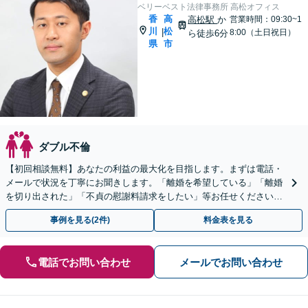
ベリーベスト法律事務所 高松オフィス
香
高
高松駅
か
営業時間：09:30~1
川
松
|
8:00（土日祝日）
ら徒歩6分
県
市
ダブル不倫
【初回相談無料】あなたの利益の最大化を目指します。まずは電話・
メールで状況を丁寧にお聞きします。「離婚を希望している」「離婚
を切り出された」「不貞の慰謝料請求をしたい」等お任せください。
【リーズナブルな料金設定】
事例を見る(2件)
料金表を見る
電話でお問い合わせ
メールでお問い合わせ