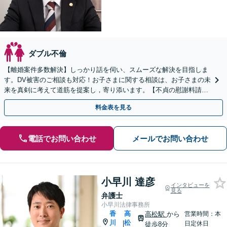
ダブル不倫
【離婚案件多数解決】しっかり話を伺い、スムーズな解決を目指しま
す。DV被害のご相談も対応！お子さまに関する相談は、お子さまの未
来を真剣に考えて道筋を提案し，寄り添います。【不貞の慰謝料請
求】相手の動きを予測しながら最善の解決を模索します。
料金表を見る
電話でお問い合わせ
メールでお問い合わせ
小早川 達彦
インタビューを
見る
弁護士
小早川法律事務所
香
高
高松駅
から
営業時間：本
川
松
|
日定休日
徒歩8分