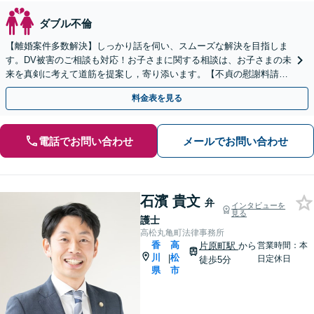
ダブル不倫
【離婚案件多数解決】しっかり話を伺い、スムーズな解決を目指しま
す。DV被害のご相談も対応！お子さまに関する相談は、お子さまの未
来を真剣に考えて道筋を提案し，寄り添います。【不貞の慰謝料請
求】相手の動きを予測しながら最善の解決を模索します。
料金表を見る
電話でお問い合わせ
メールでお問い合わせ
石濱 貴文
弁
インタビューを
見る
護士
高松丸亀町法律事務所
香
高
片原町駅
から
営業時間：本
川
松
|
日定休日
徒歩5分
県
市