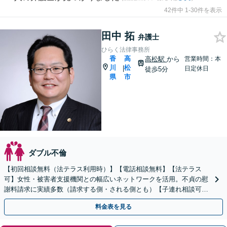
42件中 1-30件を表示
田中 拓
弁護士
ひらく法律事務所
香
高
高松駅
から
営業時間：本
川
松
|
日定休日
徒歩5分
県
市
ダブル不倫
【初回相談無料（法テラス利用時）】【電話相談無料】【法テラス
可】女性・被害者支援機関との幅広いネットワークを活用。不貞の慰
謝料請求に実績多数（請求する側・される側とも）【子連れ相談可】
【完全個室相談】【高松駅5分】
料金表を見る