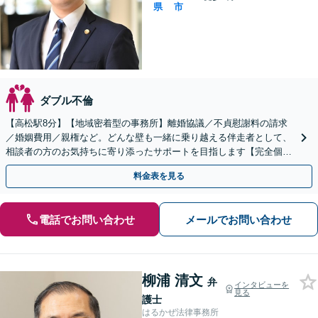
県
市
ダブル不倫
【高松駅8分】【地域密着型の事務所】離婚協議／不貞慰謝料の請求
／婚姻費用／親権など。どんな壁も一緒に乗り越える伴走者として、
相談者の方のお気持ちに寄り添ったサポートを目指します【完全個室
でのご相談】
料金表を見る
電話でお問い合わせ
メールでお問い合わせ
柳浦 清文
弁
インタビューを
見る
護士
はるかぜ法律事務所