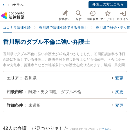
弁護士の方はこちら
ココナラへ
投稿する
探す
閲覧履歴
マイリスト
ログイン
ココナラ法律相談
香川県で法律相談できる弁護士
香川県で離婚・男女
香川県のダブル不倫に強い弁護士
香川県でダブル不倫に強い弁護士が42名見つかりました。初回面談無料や休日
面談に対応している弁護士、解決事例を持つ弁護士なども掲載中。さらに高松
市や丸亀市、善通寺市などの地域条件で弁護士を絞り込めます。離婚・男女問
題に関係する財産分与や養育費、親権等の細かな分野での絞り込み検索もでき
便利です。特にひらく法律事務所の田中 拓弁護士やいろは法律事務所の吉田 明
エリア
香川県
変更
央弁護士、東京スタートアップ法律事務所 高松支店の三浦 恵太弁護士のプロフ
ィール情報や弁護士費用、強みなどが注目されています。『香川県で土日や夜
相談内容
離婚・男女問題、ダブル不倫
変更
間に発生したダブル不倫のトラブルを今すぐに弁護士に相談したい』『ダブル
不倫のトラブル解決の実績豊富な近くの弁護士を検索したい』『初回相談無料
でダブル不倫を法律相談できる香川県内の弁護士に相談予約したい』などでお
詳細条件
未選択
変更
困りの相談者さんにおすすめです。
42
人の弁護士が見つかりました
(検索結果について詳しくは
こちら
)