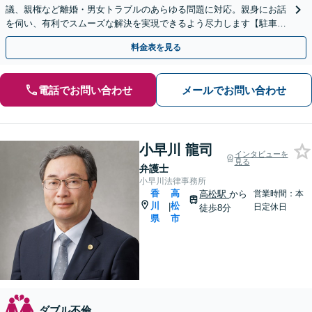
議、親権など離婚・男女トラブルのあらゆる問題に対応。親身にお話
を伺い、有利でスムーズな解決を実現できるよう尽力します【駐車場
あり】
料金表を見る
電話でお問い合わせ
メールでお問い合わせ
小早川 龍司
インタビューを
見る
弁護士
小早川法律事務所
香
高
高松駅
から
営業時間：本
川
松
|
日定休日
徒歩8分
県
市
ダブル不倫