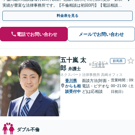
実績が豊富な法律事務所です。【不倫相談は初回0円】【電話相談で
ご契約まで対応可/来所不要】
料金表を見る
電話でお問い合わせ
メールでお問い合わせ
五十嵐 太
群馬県
インタビュ
ーを見る
郎
弁護士
ネクスパート法律事務所 高崎オフィス
営業時間：09:
香川県
面談方法(対面・
からも相
電話・ビデオな
00~21:00（土
談受付中
ど)は応相談
日祝日）
ダブル不倫