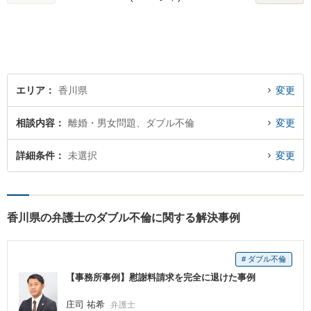
など幅広く対応。即日対応も
可能。まずはお気軽にご相談
ください。
エリア
香川県
変更
相談内容
離婚・男女問題、ダブル不倫
変更
詳細条件
未選択
変更
香川県の弁護士のダブル不倫に関する解決事例
# ダブル不倫
【事務所事例】慰謝料請求を完全に退けた事例
庄司 祐希
弁護士