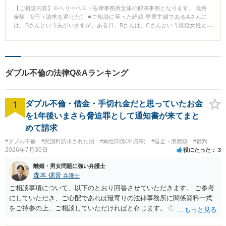
【ご相談内容】※ベリーベスト法律事務所全体の解決事例となります。 最終
金額：0円（請求を退けた） ■ご相談に至った経緯 専業主婦であるAさんに
は、Bさんという夫がいますが、ある日、Bさんは、Cさんという既婚女性と
不貞関係になってしまいました。Cさんの夫であるDさんは、Bさんに対して5
00万円の慰謝料請求をしてきました。AさんとBさんは、減額しようとして交
渉し、何とか100万円まで下げることができましたが、Dさんはそれ以上の減
額には応じてくれませんでした。困ったAさんは当事務所に相談にお越しにな
りました。 ■ご相談内容 Aさんのご希望は、慰謝料を下げることでした。ま
ダブル不倫の法律Q&Aランキング
た、今後、トラブルが二度と起こらないようにきちんとした合意を取り交わ
したいというご希望も有していらっしゃいました。 ■ベリーベストの対応と
その結果 当事務所は、Aさんからの依頼を受けた後、交渉を開始しました。
1
本件ではそもそも、AさんもCさんに対して慰謝料請求をすることができま
ダブル不倫・借金・手切れ金だと思っていたお金
す。そこで、その点をDさんに対して強く主張するとともに、裁判に移行して
を1年後いまさら脅迫罪として通知書が来てまと
もお互いに負担が大きくなるだけであること等を説得しました。その結果、D
めて請求
さんも納得して慰謝料請求を取り下げました。AさんもBさんも慰謝料を支払
う必要が全くなくなったのです。また、本件について二度とお互いに蒸し返
#ダブル不倫
#慰謝料請求された側
#異性関係(不貞等)
#借金・浪費癖
#裁判
さないという趣旨の合意書を取り交わすことができました。
2026年7月30日
役にたった
3
離婚・男女問題に強い弁護士
森本 偲音
弁護士
ご相談事項について、以下のとおり回答させていただきます。 ご参考
にしていただき、ご心配であれば最寄りの法律事務所に関係資料一式
をご持参の上、ご相談していただければと存じます。 ① このLINEの
流れを見る限り、100万円は貸付金ではなく、手切れ金・和解金と評価