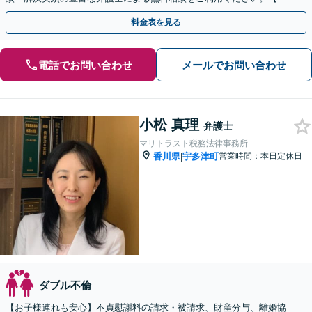
倫相談は初回0円】【香川県全域対応】
料金表を見る
電話でお問い合わせ
メールでお問い合わせ
小松 真理
弁護士
マリトラスト税務法律事務所
香川県
宇多津町
営業時間：本日定休日
|
ダブル不倫
【お子様連れも安心】不貞慰謝料の請求・被請求、財産分与、離婚協