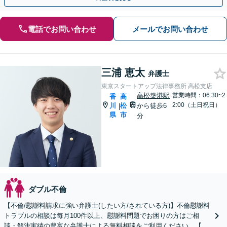
電話でお問い合わせ
メールでお問い合わせ
三浦 恵太
弁護士
東京スタートアップ法律事務所 高松支店
高松築港駅
営業時間：06:30~2
香
高
2:00（土日祝日）
川
松
から徒歩6
|
県
市
分
ダブル不倫
【不倫/慰謝料請求に強い弁護士(したい方/されている方)】不倫慰謝料
トラブルの相談は毎月100件以上、慰謝料問題でお困りの方はご相
談・解決実績の豊富な弁護士による無料相談をご利用ください。【不