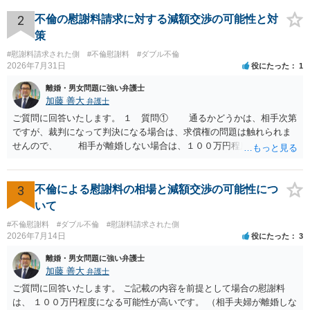
される可能性はあるのか ⇒LINEを含む１００万円の貸付に至るまでの
やり取り等の経緯、誓約書の内容等を踏まえて、関係を清算するため
2
不倫の慰謝料請求に対する減額交渉の可能性と対
の 金銭であったと評価される可能性はあると考えます。 ② 「今後一
策
切関与しないなら100万円振り込む」というLINEや誓約書は、裁判上
#慰謝料請求された側
#不倫慰謝料
#ダブル不倫
どの程度証拠価値があるのか ⇒前後のやり取りや誓約書の具体的内容
2026年7月31日
役にたった
1
を見ない限り、具体的な判断はできませんが、一定の証拠価値はある
と考えます。 ③ 借用書があっても、後から100万円を貸付扱いに変更
離婚・男女問題に強い弁護士
することは認められるのか。 ⇒おそらく１００万円は不当利得（受け
加藤 善大
弁護士
取る正当な権利がないのに利益を取得した）として返還請求されてい
ご質問に回答いたします。 １ 質問① 通るかどうかは、相手次第
るものかと推察しますので、 貸金返還ではないかと存じます。 ④ 私
ですが、裁判になって判決になる場合は、求償権の問題は触れられま
は現在、収入も不安定で貯金もなくリボ払い借金が既に約100万あり。
せんので、 相手が離婚しない場合は、１００万円程度となる可能
今年に再婚したが主人はお金に厳しい為、一括で220万円を支払う事は
性があると思われます。 交渉については、相手としても、裁判を
困難 仮に裁判で敗訴した場合でも、分割払いになる可能性はあります
するデメリットはありますから（経済的、時間的、精神的負担等）、
か。 ⇒判決となり敗訴してしまった場合は、強制執行により不動産等
反対にご自身が、裁判も辞さずという姿勢を示すことで、プラス
3
不倫による慰謝料の相場と減額交渉の可能性につ
の財産を差し押さえられ、そこから債権回収が図られることになりま
に働く可能性は有り得ます。 交渉で解決する多くの場合は、相手
いて
すが、 和解であれば柔軟な解決が可能ですので、その場合は分割払
が弁護士に依頼しているケースで、５０万円以下で合意できる場合は
いにより支払うことも十分可能です。 ⑤ このような事情であれば、私
#不倫慰謝料
#ダブル不倫
#慰謝料請求された側
稀であると思います。 通常は、６０万円から８０万円程度になる
2026年7月14日
役にたった
3
は120万円のみ和解交渉を続けるべきでしょうか。 ⇒ご相談者様の認
ことが多いというのが私の印象です。 ２ 質問② ご記載の内容が
識を前提にすれば、１００万円も含めて返済する必要はないと考えら
減額を進めるうえでの交渉材料かと思います。 なお、ご自身が離
離婚・男女問題に強い弁護士
れるため、 120万円のみについて交渉を続けることがベターかと存じ
婚しないことは、交渉材料にはならないかと思いますので、ご注意く
加藤 善大
弁護士
ます。
ださい。 また、相手夫婦の婚姻関係が既に破綻していたことや、
ご質問に回答いたします。 ご記載の内容を前提として場合の慰謝料
相手女性が結婚しているとは知らなかったと主張することもあります
は、 １００万円程度になる可能性が高いです。 （相手夫婦が離婚しな