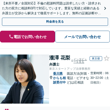
【来所不要／全国対応】不倫の慰謝料問題は請求したい方・請求され
た方の双方に相談料0円で対応しています。豊富な実績と経験のある
弁護士が交渉から解決まで徹底サポートします。無料の証拠診断や着
手金の返還保証もありますので安心してご相談ください。
料金表を見る
電話でお問い合わせ
メールでお問い合わせ
瀧澤 花梨
東京都
インタビュ
ーを見る
弁護士
東京スタートアップ法律事務所
営業時間：06:
香川県
面談方法(対面・
からも相
電話・ビデオな
30~22:00（土
談受付中
ど)は応相談
日祝日）