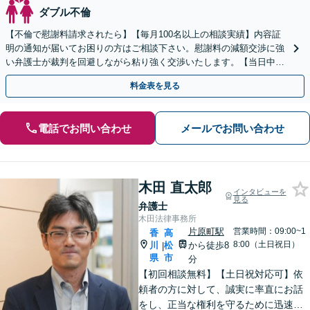
ダブル不倫
【不倫で慰謝料請求されたら】【毎月100名以上の相談実績】内容証
明の通知が届いてお困りの方はご相談下さい。慰謝料の減額交渉に強
い弁護士が裁判を回避しながら粘り強く交渉いたします。【当日中の
相談可(予約制)】【全国対応】
料金表を見る
電話でお問い合わせ
メールでお問い合わせ
木田 直太郎
インタビューを
見る
弁護士
木田法律事務所
片原町駅
営業時間：09:00~1
香
高
8:00（土日祝日）
川
松
から徒歩8
|
県
市
分
【初回相談無料】【土日祝対応可】依
頼者の方に対して、誠実に率直にお話
をし、正当な権利を守るために迅速に