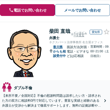
電話でお問い合わせ
メールでお問い合わせ
柴田 直哉
愛知県
インタビュ
ーを見る
弁護士
ネクスパート法律事務所 名古屋オフィス
営業時間：09:
香川県
面談方法(対面・
からも相
電話・ビデオな
00~21:00（土
談受付中
ど)は応相談
日祝日）
ダブル不倫
【来所不要／全国対応】不倫の慰謝料問題は請求したい方・請求され
た方の双方に相談料0円で対応しています。豊富な実績と経験のある
弁護士が交渉から解決まで徹底サポートします。無料の証拠診断や着