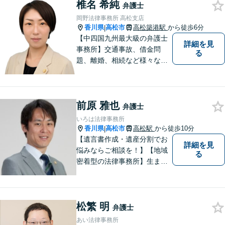
椎名 希純
弁護士
岡野法律事務所 高松支店
香川県
高松市
高松築港駅
から徒歩6分
|
【中四国九州最大級の弁護士
詳細を見
事務所】交通事故、借金問
る
題、離婚、相続など様々な問
題について、「何度でも無
料」の相談を行っています！
まずはお気軽にご相談くださ
前原 雅也
い！
弁護士
いろは法律事務所
香川県
高松市
高松駅
から徒歩10分
|
【遺言書作成・遺産分割でお
詳細を見
悩みならご相談を！】【地域
る
密着型の法律事務所】生まれ
育った香川県・高松市で、法
律問題にお悩みの方々の心強
い味方として、日々法律業務
松繁 明
に取り組んでいます。相談・
弁護士
依頼しやすい環境づくりを徹
あい法律事務所