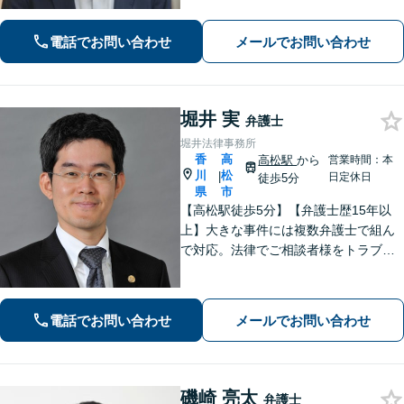
問題解決に向けて尽力いたします。ベ
テラン弁護士のノウハウと、若手弁護
電話でお問い合わせ
メールでお問い合わせ
士のフットワークで、依頼者の方の多
様なニーズに応えます。
堀井 実
弁護士
堀井法律事務所
香
高
高松駅
から
営業時間：本
川
松
|
日定休日
徒歩5分
県
市
【高松駅徒歩5分】【弁護士歴15年以
上】大きな事件には複数弁護士で組ん
で対応。法律でご相談者様をトラブル
から守ります。【夜間／休日にも対
応】【駐車場あり】法律の専門家・職
人として、誠心誠意ご対応します。お
電話でお問い合わせ
メールでお問い合わせ
気軽にご連絡ください。
磯崎 亮太
弁護士