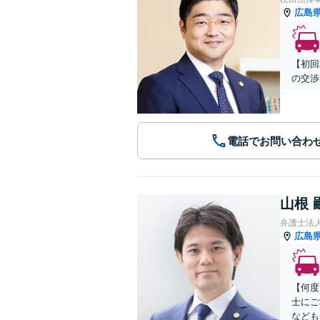
広島
【初回
の交渉
電話でお問い合わ
山根 
弁護士法
広島
【何度
士にご
なども