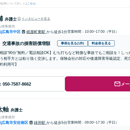
検索結果について詳しくは
こちら
)
輔
弁護士
インタビューを見る
法律事務所
県
広島市中区
紙屋町東駅
から徒歩1分
営業時間：10:00~17:00（平日）
|
交通事故の損害賠償増額
事例を見る(1件)
料金表を見る
相談“90分”無料／電話相談OK】むち打ちなど軽微な事故でもご相談を！し
う相手方とは粘り強く交渉します。保険会社の対応や後遺障害等級認定、死
約利用可】
メー
太軸
弁護士
法律事務所
県
広島市安佐南区
緑井駅
から徒歩5分
営業時間：09:00~17:30（平日）
|