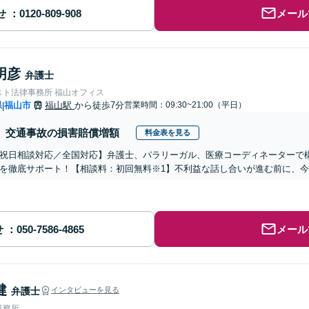
せ
メール
明彦
弁護士
スト法律事務所 福山オフィス
県
福山市
福山駅
から徒歩7分
営業時間：09:30~21:00（平日）
|
交通事故の損害賠償増額
料金表を見る
祝日相談対応／全国対応】弁護士、パラリーガル、医療コーディネーターで
を徹底サポート！【相談料：初回無料※1】不利益な話し合いが進む前に、
せ
メール
健
弁護士
インタビューを見る
事務所