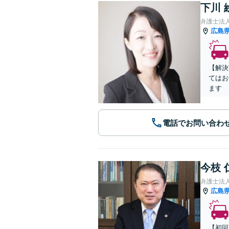
下川 
弁護士法
広島
【解決
てはお
ます
電話でお問い合わ
今枝 
弁護士法
広島
【初回