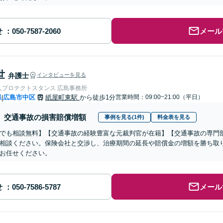
せ
メール
世
弁護士
インタビューを見る
人プロテクトスタンス 広島事務所
県
広島市中区
紙屋町東駅
から徒歩1分
営業時間：09:00~21:00（平日）
|
交通事故の損害賠償増額
事例を見る(1件)
料金表を見る
でも相談無料】【交通事故の経験豊富な元裁判官が在籍】【交通事故の専門
相談ください。保険会社と交渉し、治療期間の延長や賠償金の増額を勝ち取
お任せください。
せ
メール