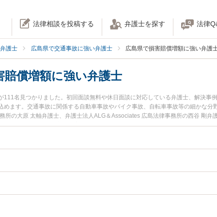
法律相談を投稿する
弁護士を探す
法律Q
弁護士
広島県で交通事故に強い弁護士
広島県で損害賠償増額に強い弁護
害賠償増額に強い弁護士
が111名見つかりました。初回面談無料や休日面談に対応している弁護士、解決事
込めます。交通事故に関係する自動車事故やバイク事故、自転車事故等の細かな分
所の大原 太軸弁護士、弁護士法人ALG＆Associates 広島法律事務所の西谷 
発生した交通事故の損害賠償増額のトラブルを今すぐに弁護士に相談したい』『交
で交通事故の損害賠償増額を法律相談できる広島県内の弁護士に相談予約したい』