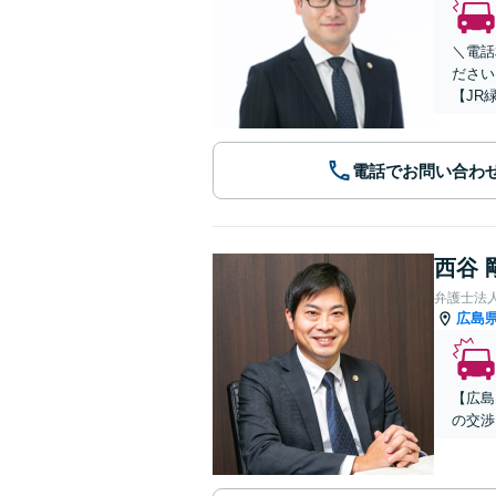
＼電話
ださい
【JR
電話でお問い合わ
西谷 
弁護士法人A
広島
【広島
の交渉