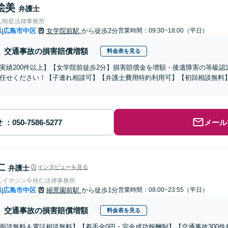
絵美
弁護士
人晴星法律事務所
県
広島市中区
女学院前駅
から徒歩2分
営業時間：09:30~18:00（平日）
|
交通事故の損害賠償増額
料金表を見る
実績200件以上】【女学院前徒歩2分】損害賠償金を増額・後遺障害の等級
任せください！【子連れ相談可】【弁護士費用特約利用可】【初回相談無料
せ
メール
仁
弁護士
インタビューを見る
人イマジン今枝仁法律事務所
県
広島市中区
縮景園前駅
から徒歩1分
営業時間：08:00~23:55（平日）
|
交通事故の損害賠償増額
料金表を見る
面談無料＆電話相談無料】【着手金0円・完全成功報酬制】【交通事故300