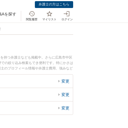
弁護士の方はこちら
&Aを探す
閲覧履歴
マイリスト
ログイン
士
例を持つ弁護士なども掲載中。さらに広島市中区
野での絞り込み検索もでき便利です。特にかさは
剛弁護士のプロフィール情報や弁護士費用、強みなど
通事故の損害賠償増額のトラブル解決の実績豊富
などでお困りの相談者さんにおすすめです。
変更
変更
変更