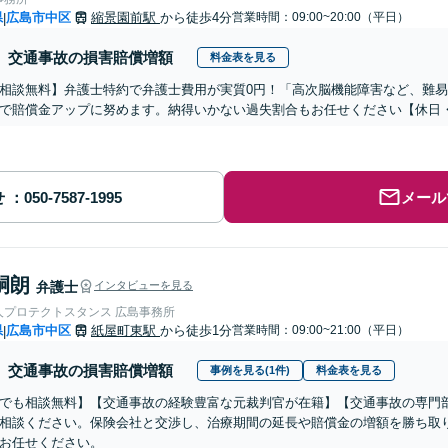
県
広島市中区
縮景園前駅
から徒歩4分
営業時間：09:00~20:00（平日）
|
交通事故の損害賠償増額
料金表を見る
相談無料】弁護士特約で弁護士費用が実質0円！「高次脳機能障害など、難
で賠償金アップに努めます。納得いかない過失割合もお任せください【休日
せ
メール
嗣朗
弁護士
インタビューを見る
人プロテクトスタンス 広島事務所
県
広島市中区
紙屋町東駅
から徒歩1分
営業時間：09:00~21:00（平日）
|
交通事故の損害賠償増額
事例を見る(1件)
料金表を見る
でも相談無料】【交通事故の経験豊富な元裁判官が在籍】【交通事故の専門
相談ください。保険会社と交渉し、治療期間の延長や賠償金の増額を勝ち取
お任せください。