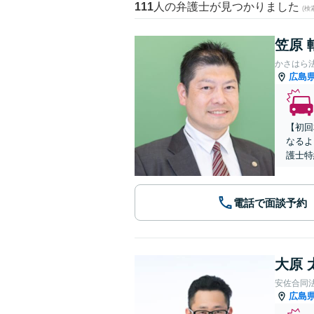
111
人の弁護士が見つかりました
(
笠原 
かさはら
広島
【初回
なるよ
護士特
電話で面談予約
大原 
安佐合同
広島