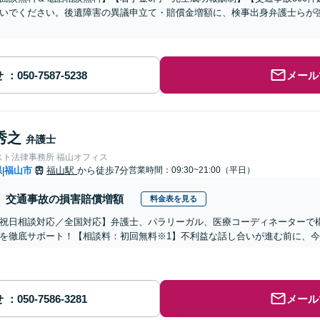
いでください。後遺障害の異議申立て・賠償金増額に、検事出身弁護士らが
せ
メール
秀之
弁護士
スト法律事務所 福山オフィス
県
福山市
福山駅
から徒歩7分
営業時間：09:30~21:00（平日）
|
交通事故の損害賠償増額
料金表を見る
祝日相談対応／全国対応】弁護士、パラリーガル、医療コーディネーターで
を徹底サポート！【相談料：初回無料※1】不利益な話し合いが進む前に、
せ
メール