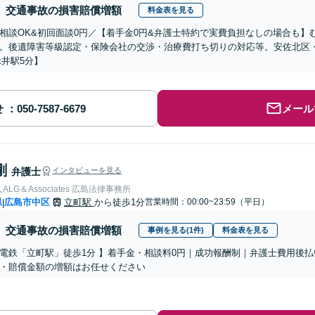
交通事故の損害賠償増額
料金表を見る
相談OK&初回面談0円／【着手金0円&弁護士特約で実費負担なしの場合も
。後遺障害等級認定・保険会社の交渉・治療費打ち切りの対応等。安佐北区
緑井駅5分】
せ
メール
剛
弁護士
インタビューを見る
LG＆Associates 広島法律事務所
県
広島市中区
立町駅
から徒歩1分
営業時間：00:00~23:59（平日）
|
交通事故の損害賠償増額
事例を見る(1件)
料金表を見る
電鉄「立町駅」徒歩1分 】着手金・相談料0円｜成功報酬制｜弁護士費用後払
・賠償金額の増額はお任せください