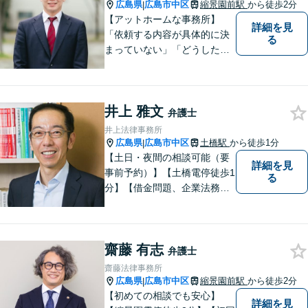
広島県
広島市中区
縮景園前駅
から徒歩2分
|
【アットホームな事務所】
詳細を見
「依頼する内容が具体的に決
る
まっていない」「どうしたら
いいか分からない」という方
もまずはご相談ください。主
に離婚、交通事故、刑事事
井上 雅文
件、借金問題、消費者被害を
弁護士
取り扱っております。
井上法律事務所
広島県
広島市中区
土橋駅
から徒歩1分
|
【土日・夜間の相談可能（要
詳細を見
事前予約）】【土橋電停徒歩1
る
分】【借金問題、企業法務、
交通事故に注力】借金問題
（債務整理）、小規模事業者
の方の法律問題、交通事故案
齋藤 有志
件を多く取り扱っておりま
弁護士
す。お気軽に問い合わせくだ
齋藤法律事務所
さい。
広島県
広島市中区
縮景園前駅
から徒歩2分
|
【初めての相談でも安心】
詳細を見