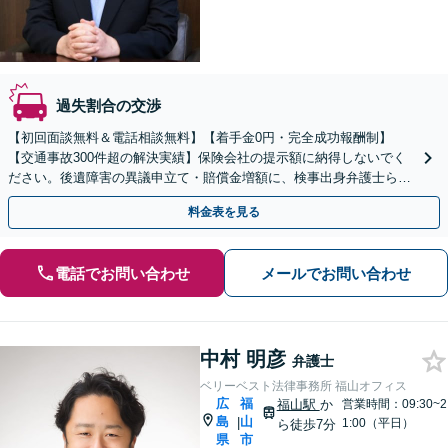
過失割合の交渉
【初回面談無料＆電話相談無料】【着手金0円・完全成功報酬制】
【交通事故300件超の解決実績】保険会社の提示額に納得しないでく
ださい。後遺障害の異議申立て・賠償金増額に、検事出身弁護士らが
強気の交渉で挑みます【休日・夜間相談可】
料金表を見る
電話でお問い合わせ
メールでお問い合わせ
中村 明彦
弁護士
ベリーベスト法律事務所 福山オフィス
広
福
福山駅
か
営業時間：09:30~2
島
山
|
1:00（平日）
ら徒歩7分
県
市