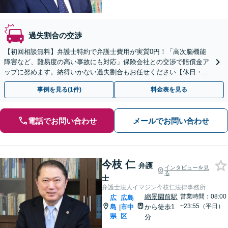
過失割合の交渉
【初回相談無料】弁護士特約で弁護士費用が実質0円！「高次脳機能
障害など、難易度の高い事故にも対応」保険会社との交渉で賠償金ア
ップに努めます。納得いかない過失割合もお任せください【休日・夜
間面談】【縮景園前駅4分】
事例を見る(1件)
料金表を見る
電話でお問い合わせ
メールでお問い合わせ
今枝 仁
弁護
インタビューを見
る
士
弁護士法人イマジン今枝仁法律事務所
縮景園前駅
営業時間：08:00
広
広島
~23:55（平日）
島
市中
から徒歩1
|
県
区
分