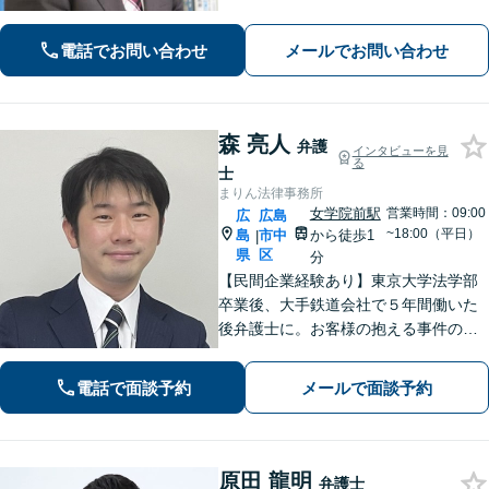
近な問題について、法律面にとどまら
ない真の問題解決を目指して誠実かつ
電話でお問い合わせ
メールでお問い合わせ
迅速な対応を致します。是非、お気軽
にご相談ください。
森 亮人
弁護
インタビューを見
る
士
まりん法律事務所
女学院前駅
営業時間：09:00
広
広島
~18:00（平日）
島
市中
から徒歩1
|
県
区
分
【民間企業経験あり】東京大学法学部
卒業後、大手鉄道会社で５年間働いた
後弁護士に。お客様の抱える事件の本
質を短時間で理解し、私から話を引き
出すのが得意です。逆に私からは、法
電話で面談予約
メールで面談予約
律用語を多用しない分かり易い説明を
心がけています。女学院前電停から徒
歩１分。
原田 龍明
弁護士