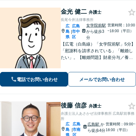
金光 健二
弁護士
長尾今井法律事務所
女学院前駅
営業時間：10:00
広
広島
~18:00（平日）
島
市中
から徒歩3
|
県
区
分
【広電（白島線）「女学院前駅」5分】
「慰謝料を請求されている」「離婚し
たい」。【離婚問題】財産分与／養育
費／婚姻費用／不貞慰謝料など。遺産
分割協議、遺言書作成、遺留分侵害額
請求など【相続・遺言】料金は明確に
電話でお問い合わせ
メールでお問い合わせ
細かく設定【初回相談無料】
後藤 信彦
弁護士
弁護士法人あさかぜ法律事務所 広島駅前事務
所
広
広島
広島駅
か
営業時間：09:00~
島
市南
|
18:00（平日）
ら徒歩4分
県
区