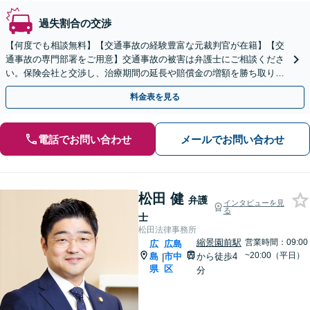
過失割合の交渉
【何度でも相談無料】【交通事故の経験豊富な元裁判官が在籍】【交
通事故の専門部署をご用意】交通事故の被害は弁護士にご相談くださ
い。保険会社と交渉し、治療期間の延長や賠償金の増額を勝ち取りま
す。後遺障害の等級認定の手続きなどもお任せください。
料金表を見る
電話でお問い合わせ
メールでお問い合わせ
松田 健
弁護
インタビューを見
る
士
松田法律事務所
縮景園前駅
営業時間：09:00
広
広島
~20:00（平日）
島
市中
から徒歩4
|
県
区
分