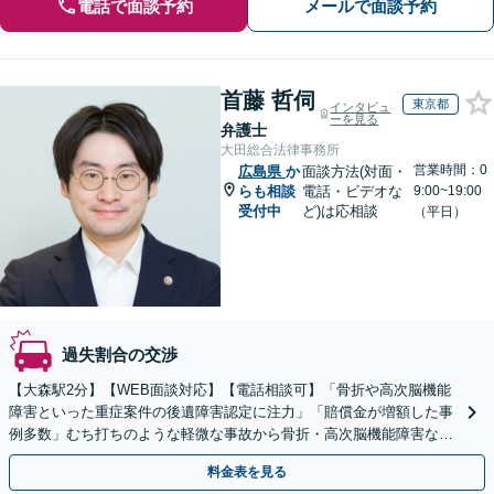
電話で面談予約
メールで面談予約
首藤 哲伺
東京都
インタビュ
ーを見る
弁護士
大田総合法律事務所
営業時間：0
広島県
か
面談方法(対面・
らも相談
電話・ビデオな
9:00~19:00
受付中
ど)は応相談
（平日）
過失割合の交渉
【大森駅2分】【WEB面談対応】【電話相談可】「骨折や高次脳機能
障害といった重症案件の後遺障害認定に注力」「賠償金が増額した事
例多数」むち打ちのような軽微な事故から骨折・高次脳機能障害など
の重症事故まで、事故の規模に関わらず対応いたします
料金表を見る