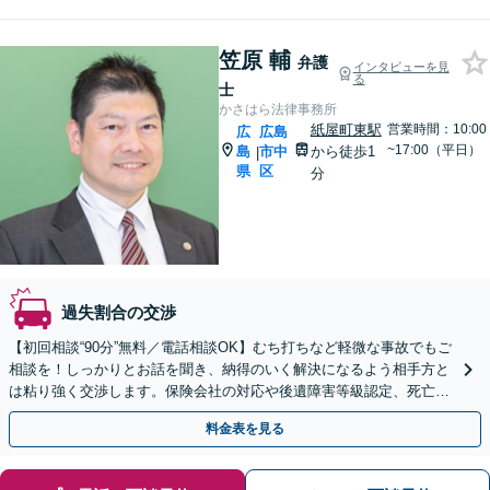
笠原 輔
弁護
インタビューを見
る
士
かさはら法律事務所
紙屋町東駅
営業時間：10:00
広
広島
~17:00（平日）
島
市中
から徒歩1
|
県
区
分
過失割合の交渉
【初回相談“90分”無料／電話相談OK】むち打ちなど軽微な事故でもご
相談を！しっかりとお話を聞き、納得のいく解決になるよう相手方と
は粘り強く交渉します。保険会社の対応や後遺障害等級認定、死亡事
故、休業損害、示談交渉など【弁護士特約利用可】
料金表を見る