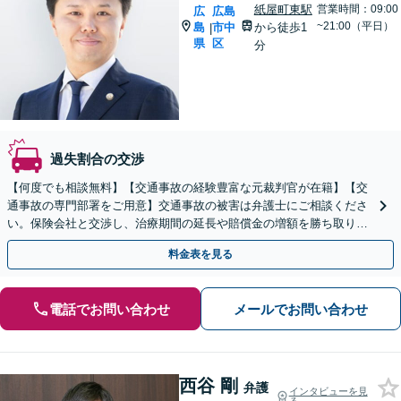
紙屋町東駅
営業時間：09:00
広
広島
~21:00（平日）
島
市中
から徒歩1
|
県
区
分
過失割合の交渉
【何度でも相談無料】【交通事故の経験豊富な元裁判官が在籍】【交
通事故の専門部署をご用意】交通事故の被害は弁護士にご相談くださ
い。保険会社と交渉し、治療期間の延長や賠償金の増額を勝ち取りま
す。後遺障害の等級認定の手続きなどもお任せください。
料金表を見る
電話でお問い合わせ
メールでお問い合わせ
西谷 剛
弁護
インタビューを見