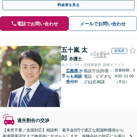
多数。医学的知識にも精通【休日・夜間面談可能】
料金表を見る
電話でお問い合わせ
メールでお問い合わせ
五十嵐 太
群馬県
インタビュ
ーを見る
郎
弁護士
ネクスパート法律事務所 高崎オフィス
営業時間：0
広島県
か
面談方法(対面・
らも相談
電話・ビデオな
9:00~21:00
受付中
ど)は応相談
（平日）
過失割合の交渉
【来所不要／全国対応】相談料・着手金0円で適正な慰謝料獲得から
後遺障害認定まで徹底的にサポートします。保険会社の対応にお困り