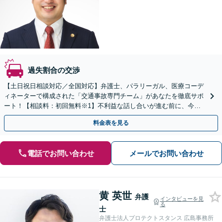
過失割合の交渉
【土日祝日相談対応／全国対応】弁護士、パラリーガル、医療コーデ
ィネーターで構成された「交通事故専門チーム」があなたを徹底サポ
ート！【相談料：初回無料※1】不利益な話し合いが進む前に、今す
ぐ相談！
料金表を見る
電話でお問い合わせ
メールでお問い合わせ
黄 英世
弁護
インタビューを見
る
士
弁護士法人プロテクトスタンス 広島事務所