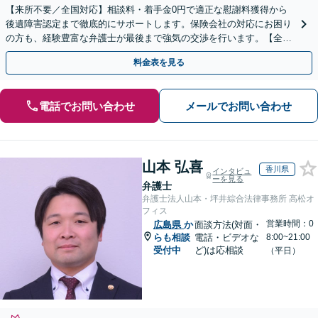
【来所不要／全国対応】相談料・着手金0円で適正な慰謝料獲得から
後遺障害認定まで徹底的にサポートします。保険会社の対応にお困り
の方も、経験豊富な弁護士が最後まで強気の交渉を行います。【全国
13拠点】お気軽にご相談ください。
料金表を見る
電話でお問い合わせ
メールでお問い合わせ
山本 弘喜
香川県
インタビュ
ーを見る
弁護士
弁護士法人山本・坪井綜合法律事務所 高松オ
フィス
営業時間：0
広島県
か
面談方法(対面・
らも相談
電話・ビデオな
8:00~21:00
受付中
ど)は応相談
（平日）