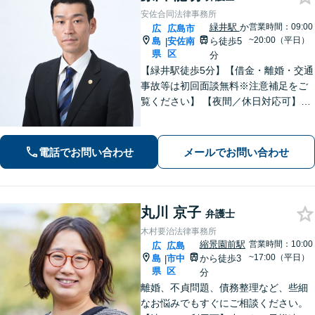
安佐合同法律事務所
緑井駅
か
営業時間：09:00
広
広島市
~20:00（平日）
島
安佐南
ら徒歩5
|
県
区
分
【緑井駅徒歩5分】【借金・離婚・交通
事故等は初回面談無料※注意補足をご
覧ください】 【夜間／休日対応可】丁
寧なヒアリング／アドバイスでご相談
者様の利益を全力で守ります。あなた
を第一に考えたパートナー弁護士に。
電話でお問い合わせ
メールでお問い合わせ
早めのご相談が有利な解決の鍵です。
丸川 京子
弁護士
木村要治法律事務所
縮景園前駅
営業時間：10:00
広
広島
~17:00（平日）
島
市中
から徒歩3
|
県
区
分
離婚、不貞問題、債務整理など、些細
なお悩みでもすぐにご相談ください。