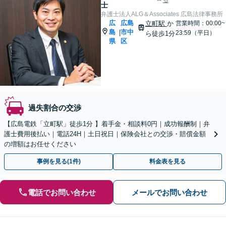
る
士
弁護士法人ALG＆Associates 広島法律事務所
広
広島
立町駅
か
営業時間：00:00~
島
市中
|
23:59（平日）
ら徒歩1分
県
区
過失割合の交渉
【広島電鉄「立町駅」徒歩1分 】着手金・相談料0円｜成功報酬制｜弁
護士費用後払い｜電話24H｜土日祝日｜保険会社との交渉・賠償金額
の増額はお任せください
事例を見る(1件)
料金表を見る
電話でお問い合わせ
メールでお問い合わせ