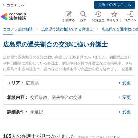
弁護士の方はこちら
ココナラへ
投稿する
探す
閲覧履歴
マイリスト
ログイン
ココナラ法律相談
広島県で法律相談できる弁護士
広島県で交通事故に
広島県の過失割合の交渉に強い弁護士
広島県で過失割合の交渉に強い弁護士が105名見つかりました。初回面談無料
や休日面談に対応している弁護士、解決事例を持つ弁護士なども掲載中。さら
に広島市中区や福山市、呉市などの地域条件で弁護士を絞り込めます。交通事
故に関係する自動車事故やバイク事故、自転車事故等の細かな分野での絞り込
み検索もでき便利です。特に平和大通り法律事務所の山本 淳哲弁護士やベリー
エリア
広島県
変更
ベスト法律事務所 福山オフィスの古謝 秀之弁護士、長尾今井法律事務所の門脇
慧弁護士のプロフィール情報や弁護士費用、強みなどが注目されています。
相談内容
交通事故、過失割合の交渉
変更
『広島県で土日や夜間に発生した過失割合の交渉のトラブルを今すぐに弁護士
に相談したい』『過失割合の交渉のトラブル解決の実績豊富な近くの弁護士を
検索したい』『初回相談無料で過失割合の交渉を法律相談できる広島県内の弁
詳細条件
未選択
変更
護士に相談予約したい』などでお困りの相談者さんにおすすめです。
105
人の弁護士が見つかりました
(検索結果について詳しくは
こちら
)