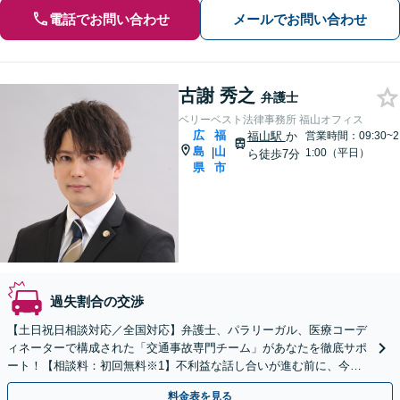
電話でお問い合わせ
メールでお問い合わせ
古謝 秀之
弁護士
ベリーベスト法律事務所 福山オフィス
広
福
福山駅
か
営業時間：09:30~2
島
山
|
1:00（平日）
ら徒歩7分
県
市
過失割合の交渉
【土日祝日相談対応／全国対応】弁護士、パラリーガル、医療コーデ
ィネーターで構成された「交通事故専門チーム」があなたを徹底サポ
ート！【相談料：初回無料※1】不利益な話し合いが進む前に、今す
ぐ相談！
料金表を見る