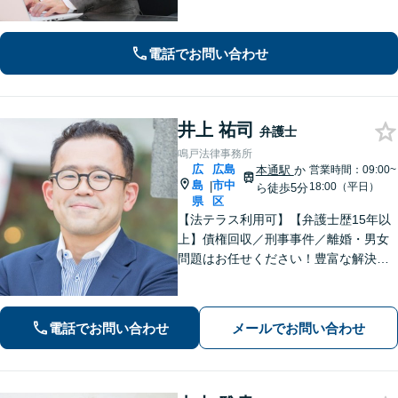
士、土地家屋調査士など各士業との緊
密な連携体制「企業法務、民事家事、
遺言・相続、債務整理など、幅広い分
電話でお問い合わせ
野に対応」
井上 祐司
弁護士
鳴戸法律事務所
広
広島
本通駅
か
営業時間：09:00~
島
市中
|
18:00（平日）
ら徒歩5分
県
区
【法テラス利用可】【弁護士歴15年以
上】債権回収／刑事事件／離婚・男女
問題はお任せください！豊富な解決実
績と弁護士経験を活かした、的確でス
ムーズな対応が持ち味です【子連れ相
談】【完全個室相談】【休日・夜間対
電話でお問い合わせ
メールでお問い合わせ
応可】【本通駅5分】