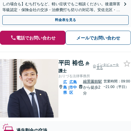
しの場合も】むち打ちなど、軽い症状でもご相談ください。後遺障害
等級認定・保険会社の交渉・治療費打ち切りの対応等。安佐北区・安
佐南区の皆様を親身にサポート！【JR緑井駅5分】
料金表を見る
電話でお問い合わせ
メールでお問い合わせ
平田 裕也
弁
インタビューを
見る
護士
おりづる法律事務所
縮景園前駅
営業時間：09:00
広
広島
~21:00（平日）
島
市中
から徒歩2
|
県
区
分
過失割合の交渉