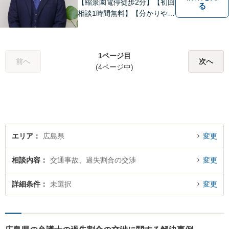
【縮景園電停徒歩2分】【初回
る
相談1時間無料】【分かりやす
い説明】経験豊富な弁護士が
しっかりとお話をうかがいま
す。あなたの問題を一緒に考
1ページ目
え、納得の解決を目指しま
前へ
次へ
(4ページ中)
す。
エリア
広島県
変更
相談内容
交通事故、過失割合の交渉
変更
詳細条件
未選択
変更