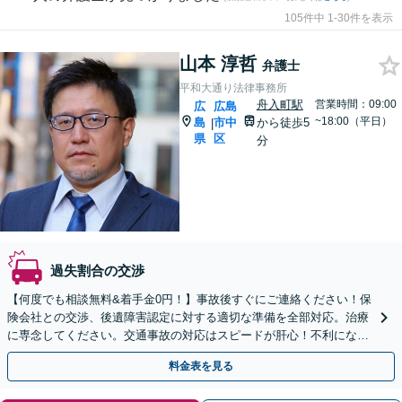
105件中 1-30件を表示
山本 淳哲
弁護士
平和大通り法律事務所
舟入町駅
営業時間：09:00
広
広島
~18:00（平日）
島
市中
から徒歩5
|
県
区
分
過失割合の交渉
【何度でも相談無料&着手金0円！】事故後すぐにご連絡ください！保
険会社との交渉、後遺障害認定に対する適切な準備を全部対応。治療
に専念してください。交通事故の対応はスピードが肝心！不利になら
ないよう全力でサポートします。【舟入町駅5分】
料金表を見る