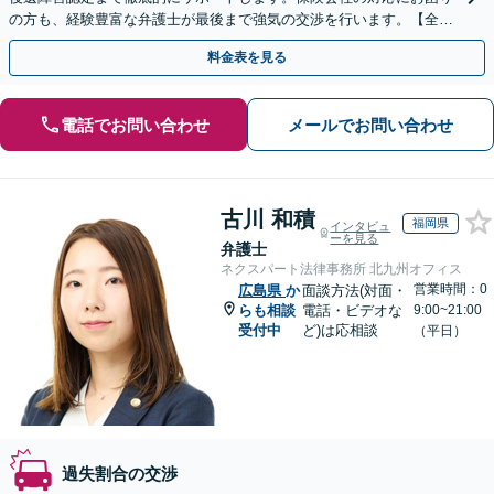
の方も、経験豊富な弁護士が最後まで強気の交渉を行います。【全国
13拠点】お気軽にご相談ください。
料金表を見る
電話でお問い合わせ
メールでお問い合わせ
古川 和積
福岡県
インタビュ
ーを見る
弁護士
ネクスパート法律事務所 北九州オフィス
営業時間：0
広島県
か
面談方法(対面・
らも相談
電話・ビデオな
9:00~21:00
受付中
ど)は応相談
（平日）
過失割合の交渉