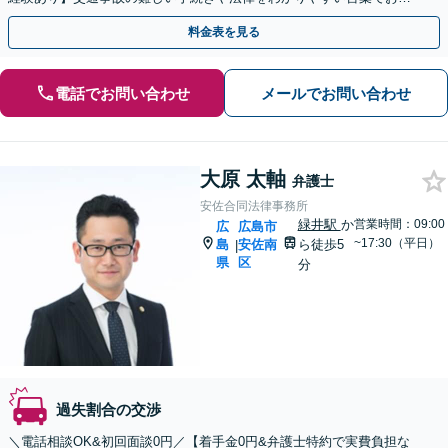
えします。【初回相談無料】【Zoom相談可能】
料金表を見る
電話でお問い合わせ
メールでお問い合わせ
大原 太軸
弁護士
安佐合同法律事務所
緑井駅
か
営業時間：09:00
広
広島市
~17:30（平日）
島
安佐南
ら徒歩5
|
県
区
分
過失割合の交渉
＼電話相談OK&初回面談0円／【着手金0円&弁護士特約で実費負担な