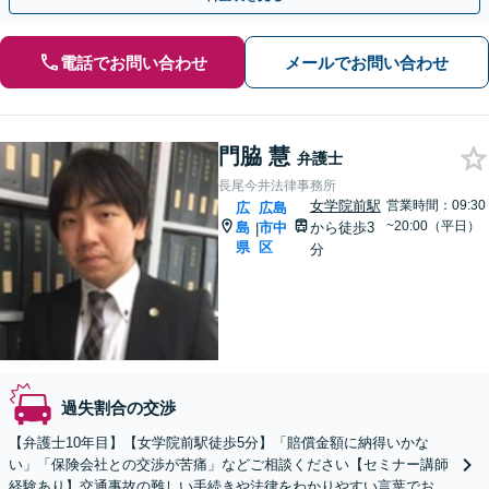
電話でお問い合わせ
メールでお問い合わせ
門脇 慧
弁護士
長尾今井法律事務所
女学院前駅
営業時間：09:30
広
広島
~20:00（平日）
島
市中
から徒歩3
|
県
区
分
過失割合の交渉
【弁護士10年目】【女学院前駅徒歩5分】「賠償金額に納得いかな
い」「保険会社との交渉が苦痛」などご相談ください【セミナー講師
経験あり】交通事故の難しい手続きや法律をわかりやすい言葉でお伝