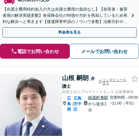
【弁護士費用特約加入の方は弁護士費用の負担なし】【加害者・被害
者側の解決実績多数】各保険会社の特徴や方針を熟知しているため有
利な解決へと導きます【後遺障害申請のノウハウ多数】治療方針や通
院頻度もアドバイス。事故直後、お早めにご相談下さい。
料金表を見る
電話でお問い合わせ
メールでお問い合わせ
山根 嗣朗
弁
インタビューを
見る
護士
弁護士法人プロテクトスタンス 広島事務所
紙屋町東駅
営業時間：09:00
広
広島
~21:00（平日）
島
市中
から徒歩1
|
県
区
分