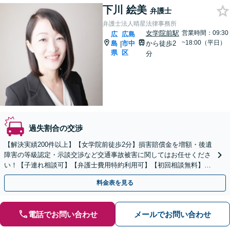
下川 絵美
弁護士
弁護士法人晴星法律事務所
女学院前駅
営業時間：09:30
広
広島
~18:00（平日）
島
市中
から徒歩2
|
県
区
分
過失割合の交渉
【解決実績200件以上】【女学院前徒歩2分】損害賠償金を増額・後遺
障害の等級認定・示談交渉など交通事故被害に関してはお任せくださ
い！【子連れ相談可】【弁護士費用特約利用可】【初回相談無料】セ
カンドオピニオンのご相談も承ります
料金表を見る
電話でお問い合わせ
メールでお問い合わせ