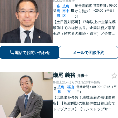
髙木法律事務所
縮景園前駅
営業時間：09:00
広
広島
~20:00（平日）
島
市中
から徒歩2
|
県
区
分
【土日祝対応可】17年以上の企業法務
最前線での経験あり。企業法務／事業
承継（経営者の相続・遺言）／企業の
労務問題や債権回収など、企業・経営
者さまのお悩みはご相談ください。経
験を活かした的確な対応で、企業の発
電話でお問い合わせ
メールで面談予約
展と経営をサポート。顧問契約もお任
せください
瀬尾 義裕
弁護士
弁護士法人ばらのまち法律事務所
広島
福山
営業時間：09:00~17:45（平
|
県
市
日）
【広島出身多数！地域密着の法律事務
所】【相続問題の取扱件数は福山市で
トップクラス】【ワンストップサービ
ス】税理士、司法書士、社会保険労務