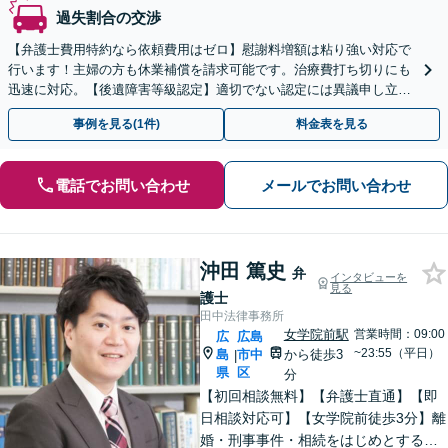
過失割合の交渉
【弁護士費用特約なら依頼費用はゼロ】慰謝料増額は粘り強い対応で
行います！主婦の方も休業補償を請求可能です。治療費打ち切りにも
迅速に対応。【後遺障害等級認定】適切でない認定には異議申し立て
を！
事例を見る(1件)
料金表を見る
電話でお問い合わせ
メールでお問い合わせ
沖田 篤史
弁
インタビューを
見る
護士
田中法律事務所
女学院前駅
営業時間：09:00
広
広島
~23:55（平日）
島
市中
から徒歩3
|
県
区
分
【初回相談無料】【弁護士直通】【即
日相談対応可】【女学院前徒歩3分】離
婚・刑事事件・相続をはじめとする身