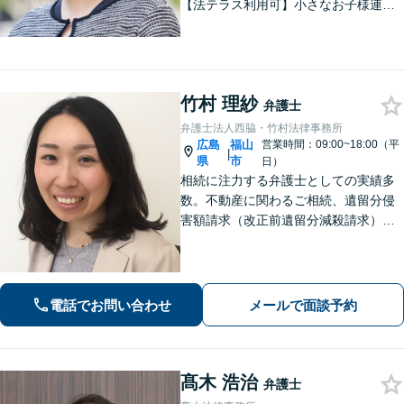
【法テラス利用可】小さなお子様連れ
でも安心してご利用いただけるよう、
完全個室で対応。【初回相談無料】女
性ならでは気配りと法の知識と経験を
もって速やかにサポート。
竹村 理紗
弁護士
弁護士法人西脇・竹村法律事務所
広島
福山
営業時間：09:00~18:00（平
|
県
市
日）
相続に注力する弁護士としての実績多
数。不動産に関わるご相続、遺留分侵
害額請求（改正前遺留分減殺請求）に
も注力。税理士・司法書士・土地家屋
調査士とも連携。複雑な相続問題・法
人破産／再生について経験豊富です。
【駐車場無料】
電話でお問い合わせ
メールで面談予約
髙木 浩治
弁護士