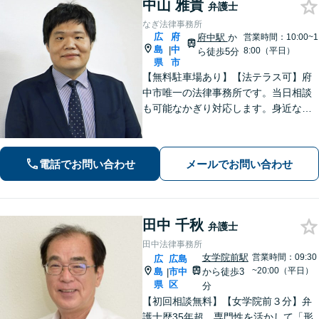
中山 雅貴
弁護士
なぎ法律事務所
広
府
府中駅
か
営業時間：10:00~1
島
中
|
8:00（平日）
ら徒歩5分
県
市
【無料駐車場あり】【法テラス可】府
中市唯一の法律事務所です。当日相談
も可能なかぎり対応します。身近な相
談相手として親身にご相談に乗りま
す。相続・離婚・借金など、お困りご
とがありましたら、まずはお気軽にご
電話でお問い合わせ
メールでお問い合わせ
相談ください。【出張相談に対応】
【秘密厳守】
田中 千秋
弁護士
田中法律事務所
女学院前駅
営業時間：09:30
広
広島
~20:00（平日）
島
市中
から徒歩3
|
県
区
分
【初回相談無料】【女学院前３分】弁
護士歴35年超。専門性を活かして「形