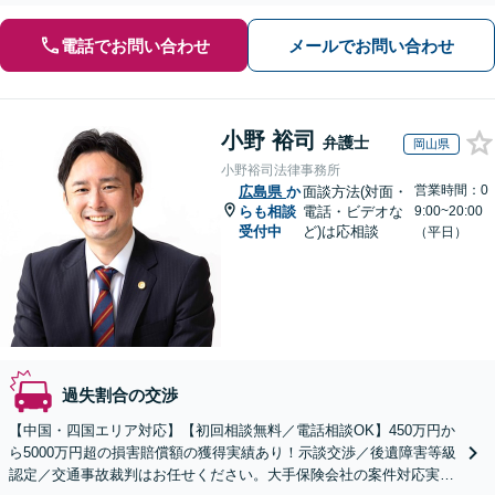
電話でお問い合わせ
メールでお問い合わせ
小野 裕司
弁護士
岡山県
小野裕司法律事務所
営業時間：0
広島県
か
面談方法(対面・
らも相談
電話・ビデオな
9:00~20:00
受付中
ど)は応相談
（平日）
過失割合の交渉
【中国・四国エリア対応】【初回相談無料／電話相談OK】450万円か
ら5000万円超の損害賠償額の獲得実績あり！示談交渉／後遺障害等級
認定／交通事故裁判はお任せください。大手保険会社の案件対応実績