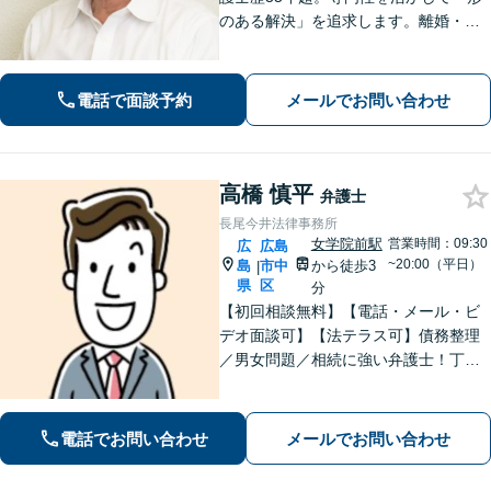
のある解決」を追求します。離婚・債
務整理・不動産・相続・企業法務な
ど、個人・法人ともに実績豊富です。
話しやすい弁護士に是非ご相談くださ
電話で面談予約
メールでお問い合わせ
い。（合同庁舎内郵便局近く）
高橋 慎平
弁護士
長尾今井法律事務所
女学院前駅
営業時間：09:30
広
広島
~20:00（平日）
島
市中
から徒歩3
|
県
区
分
【初回相談無料】【電話・メール・ビ
デオ面談可】【法テラス可】債務整理
／男女問題／相続に強い弁護士！丁寧
なヒアリングで、あなたにとって最適
な解決案をご提案。依頼者さまの心に
寄り添ったサポートが強み【分割・後
電話でお問い合わせ
メールでお問い合わせ
払い利用可】【女学院前駅5分】