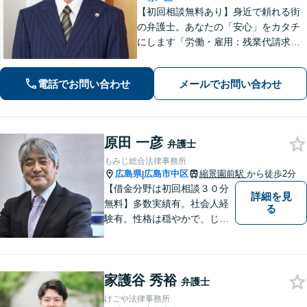
【初回相談無料あり】身近で頼れる街
の弁護士。あなたの「安心」をカタチ
にします「労働・雇用：残業代請求、
不当解雇、労災など、労働者側の対応
実績が豊富」「不動産：不動産を相続
電話でお問い合わせ
メールでお問い合わせ
すべきか、放棄すべきか冷静に判断で
きるようサポートいたします」【広島
駅４分】
原田 一彦
弁護士
もみじ総合法律事務所
広島県
広島市中区
縮景園前駅
から徒歩2分
|
【借金分野は初回相談３０分
詳細を見
無料】多数実績有。社会人経
る
験有。性格は穏やかで、じっ
くりとお話を聞くこと、寄り
添うことを大事にしていま
す。
家護谷 秀裕
弁護士
けごや法律事務所