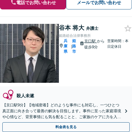
電話でお問い合わせ
メールでお問い合わせ
谷本 将大
弁護士
姫路総合法律事務所
兵
姫
京口駅
から
営業時間：本
庫
路
|
日定休日
徒歩9分
県
市
殺人未遂
【京口駅9分】【地域密着】どのような事件にも対応し、一つひとつ
真正面に向き合って最善の解決を目指します。事件に至った家庭環境
や心情など、背景事情にも気を配ることと、ご家族のケアに力を入れ
ています。おひとりで悩まず、すぐにご相談ください。
料金表を見る