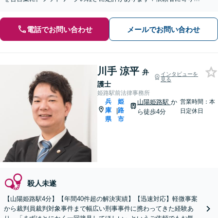
い、最善の解決を目指します【初回面談20分無料】
電話でお問い合わせ
メールでお問い合わせ
川手 涼平
弁
インタビューを
見る
護士
姫路駅前法律事務所
兵
姫
山陽姫路駅
か
営業時間：本
庫
路
|
日定休日
ら徒歩4分
県
市
殺人未遂
【山陽姫路駅4分】【年間40件超の解決実績】【迅速対応】軽微事案
から裁判員裁判対象事件まで幅広い刑事事件に携わってきた経験あ