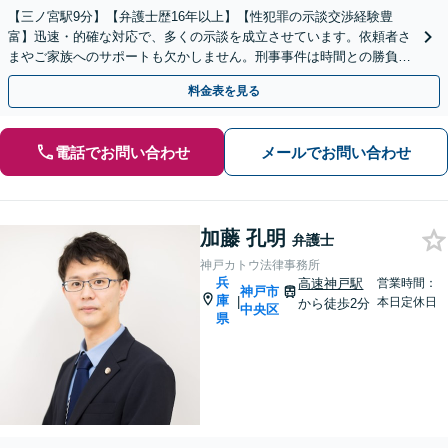
【三ノ宮駅9分】【弁護士歴16年以上】【性犯罪の示談交渉経験豊
富】迅速・的確な対応で、多くの示談を成立させています。依頼者さ
まやご家族へのサポートも欠かしません。刑事事件は時間との勝負で
す。お早めにご相談ください。【初回相談無料】
料金表を見る
電話でお問い合わせ
メールでお問い合わせ
加藤 孔明
弁護士
神戸カトウ法律事務所
兵
高速神戸駅
営業時間：
神戸市
庫
|
本日定休日
から徒歩2分
中央区
県