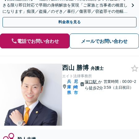
きる限り即日対応で早期の身柄解放を実現「ご家族と当事者の橋渡し
になります」痴漢／盗撮／のぞき／暴行／傷害罪／窃盗罪その他幅広
く【夜間休日対応可能】【三宮駅徒歩5分】
料金表を見る
電話でお問い合わせ
メールでお問い合わせ
西山 勝博
弁護士
エイト法律事務所
兵
尼
塚口駅
か
営業時間：00:00~2
庫
崎
|
3:59（土日祝日）
ら徒歩2分
県
市