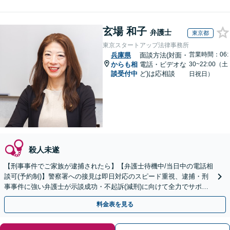
玄場 和子
弁護士
東京都
東京スタートアップ法律事務所
営業時間：06:
兵庫県
面談方法(対面・
からも相
電話・ビデオな
30~22:00（土
談受付中
ど)は応相談
日祝日）
殺人未遂
【刑事事件でご家族が逮捕されたら】【弁護士待機中/当日中の電話相
談可(予約制)】警察署への接見は即日対応のスピード重視、逮捕・刑
事事件に強い弁護士が示談成功・不起訴(減刑)に向けて全力でサポー
トします。【加害者側の相談専門】
料金表を見る