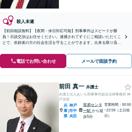
殺人未遂
【初回相談無料】【夜間・休日対応可能】刑事事件はスピードが勝
負！示談交渉はお任せください。逮捕されてすぐにご相談いただくこ
とで、依頼者の方の社会生活を守ることができます。出来る限り迅
速・誠実に対応します。まずはお気軽にご相談ください。
電話でお問い合わせ
メールで面談予約
前田 真一
弁護士
弁護士法人あいち刑事事件総合法律事務所 神
戸支部
貿易センタ
営業時間：00:00
兵
神戸
~23:59（土日祝
庫
市中
ー駅
から徒
|
県
央区
日）
歩5分