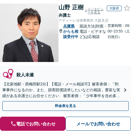
山野 正樹
大阪府
インタビュ
ーを見る
弁護士
アディーレ法律事務所 大阪支店
営業時間：09:
兵庫県
面談方法(対面・
からも相
電話・ビデオな
00~23:55（土
談受付中
ど)は応相談
日祝日）
殺人未遂
【北新地駅・西梅田駅2分】【電話・メール相談可】被害者側：「刑
事事件になるのか、また、損害賠償請求したいなどの相談」豊富な実
績がある弁護士にお任せください 被害者側：「少年事件を含め多く
の事件を経験」豊富な実績が豊富な弁護士にお任せください
料金表を見る
電話でお問い合わせ
メールでお問い合わせ