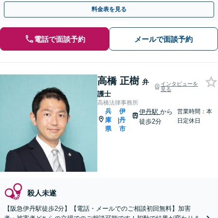
料金表を見る
電話で面談予約
メールで面談予約
高橋 正樹
弁
インタビューを
見る
護士
高橋法律事務所
兵
伊
伊丹駅
から
営業時間：本
庫
丹
|
日定休日
徒歩2分
県
市
殺人未遂
【阪急伊丹駅徒歩2分】【電話・メールでのご相談初回無料】加害