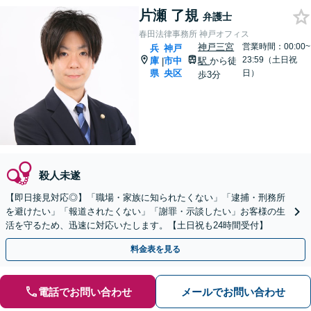
片瀬 了規
弁護士
春田法律事務所 神戸オフィス
神戸三宮
営業時間：00:00~
兵
神戸
23:59（土日祝
庫
市中
駅
から徒
|
県
央区
日）
歩3分
殺人未遂
【即日接見対応◎】「職場・家族に知られたくない」「逮捕・刑務所
を避けたい」「報道されたくない」「謝罪・示談したい」お客様の生
活を守るため、迅速に対応いたします。【土日祝も24時間受付】
料金表を見る
電話でお問い合わせ
メールでお問い合わせ