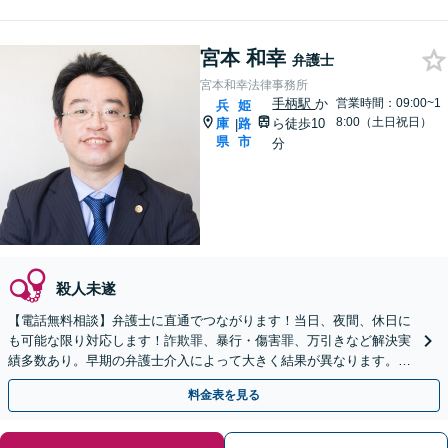
宮本 和幸
弁護士
宮本和幸法律事務所
手柄駅
か
営業時間：09:00~1
兵
姫
8:00（土日祝日）
庫
路
ら徒歩10
|
県
市
分
殺人未遂
【電話無料相談】弁護士に直通でつながります！当日、夜間、休日に
も可能な限り対応します！詐欺罪、暴行・傷害罪、万引きなど解決実
績多数あり。早期の弁護士介入によって大きく結果が異なります。ま
ずはご相談ください【初回相談無料】【弁護士一人体制】
料金表を見る