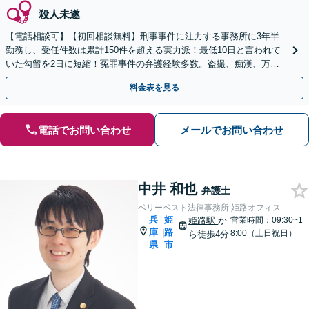
殺人未遂
【電話相談可】【初回相談無料】刑事事件に注力する事務所に3年半
勤務し、受任件数は累計150件を超える実力派！最低10日と言われて
いた勾留を2日に短縮！冤罪事件の弁護経験多数。盗撮、痴漢、万引
きなどご相談ください【休日夜間面談可】
料金表を見る
電話でお問い合わせ
メールでお問い合わせ
中井 和也
弁護士
ベリーベスト法律事務所 姫路オフィス
兵
姫
姫路駅
か
営業時間：09:30~1
庫
路
|
8:00（土日祝日）
ら徒歩4分
県
市