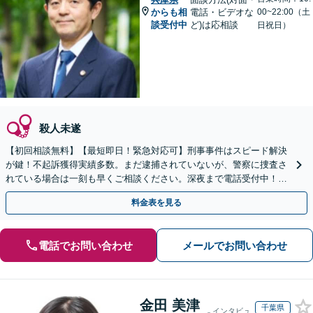
からも相
電話・ビデオな
00~22:00（土
談受付中
ど)は応相談
日祝日）
殺人未遂
【初回相談無料】【最短即日！緊急対応可】刑事事件はスピード解決
が鍵！不起訴獲得実績多数。まだ逮捕されていないが、警察に捜査さ
れている場合は一刻も早くご相談ください。深夜まで電話受付中！痴
漢／盗撮／のぞき／その他性犯罪など
料金表を見る
電話でお問い合わせ
メールでお問い合わせ
金田 美津
千葉県
インタビュ