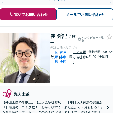
電話でお問い合わせ
メールでお問い合わせ
崔 舜記
弁護
インタビューを見
る
士
弁護士法人セラヴィ
三ノ宮駅
営業時間：09:00~
兵
神戸
21:00（土曜日）
庫
市中
から徒歩6
|
県
央区
分
殺人未遂
【弁護士歴15年以上】【三ノ宮駅徒歩6分】【即日示談解決の実績あ
り】感謝の口コミ多数！「わかりやすく・あたたかく・おもしろく」
を合言葉に。フットワークの軽さに定評があります！依頼者に寄り添