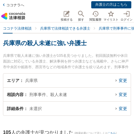
弁護士の方はこちら
ココナラへ
投稿する
探す
閲覧履歴
マイリスト
ログイン
ココナラ法律相談
兵庫県で法律相談できる弁護士
兵庫県で刑事事件に
兵庫県の殺人未遂に強い弁護士
兵庫県で殺人未遂に強い弁護士が105名見つかりました。初回面談無料や休日
面談に対応している弁護士、解決事例を持つ弁護士なども掲載中。さらに神戸
市中央区や姫路市、西宮市などの地域条件で弁護士を絞り込めます。刑事事件
に関係する加害者側や少年事件、再犯・前科あり等の細かな分野での絞り込み
検索もでき便利です。特にルーセント法律事務所の磯田 直也弁護士やアトム神
エリア
兵庫県
変更
戸法律事務所弁護士法人の濱手 亮輔弁護士、弁護士法人セラヴィの崔 舜記弁護
士のプロフィール情報や弁護士費用、強みなどが注目されています。『兵庫県
相談内容
刑事事件、殺人未遂
変更
で土日や夜間に発生した殺人未遂のトラブルを今すぐに弁護士に相談したい』
『殺人未遂のトラブル解決の実績豊富な近くの弁護士を検索したい』『初回相
談無料で殺人未遂を法律相談できる兵庫県内の弁護士に相談予約したい』など
詳細条件
未選択
変更
でお困りの相談者さんにおすすめです。
105
人の弁護士が見つかりました
(検索結果について詳しくは
こちら
)