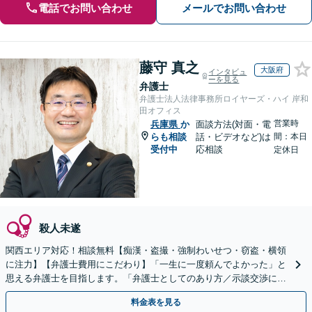
電話でお問い合わせ
メールでお問い合わせ
藤守 真之
大阪府
インタビュ
ーを見る
弁護士
弁護士法人法律事務所ロイヤーズ・ハイ 岸和
田オフィス
営業時
兵庫県
か
面談方法(対面・電
らも相談
話・ビデオなど)は
間：本日
受付中
応相談
定休日
殺人未遂
関西エリア対応！相談無料【痴漢・盗撮・強制わいせつ・窃盗・横領
に注力】【弁護士費用にこだわり】「一生に一度頼んでよかった」と
思える弁護士を目指します。「弁護士としてのあり方／示談交渉に義
を」「弁護士費用にこだわる」依頼者に寄り添った金額設定
料金表を見る