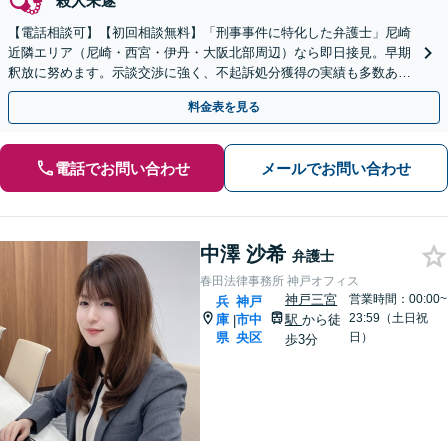
殺人未遂
【電話相談可】【初回相談無料】「刑事事件に特化した弁護士」尼崎
近隣エリア（尼崎・西宮・伊丹・大阪北部周辺）なら即日接見。早期
釈放に努めます。示談交渉に強く、不起訴処分獲得の実績も多数あり
ます【夜間・休日面談可】【完全個室】【塚口駅２分】
料金表を見る
電話でお問い合わせ
メールでお問い合わせ
中澤 沙希
弁護士
春田法律事務所 神戸オフィス
神戸三宮
営業時間：00:00~
兵
神戸
23:59（土日祝
庫
市中
駅
から徒
|
県
央区
日）
歩3分