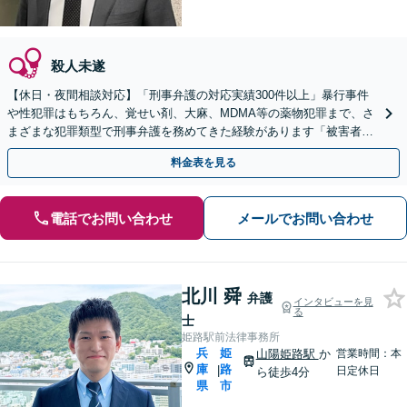
殺人未遂
【休日・夜間相談対応】「刑事弁護の対応実績300件以上」暴行事件
や性犯罪はもちろん、覚せい剤、大麻、MDMA等の薬物犯罪まで、さ
まざまな犯罪類型で刑事弁護を務めてきた経験があります「被害者側
の相談にも対応可」【WEB面談対応】【三宮駅5分】
料金表を見る
電話でお問い合わせ
メールでお問い合わせ
北川 舜
弁護
インタビューを見
る
士
姫路駅前法律事務所
兵
姫
山陽姫路駅
か
営業時間：本
庫
路
|
日定休日
ら徒歩4分
県
市