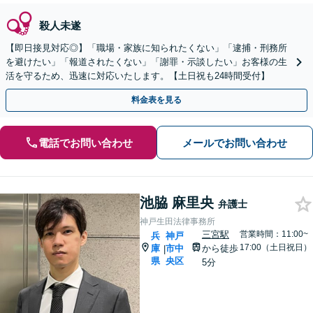
殺人未遂
【即日接見対応◎】「職場・家族に知られたくない」「逮捕・刑務所
を避けたい」「報道されたくない」「謝罪・示談したい」お客様の生
活を守るため、迅速に対応いたします。【土日祝も24時間受付】
料金表を見る
電話でお問い合わせ
メールでお問い合わせ
池脇 麻里央
弁護士
神戸生田法律事務所
三宮駅
営業時間：11:00~
兵
神戸
17:00（土日祝日）
庫
市中
から徒歩
|
県
央区
5分