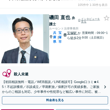
105件中 1-30件を表示
磯田 直也
弁
インタビューを
見る
護士
ルーセント法律事務所
兵
宝
宝塚駅
か
営業時間：09:00~1
庫
塚
|
9:00（土日祝日）
ら徒歩2分
県
市
殺人未遂
【初回相談無料・電話／WEB面談／LINE相談可】Google口コミ★4.
5！不起訴獲得／示談成立／早期釈放／保釈許可の実績多数。ご家族
からのご相談も対応。少年事件や性犯罪など幅広い事件に対応。被害
者側のご相談も対応【夜間休日対応可】
料金表を見る