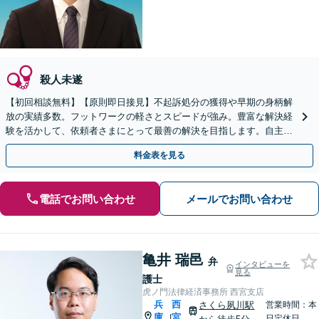
殺人未遂
【初回相談無料】【原則即日接見】不起訴処分の獲得や早期の身柄解
放の実績多数。フットワークの軽さとスピードが強み。豊富な解決経
験を活かして、依頼者さまにとって最善の解決を目指します。自主同
行サポートにも対応【元町駅4分】【夜間・休日相談可】
料金表を見る
電話でお問い合わせ
メールでお問い合わせ
亀井 瑞邑
弁
インタビューを
見る
護士
虎ノ門法律経済事務所 西宮支店
兵
西
さくら夙川駅
営業時間：本
庫
宮
|
日定休日