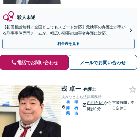
殺人未遂
【初回相談無料／全国どこでもスピード対応】元検事の弁護士が率い
る刑事事件専門チームが、幅広い犯罪の加害者弁護に対応。
料金表を見る
電話でお問い合わせ
メールでお問い合わせ
戎 卓一
弁護士
戎みなとまち法律事務所
兵
明
西明石駅
から
営業時間：本
庫
石
|
日定休日
徒歩1分
県
市