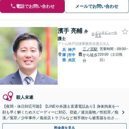
電話でお問い合わせ
メールでお問い合わせ
濱手 亮輔
弁
インタビューを
見る
護士
アトム神戸法律事務所弁護士法人
三ノ宮駅
営業時間：09:00~
兵
神戸
20:00（土日祝
庫
市中
から徒歩7
|
県
央区
日）
分
殺人未遂
【夜間・休日対応可能】【LINEや弁護士直通電話あり】身体拘束を一
刻も早く解くためスピーディーに対応。窃盗／違法薬物／性犯罪／痴
漢／冤罪／少年事件／風俗店トラブルなど相手側から被害届を出され
る前に、できる限り示談交渉での解決を目指します。
料金表を見る