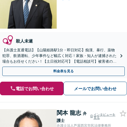
殺人未遂
【弁護士直通電話】【山陽姫路駅1分・即日対応】痴漢、暴行、薬物
犯罪、飲酒運転、少年事件など幅広く対応！家族・知人が逮捕された
場合もお任せください！【土日祝対応可】【電話相談可】被害者の方
からのご相談にもスムーズに対応致します。
料金表を見る
電話でお問い合わせ
メールでお問い合わせ
関本 龍志
弁
インタビューを
見る
護士
弁護士法人芦屋西宮市民法律事務所