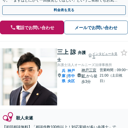
り。「まずはとにかく一回接見してほしい」というご依頼でもお気軽
にご相談ください。【即日・休日・夜間相談可】
料金表を見る
電話でお問い合わせ
メールでお問い合わせ
三上 諒
弁護
インタビューを見
る
士
弁護士法人オールニーズ法律事務所
神戸三宮
営業時間：09:00~
兵
神戸
21:00（土日祝
庫
市中
駅
から徒
|
県
央区
日）
歩3分
殺人未遂
【初回相談無料】「相談件数100件以上！対応実績が多い弁護士」で