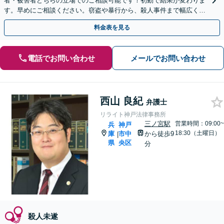
者・被害者どちらの立場でのご相談可能です！初動で結果が変わりま
す。早めにご相談ください。窃盗や暴行から、殺人事件まで幅広く対
応いたします【夜間休日対応可】【オンライン面談可】
料金表を見る
電話でお問い合わせ
メールでお問い合わせ
西山 良紀
弁護士
リライト神戸法律事務所
三ノ宮駅
営業時間：09:00~
兵
神戸
18:30（土曜日）
庫
市中
から徒歩9
|
県
央区
分
殺人未遂