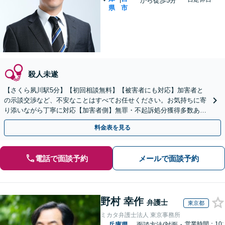
から徒歩5分
県
市
殺人未遂
【さくら夙川駅5分】【初回相談無料】【被害者にも対応】加害者と
の示談交渉など、不安なことはすべてお任せください。お気持ちに寄
り添いながら丁寧に対応【加害者側】無罪・不起訴処分獲得多数あ
り。早期接見で速やかな解決を目指します。再犯防止にも注力
料金表を見る
電話で面談予約
メールで面談予約
野村 幸作
弁護士
東京都
ミカタ弁護士法人 東京事務所
営業時間：10:
兵庫県
面談方法(対面・