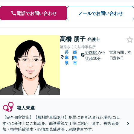
電話でお問い合わせ
メールでお問い合わせ
高橋 朋子
弁護士
姫路さくら法律事務所
兵
姫
姫路駅
から
営業時間：本
庫
路
|
日定休日
徒歩10分
県
市
殺人未遂
【完全個室対応】【無料駐車場あり】犯罪に巻き込まれた場合には、
すぐに弁護士にご相談を。面談重視で丁寧に対応します。被害者参
加・損害賠償請求・心情意見陳述等，経験豊富です。