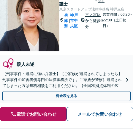
見る
護士
東京スタートアップ法律事務所 神戸支店
三ノ宮駅
営業時間：06:30~
兵
神戸
22:00（土日祝
庫
市中
から徒歩9
|
県
央区
日）
分
殺人未遂
【刑事事件・逮捕に強い弁護士】【ご家族が逮捕されてしまったら】
刑事事件の加害者側専門の法律事務所です。ご家族が警察に逮捕され
てしまった方は無料相談をご利用ください。【全国29拠点体制の広域
対応】【弁護士待機中/当日中の電話相談可(予約制)】
料金表を見る
電話でお問い合わせ
メールでお問い合わせ