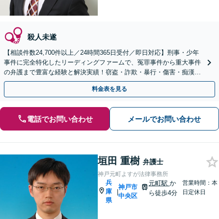
殺人未遂
【相談件数24,700件以上／24時間365日受付／即日対応】刑事・少年
事件に完全特化したリーディングファームで、冤罪事件から重大事件
の弁護まで豊富な経験と解決実績！窃盗・詐欺・暴行・傷害・痴漢・
盗撮・薬物犯罪など幅広い分野に対応可能です！
料金表を見る
電話でお問い合わせ
メールでお問い合わせ
垣田 重樹
弁護士
神戸元町よすが法律事務所
兵
元町駅
か
営業時間：本
神戸市
庫
|
日定休日
ら徒歩4分
中央区
県