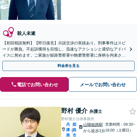
殺人未遂
【初回相談無料】【即日接見】示談交渉の実績あり。刑事事件はスピ
ードが勝負。不起訴獲得を目指し、迅速なアクションと適切なアドバ
イスに努めます。ご家族が姫路警察署や飾磨警察署に身柄を拘束され
たら、すぐにご相談を【夜間／休日相談可】
料金表を見る
電話でお問い合わせ
メールでお問い合わせ
野村 優介
弁護士
野村優介法律事務所
兵
姫
山陽姫路駅
営業時間：09:30~
庫
路
|
18:00（土曜日）
から徒歩1分
県
市