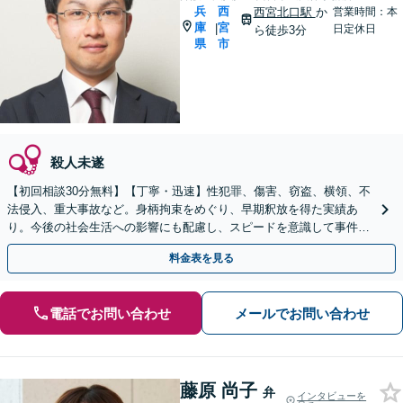
兵
西
西宮北口駅
か
営業時間：本
庫
宮
|
日定休日
ら徒歩3分
県
市
殺人未遂
【初回相談30分無料】【丁寧・迅速】性犯罪、傷害、窃盗、横領、不
法侵入、重大事故など。身柄拘束をめぐり、早期釈放を得た実績あ
り。今後の社会生活への影響にも配慮し、スピードを意識して事件解
決に臨みます【西宮北口駅3分】
料金表を見る
電話でお問い合わせ
メールでお問い合わせ
藤原 尚子
弁
インタビューを