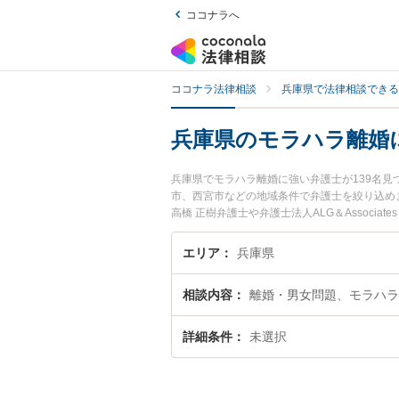
ココナラへ
ココナラ法律相談
兵庫県で法律相談できる
兵庫県のモラハラ離婚
兵庫県でモラハラ離婚に強い弁護士が139名
市、西宮市などの地域条件で弁護士を絞り込め
高橋 正樹弁護士や弁護士法人ALG＆Assoc
が注目されています。『兵庫県で土日や夜間に
したい』『初回相談無料でモラハラ離婚を法律
エリア
兵庫県
相談内容
離婚・男女問題、モラハラ
詳細条件
未選択