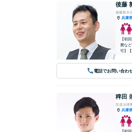
後藤 
後藤敦夫
兵庫
【初回
費など
可】【
電話でお問い合わ
稗田 
至道法律
兵庫
【初回