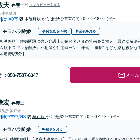
敦夫
弁護士
インタビューを見る
法律事務所
県
たつの市
本竜野駅
から徒歩5分
営業時間：09:00~18:00（平日）
|
モラハラ離婚
事例を見る(1件)
料金表を見る
相談無料】離婚問題に強い弁護士が依頼者さまの将来を見据え、最適な解決
金銭トラブルを解決」不動産や住宅ローン、株式、退職金などが絡む複雑な
本竜野駅5分】
せ
メール
崇宏
弁護士
事務所 神戸オフィス
県
神戸市中央区
神戸駅
から徒歩2分
営業時間：09:00~17:30（平日）
|
モラハラ離婚
料金表を見る
相談1時間無料】【保育士資格あり】「夫の不貞：受任後約1ヶ月で200万円