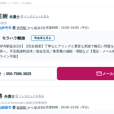
検索結果について詳しくは
こちら
)
正樹
弁護士
インタビューを見る
事務所
県
伊丹市
伊丹駅
から徒歩2分
営業時間：10:00~18:00（平日）
|
モラハラ離婚
料金表を見る
伊丹駅徒歩2分】【完全個室】丁寧なヒアリングと豊富な実績で幅広い問題
所へ。不定慰謝料請求／面会交流／養育費の減額・増額など【電話・メール
ライン可能】
せ
メール
将
弁護士
インタビューを見る
LG＆Associates 姫路法律事務所
県
姫路市
姫路駅
から徒歩9分
営業時間：00:00~23:59（平日）
|