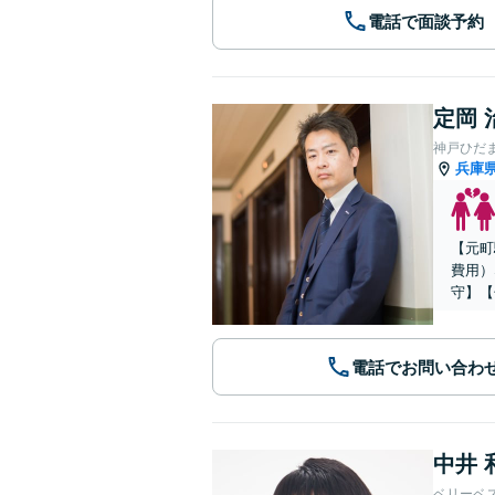
電話で面談予約
定岡 
神戸ひだ
兵庫
【元町
費用）
守】【
電話でお問い合わ
中井 
ベリーベ