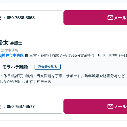
せ
メール
裕太
弁護士
ト法律事務所
県
神戸市中央区
三宮・花時計前駅
から徒歩5分
営業時間：10:30~18:00（平
|
モラハラ離婚
料金表を見る
・休日相談可】離婚・男女問題を丁寧にサポート。熟年離婚や財産分与など
しながら対応します｜神戸三宮
せ
メール