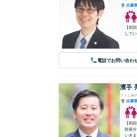
兵庫
【初回
してい
電話でお問い合わ
濱手 
アトム神
兵庫
【初回
財産分
いきま