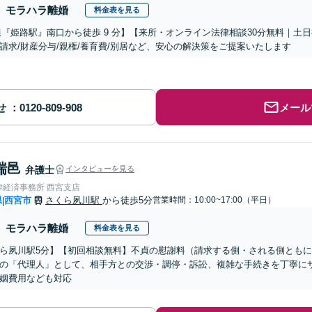
モラハラ離婚
料金表を見る
線『姫路駅』南口から徒歩 9 分】【来所・オンライン法律相談30分無料｜土
請求/財産分与/親権/養育費/別居など、安心の解決策をご提案いたします
せ
メール
瑞邑
弁護士
インタビューを見る
律経済事務所 西宮支店
県
西宮市
さくら夙川駅
から徒歩5分
営業時間：10:00~17:00（平日）
|
モラハラ離婚
料金表を見る
ら夙川駅5分】【初回相談無料】不貞の慰謝料（請求する側・される側とも
の「代理人」として、相手方との交渉・調停・訴訟、複雑な手続きを丁寧に
姻費用なども対応