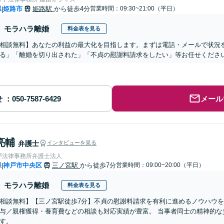
県
姫路市
姫路駅
から徒歩4分
営業時間：09:30~21:00（平日）
|
モラハラ離婚
料金表を見る
相談無料】あなたの利益の最大化を目指します。まずは電話・メールで状況
る」「離婚を切り出された」「不貞の慰謝料請求をしたい」等お任せくださ
せ
メール
亮輔
弁護士
インタビューを見る
戸法律事務所弁護士法人
県
神戸市中央区
三ノ宮駅
から徒歩7分
営業時間：09:00~20:00（平日）
|
モラハラ離婚
料金表を見る
相談無料】【三ノ宮駅徒歩7分】不貞の慰謝料請求を有利に進めるノウハウ
与／親権獲得・養育費などの相談も対応実績が豊富。 当事者同士の精神的な
す。