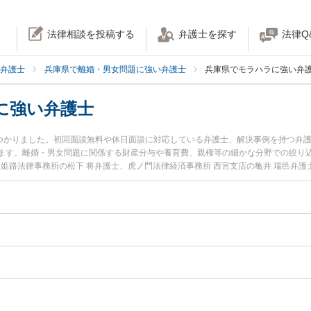
法律相談を投稿する
弁護士を探す
法律Q
弁護士
兵庫県で離婚・男女問題に強い弁護士
兵庫県でモラハラに強い弁
に強い弁護士
見つかりました。初回面談無料や休日面談に対応している弁護士、解決事例を持つ弁
ます。離婚・男女問題に関係する財産分与や養育費、親権等の細かな分野での絞り
iates 姫路法律事務所の松下 将弁護士、虎ノ門法律経済事務所 西宮支店の亀井 瑞
発生したモラハラ離婚のトラブルを今すぐに弁護士に相談したい』『モラハラ離婚
相談できる兵庫県内の弁護士に相談予約したい』などでお困りの相談者さんにおす