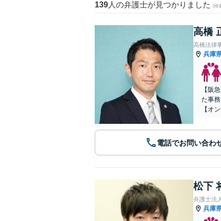
139
人の弁護士が見つかりました
(
高橋 
高橋法律
兵庫
【阪急
た事務
【オン
電話でお問い合わ
松下 
弁護士法人A
兵庫