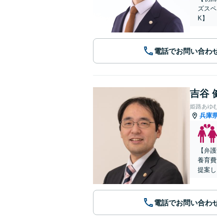
ズスペ
K】
電話でお問い合わ
吉谷 
姫路あゆ
兵庫
【弁護
養育費
提案し
電話でお問い合わ