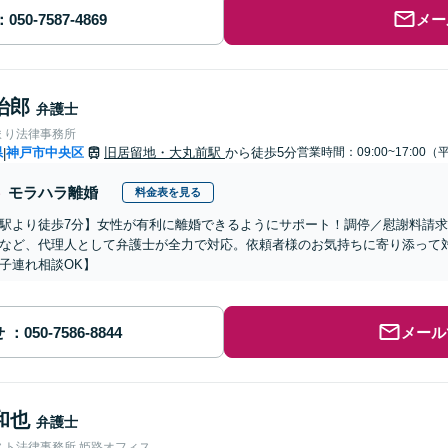
メー
治郎
弁護士
まり法律事務所
県
神戸市中央区
旧居留地・大丸前駅
から徒歩5分
営業時間：09:00~17:00（
|
モラハラ離婚
料金表を見る
駅より徒歩7分】女性が有利に離婚できるようにサポート！調停／慰謝料請
など、代理人として弁護士が全力で対応。依頼者様のお気持ちに寄り添って
子連れ相談OK】
せ
メール
和也
弁護士
スト法律事務所 姫路オフィス