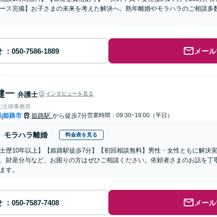
ース完備】お子さまの未来を考えた解決へ。熟年離婚やモラハラのご相談多数
せ
メール
健一
弁護士
インタビューを見る
む法律事務所
県
姫路市
姫路駅
から徒歩7分
営業時間：09:30~18:00（平日）
|
モラハラ離婚
料金表を見る
士歴10年以上】【姫路駅徒歩7分】【初回相談無料】男性・女性ともに解決
、財産分与など、お困りの方はぜひご相談ください。依頼者さまのお話を丁
ます。
せ
メール