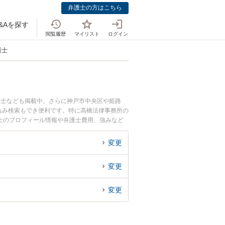
弁護士の方はこちら
&Aを探す
閲覧履歴
マイリスト
ログイン
護士
護士なども掲載中。さらに神戸市中央区や姫路
込み検索もでき便利です。特に高橋法律事務所の
邑弁護士のプロフィール情報や弁護士費用、強みなど
のトラブル解決の実績豊富な近くの弁護士を検索
すめです。
変更
変更
変更