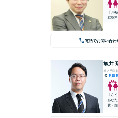
【JR
慰謝料
電話でお問い合わ
亀井 
虎ノ門法
兵庫
【さく
あなた
費・婚