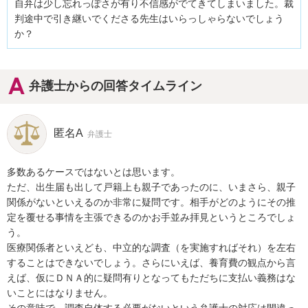
自弁は少し忘れっぽさが有り不信感がでてきてしまいました。裁
判途中で引き継いでくださる先生はいらっしゃらないでしょう
か？
弁護士からの回答タイムライン
匿名A
弁護士
多数あるケースではないとは思います。

ただ、出生届も出して戸籍上も親子であったのに、いまさら、親子
関係がないといえるのか非常に疑問です。相手がどのようにその推
定を覆せる事情を主張できるのかお手並み拝見というところでしょ
う。

医療関係者といえども、中立的な調査（を実施すればそれ）を左右
することはできないでしょう。さらにいえば、養育費の観点から言
えば、仮にＤＮＡ的に疑問有りとなってもただちに支払い義務はな
いことにはなりません。

その意味で、調査自体する必要がないという弁護士の対応は間違っ