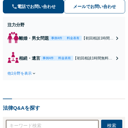
す。◇離婚（子ども・熟年・不貞・
電話でお問い合わせ
メールでお問い合わせ
モラハラ）◇相続（限定承認等も）
◇行政（いじめ・学校）対応
注力分野
離婚・男女問題
【初回相談1時間無
事例4件
料金表有
料】【保育士資格
あり】「夫の不
貞：受任後約1ヶ月
相続・遺言
【初回相談1時間無料】
事例4件
料金表有
で200万円の慰謝料
【講師歴あり】相続ト
獲得」など実績多
ラブルの解決から遺言
数！【キッズスペ
他1分野を表示
書による予防まで幅広
ース完備】お子さ
く対応！遺産分割・遺
まの未来を考えた
留分や限定承認・失踪
解決へ。熟年離婚
者宣告等のニッチな手
やモラハラのご相
続もお任せ。豊富な知
談多数【Web面
識と実績が強み。わか
談・電話相談・夜
法律Q&Aを探す
りやすく丁寧にご説明
間相談OK】
【Web相談・電話相
談・夜間相談OK】
検索