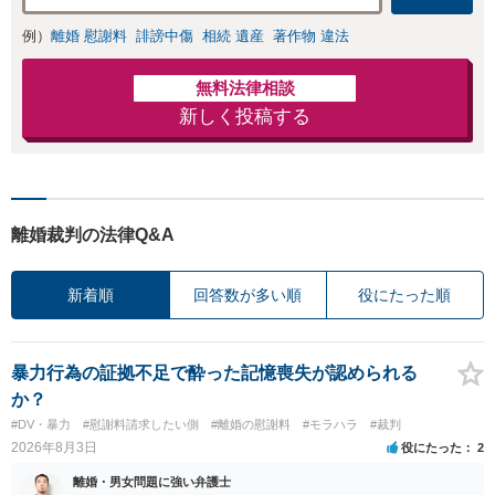
例）
離婚 慰謝料
誹謗中傷
相続 遺産
著作物 違法
無料法律相談
新しく投稿する
離婚裁判の法律Q&A
新着順
回答数が多い順
役にたった順
暴力行為の証拠不足で酔った記憶喪失が認められる
か？
#DV・暴力
#慰謝料請求したい側
#離婚の慰謝料
#モラハラ
#裁判
2026年8月3日
役にたった
2
離婚・男女問題に強い弁護士