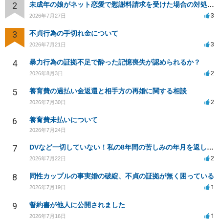
2
未成年の娘がネット恋愛で慰謝料請求を受けた場合の対処法は？
3
2026年7月27日
3
不貞行為の手切れ金について
3
2026年7月21日
4
暴力行為の証拠不足で酔った記憶喪失が認められるか？
2
2026年8月3日
5
養育費の過払い金返還と相手方の再婚に関する相談
2
2026年7月30日
6
養育費未払いについて
2026年7月24日
7
DVなど一切していない！私の8年間の苦しみの年月を返して！
2
2026年7月22日
8
同性カップルの事実婚の破綻、不貞の証拠が無く困っている
1
2026年7月19日
9
誓約書が他人に公開されました
1
2026年7月16日