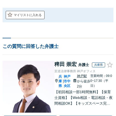
マイリストに入れる
この質問に回答した弁護士
稗田 崇宏
弁護士
兵庫県
至道法律事務所 神戸オフィス
神戸駅
営業時間：09:0
兵
神戸
0~17:30（平
庫
市中
から徒歩
|
県
央区
日）
2分
【初回相談一部1時間無料】【保育
士資格】【Web相談・電話相談・夜
間相談OK】【キッズスペース完
備】安心してお話しできる環境◎高
い専門性で問題解決をサポートしま