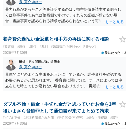
泉 亮介
弁護士
暴力行為があったこと等を証明するのは，損害賠償を請求する側もし
くは刑事事件であれば検察側ですので，それらの証拠が殆どない場
合，当該事実が認められる請求が認められないという可能性はあるで
しょう。
養育費の過払い金返還と相手方の再婚に関する相談
#養育費
#親権
#調停
#裁判
#婚姻費用(別居中の生活費など)
2026年7月30日
役にたった
2
離婚・男女問題に強い弁護士
泉 亮介
弁護士
具体的にどのような主張をお互いにしているか、調停資料を確認する
必要があるかと思われます。 養育費に関しては、ケースによっては申
立をした時までしか遡れない場合もありえます。 再婚後の相手方の行
動がどのようなものであったのかも重要であるため、相手が再婚後の
養育費に関するやりとり等があればそちらについても確認する必要が
あるでしょう。 公開相談の場での回答よりも個別に弁護士にご相談さ
ダブル不倫・借金・手切れ金だと思っていたお金を1年
れることをお勧めいたします。
後いまさら脅迫罪として通知書が来てまとめて請求
#ダブル不倫
#慰謝料請求された側
#異性関係(不貞等)
#借金・浪費癖
#裁判
2026年7月30日
役にたった
3