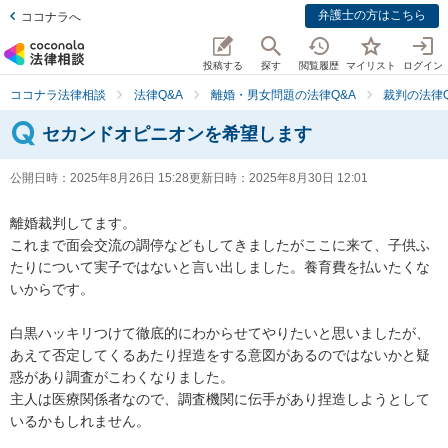
弁護士の方はこちら
ココナラへ
投稿する
探す
閲覧履歴
マイリスト
ログイン
ココナラ法律相談
法律Q&A
離婚・男女問題の法律Q&A
裁判の法律Q
セカンドオピニオンを希望します
公開日時：
2025年8月26日 15:28
更新日時：
2025年8月30日 12:01
離婚裁判してます。

これまで面会交流の調停などもしてきましたがここに来て、子供ふ
たりについて実子ではないと言い出しました。養育費を払いたくな
いからです。

白黒ハッキリつけて徹底的にわからせてやりたいと思いましたが、
あえて否定してくるあたり捏造をする意図があるのではないかと疑
惑があり調査がこわくなりました。

主人は医療関係者なので、調査機関に伝手があり捏造しようとして
いるかもしれません。
