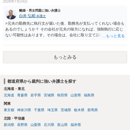
2026年7月24日
いにより支払うことも十分可能です。 ⑤ このような事情であれば、私
は120万円のみ和解交渉を続けるべきでしょうか。 ⇒ご相談者様の認
離婚・男女問題に強い弁護士
識を前提にすれば、１００万円も含めて返済する必要はないと考えら
白井 弘昭
弁護士
れるため、 120万円のみについて交渉を続けることがベターかと存じ
>元夫の勤務先に執行文が届いた後、勤務先が支払ってくれない場合も
ます。
あるのでしょうか？ その会社が元夫の味方になれば、強制執行に応じ
ない可能性はあります。その場合は、会社に取り立て訴訟を行うこと
で、会社から取り立てることができます。 その他、預金を探して差し
押さえ、元夫名義の車の差し押さえ競売などを検討します。 ＞何もで
きなかった場合は、公正証書の原本は戻ってくるのでしょうか？ 取れ
もっとみる
ても取れなくても、執行裁判所に原本の還付請求を行えば還付されま
す。 ＞他の弁護士さんに再度依頼できるのでしょうか？ できます。た
だ、取れなかった場合に取り立て訴訟等を起こしてもらえば、他の弁
護士に頼む必要は無いでしょう。 以上、ご参考まで。
都道府県から裁判に強い弁護士を探す
北海道・東北
北海道
青森県
岩手県
宮城県
秋田県
山形県
福島県
関東
東京都
神奈川県
千葉県
埼玉県
茨城県
栃木県
群馬県
北陸・甲信越
新潟県
長野県
山梨県
石川県
富山県
福井県