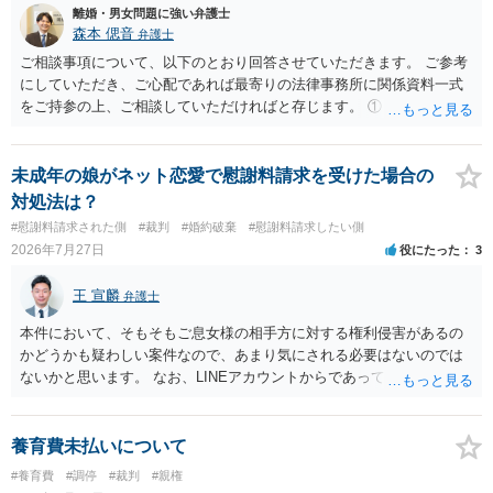
離婚・男女問題に強い弁護士
森本 偲音
弁護士
ご相談事項について、以下のとおり回答させていただきます。 ご参考
にしていただき、ご心配であれば最寄りの法律事務所に関係資料一式
をご持参の上、ご相談していただければと存じます。 ① このLINEの
流れを見る限り、100万円は貸付金ではなく、手切れ金・和解金と評価
される可能性はあるのか ⇒LINEを含む１００万円の貸付に至るまでの
やり取り等の経緯、誓約書の内容等を踏まえて、関係を清算するため
未成年の娘がネット恋愛で慰謝料請求を受けた場合の
の 金銭であったと評価される可能性はあると考えます。 ② 「今後一
対処法は？
切関与しないなら100万円振り込む」というLINEや誓約書は、裁判上
#慰謝料請求された側
#裁判
#婚約破棄
#慰謝料請求したい側
どの程度証拠価値があるのか ⇒前後のやり取りや誓約書の具体的内容
2026年7月27日
役にたった
3
を見ない限り、具体的な判断はできませんが、一定の証拠価値はある
と考えます。 ③ 借用書があっても、後から100万円を貸付扱いに変更
王 宣麟
弁護士
することは認められるのか。 ⇒おそらく１００万円は不当利得（受け
取る正当な権利がないのに利益を取得した）として返還請求されてい
本件において、そもそもご息女様の相手方に対する権利侵害があるの
るものかと推察しますので、 貸金返還ではないかと存じます。 ④ 私
かどうかも疑わしい案件なので、あまり気にされる必要はないのでは
は現在、収入も不安定で貯金もなくリボ払い借金が既に約100万あり。
ないかと思います。 なお、LINEアカウントからであっても、そこに紐
今年に再婚したが主人はお金に厳しい為、一括で220万円を支払う事は
づけられた電話番号の開示→携帯電話会社から氏名・住所が開示され
困難 仮に裁判で敗訴した場合でも、分割払いになる可能性はあります
るパターンはありえるものの、本件のような精神的損害が発生したと
か。 ⇒判決となり敗訴してしまった場合は、強制執行により不動産等
明確にいえないような案件において開示がなされる可能性も低いので
養育費未払いについて
の財産を差し押さえられ、そこから債権回収が図られることになりま
はないかと推察します。
#養育費
#調停
#裁判
#親権
すが、 和解であれば柔軟な解決が可能ですので、その場合は分割払