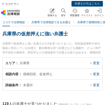
弁護士の方はこちら
ココナラへ
投稿する
探す
閲覧履歴
マイリスト
ログイン
ココナラ法律相談
兵庫県で法律相談できる弁護士
兵庫県で債権回収に
兵庫県の仮差押えに強い弁護士
兵庫県で仮差押えに強い弁護士が119名見つかりました。初回面談無料や休日
面談に対応している弁護士、解決事例を持つ弁護士なども掲載中。さらに神戸
市中央区や姫路市、西宮市などの地域条件で弁護士を絞り込めます。債権回収
に関係する売掛金回収や債権回収代行、債権の時効中断等の細かな分野での絞
り込み検索もでき便利です。特に神戸湊川法律事務所の藤掛 昂平弁護士や後藤
エリア
兵庫県
変更
敦夫法律事務所の後藤 敦夫弁護士、石井法律事務所の石井 龍一弁護士のプロフ
ィール情報や弁護士費用、強みなどが注目されています。『兵庫県で土日や夜
相談内容
債権回収、仮差押え
変更
間に発生した仮差押えのトラブルを今すぐに弁護士に相談したい』『仮差押え
のトラブル解決の実績豊富な近くの弁護士を検索したい』『初回相談無料で仮
差押えを法律相談できる兵庫県内の弁護士に相談予約したい』などでお困りの
詳細条件
未選択
変更
相談者さんにおすすめです。
119
人の弁護士が見つかりました
(検索結果について詳しくは
こちら
)