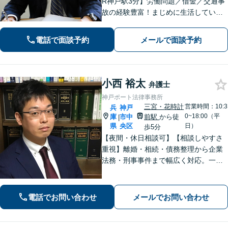
R神戸駅3分】労働問題／借金／交通事
故の経験豊富！まじめに生活している
方の正当な権利を守るため、最適な解
決策をご提案いたします。関西学院大
電話で面談予約
メールで面談予約
学大学院（ロースクール）の現役教
授。
小西 裕太
弁護士
神戸ポート法律事務所
三宮・花時計
営業時間：10:3
兵
神戸
0~18:00（平
庫
市中
前駅
から徒
|
県
央区
日）
歩5分
【夜間・休日相談可】【相談しやすさ
重視】離婚・相続・債務整理から企業
法務・刑事事件まで幅広く対応。一般
民事・家事・労務（使用者側）・不動
産案件もお任せください。海難審判
（海事補佐人）にも対応可能です。
電話でお問い合わせ
メールでお問い合わせ