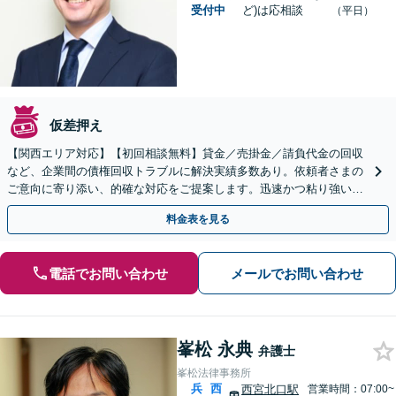
受付中
ど)は応相談
（平日）
仮差押え
【関西エリア対応】【初回相談無料】貸金／売掛金／請負代金の回収
など、企業間の債権回収トラブルに解決実績多数あり。依頼者さまの
ご意向に寄り添い、的確な対応をご提案します。迅速かつ粘り強い交
渉で、少しでも回収できるよう尽力します【土日祝対応可】
料金表を見る
電話でお問い合わせ
メールでお問い合わせ
峯松 永典
弁護士
峯松法律事務所
兵
西
西宮北口駅
営業時間：07:00~