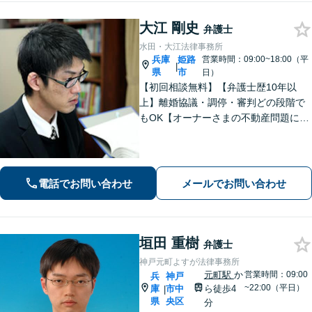
大江 剛史
弁護士
水田・大江法律事務所
兵庫
姫路
営業時間：09:00~18:00（平
|
県
市
日）
【初回相談無料】【弁護士歴10年以
上】離婚協議・調停・審判どの段階で
もOK【オーナーさまの不動産問題に特
化】賃貸トラブル・建築トラブルの解
決を経験豊富な弁護士がサポート「司
法書士・税理士など他士業と連携」
【夜間面談可】遺言書作成に対応
電話でお問い合わせ
メールでお問い合わせ
垣田 重樹
弁護士
神戸元町よすが法律事務所
元町駅
か
営業時間：09:00
兵
神戸
~22:00（平日）
庫
市中
ら徒歩4
|
県
央区
分