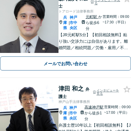
インタビューを見
る
士
トアロード法律事務所
元町駅
か
営業時間：09:00
兵
神戸
~17:30（平日）
庫
市中
ら徒歩6
|
県
央区
分
【JR元町駅5分】【初回相談無料】粘
り強い交渉力には自信があります。離
婚問題／相続問題／労働・雇用／不動
産・住まいなど、あなたの気持ちに寄
り添い、丁寧かつスピーディーな解決
メールでお問い合わせ
を目指します！
津田 和之
弁
インタビューを
見る
護士
神戸山手法律事務所
高速神戸駅
営業時間：09:00
兵
神戸
~17:00（平日）
庫
市中
から徒歩1
|
県
央区
分
弁護士歴10年以上【初回相談無料】【J