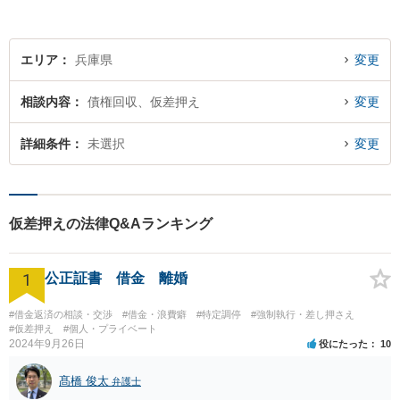
エリア
兵庫県
変更
相談内容
債権回収、仮差押え
変更
詳細条件
未選択
変更
仮差押えの法律Q&Aランキング
1
公正証書 借金 離婚
#借金返済の相談・交渉
#借金・浪費癖
#特定調停
#強制執行・差し押さえ
#仮差押え
#個人・プライベート
2024年9月26日
役にたった
10
髙橋 俊太
弁護士