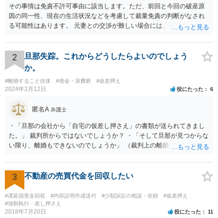
その事情は免責不許可事由に該当します。ただ、前回と今回の破産原
因の同一性、現在の生活状況などを考慮して裁量免責の判断がなされ
る可能性はあります。 元妻との交渉が難しい場合には、破産も検討な
さるとよいでしょう。なお、住所変更は元妻に伝える事柄であり、公
証役場に伝える事柄ではありません。
2
旦那失踪。これからどうしたらよいのでしょう
か。
#離婚すること自体
#借金・浪費癖
#仮差押え
2024年2月12日
役にたった
6
匿名A
弁護士
・「旦那の会社から「自宅の仮差し押さえ」の書類が送られてきまし
た。」 裁判所からではないでしょうか？ ・「そして旦那が見つからな
い限り、離婚もできないのでしょうか」 （裁判上の離婚） 第七百七十
条 夫婦の一方は、次に掲げる場合に限り、離婚の訴えを提起するこ
とができる。 一 配偶者に不貞な行為があったとき。 二 配偶者から
悪意で遺棄されたとき。 三 配偶者の生死が三年以上明らかでないと
3
不動産の売買代金を回収したい
き。 四 配偶者が強度の精神病にかかり、回復の見込みがないとき。
五 その他婚姻を継続し難い重大な事由があるとき。 ２ 裁判所は、
#遅延損害金回収
#内容証明作成送付
#少額訴訟の相談・依頼
#仮差押え
前項第一号から第四号までに掲げる事由がある場合であっても、一切
#強制執行・差し押さえ
2018年7月20日
役にたった
11
の事情を考慮して婚姻の継続を相当と認めるときは、離婚の請求を棄