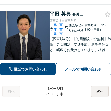
軽にご相談ください。
平田 英典
弁護士
西宮阪神法律事務所
兵
西
西宮駅
か
営業時間：09:30~1
庫
宮
|
8:00（平日）
ら徒歩4分
県
市
【西宮駅4分】【初回相談60分無料】離
婚・男女問題、交通事故、刑事事件な
ど、幅広くお受けしています。相談者
さまに安心感を与えられるよう、専門
用語を噛み砕いて丁寧に説明すること
を心がけています。ぜひご相談くださ
電話でお問い合わせ
メールでお問い合わせ
い。【休日・夜間面談可】【WEB面談
可】
1ページ目
前へ
次へ
(4ページ中)