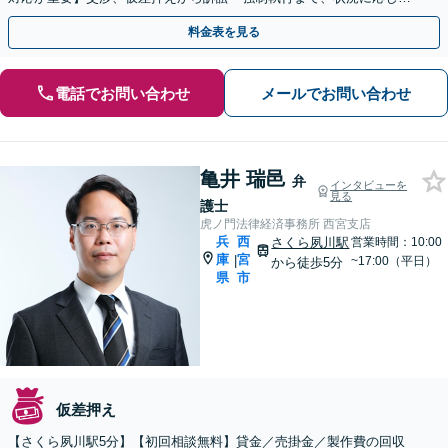
速に進めてまいります【夜間・休日面談可】【神戸駅3分】
料金表を見る
電話でお問い合わせ
メールでお問い合わせ
亀井 瑞邑
弁
インタビューを
見る
護士
虎ノ門法律経済事務所 西宮支店
兵
西
さくら夙川駅
営業時間：10:00
庫
宮
|
~17:00（平日）
から徒歩5分
県
市
仮差押え
【さくら夙川駅5分】【初回相談無料】貸金／売掛金／製作費の回収