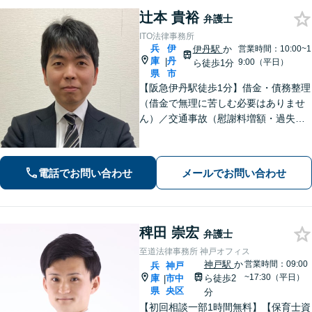
辻本 貴裕
弁護士
ITO法律事務所
兵
伊
伊丹駅
か
営業時間：10:00~1
庫
丹
|
9:00（平日）
ら徒歩1分
県
市
【阪急伊丹駅徒歩1分】借金・債務整理
（借金で無理に苦しむ必要はありませ
ん）／交通事故（慰謝料増額・過失割
合に関するご相談など）／労働事件
（労働者側・使用者側どちらも対応）
／刑事事件（被害者側も対応）／相続
電話でお問い合わせ
メールでお問い合わせ
／離婚問題など。まずはお気軽にご相
談ください
稗田 崇宏
弁護士
至道法律事務所 神戸オフィス
神戸駅
か
営業時間：09:00
兵
神戸
~17:30（平日）
庫
市中
ら徒歩2
|
県
央区
分
【初回相談一部1時間無料】【保育士資