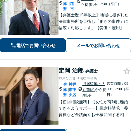
庫
路
|
7:30（平日）
ら徒歩9分
県
市
【弁護士歴15年以上】地域に根ざした
法律事務所を目指し「まちの事件」に
幅広く対応します。【労働・雇用】残
業代の未払い、不当解雇に悩んでいま
せんか？正しい知識で正当な権利を主
電話でお問い合わせ
メールでお問い合わせ
張します。【相続・遺言】遺言書作成
のサポートはお任せください。
定岡 治郎
弁護士
神戸ひだまり法律事務所
旧居留地・大
営業時間：09:
兵
神戸
00~17:00（平
庫
市中
丸前駅
から徒
|
県
央区
日）
歩5分
【初回相談無料】【女性が有利に離婚
できるようサポート】慰謝料請求，養
育費など金銭面やお子様に関する相談
を多数解決【離婚・不倫・男女問題・
遺産相続・交通事故】依頼者様のお気