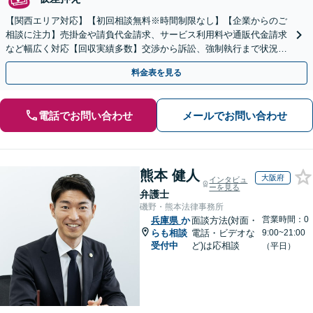
【関西エリア対応】【初回相談無料※時間制限なし】【企業からのご
相談に注力】売掛金や請負代金請求、サービス利用料や通販代金請求
など幅広く対応【回収実績多数】交渉から訴訟、強制執行まで状況に
応じて的確に対応します
料金表を見る
電話でお問い合わせ
メールでお問い合わせ
熊本 健人
大阪府
インタビュ
ーを見る
弁護士
磯野・熊本法律事務所
営業時間：0
兵庫県
か
面談方法(対面・
らも相談
電話・ビデオな
9:00~21:00
受付中
ど)は応相談
（平日）