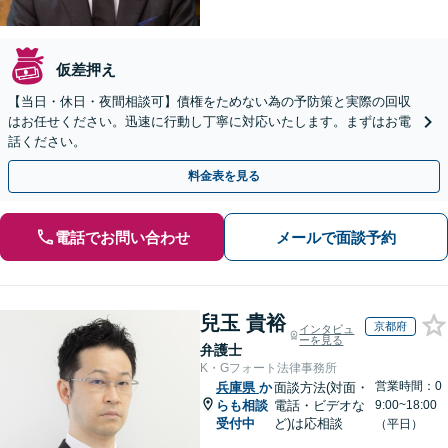
仮差押え
【当日・休日・夜間相談可】債権をためない為の予防策と実際の回収
はお任せください。迅速に行動し丁寧に対応いたします。まずはお電
話ください。
料金表を見る
電話でお問い合わせ
メールで面談予約
兒玉 貴裕
京都府
インタビュ
ーを見る
弁護士
K・Gフォート法律事務所
営業時間：0
兵庫県
か
面談方法(対面・
らも相談
電話・ビデオな
9:00~18:00
受付中
ど)は応相談
（平日）