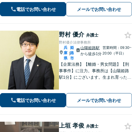
ます。また、問題となっている背景事
電話でお問い合わせ
メールでお問い合わせ
情にも気を配り、根本的な解決を目指
します。
野村 優介
弁護士
野村優介法律事務所
兵
姫
山陽姫路駅
営業時間：09:30~
庫
路
|
20:00（平日）
から徒歩1分
県
市
【企業法務】【離婚・男女問題】【刑
事事件】に注力。事務所は【山陽姫路
駅1分】にございます。生まれ育った故
郷であることから、姫路エリア・播磨
地域の皆様の困りごとを解決していき
たいと考えています。【電話相談可
電話でお問い合わせ
メールでお問い合わせ
能】お気軽にご相談ください。
上垣 孝俊
弁護士