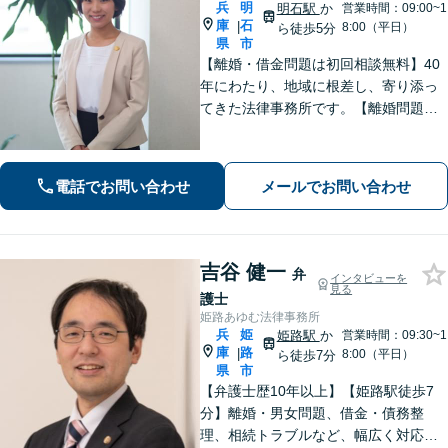
兵
明
明石駅
か
営業時間：09:00~1
庫
石
|
8:00（平日）
ら徒歩5分
県
市
【離婚・借金問題は初回相談無料】40
年にわたり、地域に根差し、寄り添っ
てきた法律事務所です。【離婚問題】
女性弁護士・スタッフ在籍/離婚後の将
来を見据えて最善の解決を目指します
【借金問題】受任から申し立てまでス
電話でお問い合わせ
メールでお問い合わせ
ピーディーに対応いたします【明石駅7
分】
吉谷 健一
弁
インタビューを
見る
護士
姫路あゆむ法律事務所
兵
姫
姫路駅
か
営業時間：09:30~1
庫
路
|
8:00（平日）
ら徒歩7分
県
市
【弁護士歴10年以上】【姫路駅徒歩7
分】離婚・男女問題、借金・債務整
理、相続トラブルなど、幅広く対応可