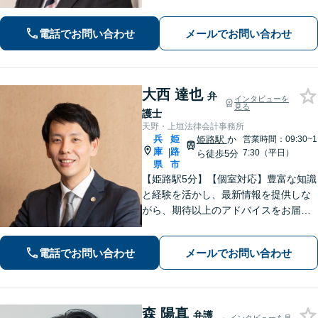
能です。丁寧なヒアリングと分かりや
すい説明を心がけています。依頼者さ
電話でお問い合わせ
メールでお問い合わせ
まの置かれている状況と希望に沿った
最善の解決を目指します。
大西 達也
弁
インタビューを
見る
護士
天野・上垣法律会計事務所
兵
姫
姫路駅
か
営業時間：09:30~1
庫
路
|
7:30（平日）
ら徒歩5分
県
市
【姫路駅5分】【個室対応】豊富な知識
と経験を活かし、最新情報を提供しな
がら、期待以上のアドバイスをお届け
します。 お客様とのコミュニケーショ
ンを大切にし、信頼関係を築きながら
電話でお問い合わせ
メールでお問い合わせ
課題解決に全力を尽くします。
森 陽真
弁護