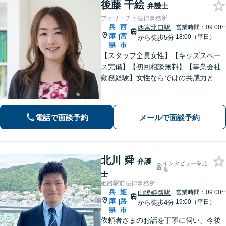
後藤 千絵
弁護士
フェリーチェ法律事務所
兵
西
西宮北口駅
営業時間：09:00~
庫
宮
|
18:00（平日）
から徒歩5分
県
市
【スタッフ全員女性】【キッズスペー
ス完備】【初回相談無料】【事業会社
勤務経験】女性ならではの共感力とコ
ミュニケーション能力で、時に寄り添
い、時に鋭く交渉を進め、あなたの権
利を守ります。特に離婚や相続など家
電話で面談予約
メールで面談予約
族の事案が得意です。
北川 舜
弁護
インタビューを見
る
士
姫路駅前法律事務所
兵
姫
山陽姫路駅
営業時間：09:00~
庫
路
|
19:00（平日）
から徒歩4分
県
市
依頼者さまのお話を丁寧に伺い、今後