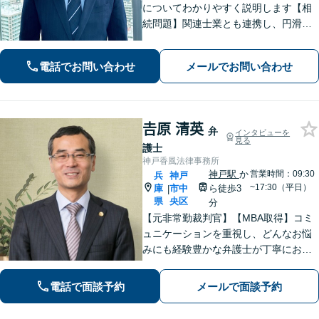
についてわかりやすく説明します【相
続問題】関連士業とも連携し、円滑な
解決を図ります【刑事事件】示談交渉
の実績あり。迅速なアクションと適切
電話でお問い合わせ
メールでお問い合わせ
なアドバイスはお任せください【夜間
／休日相談可】
𠮷原 清英
弁
インタビューを
見る
護士
神戸香風法律事務所
神戸駅
か
営業時間：09:30
兵
神戸
~17:30（平日）
庫
市中
ら徒歩3
|
県
央区
分
【元非常勤裁判官】【MBA取得】コミ
ュニケーションを重視し、どんなお悩
みにも経験豊かな弁護士が丁寧にお応
えします【着手金0円プランあり】杓子
定規的ではなく、法律を用いて人間の
電話で面談予約
メールで面談予約
「感情」を、いかに解決に導くかを大
切にしています【神戸駅3分】