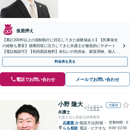
仮差押え
【累計200件以上の強制執行に対応してきた経験値あり】【民事保全
の経験も豊富】債権回収に注力してきた弁護士が徹底的にサポート
【電話相談可】【初回面談無料】未払いの売掛金、家賃滞納、個人間
のお金の貸し借りなど【関西エリア対応】
料金表を見る
電話でお問い合わせ
メールでお問い合わせ
小野 隆大
大阪府
インタビュ
ーを見る
弁護士
弁護士法人啓葉法律事務所
営業時間：0
兵庫県
か
面談方法(対面・
らも相談
電話・ビデオな
9:00~22:00