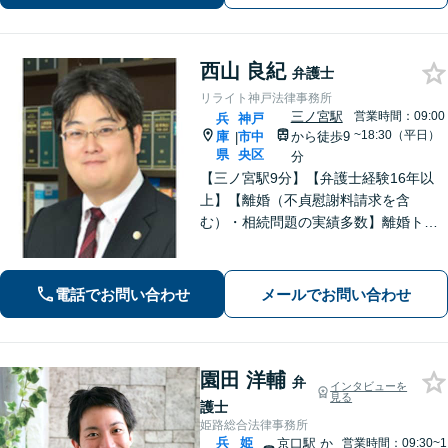
駅6分】
西山 良紀
弁護士
リライト神戸法律事務所
三ノ宮駅
営業時間：09:00
兵
神戸
~18:30（平日）
庫
市中
から徒歩9
|
県
央区
分
【三ノ宮駅9分】【弁護士経験16年以
上】【離婚（不貞慰謝料請求を含
む）・相続問題の実績多数】離婚トラ
ブル・性犯罪事件での解決に定評あ
り。単純な法的アドバイスだけではな
く、依頼者が有利な条件で解決できる
電話でお問い合わせ
メールでお問い合わせ
対処法をご提案します。【初回相談無
料】
園田 洋輔
弁
インタビューを
見る
護士
姫路総合法律事務所
兵
姫
京口駅
か
営業時間：09:30~1