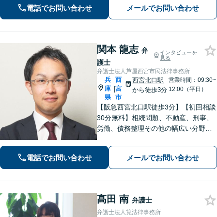
持ちを大切にしながら交渉します。
電話でお問い合わせ
メールでお問い合わせ
【Web相談可】【平日夜間可】【神戸
大丸の近く】
関本 龍志
弁
インタビューを
見る
護士
弁護士法人芦屋西宮市民法律事務所
兵
西
西宮北口駅
営業時間：09:30~
庫
宮
|
12:00（平日）
から徒歩3分
県
市
【阪急西宮北口駅徒歩3分】【初回相談
30分無料】相続問題、不動産、刑事、
労働、債務整理その他の幅広い分野に
対応可能です。よくお話を聞き、よく
調べて皆様それぞれの問題に合った解
電話でお問い合わせ
メールでお問い合わせ
決策をご提案していきます。まずはご
相談を。【完全個室で対応】【バリア
フリー】
髙田 南
弁護士
弁護士法人筧法律事務所