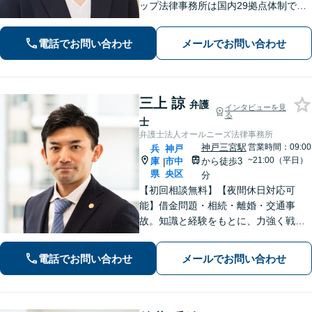
ップ法律事務所は国内29拠点体制で全
国対応！【ご自宅からの電話相談にも
対応(法律相談は完全予約制)】各分野で
電話でお問い合わせ
メールでお問い合わせ
専門性の高い弁護士が寄り添い解決を
サポートします。
三上 諒
弁護
インタビューを見
る
士
弁護士法人オールニーズ法律事務所
神戸三宮駅
営業時間：09:00
兵
神戸
~21:00（平日）
庫
市中
から徒歩3
|
県
央区
分
【初回相談無料】【夜間休日対応可
能】借金問題・相続・離婚・交通事
故。知識と経験をもとに、力強く戦い
ます。お客様の心の声に耳を傾け、真
剣に向き合い、わかりやすい言葉を心
電話でお問い合わせ
メールでお問い合わせ
掛けます。