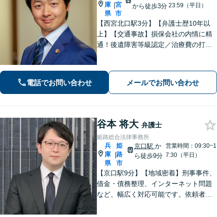
庫
宮
|
23:59（平日）
から徒歩3分
県
市
【西宮北口駅3分】【弁護士歴10年以
上】【交通事故】損保会社の内情に精
通！後遺障害等級認定／治療費の打ち
切りなどご相談ください【離婚・男
女】DV・モラハラ事案に注力！交渉、
調停、裁判などお任せください【初回
電話でお問い合わせ
メールでお問い合わせ
相談無料】
谷本 将大
弁護士
姫路総合法律事務所
兵
姫
京口駅
か
営業時間：09:30~1
庫
路
|
7:30（平日）
ら徒歩9分
県
市
【京口駅9分】【地域密着】刑事事件、
借金・債務整理、インターネット問題
など、幅広く対応可能です。依頼者さ
まが抱える苦悩や苦しみにできる限り
寄り添い、丁寧かつ親身に対応いたし