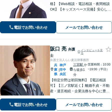
格】【Web相談・電話相談・夜間相談
OK】【キッズスペース完備】安心して
お話しできる環境◎高い専門性で問題
解決をサポートします。◇離婚（子ど
も・熟年・不貞・モラハラ）◇相続
電話でお問い合わせ
メールでお問い合わせ
（限定承認等も）◇行政（いじめ・学
校）対応
阪口 亮
弁護
インタビューを見
る
士
弁護士法人らい麦法律事務所
三宮駅
か
営業時間：10:00
兵
神戸
~19:00（平日）
庫
市中
ら徒歩1
|
県
央区
分
【特定分野は初回無料】【電話相談
可】【三ノ宮駅近く】離婚不貞・不動
産・遺言相続・企業法務を中心に豊富
な解決実績あり。「すべては依頼者の
ために」をモットーに、高い専門性を
電話でお問い合わせ
メールでお問い合わせ
もって最善の解決を実現します。お気