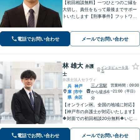
【初回相談無料】一つひとつのご縁を
大切し、責任をもって最後までサポー
トいたします【刑事事件】フットワー
クの軽さとスピードが強み。豊富な経
験を活かして最善の解決を【離婚問
題】経済面やお子さまの将来を見据
電話でお問い合わせ
メールでお問い合わせ
え、納得できる解決策を提案【元町駅4
分】
林 雄大
弁護
インタビューを見
る
士
弁護士法人セラヴィ
三ノ宮駅
営業時間：09:00
兵
神戸
~21:00（平日）
庫
市中
から徒歩6
|
県
央区
分
【オンライン🆗、全国の地域に対応】
【神戸市の弁護士が対応いたします】
🔶対面での初回相談20分無料🔶いじめ
問題や学校問題に精通。法的な解決だ
けでなく、依頼者が再び前を向けるよ
電話でお問い合わせ
メールでお問い合わせ
うな支援を心がけています。【三ノ宮