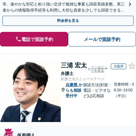
等、速やかな対応と粘り強い交渉で複雑な事案も回収実績多数。第三
者からの情報取得手続等も利用し大切な資産を少しでも回収できるよ
う尽力します【フリーランス・個人事業主のご相談も対応】
料金表を見る
電話で面談予約
メールで面談予約
三浦 宏太
大阪府
インタビュ
ーを見る
弁護士
弁護士法人ニューステージ
営業時間：0
兵庫県
か
面談方法(対面・
らも相談
電話・ビデオな
9:30~19:00
受付中
ど)は応相談
（平日）
仮差押え