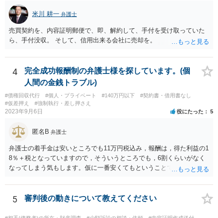
却することができる。 １項３号でか２項で対応することになるでしょ
米川 耕一
う。 ですが、差しあたっては捜索願を出すなどの対応になるでしょ
弁護士
う。 携帯電話を持って移動していればある程度状況はわかります。 急
売買契約を、内容証明郵便で、即、解約して、手付を受け取っていた
ぎの回答・対応を希望されているのであれば、個別のご相談をおすす
ら、手付没収。 そして、信用出来る会社に売却を。
めします。
4
完全成功報酬制の弁護士様を探しています。(個
人間の金銭トラブル)
#債権回収代行
#個人・プライベート
#140万円以下
#契約書・借用書なし
#仮差押え
#強制執行・差し押さえ
2023年9月6日
役にたった
5
匿名B
弁護士
弁護士の着手金は安いところでも11万円税込み，報酬は，得た利益の1
8％＋税となっていますので，そういうところでも，6割くらいがなく
なってしまう気もします。仮に一番安くてもということです。 交渉や
訴訟でとなると，100万円くらい見ておくべき話もありえるので，回収
額に比して，完全報酬で受けるメリットが弁護士側にない気もしま
す。 地方裁判所の少額訴訟という制度を利用できるか裁判所に問い合
5
審判後の動きについて教えてください
わせてご自身で進めるほうがよい気がします。 弁護士はぜいたく品で
すから，費用倒れの恐れありです。