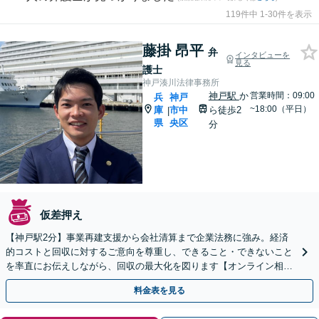
119件中 1-30件を表示
藤掛 昂平
弁
インタビューを
見る
護士
神戸湊川法律事務所
神戸駅
か
営業時間：09:00
兵
神戸
~18:00（平日）
庫
市中
ら徒歩2
|
県
央区
分
仮差押え
【神戸駅2分】事業再建支援から会社清算まで企業法務に強み。経済
的コストと回収に対するご意向を尊重し、できること・できないこと
を率直にお伝えしながら、回収の最大化を図ります【オンライン相談
OK】【夜間・休日相談可（要予約）】
料金表を見る