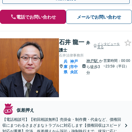
電話でお問い合わせ
メールでお問い合わせ
石井 龍一
弁
インタビューを
見る
護士
石井法律事務所
神戸駅
か
営業時間：00:00
兵
神戸
~23:59（平日）
庫
市中
ら徒歩3
|
県
央区
分
仮差押え
【電話相談可】【初回相談無料】売掛金・制作費・代金など、債権回
収にまつわるさまざまなトラブルに対応します【債権回収はスピード
対応が重要】交渉、仮差押えから訴訟・強制執行まで、状況に応じ迅