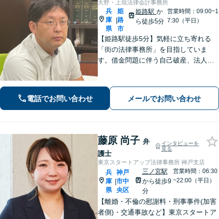
天野・上垣法律会計事務所
兵
姫
姫路駅
か
営業時間：09:00~1
庫
路
|
7:30（平日）
ら徒歩5分
県
市
【姫路駅徒歩5分】気軽に立ち寄れる
「街の法律事務所」を目指していま
す。借金問題に伴う自己破産、法人破
産/離婚調停や親権、不貞の慰謝料請求
などの実績多数！困っている人の声に
しっかり耳を傾けサポートいたしま
電話でお問い合わせ
メールでお問い合わせ
す。【初回相談無料】【個室対応】
藤原 尚子
弁
インタビューを
見る
護士
東京スタートアップ法律事務所 神戸支店
三ノ宮駅
営業時間：06:30
兵
神戸
~22:00（平日）
庫
市中
から徒歩9
|
県
央区
分
【離婚・不倫の慰謝料・刑事事件(加害
者側)・交通事故など】東京スタートア