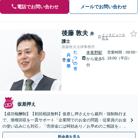
電話でお問い合わせ
メールでお問い合わせ
後藤 敦夫
弁
インタビューを
見る
護士
後藤敦夫法律事務所
た
本竜野駅
営業時間：09:00~
兵
つ
18:00（平日）
から徒歩5
庫
|
の
分
県
市
仮差押え
【成功報酬制】【初回相談無料】仮差し押さえから裁判・強制執行ま
で、債権回収を一貫サポート「企業間でのお金の問題・従業員のお金
の使い込みにも対応」「売掛金には時効あり／お早めのご相談を」未
払いの売掛金／工事代金や売買代／家賃滞納／損害賠償
料金表を見る