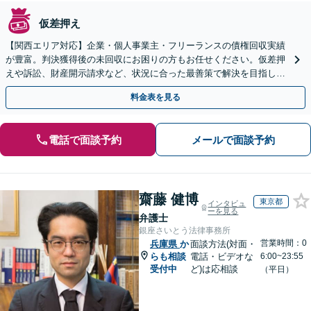
仮差押え
【関西エリア対応】企業・個人事業主・フリーランスの債権回収実績
が豊富。判決獲得後の未回収にお困りの方もお任せください。仮差押
えや訴訟、財産開示請求など、状況に合った最善策で解決を目指しま
す【夜間面談可】
料金表を見る
電話で面談予約
メールで面談予約
齋藤 健博
東京都
インタビュ
ーを見る
弁護士
銀座さいとう法律事務所
営業時間：0
兵庫県
か
面談方法(対面・
らも相談
電話・ビデオな
6:00~23:55
受付中
ど)は応相談
（平日）