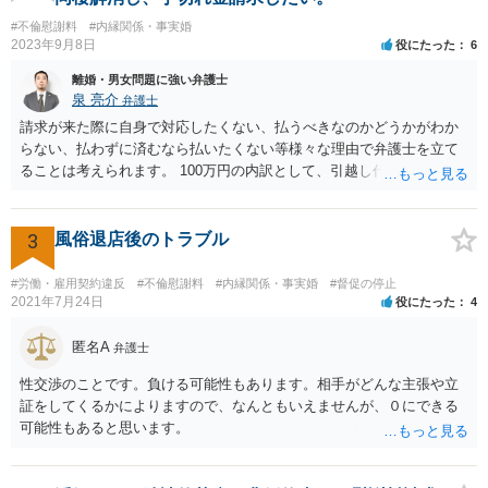
#不倫慰謝料
#内縁関係・事実婚
2023年9月8日
役にたった
6
離婚・男女問題に強い弁護士
泉 亮介
弁護士
請求が来た際に自身で対応したくない、払うべきなのかどうかがわか
らない、払わずに済むなら払いたくない等様々な理由で弁護士を立て
ることは考えられます。 100万円の内訳として、引越し代等でどの程
度の費用がかかったのかや、慰謝料としての支払いだったのかどうか
によっても追加での請求については変わってくるかと思われます。 ま
た、請求する金額によっては、相手方の判断として、それで全て終わ
3
風俗退店後のトラブル
るのであれば払っておしまいにする、という考え方もあり得ます。
#労働・雇用契約違反
#不倫慰謝料
#内縁関係・事実婚
#督促の停止
2021年7月24日
役にたった
4
匿名A
弁護士
性交渉のことです。負ける可能性もあります。相手がどんな主張や立
証をしてくるかによりますので、なんともいえませんが、０にできる
可能性もあると思います。