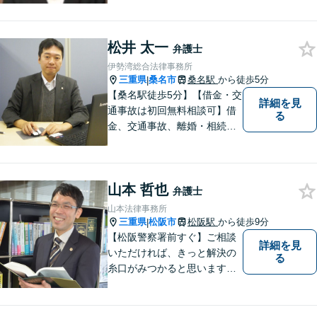
さい。
松井 太一
弁護士
伊勢湾総合法律事務所
三重県
桑名市
桑名駅
から徒歩5分
|
【桑名駅徒歩5分】【借金・交
詳細を見
通事故は初回無料相談可】借
る
金、交通事故、離婚・相続、
刑事事件など。難しい専門用
語はなるべく使わずに、分か
りやすい説明を心がけており
山本 哲也
ます。地域密着型の法律事務
弁護士
所です。お気軽にどうぞ【弁
山本法律事務所
護士費用特約保険・法テラス
三重県
松阪市
松阪駅
から徒歩9分
|
利用可】
【松阪警察署前すぐ】ご相談
詳細を見
いただければ、きっと解決の
る
糸口がみつかると思います。
法律の専門家としての豊富な
知識と経験で、誠実にご対応
いたします。