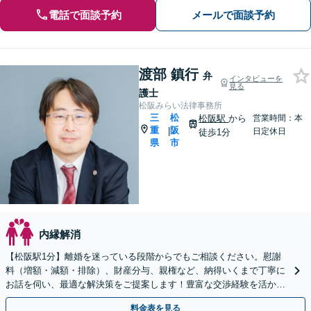
電話で面談予約
メールで面談予約
渡部 鎮行
弁
インタビューを
見る
護士
松阪みらい法律事務所
三
松
松阪駅
から
営業時間：本
重
阪
|
日定休日
徒歩1分
県
市
内縁解消
【松阪駅1分】離婚を迷っている段階からでもご相談ください。慰謝
料（増額・減額・排除）、財産分与、親権など、納得いくまで丁寧に
お話を伺い、最適な解決策をご提案します！豊富な交渉経験を活か
し、解決を目指します。【完全個室で相談】【夜間面談可】
料金表を見る