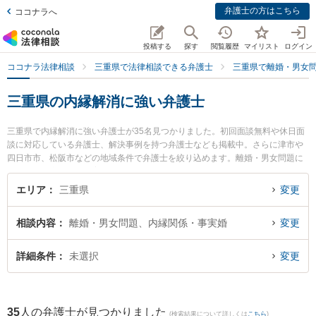
弁護士の方はこちら
ココナラへ
投稿する
探す
閲覧履歴
マイリスト
ログイン
ココナラ法律相談
三重県で法律相談できる弁護士
三重県で離婚・男女
三重県の内縁解消に強い弁護士
三重県で内縁解消に強い弁護士が35名見つかりました。初回面談無料や休日面
談に対応している弁護士、解決事例を持つ弁護士なども掲載中。さらに津市や
四日市市、松阪市などの地域条件で弁護士を絞り込めます。離婚・男女問題に
関係する財産分与や養育費、親権等の細かな分野での絞り込み検索もでき便利
です。特に弁護士法人シンフォニア法律事務所の吉川 明奈弁護士や松阪みらい
エリア
三重県
変更
法律事務所の渡部 鎮行弁護士、ベリーベスト法律事務所 津オフィスの大屋 亮
介弁護士のプロフィール情報や弁護士費用、強みなどが注目されています。
相談内容
離婚・男女問題、内縁関係・事実婚
変更
『三重県で土日や夜間に発生した内縁解消のトラブルを今すぐに弁護士に相談
したい』『内縁解消のトラブル解決の実績豊富な近くの弁護士を検索したい』
『初回相談無料で内縁解消を法律相談できる三重県内の弁護士に相談予約した
詳細条件
未選択
変更
い』などでお困りの相談者さんにおすすめです。
35
人の弁護士が見つかりました
(検索結果について詳しくは
こちら
)