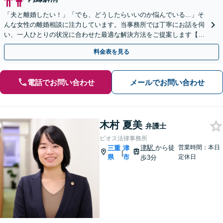
「夫と離婚したい！」「でも、どうしたらいいのか悩んでいる...」そ
んな女性の離婚相談に注力しています。当事務所では丁寧にお話を伺
い、一人ひとりの状況に合わせた最適な解決方法をご提案します【選
べる料金プラン】【法テラス可】【近鉄四日市駅3分】
料金表を見る
電話でお問い合わせ
メールでお問い合わせ
木村 夏美
弁護士
ビオス法律事務所
津駅
から徒
営業時間：本日
三重
津
|
県
市
定休日
歩3分