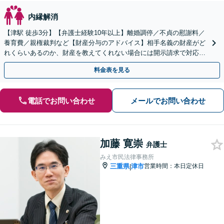
内縁解消
【津駅 徒歩3分】【弁護士経験10年以上】離婚調停／不貞の慰謝料／
養育費／親権裁判など【財産分与のアドバイス】相手名義の財産がど
れくらいあるのか、財産を教えてくれない場合には開示請求で対応し
ます。お気軽にご相談ください。
料金表を見る
電話でお問い合わせ
メールでお問い合わせ
加藤 寛崇
弁護士
みえ市民法律事務所
三重県
津市
営業時間：本日定休日
|