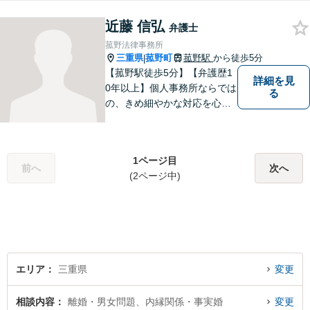
ご相談いただければ、早期に
近藤 信弘
解決できる問題もありますの
弁護士
で、 お気軽にご相談くださ
菰野法律事務所
い。
三重県
菰野町
菰野駅
から徒歩5分
|
【菰野駅徒歩5分】【弁護歴1
詳細を見
0年以上】個人事務所ならでは
る
の、きめ細やかな対応を心が
けています。「相談してよか
った」と思っていただけるよ
う、最後まで粘り強く弁護を
1ページ目
行います！【完全個室】
前へ
次へ
(2ページ中)
エリア
三重県
変更
相談内容
離婚・男女問題、内縁関係・事実婚
変更