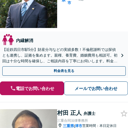
県
市
内縁解消
【近鉄四日市駅5分】財産分与などの実績多数！不倫慰謝料では探偵
とも連携し、証拠を集めます。親権、養育費、婚姻費用も相談可。初
回は十分な時間を確保し、ご相談内容を丁寧にお伺いします。料金に
ついても納得いただけるまで丁寧にご説明いたします。
料金表を見る
電話でお問い合わせ
メールでお問い合わせ
村田 正人
弁護士
三重合同法律事務所
三重県
津市
営業時間：本日定休日
|