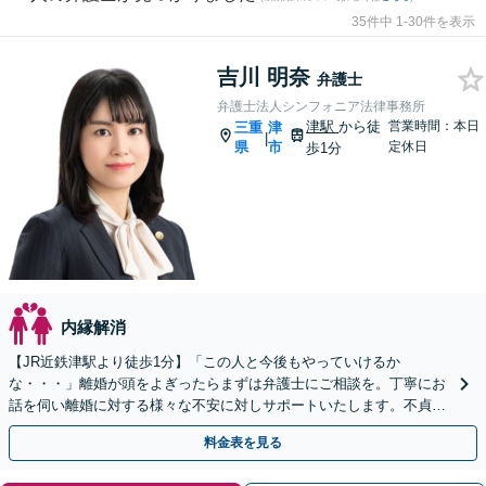
35件中 1-30件を表示
吉川 明奈
弁護士
弁護士法人シンフォニア法律事務所
津駅
から徒
営業時間：本日
三重
津
|
県
市
定休日
歩1分
内縁解消
【JR近鉄津駅より徒歩1分】「この人と今後もやっていけるか
な・・・」離婚が頭をよぎったらまずは弁護士にご相談を。丁寧にお
話を伺い離婚に対する様々な不安に対しサポートいたします。不貞慰
謝料／財産分与／婚姻費用など幅広く対応可能◎
料金表を見る