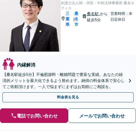
弁護士法人関・岸田・中村法律事務所 桑名オ
フィス
三
桑
桑名駅
から
営業時間：本
重
名
|
日定休日
徒歩5分
県
市
内縁解消
【桑名駅徒歩5分】不倫慰謝料・離婚問題で豊富な実績。あなたの経
済的メリットを最大化できるよう努めます。納得の料金体系で安心し
てご依頼頂けます。一人で悩まずにまずはお気軽にご相談を。
料金表を見る
電話でお問い合わせ
メールでお問い合わせ