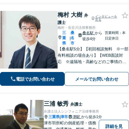
梅村 大樹
弁
インタビューを
見る
護士
梅村・長谷川法律事務所
三
桑
桑名駅
から
営業時間：本
重
名
|
日定休日
徒歩4分
県
市
【桑名駅5分】【初回相談無料 ※一部
有料相談の場合あり】【WEB面談対
応 ※遠隔地・高齢などのご事情のあ
る場合】【分割払い対応】【休日・夜
間相談可】
電話でお問い合わせ
メールでお問い合わせ
三浦 敏秀
弁護士
弁護士法人シンフォニア法律事務所
三重県
津市
津駅
から徒歩1分
|
津市羽所町の倒産処理・債務
詳細を見