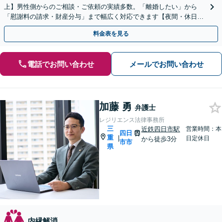
上】男性側からのご相談・ご依頼の実績多数。「離婚したい」から
「慰謝料の請求・財産分与」まで幅広く対応できます【夜間・休日の
相談可能】【LINEで相談予約】
料金表を見る
電話でお問い合わせ
メールでお問い合わせ
加藤 勇
弁護士
レジリエンス法律事務所
三
近鉄四日市駅
営業時間：本
四日
重
|
日定休日
から徒歩3分
市市
県
内縁解消