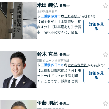
米田 義弘
弁護士
上野法律事務所
三重県
伊賀市
上野市駅
から徒歩4分
|
【完全個室】【上野市駅 徒
詳細を見
歩４分】【駐車場あり】伊賀
る
市・名張市の方々に、借金、
交通事故の問題から、離婚・
男女問題、相続、労働の問題
まで、幅広い分野でご対応さ
鈴木 克昌
せていただきますので、一人
弁護士
で悩まずに、なんでもご相談
四日市エース法律事務所
ください
三重県
四日市市
近鉄名古屋駅
から徒歩7分
|
【近鉄四日市駅徒歩７分】モ
詳細を見
ットーは『しっかり話を聞
る
く』ことです。誠実さと実直
さを取り柄に、一つ一つの案
件に真摯に向き合います。離
婚問題／企業法務／労働問題
伊藤 朋紀
（使用者側）／交通事故／相
弁護士
続問題など、幅広く対応。お