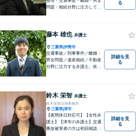
整理・交通事故・離婚・男女
る
問題・相続分野に注力してい
る弁護士です。お困りの方は
是非一度ご相談ください。
【個人の債務整理、交通事故
藤本 雄也
相談は初回無料】【夜間予約
弁護士
可能】
.
三重県
伊勢市
|
交通事故／刑事事件／離婚・
詳細を見
男女問題／遺産相続／不動産
る
分野に注力する弁護士。依頼
者の気持ちに寄り添って働く
ことがモットーです。まずは
お気軽にご相談ください！
【離婚・男女問題の経験多
鈴木 栄智
弁護士
数】
鈴木栄智法律事務所
三重県
津市
|
【夜間休日対応可】【女性弁
詳細を見
護士】【津市の弁護士】交通
る
事故被害者の方は初回相談無
料です。ぜひ一度ご相談くだ