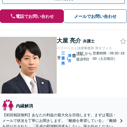
電話でお問い合わせ
メールでお問い合わせ
大屋 亮介
弁護士
ベリーベスト法律事務所 津オフィス
三
津駅
から
営業時間：09:30~18:
津
重
|
00（土日祝日）
徒歩8分
市
県
内縁解消
【初回相談無料】あなたの利益の最大化を目指します。まずは電話・
メールで状況を丁寧にお聞きします。「離婚を希望している」「離婚
を切り出された」「不貞の慰謝料請求をしたい」等お任せください。