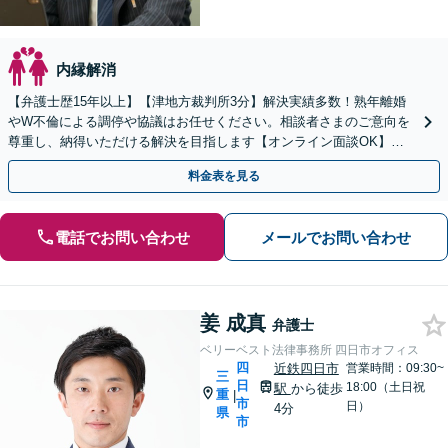
内縁解消
【弁護士歴15年以上】【津地方裁判所3分】解決実績多数！熟年離婚
やW不倫による調停や協議はお任せください。相談者さまのご意向を
尊重し、納得いただける解決を目指します【オンライン面談OK】
【お子さま連れの相談可】
料金表を見る
電話でお問い合わせ
メールでお問い合わせ
姜 成真
弁護士
ベリーベスト法律事務所 四日市オフィス
四
近鉄四日市
営業時間：09:30~
三
日
18:00（土日祝
駅
から徒歩
重
|
市
日）
4分
県
市