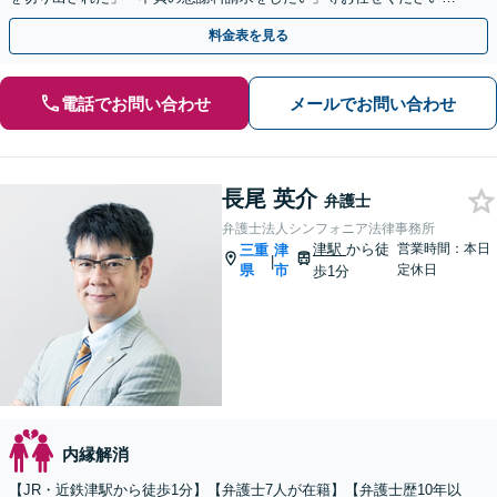
【リーズナブルな料金設定】
料金表を見る
電話でお問い合わせ
メールでお問い合わせ
長尾 英介
弁護士
弁護士法人シンフォニア法律事務所
津駅
から徒
営業時間：本日
三重
津
|
県
市
定休日
歩1分
内縁解消
【JR・近鉄津駅から徒歩1分】【弁護士7人が在籍】【弁護士歴10年以