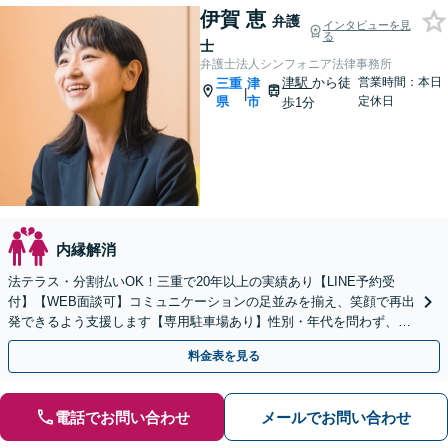
伊賀 恵
弁護
インタビューを見
る
士
弁護士法人シンフォニア法律事務所
津駅
から徒
営業時間：本日
三重
津
|
県
市
定休日
歩1分
内縁解消
法テラス・分割払いOK！三重で20年以上の実績あり【LINE予約受
付】【WEB面談可】コミュニケーションの足並みを揃え、笑顔で再出
発できるよう支援します【専用駐車場あり】性別・年代を問わず、幅
広いご相談に対応【完全個室】【お子さま同席可】
料金表を見る
電話でお問い合わせ
メールでお問い合わせ