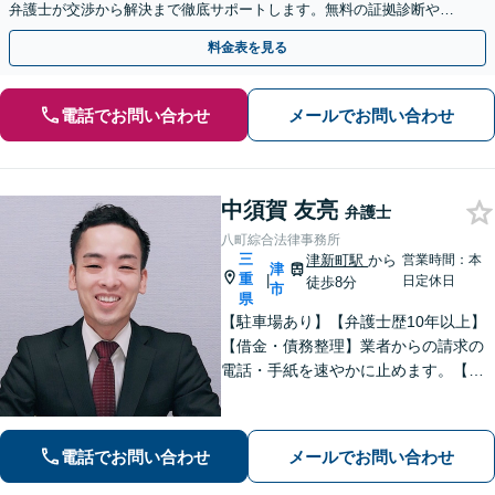
弁護士が交渉から解決まで徹底サポートします。無料の証拠診断や着
手金の返還保証もありますので安心してご相談ください。
料金表を見る
電話でお問い合わせ
メールでお問い合わせ
中須賀 友亮
弁護士
八町綜合法律事務所
三
津新町駅
から
営業時間：本
津
重
|
日定休日
徒歩8分
市
県
【駐車場あり】【弁護士歴10年以上】
【借金・債務整理】業者からの請求の
電話・手紙を速やかに止めます。【交
通事故】解決実績多数。適切な賠償金
額の獲得に尽力します。物損も対応し
ます。【分割払い利用可】【当日・夜
電話でお問い合わせ
メールでお問い合わせ
間の面談可】【完全個室で対応】