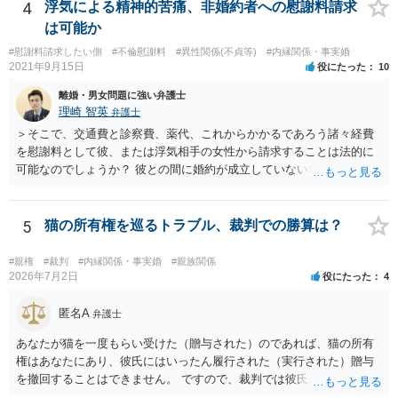
4
浮気による精神的苦痛、非婚約者への慰謝料請求
は可能か
#慰謝料請求したい側
#不倫慰謝料
#異性関係(不貞等)
#内縁関係・事実婚
2021年9月15日
役にたった
10
離婚・男女問題に強い弁護士
理崎 智英
弁護士
＞そこで、交通費と診察費、薬代、これからかかるであろう諸々経費
を慰謝料として彼、または浮気相手の女性から請求することは法的に
可能なのでしょうか？ 彼との間に婚約が成立していない場合には，彼
や浮気相手の女性に対して慰謝料を請求することはできません。
5
猫の所有権を巡るトラブル、裁判での勝算は？
#親権
#裁判
#内縁関係・事実婚
#親族関係
2026年7月2日
役にたった
4
匿名A
弁護士
あなたが猫を一度もらい受けた（贈与された）のであれば、猫の所有
権はあなたにあり、彼氏にはいったん履行された（実行された）贈与
を撤回することはできません。 ですので、裁判では彼氏が勝つことは
できません。 もっとも、贈与が立証（証明）できるかどうかはご記載