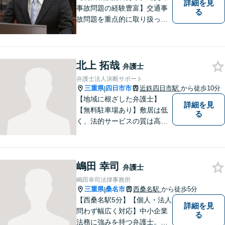
詳細を見
事故問題の経験豊富】交通事
る
故問題を重点的に取り扱って
おり、中でも被害者からのご
相談案件を中心に手掛けてい
ます。その他の法律問題につ
いても、あなたの身近な相談
北上 拓哉
弁護士
役として、あなたの力になり
弁護士法人決断サポート
ます。
三重県
四日市市
近鉄四日市駅
から徒歩10分
|
【地域に根ざした弁護士】
詳細を見
【無料駐車場あり】敷居は低
る
く、法的サービスの質は高く
をモットーに、ご相談者の立
場に立って、問題の解決を目
指します。交通事故／借金問
嶋田 幸司
題／離婚問題／相続問題／企
弁護士
業法務など、幅広く対応可
嶋田幸司法律事務所
能。【明確な料金体系】どう
三重県
桑名市
西桑名駅
から徒歩5分
|
ぞご連絡ください。
【西桑名駅5分】【個人・法人
詳細を見
問わず幅広く対応】中小企業
る
法務に強みを持つ弁護士。個