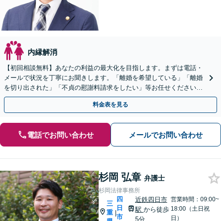
内縁解消
【初回相談無料】あなたの利益の最大化を目指します。まずは電話・
メールで状況を丁寧にお聞きします。「離婚を希望している」「離婚
を切り出された」「不貞の慰謝料請求をしたい」等お任せください。
【リーズナブルな料金設定】
料金表を見る
電話でお問い合わせ
メールでお問い合わせ
杉岡 弘章
弁護士
杉岡法律事務所
四
近鉄四日市
営業時間：09:00~
三
日
18:00（土日祝
駅
から徒歩
重
|
市
日）
5分