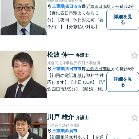
四日市SG法律事務所
気軽にご相談ください。
三重県
四日市市
近鉄四日市駅
から徒歩2分
|
【近鉄四日市駅より徒歩３
詳細を見
分】【夜間・休日対応可（要
る
予約）】【分割払い対応】
【弁護士歴１０年以上】 法律
相談を大切にしています。ま
ずはできる限り丁寧にお聞き
松波 伸一
して、一緒に解決方法を考え
弁護士
る手助けをさせていただけれ
旭合同法律事務所 四日市事務所
ばと思いますので、お気軽に
三重県
四日市市
近鉄四日市駅
から徒歩5分
|
ご相談ください。
【初回の電話相談は無料で対
詳細を見
応します】【土日もOK】【近
る
鉄四日市駅5分】【離婚・相続
問題】困っている方の力にな
れる様、話を聞き、寄り添い
ます【後見業務などの民事・
川戸 雄介
刑事事件全般】双方ともに納
弁護士
得する解決を目指します【交
川戸綜合法律事務所
通事故】示談金の増額に向け
三重県
鈴鹿市
|
尽力
【初回相談無料あり】【交通