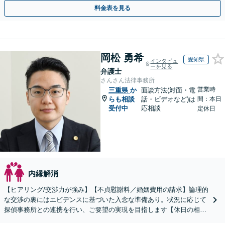
り添い、ご意向に沿う解決を目指します【Web相談可】
料金表を見る
岡松 勇希
愛知県
インタビュ
ーを見る
弁護士
さんさん法律事務所
営業時
三重県
か
面談方法(対面・電
らも相談
話・ビデオなど)は
間：本日
受付中
応相談
定休日
内縁解消
【ヒアリング/交渉力が強み】【不貞慰謝料／婚姻費用の請求】論理的
な交渉の裏にはエビデンスに基づいた入念な準備あり。状況に応じて
探偵事務所との連携を行い、ご要望の実現を目指します【休日の相談
可能】【御器所駅／桜山駅徒歩14分】