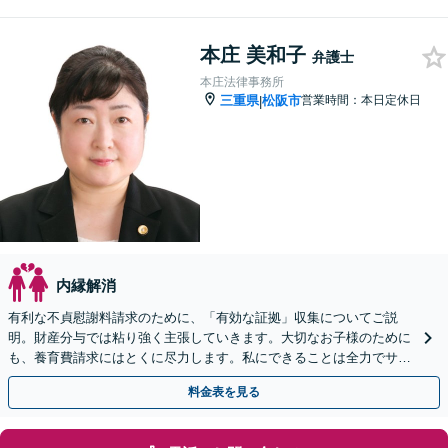
本庄 美和子
弁護士
本庄法律事務所
三重県
松阪市
営業時間：本日定休日
|
内縁解消
有利な不貞慰謝料請求のために、「有効な証拠」収集についてご説
明。財産分与では粘り強く主張していきます。大切なお子様のために
も、養育費請求にはとくに尽力します。私にできることは全力でサポ
ートさせていただきます。
料金表を見る