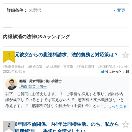
詳細条件
未選択
変更
内縁解消の法律Q&Aランキング
1
元彼女からの慰謝料請求、法的義務と対応策は？
#離婚書類作成
#離婚協議
#内縁関係・事実婚
#不倫慰謝料
#慰謝料請求された側
2021年8月5日
役にたった
15
離婚・男女問題に強い弁護士
理崎 智英
弁護士
以下、ご質問にお答えします。 1 ご事情を拝見する限り、婚約や内
縁が成立しているとまでは言えないので、慰謝料の支払義務はないと
考えます。 2 慰謝料ではなく解決金（手切れ金）という名目で数十
万円支払えば良いと思います。 3 今後同じような請求をされないよ
うに合意書を取り交わす必要はあると思います。 4 合意書を取り交
わし、その中で精算条項（一切の債権債務のないことを確認する）を
2
6年間不倫関係、内4年は同棲生活。のち、私から
設ければ、大丈夫です。
同棲解消し、手切れ金請求したい。