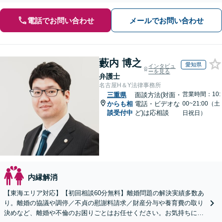
電話でお問い合わせ
メールでお問い合わせ
藪内 博之
愛知県
インタビュ
ーを見る
弁護士
名古屋H＆Y法律事務所
営業時間：10:
三重県
面談方法(対面・
からも相
電話・ビデオな
00~21:00（土
談受付中
ど)は応相談
日祝日）
内縁解消
【東海エリア対応】【初回相談60分無料】離婚問題の解決実績多数あ
り。離婚の協議や調停／不貞の慰謝料請求／財産分与や養育費の取り
決めなど、離婚や不倫のお困りごとはお任せください。お気持ちに寄