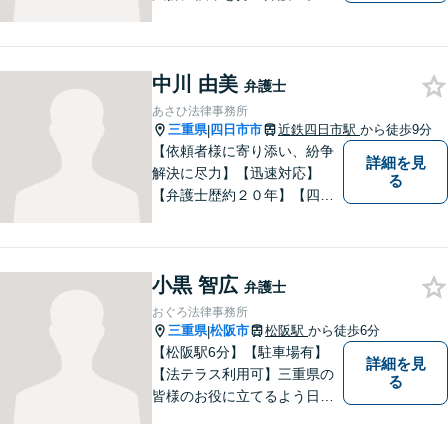
人事務所ならではのきめ細や
かさが特徴です。依頼者様の
本質的な問題解決に貢献いた
中川 由美
します。お困りごとは、お気
弁護士
軽にご相談ください。
あさひ法律事務所
三重県
四日市市
近鉄四日市駅
から徒歩9分
|
【依頼者様に寄り添い、紛争
詳細を見
解決に尽力】【迅速対応】
る
【弁護士歴約２０年】【四日
市市役所すぐ西】【女性弁護
士】＊安心してご相談くださ
い＊
小黒 智広
弁護士
おぐろ法律事務所
三重県
松阪市
松阪駅
から徒歩6分
|
【松阪駅6分】【駐車場有】
詳細を見
【法テラス利用可】三重県の
る
皆様のお役に立てるよう日々
努力を怠らず、研鑽を積みた
いと考えています。弁護士に