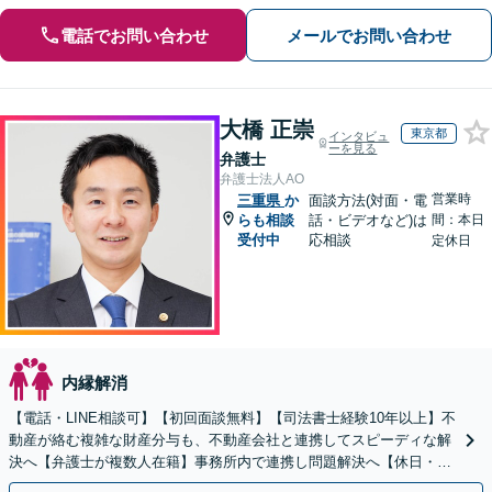
電話でお問い合わせ
メールでお問い合わせ
大橋 正崇
東京都
インタビュ
ーを見る
弁護士
弁護士法人AO
営業時
三重県
か
面談方法(対面・電
らも相談
話・ビデオなど)は
間：本日
受付中
応相談
定休日
内縁解消
【電話・LINE相談可】【初回面談無料】【司法書士経験10年以上】不
動産が絡む複雑な財産分与も、不動産会社と連携してスピーディな解
決へ【弁護士が複数人在籍】事務所内で連携し問題解決へ【休日・夜
間面談可】【子連れ相談可】【虎ノ門駅1分】