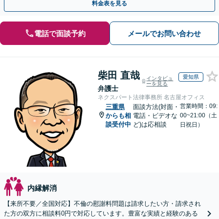
料金表を見る
電話で面談予約
メールでお問い合わせ
柴田 直哉
愛知県
インタビュ
ーを見る
弁護士
ネクスパート法律事務所 名古屋オフィス
営業時間：09:
三重県
面談方法(対面・
からも相
電話・ビデオな
00~21:00（土
談受付中
ど)は応相談
日祝日）
内縁解消
【来所不要／全国対応】不倫の慰謝料問題は請求したい方・請求され
た方の双方に相談料0円で対応しています。豊富な実績と経験のある