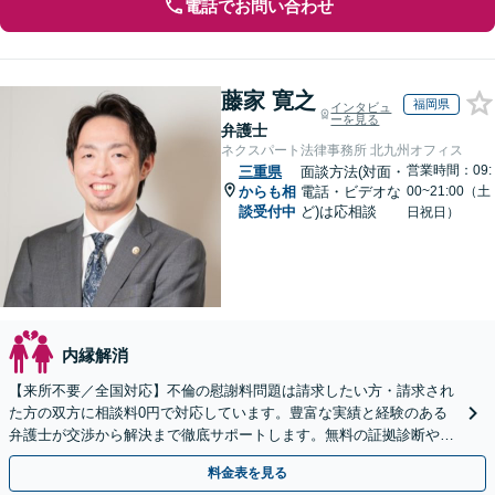
電話でお問い合わせ
藤家 寛之
福岡県
インタビュ
ーを見る
弁護士
ネクスパート法律事務所 北九州オフィス
営業時間：09:
三重県
面談方法(対面・
からも相
電話・ビデオな
00~21:00（土
談受付中
ど)は応相談
日祝日）
内縁解消
【来所不要／全国対応】不倫の慰謝料問題は請求したい方・請求され
た方の双方に相談料0円で対応しています。豊富な実績と経験のある
弁護士が交渉から解決まで徹底サポートします。無料の証拠診断や着
手金の返還保証もありますので安心してご相談ください。
料金表を見る