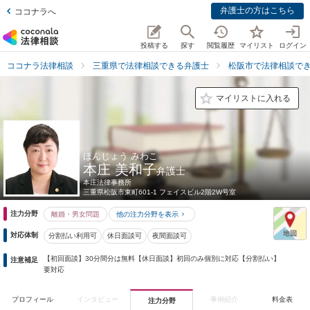
弁護士の方はこちら
ココナラへ
投稿する
探す
閲覧履歴
マイリスト
ログイン
ココナラ法律相談
三重県で法律相談できる弁護士
松阪市で法律相談で
マイリストに入れる
ほんじょう みわこ
本庄 美和子
弁護士
本庄法律事務所
三重県
松阪市東町601-1 フェイスビル2階2W号室
注力分野
離婚・男女問題
他の注力分野を表示
対応体制
分割払い利用可
休日面談可
夜間面談可
【初回面談】30分間分は無料【休日面談】初回のみ個別に対応【分割払い】
注意補足
要対応
プロフィール
インタビュー
事例紹介
料金表
注力分野