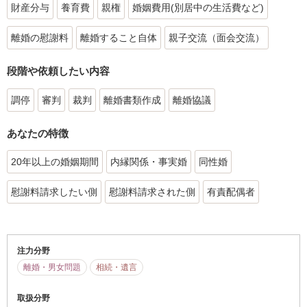
財産分与
養育費
親権
婚姻費用(別居中の生活費など)
離婚の慰謝料
離婚すること自体
親子交流（面会交流）
段階や依頼したい内容
調停
審判
裁判
離婚書類作成
離婚協議
あなたの特徴
20年以上の婚姻期間
内縁関係・事実婚
同性婚
慰謝料請求したい側
慰謝料請求された側
有責配偶者
注力分野
離婚・男女問題
相続・遺言
取扱分野