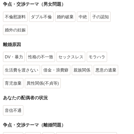
争点・交渉テーマ（男女問題）
不倫慰謝料
ダブル不倫
婚約破棄
中絶
子の認知
婚外の妊娠
離婚原因
DV・暴力
性格の不一致
セックスレス
モラハラ
生活費を渡さない
借金・浪費癖
親族関係
悪意の遺棄
育児放棄
異性関係(不貞等)
あなたの配偶者の状況
音信不通
争点・交渉テーマ（離婚問題）