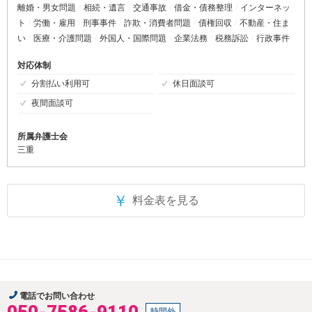
離婚・男女問題
相続・遺言
交通事故
借金・債務整理
インターネッ
ト
労働・雇用
刑事事件
詐欺・消費者問題
債権回収
不動産・住ま
い
医療・介護問題
外国人・国際問題
企業法務
税務訴訟
行政事件
対応体制
分割払い利用可
休日面談可
夜間面談可
所属弁護士会
三重
￥
料金表を見る
電話でお問い合わせ
050-7586-9110
時間外