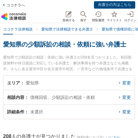
弁護士の方はこちら
ココナラへ
投稿する
探す
閲覧履歴
マイリスト
ログイン
ココナラ法律相談
愛知県で法律相談できる弁護士
愛知県で債権回収に
愛知県の少額訴訟の相談・依頼に強い弁護士
愛知県で少額訴訟の相談・依頼に強い弁護士が208名見つかりました。初回面
談無料や休日面談に対応している弁護士、解決事例を持つ弁護士なども掲載
中。さらに名古屋市中区や名古屋市中村区、一宮市などの地域条件で弁護士を
絞り込めます。債権回収に関係する売掛金回収や債権回収代行、債権の時効中
断等の細かな分野での絞り込み検索もでき便利です。特にさんさん法律事務所
エリア
愛知県
変更
の岡松 勇希弁護士やいなほ法律事務所の伊藤 力也弁護士、内田貴丈法律事務所
の内田 貴丈弁護士のプロフィール情報や弁護士費用、強みなどが注目されてい
相談内容
債権回収、少額訴訟の相談・依頼
変更
ます。『愛知県で土日や夜間に発生した少額訴訟の相談・依頼のトラブルを今
すぐに弁護士に相談したい』『少額訴訟の相談・依頼のトラブル解決の実績豊
富な近くの弁護士を検索したい』『初回相談無料で少額訴訟の相談・依頼を法
詳細条件
未選択
変更
律相談できる愛知県内の弁護士に相談予約したい』などでお困りの相談者さん
におすすめです。
208
人の弁護士が見つかりました
(検索結果について詳しくは
こちら
)