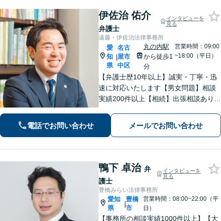
伊佐治 佑介
インタビューを
見る
弁護士
遠藤・伊佐治法律事務所
丸の内駅
営業時間：09:00
愛
名古
~18:00（平日）
知
屋市
から徒歩1
|
県
中区
分
【弁護士歴10年以上】誠実・丁寧・迅
速に対応いたします【男女問題】相談
実績200件以上【相続】出張相談あり
【交通事故】オンラインで完結！【借
金・債務整理】累計相談200件以上！
電話でお問い合わせ
メールでお問い合わせ
【企業法務】スポット依頼から顧問契
約まで【丸の内駅2分】
鴨下 卓治
弁
インタビューを
見る
護士
豊橋みらい法律事務所
愛知
豊橋
営業時間：08:00~22:00（平
|
県
市
日）
【事務所の相談実績1000件以上】【大