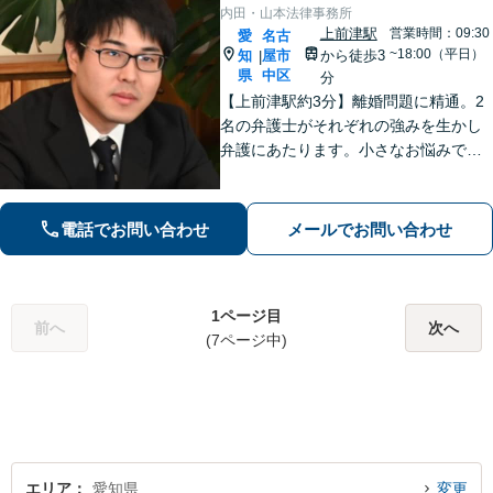
内田・山本法律事務所
上前津駅
営業時間：09:30
愛
名古
~18:00（平日）
知
屋市
から徒歩3
|
県
中区
分
【上前津駅約3分】離婚問題に精通。2
名の弁護士がそれぞれの強みを生かし
弁護にあたります。小さなお悩みで
も、まずは気軽にご相談ください。納
得のいく解決のため、最大限のアドバ
イスを行います！【初回相談無料】
電話でお問い合わせ
メールでお問い合わせ
1ページ目
前へ
次へ
(7ページ中)
エリア
愛知県
変更