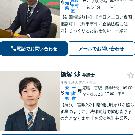
屋市
00~20:00（平
イブ駅
から
知
|
中村
日）
徒歩1分
県
区
【初回相談無料】【当日／土日／夜間
相談可】【刑事事件／企業法務に注
力】じっくりとお話を伺い、一緒にな
って問題解決を目指します。
電話でお問い合わせ
メールでお問い合わせ
篠塚 渉
弁護士
弁護士法人アストラル
愛
一
尾張一宮駅
営業時間：09:00~
知
宮
|
17:00（平日）
から徒歩2分
県
市
【尾張一宮駅2分】暗闇に明かりを照ら
す星のように、法律問題で悩む皆さま
の光となります【企業法務】各業界特
有の事情にも配慮し、最適なアドバイ
スを【離婚問題】女性弁護士在籍／証