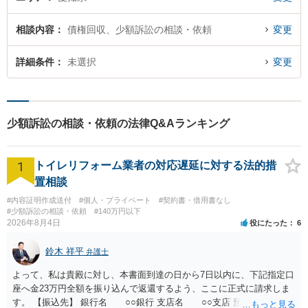
相談内容
債権回収、少額訴訟の相談・依頼
変更
詳細条件
未選択
変更
少額訴訟の相談・依頼の法律Q&Aランキング
1
トイレリフォーム業者の対応遅延に対する法的措
置相談
#内容証明作成送付
#個人・プライベート
#契約書・借用書なし
#少額訴訟の相談・依頼
#140万円以下
2026年8月4日
役にたった
6
鈴木 祥平
弁護士
よって、私は貴殿に対し、本書面到達の日から7日以内に、下記指定口
座へ金23万円全額を振り込んで返還するよう、ここに正式に請求しま
す。 【振込先】 銀行名 ○○銀行 支店名 ○○支店 預金種別 普通