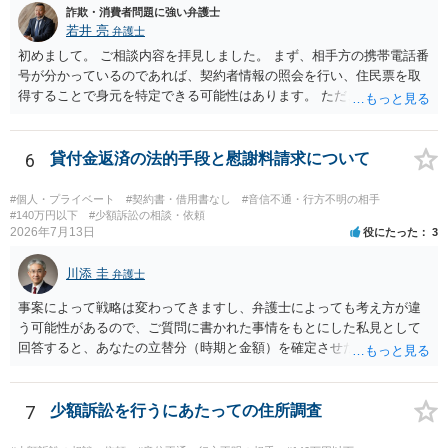
詐欺・消費者問題に強い弁護士
隣り合わせになることは避けたいという心理が働くことも無理からぬ
若井 亮
弁護士
ところです。一方、チケットがエリア指定のアリーナ席であれば隣り
合わせにならずに済むかもしれませんし、そのチケットが入手困難で
初めまして。 ご相談内容を拝見しました。 まず、相手方の携帯電話番
あったり特別席であったりすれば、判断は変わってくるかもしれませ
号が分かっているのであれば、契約者情報の照会を行い、住民票を取
ん。当該チケットがチケット転売防止法に規定する特定興行入場券に
得することで身元を特定できる可能性はあります。 ただ、他人名義の
該当し、券面上使用者が指定されている場合には、チケット引渡し以
携帯電話であるなどした場合には特定に結びつけることは難しいとこ
外に選択肢がない場合もあるでしょう。 このように、本件の紛争は、
ろです。 LINEについても、詐欺の事案であれば照会できる可能性はあ
法的には「当事者の合理的意思」がどこにあるのかを追求した解決が
りますが、携帯電話の番号を経由する方法より難しくなります。 身元
6
貸付金返済の法的手段と慰謝料請求について
必要になると思われます。なかなか難しい問題なので、弁護士によっ
を特定した後は、返金の理屈があるかどうかを確認していきます。 基
ても回答は異なるかもしれません。
本的に贈与に該当する場合には返金請求ができません。 詐欺を含め、
#個人・プライベート
#契約書・借用書なし
#音信不通・行方不明の相手
当方に返金の理屈があるかどうかを確認していきます。 さらに、渡し
#140万円以下
#少額訴訟の相談・依頼
2026年7月13日
役にたった
3
た金額について、裏付けがあるかどうかも精査します。 上記を経て、
身元の特定、返金の理屈があると判断できるのであれば、まずは交渉
川添 圭
からスタートすることになるでしょう。 ご理解のとおり、詐欺である
弁護士
ことの立証は簡単ではありません。 刑事事件化が出来るのであれば、
事案によって戦略は変わってきますし、弁護士によっても考え方が違
返金交渉で有利になる可能性がありますが、民事上の詐欺の立証以上
う可能性があるので、ご質問に書かれた事情をもとにした私見として
に難しいところがあります。 こちらについては、一度、最寄りの警察
回答すると、あなたの立替分（時期と金額）を確定させた上で、淡々
署に被害相談をするようにしてください。 具体的な見通しに関して
と訴訟提起する方がよい事案ではないかと思料します。支払督促だ
は、証拠を拝見する必要があるため、直接弁護士にご相談された方が
と、もし異議申立てがなされる可能性が高そうであれば時間の浪費
良いかと思います。
（通常訴訟へ移行する日数分空転する）になりますし、支払督促及び
7
少額訴訟を行うにあたっての住所調査
その異議後の通常訴訟は相手方の住所地が管轄裁判所になるため（特
に相手方が遠方である場合は）対応が面倒な場合があるからです。相