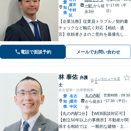
愛
屋市
0~17:00（平
ー駅
から徒
知
|
中村
日）
歩3分
県
区
【企業法務】従業員トラブル／契約書
チェックなど幅広く対応【相続・遺
言】依頼者さまのご意向を最優先した
戦い方！生前対策も
電話で面談予約
メールでお問い合わせ
林 泰佑
弁護
インタビューを見
る
士
名古屋第一法律事務所
丸の内駅
営業時間：09:30
愛
名古
~17:30（平日）
知
屋市
から徒歩1
|
県
中区
分
【丸の内駅1分】【WEB面談対応可】
【創立50年以上の事務所】不動産が関
係する相続では、一般的な建物・土地