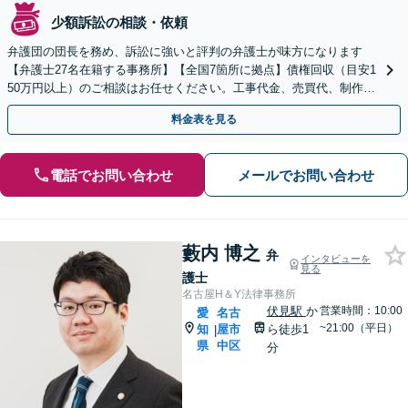
少額訴訟の相談・依頼
弁護団の団長を務め、訴訟に強いと評判の弁護士が味方になります
【弁護士27名在籍する事務所】【全国7箇所に拠点】債権回収（目安1
50万円以上）のご相談はお任せください。工事代金、売買代、制作
費、家賃滞納など【久屋大通駅5分】【ビデオ面談可】
料金表を見る
電話でお問い合わせ
メールでお問い合わせ
藪内 博之
弁
インタビューを
見る
護士
名古屋H＆Y法律事務所
伏見駅
か
営業時間：10:00
愛
名古
~21:00（平日）
知
屋市
ら徒歩1
|
県
中区
分