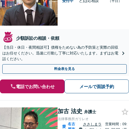
受付中
ど)は応相談
（平日）
少額訴訟の相談・依頼
【当日・休日・夜間相談可】債権をためない為の予防策と実際の回収
はお任せください。迅速に行動し丁寧に対応いたします。まずはお電
話ください。
料金表を見る
電話でお問い合わせ
メールで面談予約
加古 法史
弁護士
法律事務所ガリレオ
名古
ささしまラ
営業時間：09:
愛