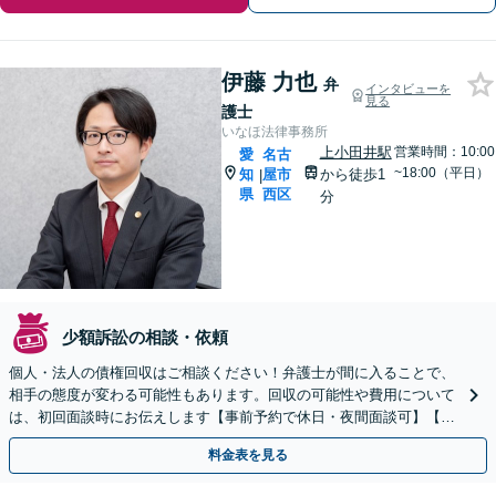
伊藤 力也
弁
インタビューを
見る
護士
いなほ法律事務所
上小田井駅
営業時間：10:00
愛
名古
~18:00（平日）
知
屋市
から徒歩1
|
県
西区
分
少額訴訟の相談・依頼
個人・法人の債権回収はご相談ください！弁護士が間に入ることで、
相手の態度が変わる可能性もあります。回収の可能性や費用について
は、初回面談時にお伝えします【事前予約で休日・夜間面談可】【上
小田井駅1分】
料金表を見る