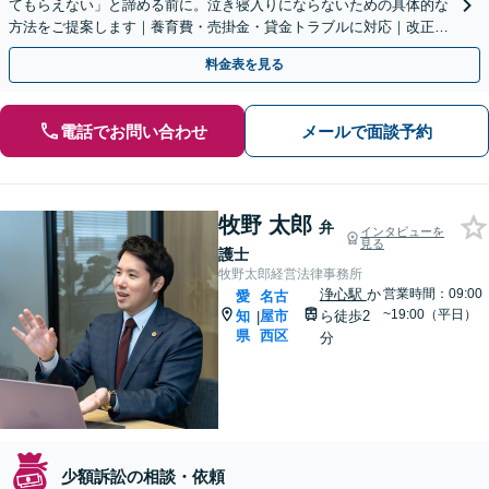
てもらえない」と諦める前に。泣き寝入りにならないための具体的な
方法をご提案します｜養育費・売掛金・貸金トラブルに対応｜改正さ
れた財産開示手続を活用【土日相談可能】
料金表を見る
電話でお問い合わせ
メールで面談予約
牧野 太郎
弁
インタビューを
見る
護士
牧野太郎経営法律事務所
浄心駅
か
営業時間：09:00
愛
名古
~19:00（平日）
知
屋市
ら徒歩2
|
県
西区
分
少額訴訟の相談・依頼