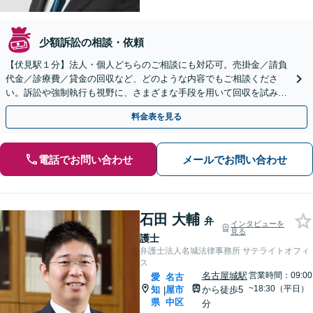
少額訴訟の相談・依頼
【伏見駅１分】法人・個人どちらのご相談にも対応可。売掛金／請負
代金／診療費／貸金の回収など、どのような内容でもご相談くださ
い。訴訟や強制執行も視野に、さまざまな手段を用いて回収を試みま
す【土日祝対応可】【Web相談可】
料金表を見る
電話でお問い合わせ
メールでお問い合わせ
石田 大輔
弁
インタビューを
見る
護士
弁護士法人名城法律事務所 サテライトオフィ
ス
名古屋城駅
営業時間：09:00
愛
名古
~18:30（平日）
知
屋市
から徒歩5
|
県
中区
分