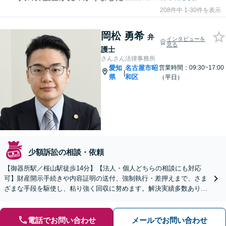
208件中 1-30件を表示
岡松 勇希
弁
インタビューを
見る
護士
さんさん法律事務所
愛知
名古屋市昭
営業時間：09:30~17:00
|
県
和区
（平日）
少額訴訟の相談・依頼
【御器所駅／桜山駅徒歩14分】【法人・個人どちらの相談にも対応
可】財産開示手続きや内容証明の送付、強制執行・差押えまで、さま
ざまな手段を駆使し、粘り強く回収に努めます。解決実績多数あり。
【債権回収にお困りの企業様の顧問契約にも注力】
電話でお問い合わせ
メールでお問い合わせ