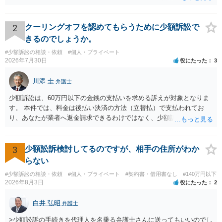
口座番号 ○○○○○○○ 口座名義 ○○○○ 万一、上記期限までに返金がな
されない場合には、貴殿には任意に返金する意思がないものと判断
し、やむを得ず、返還金23万円及びこれに対する遅延損害金の支払い
2
クーリングオフを認めてもらうために少額訴訟で
を求める民事訴訟、支払督促その他必要な法的手続を直ちに講じま
きるのでしょうか。
す。 その際には、訴訟に要する費用その他法令上認められる金員につ
#少額訴訟の相談・依頼
#個人・プライベート
いても併せて請求する予定ですので、あらかじめ申し添えます。 本件
2026年7月30日
役にたった
3
は、貴殿自らが契約を解約したことによって生じた返還義務の履行を
求めるものにすぎません。貴殿の仕入先との取引関係や返金時期など
川添 圭
弁護士
の内部事情は、私に対する返還義務の発生や履行時期には何ら影響を
及ぼすものではありません。 これ以上、本件の解決を不必要に遅延さ
少額訴訟は、60万円以下の金銭の支払いを求める訴えが対象となりま
せることなく、誠意をもって速やかに返金手続を履行されるよう、強
す。 本件では、料金は後払い決済の方法（立替払）で支払われてお
く求めます。 以上
り、あなたが業者へ返金請求できるわけではなく、少額訴訟は使えな
いと思われます。 当該事業者と後払い決済業者を被告として債務不存
在確認請求訴訟を提起することも考えられますが、まずは後払い決済
業者へ（原契約のクーリング・オフの証拠の写しとともに）支払拒絶
3
少額訟訴検討してるのですが、相手の住所がわか
の通知書を送り、もし訴訟や支払督促を行ってきた場合には全面的に
らない
争う、というやり方がベターではないかと思います。弁護士会の相談
#少額訴訟の相談・依頼
#個人・プライベート
#契約書・借用書なし
#140万円以下
センター等で、消費者問題に強い弁護士（消費者保護委員会に所属し
2026年8月3日
役にたった
2
ているなど）へ相談されることをお勧めします。
白井 弘昭
弁護士
>少額訟訴の手続きを代理人を名乗る弁護士さんに送ってもいいのでし