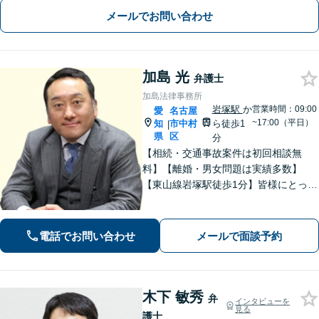
拠収集・協議前〜紛争段階、どのフェ
メールでお問い合わせ
ーズにも対応【完全個室】
加島 光
弁護士
加島法律事務所
岩塚駅
か
営業時間：09:00
愛
名古屋
~17:00（平日）
知
市中村
ら徒歩1
|
県
区
分
【相続・交通事故案件は初回相談無
料】【離婚・男女問題は実績多数】
【東山線岩塚駅徒歩1分】皆様にとって
身近な、敷居の低い弁護士を目指して
います。
電話でお問い合わせ
メールで面談予約
木下 敏秀
弁
インタビューを
見る
護士