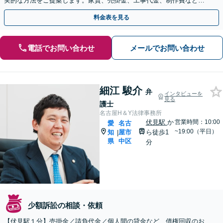
実的な方法をご提案します。家賃、売掛金、工事代金、制作費など、
ご相談ください【尾張一宮駅6分】
料金表を見る
電話でお問い合わせ
メールでお問い合わせ
細江 駿介
弁
インタビューを
見る
護士
名古屋H＆Y法律事務所
伏見駅
か
営業時間：10:00
愛
名古
~19:00（平日）
知
屋市
ら徒歩1
|
県
中区
分
少額訴訟の相談・依頼
【伏見駅１分】売掛金／請負代金／個人間の貸金など、債権回収のお