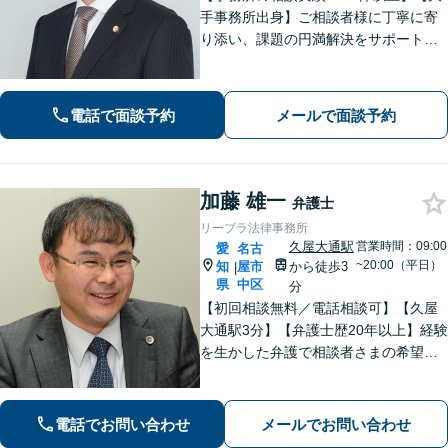
手事務所出身】ご相談者様に丁寧に寄
り添い、課題の円満解決をサポート！
【刑事事件】勾留時のスピード身柄解
放が強みです【交通事故】後遺症認定
により損害賠償金額大幅アップへ【土
電話で面談予約
メールで面談予約
日祝も対応】
加藤 雄一
弁護士
リーブラ法律事務所
久屋大通駅
営業時間：09:00
愛
名古
~20:00（平日）
知
屋市
から徒歩3
|
県
中区
分
【初回相談無料／電話相談可】【久屋
大通駅3分】【弁護士歴20年以上】経験
を生かした弁護で相談者さまの希望に
沿った解決を目指します。【交通事故
／離婚問題／労働問題】相談しやすい
雰囲気作り・丁寧なヒアリングを大切
電話でお問い合わせ
メールでお問い合わせ
にしています。【顧問契約の経験多