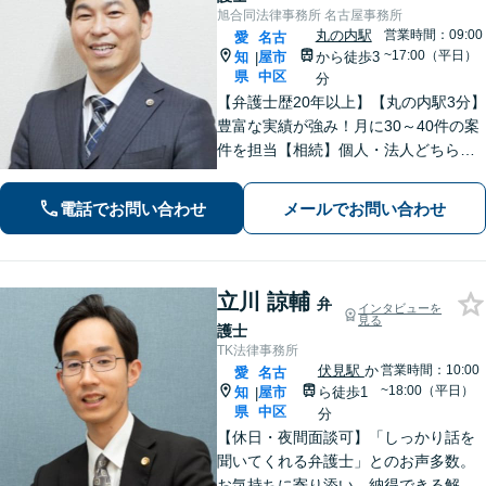
旭合同法律事務所 名古屋事務所
丸の内駅
営業時間：09:00
愛
名古
~17:00（平日）
知
屋市
から徒歩3
|
県
中区
分
【弁護士歴20年以上】【丸の内駅3分】
豊富な実績が強み！月に30～40件の案
件を担当【相続】個人・法人どちらの
相談もお任せください【借金問題】双
方ともに納得する解決を目指します
電話でお問い合わせ
メールでお問い合わせ
【離婚問題】他士業と連携し多角的な
サービスを提供【初回面談無料】
立川 諒輔
弁
インタビューを
見る
護士
TK法律事務所
伏見駅
か
営業時間：10:00
愛
名古
~18:00（平日）
知
屋市
ら徒歩1
|
県
中区
分
【休日・夜間面談可】「しっかり話を
聞いてくれる弁護士」とのお声多数。
お気持ちに寄り添い、納得できる解決