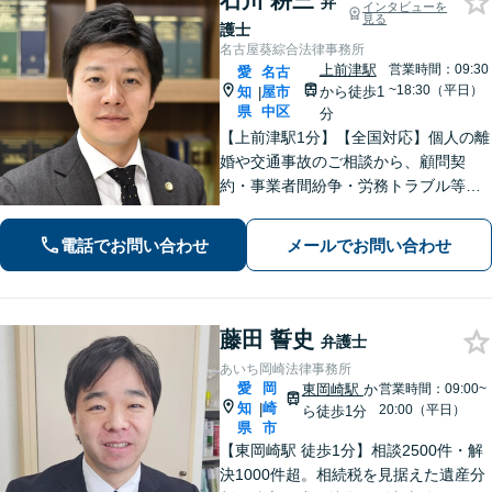
石川 耕三
弁
インタビューを
見る
護士
名古屋葵綜合法律事務所
上前津駅
営業時間：09:30
愛
名古
~18:30（平日）
知
屋市
から徒歩1
|
県
中区
分
【上前津駅1分】【全国対応】個人の離
婚や交通事故のご相談から、顧問契
約・事業者間紛争・労務トラブル等ま
で幅広く対応しております。名古屋市
を中心に東海地方全域からご相談を承
電話でお問い合わせ
メールでお問い合わせ
っております。【夜間面談可能】【オ
ンライン相談可能】
藤田 誓史
弁護士
あいち岡崎法律事務所
愛
岡
東岡崎駅
か
営業時間：09:00~
知
崎
|
20:00（平日）
ら徒歩1分
県
市
【東岡崎駅 徒歩1分】相談2500件・解
決1000件超。相続税を見据えた遺産分