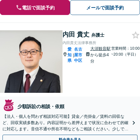
電話で面談予約
メールで面談予約
内田 貴丈
弁護士
内田貴丈法律事務所
大須観音駅
営業時間：10:00
愛
名古
~20:00（平日）
知
屋市
から徒歩4
|
県
中区
分
少額訴訟の相談・依頼
【法人・個人を問わず相談対応可能】貸金／売掛金／賃料の回収な
ど、回収実績多数あり。内容証明から差押えまで状況に合わせて的確
に対応します。音信不通や所在不明などもご相談ください。少しでも
回収できるよう、粘り強く対応します。
料金表を見る