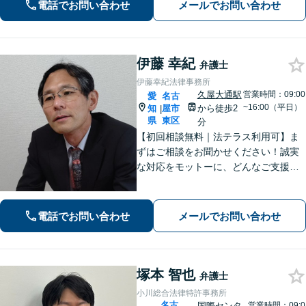
重ねつつ、誠実に相談者と向き合い続
電話でお問い合わせ
メールでお問い合わせ
けます。お気軽にご相談ください。
伊藤 幸紀
弁護士
伊藤幸紀法律事務所
久屋大通駅
営業時間：09:00
愛
名古
~16:00（平日）
知
屋市
から徒歩2
|
県
東区
分
【初回相談無料｜法テラス利用可】ま
ずはご相談をお聞かせください！誠実
な対応をモットーに、どんなご支援が
出来るか提案いたします。注力分野以
外でもご相談対応可能。事前のご予約
で電話相談も対応いたしますので、お
電話でお問い合わせ
メールでお問い合わせ
気軽にお問合せください【久屋大通駅2
分】
塚本 智也
弁護士
小川総合法律特許事務所
名古
国際センタ
営業時間：09:0