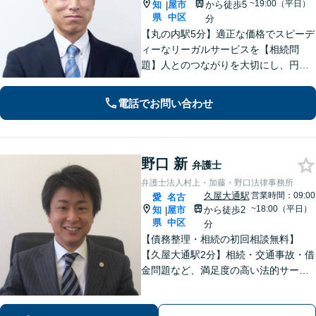
~19:00（平日）
知
屋市
から徒歩5
|
県
中区
分
【丸の内駅5分】適正な価格でスピーデ
ィーなリーガルサービスを【相続問
題】人とのつながりを大切にし、円満
で円滑な解決を実現できるよう尽力し
ます【借金問題】法人破産のご相談は
電話でお問い合わせ
お任せください。経営者・労働者の未
来にも配慮し、的確に対応します【休
日相談可】
野口 新
弁護士
弁護士法人村上・加藤・野口法律事務所
久屋大通駅
営業時間：09:00
愛
名古
~18:00（平日）
知
屋市
から徒歩2
|
県
中区
分
【債務整理・相続の初回相談無料】
【久屋大通駅2分】相続・交通事故・借
金問題など、満足度の高い法的サービ
スを目指します。「相談しやすい弁護
士」として、お話をよく伺い、研鑽を