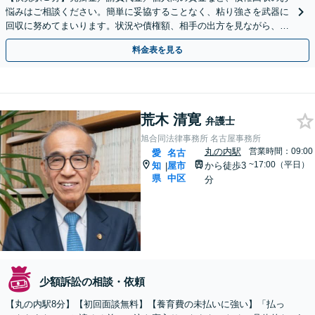
悩みはご相談ください。簡単に妥協することなく、粘り強さを武器に
回収に努めてまいります。状況や債権額、相手の出方を見ながら、効
果的な方法を臨機応変に対応いたします【土日祝対応可】
料金表を見る
荒木 清寛
弁護士
旭合同法律事務所 名古屋事務所
丸の内駅
営業時間：09:00
愛
名古
~17:00（平日）
知
屋市
から徒歩3
|
県
中区
分
少額訴訟の相談・依頼
【丸の内駅8分】【初回面談無料】【養育費の未払いに強い】「払っ