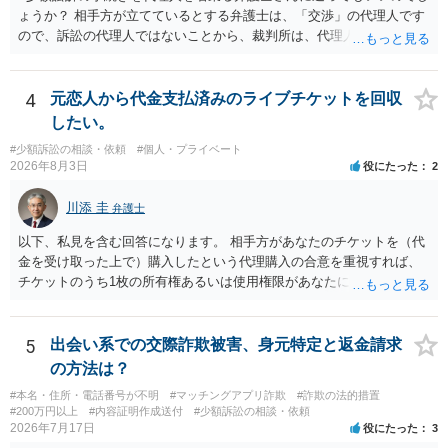
ょうか？ 相手方が立てているとする弁護士は、「交渉」の代理人です
ので、訴訟の代理人ではないことから、裁判所は、代理人宛ての訴状
を受け取ることは無いと思われます。 なお、交渉段階で代理人が就い
ている場合は、相手方（被告）の住所で訴状を作成提出し、裁判所に
代理人が就いていたことを知らせると（訴状の記載内容から明らかな
4
元恋人から代金支払済みのライブチケットを回収
場合も）、裁判所が当該代理人弁護士に事前連絡し、引き続き訴訟も
したい。
受任するかを聞いたうえで、受任の意志が明らかになったところで、
#少額訴訟の相談・依頼
#個人・プライベート
直接被告に送達するのではなく、代理人に訴状の受領を促すこともあ
2026年8月3日
役にたった
2
ります。 ラインのやり取りでしか証拠がないと、実際の本人性が明ら
かではありません。もちろん弁護士（２０万円の請求で代理人弁護士
川添 圭
弁護士
に委任するかも疑わしいのですが）も住所は明らかにしないでしょ
う。 何か本人を示す事実（振込先などの情報）から、相手の住所等の
以下、私見を含む回答になります。 相手方があなたのチケットを（代
情報を割り出していくしかないように思えます。 以上、ご参考まで。
金を受け取った上で）購入したという代理購入の合意を重視すれば、
チケットのうち1枚の所有権あるいは使用権限があなたにあり、チケッ
トの引渡しを求める権利があるという主張が認められやすいといえま
す。 一方、このチケット購入には「相手方と一緒に行く」という合意
も付随していたことを無視することができません。こちらを重視すれ
5
出会い系での交際詐欺被害、身元特定と返金請求
ば、交際を終了させたことにより「一緒に行く」という結果の実現に
の方法は？
重大な障害が発生しており、当然にチケットを引き渡すべきといえる
#本名・住所・電話番号が不明
#マッチングアプリ詐欺
#詐欺の法的措置
かは微妙であり、むしろ返金すべきとするのが当事者の合理的意思に
#200万円以上
#内容証明作成送付
#少額訴訟の相談・依頼
合致するのではないか、という判断に傾くことになると思います。 例
2026年7月17日
役にたった
3
えば、当該チケットが座席指定である場合、交際を解消した2人が当日