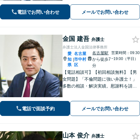
から農地まで幅広く対応いたします。
「IT法務部によるチームでの問題解
電話でお問い合わせ
メールでお問い合わせ
決」ITに関する深い知見を活かして技
術的な観点からも問題解決をサポー
ト！
金国 建吾
弁護士
弁護士法人金国法律事務所
名古屋駅
営業時間：09:30
愛
名古屋
~19:00（平日）
知
市中村
から徒歩7
|
県
区
分
【電話相談可】【初回相談無料】【男
女問題】「不倫問題に強い弁護士！」
多数の相談・解決実績。慰謝料を請求
する側・された側、どちらも対応！
【交通事故】適切な損害賠償金を獲得
できるようサポートします【夜間・休
電話で面談予約
メールでお問い合わせ
日面談可】【完全個室】【名古屋駅7
分】
山本 俊介
弁護士