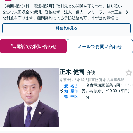
【初回相談無料｜電話相談可】取引先との関係を守りつつ、粘り強い
交渉で未回収金を解消。妥協せず、法人・個人・フリーランスの正当
な利益を守ります。顧問契約による予防法務も可。まずはお気軽にご
相談ください【完全個室｜浄心駅2分｜メール予約可】
料金表を見る
電話でお問い合わせ
メールでお問い合わせ
正木 健司
弁護士
弁護士法人名城法律事務所 名古屋事務所
名古屋城駅
営業時間：09:30
愛
名古
~19:30（平日）
知
屋市
から徒歩5
|
県
中区
分