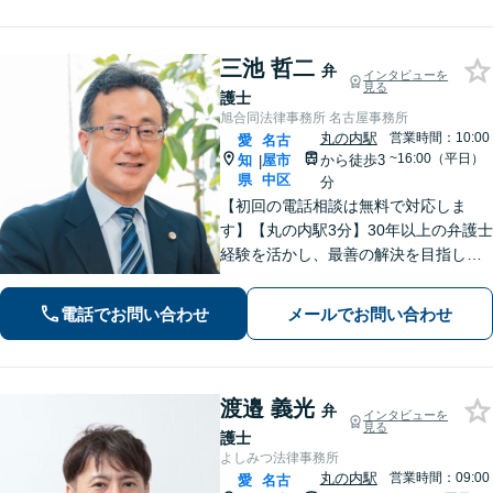
数】
三池 哲二
弁
インタビューを
見る
護士
旭合同法律事務所 名古屋事務所
丸の内駅
営業時間：10:00
愛
名古
~16:00（平日）
知
屋市
から徒歩3
|
県
中区
分
【初回の電話相談は無料で対応しま
す】【丸の内駅3分】30年以上の弁護士
経験を活かし、最善の解決を目指しま
す【交通事故】示談金の大幅な増額に
向けて尽力【労働問題】証拠集め・準
電話でお問い合わせ
メールでお問い合わせ
備から親身にサポート【他士業と連
携】
渡邉 義光
弁
インタビューを
見る
護士
よしみつ法律事務所
丸の内駅
営業時間：09:00
愛
名古