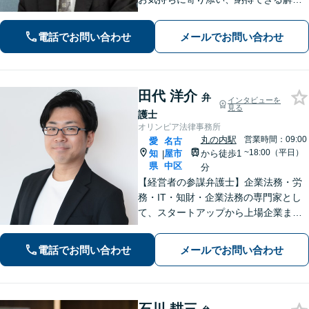
を目指します。【離婚・相続・債務整
理・企業法務など幅広く対応】複数弁
電話でお問い合わせ
メールでお問い合わせ
護士で協議しながら進める体制で、安
心してご相談いただけます。
田代 洋介
弁
インタビューを
見る
護士
オリンピア法律事務所
丸の内駅
営業時間：09:00
愛
名古
~18:00（平日）
知
屋市
から徒歩1
|
県
中区
分
【経営者の参謀弁護士】企業法務・労
務・IT・知財・企業法務の専門家とし
て、スタートアップから上場企業まで
幅広く支援。契約書作成／債権回収／
労務トラブル対応／就業規則の作成／
電話でお問い合わせ
メールでお問い合わせ
知的財産権／クレーム対応など迅速に
解決。【費用は事前提示】