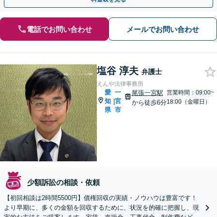
電話でお問い合わせ
メールでお問い合わせ
塩谷 淳夫
弁護士
えんや法律事務所
愛
一
尾張一宮駅
営業時間：09:00~
知
宮
|
18:00（金曜日）
から徒歩6分
県
市
少額訴訟の相談・依頼
【初回相談は2時間5500円】債権回収の実績・ノウハウは豊富です！
より早期に、多くの金額を回収するために、状況を的確に把握し、現