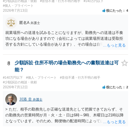
#少額訴訟の相談・依頼
#音信不通・行方不明の相手
#140万円以下
手方の主張については、和解で減額を考慮すればよいと思います。 な
#個人・プライベート
2026年7月13日
役にたった
4
お、残念ながら、「連絡も返ってこず、返済の目処も立たずで精神的
ダメージが大きく」という理由では、慰謝料請求は通常は認められま
匿名A
せん。
弁護士
就業場所への送達を試みることになりますが、勤務先への送達は不奏
功になる場合がありますので（会社によっては就業場所送達は受取拒
否する方針にしている場合があります）、その場合は自宅の住所調査
が必要になるでしょう。
8
少額訴訟 住所不明の場合勤務先への書類送達は可
能？
#140万円以下
#個人・プライベート
#音信不通・行方不明の相手
#少額訴訟の相談・依頼
2026年7月12日
役にたった
2
川添 圭
弁護士
> ただ、相手の勤務先しか正確な送達先として把握できておらず、そ
の勤務先の営業時間が月・火・土・日は6時～9時、木曜日は21時以降
となっています。そのため、郵便物の配達時間によっては受け取りが
難しい可能性があります。 営業時間を具体的に明らかにして、早朝・