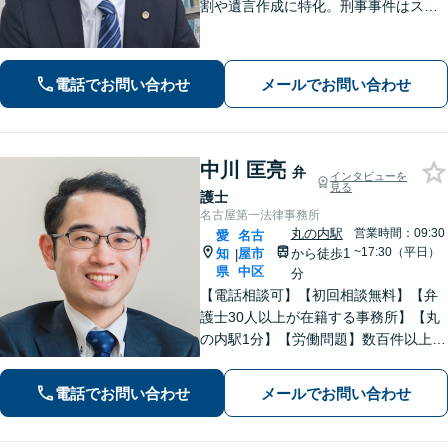
割や遺言作成に特化。刑事事件はスピ
ード重視で早期釈放・不起訴へ。交通
事故は裁判基準で増額。「複雑な問題
に、シンプルな解決を」。初回で費用
電話でお問い合わせ
メールでお問い合わせ
と道筋を明示。
中川 匡亮
弁
インタビューを
見る
護士
名古屋第一法律事務所
丸の内駅
営業時間：09:30
愛
名古
~17:30（平日）
知
屋市
から徒歩1
|
県
中区
分
【電話相談可】【初回相談無料】【弁
護士30人以上が在籍する事務所】【丸
の内駅1分】【労働問題】数百件以上の
解決実績あり。残業代、解雇、労働災
害など。企業法務、相続、交通事故､不
電話でお問い合わせ
メールでお問い合わせ
動産、離婚問題、などもお任せくださ
い