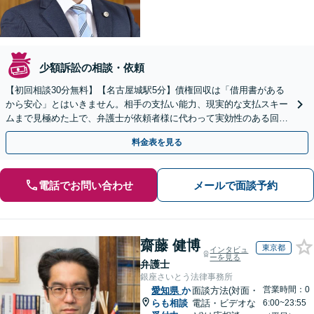
少額訴訟の相談・依頼
【初回相談30分無料】【名古屋城駅5分】債権回収は「借用書がある
から安心」とはいきません。相手の支払い能力、現実的な支払スキー
ムまで見極めた上で、弁護士が依頼者様に代わって実効性のある回収
策を試みます。まずはご相談ください。
料金表を見る
電話でお問い合わせ
メールで面談予約
齋藤 健博
東京都
インタビュ
ーを見る
弁護士
銀座さいとう法律事務所
営業時間：0
愛知県
か
面談方法(対面・
らも相談
電話・ビデオな
6:00~23:55