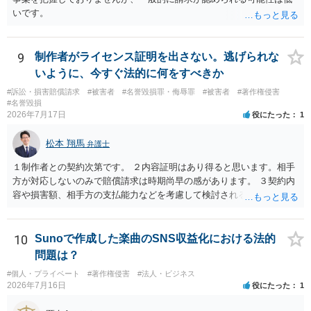
いです。
9
制作者がライセンス証明を出さない。逃げられな
いように、今すぐ法的に何をすべきか
#訴訟・損害賠償請求
#被害者
#名誉毀損罪・侮辱罪
#被害者
#著作権侵害
#名誉毀損
2026年7月17日
役にたった
1
松本 翔馬
弁護士
１制作者との契約次第です。 ２内容証明はあり得ると思います。相手
方が対応しないのみで賠償請求は時期尚早の感があります。 ３契約内
容や損害額、相手方の支払能力などを考慮して検討されるとよいでし
ょう ４損害賠償請求が考えられます。調査費用や弁護士費用も含め請
求する場合もありますが、認められるのはごく一部です。 ５事案の詳
細な検討が必要です。遅延損害金の発生なども確認するとよいでしょ
10
Sunoで作成した楽曲のSNS収益化における法的
う。 ６弁護士に窓口を一本化して、直接連絡を避けることも方法の一
問題は？
つです。
#個人・プライベート
#著作権侵害
#法人・ビジネス
2026年7月16日
役にたった
1