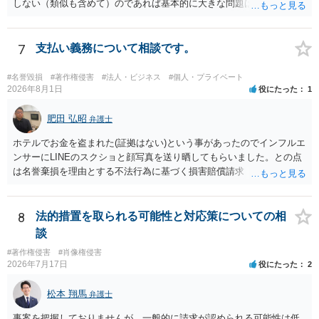
しない（類似も含めて）のであれば基本的に大きな問題は生じないか
す。他人が販売していることだけでは、適法とは判断できません。
と思います。 著作権が守るのは「アイデア」ではなく「具体的な表
現」であり、昔話の大筋や設定の骨子だけを使うのは、一般にアイデ
ア利用の範囲です。 一方で、特定の作品の文章をそのまま使うことは
7
支払い義務について相談です。
もちろん、表現の選び方や展開が「その作品の本質的特徴を直接感得
できる」レベルだと、翻案や二次的著作物の問題が出ますのでこの点
#名誉毀損
#著作権侵害
#法人・ビジネス
#個人・プライベート
はご留意ください。
2026年8月1日
役にたった
1
肥田 弘昭
弁護士
ホテルでお金を盗まれた(証拠はない)という事があったのでインフルエ
ンサーにLINEのスクショと顔写真を送り晒してもらいました。との点
は名誉棄損を理由とする不法行為に基づく損害賠償請求（共同不法行
為）の対象となるかと思います。但し、慰謝料額としては、「その後
その人が会社を経営しているようで仕事が飛んだとのことでその分の
賠償金と8人分の従業員の年間利益を請求すると言われています。」で
8
法的措置を取られる可能性と対応策についての相
の計算がすべて損害とならないかと思いますので、損害額で争っても
談
良いかと思います。ご参考にしてください。
#著作権侵害
#肖像権侵害
2026年7月17日
役にたった
2
松本 翔馬
弁護士
事案を把握しておりませんが、一般的に請求が認められる可能性は低