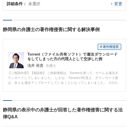
詳細条件
未選択
変更
静岡県の弁護士の著作権侵害に関する解決事例
# 著作権侵害
Torrent（ファイル共有ソフト）で違法ダウンロード
をしてしまった方の代理人として交渉した例
浅井 裕貴
弁護士
【ご相談内容】【相談前】 ご依頼者様は、Torrentを使って、ゲームを違法ダ
ウンロードしてしまいました。 しかも、Torrentの性質上、ダウンロード後
は、自らも違法アップロードしていることになってしまいました。 そのた
め、ゲーム会社から損害賠償を請求されました。 【相談後】 著作権侵害をし
たこと自体は認めざるを得ないので、損害賠償額の妥当性について検討しま
した。 つまり、ゲーム会社の主張するような損害が本当に発生したのか否か
を検討したのです。 検討した結果、ある程度の減額に成功しました。 【先生
のコメント】 減額の検討には、ファイル共有ソフトの仕組みや、そもそもイ
静岡県の表示中の弁護士が回答した著作権侵害に関する法
ンターネットでのアップロード・ダウンロードの仕組みを理解しておくこと
律Q&A
が必要です。 そのような仕組みを根拠に、減額交渉をし、減額につながった
と思われます。