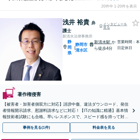
20件中 1-20件を表示
浅井 裕貴
弁
インタビューを
見る
護士
新清水法律事務所
静
新清水駅
か
営業時間：本
静岡市
岡
|
日定休日
ら徒歩4分
清水区
県
著作権侵害
【被害者・加害者側双方に対応】誹謗中傷、違法ダウンロード、発信
者情報開示請求、慰謝料請求などに対応！【ITの知識に精通】基本情
報技術者試験にも合格。早いレスポンスで、スピード感を持って対応
します。【Torrent（トレント）に関する相談◎】
事例を見る(1件)
料金表を見る