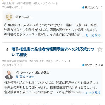
は、その表現部分が著作物となる可能性があります。 また、人物写真
#炎上対策
#著作権侵害
#個人・プライベート
の著作権は撮影者に、肖像に関する権利は被写体本人に帰属します
2026年7月28日
役にたった
1
（著作権法2条・17条）。 ウェブサイト全体に当然に著作権が生じる
わけではありません。デザイナーが独自に制作したイラストやバナー
匿名A
弁護士
等は別として、一般的なレイアウトや配色、依頼者から提供された素
① 解剖図は、人体の構造そのものではなく、構図、視点、線、配色、
材を希望に沿って配置した部分には、通常、著作物性は認められにく
強調方法などに創作性があれば、図形の著作物として保護されます。
いと考えられます。仮に具体的な画面構成の一部に創作性が認められ
教科書の図をトレース・模写し、その創作的な特徴が残っていれば、
ても、その権利は当該部分に限られ、ご相談者の写真や文章等を制作
完全一致でなくても複製・翻案に当たる可能性があります。非営利で
実績として掲載する権限まで当然に生じるものではありません。 もっ
も、SNSへの公開は私的使用には当たりません。 ② 出典を記載するだ
とも、契約書がなくても、見積書、メール、利用規約等に実績掲載へ
けでは、適法な引用にはなりません。自分の説明や批評が主で、図が
4
著作権侵害の発信者情報開示請求への対応策につ
の同意があれば別です。また、単に制作を担当した事実を記載した
その説明に必要な従たる資料であること、引用部分が明確に区別さ
り、公開中のサイトへリンクしたりする行為まで当然に禁止できると
いて相談
れ、必要な範囲に限られていることなどが必要です。勉強ノートの教
は限りません。 人物写真については、通常のSNSへの無断掲載と同
#発信者情報開示請求
#著作権侵害
#個人・プライベート
材として図そのものを中心的に掲載する場合、引用と認められにくい
様、掲載目的、態様、必要性、本人の特定可能性等から判断されま
2026年7月16日
役にたった
3
でしょう。 文章についても、単に所々表現を変えただけで適法になる
す。営業目的であり、本人も掲載を拒否していることは、違法性を認
とは限りません。医学上の事実を理解したうえで、ご自身の表現と構
インターネットに強い弁護士
める方向の事情となりますが、自動的に肖像権侵害となるわけではあ
成でまとめる必要があります。 安全にSNSで公開するには、教科書の
泉 亮介
弁護士
りません。 まず、見積書、メール、チャット、デザイナーの利用規約
図をトレース・模写した部分は掲載せず、人体の構造という事実を基
を確認したうえで、「提供素材及びこれを含む画面の複製・SNS掲載
権利侵害が認められるものであれば、開示に同意せずとも最終的には
に、自分で構図や表現を工夫して作図する方法が考えられます。ま
を許諾しない」と書面で明確に通知することをお勧めします。すでに
裁判所の判断として開示がされ、損害賠償請求等がされるでしょう。
た、改変・SNS掲載が認められたオープンライセンス素材を、利用条
掲載された場合は、URL、掲載日時、画面を保存してから削除を求め
意見照会書が届いているのであれば、それを弁護士に確認してもらっ
件に従って使う方法もあります。トレースした図を残したい場合は、
てください。
た上で、アドバイスをうけ、必要であれば弁護士に依頼をされると良
自分だけの学習用にとどめるのが安全です。
いかと思われます。