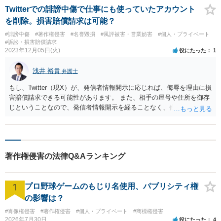
Twitterでの誹謗中傷で仕事にも使っていたアカウント
を削除。損害賠償請求は可能？
#誹謗中傷
#著作権侵害
#名誉毀損
#風評被害・営業妨害
#個人・プライベート
#訴訟・損害賠償請求
2023年12月05日(火)
役にたった
1
浅井 裕貴
弁護士
もし、Twitter（現X）が、発信者情報開示に応じれば、侮辱を理由に損
害賠償請求できる可能性があります。 また、相手の屋号や住所を御存
じということなので、発信者情報開示を経ることなく、侮辱を理由に
損害賠償請求できる可能性があります。 ただ、いずれにしても、営業
損害までは難しいかも知れません。 そのため、もし、弁護士に依頼し
て対応するとなると、赤字になるリスクがあります。
著作権侵害の法律Q&Aランキング
1
プロ野球ゲームのもじり名使用、パブリシティ権
の影響は？
#肖像権侵害
#著作権侵害
#個人・プライベート
#商標権侵害
2026年7月30日
役にたった
4