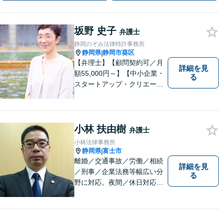
坂野 史子
弁護士
静岡のぞみ法律特許事務所
静岡県
静岡市葵区
|
【弁理士】【顧問契約可／月
詳細を見
額55,000円～】【中小企業・
る
スタートアップ・クリエータ
ー支援】契約書チェックや知
的財産権に関する企業法務サ
ポート。「特許、意匠、商
標、著作権、不正競争防止法
小林 扶由樹
弁護士
の専門知識・経験豊富」「リ
小林法律事務所
ーガルフォースの高精度契約
静岡県
富士市
|
書チェック」
離婚／交通事故／労働／相続
詳細を見
／刑事／企業法務等幅広い分
る
野に対応。夜間／休日対応
分割払い対応 相談料30分55
00円（税込） ※電話相談は行
っていません