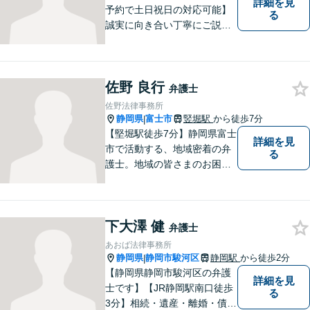
詳細を見
予約で土日祝日の対応可能】
る
誠実に向き合い丁寧にご説明
します。
佐野 良行
弁護士
佐野法律事務所
静岡県
富士市
竪堀駅
から徒歩7分
|
【堅堀駅徒歩7分】静岡県富士
詳細を見
市で活動する、地域密着の弁
る
護士。地域の皆さまのお困り
ごとに寄り添い、最善の解決
方法をご提案いたします。個
人・法人問わず幅広い分野の
下大澤 健
問題に対応可能です。お気軽
弁護士
にご相談ください。
あおば法律事務所
静岡県
静岡市駿河区
静岡駅
から徒歩2分
|
【静岡県静岡市駿河区の弁護
詳細を見
士です】【JR静岡駅南口徒歩
る
3分】相続・遺産・離婚・債務