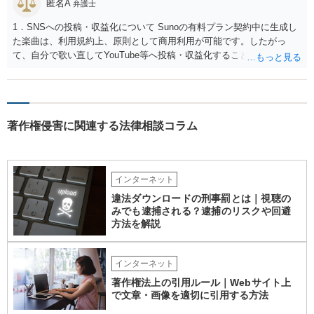
匿名A
弁護士
1．SNSへの投稿・収益化について Sunoの有料プラン契約中に生成し
た楽曲は、利用規約上、原則として商用利用が可能です。したがっ
て、自分で歌い直してYouTube等へ投稿・収益化することも、通常は
可能と考えられます。ただし、生成時点のプランと最新の利用規約は
確認してください。 2．メロディーや伴奏の使用について AIボーカル
を自分の歌声に差し替えても、メロディーや伴奏を使用する以上、Su
noの規約が適用されます。有料プランで適法に生成したものであれ
著作権侵害に関連する法律相談コラム
ば、原則として使用可能です。 3．著作権とJASRAC登録について Su
noが商用利用を認めていても、日本法上、その楽曲に著作権が発生す
るとは限りません。AIが自動生成したメロディーや伴奏について、人
の創作的な関与が乏しい場合、著作権が認められない可能性がありま
インターネット
す。自分で歌い直しただけで、作曲部分の著作権が発生するわけでも
ありません。 なお、自分で歌い直した歌唱については、楽曲自体に著
違法ダウンロードの刑事罰とは｜視聴の
作権が成立するか否かとは別に、実演家としての著作隣接権が生じま
みでも逮捕される？逮捕のリスクや回避
す。ただし、この権利は、Sunoが生成したメロディーや伴奏自体につ
方法を解説
いて著作権を取得することを意味するものではありません。 JASRAC
への登録は必須ではありません。登録を希望する場合は、自分が作
インターネット
詞、作曲、編曲等にどの程度創作的に関与したかを説明できることが
重要です。 4．音楽配信やライブについて SpotifyやApple Musicでの
著作権法上の引用ルール｜Webサイト上
配信、販売、ライブでの歌唱も、Sunoの規約上の商用利用条件を満た
で文章・画像を適切に引用する方法
せば、原則として可能です。ただし、配信サービスごとのAI生成音楽