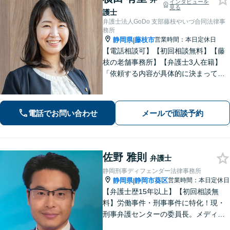
インタビューを
見る
護士
弁護士法人GoDo 支部藤枝やいづ合同法律事
務所
静岡県
藤枝市
営業時間：本日定休日
|
【電話相談可】【初回相談無料】【藤
枝の老舗事務所】【弁護士3人在籍】
「依頼する内容が具体的に決まってい
ない」「どうしたらいいか分からな
い」という方もまずはご相談くださ
い。相続遺言、離婚問題、交通事故、
電話でお問い合わせ
メールで面談予約
借金問題、債権回収など【夜間休日応
相談】
佐野 雅則
弁護士
静岡刑事ディフェンダー法律事務所
静岡県
静岡市葵区
営業時間：本日定休日
|
【弁護士歴15年以上】【初回相談無
料】労働事件・刑事事件に特化！現・
刑事弁護センターの委員長。メディア
掲載案件多数！豊富な経験を活かし早