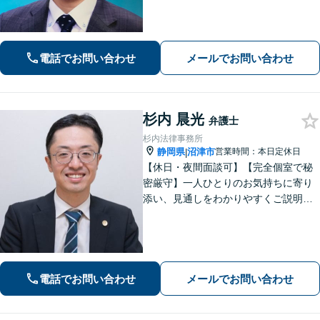
期釈放を目指します【労働・雇用】依
頼者さま目線のサポートを心がけま
す。地域密着型の法律事務所
電話でお問い合わせ
メールでお問い合わせ
杉内 晨光
弁護士
杉内法律事務所
静岡県
沼津市
営業時間：本日定休日
|
【休日・夜間面談可】【完全個室で秘
密厳守】一人ひとりのお気持ちに寄り
添い、見通しをわかりやすくご説明。
その先の生活や将来も見据えながら、
安心してご相談いただけるようサポー
トいたします。
電話でお問い合わせ
メールでお問い合わせ