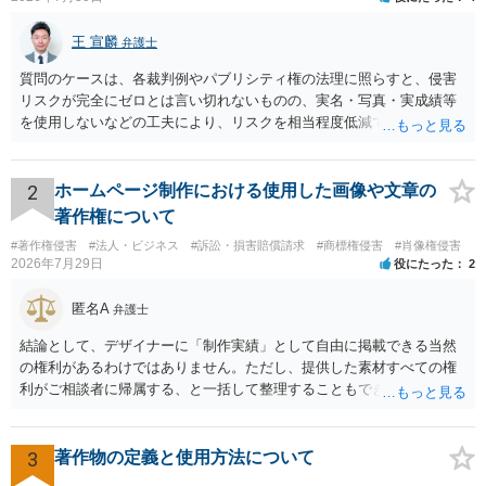
王 宣麟
弁護士
質問のケースは、各裁判例やパブリシティ権の法理に照らすと、侵害
リスクが完全にゼロとは言い切れないものの、実名・写真・実成績等
を使用しないなどの工夫により、リスクを相当程度低減できる設計に
なっているかと思います。 ただし、「野球ファンであれば元の選手を
推測できる」という点は、裁判で争われた場合に「専ら顧客吸引力の
利用を目的とする」と判断される余地を残すため、一定の注意が必要
2
ホームページ制作における使用した画像や文章の
です。 また、広告収益の有無は、侵害判断に一定の影響を与える可能
著作権について
性がありますが、決定的要因ではありません。 パブリシティ権侵害の
#著作権侵害
#法人・ビジネス
#訴訟・損害賠償請求
#商標権侵害
#肖像権侵害
成否は、主に「専ら顧客吸引力の利用を目的とするか」という点で判
2026年7月29日
役にたった
2
断されます。広告収益があることは「商業的目的」を強く示す要素で
すが、それだけで直ちに侵害となるわけではありません。完全無償・
匿名A
弁護士
非営利であれば「表現の自由」「創作物」としての側面が強く評価さ
れる可能性があります。一方、広告収益がある場合は「商業利用」と
結論として、デザイナーに「制作実績」として自由に掲載できる当然
しての色彩が強まり、リスクが高まる可能性があります。 公開前に変
の権利があるわけではありません。ただし、提供した素材すべての権
更・確認しておく事項については、公開の場でアドバイスするにも限
利がご相談者に帰属する、と一括して整理することもできません。 ご
界があるかと思うので、資料等を持参の上、弁護士に相談されること
自身が撮影・執筆した写真や文章は、創作性があれば原則としてご自
も一つかと存じます。
身が著作権者です。 他方、ブランド名、文字主体のロゴ、商品情報、
短いキャッチコピー、販売コンセプトなどは、通常、著作物には当た
3
著作物の定義と使用方法について
りません。ただし、ロゴに独自の図形やイラスト等が含まれる場合に