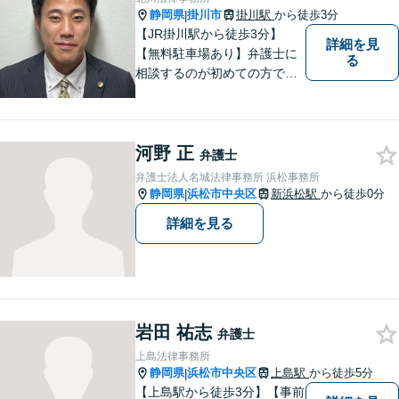
静岡県
掛川市
掛川駅
から徒歩3分
|
【JR掛川駅から徒歩3分】
詳細を見
【無料駐車場あり】弁護士に
る
相談するのが初めての方でも
安心していただけるよう、丁
寧かつ迅速な対応を心がけて
います。 ご依頼いただいた際
河野 正
には、可能な限り早く解決に
弁護士
至るよう迅速に対応いたしま
弁護士法人名城法律事務所 浜松事務所
す。まずはお気軽にご相談く
静岡県
浜松市中央区
新浜松駅
から徒歩0分
|
ださい。
詳細を見る
岩田 祐志
弁護士
上島法律事務所
静岡県
浜松市中央区
上島駅
から徒歩5分
|
【上島駅から徒歩3分】【事前