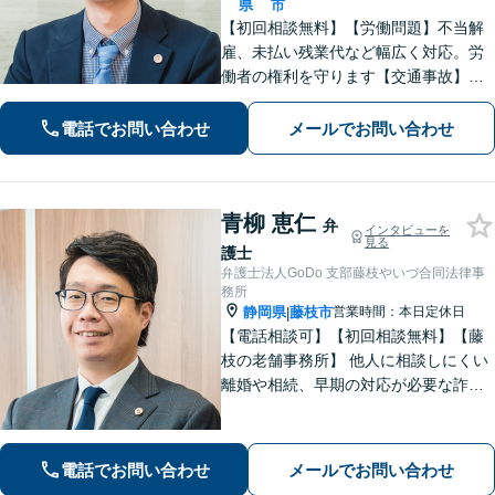
県
市
【初回相談無料】【労働問題】不当解
雇、未払い残業代など幅広く対応。労
働者の権利を守ります【交通事故】保
険会社との交渉もお任せ。事故後の不
安な気持ちに寄り添う丁寧な対応【男
電話でお問い合わせ
メールでお問い合わせ
女問題】シングルマザーの法律相談は
何度でも無料【藤枝駅1分】【法テラス
利用可】
青柳 恵仁
弁
インタビューを
見る
護士
弁護士法人GoDo 支部藤枝やいづ合同法律事
務所
静岡県
藤枝市
営業時間：本日定休日
|
【電話相談可】【初回相談無料】【藤
枝の老舗事務所】 他人に相談しにくい
離婚や相続、早期の対応が必要な詐欺
被害や借金問題など幅広く対応できま
す！「こんなことで相談していいの
か」と悩まずに、まずはご相談くださ
電話でお問い合わせ
メールでお問い合わせ
い【弁護士3人在籍】