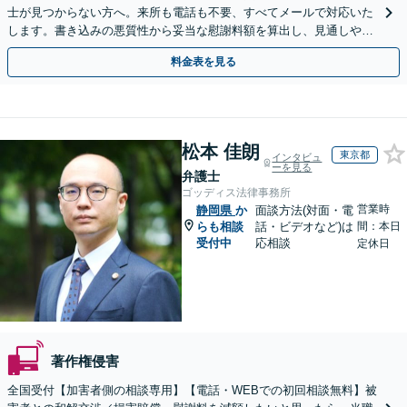
士が見つからない方へ。来所も電話も不要、すべてメールで対応いた
します。書き込みの悪質性から妥当な慰謝料額を算出し、見通しや費
用面のリスクも包み隠さずお伝えしサポートします。
料金表を見る
松本 佳朗
東京都
インタビュ
ーを見る
弁護士
ゴッディス法律事務所
営業時
静岡県
か
面談方法(対面・電
らも相談
話・ビデオなど)は
間：本日
受付中
応相談
定休日
著作権侵害
全国受付【加害者側の相談専用】【電話・WEBでの初回相談無料】被