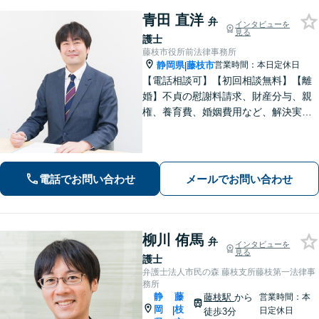
青田 直洋
弁
インタビューを
見る
護士
藤枝市役所前法律事務所
静岡県
藤枝市
営業時間：本日定休日
|
【電話相談可】【初回相談無料】【離
婚】不貞の慰謝料請求、財産分与、親
権、養育費、婚姻費用など、解決実績
は豊富です【相続】皆さまがつまずい
ていないか、しっかりとコミュニケー
ションを取りながらお話を進めてまい
ります【法テラス利用可】【藤枝市役
電話でお問い合わせ
メールでお問い合わせ
所裏】
柳川 侑馬
弁
インタビューを
見る
護士
弁護士法人市民の森 藤枝支所藤枝第一法律事
務所
静
藤
藤枝駅
から
営業時間：本
岡
枝
|
日定休日
徒歩3分