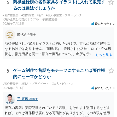
5
商標登録済の名作家具をイラストに入れて販売す
るのは違法でしょうか
#著作権侵害
#知的財産・特許
#個人事業主・フリーランス
#海外企業との契約トラブル
#商標権侵害
2026年7月16日
役にたった
2
匿名A
弁護士
商標登録された家具をイラストに描いただけで、直ちに商標権侵害に
なるわけではありません。 商標権は、登録された名称・ロゴ・立体形
状を、指定商品と同一・類似の商品について、出所を示す表示として
使用した場合に問題となります。したがって、家具を作品の題材とし
て描くにとどまる場合は、通常、商標権侵害にはなりにくいと考えら
れます。 ただし、家具名や特徴的な形状を商品名・広告に大きく表示
6
ゲーム制作で昔話をモチーフにすることは著作権
し、公式商品やライセンス商品と誤認させる販売方法であれば、商標
的にセーフかどうか
権や不正競争防止法上の問題が生じ得ます。家具のデザインに著作権
#著作権侵害
#個人・プライベート
#法人・ビジネス
が認められる場合は、著作権も別途問題となります。 無料のSNS投稿
2026年7月14日
役にたった
3
やプレゼントでも、著作権侵害は成立し得ます。商標権については、
有料か無料かよりも、商標として使用しているかが重要です。 また、
王 宣麟
弁護士
日本の商標権は原則として日本国内にのみ効力を持ちます。外国で販
売する場合は、販売国の商標・意匠等を確認する必要があります。 他
既存の書籍に実際記載されている「表現」をそのまま盗用するなどす
の作家の例は、許諾を得ている、権利が消滅している、侵害に当たら
れば、それは著作権侵害になる可能性がありますが、その表現を使用
ない、又は単に権利行使されていないなど、様々な可能性がありま