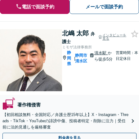
電話で面談予約
メールで面談予約
北嶋 太郎
弁
インタビューを
見る
護士
ミモザ法律事務所
静
清水駅
か
営業時間：本
静岡市
岡
|
日定休日
ら徒歩5分
清水区
県
著作権侵害
【初回相談無料・全国対応／弁護士歴15年以上】X・Instagram・Thre
ads・TikTok・YouTubeの誹謗中傷、投稿者特定・削除に注力｜受任
前に法的見通しを厳格審査
料金表を見る