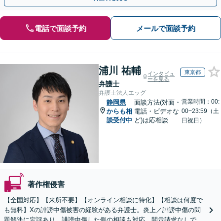
電話で面談予約
メールで面談予約
浦川 祐輔
東京都
インタビュ
ーを見る
弁護士
弁護士法人エッグ
営業時間：00:
静岡県
面談方法(対面・
からも相
電話・ビデオな
00~23:59（土
談受付中
ど)は応相談
日祝日）
著作権侵害
【全国対応】【来所不要】【オンライン相談に特化】【相談は何度で
も無料】Xの誹謗中傷被害の経験がある弁護士。炎上／誹謗中傷の問
題解決に定評あり。誹謗中傷した側の相談も対応。開示請求なしで本