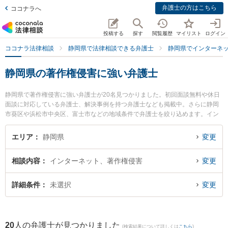
弁護士の方はこちら
ココナラへ
投稿する
探す
閲覧履歴
マイリスト
ログイン
ココナラ法律相談
静岡県で法律相談できる弁護士
静岡県でインターネ
静岡県の著作権侵害に強い弁護士
静岡県で著作権侵害に強い弁護士が20名見つかりました。初回面談無料や休日
面談に対応している弁護士、解決事例を持つ弁護士なども掲載中。さらに静岡
市葵区や浜松市中央区、富士市などの地域条件で弁護士を絞り込めます。イン
ターネットに関係する誹謗中傷や名誉毀損、個人特定等の細かな分野での絞り
込み検索もでき便利です。特に新清水法律事務所の浅井 裕貴弁護士やミモザ法
エリア
静岡県
変更
律事務所の北嶋 太郎弁護士、静岡法律事務所の小川 寛大弁護士のプロフィール
情報や弁護士費用、強みなどが注目されています。『静岡県で土日や夜間に発
相談内容
インターネット、著作権侵害
変更
生した著作権侵害のトラブルを今すぐに弁護士に相談したい』『著作権侵害の
トラブル解決の実績豊富な近くの弁護士を検索したい』『初回相談無料で著作
権侵害を法律相談できる静岡県内の弁護士に相談予約したい』などでお困りの
詳細条件
未選択
変更
相談者さんにおすすめです。
20
人の弁護士が見つかりました
(検索結果について詳しくは
こちら
)