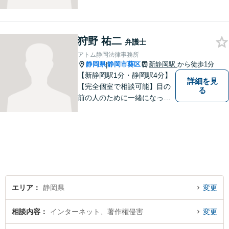
整理・交通事故・不動産取引
などの個人に関わる問題や契
約・商取引・債権回収・事業
狩野 祐二
整理など企業に関わる問題を
弁護士
幅広く取り扱っております。
アトム静岡法律事務所
どうぞお気軽にご相談くださ
静岡県
静岡市葵区
新静岡駅
から徒歩1分
|
い。
【新静岡駅1分・静岡駅4分】
詳細を見
【完全個室で相談可能】目の
る
前の人のために一緒になって
考え、本気で活動することを
やりがいに日々の弁護士業務
に励んでいます。 依頼者様と
のコミュニケーションを尊重
し、常に最善を尽くすことを
お約束します。 ぜひご相談く
ださい。
エリア
静岡県
変更
相談内容
インターネット、著作権侵害
変更