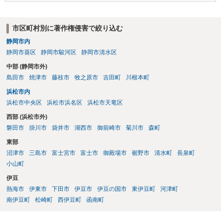
に関する規約も確認する必要があります。 5．注意点について 生成
日、有料プランの契約状況、プロンプト、修正・編集の履歴を保存し
ておくことをお勧めします。また、既存の楽曲と偶然類似する可能性
市区町村別に著作権侵害で絞り込む
や、第三者が同じような楽曲を生成する可能性にも注意が必要です。
静岡市内
最終的には、個別の楽曲の制作過程と、利用時点のSuno及び配信サー
静岡市葵区
静岡市駿河区
静岡市清水区
ビスの規約を確認して判断することになります。
中部 (静岡市外)
島田市
焼津市
藤枝市
牧之原市
吉田町
川根本町
浜松市内
浜松市中央区
浜松市浜名区
浜松市天竜区
西部 (浜松市外)
磐田市
掛川市
袋井市
湖西市
御前崎市
菊川市
森町
東部
沼津市
三島市
富士宮市
富士市
御殿場市
裾野市
清水町
長泉町
小山町
伊豆
熱海市
伊東市
下田市
伊豆市
伊豆の国市
東伊豆町
河津町
南伊豆町
松崎町
西伊豆町
函南町