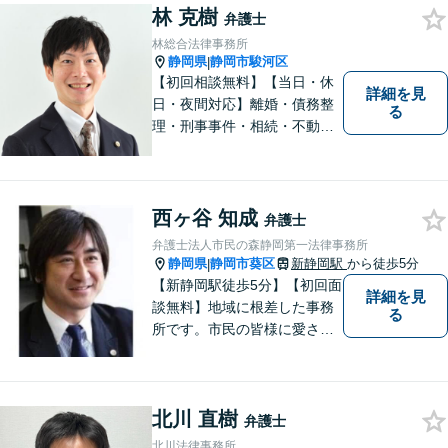
林 克樹
弁護士
林総合法律事務所
静岡県
静岡市駿河区
|
【初回相談無料】【当日・休
詳細を見
日・夜間対応】離婚・債務整
る
理・刑事事件・相続・不動産
問題・交通事故等、多数の解
決実績あり。お悩みに真摯に
向き合うことを心がけていま
す。法人・個人事業主の事業
西ヶ谷 知成
弁護士
再建・債務整理の問題解決に
弁護士法人市民の森静岡第一法律事務所
自信があります。
静岡県
静岡市葵区
新静岡駅
から徒歩5分
|
【新静岡駅徒歩5分】【初回面
詳細を見
談無料】地域に根差した事務
る
所です。市民の皆様に愛され
る事務所を目指しています。
【法テラス利用可能】【当日
／夜間／休日対応可能】お気
北川 直樹
軽にご連絡ください。
弁護士
北川法律事務所