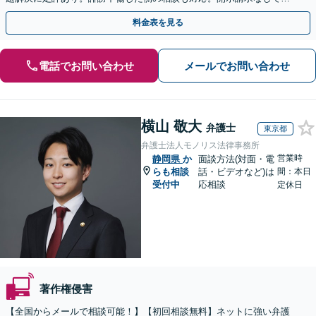
人の特定ができる場合もあり。
料金表を見る
電話でお問い合わせ
メールでお問い合わせ
横山 敬大
弁護士
東京都
弁護士法人モノリス法律事務所
営業時
静岡県
か
面談方法(対面・電
らも相談
話・ビデオなど)は
間：本日
受付中
応相談
定休日
著作権侵害
【全国からメールで相談可能！】【初回相談無料】ネットに強い弁護