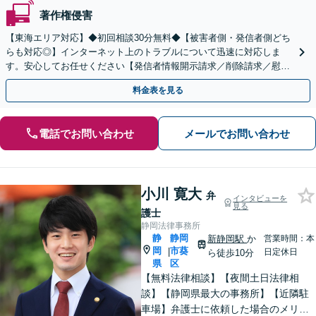
著作権侵害
【東海エリア対応】◆初回相談30分無料◆【被害者側・発信者側どち
らも対応◎】インターネット上のトラブルについて迅速に対応しま
す。安心してお任せください【発信者情報開示請求／削除請求／慰謝
料請求／意見照会への対応】
料金表を見る
電話でお問い合わせ
メールでお問い合わせ
小川 寛大
弁
インタビューを
見る
護士
静岡法律事務所
静
静岡
新静岡駅
か
営業時間：本
岡
市葵
|
日定休日
ら徒歩10分
県
区
【無料法律相談】【夜間土日法律相
談】【静岡県最大の事務所】【近隣駐
車場】弁護士に依頼した場合のメリッ