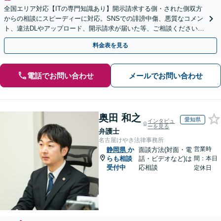
全国エリア対応【ITの専門知識あり】開示請求する側・された側双方
からの相談にスピーディーに対応。SNSでの誹謗中傷、悪質なコメン
ト、違法DLやアップロード、開示請求が届いた等、ご相談ください
【WEB面談OK&解決実績豊富】【千葉中央駅4分】
料金表を見る
電話でお問い合わせ
メールでお問い合わせ
奥田 和之
愛知県
インタビュ
ーを見る
弁護士
名古屋けやき法律事務所
営業時
静岡県
か
面談方法(対面・電
らも相談
話・ビデオなど)は
間：本日
受付中
応相談
定休日