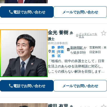
ト・デメリットを丁寧に説明します。
電話でお問い合わせ
メールでお問い合わせ
金光 誉樹
弁
インタビューを
見る
護士
静岡法律事務所
静
静岡
新静岡駅
か
営業時間：本
岡
市葵
|
日定休日
ら徒歩10分
県
区
「地域の、街中の弁護士として」日常
生活上のあらゆる法律相談に対応し、
しこりの残らない解決を目指します。
「この人に相談してよかった」と心か
ら思っていただけるよう、どのような
電話でお問い合わせ
メールでお問い合わせ
案件にも誠心誠意取り組んでいく所存
です。
横田 有里
弁