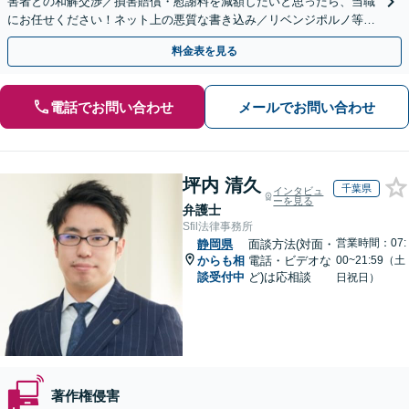
害者との和解交渉／損害賠償・慰謝料を減額したいと思ったら、当職
にお任せください！ネット上の悪質な書き込み／リベンジポルノ等、
代表弁護士が最後まで対応【関東エリア以外の相談も可】
料金表を見る
電話でお問い合わせ
メールでお問い合わせ
坪内 清久
千葉県
インタビュ
ーを見る
弁護士
Sfil法律事務所
営業時間：07:
静岡県
面談方法(対面・
からも相
電話・ビデオな
00~21:59（土
談受付中
ど)は応相談
日祝日）
著作権侵害