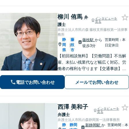
柳川 侑馬
弁
インタビューを
見る
護士
弁護士法人市民の森 藤枝支所藤枝第一法律事
務所
静
藤
藤枝駅
から
営業時間：本
岡
枝
|
日定休日
徒歩3分
県
市
【初回相談無料】【労働問題】不当解
雇、未払い残業代など幅広く対応。労
働者の権利を守ります【交通事故】保
険会社との交渉もお任せ。事故後の不
安な気持ちに寄り添う丁寧な対応【男
電話でお問い合わせ
メールでお問い合わせ
女問題】シングルマザーの法律相談は
何度でも無料【藤枝駅1分】【法テラス
利用可】
西澤 美和子
インタビューを
見る
弁護士
弁護士法人市民の森静岡第一法律事務所
静
静岡
新静岡駅
か
営業時間：本