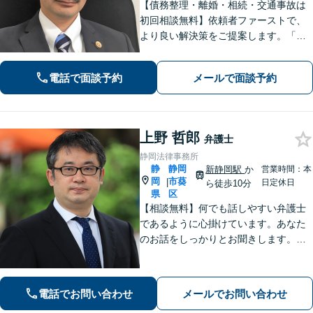
【債務整理・離婚・相続・交通事故は
初回相談無料】依頼者ファーストで、
より良い解決策をご提案します。「お
願いしてよかった」と思っていただけ
るよう、丁寧に説明して対応します
電話で面談予約
メールで面談予約
【焼津駅2分】【法テラス利用可能】
上野 哲郎
弁護士
静岡法律事務所
静
静岡
新静岡駅
か
営業時間：本
岡
市葵
|
日定休日
ら徒歩10分
県
区
【相談無料】何でも話しやすい弁護士
であるように心掛けています。あなた
のお話をしっかりとお聞きします。ト
ラブル解決に向けて全力であなたをサ
ポートします。お気軽にお問合せくだ
さい。
電話でお問い合わせ
メールでお問い合わせ