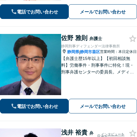
ションを取りながらお話を進めてまい
ります【法テラス利用可】【藤枝市役
電話でお問い合わせ
メールでお問い合わせ
所裏】
佐野 雅則
弁護士
静岡刑事ディフェンダー法律事務所
静岡県
静岡市葵区
営業時間：本日定休日
|
【弁護士歴15年以上】【初回相談無
料】労働事件・刑事事件に特化！現・
刑事弁護センターの委員長。メディア
掲載案件多数！豊富な経験を活かし早
期釈放を目指します【労働・雇用】依
頼者さま目線のサポートを心がけま
す。地域密着型の法律事務所
電話でお問い合わせ
メールでお問い合わせ
浅井 裕貴
弁
インタビューを