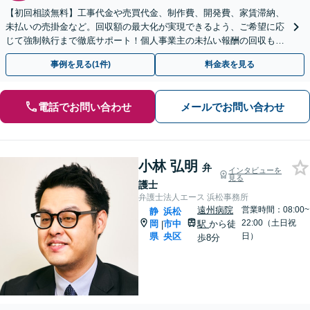
【初回相談無料】工事代金や売買代金、制作費、開発費、家賃滞納、
未払いの売掛金など。回収額の最大化が実現できるよう、ご希望に応
じて強制執行まで徹底サポート！個人事業主の未払い報酬の回収もお
任せください【新静岡駅直結】【夜間・休日相談OK】
事例を見る(1件)
料金表を見る
電話でお問い合わせ
メールでお問い合わせ
小林 弘明
弁
インタビューを
見る
護士
弁護士法人エース 浜松事務所
遠州病院
営業時間：08:00~
静
浜松
22:00（土日祝
岡
市中
駅
から徒
|
県
央区
日）
歩8分