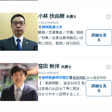
得いくようお伝えするよう努
めています。お気軽にご相談
ください。
小林 扶由樹
弁護士
小林法律事務所
静岡県
富士市
|
離婚／交通事故／労働／相続
詳細を見
／刑事／企業法務等幅広い分
る
野に対応。夜間／休日対応
分割払い対応 相談料30分55
00円（税込） ※電話相談は行
っていません
窪田 幹洋
弁護士
静岡法律事務所
静岡県
静岡市葵区
新静岡駅
から徒歩10分
|
【「新静岡駅」 徒歩10分】私
詳細を見
は皆様のお話を丁寧に聞き、
る
分かりやすく説明することを
心がけています。 不安や疑問
を解消し、より良い紛争解決
に向けて全力でサポートしま