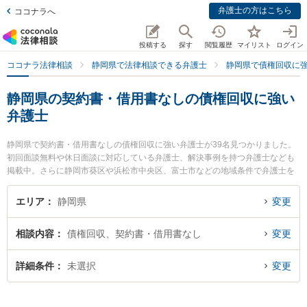
弁護士の方はこちら
ココナラへ
投稿する
探す
閲覧履歴
マイリスト
ログイン
ココナラ法律相談
静岡県で法律相談できる弁護士
静岡県で債権回収に
静岡県の契約書・借用書なしの債権回収に強い
弁護士
静岡県で契約書・借用書なしの債権回収に強い弁護士が39名見つかりました。
初回面談無料や休日面談に対応している弁護士、解決事例を持つ弁護士なども
掲載中。さらに静岡市葵区や浜松市中央区、富士市などの地域条件で弁護士を
絞り込めます。債権回収に関係する売掛金回収や債権回収代行、債権の時効中
断等の細かな分野での絞り込み検索もでき便利です。特に杉内法律事務所の杉
エリア
静岡県
変更
内 晨光弁護士や弁護士法人GoDo 支部藤枝やいづ合同法律事務所の青柳 恵仁弁
護士、弁護士法人GoDo 支部藤枝やいづ合同法律事務所の横田 有里弁護士のプ
相談内容
債権回収、契約書・借用書なし
変更
ロフィール情報や弁護士費用、強みなどが注目されています。『静岡県で土日
や夜間に発生した契約書・借用書なしの債権回収のトラブルを今すぐに弁護士
に相談したい』『契約書・借用書なしの債権回収のトラブル解決の実績豊富な
詳細条件
未選択
変更
近くの弁護士を検索したい』『初回相談無料で契約書・借用書なしの債権回収
を法律相談できる静岡県内の弁護士に相談予約したい』などでお困りの相談者
さんにおすすめです。