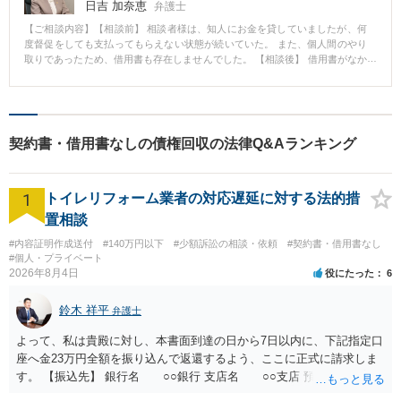
日吉 加奈恵
弁護士
【ご相談内容】【相談前】 相談者様は、知人にお金を貸していましたが、何
度督促をしても支払ってもらえない状態が続いていた。 また、個人間のやり
取りであったため、借用書も存在しませんでした。 【相談後】 借用書がなか
ったことから、まずは相手と連絡を取り、支払方法などを定めた公正証書を
作成した。 しかし、公正証書作成後も、支払がされなかった。 公正証書を債
務名義として預貯金を差押え、そこから貸付金を回収した。 【先生のコメン
ト】 知人間のお金の貸し借りなどで借用書がない場合、裁判となっても証拠
が乏しく、貸付の事実が認められない場合があります。 そのため、借用書が
契約書・借用書なしの債権回収の法律Q&Aランキング
ない事例では、まずは相手との間で借用書や公正証書を取り交わすことで、
証拠を確保することを検討すると良い場合があります。 その際に公正証書の
取り交わしができれば、強制執行も速やかに行えるため、回収がしやすくな
1
るというメリットがあります。
トイレリフォーム業者の対応遅延に対する法的措
置相談
#内容証明作成送付
#140万円以下
#少額訴訟の相談・依頼
#契約書・借用書なし
#個人・プライベート
2026年8月4日
役にたった
6
鈴木 祥平
弁護士
よって、私は貴殿に対し、本書面到達の日から7日以内に、下記指定口
座へ金23万円全額を振り込んで返還するよう、ここに正式に請求しま
す。 【振込先】 銀行名 ○○銀行 支店名 ○○支店 預金種別 普通
口座番号 ○○○○○○○ 口座名義 ○○○○ 万一、上記期限までに返金がな