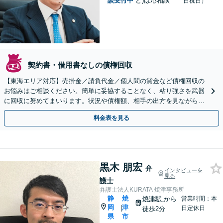
談受付中
ど)は応相談
日祝日）
契約書・借用書なしの債権回収
【東海エリア対応】売掛金／請負代金／個人間の貸金など債権回収の
お悩みはご相談ください。簡単に妥協することなく、粘り強さを武器
に回収に努めてまいります。状況や債権額、相手の出方を見ながら、
効果的な方法を臨機応変に対応いたします【土日祝対応可】
料金表を見る
黒木 朋宏
弁
インタビューを
見る
護士
弁護士法人KURATA 焼津事務所
静
焼
焼津駅
から
営業時間：本
岡
津
|
日定休日
徒歩2分
県
市