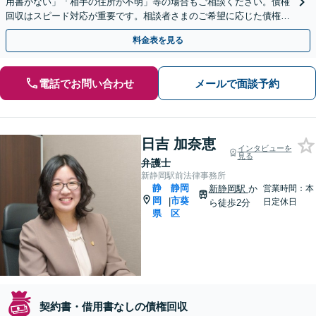
用書がない」「相手の住所が不明」等の場合もご相談ください。債権
回収はスピード対応が重要です。相談者さまのご希望に応じた債権回
収の方法や手続きをご提案いたします。【藤枝駅8分】
料金表を見る
電話でお問い合わせ
メールで面談予約
日吉 加奈恵
インタビューを
見る
弁護士
新静岡駅前法律事務所
静
静岡
新静岡駅
か
営業時間：本
岡
市葵
|
日定休日
ら徒歩2分
県
区
契約書・借用書なしの債権回収