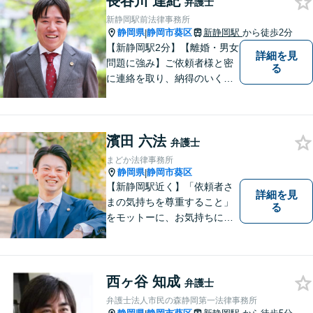
長谷川 達紀
弁護士
再建・債務整理の問題解決に
新静岡駅前法律事務所
自信があります。
静岡県
静岡市葵区
新静岡駅
から徒歩2分
|
【新静岡駅2分】【離婚・男女
詳細を見
問題に強み】ご依頼者様と密
る
に連絡を取り、納得のいく解
決へと導きます。法的トラブ
ルは非常に辛いものですの
で、精神面のサポートも積極
濱田 六法
的に行っております。お困り
弁護士
でしたら、お気軽にご相談く
まどか法律事務所
ださい！
静岡県
静岡市葵区
|
【新静岡駅近く】「依頼者さ
詳細を見
まの気持ちを尊重すること」
る
をモットーに、お気持ちに寄
り添い対応いたします【離
婚・男女問題】離婚調停／養
育費／財産分与などのお悩み
ご相談ください【交通事故】
西ヶ谷 知成
弁護士
豊富な経験と実績で早期に解
弁護士法人市民の森静岡第一法律事務所
決