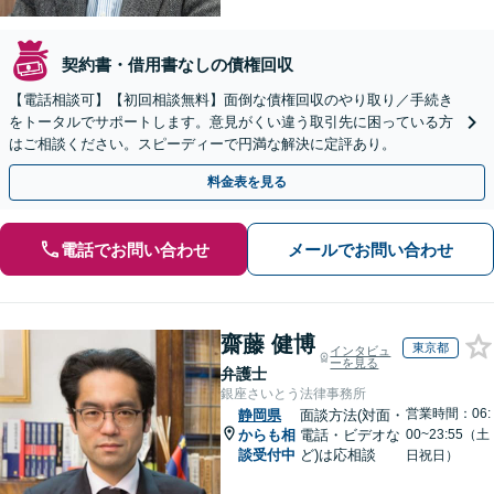
契約書・借用書なしの債権回収
【電話相談可】【初回相談無料】面倒な債権回収のやり取り／手続き
をトータルでサポートします。意見がくい違う取引先に困っている方
はご相談ください。スピーディーで円満な解決に定評あり。
料金表を見る
電話でお問い合わせ
メールでお問い合わせ
齋藤 健博
東京都
インタビュ
ーを見る
弁護士
銀座さいとう法律事務所
営業時間：06:
静岡県
面談方法(対面・
からも相
電話・ビデオな
00~23:55（土
談受付中
ど)は応相談
日祝日）