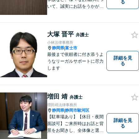
る
いて、誠実にお話をうかが
い、丁寧かつ迅速な問題解決
を目指します。まずはお気軽
にご相談下さい。
大塚 晋平
弁護士
小林法律事務所
静岡県
富士市
|
最後まで依頼者に付き添うよ
詳細を見
うなリーガルサポートに尽力
る
します
増田 靖
弁護士
増田靖法律事務所
静岡県
静岡市駿河区
|
【駐車場あり】【休日・夜間
詳細を見
面談可】ご来所時はお話と背
る
景をお聞きし、全体像と選択
肢が見えた上で、ご本人が納