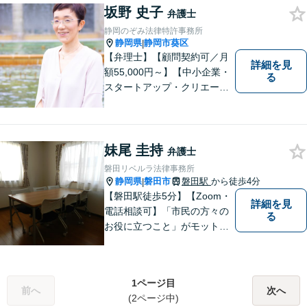
坂野 史子
す。 どんな些細なことでも結
弁護士
構ですので、お気軽にご相談
静岡のぞみ法律特許事務所
ください。
静岡県
静岡市葵区
|
【弁理士】【顧問契約可／月
詳細を見
額55,000円～】【中小企業・
る
スタートアップ・クリエータ
ー支援】契約書チェックや知
的財産権に関する企業法務サ
ポート。「特許、意匠、商
標、著作権、不正競争防止法
妹尾 圭持
弁護士
の専門知識・経験豊富」「リ
磐田リベルラ法律事務所
ーガルフォースの高精度契約
静岡県
磐田市
磐田駅
から徒歩4分
|
書チェック」
【磐田駅徒歩5分】【Zoom・
詳細を見
電話相談可】「市民の方々の
る
お役に立つこと」がモットー
です。英語対応可で、海外の
事件に精通する弁護士。離
婚・刑事・交通事故など、あ
1ページ目
らゆる問題に真摯に向き合っ
前へ
次へ
(2ページ中)
てまいります。【駐車場あ