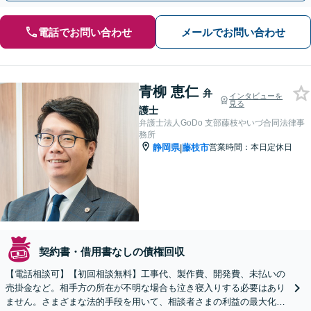
電話でお問い合わせ
メールでお問い合わせ
青柳 恵仁
弁
インタビューを
見る
護士
弁護士法人GoDo 支部藤枝やいづ合同法律事
務所
静岡県
藤枝市
営業時間：本日定休日
|
契約書・借用書なしの債権回収
【電話相談可】【初回相談無料】工事代、製作費、開発費、未払いの
売掛金など。相手方の所在が不明な場合も泣き寝入りする必要はあり
ません。さまざまな法的手段を用いて、相談者さまの利益の最大化を