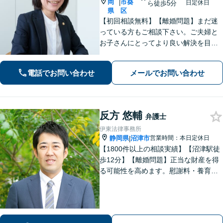
岡
市葵
|
日定休日
ら徒歩5分
県
区
【初回相談無料】【離婚問題】まだ迷
っている方もご相談下さい。ご夫婦と
お子さんにとってより良い解決を目指
します。相続・交通事故・債務整理・
労働問題など、幅広いお悩みに対応し
電話でお問い合わせ
メールでお問い合わせ
ます。【静岡市／焼津市／島田市／藤
枝市エリア対応】
反方 悠輔
弁護士
伊東法律事務所
静岡県
沼津市
営業時間：本日定休日
|
【1800件以上の相談実績】【沼津駅徒
歩12分】【離婚問題】正当な財産を得
る可能性を高めます。慰謝料・養育費
請求も的確な交渉力でサポート。【借
金・債務整理】自己破産や個人再生も
お任せください。【相続】遺産分割調
停・遺留分など納得できる解決へ。