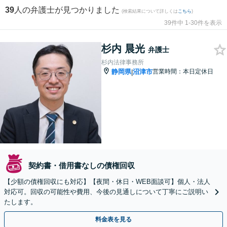
39
人の弁護士が見つかりました
(検索結果について詳しくは
こちら
)
39件中 1-30件を表示
杉内 晨光
弁護士
杉内法律事務所
静岡県
沼津市
営業時間：本日定休日
|
契約書・借用書なしの債権回収
【少額の債権回収にも対応】【夜間・休日・WEB面談可】個人・法人
対応可。回収の可能性や費用、今後の見通しについて丁寧にご説明い
たします。
料金表を見る