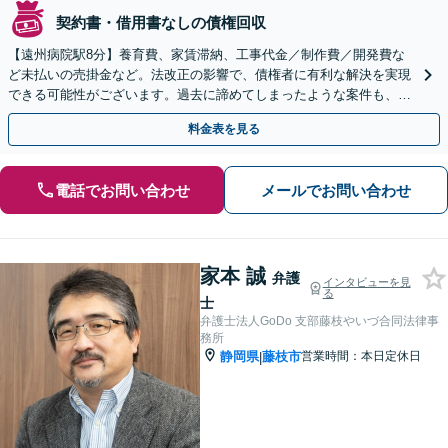
契約書・借用書なしの債権回収
【遠州病院駅8分】養育費、家賃滞納、工事代金／制作費／開発費な
ど未払いの売掛金など。法改正の影響で、債権者に有利な解決を実現
できる可能性がございます。過去に諦めてしまったような案件も、今
一度弁護士にご相談ください【初回相談無料】
料金表を見る
電話でお問い合わせ
メールでお問い合わせ
家本 誠
弁護
インタビューを見
る
士
弁護士法人GoDo 支部藤枝やいづ合同法律事
務所
静岡県
藤枝市
営業時間：本日定休日
|