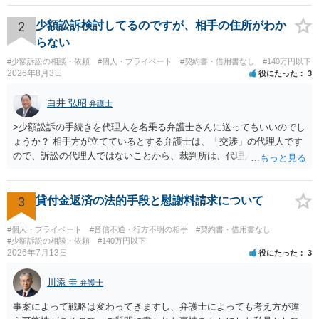
されない場合には、貴殿には任意に返金する意思がないものと判断
し、やむを得ず、返還金23万円及びこれに対する遅延損害金の支払い
2
少額訟訴検討してるのですが、相手の住所がわか
を求める民事訴訟、支払督促その他必要な法的手続を直ちに講じま
らない
す。 その際には、訴訟に要する費用その他法令上認められる金員につ
#少額訴訟の相談・依頼
#個人・プライベート
#契約書・借用書なし
#140万円以下
いても併せて請求する予定ですので、あらかじめ申し添えます。 本件
2026年8月3日
役にたった
3
は、貴殿自らが契約を解約したことによって生じた返還義務の履行を
求めるものにすぎません。貴殿の仕入先との取引関係や返金時期など
白井 弘昭
弁護士
の内部事情は、私に対する返還義務の発生や履行時期には何ら影響を
及ぼすものではありません。 これ以上、本件の解決を不必要に遅延さ
>少額訟訴の手続きを代理人を名乗る弁護士さんに送ってもいいのでし
せることなく、誠意をもって速やかに返金手続を履行されるよう、強
ょうか？ 相手方が立てているとする弁護士は、「交渉」の代理人です
く求めます。 以上
ので、訴訟の代理人ではないことから、裁判所は、代理人宛ての訴状
を受け取ることは無いと思われます。 なお、交渉段階で代理人が就い
ている場合は、相手方（被告）の住所で訴状を作成提出し、裁判所に
代理人が就いていたことを知らせると（訴状の記載内容から明らかな
3
貸付金返済の法的手段と慰謝料請求について
場合も）、裁判所が当該代理人弁護士に事前連絡し、引き続き訴訟も
受任するかを聞いたうえで、受任の意志が明らかになったところで、
#個人・プライベート
#音信不通・行方不明の相手
#契約書・借用書なし
直接被告に送達するのではなく、代理人に訴状の受領を促すこともあ
#少額訴訟の相談・依頼
#140万円以下
2026年7月13日
役にたった
3
ります。 ラインのやり取りでしか証拠がないと、実際の本人性が明ら
かではありません。もちろん弁護士（２０万円の請求で代理人弁護士
川添 圭
に委任するかも疑わしいのですが）も住所は明らかにしないでしょ
弁護士
う。 何か本人を示す事実（振込先などの情報）から、相手の住所等の
事案によって戦略は変わってきますし、弁護士によっても考え方が違
情報を割り出していくしかないように思えます。 以上、ご参考まで。