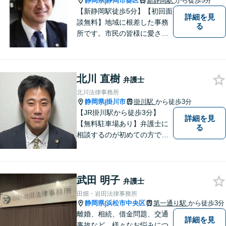
静岡県
静岡市葵区
新静岡駅
から徒歩5分
|
【新静岡駅徒歩5分】【初回面
詳細を見
談無料】地域に根差した事務
る
所です。市民の皆様に愛され
る事務所を目指しています。
【法テラス利用可能】【当日
／夜間／休日対応可能】お気
北川 直樹
軽にご連絡ください。
弁護士
北川法律事務所
静岡県
掛川市
掛川駅
から徒歩3分
|
【JR掛川駅から徒歩3分】
詳細を見
【無料駐車場あり】弁護士に
る
相談するのが初めての方でも
安心していただけるよう、丁
寧かつ迅速な対応を心がけて
います。 ご依頼いただいた際
武田 明子
には、可能な限り早く解決に
弁護士
至るよう迅速に対応いたしま
田畑・岩田法律事務所
す。まずはお気軽にご相談く
静岡県
浜松市中央区
第一通り駅
から徒歩3分
|
ださい。
離婚、相続、借金問題、交通
詳細を見
事故など、様々なお悩みにつ