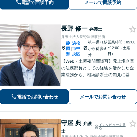
電話で面談予約
メールで面談予約
長野 修一
弁護士
弁護士法人長野法律事務所
第一通り駅
営業時間：09:00
静
浜松
~12:00（土曜
岡
市中
から徒歩9
|
県
央区
日）
分
【Web・土曜夜間面談可】元上場企業
の法務部長としての経験を活かした企
業法務から、相続診断士の知見に基づ
く相続・遺言、複雑な財産分与が絡む
離婚や不動産問題まで幅広く対応しま
す。お悩みの問題をスッキリ整理して
電話でお問い合わせ
メールでお問い合わせ
最前の策を一緒に考えましょう【新浜
松駅8分】
守屋 典
弁護
インタビューを見
る
士
弁護士法人GoDo 静岡合同法律事務所