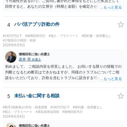
う可能性があるので、ご質問に書かれた事情をもとにした私見として
回答すると、あなたの立替分（時期と金額）を確定させた上で、淡々
と訴訟提起する方がよい事案ではないかと思料します。支払督促だ
と、もし異議申立てがなされる可能性が高そうであれば時間の浪費
（通常訴訟へ移行する日数分空転する）になりますし、支払督促及び
4
パパ活アプリ詐欺の件
その異議後の通常訴訟は相手方の住所地が管轄裁判所になるため（特
に相手方が遠方である場合は）対応が面倒な場合があるからです。相
#140万円以下
#債権回収代行
#個人・プライベート
#契約書・借用書なし
手方の主張については、和解で減額を考慮すればよいと思います。 な
#少額訴訟の相談・依頼
2026年8月8日
お、残念ながら、「連絡も返ってこず、返済の目処も立たずで精神的
ダメージが大きく」という理由では、慰謝料請求は通常は認められま
債権回収に強い弁護士
せん。
若井 亮
弁護士
初めまして。 ご相談内容を拝見しました。 お伺いする限りの情報での
判断となるため断言はできかねますが、同様のトラブルについてご相
談をいただいており、詐欺を含むトラブルに該当する可能性があるで
しょう。 返金の請求にあたっては、相手方の身元を特定する必要があ
ります。 お金を渡した方法が現金手渡しではなく、指定口座への振込
であるならば、相手方の身元を特定できる可能性もあるでしょう。 い
5
未払い金に関する相談
ずれにせよ、まずは速やかに最寄りの警察署に被害相談に行くことを
お勧めします。
#相手(債務者)の所在・財産調査
#140万円以下
#契約書・借用書なし
#個人・プライベート
#遅延損害金回収
#債権回収代行
2026年8月6日
債権回収に強い弁護士