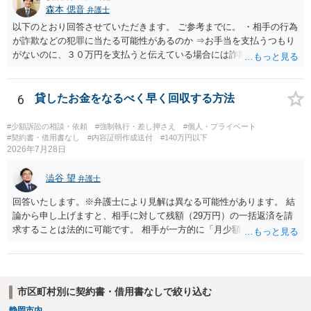
森本 偲音
弁護士
以下のとおり回答させていただきます。 ご参考までに。 ・相手の行為
が詐欺などの犯罪に当たる可能性があるのか ⇒お手当を支払うつもり
がないのに、３０万円を支払うと伝えている場合には詐欺罪に該当す
る可能性があります。 ・未払い金を回収するためにどのような法的手
段が取れるのか ⇒契約に基づく履行請求として３０万円を請求するこ
とが考えられますが、 パパ活の契約は、売春防止法に抵触する契約
6
貸したお金をなるべく早く回収する方法
であるため、公序良俗に反する契約として 民法上無効（民法９０
条）となるため、相手方に請求できない可能性が高いです。 ・相手の
#少額訴訟の相談・依頼
#強制執行・差し押さえ
#個人・プライベート
氏名や住所が分からない状態でも対応可能なのか ⇒訴訟等の裁判上の
#契約書・借用書なし
#内容証明作成送付
#140万円以下
2026年7月28日
手続を利用する場合には、原則として相手方の住所・氏名を把握して
いる必要があります。
澁谷 望
弁護士
回答いたします。※弁護士により見解は異なる可能性があります。 結
論から申し上げますと、相手に対して残額（29万円）の一括返済を請
求することは法的に可能です。 相手が一方的に「月少額ずつ返す」と
言ってきたとしても、あなたが同意していない以上、分割払いの合意
は成立していません。当初の返済期日も過ぎているため、一括返済を
求める権利があります。 具体的には、以下の手順で進めるのが効果的
です。 分割拒否と一括請求の通知：PayPayのメッセージ等で「分割
市区町村別に契約書・借用書なしで絞り込む
払いには同意していないため、残額の一括払いを求める」旨を明確に
静岡市内