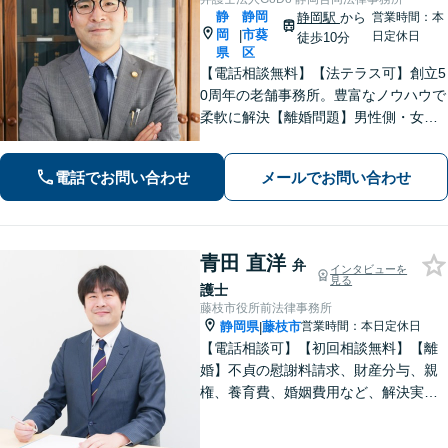
静
静岡
静岡駅
から
営業時間：本
岡
市葵
|
日定休日
徒歩10分
県
区
【電話相談無料】【法テラス可】創立5
0周年の老舗事務所。豊富なノウハウで
柔軟に解決【離婚問題】男性側・女性
側どちらも対応可！離婚協議・調停、
慰謝料、養育費、面会交流など幅広く
電話でお問い合わせ
メールでお問い合わせ
対応【借金・債務整理】個人・法人と
もに相談可【静岡駅10分】
青田 直洋
弁
インタビューを
見る
護士
藤枝市役所前法律事務所
静岡県
藤枝市
営業時間：本日定休日
|
【電話相談可】【初回相談無料】【離
婚】不貞の慰謝料請求、財産分与、親
権、養育費、婚姻費用など、解決実績
は豊富です【相続】皆さまがつまずい
ていないか、しっかりとコミュニケー