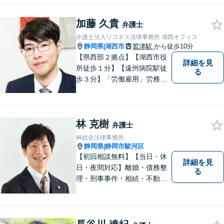
を提供します。お気軽にご相
談ください。
加藤 久貴
弁護士
弁護士法人リコネス法律事務所 湖西オフィス
静岡県
湖西市
鷲津駅
から徒歩10分
|
【県西部２拠点】【湖西市役
詳細を見
所徒歩１分】【遠州病院駅徒
る
歩３分】「労働雇用」労務関
係の精通弁護士として幅広い
視野で解決策を／「相続遺
言」公平・適正な相続手続は
林 克樹
すべてお任せください／「交
弁護士
通事故」損害賠償額を増額！
林総合法律事務所
【夜間休日対応】【電話相
静岡県
静岡市駿河区
|
談】
【初回相談無料】【当日・休
詳細を見
日・夜間対応】離婚・債務整
る
理・刑事事件・相続・不動産
問題・交通事故等、多数の解
決実績あり。お悩みに真摯に
向き合うことを心がけていま
す。法人・個人事業主の事業