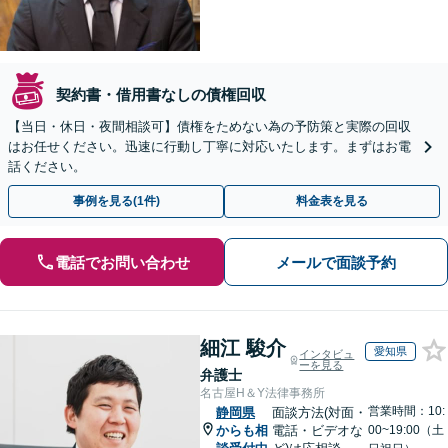
契約書・借用書なしの債権回収
【当日・休日・夜間相談可】債権をためない為の予防策と実際の回収
はお任せください。迅速に行動し丁寧に対応いたします。まずはお電
話ください。
事例を見る(1件)
料金表を見る
電話でお問い合わせ
メールで面談予約
細江 駿介
愛知県
インタビュ
ーを見る
弁護士
名古屋H＆Y法律事務所
営業時間：10:
静岡県
面談方法(対面・
からも相
電話・ビデオな
00~19:00（土