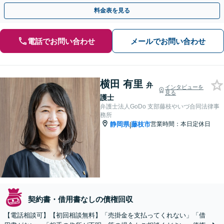
図れるよう尽力します【休日＆夜間面談OK】
料金表を見る
電話でお問い合わせ
メールでお問い合わせ
横田 有里
弁
インタビューを
見る
護士
弁護士法人GoDo 支部藤枝やいづ合同法律事
務所
静岡県
藤枝市
営業時間：本日定休日
|
契約書・借用書なしの債権回収
【電話相談可】【初回相談無料】「売掛金を支払ってくれない」「借