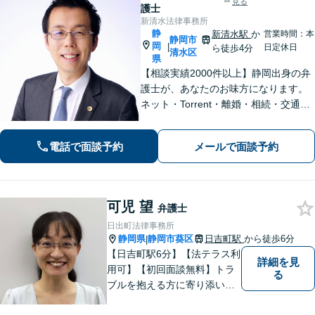
見る
護士
新清水法律事務所
静
新清水駅
か
営業時間：本
静岡市
岡
|
日定休日
ら徒歩4分
清水区
県
【相談実績2000件以上】静岡出身の弁
護士が、あなたのお味方になります。
ネット・Torrent・離婚・相続・交通事
故・刑事事件など、一人で悩まずご相
談ください。初回電話10分無料。全国
電話で面談予約
メールで面談予約
対応。親身なサポートをいたします。
【新清水駅5分】
可児 望
弁護士
日出町法律事務所
静岡県
静岡市葵区
日吉町駅
から徒歩6分
|
【日吉町駅6分】【法テラス利
詳細を見
用可】【初回面談無料】トラ
る
ブルを抱える方に寄り添い、
その方に合った法的サービス