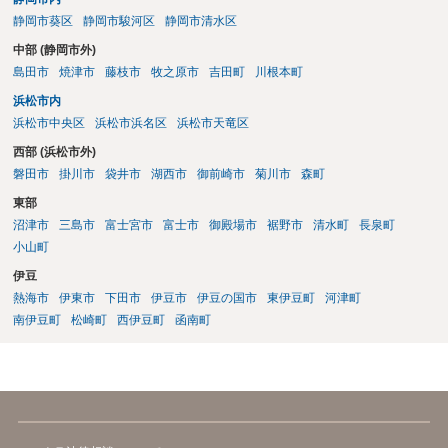
伝えます。 相手の本名・住所の確認：応じない場合に法的手段（少額
静岡市葵区
静岡市駿河区
静岡市清水区
訴訟など）をとるには、相手の身元が必要です。分からない場合は、
まず本名や住所の特定を進めてください。 相手が購入した高額商品
中部 (静岡市外)
（Switch2等）の事実も踏まえ、応じない場合は法的措置を辞さない姿
島田市
焼津市
藤枝市
牧之原市
吉田町
川根本町
勢で交渉に臨むのが現実的かと思います。
浜松市内
浜松市中央区
浜松市浜名区
浜松市天竜区
西部 (浜松市外)
磐田市
掛川市
袋井市
湖西市
御前崎市
菊川市
森町
東部
沼津市
三島市
富士宮市
富士市
御殿場市
裾野市
清水町
長泉町
小山町
伊豆
熱海市
伊東市
下田市
伊豆市
伊豆の国市
東伊豆町
河津町
南伊豆町
松崎町
西伊豆町
函南町