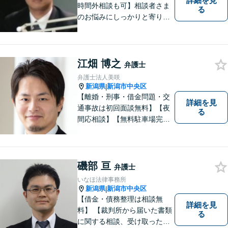
詳細を見
時間外相談も可】相談者さま
る
のお悩みにしっかりと寄り添
い、ともに解決の方法を模索
してまいります。お悩みが法
律問題でない場合も、他士
業・行政窓口など適切な相談
江畑 博之
弁護士
先をご紹介しています。
弁護士法人美咲
新潟県
新潟市中央区
|
【離婚・刑事・借金問題・交
詳細を見
通事故は初回面談無料】【夜
る
間応相談】【無料駐車場完
備】明確かつリーズナブルな
料金をご提案。難しい法律用
語も丁寧に解説いたします。
個人の方も法人の方も、お気
磯部 亘
弁護士
軽にご相談ください。
いなほ法律事務所
新潟県
新潟市中央区
|
【借金・債務整理は相談無
詳細を見
料】 【裁判所から届いた書類
る
に関する相談、受け取った督