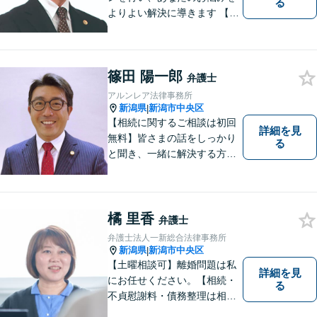
る
よりよい解決に導きます 【交
通事故被害者の方は相談料無
料（弁護士費用特約利用の場
合は除く）】【相続・債務整
篠田 陽一郎
理・労災・不貞慰謝料は相談
弁護士
料初回無料】【土曜相談可】
アルンレア法律事務所
新潟県
新潟市中央区
|
【相続に関するご相談は初回
詳細を見
無料】皆さまの話をしっかり
る
と聞き、一緒に解決する方法
を探します。
橘 里香
弁護士
弁護士法人一新総合法律事務所
新潟県
新潟市中央区
|
【土曜相談可】離婚問題は私
詳細を見
にお任せください。【相続・
る
不貞慰謝料・債務整理は相談
料初回無料】【交通事故被害