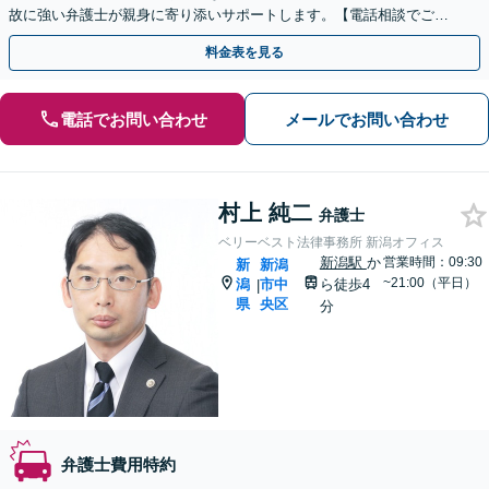
故に強い弁護士が親身に寄り添いサポートします。【電話相談でご契
約まで対応可/来所不要】
料金表を見る
電話でお問い合わせ
メールでお問い合わせ
村上 純二
弁護士
ベリーベスト法律事務所 新潟オフィス
新潟駅
か
営業時間：09:30
新
新潟
~21:00（平日）
潟
市中
ら徒歩4
|
県
央区
分
弁護士費用特約