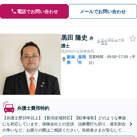
電話でお問い合わせ
メールでお問い合わせ
黒田 隆史
弁
インタビューを
見る
護士
黒田特許法律事務所
新潟
長岡
営業時間：09:00~17:00（平
|
県
市
日）
弁護士費用特約
【弁護士歴15年以上】【新潟全域対応】【駐車場有】どのような事故
にも対応しています。保険会社との交渉、治療費打ち切り、過失割合
の争いなど、お困りの際はご相談ください。依頼者さまが安心して治
療に専念できるよう、迅速かつ丁寧に対応いたします。