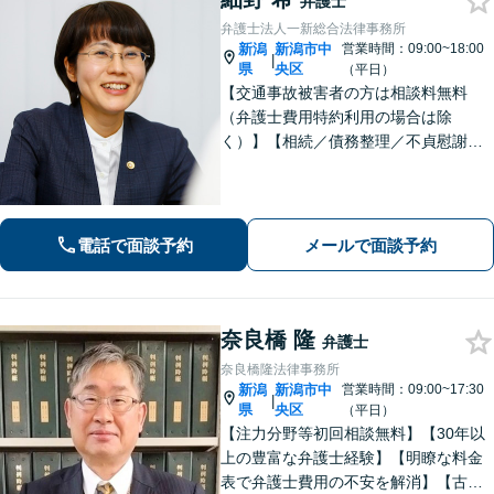
弁護士
弁護士法人一新総合法律事務所
新潟
新潟市中
営業時間：09:00~18:00
|
県
央区
（平日）
【交通事故被害者の方は相談料無料
（弁護士費用特約利用の場合は除
く）】【相続／債務整理／不貞慰謝料
請求／労災は初回相談無料！】【労
働・雇用／労働災害は事故直後からサ
ポート！】あなたのお話を丁寧に聞
き、気持ちに寄り添いながら法的サポ
電話で面談予約
メールで面談予約
ートをいたします。
奈良橋 隆
弁護士
奈良橋隆法律事務所
新潟
新潟市中
営業時間：09:00~17:30
|
県
央区
（平日）
【注力分野等初回相談無料】【30年以
上の豊富な弁護士経験】【明瞭な料金
表で弁護士費用の不安を解消】【古町