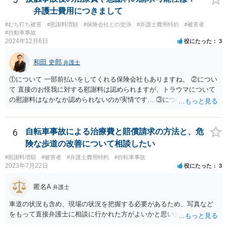
弁護士費用につきまして
#むち打ち被害
#慰謝料増額
#保険会社との交渉
#弁護士費用特約
#被害者
#自動車事故
2024年12月6日
役にたった
3
和田 史郎
弁護士
①について 一部前払いをしてくれる保険会社もありますね。 ②につい
て 直接のお怪我に対する慰謝料は認められますが、トラウマについて
の慰謝料はなかなか認められないのが実情です… ③について いわゆる
弁護士費用特約であれば、それを使って、費用を心配せずに弁護士に
依頼できますね。
6
自転車事故による治療費と賠償請求の方法と、危
険な歩道の改善について相談したい
#慰謝料増額
#被害者
#弁護士費用特約
#自転車事故
2023年7月22日
役にたった
3
匿名A
弁護士
車道の状況も含め、現場の状況を把握する必要があるため、写真など
をもって直接弁護士に相談に行かれた方がよいかと思います。