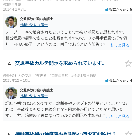
#自動車事故
2024年2月7日
役にたった
5
交通事故に強い弁護士
髙橋 俊太
弁護士
ノーブレーキで追突されたということでつらい状況だと思われます。
相当程度の衝撃であったと推察されますので、３か月半程度で打ち切
り（内払い終了）というのは、尚早であるという印象です。とはい
え、内払い終了時期の延長について交渉をしても保険会社が応じる可
能性は必ずしも高くありません。 傷害の内容や程度によっては後遺障
害等級申請を検討した方がよいかもしれませんが、いずれにしまして
4
交通事故カルテ開示を求められています。
も、実務上妥当な示談金を得るためにも、弁護士に個別に相談するな
どして今後の方針について検討なさった方がよいと思います。
#保険会社との交渉
#被害者
#自動車事故
#弁護士費用特約
2025年12月10日
役にたった
4
交通事故に強い弁護士
髙橋 俊太
弁護士
詳細不明ではあるのですが、診断書やレセプトの開示ということであ
れば、事故後まもなく保険会社から同意書が届いていたかと思いま
す。一方、治療終了後になってカルテの開示を求められているという
ことであれば、被害者との交渉等のためにカルテの確認が必要だと保
険会社が判断した可能性があります。被害者の同意があるようであれ
ば、開示するという対応で問題はないでしょう。
5
接触事故後の治療費や慰謝料の請求可能性は？