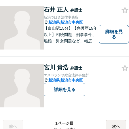
災・不貞慰謝料は相談料初回
無料】
石井 正人
弁護士
新潟つばさ法律事務所
新潟県
新潟市中央区
|
【白山駅15分】【弁護歴15年
詳細を見
以上】相続問題、刑事事件、
る
離婚・男女問題など、幅広い
分野で実績多数！メリット・
デメリットをしっかりご説明
し、納得していただける解決
を目指します。まずはお気軽
宮川 貴浩
弁護士
にご相談を！【著書多数！】
エスペランサ総合法律事務所
新潟県
新潟市中央区
|
詳細を見る
1ページ目
前へ
次へ