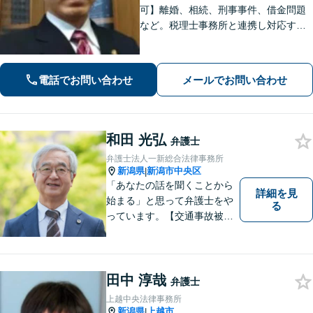
可】離婚、相続、刑事事件、借金問題
など。税理士事務所と連携し対応する
ことも可能です。ご依頼者さまのお悩
みが解決できるよう尽力いたします。
まずはお気軽にご相談ください【休
電話でお問い合わせ
メールでお問い合わせ
日・夜間相談可】
和田 光弘
弁護士
弁護士法人一新総合法律事務所
新潟県
新潟市中央区
|
「あなたの話を聞くことから
詳細を見
始まる」と思って弁護士をや
る
っています。【交通事故被害
者の方は相談料無料（弁護士
費用特約利用の場合は除
く）】【相続・債務整理・労
災・不貞慰謝料は相談料初回
田中 淳哉
弁護士
無料】【顧問先企業300社以
上越中央法律事務所
上】
新潟県
上越市
|