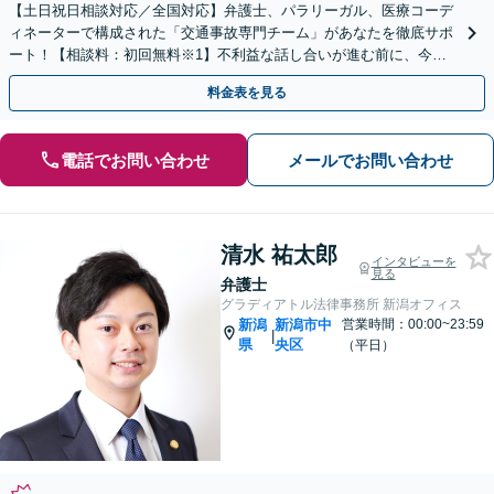
【土日祝日相談対応／全国対応】弁護士、パラリーガル、医療コーデ
ィネーターで構成された「交通事故専門チーム」があなたを徹底サポ
ート！【相談料：初回無料※1】不利益な話し合いが進む前に、今す
ぐ相談！
料金表を見る
電話でお問い合わせ
メールでお問い合わせ
清水 祐太郎
インタビューを
見る
弁護士
グラディアトル法律事務所 新潟オフィス
新潟
新潟市中
営業時間：00:00~23:59
|
県
央区
（平日）