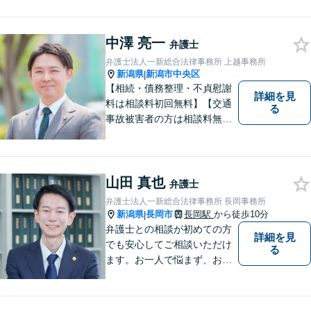
者の方は相談料無料（弁護士
費用特約利用の場合は除
く）】
中澤 亮一
弁護士
弁護士法人一新総合法律事務所 上越事務所
新潟県
新潟市中央区
|
【相続・債務整理・不貞慰謝
詳細を見
料は相談料初回無料】【交通
る
事故被害者の方は相談料無料
（弁護士費用特約利用の場合
は除く）】気軽に相談してい
ただける弁護士になりたいと
思っています。
山田 真也
弁護士
弁護士法人一新総合法律事務所 長岡事務所
新潟県
長岡市
長岡駅
から徒歩10分
|
弁護士との相談が初めての方
詳細を見
でも安心してご相談いただけ
る
ます。お一人で悩まず、お気
軽にご相談ください。【土曜
相談可】【相続・債務整理・
不貞慰謝料は相談料初回無