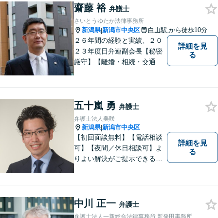
齋藤 裕
料】【交通事故被害者の方は
弁護士
相談料無料（弁護士費用特約
さいとうゆたか法律事務所
利用の場合は除く）】
新潟県
新潟市中央区
白山駅
から徒歩10分
|
２６年間の経験と実績、２０
詳細を見
２３年度日弁連副会長【秘密
る
厳守】【離婚・相続・交通事
故・労働事件は初回相談無
料】【土日相談可能】
五十嵐 勇
弁護士
弁護士法人美咲
新潟県
新潟市中央区
|
【初回面談無料】【電話相談
詳細を見
可】【夜間／休日相談可】よ
る
りよい解決がご提示できるよ
う、全力でサポートさせてい
ただきます。お困りの方は、
お気軽にご相談ください。
中川 正一
弁護士
弁護士法人一新総合法律事務所 新発田事務所