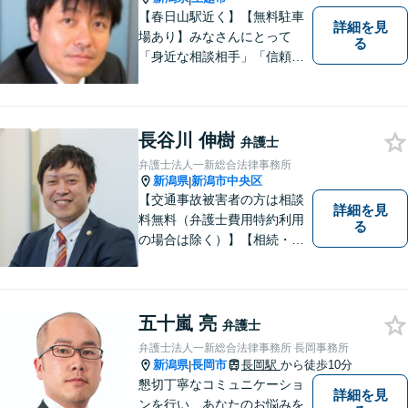
【春日山駅近く】【無料駐車
詳細を見
場あり】みなさんにとって
る
「身近な相談相手」「信頼で
きるパートナー」になりま
す。【地域に根ざした弁護
士】相談にいらっしゃるお一
人お一人の不安や悩みをしっ
長谷川 伸樹
弁護士
かり受け止め、丁寧な対応を
弁護士法人一新総合法律事務所
心がけます。お気軽にご相談
新潟県
新潟市中央区
|
ください。
【交通事故被害者の方は相談
詳細を見
料無料（弁護士費用特約利用
る
の場合は除く）】【相続・債
務整理・労災・不貞慰謝料は
相談料初回無料】【土曜相談
可】あなたのパートナーとし
てお力になります
五十嵐 亮
弁護士
弁護士法人一新総合法律事務所 長岡事務所
新潟県
長岡市
長岡駅
から徒歩10分
|
懇切丁寧なコミュニケーショ
詳細を見
ンを行い、あなたのお悩みを