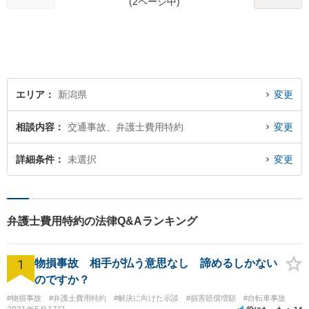
(2ページ中)
エリア
新潟県
変更
相談内容
交通事故、弁護士費用特約
変更
詳細条件
未選択
変更
弁護士費用特約の法律Q&Aランキング
1
物損事故 相手が払う意思なし 諦めるしかない
のですか？
#物損事故
#弁護士費用特約
#解決に向けた示談
#損害賠償増額
#自転車事故