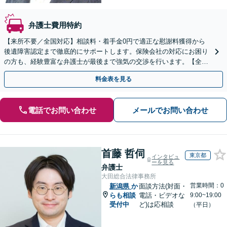
弁護士費用特約
【来所不要／全国対応】相談料・着手金0円で適正な慰謝料獲得から
後遺障害認定まで徹底的にサポートします。保険会社の対応にお困り
の方も、経験豊富な弁護士が最後まで強気の交渉を行います。【全国
13拠点】お気軽にご相談ください。
料金表を見る
電話でお問い合わせ
メールでお問い合わせ
首藤 哲伺
東京都
インタビュ
ーを見る
弁護士
大田総合法律事務所
営業時間：0
新潟県
か
面談方法(対面・
らも相談
電話・ビデオな
9:00~19:00
受付中
ど)は応相談
（平日）