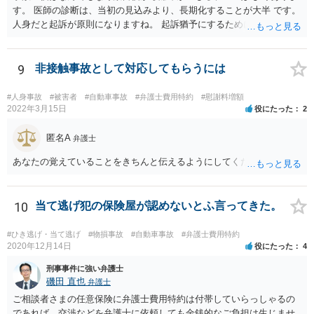
す。 医師の診断は、当初の見込みより、長期化することが大半 です。
人身だと起訴が原則になりますね。 起訴猶予にするためには、検察官
調べで、やはり救急車にき ずかなかったことの説明と、示談が必要で
しょう。 起訴と言っても、略式起訴で罰金になるのが通例です。
9
非接触事故として対応してもらうには
#人身事故
#被害者
#自動車事故
#弁護士費用特約
#慰謝料増額
2022年3月15日
役にたった
2
匿名A
弁護士
あなたの覚えていることをきちんと伝えるようにしてください。
10
当て逃げ犯の保険屋が認めないとふ言ってきた。
#ひき逃げ・当て逃げ
#物損事故
#自動車事故
#弁護士費用特約
2020年12月14日
役にたった
4
刑事事件に強い弁護士
磯田 直也
弁護士
ご相談者さまの任意保険に弁護士費用特約は付帯していらっしゃるの
であれば、交渉などを弁護士に依頼しても金銭的なご負担は生じませ