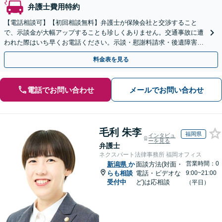
弁護士費用特約
【電話相談可】【初回相談無料】弁護士が保険会社と交渉すること
で、示談金が大幅アップすることも珍しくありません。交通事故に遭
われた際はいち早くお電話ください。示談・慰謝料請求・後遺障害等
級認定・弁護士費用特約など親身になってご相談に乗ります。
料金表を見る
電話でお問い合わせ
メールでお問い合わせ
毛利 朱李
福岡県
インタビュ
ーを見る
弁護士
ネクスパート法律事務所 福岡オフィス
営業時間：0
新潟県
か
面談方法(対面・
らも相談
電話・ビデオな
9:00~21:00
受付中
ど)は応相談
（平日）