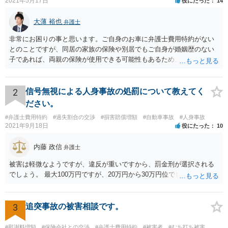
2021年5月17日
役にたった
14
大薄 裕也
弁護士
非常にお困りの事と思います。ご自身のお車に弁護士費用特約がない
とのことですが、同居の家族の保険や別居でもご自身が婚姻歴のない
子であれば、両親の保険が使用できる可能性もあるため、まだ確認し
てないようであれば、ご確認されると良いかと思います。 弁護士費用
特約がない場合の対応についてですが、まずは民事調停という手続き
を利用することも手かと思います。訴訟の手続きよりも話し合いを重
2
信号無視による人身事故の処罰について教えてく
視したものであり、書類を作る作業も頻繁には要求されないため、ご
ださい。
質問者様の状況を踏まえるとおすすめできる手続きかと考えます。具
#弁護士費用特約
#過失割合の交渉
#損害賠償増額
#自動車事故
#人身事故
体的な利用方法に関しては、管轄の裁判所に問い合わせいただければ
2021年9月18日
役にたった
10
教えてもらえると思います（https://www.courts.go.jp/fukuoka/saiban/
madoguti_kani/index.html）。 以上、ご参考いただけますと幸いです。
内藤 政信
弁護士
被害は軽微なようですが、違反が重いですから、罰金刑が選択される
でしょう。 最大100万円ですが、20万円から30万円位でしょうか。
3
追突事故の被害相談です。
#慰謝料増額
#保険会社との交渉
#弁護士費用特約
#被害者
#むち打ち被害