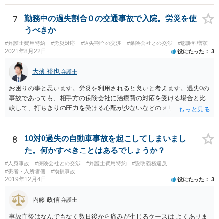
7
勤務中の過失割合０の交通事故で入院。労災を使
うべきか
#弁護士費用特約
#労災対応
#過失割合の交渉
#保険会社との交渉
#慰謝料増額
2021年8月22日
役にたった
3
大薄 裕也
弁護士
お困りの事と思います。労災を利用されると良いと考えます。過失0の
事故であっても、相手方の保険会社に治療費の対応を受ける場合と比
較して、打ちきりの圧力を受ける心配が少ないなどのメリットがあり
ます。最後になりますが、頚椎損傷という非常に重い傷病となります
ので、後遺障害申請や賠償交渉など弁護士にご依頼されるメリットが
多々あると考えます。そのため、交通事故を得意とする弁護士にご相
8
10対0過失の自動車事故を起こしてしまいまし
談されることをおすすめいたします。以上ご参考いただけますと幸い
た。何かすべきことはあるでしょうか？
です。
#人身事故
#保険会社との交渉
#弁護士費用特約
#説明義務違反
#患者・入所者側
#物損事故
2019年12月4日
役にたった
3
内藤 政信
弁護士
事故直後はなんでもなく数日後から痛みが生じるケースは よくありま