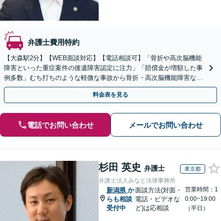
弁護士費用特約
【大森駅2分】【WEB面談対応】【電話相談可】「骨折や高次脳機能
障害といった重症案件の後遺障害認定に注力」「賠償金が増額した事
例多数」むち打ちのような軽微な事故から骨折・高次脳機能障害など
の重症事故まで、事故の規模に関わらず対応いたします
料金表を見る
電話でお問い合わせ
メールでお問い合わせ
杉田 英史
弁護士
東京都
弁護士法人みなと法律事務所
営業時間：1
新潟県
か
面談方法(対面・
らも相談
電話・ビデオな
0:00~19:00
受付中
ど)は応相談
（平日）