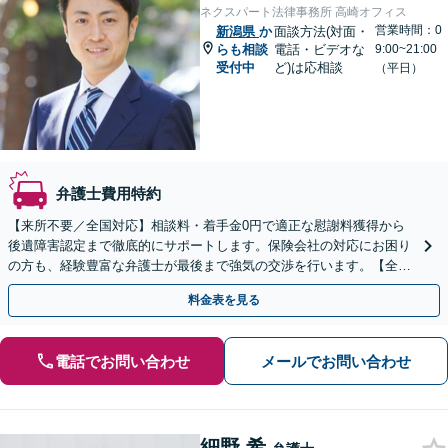
ネクスパート法律事務所 高崎オフィス
営業時間：0
新潟県
か
面談方法(対面・
らも相談
電話・ビデオな
9:00~21:00
受付中
ど)は応相談
（平日）
弁護士費用特約
【来所不要／全国対応】相談料・着手金0円で適正な慰謝料獲得から
後遺障害認定まで徹底的にサポートします。保険会社の対応にお困り
の方も、経験豊富な弁護士が最後まで強気の交渉を行います。【全国
13拠点】お気軽にご相談ください。
料金表を見る
電話でお問い合わせ
メールでお問い合わせ
細野 希