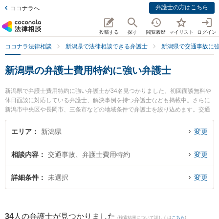
弁護士の方はこちら
ココナラへ
投稿する
探す
閲覧履歴
マイリスト
ログイン
ココナラ法律相談
新潟県で法律相談できる弁護士
新潟県で交通事故に
新潟県の弁護士費用特約に強い弁護士
新潟県で弁護士費用特約に強い弁護士が34名見つかりました。初回面談無料や
休日面談に対応している弁護士、解決事例を持つ弁護士なども掲載中。さらに
新潟市中央区や長岡市、三条市などの地域条件で弁護士を絞り込めます。交通
事故に関係する自動車事故やバイク事故、自転車事故等の細かな分野での絞り
込み検索もでき便利です。特にむらやま法律事務所の村山 夏希弁護士やベリー
エリア
新潟県
変更
ベスト法律事務所 新潟オフィスの川村 浩樹弁護士、黒田特許法律事務所の黒田
隆史弁護士のプロフィール情報や弁護士費用、強みなどが注目されています。
相談内容
交通事故、弁護士費用特約
変更
『新潟県で土日や夜間に発生した弁護士費用特約のトラブルを今すぐに弁護士
に相談したい』『弁護士費用特約のトラブル解決の実績豊富な近くの弁護士を
検索したい』『初回相談無料で弁護士費用特約を法律相談できる新潟県内の弁
詳細条件
未選択
変更
護士に相談予約したい』などでお困りの相談者さんにおすすめです。
34
人の弁護士が見つかりました
(検索結果について詳しくは
こちら
)