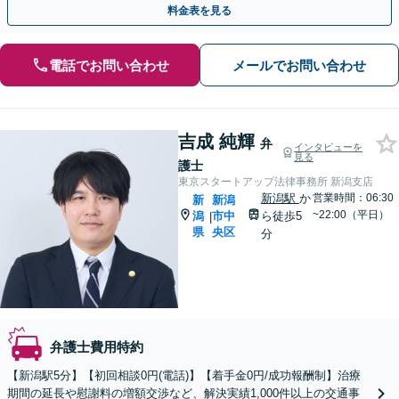
料金表を見る
電話でお問い合わせ
メールでお問い合わせ
吉成 純輝
弁
インタビューを
見る
護士
東京スタートアップ法律事務所 新潟支店
新潟駅
か
営業時間：06:30
新
新潟
~22:00（平日）
潟
市中
ら徒歩5
|
県
央区
分
弁護士費用特約
【新潟駅5分】【初回相談0円(電話)】【着手金0円/成功報酬制】治療
期間の延長や慰謝料の増額交渉など、解決実績1,000件以上の交通事