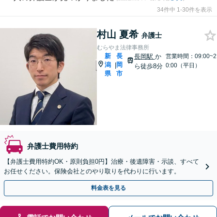
34件中 1-30件を表示
村山 夏希
弁護士
むらやま法律事務所
新
長
長岡駅
か
営業時間：09:00~2
潟
岡
|
0:00（平日）
ら徒歩8分
県
市
弁護士費用特約
【弁護士費用特約OK・原則負担0円】治療・後遺障害・示談、すべて
お任せください。保険会社とのやり取りを代わりに行います。
料金表を見る