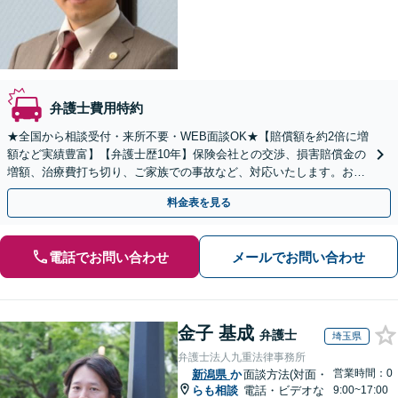
弁護士費用特約
★全国から相談受付・来所不要・WEB面談OK★【賠償額を約2倍に増
額など実績豊富】【弁護士歴10年】保険会社との交渉、損害賠償金の
増額、治療費打ち切り、ご家族での事故など、対応いたします。お早
めにご相談ください【初回相談・着手金無料】
料金表を見る
電話でお問い合わせ
メールでお問い合わせ
金子 基成
弁護士
埼玉県
弁護士法人九重法律事務所
営業時間：0
新潟県
か
面談方法(対面・
らも相談
電話・ビデオな
9:00~17:00