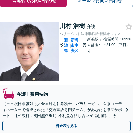
電話でお問い合わせ
メールでお問い合わせ
川村 浩樹
弁護士
ベリーベスト法律事務所 新潟オフィス
新潟駅
か
営業時間：09:30
新
新潟
~21:00（平日）
潟
市中
ら徒歩4
|
県
央区
分
弁護士費用特約
【土日祝日相談対応／全国対応】弁護士、パラリーガル、医療コーデ
ィネーターで構成された「交通事故専門チーム」があなたを徹底サポ
ート！【相談料：初回無料※1】不利益な話し合いが進む前に、今す
ぐ相談！
料金表を見る