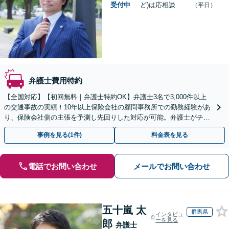
受付中
ど)は応相談
（平日）
弁護士費用特約
【全国対応】【初回無料｜弁護士特約OK】弁護士3名で3,000件以上
の交通事故の実績！10年以上保険会社の顧問事務所での勤務経験があ
り、保険会社側の主張を予測し先回りした対応が可能。弁護士がチー
ムとなり示談交渉、休業損害、後遺障害等に対応。
事例を見る(1件)
料金表を見る
電話でお問い合わせ
メールでお問い合わせ
五十嵐 太
群馬県
インタビュ
ーを見る
郎
弁護士