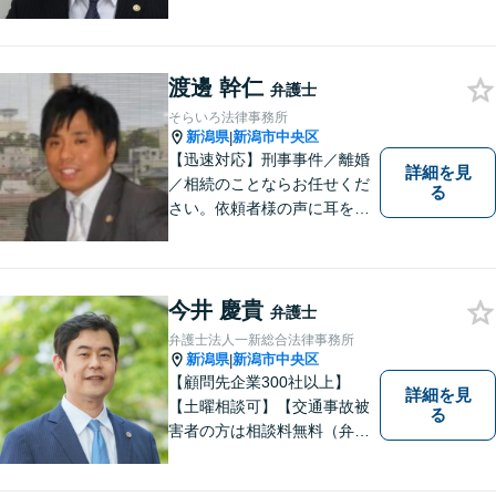
促書・請求書・内容証明郵便
に関する相談は初回無料】
【提携駐車場有】 スピーディ
ーな対応を心がけておりま
渡邊 幹仁
弁護士
す。相談先をお探しの方もお
そらいろ法律事務所
気軽にご相談ください。
新潟県
新潟市中央区
|
【迅速対応】刑事事件／離婚
詳細を見
／相続のことならお任せくだ
る
さい。依頼者様の声に耳を傾
けることがモットーです。い
つでもあなたの味方となり、
解決へと導きます。お困りご
とはすぐにご相談ください。
今井 慶貴
弁護士
弁護士法人一新総合法律事務所
新潟県
新潟市中央区
|
【顧問先企業300社以上】
詳細を見
【土曜相談可】【交通事故被
る
害者の方は相談料無料（弁護
士費用特約利用の場合は除
く）】【相続・債務整理・労