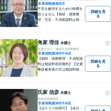
新潟県
新発田市
|
不安を解消するための研鑽を
詳細を見
怠りません【相続・債務整
る
理・労災・不貞慰謝料は相談
料初回無料】【交通事故被害
者の方は相談料無料（弁護士
費用特約利用の場合は除
く）】【土曜相談可】
角家 理佳
弁護士
弁護士法人一新総合法律事務所
新潟県
新潟市中央区
|
【相続・債務整理・不貞慰謝
詳細を見
料は相談料初回無料】【交通
る
事故被害者の方は相談料無料
（弁護士費用特約利用の場合
は除く）】【土曜相談可】
「しんなら強い」弁護士にな
るため日々研鑽を積んでいま
氏家 信彦
弁護士
す
新緑法律事務所
新潟県
新潟市中央区
|
【法テラス利用可】【休日・