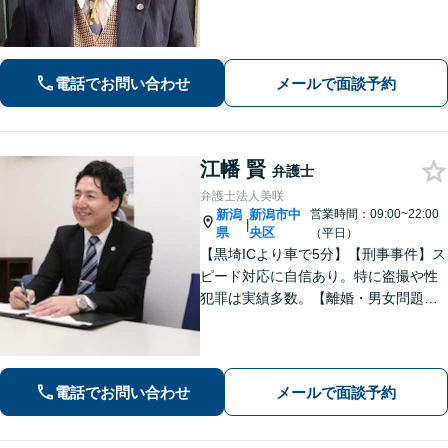
地区・中央区役所徒歩２分】具体例に
基づき、簡潔に分かりやすくご説明い
たします。まずはご相談ください。
電話でお問い合わせ
メールで面談予約
江幡 賢
弁護士
弁護士法人美咲
新潟
新潟市中
営業時間：09:00~22:00
|
県
央区
（平日）
【黒埼ICより車で5分】【刑事事件】ス
ピード対応に自信あり。特に盗撮や性
犯罪は実績多数。【離婚・男女問題】
女性からの相談多数あり。相談しやす
い雰囲気を大切にしています【初回面
談無料】【分割払い／後払い相談可】
電話でお問い合わせ
メールで面談予約