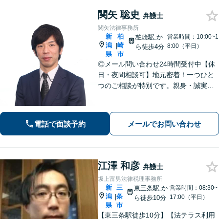
関矢 聡史
弁護士
関矢法律事務所
新
柏
柏崎駅
か
営業時間：10:00~1
潟
崎
|
8:00（平日）
ら徒歩4分
県
市
◎メール問い合わせ24時間受付中【休
日・夜間相談可】地元密着！一つひと
つのご相談が特別です。親身・誠実な
対応を心がけております。離婚、相
続、刑事事件など、幅広い分野に対
応。まずはご相談ください【柏崎駅4分
電話で面談予約
メールでお問い合わせ
｜近隣駐車場あり｜弁護士歴10年以
上】
江澤 和彦
弁護士
坂上富男法律税理事務所
新
三
東三条駅
か
営業時間：08:30~
潟
条
|
17:00（平日）
ら徒歩10分
県
市
【東三条駅徒歩10分】【法テラス利用