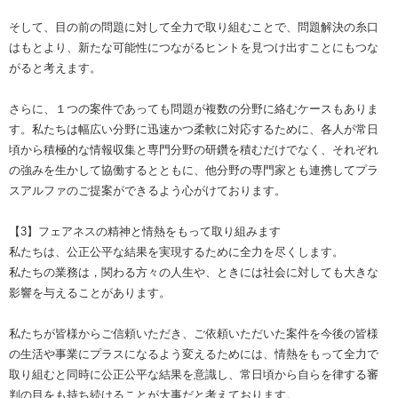
そして、目の前の問題に対して全力で取り組むことで、問題解決の糸口
はもとより、新たな可能性につながるヒントを見つけ出すことにもつな
がると考えます。
さらに、１つの案件であっても問題が複数の分野に絡むケースもありま
す。私たちは幅広い分野に迅速かつ柔軟に対応するために、各人が常日
頃から積極的な情報収集と専門分野の研鑽を積むだけでなく、それぞれ
の強みを生かして協働するとともに、他分野の専門家とも連携してプラ
スアルファのご提案ができるよう心がけております。
【3】フェアネスの精神と情熱をもって取り組みます
私たちは、公正公平な結果を実現するために全力を尽くします。
私たちの業務は，関わる方々の人生や、ときには社会に対しても大きな
影響を与えることがあります。
私たちが皆様からご信頼いただき、ご依頼いただいた案件を今後の皆様
の生活や事業にプラスになるよう変えるためには、情熱をもって全力で
取り組むと同時に公正公平な結果を意識し、常日頃から自らを律する審
判の目をも持ち続けることが大事だと考えております。