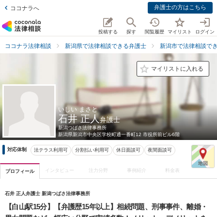
弁護士の方はこちら
ココナラへ
投稿する
探す
閲覧履歴
マイリスト
ログイン
ココナラ法律相談
新潟県で法律相談できる弁護士
新潟市で法律相談で
マイリストに入れる
いしい まさと
石井 正人
弁護士
新潟つばさ法律事務所
新潟県
新潟市中央区学校町通一番町12 市役所前ビル6階
対応体制
法テラス利用可
分割払い利用可
休日面談可
夜間面談可
インタビュー
注力分野
事例紹介
料金表
プロフィール
石井 正人弁護士 新潟つばさ法律事務所
【白山駅15分】【弁護歴15年以上】相続問題、刑事事件、離婚・