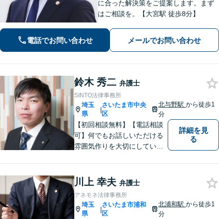
に合った解決策をご提案します。まず
はご相談を。【大宮駅 徒歩8分】
電話でお問い合わせ
メールでお問い合わせ
鈴木 秀二
弁護士
SINTO法律事務所
北与野駅
から徒歩1
埼玉
さいたま市中央
|
県
区
分
【初回相談無料】【電話相談
詳細を見
可】何でもお話しいただける
る
雰囲気作りを大切にしていま
す。弁護士に実際にご依頼な
さるかどうかは、アドバイス
をお聞きになってからの判断
川上 幸夫
弁護士
で構いませんので、トラブル
アネモネ法律事務所
でお困りの方は一人で悩ま
北浦和駅
から徒歩1
埼玉
さいたま市浦和
|
ず、一度お気軽にご相談下さ
県
区
分