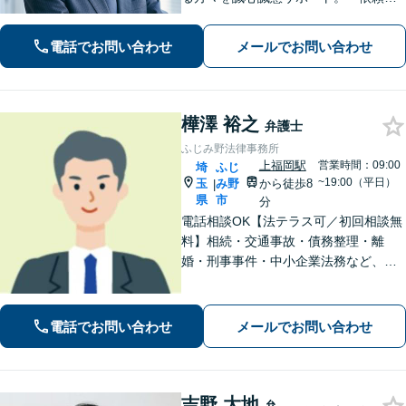
さまとの対話を大事にしています」男
女問題／借金問題／相続／企業法務／
電話でお問い合わせ
メールでお問い合わせ
刑事事件／交通事故／労働問題など、
幅広く対応【完全個室】【大宮駅3分】
樺澤 裕之
弁護士
ふじみ野法律事務所
上福岡駅
営業時間：09:00
埼
ふじ
~19:00（平日）
玉
み野
から徒歩8
|
県
市
分
電話相談OK【法テラス可／初回相談無
料】相続・交通事故・債務整理・離
婚・刑事事件・中小企業法務など、お
困りごとは気兼ねなくご相談くださ
い！一人ひとり真摯に向き合い、解決
へと導きます【休日夜間対応】【上福
電話でお問い合わせ
メールでお問い合わせ
岡駅8分】【駐車場あり】
吉野 大地