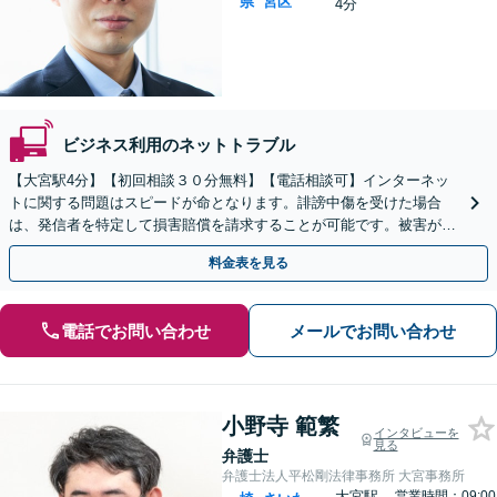
県
宮区
4分
ビジネス利用のネットトラブル
【大宮駅4分】【初回相談３０分無料】【電話相談可】インターネッ
トに関する問題はスピードが命となります。誹謗中傷を受けた場合
は、発信者を特定して損害賠償を請求することが可能です。被害が広
がる前にご相談ください。【土曜・夜間対応】
料金表を見る
電話でお問い合わせ
メールでお問い合わせ
小野寺 範繁
インタビューを
見る
弁護士
弁護士法人平松剛法律事務所 大宮事務所
大宮駅
営業時間：09:00