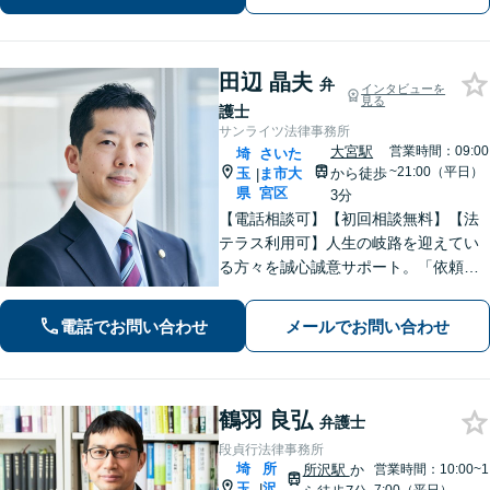
ま、個人事業主さまからのご相談に注
力【初回面談無料】
田辺 晶夫
弁
インタビューを
見る
護士
サンライツ法律事務所
大宮駅
営業時間：09:00
埼
さいた
~21:00（平日）
玉
ま市大
から徒歩
|
県
宮区
3分
【電話相談可】【初回相談無料】【法
テラス利用可】人生の岐路を迎えてい
る方々を誠心誠意サポート。「依頼者
さまとの対話を大事にしています」男
女問題／借金問題／相続／企業法務／
電話でお問い合わせ
メールでお問い合わせ
刑事事件／交通事故／労働問題など、
幅広く対応【完全個室】【大宮駅3分】
鶴羽 良弘
弁護士
段貞行法律事務所
埼
所
所沢駅
か
営業時間：10:00~1
玉
沢
|