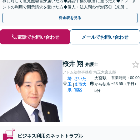
稿に対して意見照会書が届いた方◆誹謗中傷の被害に遭った方◆トレ
ントの利用で開示請求を受けた方◆個人・法人問わず対応◎【来所不
要／LINE相談可】
料金表を見る
電話でお問い合わせ
メールでお問い合わせ
桜井 翔
弁護士
アトム法律事務所 埼玉大宮支部
大宮駅
営業時間：00:00
埼
さいた
~23:55（平日）
玉
ま市大
から徒歩
|
県
宮区
5分
ビジネス利用のネットトラブル