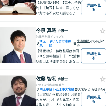
い。
【北浦和駅1分】【完全ご予約
詳細を見
制】【埼玉】法律に詳しくな
る
い方でも不安なく話せるよ
う、わかりやすくご説明する
ことを心がけています。 難し
く感じがちな法律問題も、少
今泉 真昭
弁護士
しずつ一緒に整理していきま
法律事務所イマイズミ
しょう。
北浦和駅
から徒歩2
埼玉
さいたま市浦和
|
県
区
分
【遺産相続・債務整理は初回
詳細を見
３０分無料相談】【JR北浦和
る
駅西口より徒歩２分】あなた
の悩み、法律事務所イマイズ
ミがお預かりします。あなた
の代わりに悩み、考え、解決
佐藤 智宏
弁護士
策をご提案します。
むさしの森法律事務所
埼玉県
さいたま市大宮区
大宮駅
から徒歩4分
|
《大宮駅から徒歩5分》お悩み
詳細を見
の方が、少しでも元気と勇気
る
を取り戻し、人生を前向きに