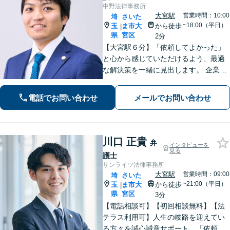
中野法律事務所
大宮駅
営業時間：10:00
埼
さいた
~18:00（平日）
玉
ま市大
から徒歩
|
県
宮区
2分
【大宮駅６分】「依頼してよかった」
と心から感じていただけるよう、最適
な解決策を一緒に見出します。 企業法
務／相続／債権回収／不動産トラブル
／労務など。お困りごとやお悩みは、
電話でお問い合わせ
メールでお問い合わせ
どうぞお気軽にお知らせください。
【夜間・休日の相談可能】【オンライ
ン相談可能】
川口 正貴
弁
インタビューを
見る
護士
サンライツ法律事務所
大宮駅
営業時間：09:00
埼
さいた
~21:00（平日）
玉
ま市大
から徒歩
|
県
宮区
3分
【電話相談可】【初回相談無料】【法
テラス利用可】人生の岐路を迎えてい
る方々を誠心誠意サポート。「依頼者