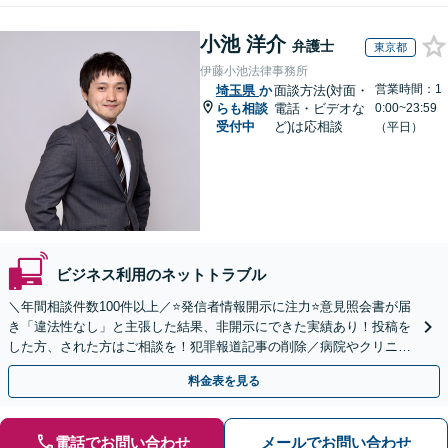
小池 洋介
弁護士
東京都
伊藤小池法律事務所
営業時間：1
埼玉県
か
面談方法(対面・
らも相談
電話・ビデオな
0:00~23:59
受付中
ど)は応相談
（平日）
ビジネス利用のネットトラブル
＼年間相談件数100件以上／⭐️発信者情報開示に注力⭐️意見照会書が届
き「違法性なし」と主張した結果、非開示にできた実績あり！投稿を
した方、された方はご相談を！犯罪報道記事の削除／病院やクリニッ
クの口コミ対策／AV出演歴の削除／トレントなど
料金表を見る
電話でお問い合わせ
メールでお問い合わせ