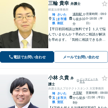
三輪 貴幸
弁護士
樟葉法律事務所
浦和駅
か
営業時間：09:0
埼
さいた
0~18:00（平
玉
ま市浦
ら徒歩10
|
県
和区
日）
分
【平日初回相談は無料です】１人で悩
んでいませんか？早めのご相談が解決
を早めます。「気軽に相談できる弁護
士」として企業法務、相続から借金問
題まで広く対応。裁判所隣の立地を活
かした迅速な行動力でサポートしま
電話でお問い合わせ
メールでお問い合わせ
す。まずはお気軽にご相談ください。
小林 久貴
弁
インタビューを
見る
護士
弁護士法人プロテクトスタンス 大宮事務所
大宮駅
営業時間：09:00
埼
さいた
~21:00（平日）
玉
ま市大
から徒歩
|
県
宮区
8分
【4万件を超える法律相談実績】あなた