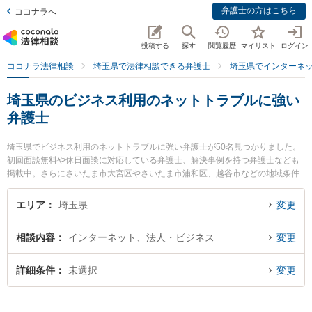
弁護士の方はこちら
ココナラへ
投稿する
探す
閲覧履歴
マイリスト
ログイン
ココナラ法律相談
埼玉県で法律相談できる弁護士
埼玉県でインターネ
埼玉県のビジネス利用のネットトラブルに強い
弁護士
埼玉県でビジネス利用のネットトラブルに強い弁護士が50名見つかりました。
初回面談無料や休日面談に対応している弁護士、解決事例を持つ弁護士なども
掲載中。さらにさいたま市大宮区やさいたま市浦和区、越谷市などの地域条件
で弁護士を絞り込めます。インターネットに関係する誹謗中傷や名誉毀損、個
人特定等の細かな分野での絞り込み検索もでき便利です。特に上尾あおぞら法
エリア
埼玉県
変更
律事務所の川村 正衡弁護士やあじさい法律事務所の渡辺 俊和弁護士、春田法律
事務所 大宮オフィスの原田 智弁護士のプロフィール情報や弁護士費用、強みな
相談内容
インターネット、法人・ビジネス
変更
どが注目されています。『埼玉県で土日や夜間に発生したビジネス利用のネッ
トトラブルのトラブルを今すぐに弁護士に相談したい』『ビジネス利用のネッ
トトラブルのトラブル解決の実績豊富な近くの弁護士を検索したい』『初回相
詳細条件
未選択
変更
談無料でビジネス利用のネットトラブルを法律相談できる埼玉県内の弁護士に
相談予約したい』などでお困りの相談者さんにおすすめです。