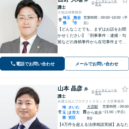
弁
インタビューを
見る
護士
大地法律事務所
埼玉
熊谷
営業時間：09:00~18:00（平
|
県
市
日）
【どんなことでも、まずはお話をお聞
かせください】「刑事事件：逮捕・勾
留などの身柄事件から在宅事件まで、
捜査段階から迅速に対応し、接見・示
談交渉・不起訴に向けた弁護活動を行
います。」
電話でお問い合わせ
メールでお問い合わせ
山本 晶彦
弁
インタビューを
見る
護士
弁護士法人プロテクトスタンス 大宮事務所
大宮駅
営業時間：09:00
埼
さいた
~21:00（平日）
玉
ま市大
から徒歩
|
県
宮区
8分
【4万件を超える法律相談実績】あなた