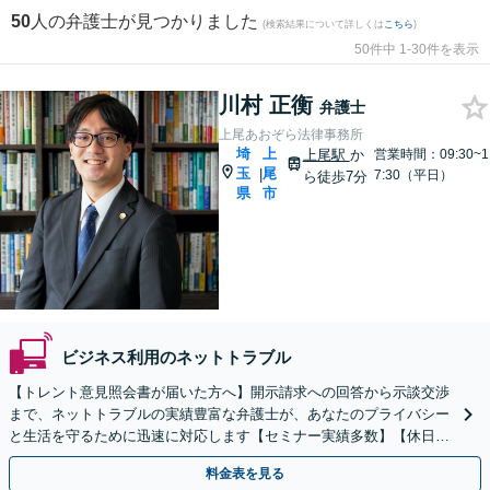
50
人の弁護士が見つかりました
(検索結果について詳しくは
こちら
)
50件中 1-30件を表示
川村 正衡
弁護士
上尾あおぞら法律事務所
埼
上
上尾駅
か
営業時間：09:30~1
玉
尾
|
7:30（平日）
ら徒歩7分
県
市
ビジネス利用のネットトラブル
【トレント意見照会書が届いた方へ】開示請求への回答から示談交渉
まで、ネットトラブルの実績豊富な弁護士が、あなたのプライバシー
と生活を守るために迅速に対応します【セミナー実績多数】【休日・
夜間相談OK】【上尾駅7分】
料金表を見る