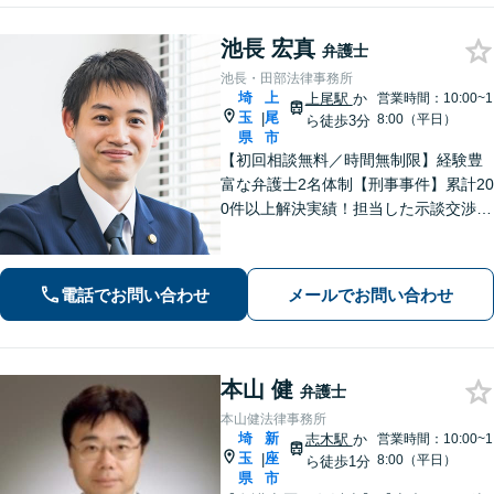
池長 宏真
弁護士
池長・田部法律事務所
埼
上
上尾駅
か
営業時間：10:00~1
玉
尾
|
8:00（平日）
ら徒歩3分
県
市
【初回相談無料／時間無制限】経験豊
富な弁護士2名体制【刑事事件】累計20
0件以上解決実績！担当した示談交渉の
ほとんどで不起訴獲得。性犯罪や暴
行・傷害に精通【離婚問題】不貞慰謝
料請求や財産分与、親権、養育費な
電話でお問い合わせ
メールでお問い合わせ
ど、累計200件以上の解決実績【上尾駅
3分】
本山 健
弁護士
本山健法律事務所
埼
新
志木駅
か
営業時間：10:00~1
玉
座
|
8:00（平日）
ら徒歩1分
県
市