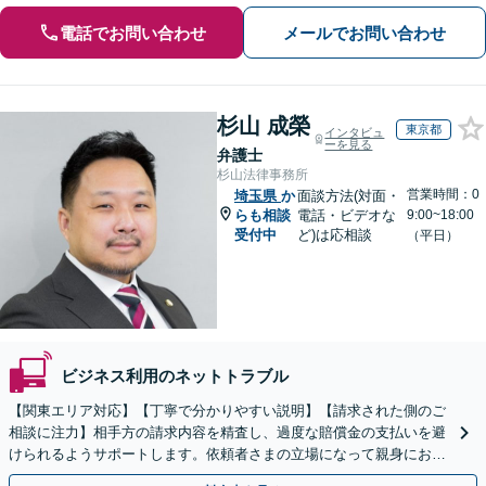
電話でお問い合わせ
メールでお問い合わせ
杉山 成榮
東京都
インタビュ
ーを見る
弁護士
杉山法律事務所
営業時間：0
埼玉県
か
面談方法(対面・
らも相談
電話・ビデオな
9:00~18:00
受付中
ど)は応相談
（平日）
ビジネス利用のネットトラブル
【関東エリア対応】【丁寧で分かりやすい説明】【請求された側のご
相談に注力】相手方の請求内容を精査し、過度な賠償金の支払いを避
けられるようサポートします。依頼者さまの立場になって親身にお話
を伺いますので、ぜひご相談ください。【WEB面談可】