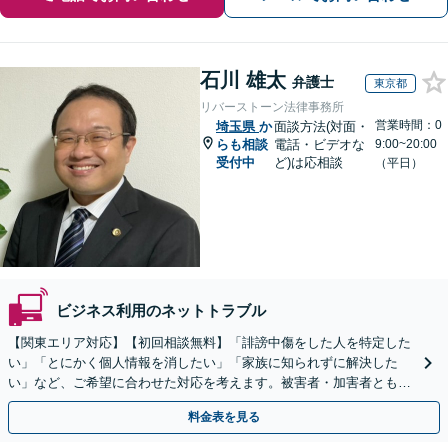
石川 雄太
弁護士
東京都
リバーストーン法律事務所
営業時間：0
埼玉県
か
面談方法(対面・
らも相談
電話・ビデオな
9:00~20:00
受付中
ど)は応相談
（平日）
ビジネス利用のネットトラブル
【関東エリア対応】【初回相談無料】「誹謗中傷をした人を特定した
い」「とにかく個人情報を消したい」「家族に知られずに解決した
い」など、ご希望に合わせた対応を考えます。被害者・加害者ともに
対応可。企業のネットトラブルもお任せ【土日祝対応可】
料金表を見る