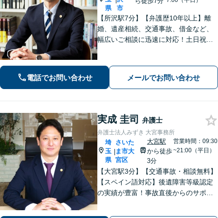
7:00（平日）
ら徒歩7分
県
市
【所沢駅7分】【弁護歴10年以上】離
婚、遺産相続、交通事故、借金など、
幅広いご相談に迅速に対応！土日祝夜
間も対応◎1人1人に最適な解決方法を
ご提案します。まずはお気軽にご相談
ください！【初回相談無料】
電話でお問い合わせ
メールでお問い合わせ
実成 圭司
弁護士
弁護士法人みずき 大宮事務所
大宮駅
営業時間：09:30
埼
さいた
~21:00（平日）
玉
ま市大
から徒歩
|
県
宮区
3分
【大宮駅3分】【交通事故・相談無料】
【スペイン語対応】後遺障害等級認定
の実績が豊富！事故直後からのサポー
トで早期解決「後遺障害異議申立によ
り1100万円増額」「債務整理に豊富な