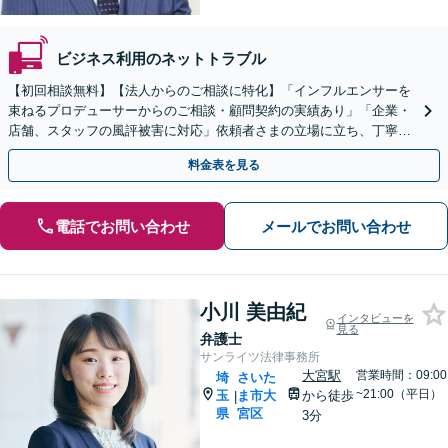
ビジネス利用のネットトラブル
【初回相談無料】【法人からのご相談に特化】「インフルエンサーを
束ねるプロデューサーからのご相談・顧問契約の実績あり」「企業・
店舗、スタッフの風評被害に対応」依頼者さまの立場に立ち、丁寧な
説明と迅速な対応で不安を解消【夜間相談可】
料金表を見る
電話でお問い合わせ
メールでお問い合わせ
小川 美由紀
インタビューを
見る
弁護士
サンライツ法律事務所
大宮駅
営業時間：09:00
埼
さいた
~21:00（平日）
玉
ま市大
から徒歩
|
県
宮区
3分