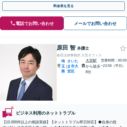
【桶川駅6分】【オンライン相談OK】【LINE連携可】
料金表を見る
電話でお問い合わせ
メールでお問い合わせ
原田 智
弁護士
春田法律事務所 大宮オフィス
大宮駅
営業時間：00:00
埼
さいた
~23:59（平日）
玉
ま市大
から徒歩
|
県
宮区
8分
ビジネス利用のネットトラブル
【10,000件以上の相談実績】【ネットトラブル即日対応】◆自身の投