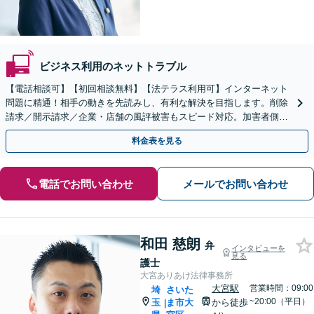
ビジネス利用のネットトラブル
【電話相談可】【初回相談無料】【法テラス利用可】インターネット
問題に精通！相手の動きを先読みし、有利な解決を目指します。削除
請求／開示請求／企業・店舗の風評被害もスピード対応。加害者側の
ご相談もお任せください【完全個室】【大宮駅3分】
料金表を見る
電話でお問い合わせ
メールでお問い合わせ
和田 慈朗
弁
インタビューを
見る
護士
大宮ありあけ法律事務所
大宮駅
営業時間：09:00
埼
さいた
~20:00（平日）
玉
ま市大
から徒歩
|