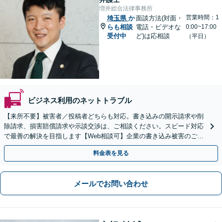
増井総合法律事務所
営業時間：1
埼玉県
か
面談方法(対面・
らも相談
電話・ビデオな
0:00~17:00
受付中
ど)は応相談
（平日）
ビジネス利用のネットトラブル
【来所不要】被害者／投稿者どちらも対応。書き込みの開示請求や削
除請求、損害賠償請求や示談交渉は、ご相談ください。スピード対応
で最善の解決を目指します【Web相談可】企業の書き込み被害のご相
談にも対応
料金表を見る
メールでお問い合わせ