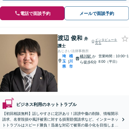
電話で面談予約
メールで面談予約
渡辺 俊和
弁
インタビューを
見る
護士
あじさい法律事務所
埼
桶
桶川駅
か
営業時間：10:00~1
玉
川
|
8:00（平日）
ら徒歩6分
県
市
ビジネス利用のネットトラブル
【初回相談無料】話しやすさに定評あり！誹謗中傷の削除、情報開示
請求、名誉毀損や風評被害に対する損害賠償請求など。インターネッ
トトラブルはスピード勝負！迅速な対応で被害の最小化を目指します