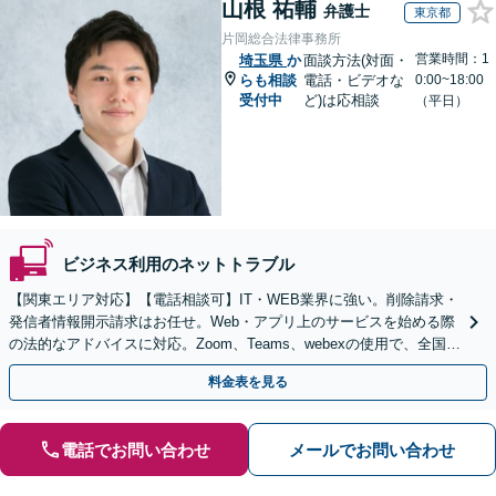
山根 祐輔
弁護士
東京都
片岡総合法律事務所
営業時間：1
埼玉県
か
面談方法(対面・
らも相談
電話・ビデオな
0:00~18:00
受付中
ど)は応相談
（平日）
ビジネス利用のネットトラブル
【関東エリア対応】【電話相談可】IT・WEB業界に強い。削除請求・
発信者情報開示請求はお任せ。Web・アプリ上のサービスを始める際
の法的なアドバイスに対応。Zoom、Teams、webexの使用で、全国か
らのご相談にも対応【平日夜間面談可】
料金表を見る
電話でお問い合わせ
メールでお問い合わせ