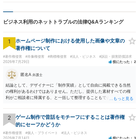
ビジネス利用のネットトラブルの法律Q&Aランキング
1
ホームページ制作における使用した画像や文章の
著作権について
#著作権侵害
#肖像権侵害
#商標権侵害
#法人・ビジネス
#訴訟・損害賠償請求
2026年7月29日
役にたった
2
匿名A
弁護士
結論として、デザイナーに「制作実績」として自由に掲載できる当然
の権利があるわけではありません。ただし、提供した素材すべての権
利がご相談者に帰属する、と一括して整理することもできません。 ご
自身が撮影・執筆した写真や文章は、創作性があれば原則としてご自
身が著作権者です。 他方、ブランド名、文字主体のロゴ、商品情報、
短いキャッチコピー、販売コンセプトなどは、通常、著作物には当た
2
ゲーム制作で昔話をモチーフにすることは著作権
りません。ただし、ロゴに独自の図形やイラスト等が含まれる場合に
的にセーフかどうか
は、その表現部分が著作物となる可能性があります。 また、人物写真
#著作権侵害
#個人・プライベート
#法人・ビジネス
の著作権は撮影者に、肖像に関する権利は被写体本人に帰属します
2026年7月14日
役にたった
3