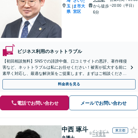
埼
さいた
~20:00（平日）
玉
ま市大
から徒歩
|
県
宮区
6分
ビジネス利用のネットトラブル
【初回相談無料】SNSでの誹謗中傷、口コミサイトの悪評、著作権侵
害など、ネットトラブルは私にお任せください！被害が拡大する前に
素早く対応し、最適な解決策をご提案します。まずはご相談ください
【電話・WEB相談可】【夜間や休日相談可】
料金表を見る
電話でお問い合わせ
メールでお問い合わせ
中西 琢斗
東京都
インタビュ
ーを見る
弁護士