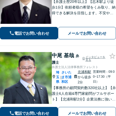
【弁護士歴20年以上】【志木駅より徒
歩1分】依頼者様の希望をくみ取り、納
得できる解決を目指します。不安や疑
問に寄り添いながら適切なご説明をい
たします。男女問題・債務整理・刑事
事件／何でも遠慮せずご相談ください
電話でお問い合わせ
メールでお問い合わせ
【初回面談無料（30分まで）】
中尾 基哉
弁
インタビューを
見る
護士
弁護士法人法律事務所フォレスト
北浦和駅
営業時間：09:0
埼
さいた
0~17:30（平
玉
ま市浦
から徒歩
|
県
和区
日）
2分
【事務所の顧問契約数320社以上】【弁
護士6人在籍&専門家顧問がフルサポー
ト】【北浦和駅2分】企業法務に強い弁
護士が労働雇用、債権回収、刑事、不
動産などに対応します。中小企業さ
電話でお問い合わせ
メールでお問い合わせ