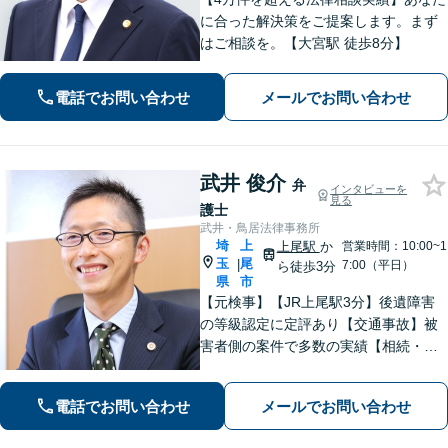
に合った解決策をご提案します。まず
はご相談を。【大宮駅 徒歩8分】
電話でお問い合わせ
メールでお問い合わせ
武井 俊介
弁
インタビューを
見る
護士
武井・鳥居法律事務所
埼
上
上尾駅
か
営業時間：10:00~1
玉
尾
|
7:00（平日）
ら徒歩3分
県
市
【元検事】【JR上尾駅3分】後遺障害
の等級認定に定評あり【交通事故】被
害者側の案件で多数の実績【相続・遺
言】紛争解決、遺言書作成をサポート
【刑事事件】検事経験・豊富な実績、
電話でお問い合わせ
メールでお問い合わせ
スピーディーな接見が強み、上尾警察
署5分【初回面談30分無料】