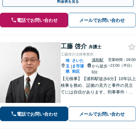
料金表を見る
電話でお問い合わせ
メールでお問い合わせ
工藤 啓介
弁護士
工藤啓介法律事務所
浦和駅
営業時間：09:00
埼
さいた
~23:00（平日）
玉
ま市浦
から徒歩
|
県
和区
6分
【元検事】【浦和駅徒歩6分】10年以上
検事を務め、証拠の見方と事件の見立
てには自信があります。刑事事件・離
婚等の家事事件・企業法務のご相談を
お受けしております。まずはお問い合
わせ下さい。
電話でお問い合わせ
メールでお問い合わせ