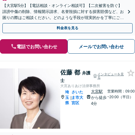
【大宮駅5分】【電話相談・オンライン相談可】【二次被害を防ぐ】
誹謗中傷の削除、情報開示請求、名誉毀損に対する損害賠償など、お
困りの際はご相談ください。どのような手段が現実的かを丁寧にご説
明し、依頼者さまにとって納得のいく解決を目指します。
料金表を見る
電話でお問い合わせ
メールでお問い合わせ
佐藤 都
弁護
インタビューを見
る
士
大宮ありあけ法律事務所
大宮駅
営業時間：09:00
埼
さいた
~20:00（平日）
玉
ま市大
から徒歩
|
県
宮区
4分