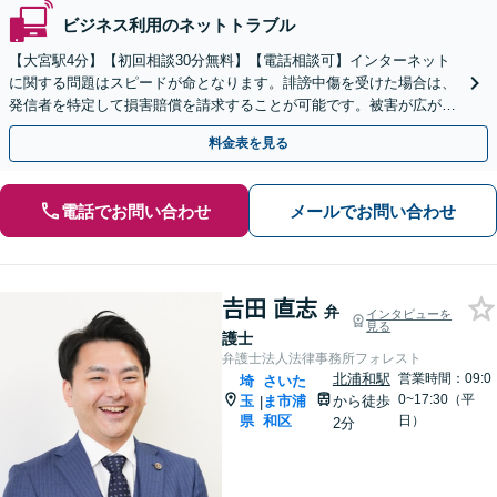
ビジネス利用のネットトラブル
【大宮駅4分】【初回相談30分無料】【電話相談可】インターネット
に関する問題はスピードが命となります。誹謗中傷を受けた場合は、
発信者を特定して損害賠償を請求することが可能です。被害が広がる
前にご相談ください。【土曜・夜間対応】
料金表を見る
電話でお問い合わせ
メールでお問い合わせ
𠮷田 直志
弁
インタビューを
見る
護士
弁護士法人法律事務所フォレスト
北浦和駅
営業時間：09:0
埼
さいた
0~17:30（平
玉
ま市浦
から徒歩
|
県
和区
日）
2分