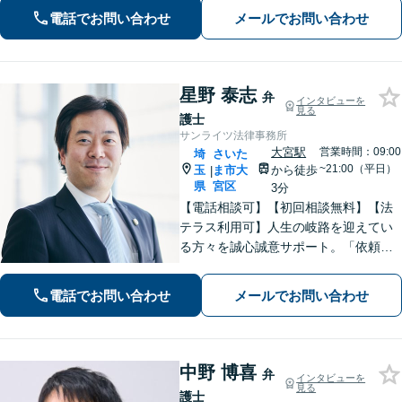
実績あり」最適な債務整理手段をご提
電話でお問い合わせ
メールでお問い合わせ
案【分割・後払い応相談】
星野 泰志
弁
インタビューを
見る
護士
サンライツ法律事務所
大宮駅
営業時間：09:00
埼
さいた
~21:00（平日）
玉
ま市大
から徒歩
|
県
宮区
3分
【電話相談可】【初回相談無料】【法
テラス利用可】人生の岐路を迎えてい
る方々を誠心誠意サポート。「依頼者
さまとの対話を大事にしています」男
女問題／借金問題／相続／企業法務／
電話でお問い合わせ
メールでお問い合わせ
刑事事件／交通事故／労働問題など、
幅広く対応【完全個室】【大宮駅3分】
中野 博喜
弁
インタビューを
見る
護士