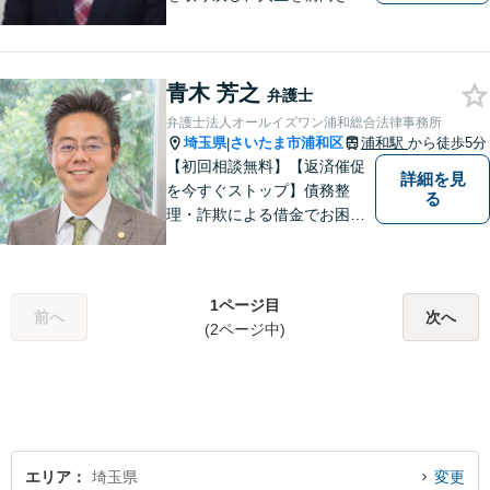
歩めるように全力を尽くしま
す。
青木 芳之
弁護士
弁護士法人オールイズワン浦和総合法律事務所
埼玉県
さいたま市浦和区
浦和駅
から徒歩5分
|
【初回相談無料】【返済催促
詳細を見
を今すぐストップ】債務整
る
理・詐欺による借金でお困り
の方はお早めにご相談くださ
い。多くのお客様から高評価
をいただいています。【浦和
1ページ目
駅5分】【プライバシー配慮】
前へ
次へ
(2ページ中)
【平日22時・土日祝20時ま
で】【弁護士歴10年以上】
エリア
埼玉県
変更