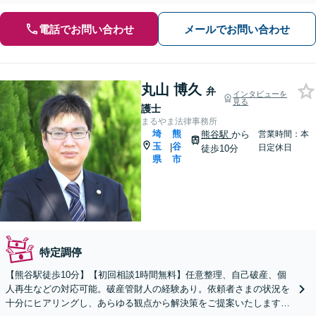
電話でお問い合わせ
メールでお問い合わせ
丸山 博久
弁
インタビューを
見る
護士
まるやま法律事務所
埼
熊
熊谷駅
から
営業時間：本
玉
谷
|
日定休日
徒歩10分
県
市
特定調停
【熊谷駅徒歩10分】【初回相談1時間無料】任意整理、自己破産、個
人再生などの対応可能。破産管財人の経験あり。依頼者さまの状況を
十分にヒアリングし、あらゆる観点から解決策をご提案いたします。