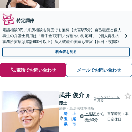
特定調停
電話相談0円／来所相談も何度でも無料【大宮駅5分】自己破産と個人
再生の弁護士費用は「着手金1万円／分割払い対応可」【個人再生の
事務所実績は累計600件以上】法人破産の実績も豊富【休日・夜間O
K】オンライン相談もできます
料金表を見る
電話でお問い合わせ
メールでお問い合わせ
武井 俊介
弁
インタビューを
見る
護士
武井・鳥居法律事務所
埼
上
上尾駅
から
営業時間：本
玉
尾
|
日定休日
徒歩3分
県
市