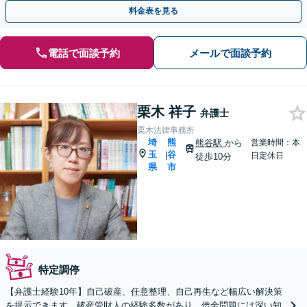
問題が複雑化する前にご相談ください。
料金表を見る
電話で面談予約
メールで面談予約
栗木 祥子
弁護士
栗木法律事務所
埼
熊
熊谷駅
から
営業時間：本
玉
谷
|
日定休日
徒歩10分
県
市
特定調停
【弁護士経験10年】自己破産、任意整理、自己再生など幅広い解決策
を提示できます。破産管財人の経験多数があり、借金問題には深い知