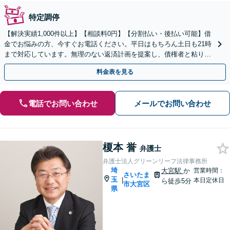
特定調停
【解決実績1,000件以上】【相談料0円】【分割払い・後払い可能】借
金でお悩みの方、今すぐお電話ください。平日はもちろん土日も21時
まで対応しています。無理のない返済計画を提案し、債権者と粘り強
く交渉いたします。
料金表を見る
電話でお問い合わせ
メールでお問い合わせ
榎本 誉
弁護士
弁護士法人グリーンリーフ法律事務所
埼
大宮駅
か
営業時間：
さいたま
玉
|
本日定休日
ら徒歩5分
市大宮区
県