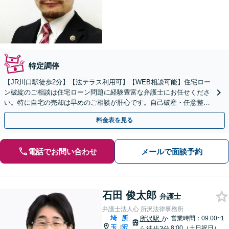
特定調停
【JR川口駅徒歩2分】【法テラス利用可】【WEB相談可能】住宅ロー
ン破綻のご相談は住宅ローン問題に経験豊富な弁護士にお任せくださ
い。特に自宅の売却は早めのご相談が肝心です。自己破産・任意整理
等、依頼者様にとってより良い解決を追求します。
料金表を見る
電話でお問い合わせ
メールで面談予約
石田 俊太郎
弁護士
弁護士法人心 所沢法律事務所
埼
所
所沢駅
か
営業時間：09:00~1
玉
沢
|
8:00（土日祝日）
ら徒歩3分