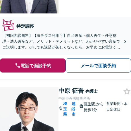
特定調停
【初回面談無料】【法テラス利用可】自己破産・個人再生・任意整
理・法人破産など。メリット・デメリットなど、わかりやすい言葉で
ご説明します。少しでも返済が苦しくなったら、お早めにお電話くだ
さい【深谷駅1分】【弁護士歴10年以上】
電話で面談予約
メールで面談予約
中原 征吾
弁護士
中原征吾法律事務所
埼
越
蒲生駅
から
営業時間：本
玉
谷
|
日定休日
徒歩1分
県
市