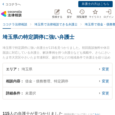
弁護士の方はこちら
ココナラへ
投稿する
探す
閲覧履歴
マイリスト
ログイン
ココナラ法律相談
埼玉県で法律相談できる弁護士
埼玉県で借金・債務
埼玉県の特定調停に強い弁護士
埼玉県で特定調停に強い弁護士が115名見つかりました。初回面談無料や休日
面談に対応している弁護士、解決事例を持つ弁護士なども掲載中。さらにさい
たま市大宮区やさいたま市浦和区、越谷市などの地域条件で弁護士を絞り込め
ます。借金・債務整理に関係する消費者金融の債務整理やクレジット会社の債
務整理、リボ払いの債務整理等の細かな分野での絞り込み検索もでき便利で
エリア
埼玉県
変更
す。特にアリス法律事務所の田畑 麗菜弁護士や弁護士法人みずき 大宮事務所の
実成 圭司弁護士、弁護士法人グリーンリーフ法律事務所の時田 剛志弁護士のプ
相談内容
借金・債務整理、特定調停
変更
ロフィール情報や弁護士費用、強みなどが注目されています。『埼玉県で土日
や夜間に発生した特定調停のトラブルを今すぐに弁護士に相談したい』『特定
調停のトラブル解決の実績豊富な近くの弁護士を検索したい』『初回相談無料
詳細条件
未選択
変更
で特定調停を法律相談できる埼玉県内の弁護士に相談予約したい』などでお困
りの相談者さんにおすすめです。
115
人の弁護士が見つかりました
(検索結果について詳しくは
こちら
)