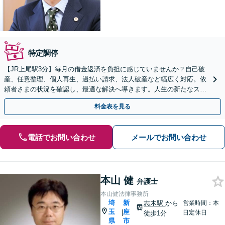
特定調停
【JR上尾駅3分】毎月の借金返済を負担に感じていませんか？自己破
産、任意整理、個人再生、過払い請求、法人破産など幅広く対応。依
頼者さまの状況を確認し、最適な解決へ導きます。人生の新たなスタ
ートをお手伝いさせてください。【初回面談無料】
料金表を見る
電話でお問い合わせ
メールでお問い合わせ
本山 健
弁護士
本山健法律事務所
埼
新
志木駅
から
営業時間：本
玉
座
|
日定休日
徒歩1分
県
市