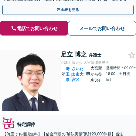
K】オンライン相談もできます
料金表を見る
電話でお問い合わせ
メールでお問い合わせ
足立 博之
弁護士
弁護士法人心 大宮法律事務所
大宮駅
営業時間：09:00~
埼
さいた
18:00（土日祝
玉
ま市大
から徒
|
県
宮区
日）
歩3分
特定調停
【何度でも相談無料】【借金問題の“解決実績”累計20,000件超】当法