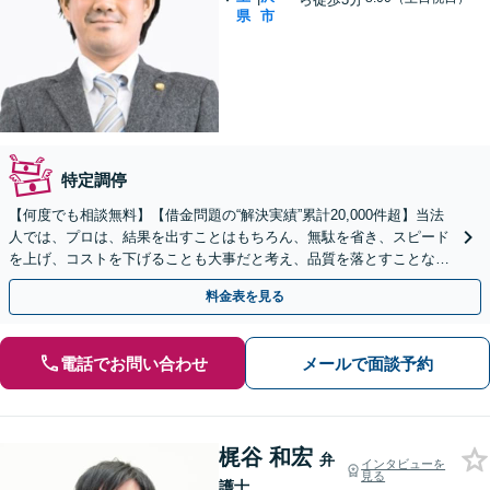
県
市
特定調停
【何度でも相談無料】【借金問題の“解決実績”累計20,000件超】当法
人では、プロは、結果を出すことはもちろん、無駄を省き、スピード
を上げ、コストを下げることも大事だと考え、品質を落とすことな
く、費用を可能な限り安くすることにこだわります。
料金表を見る
電話でお問い合わせ
メールで面談予約
梶谷 和宏
弁
インタビューを
見る
護士