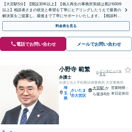
【大宮駅5分】【開設30年以上】【個人再生の事務所実績は累計600件
以上】相談者さまの状況と希望を丁寧にヒアリングしたうえで最善の
解決策をご提案し、最後まで丁寧にサポートいたします。【相談料無
料】【電話相談可】【休日・夜間対応】
料金表を見る
電話でお問い合わせ
メールでお問い合わせ
小野寺 範繁
インタビューを
見る
弁護士
弁護士法人平松剛法律事務所 大宮事務所
埼
大宮駅
か
営業時間：
さいたま
玉
|
本日定休日
ら徒歩6分
市大宮区
県