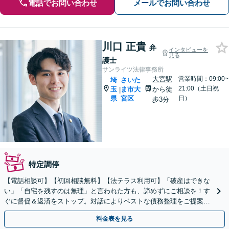
電話でお問い合わせ
メールでお問い合わせ
川口 正貴
弁
インタビューを
見る
護士
サンライツ法律事務所
大宮駅
営業時間：09:00~
埼
さいた
21:00（土日祝
玉
ま市大
から徒
|
県
宮区
日）
歩3分
特定調停
【電話相談可】【初回相談無料】【法テラス利用可】「破産はできな
い」「自宅を残すのは無理」と言われた方も、諦めずにご相談を！す
ぐに督促＆返済をストップ。対話によりベストな債務整理をご提案し
ます。法人破産も実績多数【完全個室】【大宮駅3分】
料金表を見る