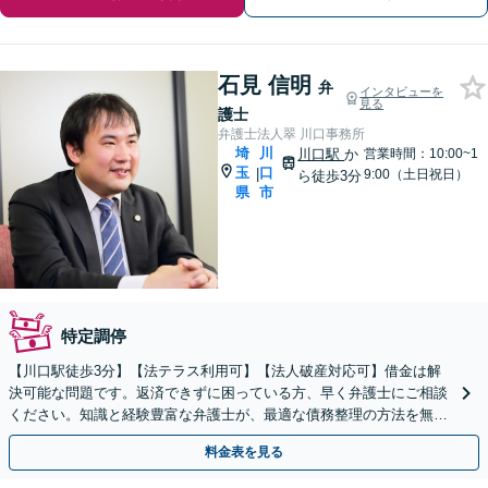
石見 信明
弁
インタビューを
見る
護士
弁護士法人翠 川口事務所
埼
川
川口駅
か
営業時間：10:00~1
玉
口
|
9:00（土日祝日）
ら徒歩3分
県
市
特定調停
【川口駅徒歩3分】【法テラス利用可】【法人破産対応可】借金は解
決可能な問題です。返済できずに困っている方、早く弁護士にご相談
ください。知識と経験豊富な弁護士が、最適な債務整理の方法を無料
で診断します。
料金表を見る