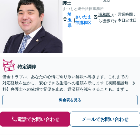
見る
護士
まつもと総合法律事務所
埼
浦和駅
か
営業時間：
さいたま
玉
|
本日定休日
ら徒歩7分
市浦和区
県
特定調停
借金トラブル、あなたの心情に寄り添い解決へ導きます。これまでの
対応経験を生かし、安心できる生活への道筋を示します【初回相談無
料】弁護士への依頼で督促を止め、返済額を減らせることも。まずは
ご相談ください【分割払い可】
料金表を見る
電話でお問い合わせ
メールでお問い合わせ