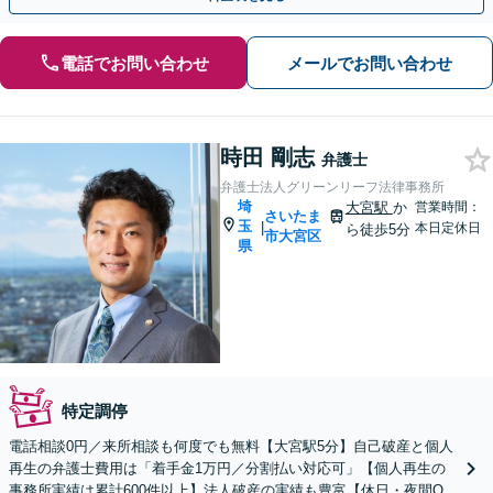
電話でお問い合わせ
メールでお問い合わせ
時田 剛志
弁護士
弁護士法人グリーンリーフ法律事務所
埼
大宮駅
か
営業時間：
さいたま
玉
|
本日定休日
ら徒歩5分
市大宮区
県
特定調停
電話相談0円／来所相談も何度でも無料【大宮駅5分】自己破産と個人
再生の弁護士費用は「着手金1万円／分割払い対応可」【個人再生の
事務所実績は累計600件以上】法人破産の実績も豊富【休日・夜間O