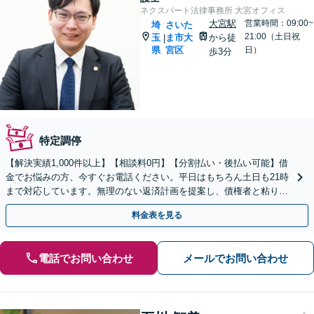
ネクスパート法律事務所 大宮オフィス
大宮駅
営業時間：09:00~
埼
さいた
21:00（土日祝
玉
ま市大
から徒
|
県
宮区
日）
歩3分
特定調停
【解決実績1,000件以上】【相談料0円】【分割払い・後払い可能】借
金でお悩みの方、今すぐお電話ください。平日はもちろん土日も21時
まで対応しています。無理のない返済計画を提案し、債権者と粘り強
く交渉いたします。
料金表を見る
電話でお問い合わせ
メールでお問い合わせ