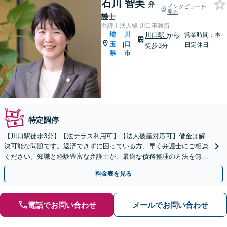
石川 智美
弁
インタビューを
見る
護士
弁護士法人翠 川口事務所
埼
川
川口駅
から
営業時間：本
玉
口
|
日定休日
徒歩3分
県
市
特定調停
【川口駅徒歩3分】【法テラス利用可】【法人破産対応可】借金は解
決可能な問題です。返済できずに困っている方、早く弁護士にご相談
ください。知識と経験豊富な弁護士が、最適な債務整理の方法を無料
で診断します。
料金表を見る
電話でお問い合わせ
メールでお問い合わせ