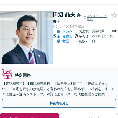
田辺 晶夫
弁
インタビューを
見る
護士
サンライツ法律事務所
大宮駅
営業時間：09:00~
埼
さいた
21:00（土日祝
玉
ま市大
から徒
|
県
宮区
日）
歩3分
特定調停
【電話相談可】【初回相談無料】【法テラス利用可】「破産はできな
い」「自宅を残すのは無理」と言われた方も、諦めずにご相談を！す
ぐに督促＆返済をストップ。対話によりベストな債務整理をご提案し
ます。法人破産も実績多数【完全個室】【大宮駅3分】
料金表を見る