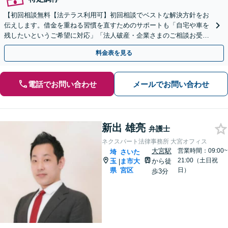
【初回相談無料【法テラス利用可】初回相談でベストな解決方針をお
伝えします。借金を重ねる習慣を直すためのサポートも「自宅や車を
残したいというご希望に対応」「法人破産・企業さまのご相談お受け
します」
料金表を見る
電話でお問い合わせ
メールでお問い合わせ
新出 雄亮
弁護士
ネクスパート法律事務所 大宮オフィス
大宮駅
営業時間：09:00~
埼
さいた
21:00（土日祝
玉
ま市大
から徒
|
県
宮区
日）
歩3分