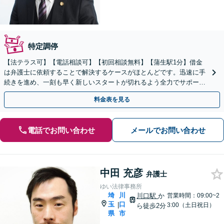
特定調停
【法テラス可】【電話相談可】【初回相談無料】【蒲生駅1分】借金
は弁護士に依頼することで解決するケースがほとんどです。迅速に手
続きを進め、一刻も早く新しいスタートが切れるよう全力でサポート
いたします【休日・夜間面談可能】
料金表を見る
電話でお問い合わせ
メールでお問い合わせ
中田 充彦
弁護士
ゆい法律事務所
埼
川
川口駅
か
営業時間：09:00~2
玉
口
|
3:00（土日祝日）
ら徒歩2分
県
市