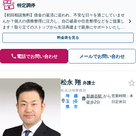
特定調停
【初回相談無料】借金の返済に追われ、不安な日々を過ごしていませ
んか？個人の債務整理に注力し、自己破産や任意整理などをご提案し
ます！取り立てのストップから生活再建まで親身にサポートいたしま
す。【メール・電話・WEB相談可】【夜間や休日相談可】
料金表を見る
電話でお問い合わせ
メールでお問い合わせ
松永 翔
弁護士
松永法律事務所
埼
越
新越谷駅
から
営業時間：本
玉
谷
|
日定休日
徒歩2分
県
市