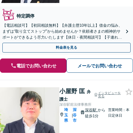
特定調停
【電話相談可】【初回相談無料】【弁護士歴10年以上】借金の悩み、
まずは“取り立てストップ”から始めませんか？依頼者さまの精神的サ
ポートができるよう尽力いたします【休日・夜間相談可】【子連れ相
談可】【新越谷駅2分】
料金表を見る
電話でお問い合わせ
メールでお問い合わせ
小屋野 匡
弁
インタビューを
見る
護士
深谷駅前法律事務所
埼
深
深谷駅
から
営業時間：本
玉
谷
|
日定休日
徒歩1分
県
市