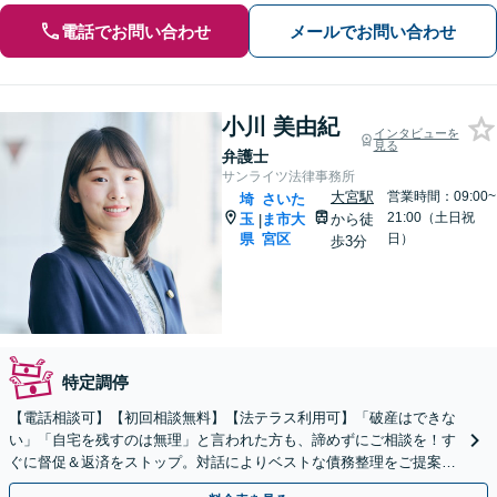
電話でお問い合わせ
メールでお問い合わせ
小川 美由紀
インタビューを
見る
弁護士
サンライツ法律事務所
大宮駅
営業時間：09:00~
埼
さいた
21:00（土日祝
玉
ま市大
から徒
|
県
宮区
日）
歩3分
特定調停
【電話相談可】【初回相談無料】【法テラス利用可】「破産はできな
い」「自宅を残すのは無理」と言われた方も、諦めずにご相談を！す
ぐに督促＆返済をストップ。対話によりベストな債務整理をご提案し
ます。法人破産も実績多数【完全個室】【大宮駅3分】