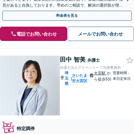
見があると自負しております。早めのご相談で、解決の選択肢が増え
ます。返済が滞ったらすぐにご相談ください
料金表を見る
電話でお問い合わせ
メールでお問い合わせ
田中 智美
弁護士
弁護士法人グリーンリーフ法律事務所
埼
大宮駅
か
営業時間：
さいたま
玉
|
本日定休日
ら徒歩5分
市大宮区
県
特定調停