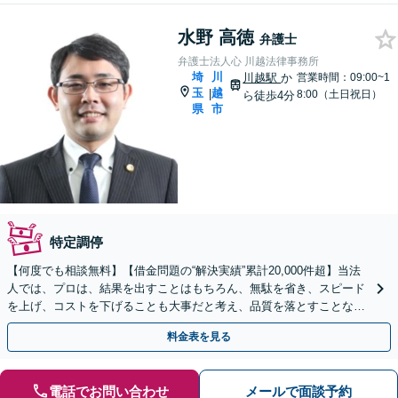
水野 高徳
弁護士
弁護士法人心 川越法律事務所
埼
川
川越駅
か
営業時間：09:00~1
玉
越
|
8:00（土日祝日）
ら徒歩4分
県
市
特定調停
【何度でも相談無料】【借金問題の“解決実績”累計20,000件超】当法
人では、プロは、結果を出すことはもちろん、無駄を省き、スピード
を上げ、コストを下げることも大事だと考え、品質を落とすことな
く、費用を可能な限り安くすることにこだわります。
料金表を見る
電話でお問い合わせ
メールで面談予約