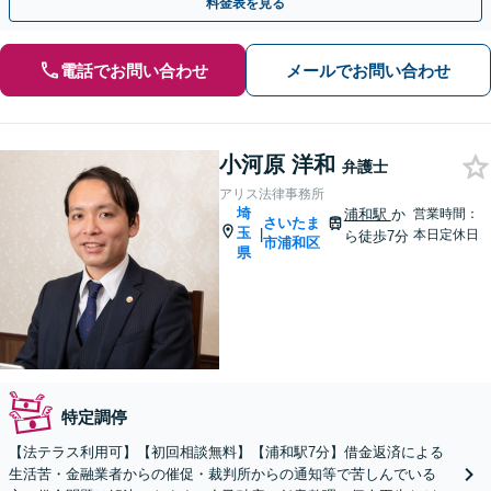
料金表を見る
電話でお問い合わせ
メールでお問い合わせ
小河原 洋和
弁護士
アリス法律事務所
埼
浦和駅
か
営業時間：
さいたま
玉
|
本日定休日
ら徒歩7分
市浦和区
県
特定調停
【法テラス利用可】【初回相談無料】【浦和駅7分】借金返済による
生活苦・金融業者からの催促・裁判所からの通知等で苦しんでいる