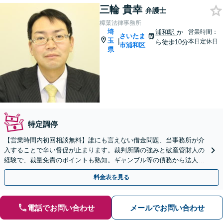
三輪 貴幸
弁護士
樟葉法律事務所
埼
浦和駅
か
営業時間：
さいたま
玉
|
本日定休日
ら徒歩10分
市浦和区
県
特定調停
【営業時間内初回相談無料】誰にも言えない借金問題、当事務所が介
入することで辛い督促が止まります。裁判所隣の強みと破産管財人の
経験で、裁量免責のポイントも熟知。ギャンブル等の債務から法人破
産まで広く対応。完全個室でじっくりお話を伺います。
料金表を見る
電話でお問い合わせ
メールでお問い合わせ