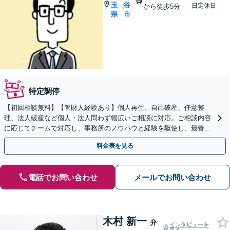
玉
谷
|
日定休日
から徒歩5分
県
市
特定調停
【初回相談無料】【管財人経験あり】個人再生、自己破産、任意整
理、法人破産など個人・法人問わず幅広いご相談に対応。ご相談内容
に応じてチームで対応し、事務所のノウハウと経験を駆使し、最善の
解決を目指します【法テラス利用OK】【せんげん台駅5分】
料金表を見る
電話でお問い合わせ
メールでお問い合わせ
木村 新一
弁
インタビューを