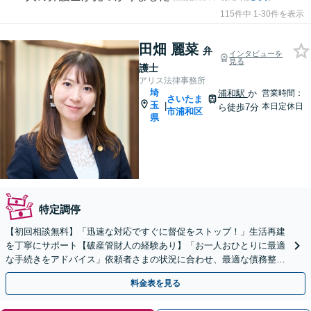
115件中 1-30件を表示
田畑 麗菜
弁
インタビューを
見る
護士
アリス法律事務所
埼
浦和駅
か
営業時間：
さいたま
玉
|
本日定休日
ら徒歩7分
市浦和区
県
特定調停
【初回相談無料】「迅速な対応ですぐに督促をストップ！」生活再建
を丁寧にサポート【破産管財人の経験あり】「お一人おひとりに最適
な手続きをアドバイス」依頼者さまの状況に合わせ、最適な債務整理
手段をご提案いたします【完全個室相談】
料金表を見る