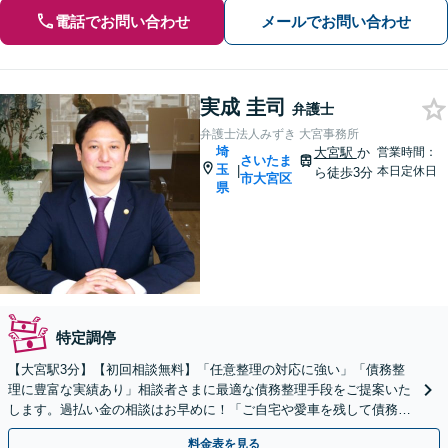
電話でお問い合わせ
メールでお問い合わせ
実成 圭司
弁護士
弁護士法人みずき 大宮事務所
埼
大宮駅
か
営業時間：
さいたま
玉
|
本日定休日
ら徒歩3分
市大宮区
県
特定調停
【大宮駅3分】【初回相談無料】「任意整理の対応に強い」「債務整
理に豊富な実績あり」相談者さまに最適な債務整理手段をご提案いた
します。過払い金の相談はお早めに！「ご自宅や愛車を残して債務整
理したい方は任意整理を」【分割・後払い応相談】
料金表を見る