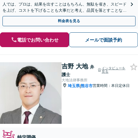
人では、プロは、結果を出すことはもちろん、無駄を省き、スピード
を上げ、コストを下げることも大事だと考え、品質を落とすことな
く、費用を可能な限り安くすることにこだわります。
料金表を見る
電話でお問い合わせ
メールで面談予約
吉野 大地
弁
インタビューを
見る
護士
大地法律事務所
埼玉県
熊谷市
営業時間：本日定休日
|
特定調停