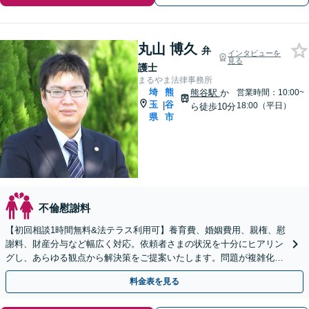
丸山 博久
弁
インタビューを
見る
護士
まるやま法律事務所
埼
熊
熊谷駅
か
営業時間：10:00~
玉
谷
|
18:00（平日）
ら徒歩10分
県
市
不倫慰謝料
【初回相談1時間無料&法テラス利用可】養育費、婚姻費用、親権、慰
謝料、財産分与など幅広く対応。依頼者さまの状況を十分にヒアリン
グし、あらゆる観点から解決策をご提案いたします。問題が複雑化す
る前にご相談ください【熊谷駅徒歩10分】
料金表を見る