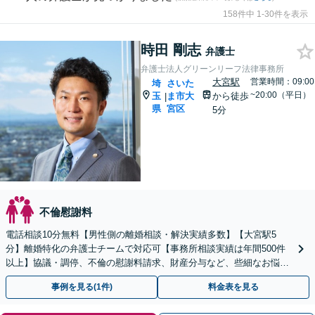
158件中 1-30件を表示
時田 剛志
弁護士
弁護士法人グリーンリーフ法律事務所
大宮駅
営業時間：09:00
埼
さいた
~20:00（平日）
玉
ま市大
から徒歩
|
県
宮区
5分
不倫慰謝料
電話相談10分無料【男性側の離婚相談・解決実績多数】【大宮駅5
分】離婚特化の弁護士チームで対応可【事務所相談実績は年間500件
以上】協議・調停、不倫の慰謝料請求、財産分与など、些細なお悩み
でも結構です【初回面談60分無料／休日・夜間対応可】
事例を見る(1件)
料金表を見る