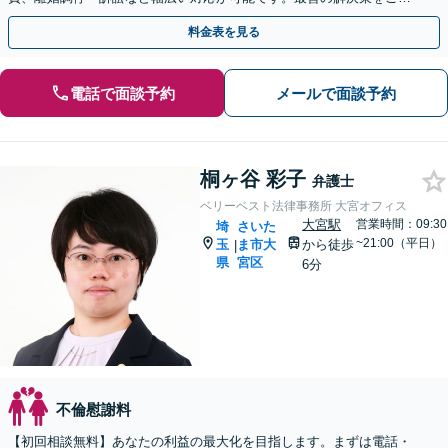
案します【初回相談無料】
料金表を見る
電話で面談予約
メールで面談予約
桐ヶ谷 彩子
弁護士
ベリーベスト法律事務所 大宮オフィス
大宮駅
営業時間：09:30
埼
さいた
~21:00（平日）
玉
ま市大
から徒歩
|
県
宮区
6分
不倫慰謝料
【初回相談無料】あなたの利益の最大化を目指します。まずは電話・