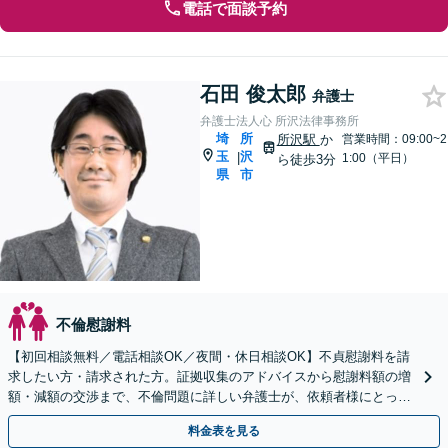
電話で面談予約
石田 俊太郎
弁護士
弁護士法人心 所沢法律事務所
埼
所
所沢駅
か
営業時間：09:00~2
玉
沢
|
1:00（平日）
ら徒歩3分
県
市
不倫慰謝料
【初回相談無料／電話相談OK／夜間・休日相談OK】不貞慰謝料を請
求したい方・請求された方。証拠収集のアドバイスから慰謝料額の増
額・減額の交渉まで、不倫問題に詳しい弁護士が、依頼者様にとって
最善の解決策をご提案いたします。
料金表を見る