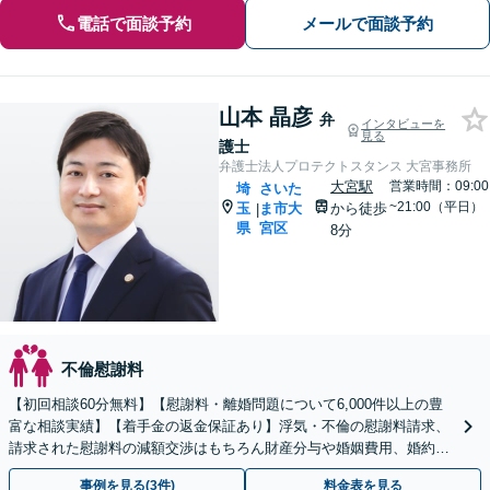
電話で面談予約
メールで面談予約
山本 晶彦
弁
インタビューを
見る
護士
弁護士法人プロテクトスタンス 大宮事務所
大宮駅
営業時間：09:00
埼
さいた
~21:00（平日）
玉
ま市大
から徒歩
|
県
宮区
8分
不倫慰謝料
【初回相談60分無料】【慰謝料・離婚問題について6,000件以上の豊
富な相談実績】【着手金の返金保証あり】浮気・不倫の慰謝料請求、
請求された慰謝料の減額交渉はもちろん財産分与や婚姻費用、婚約破
棄など様々な離婚・男女問題の解決実績が豊富です。
事例を見る(3件)
料金表を見る