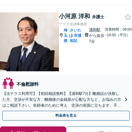
小河原 洋和
弁護士
アリス法律事務所
浦和駅
営業時間：09:00
埼
さいた
~18:00（平日）
玉
ま市浦
から徒歩
|
県
和区
7分
不倫慰謝料
【法テラス利用可】【初回相談無料】【浦和駅7分】離婚話が決裂し
た方、交渉が不安な方、離婚後の金銭面が心配な方など、お悩みの方
はご相談下さい。依頼者のために考え、交渉の前面に立ちます。不貞
行為の慰謝料（請求する側・される側）も承ります。
料金表を見る