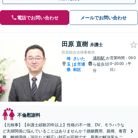
電話でお問い合わせ
メールでお問い合わせ
田原 直樹
弁護士
田原総合法律事務所
浦和駅
か
営業時間：09:0
埼
さいた
0~20:00（平
玉
ま市浦
ら徒歩10
|
県
和区
日）
分
不倫慰謝料
【元検事】【弁護士経験20年以上】性格の不一致、DV、モラハラな
ど夫婦関係に悩んでいることはありませんか？婚姻費用、親権、養育
費、離婚調停・訴訟など幅広い対応が可能です。最善の解決策をご提