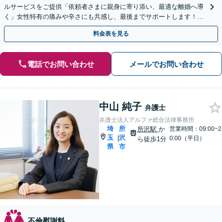
ルサービスをご提供「依頼者さまに親身に寄り添い、最適な離婚へ導
く」女性特有の痛みや辛さにも共感し、最後までサポートします！財
産分与／慰謝料／婚姻費用／養育費ほか
料金表を見る
電話でお問い合わせ
メールでお問い合わせ
中山 純子
弁護士
弁護士法人アルファ総合法律事務所
埼
所
所沢駅
か
営業時間：09:00~2
玉
沢
|
0:00（平日）
ら徒歩1分
県
市
不倫慰謝料