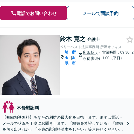
電話でお問い合わせ
メールで面談予約
鈴木 寛之
弁護士
ベリーベスト法律事務所 所沢オフィス
埼
所
所沢駅
か
営業時間：09:30~2
玉
沢
|
1:00（平日）
ら徒歩3分
県
市
不倫慰謝料
【初回相談無料】あなたの利益の最大化を目指します。まずは電話・
メールで状況を丁寧にお聞きします。「離婚を希望している」「離婚
を切り出された」「不貞の慰謝料請求をしたい」等お任せください。