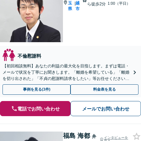
玉
越
|
1:00（平日）
ら徒歩2分
県
市
不倫慰謝料
【初回相談無料】あなたの利益の最大化を目指します。まずは電話・
メールで状況を丁寧にお聞きします。「離婚を希望している」「離婚
を切り出された」「不貞の慰謝料請求をしたい」等お任せください。
【リーズナブルな料金設定】
事例を見る(3件)
料金表を見る
電話でお問い合わせ
メールでお問い合わせ
福島 海都
弁
インタビューを