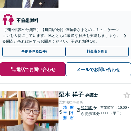
不倫慰謝料
【初回相談30分無料】【川口駅4分】依頼者さまとのコミュニケーシ
ョンを大切にしています。私とともに最適な解決を実現しましょう。
疑問点があれば何でもお聞きください。子連れ相談OK。
事例を見る(1件)
料金表を見る
電話でお問い合わせ
メールでお問い合わせ
栗木 祥子
弁護士
栗木法律事務所
埼
熊
熊谷駅
か
営業時間：10:00~
玉
谷
|
17:00（平日）
ら徒歩10分
県
市