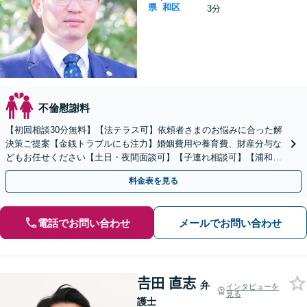
県
和区
3分
不倫慰謝料
【初回相談30分無料】【法テラス可】依頼者さまのお悩みに合った解
決策ご提案【金銭トラブルにも注力】婚姻費用や養育費、財産分与な
どもお任せください【土日・夜間面談可】【子連れ相談可】【浦和駅
2分】
料金表を見る
電話でお問い合わせ
メールでお問い合わせ
𠮷田 直志
弁
インタビューを
見る
護士