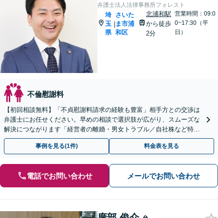
弁護士法人法律事務所フォレスト
北浦和駅
営業時間：09:0
埼
さいた
0~17:30（平
玉
ま市浦
から徒歩
|
県
和区
日）
2分
不倫慰謝料
【初回相談無料】「不貞慰謝料請求の経験も豊富」相手方との交渉は
弁護士にお任せください。早めの相談で選択肢が広がり、スムーズな
解決につながります「経営者の離婚・男女トラブル／自社株など特有
の問題にもきめ細やかにサポート」【夜間相談可】
事例を見る(1件)
料金表を見る
電話でお問い合わせ
メールでお問い合わせ
廣部 俊介