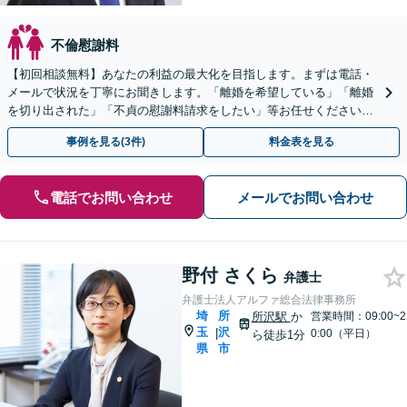
不倫慰謝料
【初回相談無料】あなたの利益の最大化を目指します。まずは電話・
メールで状況を丁寧にお聞きします。「離婚を希望している」「離婚
を切り出された」「不貞の慰謝料請求をしたい」等お任せください。
【リーズナブルな料金設定】
事例を見る(3件)
料金表を見る
電話でお問い合わせ
メールでお問い合わせ
野付 さくら
弁護士
弁護士法人アルファ総合法律事務所
埼
所
所沢駅
か
営業時間：09:00~2
玉
沢
|
0:00（平日）
ら徒歩1分
県
市