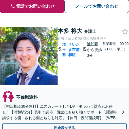
電話でお問い合わせ
メールでお問い合わせ
本多 将大
弁護士
弁護士法人KTG 浦和法律事務所
浦和駅
営業時間：09:00
埼
さいた
~21:00（平日）
玉
ま市浦
から徒歩
|
県
和区
3分
不倫慰謝料
【初回相談30分無料】エスカレートしたDV・モラハラ対応もお任
せ！【浦和駅2分】長引く調停・訴訟にも粘り強くサポート「慰謝料
請求する側・される側どちらも対応」【休日・夜間面談可】【WEB相
談対応可】
料金表を見る