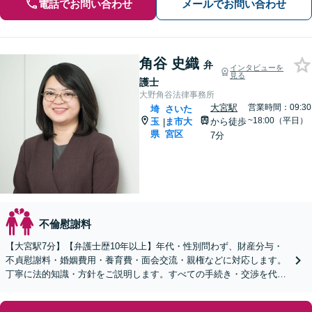
電話でお問い合わせ
メールでお問い合わせ
角谷 史織
弁
インタビューを
見る
護士
大野角谷法律事務所
大宮駅
営業時間：09:30
埼
さいた
~18:00（平日）
玉
ま市大
から徒歩
|
県
宮区
7分
不倫慰謝料
【大宮駅7分】【弁護士歴10年以上】年代・性別問わず、財産分与・
不貞慰謝料・婚姻費用・養育費・面会交流・親権などに対応します。
丁寧に法的知識・方針をご説明します。すべての手続き・交渉を代理
します【子連れ相談可】【休日・夜間面談可】