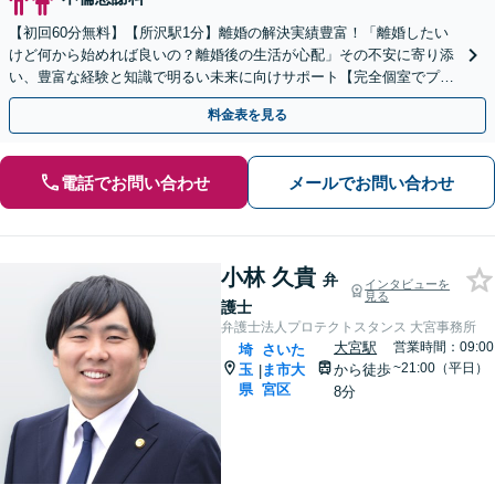
【初回60分無料】【所沢駅1分】離婚の解決実績豊富！「離婚したい
けど何から始めれば良いの？離婚後の生活が心配」その不安に寄り添
い、豊富な経験と知識で明るい未来に向けサポート【完全個室でプラ
イバシー配慮】
料金表を見る
電話でお問い合わせ
メールでお問い合わせ
小林 久貴
弁
インタビューを
見る
護士
弁護士法人プロテクトスタンス 大宮事務所
大宮駅
営業時間：09:00
埼
さいた
~21:00（平日）
玉
ま市大
から徒歩
|
県
宮区
8分