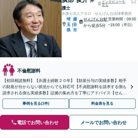
弁
インタビューを
見る
護士
弁護士法人アネロ せんげん台法律事務所
埼
越
せんげん台駅
営業時間：09:00
玉
谷
|
~18:00（平日）
から徒歩5分
県
市
不倫慰謝料
【初回相談無料】【弁護士経験２０年】【財産分与の実績多数】相手
の財産が分からない状況からでも対応可【不貞慰謝料を請求する側も
請求される側も実績多数】証拠の集め方を丁寧にアドバイス【せんげ
ん台駅徒歩5分】
事例を見る(3件)
料金表を見る
電話でお問い合わせ
メールでお問い合わせ