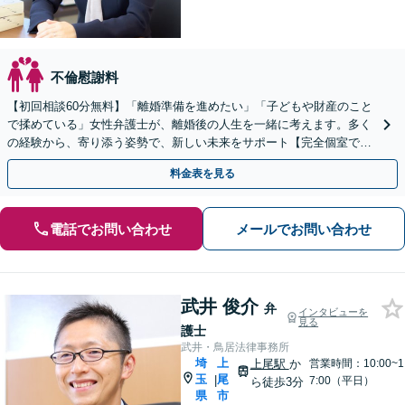
不倫慰謝料
【初回相談60分無料】「離婚準備を進めたい」「子どもや財産のこと
で揉めている」女性弁護士が、離婚後の人生を一緒に考えます。多く
の経験から、寄り添う姿勢で、新しい未来をサポート【完全個室でプ
ライバシー配慮】【当日・夜間（18時まで）の相談可】
料金表を見る
電話でお問い合わせ
メールでお問い合わせ
武井 俊介
弁
インタビューを
見る
護士
武井・鳥居法律事務所
埼
上
上尾駅
か
営業時間：10:00~1
玉
尾
|
7:00（平日）
ら徒歩3分
県
市