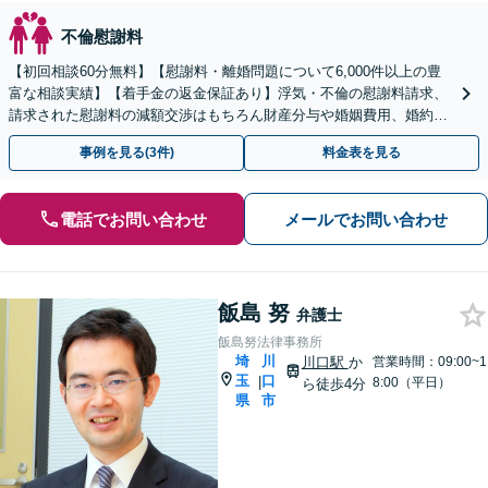
不倫慰謝料
【初回相談60分無料】【慰謝料・離婚問題について6,000件以上の豊
富な相談実績】【着手金の返金保証あり】浮気・不倫の慰謝料請求、
請求された慰謝料の減額交渉はもちろん財産分与や婚姻費用、婚約破
棄など様々な離婚・男女問題の解決実績が豊富です。
事例を見る(3件)
料金表を見る
電話でお問い合わせ
メールでお問い合わせ
飯島 努
弁護士
飯島努法律事務所
埼
川
川口駅
か
営業時間：09:00~1
玉
口
|
8:00（平日）
ら徒歩4分
県
市