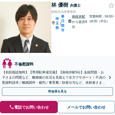
林 優樹
弁護士
南桜井法律事務所
春
南桜井駅
営業時間：09:00~
埼
日
18:00（平日）
から徒歩9
玉
|
部
分
県
市
不倫慰謝料
【初回相談無料】【専用駐車場完備】【南桜井駅9分】金銭問題・お
子さまの問題など、離婚後の生活を見据えて全力でサポート！不貞の
慰謝料請求／離婚調停・裁判／養育費／財産分与など、依頼者さまの
思いを代弁し、最善の解決へ導きます【夜間・休日面談可】
料金表を見る
電話でお問い合わせ
メールでお問い合わせ