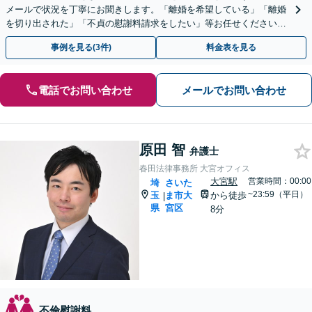
メールで状況を丁寧にお聞きします。「離婚を希望している」「離婚
を切り出された」「不貞の慰謝料請求をしたい」等お任せください。
【リーズナブルな料金設定】
事例を見る(3件)
料金表を見る
電話でお問い合わせ
メールでお問い合わせ
原田 智
弁護士
春田法律事務所 大宮オフィス
大宮駅
営業時間：00:00
埼
さいた
~23:59（平日）
玉
ま市大
から徒歩
|
県
宮区
8分
不倫慰謝料