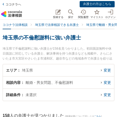
弁護士の方はこちら
ココナラへ
投稿する
探す
閲覧履歴
マイリスト
ログイン
ココナラ法律相談
埼玉県で法律相談できる弁護士
埼玉県で離婚・男女
埼玉県の不倫慰謝料に強い弁護士
埼玉県で不倫慰謝料に強い弁護士が158名見つかりました。初回面談無料や休
日面談に対応している弁護士、解決事例を持つ弁護士なども掲載中。さらにさ
いたま市大宮区やさいたま市浦和区、越谷市などの地域条件で弁護士を絞り込
めます。離婚・男女問題に関係する財産分与や養育費、親権等の細かな分野で
の絞り込み検索もでき便利です。特に弁護士法人グリーンリーフ法律事務所の
エリア
埼玉県
変更
時田 剛志弁護士や弁護士法人KTG 浦和法律事務所の本多 将大弁護士、田原総
合法律事務所の田原 直樹弁護士のプロフィール情報や弁護士費用、強みなどが
相談内容
離婚・男女問題、不倫慰謝料
変更
注目されています。『埼玉県で土日や夜間に発生した不倫慰謝料のトラブルを
今すぐに弁護士に相談したい』『不倫慰謝料のトラブル解決の実績豊富な近く
の弁護士を検索したい』『初回相談無料で不倫慰謝料を法律相談できる埼玉県
詳細条件
未選択
変更
内の弁護士に相談予約したい』などでお困りの相談者さんにおすすめです。
158
人の弁護士が見つかりました
(検索結果について詳しくは
こちら
)