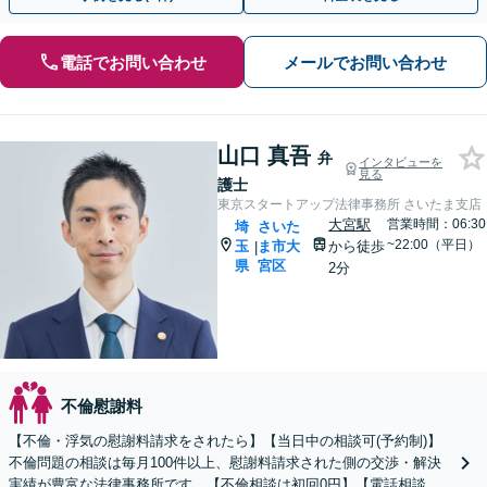
電話でお問い合わせ
メールでお問い合わせ
山口 真吾
弁
インタビューを
見る
護士
東京スタートアップ法律事務所 さいたま支店
大宮駅
営業時間：06:30
埼
さいた
~22:00（平日）
玉
ま市大
から徒歩
|
県
宮区
2分
不倫慰謝料
【不倫・浮気の慰謝料請求をされたら】【当日中の相談可(予約制)】
不倫問題の相談は毎月100件以上、慰謝料請求された側の交渉・解決
実績が豊富な法律事務所です。【不倫相談は初回0円】【電話相談で