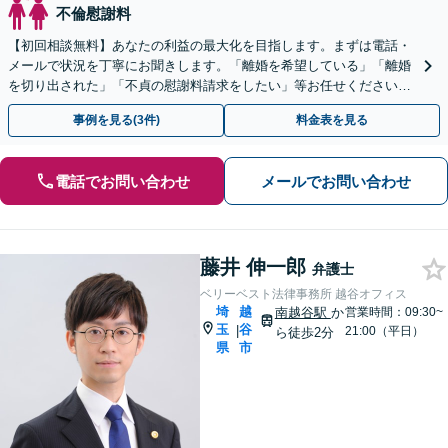
不倫慰謝料
【初回相談無料】あなたの利益の最大化を目指します。まずは電話・
メールで状況を丁寧にお聞きします。「離婚を希望している」「離婚
を切り出された」「不貞の慰謝料請求をしたい」等お任せください。
【リーズナブルな料金設定】
事例を見る(3件)
料金表を見る
電話でお問い合わせ
メールでお問い合わせ
藤井 伸一郎
弁護士
ベリーベスト法律事務所 越谷オフィス
埼
越
南越谷駅
か
営業時間：09:30~
玉
谷
|
21:00（平日）
ら徒歩2分
県
市