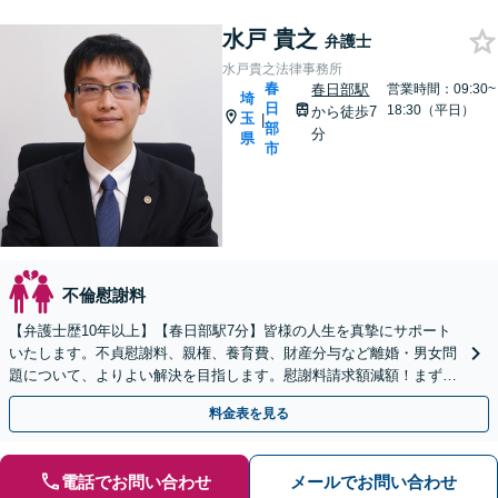
水戸 貴之
弁護士
水戸貴之法律事務所
春
春日部駅
営業時間：09:30~
埼
日
18:30（平日）
から徒歩7
玉
|
部
分
県
市
不倫慰謝料
【弁護士歴10年以上】【春日部駅7分】皆様の人生を真摯にサポート
いたします。不貞慰謝料、親権、養育費、財産分与など離婚・男女問
題について、よりよい解決を目指します。慰謝料請求額減額！まずご
相談を。【当日・土日祝日・夜間・応相談対応可能】
料金表を見る
電話でお問い合わせ
メールでお問い合わせ