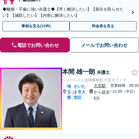
◆離婚・不倫に強い弁護士◆【早く解決したい】【責任を取らせた
い】【減額したい】【内密に解決したい】
事例を見る(10件)
料金表を見る
電話でお問い合わせ
メールでお問い合わせ
本間 雄一朗
弁護士
ベリーベスト法律事務所 大宮オフィス
大宮駅
営業時間：09:30
埼
さいた
~21:00（平日）
玉
ま市大
から徒歩
|
県
宮区
6分