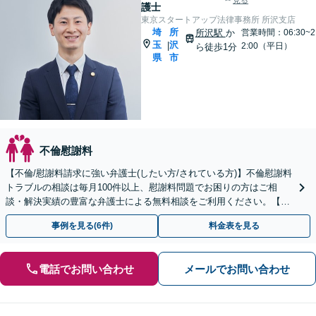
見る
護士
東京スタートアップ法律事務所 所沢支店
埼
所
所沢駅
か
営業時間：06:30~2
玉
沢
|
2:00（平日）
ら徒歩1分
県
市
不倫慰謝料
【不倫/慰謝料請求に強い弁護士(したい方/されている方)】不倫慰謝料
トラブルの相談は毎月100件以上、慰謝料問題でお困りの方はご相
談・解決実績の豊富な弁護士による無料相談をご利用ください。【不
倫相談は初回0円】【埼玉県全域対応】
事例を見る(6件)
料金表を見る
電話でお問い合わせ
メールでお問い合わせ