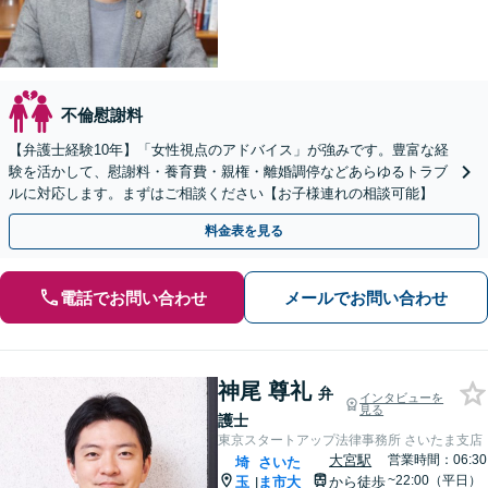
不倫慰謝料
【弁護士経験10年】「女性視点のアドバイス」が強みです。豊富な経
験を活かして、慰謝料・養育費・親権・離婚調停などあらゆるトラブ
ルに対応します。まずはご相談ください【お子様連れの相談可能】
料金表を見る
電話でお問い合わせ
メールでお問い合わせ
神尾 尊礼
弁
インタビューを
見る
護士
東京スタートアップ法律事務所 さいたま支店
大宮駅
営業時間：06:30
埼
さいた
~22:00（平日）
玉
ま市大
から徒歩
|