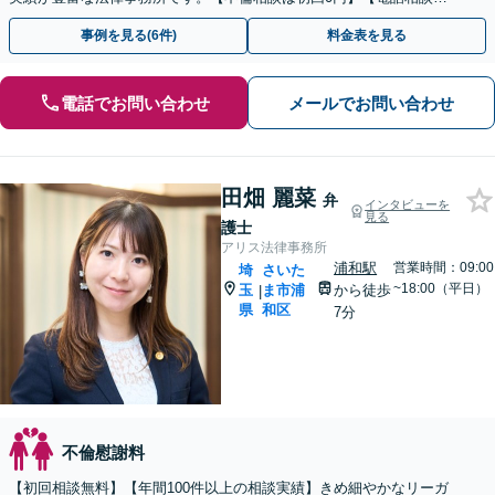
ご契約まで対応可/来所不要】
事例を見る(6件)
料金表を見る
電話でお問い合わせ
メールでお問い合わせ
田畑 麗菜
弁
インタビューを
見る
護士
アリス法律事務所
浦和駅
営業時間：09:00
埼
さいた
~18:00（平日）
玉
ま市浦
から徒歩
|
県
和区
7分
不倫慰謝料
【初回相談無料】【年間100件以上の相談実績】きめ細やかなリーガ