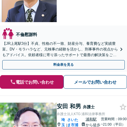
不倫慰謝料
【JR上尾駅3分】不貞、性格の不一致、財産分与、養育費など実績豊
富。DV・モラハラなど、元検事の経験を活かし、刑事事件の視点から
もアドバイス。依頼者様に寄り添ったサポートで最善の解決策をご提
案いたします【初回面談30分無料】
料金表を見る
電話でお問い合わせ
メールでお問い合わせ
安田 和男
弁護士
弁護士法人KTG 浦和法律事務所
浦和駅
営業時間：09:00
埼
さいた
~21:00（平日）
玉
ま市浦
から徒歩
|