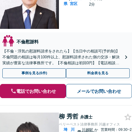
県
宮区
2分
不倫慰謝料
【不倫・浮気の慰謝料請求をされたら】【当日中の相談可(予約制)】
不倫問題の相談は毎月100件以上、慰謝料請求された側の交渉・解決
実績が豊富な法律事務所です。【不倫相談は初回0円】【電話相談で
ご契約まで対応可/来所不要】
事例を見る(6件)
料金表を見る
電話でお問い合わせ
メールでお問い合わせ
柳 秀哲
弁護士
ベリーベスト法律事務所 川越オフィス
埼
川
川越駅
か
営業時間：09:30~2