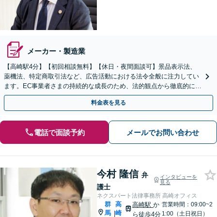
メーカー・製造業
【高崎駅4分】【初回相談無料】【休日・夜間面談可】景品表示法、
薬機法、特定商取引法など、広告活動における法令全般に注力してい
ます。EC事業者さまの持続的な成長のため、法的観点から徹底的にサ
ポートいたします【Web面談・チャットツール可】
料金表を見る
電話で面談予約
メールでお問い合わせ
今村 隆信
弁
インタビューを
見る
護士
ネクスパート法律事務所 高崎オフィス
群
高
高崎駅
か
営業時間：09:00~2
馬
崎
|
1:00（土日祝日）
ら徒歩4分