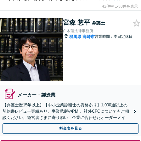
42件中 1-30件を表示
宮森 惣平
弁護士
白木蓮法律事務所
群馬県
高崎市
営業時間：本日定休日
|
メーカー・製造業
【弁護士歴15年以上】【中小企業診断士の資格あり】1,000通以上の
契約書レビュー実績あり。事業承継やPMI、社外CFOについてもご相
談ください。経営者さまに寄り添い、企業に合わせたオーダーメイド
のサービスを提供【セカンドオピニオン対応可】
料金表を見る