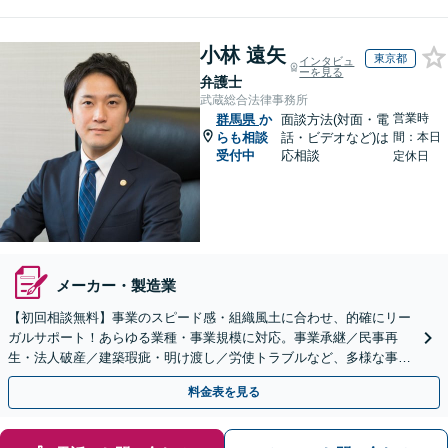
小林 遠矢
東京都
インタビュ
ーを見る
弁護士
武蔵総合法律事務所
営業時
群馬県
か
面談方法(対面・電
らも相談
話・ビデオなど)は
間：本日
受付中
応相談
定休日
メーカー・製造業
【初回相談無料】事業のスピード感・組織風土に合わせ、的確にリー
ガルサポート！あらゆる業種・事業規模に対応。事業承継／民事再
生・法人破産／建築瑕疵・明け渡し／労使トラブルなど、多様な事案
に精通。顧問契約の実績多数【市ケ谷駅2分】【電話相談可】
料金表を見る