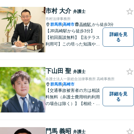
しております。お気軽にお問
い合わせください。
市村 大介
弁護士
市村法律事務所
群馬県
高崎市
高崎駅
から徒歩3分
|
【JR高崎駅から徒歩3分】
詳細を見
【初回面談無料】【法テラス
る
利用可】この培った知識や経
験と、迅速かつ誠実な対応を
礎として、地域社会に貢献し
て参りたいと考えておりま
下山田 聖
す。お気軽にご相談くださ
弁護士
い。
弁護士法人一新総合法律事務所 高崎事務所
群馬県
高崎市
|
【交通事故被害者の方は相談
詳細を見
料無料（弁護士費用特約利用
る
の場合は除く）】【相続・債
務整理・不貞慰謝料請求・労
災は相談料初回無料】＼20名
以上の弁護士が所属／チーム
で連携し、問題解決に向けて
門馬 義昭
弁護士