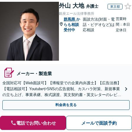
外山 大地
弁護士
東京都
銀座エール法律事務所
営業時
群馬県
か
面談方法(対面・電
らも相談
話・ビデオなど)は
間：本日
受付中
応相談
定休日
メーカー・製造業
全国対応可【Web面談可】【博報堂での企業内弁護士】【広告法務】
【電話相談可】YoutubeやSNSの広告規制、カスハラ対策、新規事業
の立ち上げ、事業承継、株式譲渡、英文契約書・英文レターのレビュ
ー・ドラフトなどに対応。
料金表を見る
電話でお問い合わせ
メールで面談予約