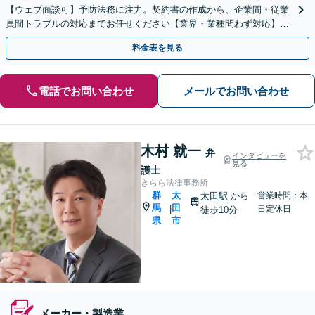
【ウェブ面談可】予防法務に注力。契約書の作成から、企業間・従業
員間トラブルの対応までお任せください【業界・業種問わず対応】
【時間外面談可】
料金表を見る
電話でお問い合わせ
メールでお問い合わせ
木村 就一
弁
インタビューを
見る
護士
きらら法律事務所
群
太
太田駅
から
営業時間：本
馬
田
|
日定休日
徒歩10分
県
市
メーカー・製造業