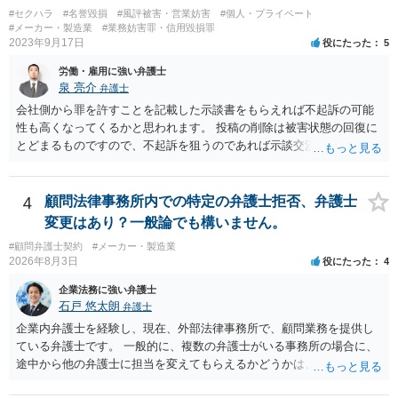
#セクハラ
#名誉毀損
#風評被害・営業妨害
#個人・プライベート
#メーカー・製造業
#業務妨害罪・信用毀損罪
2023年9月17日
役にたった
5
労働・雇用に強い弁護士
泉 亮介
弁護士
会社側から罪を許すことを記載した示談書をもらえれば不起訴の可能
性も高くなってくるかと思われます。 投稿の削除は被害状態の回復に
とどまるものですので、不起訴を狙うのであれば示談交渉はされた方
が良いでしょう。
4
顧問法律事務所内での特定の弁護士拒否、弁護士
変更はあり？一般論でも構いません。
#顧問弁護士契約
#メーカー・製造業
2026年8月3日
役にたった
4
企業法務に強い弁護士
石戸 悠太朗
弁護士
企業内弁護士を経験し、現在、外部法律事務所で、顧問業務を提供し
ている弁護士です。 一般的に、複数の弁護士がいる事務所の場合に、
途中から他の弁護士に担当を変えてもらえるかどうかは、当該事務所
の代表の判断に委ねられています。 もっとも、代表としても、依頼者