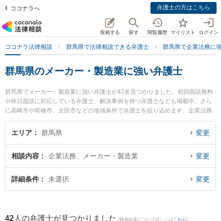
弁護士の方はこちら
ココナラへ
投稿する
探す
閲覧履歴
マイリスト
ログイン
ココナラ法律相談
群馬県で法律相談できる弁護士
群馬県で企業法務に
群馬県のメーカー・製造業に強い弁護士
群馬県でメーカー・製造業に強い弁護士が42名見つかりました。初回面談無料
や休日面談に対応している弁護士、解決事例を持つ弁護士なども掲載中。さら
に高崎市や前橋市、太田市などの地域条件で弁護士を絞り込めます。企業法務
に関係する顧問弁護士契約や契約書作成・リーガルチェック、雇用契約書・就
業規則作成等の細かな分野での絞り込み検索もでき便利です。特に白木蓮法律
エリア
群馬県
変更
事務所の宮森 惣平弁護士やみかづき法律事務所の伊藤 涼月弁護士、舘山法律事
務所の舘山 史明弁護士のプロフィール情報や弁護士費用、強みなどが注目され
相談内容
企業法務、メーカー・製造業
変更
ています。『群馬県で土日や夜間に発生したメーカー・製造業のトラブルを今
すぐに弁護士に相談したい』『メーカー・製造業のトラブル解決の実績豊富な
近くの弁護士を検索したい』『初回相談無料でメーカー・製造業を法律相談で
詳細条件
未選択
変更
きる群馬県内の弁護士に相談予約したい』などでお困りの相談者さんにおすす
めです。
42
人の弁護士が見つかりました
(検索結果について詳しくは
こちら
)