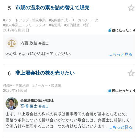
が不満を抱いている弁護士を担当にすることは望ましくないため、別
の弁護士に変更するのが通常でしょう。それでも、担当弁護士を変え
5
市販の温泉の素を詰め替えて販売
てくれない場合は、他の弁護士の担当案件が一般で担当を変えられな
いなどの事情があるかと思います。 担当弁護士が変わらず、仕事内容
#スタートアップ・新規事業
#契約書作成・リーガルチェック
も改善されない場合には、決済権限を持つ上司に相談し、顧問契約自
#個人事業主・フリーランス
#製造業
#知的財産・特許
2019年9月26日
役にたった
4
体を見直すのが一番かと思います。
内藤 政信
弁護士
okが出るようにがんばってください。
6
非上場会社の株を売りたい
#M&A・事業承継
#メーカー・製造業
2026年3月6日
役にたった
4
企業法務に強い弁護士
髙橋 俊太
弁護士
まず、非上場会社の株式の買取は当事者間の合意が基本となるため、
価格や条件について折り合いがつかない場合には、弁護士に相談して
交渉方針を整理することは一つの有効な方法といえます。特に、株価
算定方法の妥当性や会社法上の手続、会社側の対応が適切かどうかと