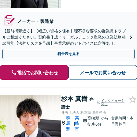
メーカー・製造業
【新前橋駅近く】【幅広い資格を保有】理不尽な要求の従業員トラブ
ルご相談ください。契約書作成／リーガルチェック単発の企業法務相
談可能【法的リスクを予想】事業承継のアドバイスに定評あり。
料金表を見る
電話でお問い合わせ
メールでお問い合わせ
杉本 真樹
弁
インタビューを
見る
護士
弁護士法人 杉本法律事務所
群
高
高崎駅
から
営業時間：本
馬
崎
|
日定休日
徒歩6分
県
市