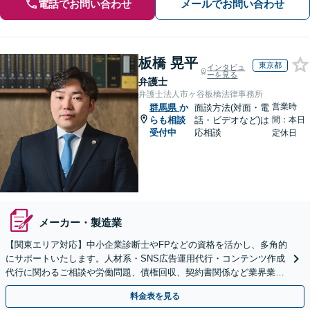
電話でお問い合わせ
メールでお問い合わせ
板橋 晃平
東京都
インタビュ
ーを見る
弁護士
弁護士法人市ヶ谷板橋法律事務所
営業時
群馬県
か
面談方法(対面・電
らも相談
話・ビデオなど)は
間：本日
受付中
応相談
定休日
メーカー・製造業
【関東エリア対応】中小企業診断士やFPなどの資格を活かし、多角的
にサポートいたします。人材系・SNS広告運用代行・コンテンツ作成
代行に関わるご相談や労働問題、債権回収、契約書関係など業界業種
から規模に関わらず対応可能【初回相談無料】
料金表を見る