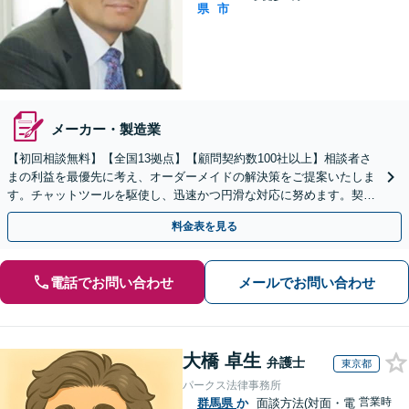
県
市
メーカー・製造業
【初回相談無料】【全国13拠点】【顧問契約数100社以上】相談者さ
まの利益を最優先に考え、オーダーメイドの解決策をご提案いたしま
す。チャットツールを駆使し、迅速かつ円滑な対応に努めます。契約
書レビューは原則翌日に対応します【夜間・休日対応】
料金表を見る
電話でお問い合わせ
メールでお問い合わせ
大橋 卓生
弁護士
東京都
パークス法律事務所
営業時
群馬県
か
面談方法(対面・電