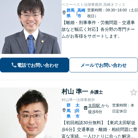
ベリーベスト法律事務所 高崎オフィス
群馬
高崎
営業時間：09:30~18:00（土日
|
県
市
祝日）
【離婚・刑事事件・労働問題・交通事
故など幅広く対応】各分野の専門チー
ムがお客様をサポートします。
電話でお問い合わせ
メールでお問い合わせ
村山 準一
弁護士
村山準一法律事務所
群
太
太田駅
から
営業時間：本
馬
田
|
日定休日
徒歩6分
県
市
【初回相談30分無料】【東武太田駅徒
歩6分】交通事故・離婚・相続問題に豊
富な実績。一人ひとりに合った解決方