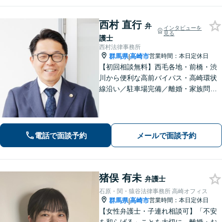
西村 直行
弁
インタビューを
見る
護士
西村法律事務所
群馬県
高崎市
営業時間：本日定休日
|
【初回相談無料】西毛各地・前橋・渋
川から便利な高前バイパス・高崎環状
線沿い／駐車場完備／離婚・家族問
題・男女問題のお悩み・不安を解決／
オーダーメイドの解決「相続問題の解
決実績豊富」／法改正・最新情報に敏
感にアンテナを張り正しい手続で遺産
電話で面談予約
メールで面談予約
分割を実現
猪俣 有未
弁護士
石原・関・猿谷法律事務所 高崎オフィス
群馬県
高崎市
営業時間：本日定休日
|
【女性弁護士・子連れ相談可】「不安