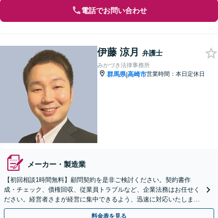
電話でお問い合わせ
伊藤 涼月
弁護士
みかづき法律事務所
群馬県
高崎市
営業時間：本日定休日
|
メーカー・製造業
【初回相談1時間無料】顧問契約を是非ご検討ください。契約書作
成・チェック、債権回収、従業員トラブルなど、企業法務はお任せく
ださい。経営者さまが経営に集中できるよう、迅速に対応いたしま
す。【夜間・休日対応可】【Zoom相談可】
料金表を見る