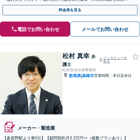
ています。【高崎駅徒歩15分】
料金表を見る
電話でお問い合わせ
メールでお問い合わせ
松村 真幸
弁
インタビューを
見る
護士
松村真幸法律事務所
群馬県
高崎市
営業時間：本日定休日
|
メーカー・製造業
【倉賀野駅より車5分】【顧問契約月3.3万円〜（複数プランあり）】