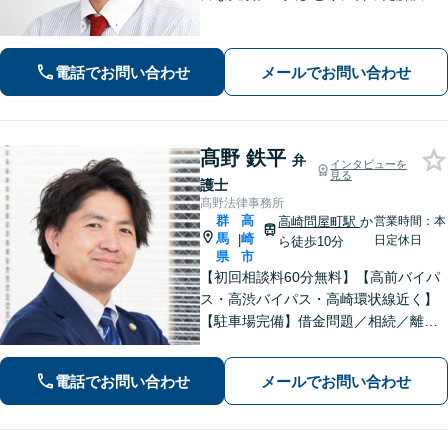
法で納得できる解決を目指します。依
頼者ファーストで迅速対応。企業法務
もご相談ください。
電話でお問い合わせ
メールでお問い合わせ
髙野 鉄平
弁
インタビューを
見る
護士
髙野法律事務所
群
高
高崎問屋町駅
か
営業時間：本
馬
崎
|
日定休日
ら徒歩10分
県
市
【初回相談料60分無料】【高前バイパ
ス・高渋バイパス・高崎環状線近く】
【駐車場完備】借金問題／相続／離婚
／刑事事件／交通事故等のご相談に幅
広く対応しております。丁寧なヒアリ
電話でお問い合わせ
メールでお問い合わせ
ングとコミュニケーションを重ねるこ
とを大切にしております【休日・夜間
対応可】