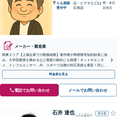
らも相談
話・ビデオなど)は
間：本日
受付中
応相談
定休日
メーカー・製造業
関東エリア【上場企業での勤務経験】著作権や商標権等知的財産に強
み。大学院教授を務めるなど最新の動向にも精通！ネットやエンタ
メ、インフルエンサー、AI、スポーツ法務の対応実績も豊富！同じ目
線で、実情に合ったアドバイス◎。海外からのご相談も対応
料金表を見る
電話でお問い合わせ
メールでお問い合わせ
石井 達也
東京都
インタビュ