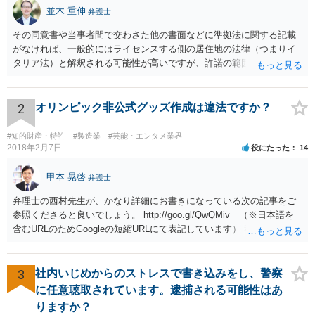
並木 重伸
弁護士
その同意書や当事者間で交わさた他の書面などに準拠法に関する記載
がなければ、一般的にはライセンスする側の居住地の法律（つまりイ
タリア法）と解釈される可能性が高いですが、許諾の範囲が日本国内
に限定されているなどの事情がある場合には、日本法となる可能性も
あります。 なお、仮に日本法になるとしても、新しい会社との間で契
約が有効かどうかは、ライセンスされた権利の種類（著作権、商標
2
オリンピック非公式グッズ作成は違法ですか？
権、特許権など）や契約の時期などを見て判断する必要があります。
いずれにせよ具体的事情が分からないと確定的な回答は難しいと思わ
#知的財産・特許
#製造業
#芸能・エンタメ業界
れますので、弁護士に直接相談されることをお勧めします。
2018年2月7日
役にたった
14
甲本 晃啓
弁護士
弁理士の西村先生が、かなり詳細にお書きになっている次の記事をご
参照くださると良いでしょう。 http://goo.gl/QwQMiv （※日本語を
含むURLのためGoogleの短縮URLにて表記しています） 私も同先生と
同じ意見です。 商品（グッズ）への使用ということであれば、少なく
とも不正競争防止法上の問題は生じうると思います。
3
社内いじめからのストレスで書き込みをし、警察
に任意聴取されています。逮捕される可能性はあ
りますか？