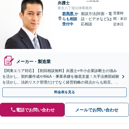
ーを見る
弁護士
東京八丁堀法律事務所
営業時
群馬県
か
面談方法(対面・電
らも相談
話・ビデオなど)は
間：本日
受付中
応相談
定休日
メーカー・製造業
【関東エリア対応】【初回相談無料】弁護士×中小企業診断士の強み
を活かし、契約書作成やM&A・事業承継を徹底支援！大手法務部経験
を活かし、法的リスク管理だけでなく経営戦略の視点からも助言。攻
めと守りの法務で、企業のさらなる成長に貢献します。
料金表を見る
電話でお問い合わせ
メールでお問い合わせ