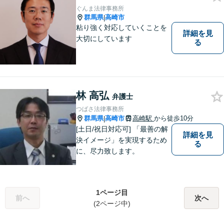
取り組みます。おひとりで悩
ぐんま法律事務所
まずに、お気軽にお問い合わ
群馬県
高崎市
|
せください。
粘り強く対応していくことを
詳細を見
大切にしています
る
林 高弘
弁護士
つばさ法律事務所
群馬県
高崎市
高崎駅
から徒歩10分
|
[土日/祝日対応可] 「最善の解
詳細を見
決イメージ」を実現するため
る
に、尽力致します。
1ページ目
前へ
次へ
(2ページ中)