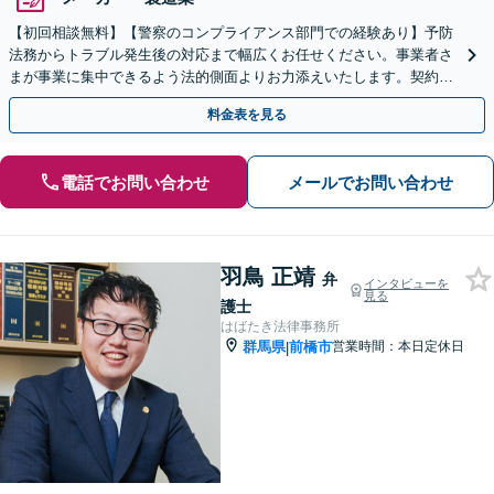
【初回相談無料】【警察のコンプライアンス部門での経験あり】予防
法務からトラブル発生後の対応まで幅広くお任せください。事業者さ
まが事業に集中できるよう法的側面よりお力添えいたします。契約書
作成、企業間トラブル、労使問題、不祥事対応など
料金表を見る
電話でお問い合わせ
メールでお問い合わせ
羽鳥 正靖
弁
インタビューを
見る
護士
はばたき法律事務所
群馬県
前橋市
営業時間：本日定休日
|