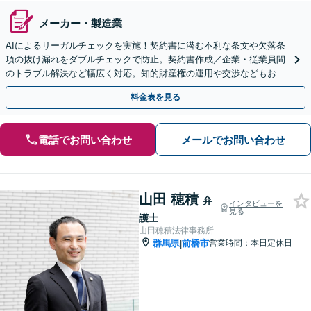
メーカー・製造業
AIによるリーガルチェックを実施！契約書に潜む不利な条文や欠落条
項の抜け漏れをダブルチェックで防止。契約書作成／企業・従業員間
のトラブル解決など幅広く対応。知的財産権の運用や交渉などもお任
せください【初回面談無料】【群馬総社駅・車15分】
料金表を見る
電話でお問い合わせ
メールでお問い合わせ
山田 穂積
弁
インタビューを
見る
護士
山田穂積法律事務所
群馬県
前橋市
営業時間：本日定休日
|