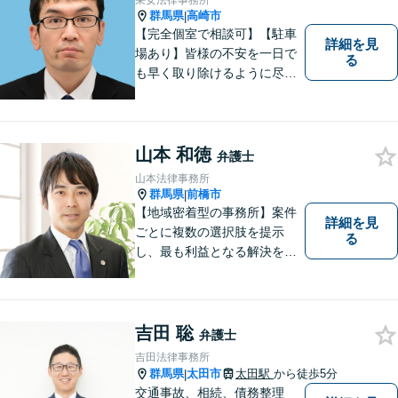
采女法律事務所
能】
群馬県
高崎市
|
【完全個室で相談可】【駐車
詳細を見
場あり】皆様の不安を一日で
る
も早く取り除けるように尽力
いたします。 料金は、分かり
易く、柔軟に対応いたしま
す。ご相談お待ちしておりま
す。 ※お電話やメールでの無
山本 和徳
弁護士
料法律相談は行っておりませ
山本法律事務所
ん。
群馬県
前橋市
|
【地域密着型の事務所】案件
詳細を見
ごとに複数の選択肢を提示
る
し、最も利益となる解決を目
指します【離婚調停に精通】
今後の生活設計についてもア
ドバイス。交通事故・刑事事
件・労働問題など、幅広い事
吉田 聡
弁護士
案に対応。高崎・前橋・太
吉田法律事務所
田・伊勢崎などからのご相談
群馬県
太田市
太田駅
から徒歩5分
|
も可能です
交通事故、相続、債務整理