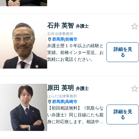
と、事件に進展がなかったと
しても、定期的にご連絡する
ように心がけております。ご
相談者様のお話を丁寧にお聞
石井 英智
弁護士
きし、常にご依頼者様に寄り
石井法律事務所
添った弁護活動をしておりま
群馬県
前橋市
|
す。
弁護士歴１０年以上の経験と
詳細を見
実績。前橋インター至近。お
る
気軽にお電話ください。
原田 英明
弁護士
はらだ法律事務所
群馬県
高崎市
|
【初回相談無料】《気取らな
詳細を見
い弁護士》同じ目線にたち親
る
身に対応致します。相談中も
会話の中に自然と微笑みが生
まれるような雰囲気を大切に