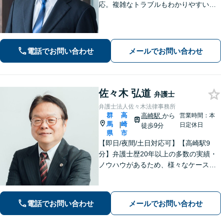
応。複雑なトラブルもわかりやすい言
葉で迅速に解決へ導きます。丁寧な説
明と明確な費用提示をお約束。電話・
WEB相談可。まずはお気軽にご相談く
ださい。
電話でお問い合わせ
メールでお問い合わせ
佐々木 弘道
弁護士
弁護士法人佐々木法律事務所
群
高
高崎駅
から
営業時間：本
馬
崎
|
日定休日
徒歩9分
県
市
【即日/夜間/土日対応可】【高崎駅9
分】弁護士歴20年以上の多数の実績・
ノウハウがあるため、様々なケースで
の解決実績があります。複雑な案件の
場合には、在籍する弁護士複数名の経
験・ノウハウを活かして共同して取り
電話でお問い合わせ
メールでお問い合わせ
組んでいきます。