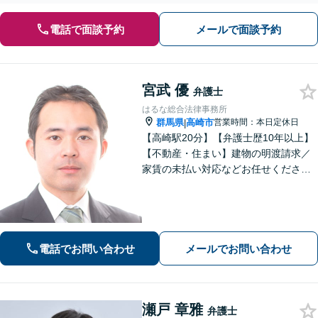
電話で面談予約
メールで面談予約
宮武 優
弁護士
はるな総合法律事務所
群馬県
高崎市
営業時間：本日定休日
|
【高崎駅20分】【弁護士歴10年以上】
【不動産・住まい】建物の明渡請求／
家賃の未払い対応などお任せくださ
い。強制執行の経験も豊富です。【離
婚・男女問題】相談者さまのお気持ち
に寄り添ってサポートいたします。お
気軽にご相談ください。
電話でお問い合わせ
メールでお問い合わせ
瀬戸 章雅
弁護士