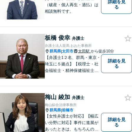
詳細を見
（破産・個人再生・過払）は
る
相談無料です。
板橋 俊幸
弁護士
弁護士法人龍馬 おおた事務所
群馬県
太田市
太田駅
から徒歩10分
|
【弁護士1２名、群馬・東京・
詳細を見
埼玉に５拠点】【税理士・社
る
会福祉士・精神保健福祉士が
所属】 【介護・福祉事業者の
サポートに注力】【土曜・夜
間相談可能】【出張相談可
梅山 綾加
能】
弁護士
梅山綜合法律事務所
群馬県
前橋市
|
【女性弁護士が対応】【幅広
詳細を見
い分野に対応】事件に進展が
る
あったときは、もちろんのこ