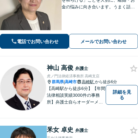
を和らげる」ことを大切に、離婚・お
金の悩みに向き合います。うまく話せ
なくても大丈夫です。状況の整理から
ご一緒します【高崎・完全個室・駐車
場無料】
電話でお問い合わせ
メールでお問い合わせ
神山 高俊
弁護士
虎ノ門法律経済事務所 高崎支店
群馬県
高崎市
高崎駅
から徒歩6分
|
【高崎駅から徒歩6分】【年間
詳細を見
法律相談実績3000件の事務
る
所】弁護士自らオーダーメイ
ドで対応！相続問題、交通事
故、企業法務など幅広い分野
での解決実績多数。お困りご
釆女 卓史
とまずはご相談ください！
弁護士
【土日祝日・夜間も対応可