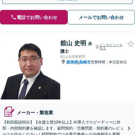
電話でお問い合わせ
メールでお問い合わせ
舘山 史明
弁
インタビューを
見る
護士
舘山法律事務所
群馬県
高崎市
営業時間：本日定休日
|
メーカー・製造業
【初回面談60分】【弁護士歴10年以上】AI導入でスピーディーに外
部・内部契約書を確認します。顧問契約・労働問題・契約書のレビュ
ーはお任せください！顧問契約では企業労働者への法律相談も展開し