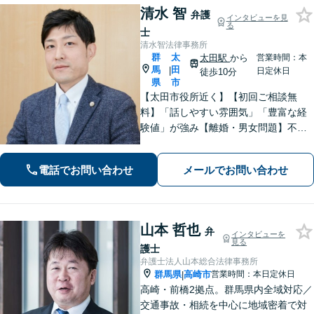
清水 智
弁護
インタビューを見
る
士
清水智法律事務所
群
太
太田駅
から
営業時間：本
馬
田
|
日定休日
徒歩10分
県
市
【太田市役所近く】【初回ご相談無
料】「話しやすい雰囲気」「豊富な経
験値」が強み【離婚・男女問題】不
貞・精神的苦痛に関する慰謝料はお任
せください【相続遺言】穏便な解決を
電話でお問い合わせ
メールでお問い合わせ
心がけています。交通事故、刑事事
件、医療問題などにも対応【休日の対
応可】
山本 哲也
弁
インタビューを
見る
護士
弁護士法人山本総合法律事務所
群馬県
高崎市
営業時間：本日定休日
|
高崎・前橋2拠点。群馬県内全域対応／
交通事故・相続を中心に地域密着で対