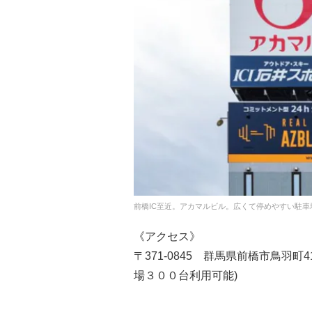
前橋IC至近。アカマルビル。広くて停めやすい駐車
《アクセス》
〒371-0845 群馬県前橋市鳥羽町
場３００台利用可能)