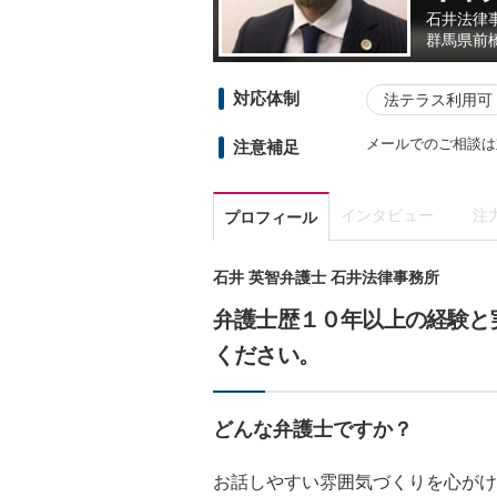
石井法律
群馬県
前
対応体制
法テラス利用可
メールでのご相談は
注意補足
インタビュー
注
プロフィール
石井 英智弁護士 石井法律事務所
弁護士歴１０年以上の経験と
ください。
どんな弁護士ですか？
お話しやすい雰囲気づくりを心がけ