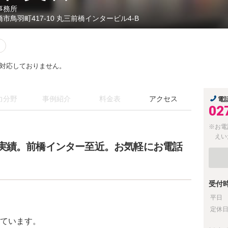
事務所
橋市鳥羽町417-10 丸三前橋インタービル4-B
対応しておりません。
力分野
事例紹介
料金表
アクセス
電
02
※お電
えい
実績。前橋インター至近。お気軽にお電話
受付
平日
定休
ています。