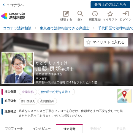
弁護士の方はこちら
ココナラへ
投稿する
探す
閲覧履歴
マイリスト
ログイン
ココナラ法律相談
東京都で法律相談できる弁護士
千代田区で法律相談
マイリストに入れる
かとう りょうすけ
加藤 良丞
弁護士
造力総合法律事務所
四ツ谷駅
東京都
千代田区二番町12-13セブネスビル２階
注力分野
企業法務
他の注力分野を表示
対応体制
休日面談可
夜間面談可
迅速なレスポンスと丁寧なフォローを心がけ、依頼者さまの不安を少しでも拭
注意補足
えたらと思っております。ぜひご相談ください。
プロフィール
インタビュー
事例紹介
料金表
注力分野