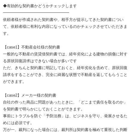
◆有効的な契約書かどうかチェックします
━━━━━━━━━━━━━━━━━
依頼者様が作成された契約書や、相手方が提示してきた契約書につい
て、依頼者様に有利な内容になっているのかチェックさせていただきま
す。
【case1】不動産会社様の契約書
一般的な不動産の賃貸借契約書では、経年劣化による建物の損傷に対す
る原状回復請求はできない場合が多いです
ただ、きちんと契約書に明記しておくと、経年劣化を含めて、原状回復
請求をすることができ、完全に綺麗な状態で不動産を返してもらうこと
ができます。
【case2】メーカー様の契約書
自社の作った商品に問題があったときに、「どこまで責任を取るのか」
を契約書で明らかにしておくことができます。
事前にトラブルを防ぐ「予防法務」は、ビジネスを守り、発展させるた
めには必須です。
万が一、裁判になった場合には、裁判所は契約書を極めて重視した判断