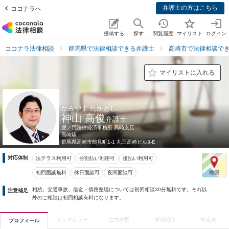
弁護士の方はこちら
ココナラへ
投稿する
探す
閲覧履歴
マイリスト
ログイン
ココナラ法律相談
群馬県で法律相談できる弁護士
高崎市で法律相談で
マイリストに入れる
かみやま たかとし
神山 高俊
弁護士
虎ノ門法律経済事務所 高崎支店
高崎駅
群馬県
高崎市鶴見町1-1 丸三高崎ビル3-E
対応体制
法テラス利用可
分割払い利用可
後払い利用可
初回面談無料
休日面談可
夜間面談可
相続、交通事故、借金・債務整理については初回相談30分無料です。それ以
注意補足
外のご相談は初回相談有料になります。
インタビュー
注力分野
事例紹介
料金表
プロフィール