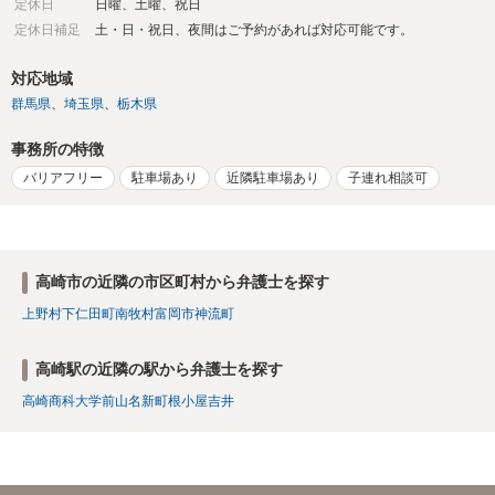
定休日
日曜、土曜、祝日
定休日補足
土・日・祝日、夜間はご予約があれば対応可能です。
対応地域
群馬県
埼玉県
栃木県
事務所の特徴
バリアフリー
駐車場あり
近隣駐車場あり
子連れ相談可
高崎市の近隣の市区町村から弁護士を探す
上野村
下仁田町
南牧村
富岡市
神流町
高崎駅の近隣の駅から弁護士を探す
高崎商科大学前
山名
新町
根小屋
吉井