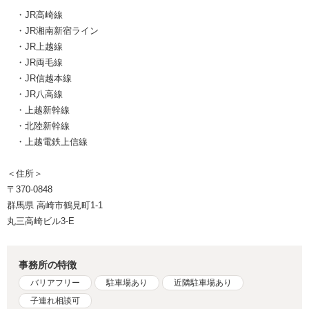
・JR高崎線
・JR湘南新宿ライン
・JR上越線
・JR両毛線
・JR信越本線
・JR八高線
・上越新幹線
・北陸新幹線
・上越電鉄上信線
＜住所＞
〒370-0848
群馬県 高崎市鶴見町1-1
丸三高崎ビル3-E
事務所の特徴
バリアフリー
駐車場あり
近隣駐車場あり
子連れ相談可