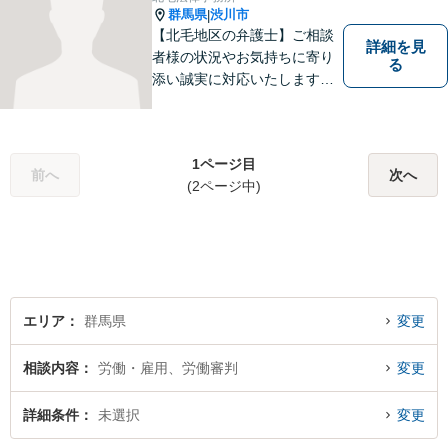
ことを目指します。
群馬県
渋川市
|
【北毛地区の弁護士】ご相談
詳細を見
者様の状況やお気持ちに寄り
る
添い誠実に対応いたします。
法律トラブルでお困りの方の
強い味方として丁寧に迅速に
対応します
1ページ目
前へ
次へ
(2ページ中)
エリア
群馬県
変更
相談内容
労働・雇用、労働審判
変更
詳細条件
未選択
変更