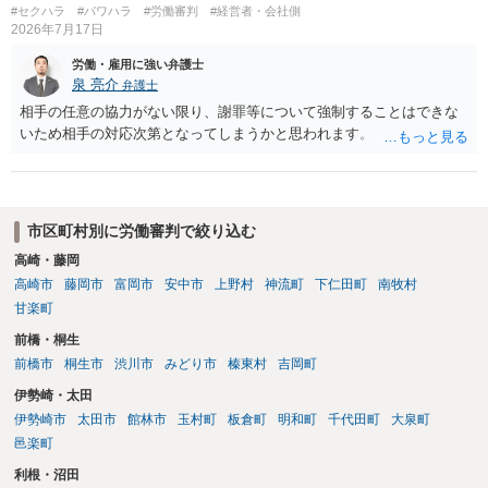
#セクハラ
#パワハラ
#労働審判
#経営者・会社側
2026年7月17日
労働・雇用に強い弁護士
泉 亮介
弁護士
相手の任意の協力がない限り、謝罪等について強制することはできな
いため相手の対応次第となってしまうかと思われます。
市区町村別に労働審判で絞り込む
高崎・藤岡
高崎市
藤岡市
富岡市
安中市
上野村
神流町
下仁田町
南牧村
甘楽町
前橋・桐生
前橋市
桐生市
渋川市
みどり市
榛東村
吉岡町
伊勢崎・太田
伊勢崎市
太田市
館林市
玉村町
板倉町
明和町
千代田町
大泉町
邑楽町
利根・沼田