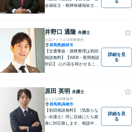
る
会福祉士・精神保健福祉士が
所属】 【介護・福祉事業者の
サポートに注力】【土曜・夜
間相談可能】【出張相談可
井野口 通隆
能】
弁護士
六花アトリエ法律事務所
群馬県
館林市
|
【交通事故・債務整理は初回
詳細を見
相談無料】【WEB・夜間相談
る
対応】 心の花を咲かせること
ができるように、全身全霊を
かけてサポートします。 一期
一会を大事にし、あなたとの
縁を心からお待ちしていま
原田 英明
弁護士
す。
はらだ法律事務所
群馬県
高崎市
|
【初回相談無料】《気取らな
詳細を見
い弁護士》同じ目線にたち親
る
身に対応致します。相談中も
会話の中に自然と微笑みが生