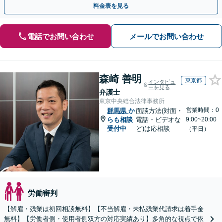
料金表を見る
電話でお問い合わせ
メールでお問い合わせ
森崎 善明
東京都
インタビュ
ーを見る
弁護士
東京中央総合法律事務所
営業時間：0
群馬県
か
面談方法(対面・
らも相談
電話・ビデオな
9:00~20:00
受付中
ど)は応相談
（平日）
労働審判
【解雇・残業は初回相談無料】【不当解雇・未払残業代請求は着手金
無料】【労働者側・使用者側双方の対応実績あり】多角的な視点で依