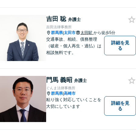
まれるような雰囲気を大切に
しております。お気軽にお問
い合わせください。
吉田 聡
弁護士
吉田法律事務所
群馬県
太田市
太田駅
から徒歩5分
|
交通事故、相続、債務整理
詳細を見
（破産・個人再生・過払）は
る
相談無料です。
門馬 義昭
弁護士
ぐんま法律事務所
群馬県
高崎市
|
粘り強く対応していくことを
詳細を見
大切にしています
る