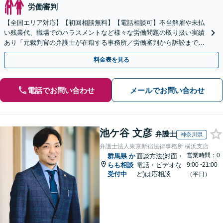
労働審判
【全国エリア対応】【初回相談無料】【電話相談可】不当解雇や未払
い残業代、職場でのハラスメントなど様々な労働問題の取り扱い実績
あり「元裁判官の弁護士が在籍する事務所／労働審判から訴訟まで、
裁判官経験を活かした最適な戦略を立案」
料金表を見る
電話でお問い合わせ
メールでお問い合わせ
池ケ谷 文彦
弁護士
神奈川県
弁護士法人東京新宿法律事務所 横浜支店
営業時間：0
群馬県
か
面談方法(対面・
らも相談
電話・ビデオな
9:00~21:00
受付中
ど)は応相談
（平日）