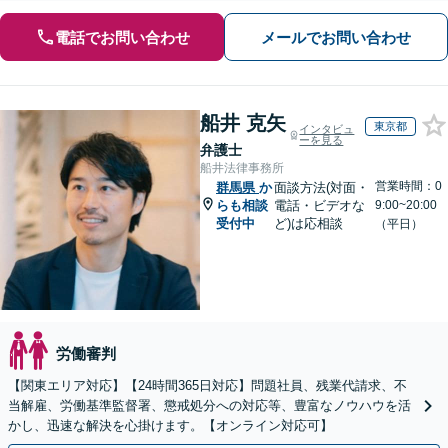
電話でお問い合わせ
メールでお問い合わせ
船井 克矢
東京都
インタビュ
ーを見る
弁護士
船井法律事務所
営業時間：0
群馬県
か
面談方法(対面・
らも相談
電話・ビデオな
9:00~20:00
受付中
ど)は応相談
（平日）
労働審判
【関東エリア対応】【24時間365日対応】問題社員、残業代請求、不
当解雇、労働基準監督署、懲戒処分への対応等、豊富なノウハウを活
かし、迅速な解決を心掛けます。【オンライン対応可】