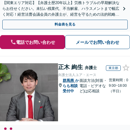
【関東エリア対応】【弁護士歴20年以上】労務トラブルの早期解決な
らお任せください。未払い残業代、不当解雇、ハラスメントまで幅広
く対応！経営法曹会議会員の弁護士が、経営を守るための法的戦略を
提案します【夜間や休日相談も対応可能】
料金表を見る
電話でお問い合わせ
メールでお問い合わせ
正木 絢生
弁護士
東京都
弁護士法人ユア・エース
営業時間：0
群馬県
か
面談方法(対面・
らも相談
電話・ビデオな
9:00~18:00
受付中
ど)は応相談
（平日）