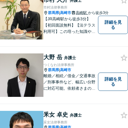
弁護士
市村法律事務所
群馬県
高崎市
高崎駅
から徒歩3分
|
【JR高崎駅から徒歩3分】
詳細を見
【初回面談無料】【法テラス
る
利用可】この培った知識や経
験と、迅速かつ誠実な対応を
礎として、地域社会に貢献し
て参りたいと考えておりま
大野 岳
す。お気軽にご相談くださ
弁護士
い。
つくなわ法律事務所
群馬県
高崎市
|
離婚／相続／借金／交通事故
詳細を見
／刑事事件など、幅広い分野
る
に対応可能。依頼者さまの状
況を十分にヒアリングし、あ
らゆる観点から解決策をご提
案してまいります。お気軽に
ご相談ください。【完全個
釆女 卓史
弁護士
室】【専用駐車場あり】
采女法律事務所
群馬県
高崎市
|