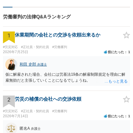
労働審判の法律Q&Aランキング
1
休業期間の会社との交渉を依頼出来るか
#労災対応
#正社員・契約社員
#労働審判
2026年7月25日
役にたった
1
和田 史郎
弁護士
仮に解雇された場合、会社には労基法19条の解雇制限規定を理由に解
雇無効だと主張していくことになるでしょうね。
2
労災の補償の会社への交渉依頼
#労災対応
#正社員・契約社員
#労働審判
2026年7月14日
役にたった
1
匿名A
弁護士