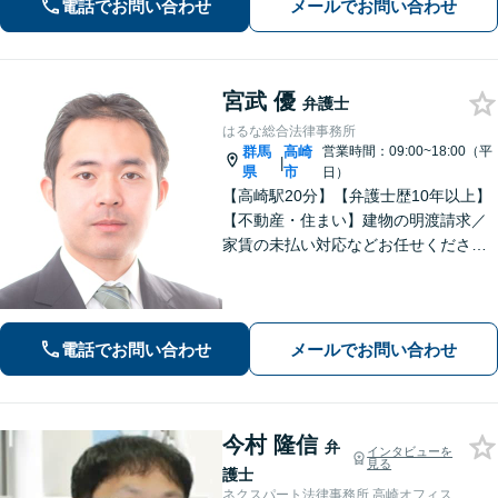
れるよう尽力します。【初回相談無
電話でお問い合わせ
メールでお問い合わせ
料】まずは心のうちをお聞かせくださ
い。【夜間休日対応可】
宮武 優
弁護士
はるな総合法律事務所
群馬
高崎
営業時間：09:00~18:00（平
|
県
市
日）
【高崎駅20分】【弁護士歴10年以上】
【不動産・住まい】建物の明渡請求／
家賃の未払い対応などお任せくださ
い。強制執行の経験も豊富です。【離
婚・男女問題】相談者さまのお気持ち
に寄り添ってサポートいたします。お
気軽にご相談ください。
電話でお問い合わせ
メールでお問い合わせ
今村 隆信
弁
インタビューを
見る
護士
ネクスパート法律事務所 高崎オフィス