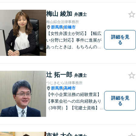
す。 結果だけでなくプロセス
梅山 綾加
もご満足いただける質の高い
弁護士
サービスを日々心がけていま
梅山綜合法律事務所
す。
群馬県
前橋市
|
【女性弁護士が対応】【幅広
詳細を見
い分野に対応】事件に進展が
る
あったときは、もちろんのこ
と、事件に進展がなかったと
しても、定期的にご連絡する
ように心がけております。ご
相談者様のお話を丁寧にお聞
辻 拓一郎
弁護士
きし、常にご依頼者様に寄り
つじきむら法律事務所
添った弁護活動をしておりま
群馬県
高崎市
|
す。
【中小企業法務の経験豊富】
詳細を見
【事業会社への出向経験あり
る
（3年間）】【宅建士資格】信
頼・丁寧・研鑽
市村 大介