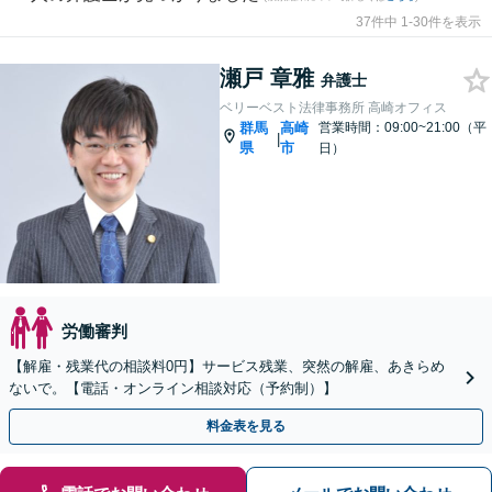
37件中 1-30件を表示
瀬戸 章雅
弁護士
ベリーベスト法律事務所 高崎オフィス
群馬
高崎
営業時間：09:00~21:00（平
|
県
市
日）
労働審判
【解雇・残業代の相談料0円】サービス残業、突然の解雇、あきらめ
ないで。【電話・オンライン相談対応（予約制）】
料金表を見る