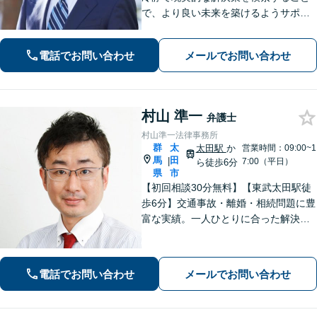
で、より良い未来を築けるようサポー
トします。【初回相談無料】離婚・男
女問題や債務整理、交通事故など、ど
電話でお問い合わせ
メールでお問い合わせ
のようなトラブルでも安心してご相談
ください。【夜間休日対応可】
村山 準一
弁護士
村山準一法律事務所
群
太
太田駅
か
営業時間：09:00~1
馬
田
|
7:00（平日）
ら徒歩6分
県
市
【初回相談30分無料】【東武太田駅徒
歩6分】交通事故・離婚・相続問題に豊
富な実績。一人ひとりに合った解決方
法で納得できる解決を目指します。依
頼者ファーストで迅速対応。企業法務
もご相談ください。
電話でお問い合わせ
メールでお問い合わせ