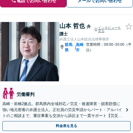
電話でお問い合わせ
メールでお問い合わせ
山本 哲也
弁
インタビューを
見る
護士
弁護士法人山本総合法律事務所
群馬
高崎
営業時間：09:00~20:00（平
|
県
市
日）
労働審判
高崎・前橋2拠点。群馬県内全域対応／労災・後遺障害・損害賠償に
強い地元密着の弁護士法人。正社員の労災申請からパート・アルバイ
トのご相談まで、重症事案も交渉から訴訟まで一貫サポート【労災問
題・何度でも相談無料】
料金表を見る