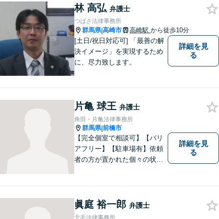
林 高弘
弁護士
つばさ法律事務所
群馬県
高崎市
高崎駅
から徒歩10分
|
[土日/祝日対応可] 「最善の解
詳細を見
決イメージ」を実現するため
る
に、尽力致します。
片亀 球王
弁護士
角田・片亀法律事務所
群馬県
前橋市
|
【完全個室で相談可】【バリ
詳細を見
アフリー】【駐車場有】依頼
る
者の方が置かれた個々の状況
を知るため、よく話を聞くこ
とを大切にしています。 ま
た、事案に応じて、司法書
士、税理士等他の専門職と連
眞庭 裕一郎
弁護士
携し、最善の方法で解決する
北毛法律事務所