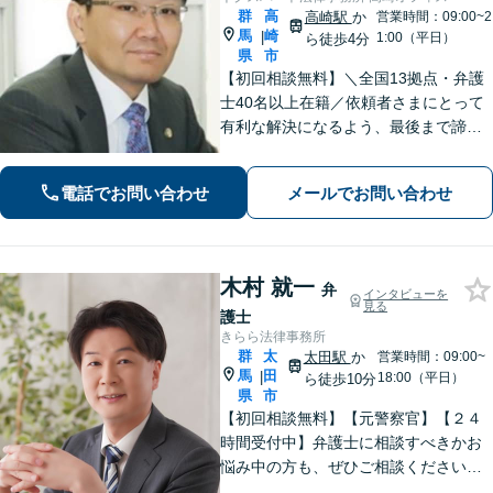
群
高
高崎駅
か
営業時間：09:00~2
馬
崎
|
1:00（平日）
ら徒歩4分
県
市
【初回相談無料】＼全国13拠点・弁護
士40名以上在籍／依頼者さまにとって
有利な解決になるよう、最後まで諦め
ずに闘います！借金問題/離婚・男女問
題/相続/交通事故/刑事事件など、ご相
電話でお問い合わせ
メールでお問い合わせ
談ください【夜間・休日対応】
木村 就一
弁
インタビューを
見る
護士
きらら法律事務所
群
太
太田駅
か
営業時間：09:00~
馬
田
|
18:00（平日）
ら徒歩10分
県
市
【初回相談無料】【元警察官】【２４
時間受付中】弁護士に相談すべきかお
悩み中の方も、ぜひご相談ください
【刑事・離婚・相続・交通事故・企業