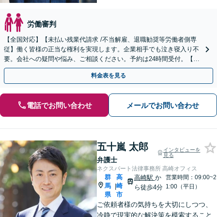
労働審判
【全国対応】【未払い残業代請求 /不当解雇、退職勧奨等労働者側専
従】働く皆様の正当な権利を実現します。企業相手でも泣き寝入り不
要。会社への疑問や悩み、ご相談ください。予約は24時間受付。【初
回面談無料】【夜間・休日対応可】
料金表を見る
電話でお問い合わせ
メールでお問い合わせ
五十嵐 太郎
インタビューを
見る
弁護士
ネクスパート法律事務所 高崎オフィス
群
高
高崎駅
か
営業時間：09:00~2
馬
崎
|
1:00（平日）
ら徒歩4分
県
市
ご依頼者様の気持ちを大切にしつつ、
冷静で現実的な解決策を模索すること