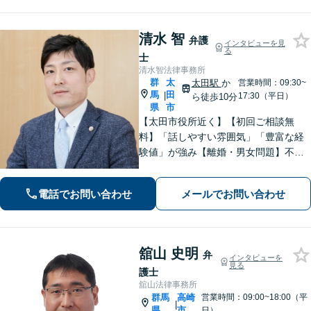
対応可】
清水 智
弁護
インタビューを見
る
士
清水智法律事務所
群
太
太田駅
か
営業時間：09:30~
馬
田
|
17:30（平日）
ら徒歩10分
県
市
【太田市役所近く】【初回ご相談無
料】「話しやすい雰囲気」「豊富な経
験値」が強み【離婚・男女問題】不
貞・精神的苦痛に関する慰謝料はお任
せください【相続遺言】穏便な解決を
電話でお問い合わせ
メールでお問い合わせ
心がけています。交通事故、刑事事
件、医療問題などにも対応【休日の対
応可】
舘山 史明
弁
インタビューを
見る
護士
舘山法律事務所
群馬
高崎
営業時間：09:00~18:00（平
|
県
市
日）