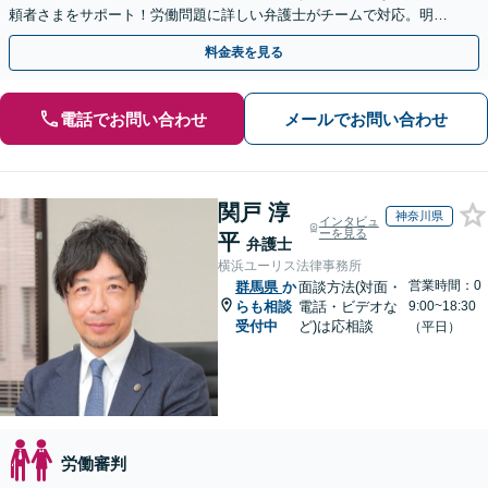
頼者さまをサポート！労働問題に詳しい弁護士がチームで対応。明快
な料金設定／初回相談の際にご説明【休日・夜間相談可】
料金表を見る
電話でお問い合わせ
メールでお問い合わせ
関戸 淳
神奈川県
インタビュ
ーを見る
平
弁護士
横浜ユーリス法律事務所
営業時間：0
群馬県
か
面談方法(対面・
らも相談
電話・ビデオな
9:00~18:30
受付中
ど)は応相談
（平日）
労働審判