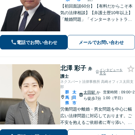
【初回面談60分】【有料だからこそ本
気の法律相談】【弁護士歴10年以上】
「離婚問題」「インターネットトラブ
ル」「交通事故」「相続」「企業法
務」はお任せください！冷静・緻密・
そして大胆に、オーダーメイドの弁護
電話でお問い合わせ
メールでお問い合わせ
を展開します【高崎駅徒歩15分】
北澤 彩子
弁
インタビューを
見る
護士
ネクスパート法律事務所 高崎オフィス太田支
部
群
太
太田駅
か
営業時間：09:00~2
馬
田
|
1:00（平日）
ら徒歩7分
県
市
労働問題や離婚・男女問題を中心に幅
広い法律問題に対応しております。ご
不安を抱えるご依頼者に寄り添い、最
善の解決策を提案して、心の支えにな