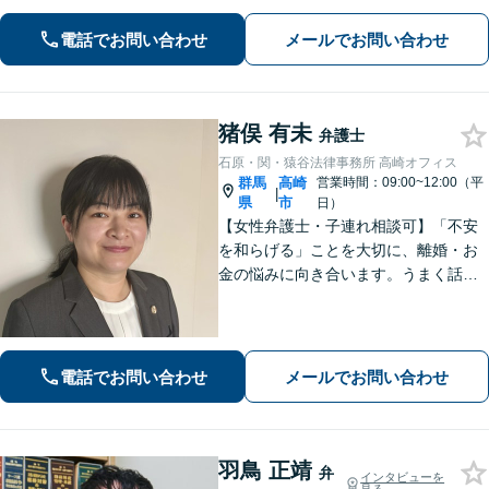
法務など】ご相談者さまに寄り添い、
電話でお問い合わせ
メールでお問い合わせ
きめ細やかな対応で、スピーディーに
最良の解決を目指します【土日・夜間
相談可能】。
猪俣 有未
弁護士
石原・関・猿谷法律事務所 高崎オフィス
群馬
高崎
営業時間：09:00~12:00（平
|
県
市
日）
【女性弁護士・子連れ相談可】「不安
を和らげる」ことを大切に、離婚・お
金の悩みに向き合います。うまく話せ
なくても大丈夫です。状況の整理から
ご一緒します【高崎・完全個室・駐車
場無料】
電話でお問い合わせ
メールでお問い合わせ
羽鳥 正靖
弁
インタビューを