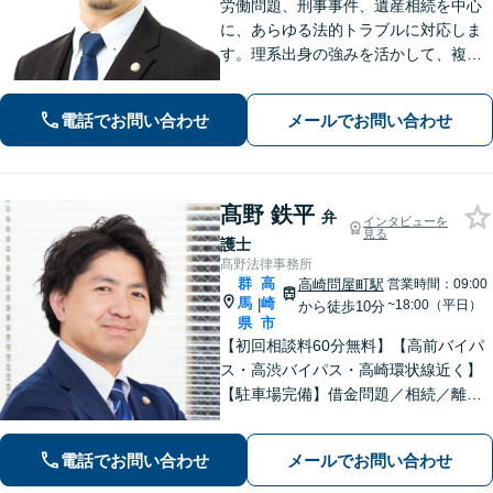
労働問題、刑事事件、遺産相続を中心
に、あらゆる法的トラブルに対応しま
す。理系出身の強みを活かして、複雑
な事案も冷静な論理で分析し、迅速か
つ効果的に解決へ導きます。身近な存
電話でお問い合わせ
メールでお問い合わせ
在としてお気軽にご相談ください。
【分割払い可】【夜間休日対応可】
髙野 鉄平
弁
インタビューを
見る
護士
髙野法律事務所
群
高
高崎問屋町駅
営業時間：09:00
馬
崎
|
~18:00（平日）
から徒歩10分
県
市
【初回相談料60分無料】【高前バイパ
ス・高渋バイパス・高崎環状線近く】
【駐車場完備】借金問題／相続／離婚
／刑事事件／交通事故等のご相談に幅
広く対応しております。丁寧なヒアリ
電話でお問い合わせ
メールでお問い合わせ
ングとコミュニケーションを重ねるこ
とを大切にしております【休日・夜間