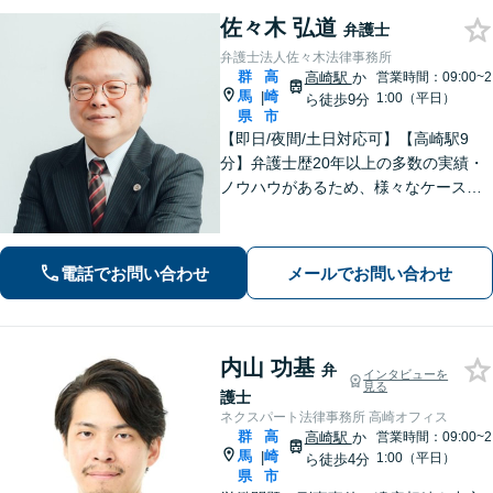
佐々木 弘道
弁護士
弁護士法人佐々木法律事務所
群
高
高崎駅
か
営業時間：09:00~2
馬
崎
|
1:00（平日）
ら徒歩9分
県
市
【即日/夜間/土日対応可】【高崎駅9
分】弁護士歴20年以上の多数の実績・
ノウハウがあるため、様々なケースで
の解決実績があります。複雑な案件の
場合には、在籍する弁護士複数名の経
験・ノウハウを活かして共同して取り
電話でお問い合わせ
メールでお問い合わせ
組んでいきます。
内山 功基
弁
インタビューを
見る
護士
ネクスパート法律事務所 高崎オフィス
群
高
高崎駅
か
営業時間：09:00~2
馬
崎
|
1:00（平日）
ら徒歩4分
県
市