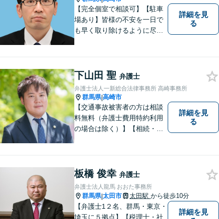
【完全個室で相談可】【駐車
詳細を見
場あり】皆様の不安を一日で
る
も早く取り除けるように尽力
いたします。 料金は、分かり
易く、柔軟に対応いたしま
す。ご相談お待ちしておりま
す。 ※お電話やメールでの無
下山田 聖
弁護士
料法律相談は行っておりませ
弁護士法人一新総合法律事務所 高崎事務所
ん。
群馬県
高崎市
|
【交通事故被害者の方は相談
詳細を見
料無料（弁護士費用特約利用
る
の場合は除く）】【相続・債
務整理・不貞慰謝料請求・労
災は相談料初回無料】＼20名
以上の弁護士が所属／チーム
で連携し、問題解決に向けて
板橋 俊幸
弁護士
取り組みます。おひとりで悩
弁護士法人龍馬 おおた事務所
まずに、お気軽にお問い合わ
群馬県
太田市
太田駅
から徒歩10分
|
せください。
【弁護士1２名、群馬・東京・
詳細を見
埼玉に５拠点】【税理士・社