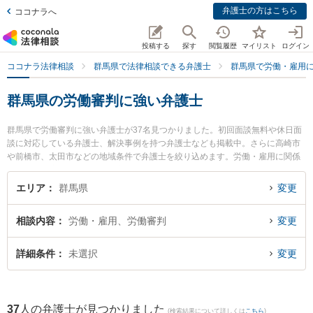
弁護士の方はこちら
ココナラへ
投稿する
探す
閲覧履歴
マイリスト
ログイン
ココナラ法律相談
群馬県で法律相談できる弁護士
群馬県で労働・雇用
群馬県の労働審判に強い弁護士
群馬県で労働審判に強い弁護士が37名見つかりました。初回面談無料や休日面
談に対応している弁護士、解決事例を持つ弁護士なども掲載中。さらに高崎市
や前橋市、太田市などの地域条件で弁護士を絞り込めます。労働・雇用に関係
する不当解雇や退職勧奨、内定取消等の細かな分野での絞り込み検索もでき便
利です。特にベリーベスト法律事務所 高崎オフィスの瀬戸 章雅弁護士や弁護士
エリア
群馬県
変更
法人山本総合法律事務所の山本 哲也弁護士、ネクスパート法律事務所 高崎オフ
ィスの五十嵐 太郎弁護士のプロフィール情報や弁護士費用、強みなどが注目さ
相談内容
労働・雇用、労働審判
変更
れています。『群馬県で土日や夜間に発生した労働審判のトラブルを今すぐに
弁護士に相談したい』『労働審判のトラブル解決の実績豊富な近くの弁護士を
検索したい』『初回相談無料で労働審判を法律相談できる群馬県内の弁護士に
詳細条件
未選択
変更
相談予約したい』などでお困りの相談者さんにおすすめです。
37
人の弁護士が見つかりました
(検索結果について詳しくは
こちら
)