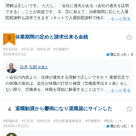
理解は正しいです。 ただし、「会社に過失がある（会社の過失を証明
できる）」ことが前提です。 ➀、②に加えて、治療期間に応じた入通
院慰謝料も請求できます（ネットで入通院慰謝料で検索すると詳しい
説明が出てきます）。 さらに、後遺症が残れば、後遺障害逸失利益と
後遺障害慰謝料も請求できます。これらは後遺障害の等級、あなたの
収入、年齢等で大きく変わりますので一般的にいくらとは言えませ
3
休業期間の定めと請求出来る金銭
ん。 弁護士に依頼する費用はそれぞれの弁護士で異なるので個別に聞
いてみるしかありませんが、旧日弁連規準を使った着手金・成功報酬
#労災対応
#正社員・契約社員
#労働審判
方式と着手金ゼロまたは少額で成功報酬大目の方式のどちらかが多い
2026年8月4日
役にたった
2
と思います（個々の弁護士次第なので一般化はできません）。 早めに
弁護士に直接面談で相談されることをお勧めします。
白井 弘昭
弁護士
＞会社の内規より、法律が優先する理解で正しいですか？ 業務労災で
の休職の場合は、会社が休職の打切り補償（労働基準法８１条）をし
ない限り、労働者を、休職を理由に解雇することはできません（労働
基準法19条）。 会社の就業規則にて定められている休職期間及び休職
期間満了による退職は、業務労災への適用はありませんので、ご安心
ください。 仮に会社が打切り補償をせずに解雇した場合は、不当解雇
4
退職勧奨から鬱病になり退職届にサインした
に当たります。 ＞労災の休業補償と、所得補償保険の保険金とは別
に、受け取れる金銭はありますでしょうか？ 業務労災の場合は、会社
#退職勧奨
#正社員・契約社員
#安全配慮義務違反
#労働審判
#職場いじめ
の安全配慮義務違反が認められると解されますので、会社の損害賠償
2026年7月22日
役にたった
1
責任（治療費、通院慰謝料、入院費、入院慰謝料、後遺障害慰謝料、