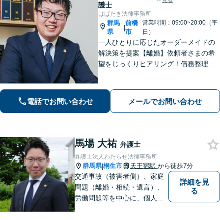
見る
護士
はばたき法律事務所
群馬
前橋
営業時間：09:00~20:00（平
|
県
市
日）
一人ひとりに応じたオーダーメイドの
解決策を提案【離婚】依頼者さまの希
望をじっくりヒアリング！債務整理の
手続きもサポート【借金】遺産分割協
議から生前の相続対策まで対応【相
続】まずはお気軽にご相談ください
電話でお問い合わせ
メールでお問い合わせ
【初回面談無料】【群馬総社駅・車15
分】
馬場 大祐
弁護士
弁護士法人わたらせ法律事務所
群馬県
桐生市
天王宿駅
から徒歩7分
|
交通事故（被害者側）、家庭
詳細を見
問題（離婚・相続・遺言）、
る
労働問題等を中心に、個人・
中小企業のお客様であればど
のような分野でも対応可能で