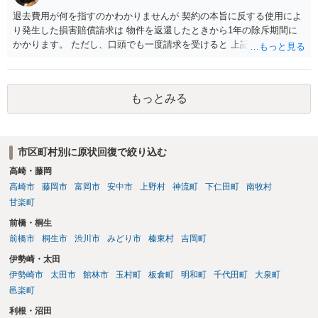
退去費用が何を指すのかわかりませんが 契約の本旨に反する使用によ
り発生した損害賠償請求は 物件を返還したときから1年の除斥期間に
かかります。 ただし、口頭でも一度請求を受けると 上記回答の時効の
問題となります。
もっとみる
市区町村別に原状回復で絞り込む
高崎・藤岡
高崎市
藤岡市
富岡市
安中市
上野村
神流町
下仁田町
南牧村
甘楽町
前橋・桐生
前橋市
桐生市
渋川市
みどり市
榛東村
吉岡町
伊勢崎・太田
伊勢崎市
太田市
館林市
玉村町
板倉町
明和町
千代田町
大泉町
邑楽町
利根・沼田