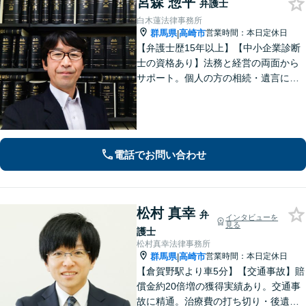
宮森 惣平
弁護士
白木蓮法律事務所
群馬県
高崎市
営業時間：本日定休日
|
【弁護士歴15年以上】【中小企業診断
士の資格あり】法務と経営の両面から
サポート。個人の方の相続・遺言にも
対応。【セカンドオピニオン対応可】
事業承継やPMI等への助言も可能で
す。法律的な視点だけでなく経営全体
を見渡し、実効性のあるアドバイスを
提供。
電話でお問い合わせ
松村 真幸
弁
インタビューを
見る
護士
松村真幸法律事務所
群馬県
高崎市
営業時間：本日定休日
|
【倉賀野駅より車5分】【交通事故】賠
償金約20倍増の獲得実績あり。交通事
故に精通。治療費の打ち切り・後遺障