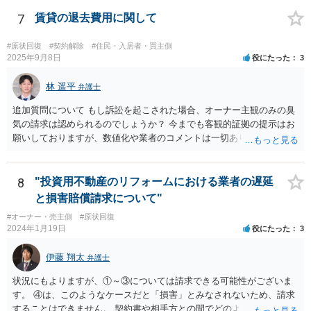
の借主のための清掃だと思いますね。 ほっといて争ってみたらいいで
しょう。
7
賃貸の退去費用に関して
#原状回復
#契約解除
#住民・入居者・買主側
2025年9月8日
役にたった
3
林 遥平
弁護士
追加質問について もし訴訟を起こされた場合、オーナー主観のみの臭
気の請求は認められるのでしょうか？ 今までも客観的証拠の提示はお
願いしておりますが、数値化や業者のコメントは一切ありません。こ
ちらは訴訟を起こされて不利になりますでしょうか？ →オーナーの主
観のみの臭気の請求は認められず、オーナーの請求が認められるため
には、客観的な証拠が必要です。訴訟を提起されたとしても、オーナ
8
"投資用不動産のリフォームにおける業者の遅延
ーの請求が認容される可能性は小さいと思います。
と損害賠償請求について"
#オーナー・売主側
#原状回復
2024年1月19日
役にたった
3
伊藤 翔太
弁護士
状況にもよりますが、①～③については請求できる可能性がございま
す。 ④は、このようなケースだと「損害」とみなされないため、請求
することはできません。 契約書や相手方との間でどのようなやりとり