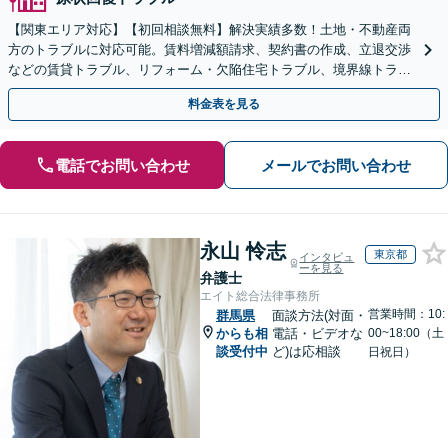
【関東エリア対応】【初回相談無料】解決実績多数！土地・不動産両
方のトラブルに対応可能。賃料増減額請求、契約書の作成、立退交渉
などの賃貸トラブル、リフォーム・欠陥住宅トラブル、境界線トラブ
ルはお任せください【休日・夜間相談可（要予約）】
料金表を見る
電話でお問い合わせ
メールでお問い合わせ
永山 怜志
東京都
インタビュ
ーを見る
弁護士
エイト総合法律事務所
営業時間：10:
群馬県
面談方法(対面・
からも相
電話・ビデオな
00~18:00（土
談受付中
ど)は応相談
日祝日）