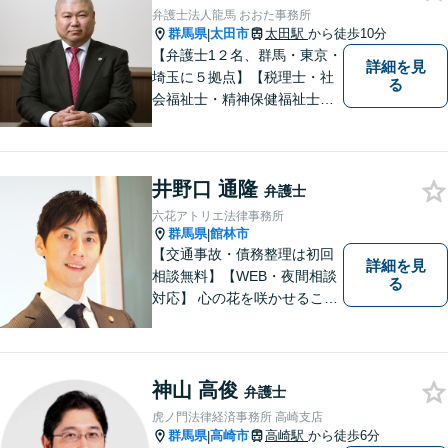
取り組みます。おひとりで悩
弁護士法人龍馬 おおた事務所
まずに、お気軽にお問い合わ
群馬県
太田市
太田駅
から徒歩10分
|
せください。
【弁護士1２名、群馬・東京・
詳細を見
埼玉に５拠点】【税理士・社
る
会福祉士・精神保健福祉士が
所属】 【介護・福祉事業者の
サポートに注力】【土曜・夜
間相談可能】【出張相談可
井野口 通隆
能】
弁護士
六花アトリエ法律事務所
群馬県
館林市
|
【交通事故・債務整理は初回
詳細を見
相談無料】【WEB・夜間相談
る
対応】 心の花を咲かせること
ができるように、全身全霊を
かけてサポートします。 一期
一会を大事にし、あなたとの
縁を心からお待ちしていま
神山 高俊
弁護士
す。
虎ノ門法律経済事務所 高崎支店
群馬県
高崎市
高崎駅
から徒歩6分
|