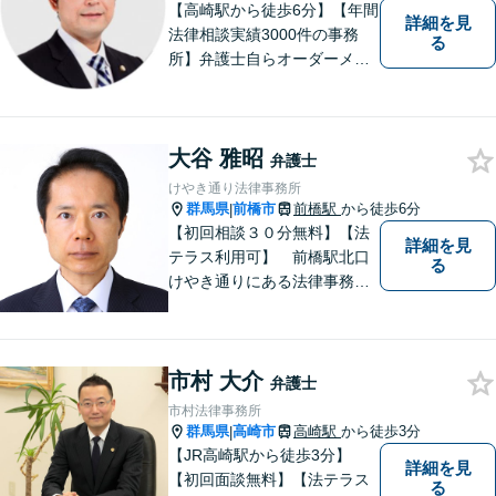
【高崎駅から徒歩6分】【年間
詳細を見
法律相談実績3000件の事務
る
所】弁護士自らオーダーメイ
ドで対応！相続問題、交通事
故、企業法務など幅広い分野
での解決実績多数。お困りご
大谷 雅昭
とまずはご相談ください！
弁護士
【土日祝日・夜間も対応可
けやき通り法律事務所
能】
群馬県
前橋市
前橋駅
から徒歩6分
|
【初回相談３０分無料】【法
詳細を見
テラス利用可】 前橋駅北口
る
けやき通りにある法律事務所
です。民事事件，家事事件を
中心に，広くご相談，ご依頼
を受けております。
市村 大介
弁護士
市村法律事務所
群馬県
高崎市
高崎駅
から徒歩3分
|
【JR高崎駅から徒歩3分】
詳細を見
【初回面談無料】【法テラス
る