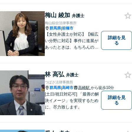
梅山 綾加
弁護士
梅山綜合法律事務所
群馬県
前橋市
|
【女性弁護士が対応】【幅広
詳細を見
い分野に対応】事件に進展が
る
あったときは、もちろんのこ
と、事件に進展がなかったと
しても、定期的にご連絡する
ように心がけております。ご
相談者様のお話を丁寧にお聞
林 高弘
弁護士
きし、常にご依頼者様に寄り
つばさ法律事務所
添った弁護活動をしておりま
群馬県
高崎市
高崎駅
から徒歩10分
|
す。
[土日/祝日対応可] 「最善の解
詳細を見
決イメージ」を実現するため
る
に、尽力致します。