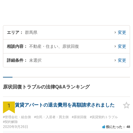
エリア
群馬県
変更
相談内容
不動産・住まい、原状回復
変更
詳細条件
未選択
変更
原状回復トラブルの法律Q&Aランキング
1
賃貸アパートの退去費用を高額請求されました
#管理会社・組合側
#住民・入居者・買主側
#原状回復
#賃貸契約トラブル
#契約解除
2020年9月26日
役にたった
48