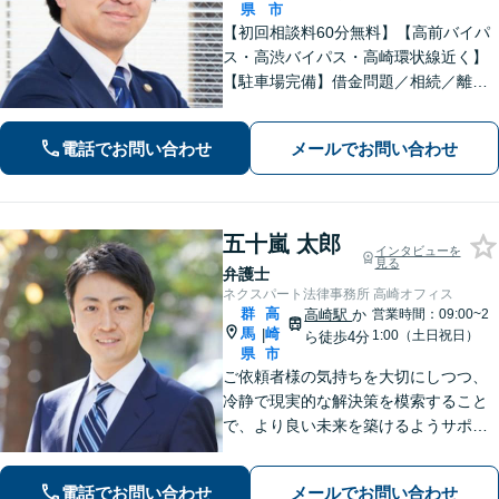
県
市
【初回相談料60分無料】【高前バイパ
ス・高渋バイパス・高崎環状線近く】
【駐車場完備】借金問題／相続／離婚
／刑事事件／交通事故等のご相談に幅
広く対応しております。丁寧なヒアリ
電話でお問い合わせ
メールでお問い合わせ
ングとコミュニケーションを重ねるこ
とを大切にしております【休日・夜間
対応可】
五十嵐 太郎
インタビューを
見る
弁護士
ネクスパート法律事務所 高崎オフィス
群
高
高崎駅
か
営業時間：09:00~2
馬
崎
|
1:00（土日祝日）
ら徒歩4分
県
市
ご依頼者様の気持ちを大切にしつつ、
冷静で現実的な解決策を模索すること
で、より良い未来を築けるようサポー
トします。【初回相談無料】離婚・男
女問題や債務整理、交通事故など、ど
電話でお問い合わせ
メールでお問い合わせ