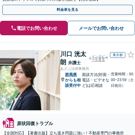
料金表を見る
電話でお問い合わせ
メールでお問い合わせ
川口 洸太
東京都
インタビュ
ーを見る
朗
弁護士
あざぶ法律事務所
営業時間：00:
群馬県
面談方法(対面・
からも相
電話・ビデオな
00~23:59（土
談受付中
ど)は応相談
日祝日）
原状回復トラブル
【全国対応】【著書出版】立ち退き問題に強い！不動産専門の事務所