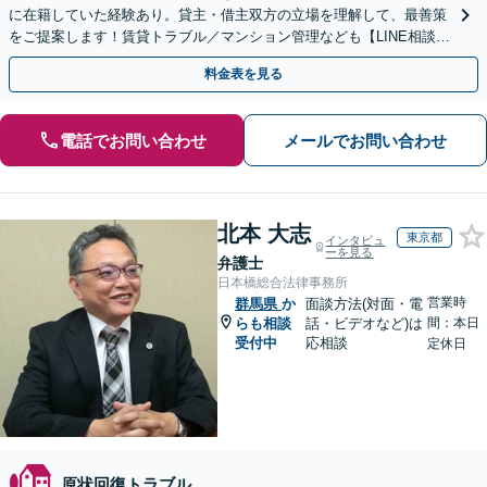
に在籍していた経験あり。貸主・借主双方の立場を理解して、最善策
をご提案します！賃貸トラブル／マンション管理なども【LINE相談可
能】【初回相談30分無料】【土日夜間相談可】
料金表を見る
電話でお問い合わせ
メールでお問い合わせ
北本 大志
東京都
インタビュ
ーを見る
弁護士
日本橋総合法律事務所
営業時
群馬県
か
面談方法(対面・電
らも相談
話・ビデオなど)は
間：本日
受付中
応相談
定休日
原状回復トラブル