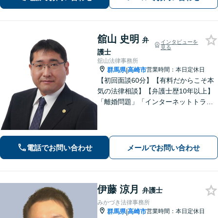
のようなトラブルでも安心してご相談
ください。【夜間休日対応可】
舘山 史明
弁
インタビューを
見る
護士
舘山法律事務所
群馬県
高崎市
営業時間：本日定休日
|
【初回面談60分】【有料だからこそ本
気の法律相談】【弁護士歴10年以上】
「離婚問題」「インターネットトラブ
ル」「交通事故」「相続」「企業法
務」はお任せください！冷静・緻密・
そして大胆に、オーダーメイドの弁護
を展開します【高崎駅徒歩15分】
電話でお問い合わせ
メールでお問い合わせ
伊藤 涼月
弁護士
みかづき法律事務所
群馬県
高崎市
営業時間：本日定休日
|