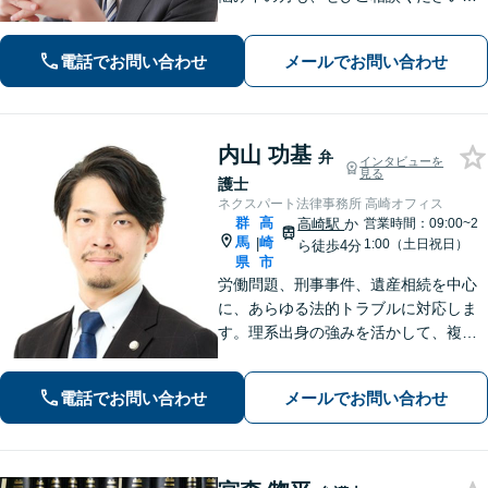
【刑事・離婚・相続・交通事故・企業
法務など】ご相談者さまに寄り添い、
電話でお問い合わせ
メールでお問い合わせ
きめ細やかな対応で、スピーディーに
最良の解決を目指します【土日・夜間
相談可能】。
内山 功基
弁
インタビューを
見る
護士
ネクスパート法律事務所 高崎オフィス
群
高
高崎駅
か
営業時間：09:00~2
馬
崎
|
1:00（土日祝日）
ら徒歩4分
県
市
労働問題、刑事事件、遺産相続を中心
に、あらゆる法的トラブルに対応しま
す。理系出身の強みを活かして、複雑
な事案も冷静な論理で分析し、迅速か
つ効果的に解決へ導きます。身近な存
電話でお問い合わせ
メールでお問い合わせ
在としてお気軽にご相談ください。
【分割払い可】【夜間休日対応可】