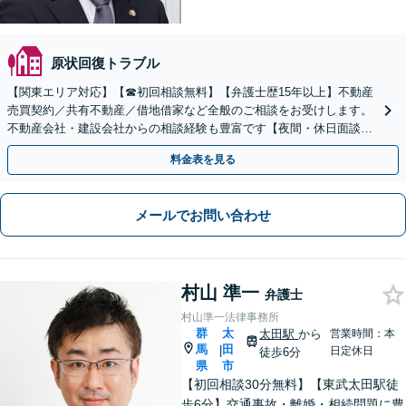
原状回復トラブル
【関東エリア対応】【☎︎初回相談無料】【弁護士歴15年以上】不動産
売買契約／共有不動産／借地借家など全般のご相談をお受けします。
不動産会社・建設会社からの相談経験も豊富です【夜間・休日面談】
【電話／Zoom相談可】
料金表を見る
メールでお問い合わせ
村山 準一
弁護士
村山準一法律事務所
群
太
太田駅
から
営業時間：本
馬
田
|
日定休日
徒歩6分
県
市
【初回相談30分無料】【東武太田駅徒
歩6分】交通事故・離婚・相続問題に豊