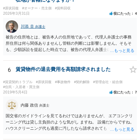
#原状回復
#オーナー・売主側
#賃料回収
2026年3月31日
役にたった
4
川添 圭
弁護士
被告の住所地とは、被告本人の住所地であって、代理人弁護士の事務
所住所は何ら関係ありませんし管轄の判断には影響しません。そもそ
も、少額訴訟を提起した時点では、被告の代理人弁護士には民事訴訟
法の訴訟代理人としての地位はまだないからです。
6
賃貸物件の退去費用を高額請求されました
#賃貸契約トラブル
#原状回復
#事故物件
#契約解除
#管理会社・組合側
#住民・入居者・買主側
2019年5月4日
役にたった
7
内藤 政信
弁護士
国交省のガイドラインを見てるわけではありませんが、 エアコンクリ
ーニング代は貸し主負担のような気がし ますね。 設備だからですね。
ハウスクリーニング代も過度に汚したなら請求されても 仕方ないでし
ょうが、生活上の通常の汚れならば、貸し主 負担だと思いますね。 次