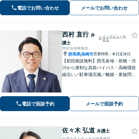
題/相続/交通事故/刑事事件など、ご相
電話でお問い合わせ
メールでお問い合わせ
談ください【夜間・休日対応】
西村 直行
弁
インタビューを
見る
護士
西村法律事務所
群馬県
高崎市
営業時間：本日定休日
|
【初回相談無料】西毛各地・前橋・渋
川から便利な高前バイパス・高崎環状
線沿い／駐車場完備／離婚・家族問
題・男女問題のお悩み・不安を解決／
オーダーメイドの解決「相続問題の解
決実績豊富」／法改正・最新情報に敏
感にアンテナを張り正しい手続で遺産
電話で面談予約
メールで面談予約
分割を実現
佐々木 弘道
弁護士
弁護士法人佐々木法律事務所