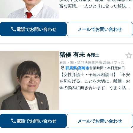
富な実績。一人ひとりに合った解決方
法で納得できる解決を目指します。依
頼者ファーストで迅速対応。企業法務
もご相談ください。
電話でお問い合わせ
メールでお問い合わせ
猪俣 有未
弁護士
石原・関・猿谷法律事務所 高崎オフィス
群馬県
高崎市
営業時間：本日定休日
|
【女性弁護士・子連れ相談可】「不安
を和らげる」ことを大切に、離婚・お
金の悩みに向き合います。うまく話せ
なくても大丈夫です。状況の整理から
ご一緒します【高崎・完全個室・駐車
場無料】
電話でお問い合わせ
メールでお問い合わせ