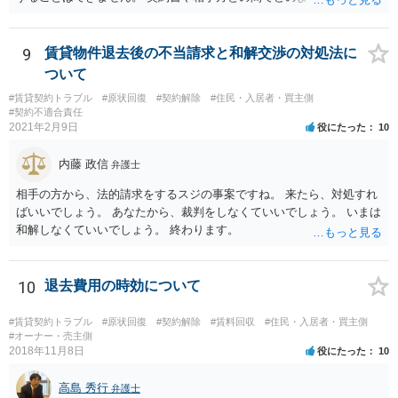
があったかなど、具体的な事情（と証拠）によって、請求の難易も変
わってくるかと思いますので、一度お近くの法律事務所に相談された
ほうがよろしいかと思います。
9
賃貸物件退去後の不当請求と和解交渉の対処法に
ついて
#賃貸契約トラブル
#原状回復
#契約解除
#住民・入居者・買主側
#契約不適合責任
2021年2月9日
役にたった
10
内藤 政信
弁護士
相手の方から、法的請求をするスジの事案ですね。 来たら、対処すれ
ばいいでしょう。 あなたから、裁判をしなくていいでしょう。 いまは
和解しなくていいでしょう。 終わります。
10
退去費用の時効について
#賃貸契約トラブル
#原状回復
#契約解除
#賃料回収
#住民・入居者・買主側
#オーナー・売主側
2018年11月8日
役にたった
10
高島 秀行
弁護士