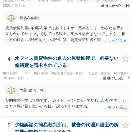
#賃貸契約トラブル
#管理会社・組合側
#住民・入居者・買主側
#原状回復
2021年6月5日
役にたった
10
匿名A
弁護士
賃貸借契約書の内容次第ではありますが、基本的には、わざわざ双方
立ち合いでサインまでしている以上、支払う必要はないでしょう。 相
手方の対応に埒が明かない場合には、賃貸借契約書や関係資料を個別
に弁護士に見せ、対応方針をご検討いただくことをお勧めいたしま
す。
4
オフィス賃貸物件の退去の原状回復で、必要ない
修繕費を請求されている
#賃貸契約トラブル
#原状回復
#立ち退き交渉
#住民・入居者・買主側
#契約解除
2018年10月7日
役にたった
7
内藤 政信
弁護士
契約書の一文は無効です。 ガイドラインに沿ってやればいいです。 い
まどき悪い貸し主がいるね。 調停もありますね。
5
少額訴訟の簡易裁判所は、被告の代理弁護士の所
在地が管轄になりますか？