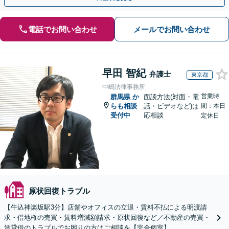
電話でお問い合わせ
メールでお問い合わせ
早田 智紀
弁護士
東京都
中嶋法律事務所
営業時
群馬県
か
面談方法(対面・電
らも相談
話・ビデオなど)は
間：本日
受付中
応相談
定休日
原状回復トラブル
【牛込神楽坂駅3分】店舗やオフィスの立退・賃料不払による明渡請
求・借地権の売買・賃料増減額請求・原状回復など／不動産の売買・
賃貸借のトラブルでお困りの方はご相談を【完全個室】