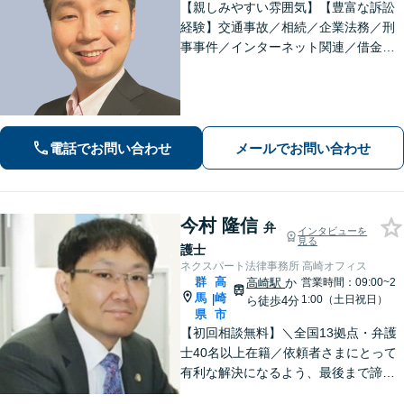
【親しみやすい雰囲気】【豊富な訴訟
経験】交通事故／相続／企業法務／刑
事事件／インターネット関連／借金・
債務整理など、幅広い分野で多くの解
決実績あり。顔の見える、温かい対応
で、迅速に最善の解決を目指します。
【夜間・休日対応可】
電話でお問い合わせ
メールでお問い合わせ
今村 隆信
弁
インタビューを
見る
護士
ネクスパート法律事務所 高崎オフィス
群
高
高崎駅
か
営業時間：09:00~2
馬
崎
|
1:00（土日祝日）
ら徒歩4分
県
市
【初回相談無料】＼全国13拠点・弁護
士40名以上在籍／依頼者さまにとって
有利な解決になるよう、最後まで諦め
ずに闘います！借金問題/離婚・男女問