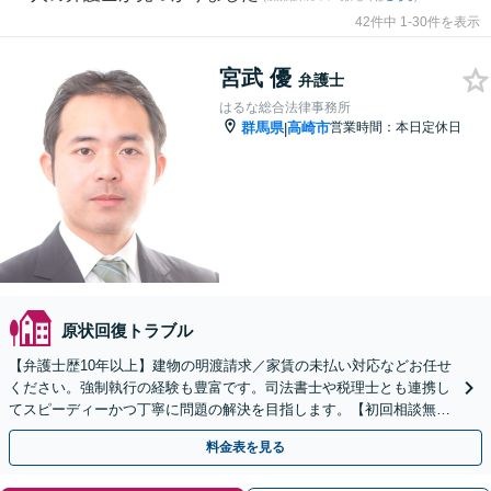
42件中 1-30件を表示
宮武 優
弁護士
はるな総合法律事務所
群馬県
高崎市
営業時間：本日定休日
|
原状回復トラブル
【弁護士歴10年以上】建物の明渡請求／家賃の未払い対応などお任せ
ください。強制執行の経験も豊富です。司法書士や税理士とも連携し
てスピーディーかつ丁寧に問題の解決を目指します。【初回相談無
料】【電話相談可】
料金表を見る