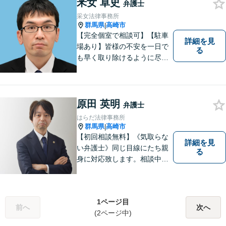
釆女 卓史
弁護士
采女法律事務所
群馬県
高崎市
|
【完全個室で相談可】【駐車
詳細を見
場あり】皆様の不安を一日で
る
も早く取り除けるように尽力
いたします。 料金は、分かり
易く、柔軟に対応いたしま
す。ご相談お待ちしておりま
す。 ※お電話やメールでの無
原田 英明
弁護士
料法律相談は行っておりませ
はらだ法律事務所
ん。
群馬県
高崎市
|
【初回相談無料】《気取らな
詳細を見
い弁護士》同じ目線にたち親
る
身に対応致します。相談中も
会話の中に自然と微笑みが生
まれるような雰囲気を大切に
しております。お気軽にお問
1ページ目
い合わせください。
前へ
次へ
(2ページ中)