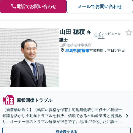
電話でお問い合わせ
メールでお問い合わせ
山田 穂積
弁
インタビューを
見る
護士
山田穂積法律事務所
群馬県
前橋市
営業時間：本日定休日
|
原状回復トラブル
【新前橋駅近く】【幅広い資格を保有】宅地建物取引主任士／税理士
知識を活かし不動産トラブルを解決。信頼できる不動産業者と提携あ
り。オーナー側のトラブル解決が得意です。地域に特化した弁護士事
務所がお悩みをサポート。
料金表を見る