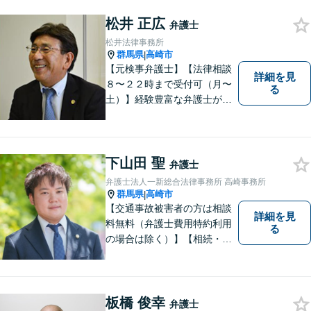
松井 正広
弁護士
松井法律事務所
群馬県
高崎市
|
【元検事弁護士】【法律相談
詳細を見
８〜２２時まで受付可（月〜
る
土）】経験豊富な弁護士が事
件の解決をサポートします。
ご依頼者様の悩みやお気持ち
に 共感しつつ、ご依頼者様の
自主性を尊重し、的確に対応
下山田 聖
弁護士
致します。
弁護士法人一新総合法律事務所 高崎事務所
群馬県
高崎市
|
【交通事故被害者の方は相談
詳細を見
料無料（弁護士費用特約利用
る
の場合は除く）】【相続・債
務整理・不貞慰謝料請求・労
災は相談料初回無料】＼20名
以上の弁護士が所属／チーム
で連携し、問題解決に向けて
板橋 俊幸
弁護士