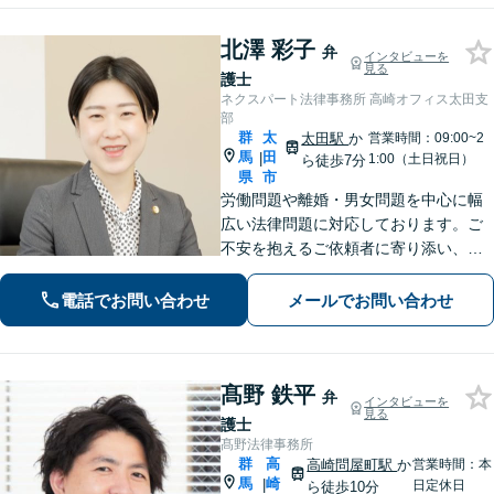
北澤 彩子
弁
インタビューを
見る
護士
ネクスパート法律事務所 高崎オフィス太田支
部
群
太
太田駅
か
営業時間：09:00~2
馬
田
|
1:00（土日祝日）
ら徒歩7分
県
市
労働問題や離婚・男女問題を中心に幅
広い法律問題に対応しております。ご
不安を抱えるご依頼者に寄り添い、最
善の解決策を提案して、心の支えにな
れるよう尽力します。【初回相談無
電話でお問い合わせ
メールでお問い合わせ
料】まずは心のうちをお聞かせくださ
い。【夜間休日対応可】
髙野 鉄平
弁
インタビューを
見る
護士
髙野法律事務所
群
高
高崎問屋町駅
か
営業時間：本
馬
崎
|
日定休日
ら徒歩10分