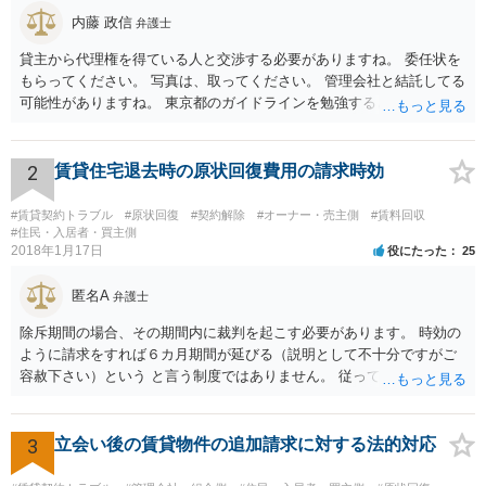
内藤 政信
弁護士
貸主から代理権を得ている人と交渉する必要がありますね。 委任状を
もらってください。 写真は、取ってください。 管理会社と結託してる
可能性がありますね。 東京都のガイドラインを勉強するといいでしょ
う。 払わずに、調停を申し立てるといいでしょう。
2
賃貸住宅退去時の原状回復費用の請求時効
#賃貸契約トラブル
#原状回復
#契約解除
#オーナー・売主側
#賃料回収
#住民・入居者・買主側
2018年1月17日
役にたった
25
匿名A
弁護士
除斥期間の場合、その期間内に裁判を起こす必要があります。 時効の
ように請求をすれば６カ月期間が延びる（説明として不十分ですがご
容赦下さい）という と言う制度ではありません。 従って、理論上は１
年経過していますので、既に支払義務はありません。
3
立会い後の賃貸物件の追加請求に対する法的対応