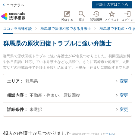
弁護士の方はこちら
ココナラへ
投稿する
探す
閲覧履歴
マイリスト
ログイン
ココナラ法律相談
群馬県で法律相談できる弁護士
群馬県で不動産・住
群馬県の原状回復トラブルに強い弁護士
群馬県で原状回復トラブルに強い弁護士が42名見つかりました。初回面談無料
や休日面談に対応している弁護士なども掲載中。さらに高崎市や前橋市、太田
市などの地域条件で弁護士を絞り込めます。不動産・住まいに関係する立ち退
き交渉や家賃交渉、不動産契約解除等の細かな分野での絞り込み検索もでき便
利です。特にはるな総合法律事務所の宮武 優弁護士や山田穂積法律事務所の山
エリア
群馬県
変更
田 穂積弁護士、村山準一法律事務所の村山 準一弁護士のプロフィール情報や弁
護士費用、強みなどが注目されています。『群馬県で土日や夜間に発生した原
相談内容
不動産・住まい、原状回復
変更
状回復トラブルのトラブルを今すぐに弁護士に相談したい』『原状回復トラブ
ルのトラブル解決の実績豊富な近くの弁護士を検索したい』『初回相談無料で
原状回復トラブルを法律相談できる群馬県内の弁護士に相談予約したい』など
詳細条件
未選択
変更
でお困りの相談者さんにおすすめです。
42
人の弁護士が見つかりました
(検索結果について詳しくは
こちら
)