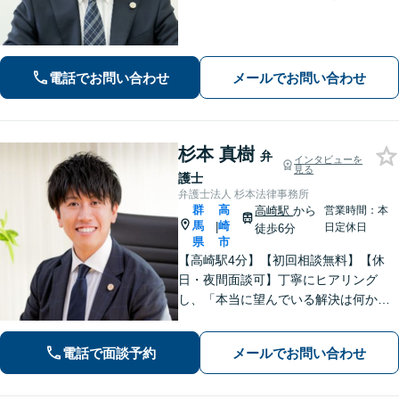
害等級認定など、治療中からサポート
します【離婚問題】不貞慰謝料の実績
多数。養育費・財産分与・親権などあ
らゆる問題に丁寧に対応します。
電話でお問い合わせ
メールでお問い合わせ
杉本 真樹
弁
インタビューを
見る
護士
弁護士法人 杉本法律事務所
群
高
高崎駅
から
営業時間：本
馬
崎
|
日定休日
徒歩6分
県
市
【高崎駅4分】【初回相談無料】【休
日・夜間面談可】丁寧にヒアリング
し、「本当に望んでいる解決は何か」
を汲み取ることを大切にしています。
きめ細やかな対応で、依頼者さまにご
電話で面談予約
メールでお問い合わせ
満足いただけるように心がけておりま
す。お悩みの際は、ぜひご相談くださ
い。