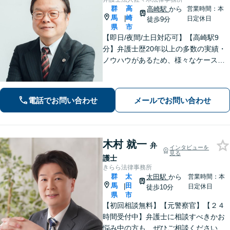
群
高
高崎駅
から
営業時間：本
馬
崎
|
日定休日
徒歩9分
県
市
【即日/夜間/土日対応可】【高崎駅9
分】弁護士歴20年以上の多数の実績・
ノウハウがあるため、様々なケースで
の解決実績があります。複雑な案件の
場合には、在籍する弁護士複数名の経
験・ノウハウを活かして共同して取り
電話でお問い合わせ
メールでお問い合わせ
組んでいきます。
木村 就一
弁
インタビューを
見る
護士
きらら法律事務所
群
太
太田駅
から
営業時間：本
馬
田
|
日定休日
徒歩10分
県
市
【初回相談無料】【元警察官】【２４
時間受付中】弁護士に相談すべきかお
悩み中の方も、ぜひご相談ください