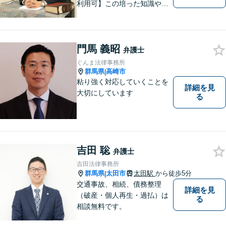
利用可】この培った知識や経
験と、迅速かつ誠実な対応を
礎として、地域社会に貢献し
て参りたいと考えておりま
門馬 義昭
す。お気軽にご相談くださ
弁護士
い。
ぐんま法律事務所
群馬県
高崎市
|
粘り強く対応していくことを
詳細を見
大切にしています
る
吉田 聡
弁護士
吉田法律事務所
群馬県
太田市
太田駅
から徒歩5分
|
交通事故、相続、債務整理
詳細を見
（破産・個人再生・過払）は
る
相談無料です。