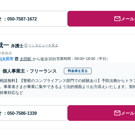
せ
メール
就一
弁護士
インタビューを見る
律事務所
県
太田市
太田駅
から徒歩10分
営業時間：09:00~18:00（平日）
|
個人事業主・フリーランス
料金表を見る
相談無料】【警察のコンプライアンス部門での経験あり】予防法務からトラ
。事業者さまが事業に集中できるよう法的側面よりお力添えいたします。契
祥事対応など
せ
メール