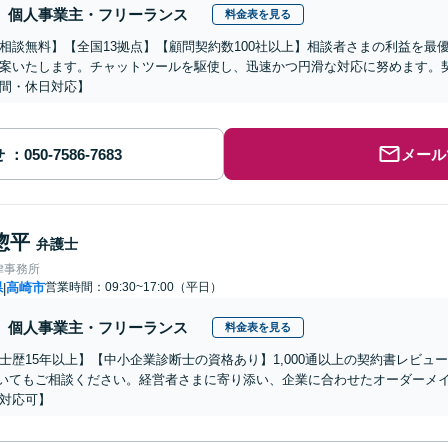
個人事業主・フリーランス
料金表を見る
相談無料】【全国13拠点】【顧問契約数100社以上】相談者さまの利益を最
案いたします。チャットツールを駆使し、迅速かつ円滑な対応に努めます。
間・休日対応】
せ
メール
惣平
弁護士
律事務所
県
高崎市
営業時間：09:30~17:00（平日）
|
個人事業主・フリーランス
料金表を見る
士歴15年以上】【中小企業診断士の資格あり】1,000通以上の契約書レビュー
いてもご相談ください。経営者さまに寄り添い、企業に合わせたオーダーメ
対応可】