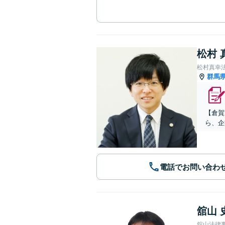
松村 
松村真幸
群馬
【倉賀
ら、企
電話でお問い合わ
舘山 
舘山法律