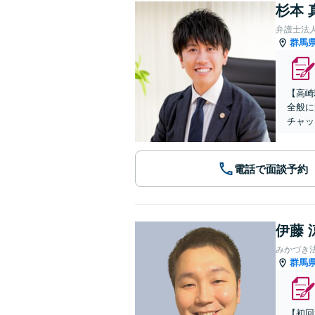
杉本 
弁護士法
群馬
【高崎
全般に
チャッ
電話で面談予約
伊藤 
みかづき
群馬
【初回