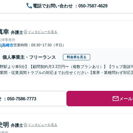
電話でお問い合わせ
真幸
弁護士
インタビューを見る
法律事務所
県
高崎市
営業時間：09:30~17:30（平日）
|
個人事業主・フリーランス
料金表を見る
野駅より車5分】【顧問契約月3.3万円〜（複数プランあり）】【ウェブ面
業間・従業員間トラブルの対応までお任せください【業界・業種問わず対応
せ
メール
史明
弁護士
インタビューを見る
事務所