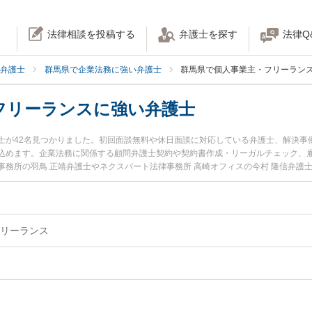
法律相談を投稿する
弁護士を探す
法律Q
弁護士
群馬県で企業法務に強い弁護士
群馬県で個人事業主・フリーラン
フリーランスに強い弁護士
士が42名見つかりました。初回面談無料や休日面談に対応している弁護士、解決事
込めます。企業法務に関係する顧問弁護士契約や契約書作成・リーガルチェック、
務所の羽鳥 正靖弁護士やネクスパート法律事務所 高崎オフィスの今村 隆信弁護
ています。『群馬県で土日や夜間に発生した個人事業主・フリーランスのトラブル
の弁護士を検索したい』『初回相談無料で個人事業主・フリーランスを法律相談で
リーランス