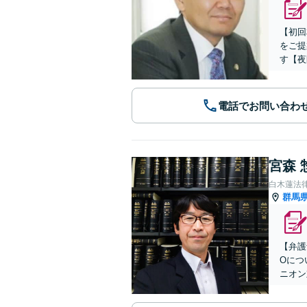
【初回
をご提
す【夜
電話でお問い合わ
宮森 
白木蓮法
群馬
【弁護
Oにつ
ニオン