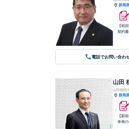
群馬
【初回
契約書
電話でお問い合わ
山田 
山田穂積
群馬
【新前
単発の