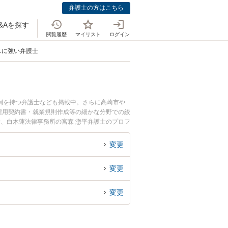
弁護士の方はこちら
&Aを探す
閲覧履歴
マイリスト
ログイン
スに強い弁護士
例を持つ弁護士なども掲載中。さらに高崎市や
雇用契約書・就業規則作成等の細かな分野での絞
士、白木蓮法律事務所の宮森 惣平弁護士のプロフ
を今すぐに弁護士に相談したい』『個人事業主・
きる群馬県内の弁護士に相談予約したい』などで
変更
変更
変更