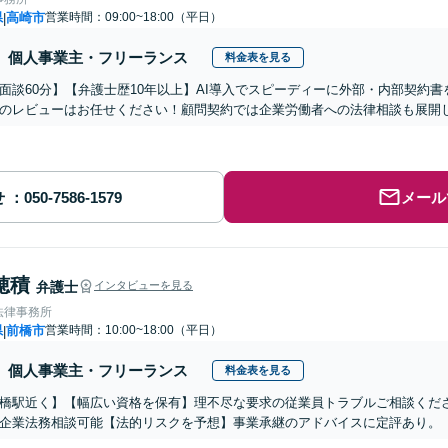
県
高崎市
営業時間：09:00~18:00（平日）
|
個人事業主・フリーランス
料金表を見る
面談60分】【弁護士歴10年以上】AI導入でスピーディーに外部・内部契約
のレビューはお任せください！顧問契約では企業労働者への法律相談も展開し
せ
メール
穂積
弁護士
インタビューを見る
法律事務所
県
前橋市
営業時間：10:00~18:00（平日）
|
個人事業主・フリーランス
料金表を見る
橋駅近く】【幅広い資格を保有】理不尽な要求の従業員トラブルご相談くだ
企業法務相談可能【法的リスクを予想】事業承継のアドバイスに定評あり。