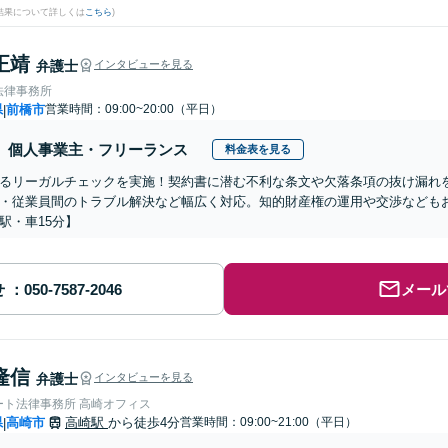
結果について詳しくは
こちら
)
正靖
弁護士
インタビューを見る
法律事務所
県
前橋市
営業時間：09:00~20:00（平日）
|
個人事業主・フリーランス
料金表を見る
よるリーガルチェックを実施！契約書に潜む不利な条文や欠落条項の抜け漏れ
・従業員間のトラブル解決など幅広く対応。知的財産権の運用や交渉なども
駅・車15分】
せ
メール
隆信
弁護士
インタビューを見る
ート法律事務所 高崎オフィス
県
高崎市
高崎駅
から徒歩4分
営業時間：09:00~21:00（平日）
|