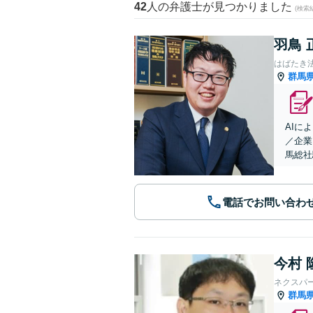
42
人の弁護士が見つかりました
(検索
羽鳥 
はばたき
群馬
AIに
／企業
馬総社
電話でお問い合わ
今村 
ネクスパ
群馬