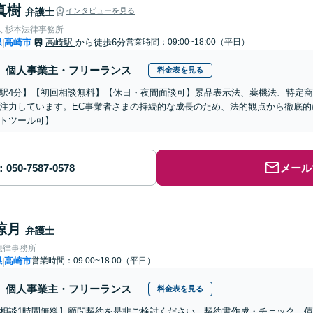
真樹
弁護士
インタビューを見る
人 杉本法律事務所
県
高崎市
高崎駅
から徒歩6分
営業時間：09:00~18:00（平日）
|
個人事業主・フリーランス
料金表を見る
駅4分】【初回相談無料】【休日・夜間面談可】景品表示法、薬機法、特定
注力しています。EC事業者さまの持続的な成長のため、法的観点から徹底的
トツール可】
メール
涼月
弁護士
法律事務所
県
高崎市
営業時間：09:00~18:00（平日）
|
個人事業主・フリーランス
料金表を見る
相談1時間無料】顧問契約を是非ご検討ください。契約書作成・チェック、