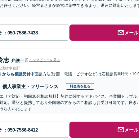
お任せください。経営者さまが経営に集中できるよう、迅速に対応いたします
せ
メール
怜志
弁護士
インタビューを見る
合法律事務所
県
からも相談受付中
面談方法(対面・電話・ビデオなど)は応相談
営業時間：10:0
個人事業主・フリーランス
料金表を見る
エリア対応・初回30分相談無料】契約に関するアドバイス、企業間トラブル
対応。通訳と提携しており外国籍の方からのご相談もお受け可能です。良き
う尽力いたします
せ
メール