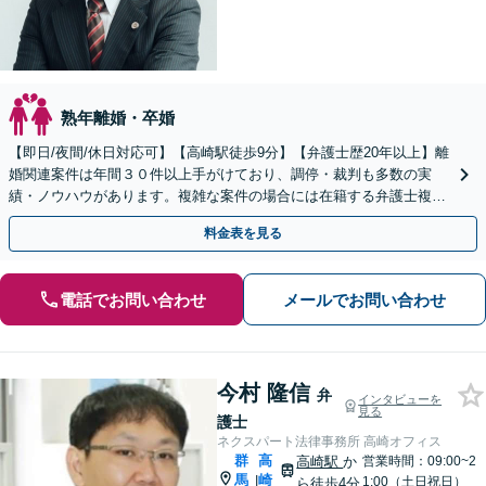
熟年離婚・卒婚
【即日/夜間/休日対応可】【高崎駅徒歩9分】【弁護士歴20年以上】離
婚関連案件は年間３０件以上手がけており、調停・裁判も多数の実
績・ノウハウがあります。複雑な案件の場合には在籍する弁護士複数
名で共同して取り組んでいきます。
料金表を見る
電話でお問い合わせ
メールでお問い合わせ
今村 隆信
弁
インタビューを
見る
護士
ネクスパート法律事務所 高崎オフィス
群
高
高崎駅
か
営業時間：09:00~2
馬
崎
|
1:00（土日祝日）
ら徒歩4分