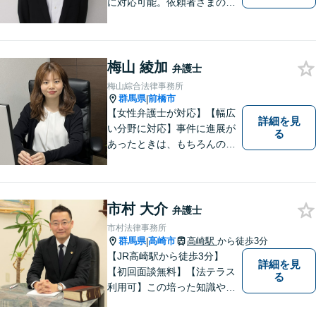
に対応可能。依頼者さまの状
況を十分にヒアリングし、あ
らゆる観点から解決策をご提
案してまいります。お気軽に
ご相談ください。【完全個
梅山 綾加
弁護士
室】【専用駐車場あり】
梅山綜合法律事務所
群馬県
前橋市
|
【女性弁護士が対応】【幅広
詳細を見
い分野に対応】事件に進展が
る
あったときは、もちろんのこ
と、事件に進展がなかったと
しても、定期的にご連絡する
ように心がけております。ご
相談者様のお話を丁寧にお聞
市村 大介
弁護士
きし、常にご依頼者様に寄り
市村法律事務所
添った弁護活動をしておりま
群馬県
高崎市
高崎駅
から徒歩3分
|
す。
【JR高崎駅から徒歩3分】
詳細を見
【初回面談無料】【法テラス
る
利用可】この培った知識や経
験と、迅速かつ誠実な対応を