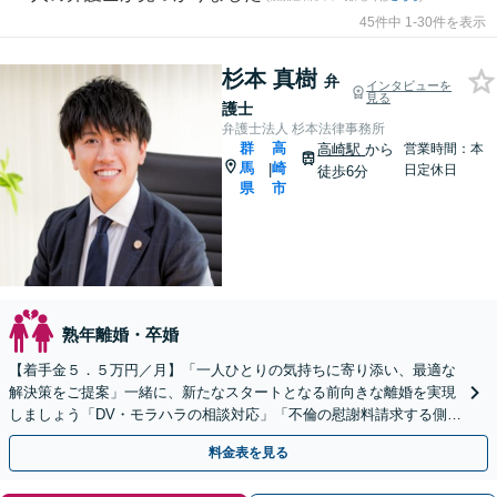
45件中 1-30件を表示
杉本 真樹
弁
インタビューを
見る
護士
弁護士法人 杉本法律事務所
群
高
高崎駅
から
営業時間：本
馬
崎
|
日定休日
徒歩6分
県
市
熟年離婚・卒婚
【着手金５．５万円／月】「一人ひとりの気持ちに寄り添い、最適な
解決策をご提案」一緒に、新たなスタートとなる前向きな離婚を実現
しましょう「DV・モラハラの相談対応」「不倫の慰謝料請求する側に
豊富な実績あり」【休日・夜間相談可】
料金表を見る