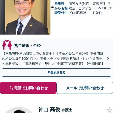
営業時間：06:
群馬県
面談方法(対面・
からも相
電話・ビデオな
30~22:00（土
談受付中
ど)は応相談
日祝日）
熟年離婚・卒婚
【不倫/慰謝料の減額に強い弁護士】【不倫相談は初回0円】不倫問題
の相談は毎月100件以上、不倫トラブルで慰謝料請求されたら弁護士
へ無料相談。【電話相談でご契約まで対応可/来所不要】【全国対応】
料金表を見る
電話でお問い合わせ
メールでお問い合わせ
神山 高俊
弁護士