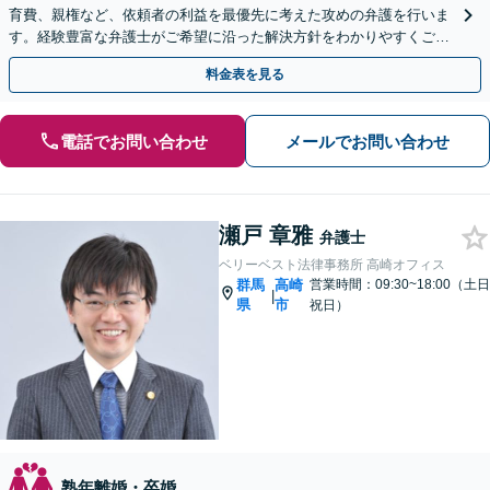
育費、親権など、依頼者の利益を最優先に考えた攻めの弁護を行いま
す。経験豊富な弁護士がご希望に沿った解決方針をわかりやすくご提
案します。お気軽にお問合せ下さい。
料金表を見る
電話でお問い合わせ
メールでお問い合わせ
瀬戸 章雅
弁護士
ベリーベスト法律事務所 高崎オフィス
群馬
高崎
営業時間：09:30~18:00（土日
|
県
市
祝日）
熟年離婚・卒婚