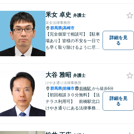
礎として、地域社会に貢献し
て参りたいと考えておりま
釆女 卓史
す。お気軽にご相談くださ
弁護士
い。
采女法律事務所
群馬県
高崎市
|
【完全個室で相談可】【駐車
詳細を見
場あり】皆様の不安を一日で
る
も早く取り除けるように尽力
いたします。 料金は、分かり
易く、柔軟に対応いたしま
す。ご相談お待ちしておりま
す。 ※お電話やメールでの無
大谷 雅昭
弁護士
料法律相談は行っておりませ
けやき通り法律事務所
ん。
群馬県
前橋市
前橋駅
から徒歩6分
|
【初回相談３０分無料】【法
詳細を見
テラス利用可】 前橋駅北口
る
けやき通りにある法律事務所
です。民事事件，家事事件を
中心に，広くご相談，ご依頼
を受けております。