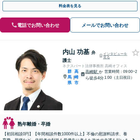
【初回面談無料】【法テラス可】【群馬総社駅・車15分】
料金表を見る
電話でお問い合わせ
メールでお問い合わせ
内山 功基
弁
インタビューを
見る
護士
ネクスパート法律事務所 高崎オフィス
群
高
高崎駅
か
営業時間：09:00~2
馬
崎
|
1:00（土日祝日）
ら徒歩4分
県
市
熟年離婚・卒婚
【初回相談0円】【年間相談件数1000件以上】不倫の慰謝料請求、養