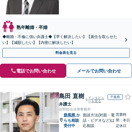
熟年離婚・卒婚
◆離婚・不倫に強い弁護士◆【早く解決したい】【責任を取らせた
い】【減額したい】【内密に解決したい】
料金表を見る
電話でお問い合わせ
メールでお問い合わせ
島田 直樹
千葉県
インタビュ
ーを見る
弁護士
佐野総合法律事務所
営業時
群馬県
か
面談方法(対面・電
らも相談
話・ビデオなど)は
間：本日
受付中
応相談
定休日