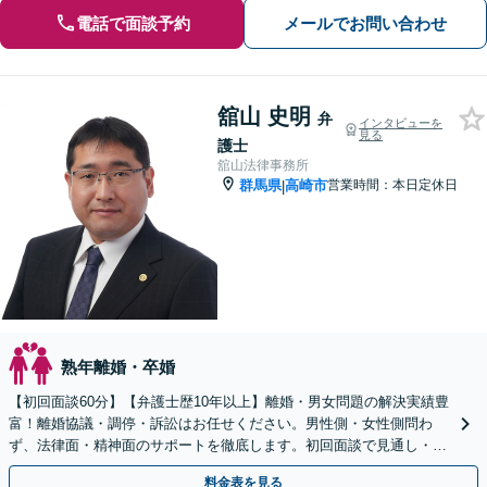
電話で面談予約
メールでお問い合わせ
舘山 史明
弁
インタビューを
見る
護士
舘山法律事務所
群馬県
高崎市
営業時間：本日定休日
|
熟年離婚・卒婚
【初回面談60分】【弁護士歴10年以上】離婚・男女問題の解決実績豊
富！離婚協議・調停・訴訟はお任せください。男性側・女性側問わ
ず、法律面・精神面のサポートを徹底します。初回面談で見通し・費
用を明確化【高崎駅徒歩15分】
料金表を見る