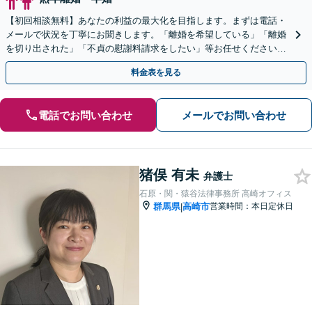
【初回相談無料】あなたの利益の最大化を目指します。まずは電話・
メールで状況を丁寧にお聞きします。「離婚を希望している」「離婚
を切り出された」「不貞の慰謝料請求をしたい」等お任せください。
【リーズナブルな料金設定】
料金表を見る
電話でお問い合わせ
メールでお問い合わせ
猪俣 有未
弁護士
石原・関・猿谷法律事務所 高崎オフィス
群馬県
高崎市
営業時間：本日定休日
|