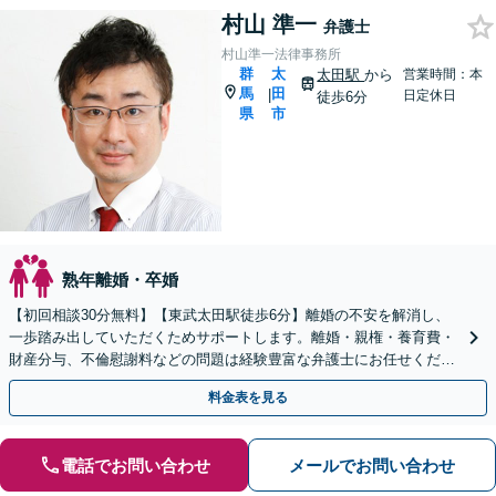
村山 準一
弁護士
村山準一法律事務所
群
太
太田駅
から
営業時間：本
馬
田
|
日定休日
徒歩6分
県
市
熟年離婚・卒婚
【初回相談30分無料】【東武太田駅徒歩6分】離婚の不安を解消し、
一歩踏み出していただくためサポートします。離婚・親権・養育費・
財産分与、不倫慰謝料などの問題は経験豊富な弁護士にお任せくださ
い。熟年離婚も対応。
料金表を見る
電話でお問い合わせ
メールでお問い合わせ