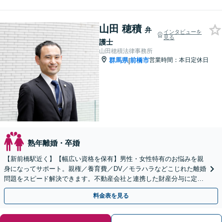
山田 穂積
弁
インタビューを
見る
護士
山田穂積法律事務所
群馬県
前橋市
営業時間：本日定休日
|
熟年離婚・卒婚
【新前橋駅近く】【幅広い資格を保有】男性・女性特有のお悩みを親
身になってサポート。親権／養育費／DV／モラハラなどこじれた離婚
問題をスピード解決できます。不動産会社と連携した財産分与に定評
あり。【初回相談無料】
料金表を見る