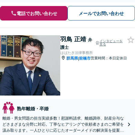
電話でお問い合わせ
メールでお問い合わせ
羽鳥 正靖
弁
インタビューを
見る
護士
はばたき法律事務所
群馬県
前橋市
営業時間：本日定休日
|
熟年離婚・卒婚
離婚・男女問題の担当実績多数！慰謝料請求、離婚調停、財産分与な
どさまざまな分野に対応。丁寧なヒアリングで依頼者さまのご希望を
汲み取ります。一人ひとりに応じたオーダーメイドの解決策を提案。