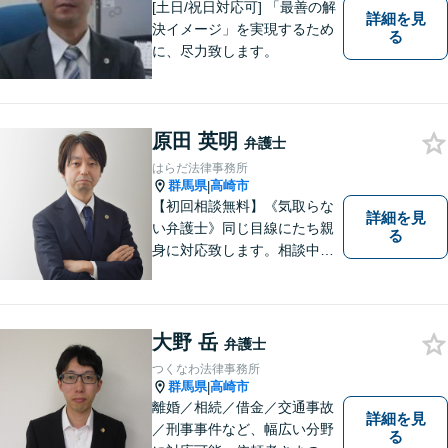
[土日/祝日対応可] 「最善の解
詳細を見
決イメージ」を実現するため
る
に、尽力致します。
原田 英明
弁護士
はらだ法律事務所
群馬県
高崎市
|
【初回相談無料】《気取らな
詳細を見
い弁護士》同じ目線にたち親
る
身に対応致します。相談中も
会話の中に自然と微笑みが生
まれるような雰囲気を大切に
しております。お気軽にお問
い合わせください。
大野 岳
弁護士
つくなわ法律事務所
群馬県
高崎市
|
離婚／相続／借金／交通事故
詳細を見
／刑事事件など、幅広い分野
る