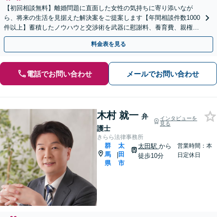
【初回相談無料】離婚問題に直面した女性の気持ちに寄り添いなが
ら、将来の生活を見据えた解決案をご提案します【年間相談件数1000
件以上】蓄積したノウハウと交渉術を武器に慰謝料、養育費、親権な
どの獲得を目指します【夜間・休日面談可】
料金表を見る
電話でお問い合わせ
メールでお問い合わせ
木村 就一
弁
インタビューを
見る
護士
きらら法律事務所
群
太
太田駅
から
営業時間：本
馬
田
|
日定休日
徒歩10分
県
市