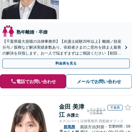
熟年離婚・卒婚
【千葉県最大規模の法律事務所】【弁護士経験20年以上】離婚／財産
分与／親権など解決実績多数あり。依頼者さまのご意向を踏まえ最善
の解決を目指します。お一人で悩まずまずはご相談ください【初回来
所相談無料】【電話・web面談可】【千葉中央駅5分】
料金表を見る
電話でお問い合わせ
メールでお問い合わせ
金田 美津
千葉県
インタビュ
ーを見る
江
弁護士
ネクスパート法律事務所 西船橋オフィス
営業時間：09:
群馬県
面談方法(対面・