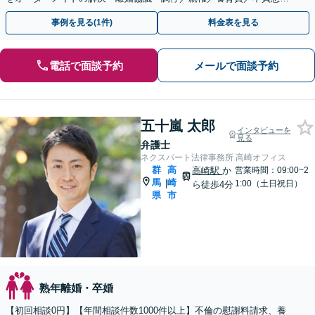
料請求／認知など」【夜間相談可】【子連れ相談可】
事例を見る(1件)
料金表を見る
電話で面談予約
メールで面談予約
五十嵐 太郎
インタビューを
見る
弁護士
ネクスパート法律事務所 高崎オフィス
群
高
高崎駅
か
営業時間：09:00~2
馬
崎
|
1:00（土日祝日）
ら徒歩4分
県
市
熟年離婚・卒婚
【初回相談0円】【年間相談件数1000件以上】不倫の慰謝料請求、養