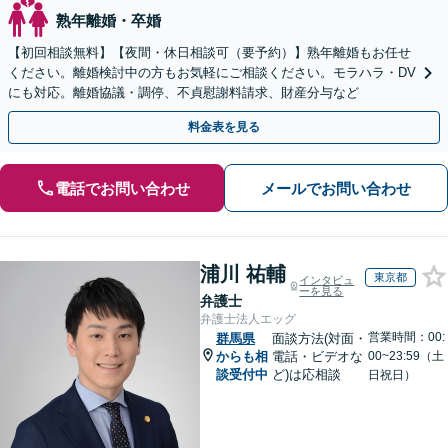
熟年離婚・卒婚
【初回相談無料】【夜間・休日相談可（要予約）】熟年離婚もお任せ
ください。離婚検討中の方もお気軽にご相談ください。モラハラ・DV
にも対応。離婚協議・調停、不貞慰謝料請求、財産分与など
料金表を見る
電話でお問い合わせ
メールでお問い合わせ
浦川 祐輔
東京都
インタビュ
ーを見る
弁護士
弁護士法人エッグ
営業時間：00:
群馬県
面談方法(対面・
からも相
電話・ビデオな
00~23:59（土
談受付中
ど)は応相談
日祝日）