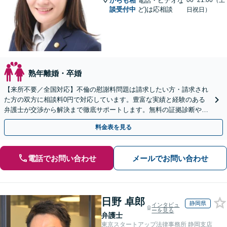
からも相
電話・ビデオな
00~21:00（土
談受付中
ど)は応相談
日祝日）
熟年離婚・卒婚
【来所不要／全国対応】不倫の慰謝料問題は請求したい方・請求され
た方の双方に相談料0円で対応しています。豊富な実績と経験のある
弁護士が交渉から解決まで徹底サポートします。無料の証拠診断や着
手金の返還保証もありますので安心してご相談ください。
料金表を見る
電話でお問い合わせ
メールでお問い合わせ
日野 卓郎
静岡県
インタビュ
ーを見る
弁護士
東京スタートアップ法律事務所 静岡支店