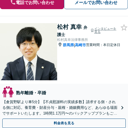
電話でお問い合わせ
メールでお問い合わせ
松村 真幸
弁
インタビューを
見る
護士
松村真幸法律事務所
群馬県
高崎市
営業時間：本日定休日
|
熟年離婚・卒婚
【倉賀野駅より車5分】【不貞慰謝料の実績多数】請求する側・され
る側に対応。養育費・財産分与・親権・婚姻費用など、あらゆる場面
でサポートいたします。1時間1.1万円〜のバックアッププランもご用
意【ビデオ面談や事前予約で時間外面談可】
料金表を見る