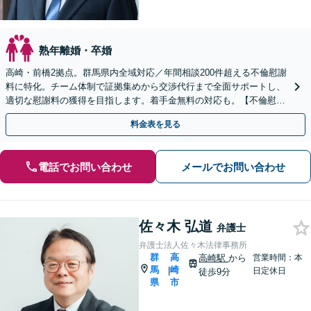
熟年離婚・卒婚
高崎・前橋2拠点。群馬県内全域対応／年間相談200件超える不倫慰謝
料に特化。チーム体制で証拠集めから交渉代行まで全面サポートし、
適切な慰謝料の獲得を目指します。着手金無料の対応も。【不倫慰謝
料の相談は何度でも無料・電話/WEB可】
料金表を見る
電話でお問い合わせ
メールでお問い合わせ
佐々木 弘道
弁護士
弁護士法人佐々木法律事務所
群
高
高崎駅
から
営業時間：本
馬
崎
|
日定休日
徒歩9分
県
市