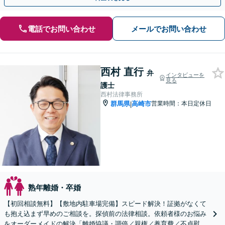
電話でお問い合わせ
メールでお問い合わせ
西村 直行
弁
インタビューを
見る
護士
西村法律事務所
群馬県
高崎市
営業時間：本日定休日
|
熟年離婚・卒婚
【初回相談無料】【敷地内駐車場完備】スピード解決！証拠がなくて
も抱え込まず早めのご相談を。探偵前の法律相談。依頼者様のお悩み
をオーダーメイドの解決「離婚協議・調停／親権／養育費／不貞慰謝