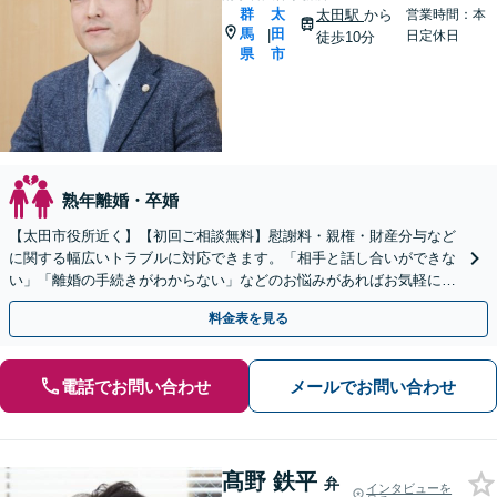
群
太
太田駅
から
営業時間：本
馬
田
|
日定休日
徒歩10分
県
市
熟年離婚・卒婚
【太田市役所近く】【初回ご相談無料】慰謝料・親権・財産分与など
に関する幅広いトラブルに対応できます。「相手と話し合いができな
い」「離婚の手続きがわからない」などのお悩みがあればお気軽にご
相談を。親身になって対応します【休日の対応可能】
料金表を見る
電話でお問い合わせ
メールでお問い合わせ
髙野 鉄平
弁
インタビューを