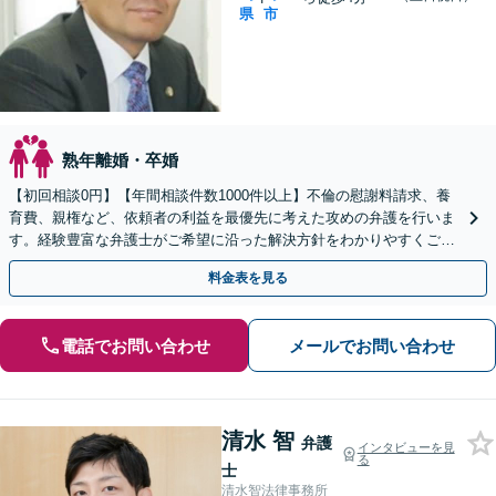
県
市
熟年離婚・卒婚
【初回相談0円】【年間相談件数1000件以上】不倫の慰謝料請求、養
育費、親権など、依頼者の利益を最優先に考えた攻めの弁護を行いま
す。経験豊富な弁護士がご希望に沿った解決方針をわかりやすくご提
案します。お気軽にお問合せ下さい。
料金表を見る
電話でお問い合わせ
メールでお問い合わせ
清水 智
弁護
インタビューを見
る
士
清水智法律事務所