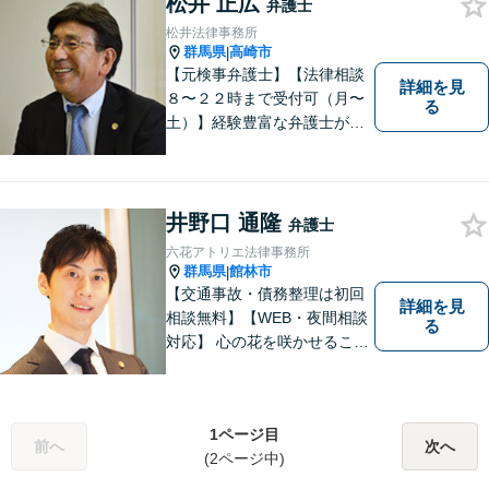
松井 正広
弁護士
松井法律事務所
群馬県
高崎市
|
【元検事弁護士】【法律相談
詳細を見
８〜２２時まで受付可（月〜
る
土）】経験豊富な弁護士が事
件の解決をサポートします。
ご依頼者様の悩みやお気持ち
に 共感しつつ、ご依頼者様の
自主性を尊重し、的確に対応
井野口 通隆
弁護士
致します。
六花アトリエ法律事務所
群馬県
館林市
|
【交通事故・債務整理は初回
詳細を見
相談無料】【WEB・夜間相談
る
対応】 心の花を咲かせること
ができるように、全身全霊を
かけてサポートします。 一期
一会を大事にし、あなたとの
1ページ目
縁を心からお待ちしていま
前へ
次へ
(2ページ中)
す。