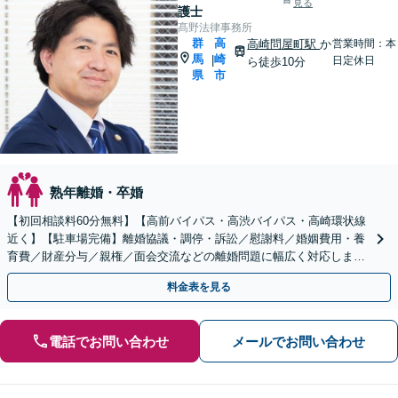
見る
護士
髙野法律事務所
群
高
高崎問屋町駅
か
営業時間：本
馬
崎
|
日定休日
ら徒歩10分
県
市
熟年離婚・卒婚
【初回相談料60分無料】【高前バイパス・高渋バイパス・高崎環状線
近く】【駐車場完備】離婚協議・調停・訴訟／慰謝料／婚姻費用・養
育費／財産分与／親権／面会交流などの離婚問題に幅広く対応しま
す。不貞慰謝料請求も解決実績豊富【休日・夜間対応可】
料金表を見る
電話でお問い合わせ
メールでお問い合わせ