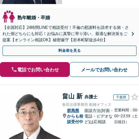
熟年離婚・卒婚
【全国対応】24時間LINEで相談受付！不倫の慰謝料を請求する側・さ
れた側どちらにも対応！お悩みに真摯に寄り添い、最適な解決策をご
提案【オンライン相談OK】秘密厳守【岩本町駅徒歩4分】
料金表を見る
電話でお問い合わせ
メールでお問い合わせ
畠山 新
弁護士
千葉県
春田法律事務所 船橋オフィス
営業時間：00:
群馬県
面談方法(対面・
からも相
電話・ビデオな
00~23:59（土
談受付中
ど)は応相談
日祝日）