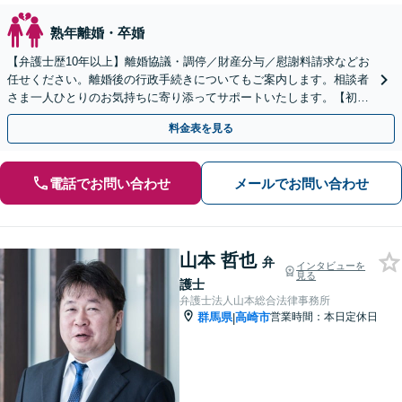
熟年離婚・卒婚
【弁護士歴10年以上】離婚協議・調停／財産分与／慰謝料請求などお
任せください。離婚後の行政手続きについてもご案内します。相談者
さま一人ひとりのお気持ちに寄り添ってサポートいたします。【初回
相談無料】【電話相談可】
料金表を見る
電話でお問い合わせ
メールでお問い合わせ
山本 哲也
弁
インタビューを
見る
護士
弁護士法人山本総合法律事務所
群馬県
高崎市
営業時間：本日定休日
|