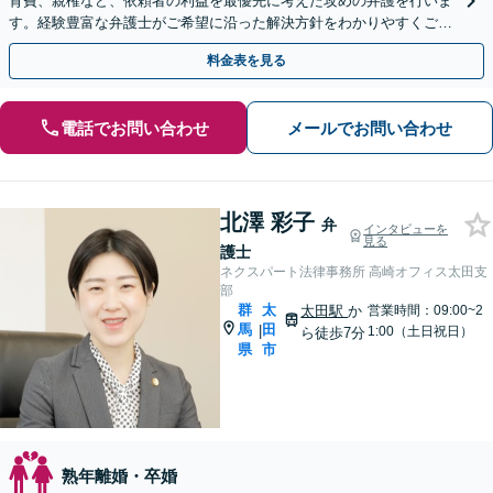
育費、親権など、依頼者の利益を最優先に考えた攻めの弁護を行いま
す。経験豊富な弁護士がご希望に沿った解決方針をわかりやすくご提
案します。お気軽にお問合せ下さい。
料金表を見る
電話でお問い合わせ
メールでお問い合わせ
北澤 彩子
弁
インタビューを
見る
護士
ネクスパート法律事務所 高崎オフィス太田支
部
群
太
太田駅
か
営業時間：09:00~2
馬
田
|
1:00（土日祝日）
ら徒歩7分
県
市
熟年離婚・卒婚