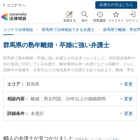
弁護士の方はこちら
ココナラへ
投稿する
探す
閲覧履歴
マイリスト
ログイン
ココナラ法律相談
群馬県で法律相談できる弁護士
群馬県で離婚・男女
群馬県の熟年離婚・卒婚に強い弁護士
群馬県で熟年離婚・卒婚に強い弁護士が45名見つかりました。初回面談無料や
休日面談に対応している弁護士、解決事例を持つ弁護士なども掲載中。さらに
高崎市や前橋市、太田市などの地域条件で弁護士を絞り込めます。離婚・男女
問題に関係する財産分与や養育費、親権等の細かな分野での絞り込み検索もで
き便利です。特に弁護士法人 杉本法律事務所の杉本 真樹弁護士や舘山法律事務
エリア
群馬県
変更
所の舘山 史明弁護士、西村法律事務所の西村 直行弁護士のプロフィール情報や
弁護士費用、強みなどが注目されています。『群馬県で土日や夜間に発生した
相談内容
離婚・男女問題、20年以上の婚姻期間
変更
熟年離婚・卒婚のトラブルを今すぐに弁護士に相談したい』『熟年離婚・卒婚
のトラブル解決の実績豊富な近くの弁護士を検索したい』『初回相談無料で熟
年離婚・卒婚を法律相談できる群馬県内の弁護士に相談予約したい』などでお
詳細条件
未選択
変更
困りの相談者さんにおすすめです。
45
人の弁護士が見つかりました
(検索結果について詳しくは
こちら
)