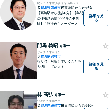
虎ノ門法律経済事務所 高崎支店
群馬県
高崎市
高崎駅
から徒歩6分
|
【高崎駅から徒歩6分】【年間
詳細を見
法律相談実績3000件の事務
る
所】弁護士自らオーダーメイ
ドで対応！相続問題、交通事
故、企業法務など幅広い分野
での解決実績多数。お困りご
門馬 義昭
とまずはご相談ください！
弁護士
【土日祝日・夜間も対応可
ぐんま法律事務所
能】
群馬県
高崎市
|
粘り強く対応していくことを
詳細を見
大切にしています
る
林 高弘
弁護士
つばさ法律事務所
群馬県
高崎市
高崎駅
から徒歩10分
|