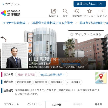
弁護士の方はこちら
ココナラへ
投稿する
探す
閲覧履歴
マイリスト
ログイン
ココナラ法律相談
群馬県で法律相談できる弁護士
前橋市で法律相談で
マイリストに入れる
やまだ ほづみ
山田 穂積
弁護士
山田穂積法律事務所
群馬県
前橋市石倉町3-11-2 ちんたいの窓口ビル2階
注力分野
離婚・男女問題
他の注力分野を表示
対応体制
初回面談無料
夜間面談可
電話相談可
メール相談可
初回面談無料は３０分までとなります。複雑な内容はメールや電話で相談でき
注意補足
ない場合があります。
プロフィール
インタビュー
事例紹介
料金表
注力分野