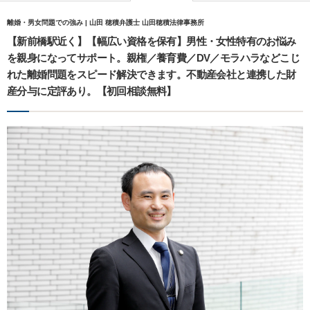
離婚・男女問題での強み | 山田 穂積弁護士 山田穂積法律事務所
【新前橋駅近く】【幅広い資格を保有】男性・女性特有のお悩み
を親身になってサポート。親権／養育費／DV／モラハラなどこじ
れた離婚問題をスピード解決できます。不動産会社と連携した財
産分与に定評あり。【初回相談無料】