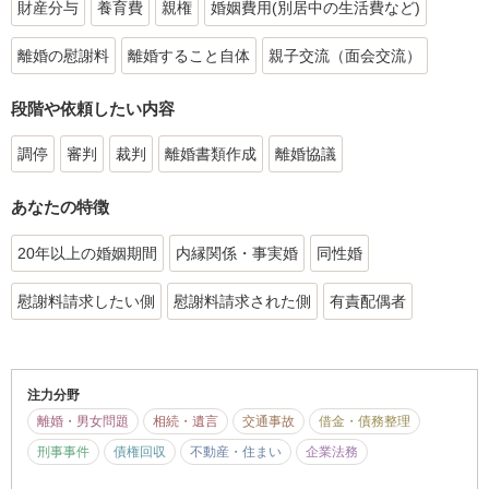
財産分与
養育費
親権
婚姻費用(別居中の生活費など)
離婚の慰謝料
離婚すること自体
親子交流（面会交流）
段階や依頼したい内容
調停
審判
裁判
離婚書類作成
離婚協議
あなたの特徴
20年以上の婚姻期間
内縁関係・事実婚
同性婚
慰謝料請求したい側
慰謝料請求された側
有責配偶者
注力分野
離婚・男女問題
相続・遺言
交通事故
借金・債務整理
刑事事件
債権回収
不動産・住まい
企業法務