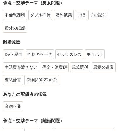
争点・交渉テーマ（男女問題）
不倫慰謝料
ダブル不倫
婚約破棄
中絶
子の認知
婚外の妊娠
離婚原因
DV・暴力
性格の不一致
セックスレス
モラハラ
生活費を渡さない
借金・浪費癖
親族関係
悪意の遺棄
育児放棄
異性関係(不貞等)
あなたの配偶者の状況
音信不通
争点・交渉テーマ（離婚問題）