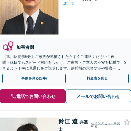
道
市
加害者側
【旭川駅徒歩6分】ご家族が逮捕されたらすぐご連絡ください！夜
間・休日でもスピード対応を心がけ、ご家族・ご本人の不安を払拭で
きるよう丁寧に見通しをご説明します。逮捕前の示談交渉や警察への
出頭などのご相談もおまかせください。
事例を見る(1件)
料金表を見る
電話でお問い合わせ
メールでお問い合わせ
鈴江 遼
弁護
インタビューを見
る
士