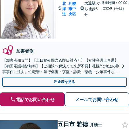
大通駅
か
営業時間：00:00
北
札幌
~23:59（平日）
海
市中
ら徒歩3
|
道
央区
分
加害者側
【加害者側専門】【土日祝夜間含め即日対応可】【女性弁護士直通】
【初回電話相談無料】【ご相談〜解決まで来所不要】札幌/北海道の刑
事事件に注力。性犯罪・暴行傷害・窃盗・詐欺・薬物・少年事件など
幅広く対応◎迅速な対応、示談交渉に自信あり。
料金表を見る
電話でお問い合わせ
メールでお問い合わせ
五日市 雅徳
弁護士