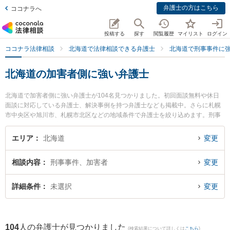
弁護士の方はこちら
ココナラへ
投稿する
探す
閲覧履歴
マイリスト
ログイン
ココナラ法律相談
北海道で法律相談できる弁護士
北海道で刑事事件に
北海道の加害者側に強い弁護士
北海道で加害者側に強い弁護士が104名見つかりました。初回面談無料や休日
面談に対応している弁護士、解決事例を持つ弁護士なども掲載中。さらに札幌
市中央区や旭川市、札幌市北区などの地域条件で弁護士を絞り込めます。刑事
事件に関係する加害者側や少年事件、再犯・前科あり等の細かな分野での絞り
込み検索もでき便利です。特に尾崎祐一法律事務所の尾崎 祐一弁護士や弁護士
エリア
北海道
変更
法人プロテクトスタンス 札幌事務所の田中 修次郎弁護士、富良野・凛と法律事
務所の足立 敬太弁護士のプロフィール情報や弁護士費用、強みなどが注目され
相談内容
刑事事件、加害者
変更
ています。『北海道で土日や夜間に発生した加害者側のトラブルを今すぐに弁
護士に相談したい』『加害者側のトラブル解決の実績豊富な近くの弁護士を検
索したい』『初回相談無料で加害者側を法律相談できる北海道内の弁護士に相
詳細条件
未選択
変更
談予約したい』などでお困りの相談者さんにおすすめです。
104
人の弁護士が見つかりました
(検索結果について詳しくは
こちら
)