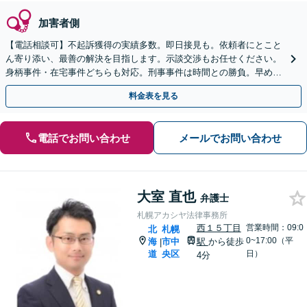
加害者側
【電話相談可】不起訴獲得の実績多数。即日接見も。依頼者にとこと
ん寄り添い、最善の解決を目指します。示談交渉もお任せください。
身柄事件・在宅事件どちらも対応。刑事事件は時間との勝負。早めに
ご相談ください【夜間・休日対応】
料金表を見る
電話でお問い合わせ
メールでお問い合わせ
大室 直也
弁護士
札幌アカシヤ法律事務所
西１５丁目
営業時間：09:0
北
札幌
0~17:00（平
海
市中
駅
から徒歩
|
道
央区
日）
4分