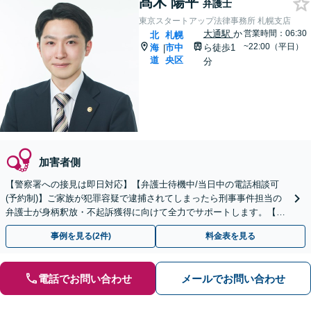
髙木 陽平
弁護士
東京スタートアップ法律事務所 札幌支店
大通駅
か
営業時間：06:30
北
札幌
~22:00（平日）
海
市中
ら徒歩1
|
道
央区
分
加害者側
【警察署への接見は即日対応】【弁護士待機中/当日中の電話相談可
(予約制)】ご家族が犯罪容疑で逮捕されてしまったら刑事事件担当の
弁護士が身柄釈放・不起訴獲得に向けて全力でサポートします。【毎
月100名以上の相談実績】【札幌対応】
事例を見る(2件)
料金表を見る
電話でお問い合わせ
メールでお問い合わせ