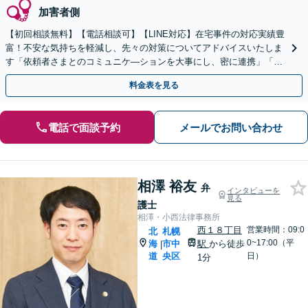
加害者側
【初回相談無料】【電話相談可】【LINE対応】在宅事件の対応実績豊
富！不安な気持ちを軽減し、先々の対策についてアドバイスいたしま
す「依頼者さまとのコミュニケ―ションを大事にし、密に連携」「示
談交渉はすべて窓口になり対応」【休日・夜間相談可】
料金表を見る
電話で面談予約
メールでお問い合わせ
相澤 裕友
弁
インタビューを
見る
護士
相澤・小西法律事務所
西１８丁目
営業時間：09:0
北
札幌
0~17:00（平
海
市中
駅
から徒歩
|
道
央区
日）
1分