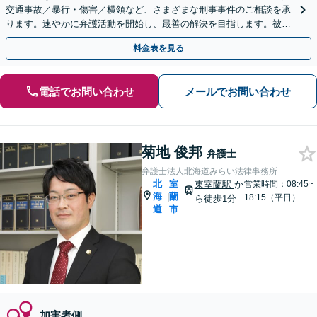
交通事故／暴行・傷害／横領など、さまざまな刑事事件のご相談を承
ります。速やかに弁護活動を開始し、最善の解決を目指します。被害
者の方との示談交渉もお任せください。
料金表を見る
電話でお問い合わせ
メールでお問い合わせ
菊地 俊邦
弁護士
弁護士法人北海道みらい法律事務所
北
室
東室蘭駅
か
営業時間：08:45~
海
蘭
|
18:15（平日）
ら徒歩1分
道
市
加害者側