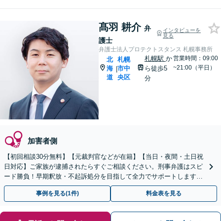
髙羽 耕介
弁
インタビューを
見る
護士
弁護士法人プロテクトスタンス 札幌事務所
札幌駅
か
営業時間：09:00
北
札幌
~21:00（平日）
海
市中
ら徒歩5
|
道
央区
分
加害者側
【初回相談30分無料】【元裁判官などが在籍】【当日・夜間・土日祝
日対応】ご家族が逮捕されたらすぐご相談ください。刑事弁護はスピ
ード勝負！早期釈放・不起訴処分を目指して全力でサポートします。
【スピード対応】
事例を見る(1件)
料金表を見る