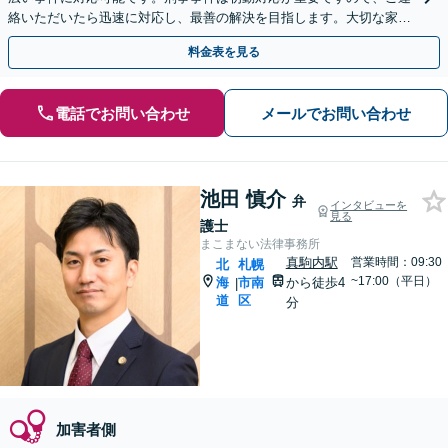
絡いただいたら迅速に対応し、最善の解決を目指します。大切な家族
や友人が逮捕されたら、すぐにご相談ください。
料金表を見る
電話でお問い合わせ
メールでお問い合わせ
池田 慎介
弁
インタビューを
見る
護士
まこまない法律事務所
真駒内駅
営業時間：09:30
北
札幌
~17:00（平日）
海
市南
から徒歩4
|
道
区
分
加害者側