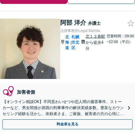
阿部 洋介
弁護士
法律事務所Legal Barista
北１２条駅
営業時間：09:00
北
札幌
~22:00（平日）
海
市北
から徒歩4
|
道
区
分
加害者側
【オンライン相談OK】不同意わいせつや恋人間の傷害事件、ストー
カーなど、男女関係が原因の刑事事件の解決実績多数。豊富なカウン
セリング経験を活かし、依頼者さま、ご家族、被害者の方の心情に寄
り添った対応を心掛けます【休日相談可】【札幌駅5分】
料金表を見る