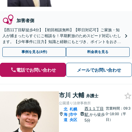
加害者側
【西11丁目駅徒歩4分】【初回相談無料】【即日対応可】ご家族・知
人が捕まったらすぐにご相談を！早期釈放のためスピード対応いたし
ます。【少年事件に注力】知識と経験にもとづき、ポイントをおさえ
た事件処理を実施【完全個室】【休日・夜間相談可】
事例を見る(4件)
料金表を見る
電話でお問い合わせ
メールでお問い合わせ
市川 大輔
弁護士
公園通り法律事務所
西１１丁目
営業時間：09:3
北
札幌
0~18:00（平
海
市中
駅
から徒歩
|
道
央区
日）
5分