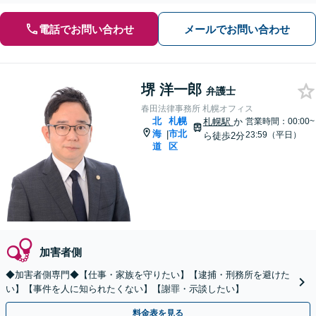
電話でお問い合わせ
メールでお問い合わせ
堺 洋一郎
弁護士
春田法律事務所 札幌オフィス
北
札幌
札幌駅
か
営業時間：00:00~
海
市北
|
23:59（平日）
ら徒歩2分
道
区
加害者側
◆加害者側専門◆【仕事・家族を守りたい】【逮捕・刑務所を避けた
い】【事件を人に知られたくない】【謝罪・示談したい】
料金表を見る