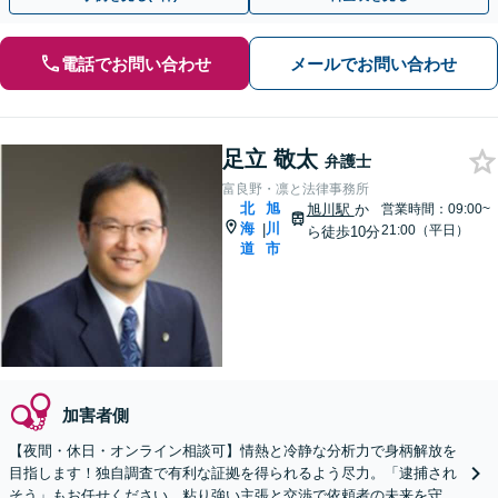
電話でお問い合わせ
メールでお問い合わせ
足立 敬太
弁護士
富良野・凛と法律事務所
北
旭
旭川駅
か
営業時間：09:00~
海
川
|
21:00（平日）
ら徒歩10分
道
市
加害者側
【夜間・休日・オンライン相談可】情熱と冷静な分析力で身柄解放を
目指します！独自調査で有利な証拠を得られるよう尽力。「逮捕され
そう」もお任せください。粘り強い主張と交渉で依頼者の未来を守り