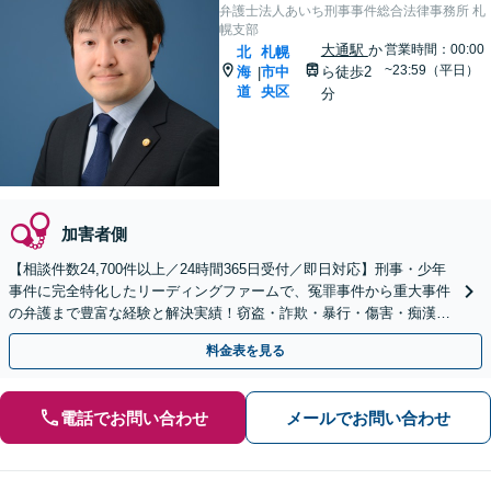
弁護士法人あいち刑事事件総合法律事務所 札
幌支部
大通駅
か
営業時間：00:00
北
札幌
~23:59（平日）
海
市中
ら徒歩2
|
道
央区
分
加害者側
【相談件数24,700件以上／24時間365日受付／即日対応】刑事・少年
事件に完全特化したリーディングファームで、冤罪事件から重大事件
の弁護まで豊富な経験と解決実績！窃盗・詐欺・暴行・傷害・痴漢・
盗撮・薬物犯罪など幅広い分野に対応可能です！
料金表を見る
電話でお問い合わせ
メールでお問い合わせ