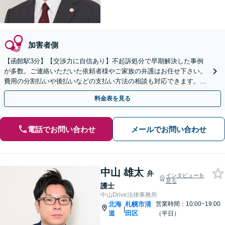
加害者側
【函館駅3分】【交渉力に自信あり】不起訴処分で早期解決した事例
が多数。ご連絡いただいた依頼者様やご家族の弁護はお任せ下さい。
費用の分割払いや後払いなどの支払い方法の相談も対応できます。
【初回面談無料】【即日対応】【夜間土日対応】
料金表を見る
電話でお問い合わせ
メールでお問い合わせ
中山 雄太
弁
インタビューを
見る
護士
中山Drive法律事務所
北海
札幌市清
営業時間：10:00~19:00
|
道
田区
（平日）