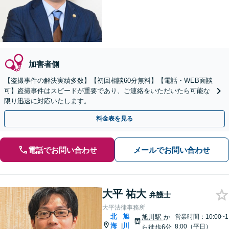
加害者側
【盗撮事件の解決実績多数】【初回相談60分無料】【電話・WEB面談
可】盗撮事件はスピードが重要であり、ご連絡をいただいたら可能な
限り迅速に対応いたします。
料金表を見る
電話でお問い合わせ
メールでお問い合わせ
大平 祐大
弁護士
大平法律事務所
北
旭
旭川駅
か
営業時間：10:00~1
海
川
|
8:00（平日）
ら徒歩6分