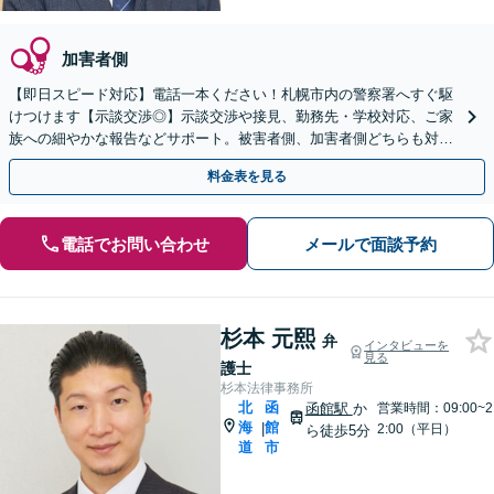
加害者側
【即日スピード対応】電話一本ください！札幌市内の警察署へすぐ駆
けつけます【示談交渉◎】示談交渉や接見、勤務先・学校対応、ご家
族への細やかな報告などサポート。被害者側、加害者側どちらも対応
可【秘密厳守】【WEB面談可】
料金表を見る
電話でお問い合わせ
メールで面談予約
杉本 元熙
弁
インタビューを
見る
護士
杉本法律事務所
北
函
函館駅
か
営業時間：09:00~2
海
館
|
2:00（平日）
ら徒歩5分
道
市