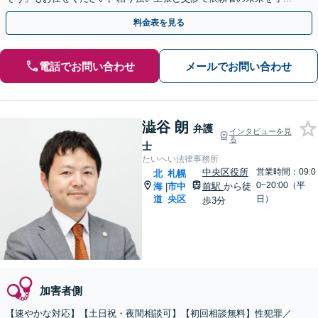
ます。
料金表を見る
電話でお問い合わせ
メールでお問い合わせ
澁谷 朗
弁護
インタビューを見
る
士
たいへい法律事務所
中央区役所
営業時間：09:0
北
札幌
0~20:00（平
海
市中
前駅
から徒
|
道
央区
日）
歩3分
加害者側
【速やかな対応】【土日祝・夜間相談可】【初回相談無料】性犯罪／