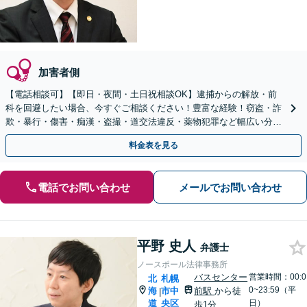
加害者側
【電話相談可】【即日・夜間・土日祝相談OK】逮捕からの解放・前
科を回避したい場合、今すぐご相談ください！豊富な経験！窃盗・詐
欺・暴行・傷害・痴漢・盗撮・道交法違反・薬物犯罪など幅広い分野
に対応可能！【秘密厳守】【東西線「西11丁目駅」5分】
料金表を見る
電話でお問い合わせ
メールでお問い合わせ
平野 史人
弁護士
ノースポール法律事務所
バスセンター
営業時間：00:0
北
札幌
0~23:59（平
海
市中
前駅
から徒
|
道
央区
日）
歩1分