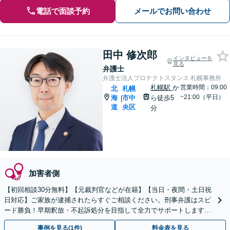
電話で面談予約
メールでお問い合わせ
田中 修次郎
インタビューを
見る
弁護士
弁護士法人プロテクトスタンス 札幌事務所
札幌駅
か
営業時間：09:00
北
札幌
~21:00（平日）
海
市中
ら徒歩5
|
道
央区
分
加害者側
【初回相談30分無料】【元裁判官などが在籍】【当日・夜間・土日祝
日対応】ご家族が逮捕されたらすぐご相談ください。刑事弁護はスピ
ード勝負！早期釈放・不起訴処分を目指して全力でサポートします。
【スピード対応】
事例を見る(1件)
料金表を見る