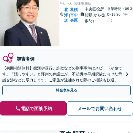
たいへい法律事務所
中央区役所
営業時間：09:3
北
札幌
0~19:30（平
海
市中
前駅
から徒
|
道
央区
日）
歩3分
加害者側
【初回相談無料】痴漢や暴行、詐欺などの刑事事件はスピードが命で
す。「話しやすい」と評判の弁護士が、不起訴や早期釈放に向けた示
談交渉などに尽力します。ご家族が逮捕された際のご相談も歓迎。Ｗ
ＥＢ面談可。一人で悩まずまずはご相談ください。
料金表を見る
電話で面談予約
メールでお問い合わせ