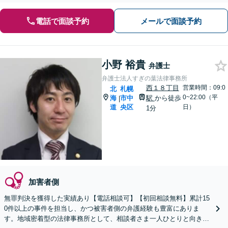
電話で面談予約
メールで面談予約
小野 裕貴
弁護士
弁護士法人すぎの葉法律事務所
西１８丁目
営業時間：09:0
北
札幌
0~22:00（平
海
市中
駅
から徒歩
|
道
央区
日）
1分
加害者側
無罪判決を獲得した実績あり【電話相談可】【初回相談無料】累計15
0件以上の事件を担当し、かつ被害者側の弁護経験も豊富にありま
す。地域密着型の法律事務所として、相談者さま一人ひとりと向き合