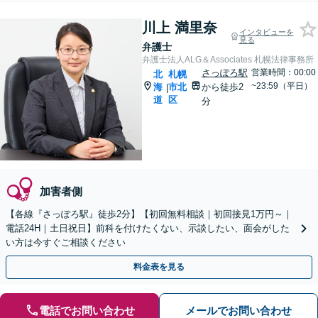
川上 満里奈
インタビューを
見る
弁護士
弁護士法人ALG＆Associates 札幌法律事務所
さっぽろ駅
営業時間：00:00
北
札幌
~23:59（平日）
海
市北
から徒歩2
|
道
区
分
加害者側
【各線『さっぽろ駅』徒歩2分】【初回無料相談｜初回接見1万円～｜
電話24H｜土日祝日】前科を付けたくない、示談したい、面会がした
い方は今すぐご相談ください
料金表を見る
電話でお問い合わせ
メールでお問い合わせ