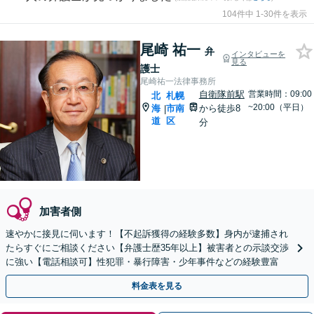
104件中 1-30件を表示
尾崎 祐一
弁
インタビューを
見る
護士
尾崎祐一法律事務所
自衛隊前駅
営業時間：09:00
北
札幌
~20:00（平日）
海
市南
から徒歩8
|
道
区
分
加害者側
速やかに接見に伺います！【不起訴獲得の経験多数】身内が逮捕され
たらすぐにご相談ください【弁護士歴35年以上】被害者との示談交渉
に強い【電話相談可】性犯罪・暴行障害・少年事件などの経験豊富
料金表を見る