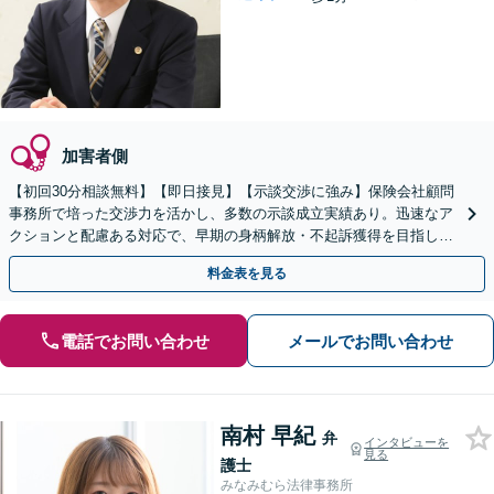
加害者側
【初回30分相談無料】【即日接見】【示談交渉に強み】保険会社顧問
事務所で培った交渉力を活かし、多数の示談成立実績あり。迅速なア
クションと配慮ある対応で、早期の身柄解放・不起訴獲得を目指しま
す【電話相談OK】【バスセンター前駅徒歩1分】
料金表を見る
電話でお問い合わせ
メールでお問い合わせ
南村 早紀
弁
インタビューを
見る
護士
みなみむら法律事務所