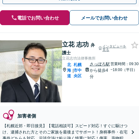
電話でお問い合わせ
メールでお問い合わせ
立花 志功
弁
インタビューを
見る
護士
立花志功法律事務所
さっぽろ駅
営業時間：09:30
北
札幌
~18:00（平日）
海
市中
から徒歩4
|
道
央区
分
加害者側
【札幌近郊・即日接見】【電話相談可】スピード対応！すぐに駆けつ
け、逮捕された方とそのご家族を最後までサポート！身柄事件・在宅
事件どちらも対応。示談交渉は粘り強く慎重に対応！傷害、薬物犯