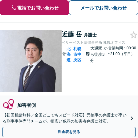
電話でお問い合わせ
メールでお問い合わせ
近藤 岳
弁護士
ベリーベスト法律事務所 札幌オフィス
大通駅
か
営業時間：09:30
北
札幌
~21:00（平日）
海
市中
ら徒歩3
|
道
央区
分
加害者側
【初回相談無料／全国どこでもスピード対応】元検事の弁護士が率い
る刑事事件専門チームが、幅広い犯罪の加害者弁護に対応。
料金表を見る