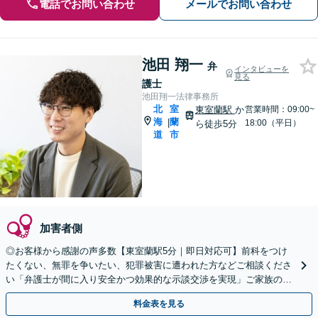
電話でお問い合わせ
メールでお問い合わせ
池田 翔一
弁
インタビューを
見る
護士
池田翔一法律事務所
北
室
東室蘭駅
か
営業時間：09:00~
海
蘭
|
18:00（平日）
ら徒歩5分
道
市
加害者側
◎お客様から感謝の声多数【東室蘭駅5分｜即日対応可】前科をつけ
たくない、無罪を争いたい、犯罪被害に遭われた方などご相談くださ
い「弁護士が間に入り安全かつ効果的な示談交渉を実現」ご家族の方
へ／逮捕の連絡を受けたらすぐにご連絡を【夜間相談可】
料金表を見る