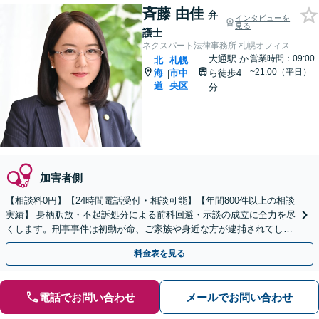
斉藤 由佳
弁
インタビューを
見る
護士
ネクスパート法律事務所 札幌オフィス
大通駅
か
営業時間：09:00
北
札幌
~21:00（平日）
海
市中
ら徒歩4
|
道
央区
分
加害者側
【相談料0円】【24時間電話受付・相談可能】【年間800件以上の相談
実績】 身柄釈放・不起訴処分による前科回避・示談の成立に全力を尽
くします。刑事事件は初動が命、ご家族や身近な方が逮捕されてしま
ったら一刻も早くお電話ください。
料金表を見る
電話でお問い合わせ
メールでお問い合わせ