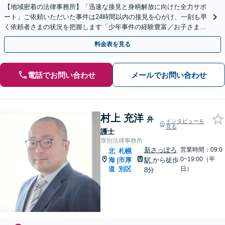
【地域密着の法律事務所】「迅速な接見と身柄解放に向けた全力サポ
ート」ご依頼いただいた事件は24時間以内の接見を心がけ、一刻も早
く依頼者さまの状況を把握します「少年事件の経験豊富／お子さまの
将来に不安を感じられている親御さまもぜひご相談を」
料金表を見る
電話でお問い合わせ
メールでお問い合わせ
村上 充洋
弁
インタビューを
見る
護士
厚別法律事務所
新さっぽろ
営業時間：09:0
北
札幌
0~19:00（平
海
市厚
駅
から徒歩
|
道
別区
日）
8分