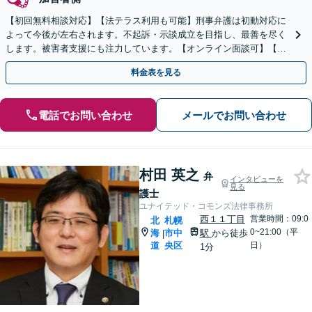
【初回無料相談対応】【法テラス利用も可能】刑事弁護は初動対応に
よって今後が左右されます。不起訴・示談成立を目指し、最善を尽く
します。被害者支援にも注力しています。【オンライン面談可】【完
全個室で相談可】【東室蘭駅1分】
料金表を見る
電話でお問い合わせ
メールでお問い合わせ
村田 英之
弁
インタビューを
見る
護士
ユナイテッド・コモンズ法律事務所
西１１丁目
営業時間：09:0
北
札幌
0~21:00（平
海
市中
駅
から徒歩
|
道
央区
日）
1分