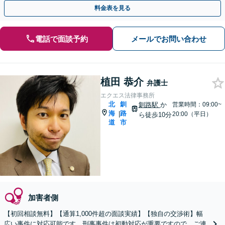
い、「迅速かつ有利」な解決を目指します。
料金表を見る
電話で面談予約
メールでお問い合わせ
植田 恭介
弁護士
エクエス法律事務所
北
釧
釧路駅
か
営業時間：09:00~
海
路
|
20:00（平日）
ら徒歩10分
道
市
加害者側
【初回相談無料】【通算1,000件超の面談実績】【独自の交渉術】幅
広い事件に対応可能です。刑事事件は初動対応が重要ですので、ご連