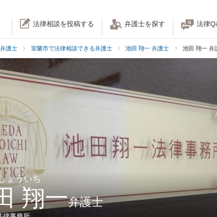
法律相談を投稿する
弁護士を探す
法律Q
弁護士
室蘭市で法律相談できる弁護士
池田 翔一 弁護士
池田 翔一 
 しょういち
田 翔一
弁護士
法律事務所