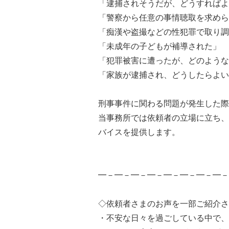
「逮捕されそうだが、どうすればよ
「警察から任意の事情聴取を求めら
「痴漢や盗撮などの性犯罪で取り調
「未成年の子どもが補導された」
「犯罪被害に遭ったが、どのような
「家族が逮捕され、どうしたらよい
刑事事件に関わる問題が発生した際
当事務所では依頼者の立場に立ち、
バイスを提供します。
━－━－━－━－━－━－━－━－
◇依頼者さまのお声を一部ご紹介さ
・不安な日々を過ごしている中で、