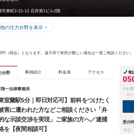
市東町2-21-12 石井第1ビル2階
他の注力分野を表示
,500円（税込）となります。遠方等で来所が難しい場合は一度ご相談ください。
事例紹介
料金表
アクセス
力分野
電
05
池田翔一法律事務所
※お電
えい
東室蘭駅5分｜即日対応可】前科をつけたく
被害に遭われた方などご相談ください「弁
的な示談交渉を実現」ご家族の方へ／逮捕
受付
絡を【夜間相談可】
平日