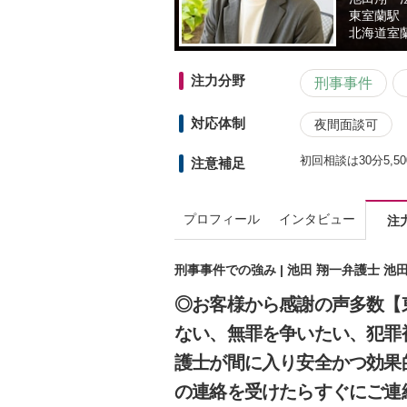
東室蘭駅
北海道
室蘭
注力分野
刑事事件
対応体制
夜間面談可
初回相談は30分5
注意補足
プロフィール
インタビュー
注
刑事事件での強み | 池田 翔一弁護士 
◎お客様から感謝の声多数【
ない、無罪を争いたい、犯罪
護士が間に入り安全かつ効果
の連絡を受けたらすぐにご連