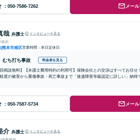
せ
メール
真哉
弁護士
インタビューを見る
事務所
県
熊本市南区
営業時間：本日定休日
|
むち打ち事故
料金表を見る
初回相談無料】【弁護士費用特約の利用可】保険会社との交渉はすべてお任せ
軽度の被害から重傷事故・死亡事故まで「後遺障害等級認定に詳しい」納得
せ
メール
裕介
弁護士
インタビューを見る
法律事務所