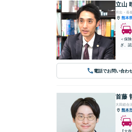
立山 
月出・長
熊本
＜保険
ぎ、認
電話でお問い合わ
首藤 
大田総合
熊本
【大森