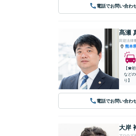
電話でお問い合わ
髙瀬 
田迎法律
熊本
【☎︎
などの
り】
電話でお問い合わ
大岸 
アロウズ