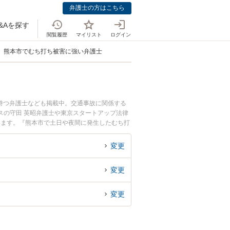
弁護士の方はこちら
&Aを探す
閲覧履歴
マイリスト
ログイン
熊本市でむち打ち被害に強い弁護士
持つ弁護士なども掲載中。交通事故に関係する
スの守田 英昭弁護士や東京スタートアップ法律
います。『熊本市で土日や夜間に発生したむち打
回相談無料でむち打ち事故を法律相談できる熊本
変更
変更
変更