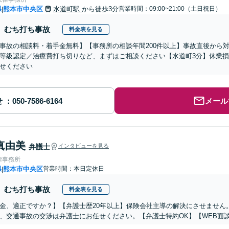
県
熊本市中央区
水道町駅
から徒歩3分
営業時間：09:00~21:00（土日祝日）
|
むち打ち事故
料金表を見る
事故の相談料・着手金無料】【事務所の相談年間200件以上】事故直後から
等級認定／治療費打ち切りなど、まずはご相談ください【水道町3分】休業
せください
せ
メール
真由美
弁護士
インタビューを見る
律事務所
県
熊本市中央区
営業時間：本日定休日
|
むち打ち事故
料金表を見る
金、適正ですか？】【弁護士歴20年以上】保険会社主導の解決にさせません
、交通事故の交渉は弁護士にお任せください。【弁護士特約OK】【WEB面