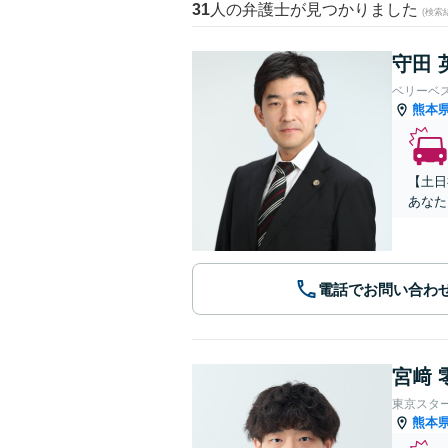
31
人の弁護士が見つかりました
(検索
守田 
ベリーベ
熊本
【土日
あなた
電話でお問い合わ
宮﨑 
東京スタ
熊本