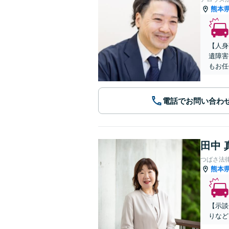
熊本
【人身
遺障害
もお任
電話でお問い合わ
田中 
つばさ法
熊本
【示談
りなど