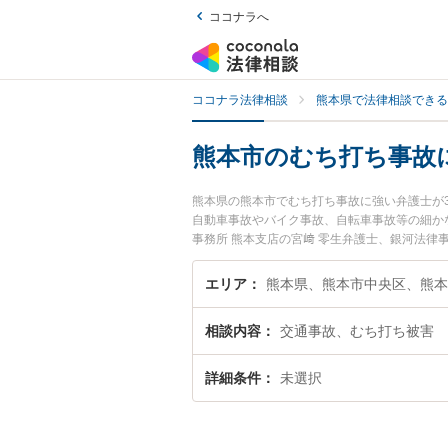
ココナラへ
ココナラ法律相談
熊本県で法律相談できる
熊本市のむち打ち事故
熊本県の熊本市でむち打ち事故に強い弁護士が
自動車事故やバイク事故、自転車事故等の細か
事務所 熊本支店の宮﨑 零生弁護士、銀河法
ち事故のトラブルを今すぐに弁護士に相談した
市内の弁護士に相談予約したい』などでお困り
エリア
熊本県、熊本市中央区、熊本
相談内容
交通事故、むち打ち被害
詳細条件
未選択