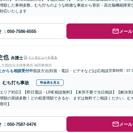
増額した事例多数」むち打ちのような軽微な事故から骨折・高次脳機能障害
対応いたします
せ
メール
史也
弁護士
インタビューを見る
人大西総合法律事務所 福岡事務所
市
からも相談受付中
面談方法(対面・電話・ビデオなど)は応相談
営業時間：07:
むち打ち事故
料金表を見る
エリア対応】【即日電話・LINE相談無料】【来所不要で当日相談】【解決実績
増額の実績多数！どの程度増額できるか、まずは無料でご相談ください。む
用可】
せ
メール