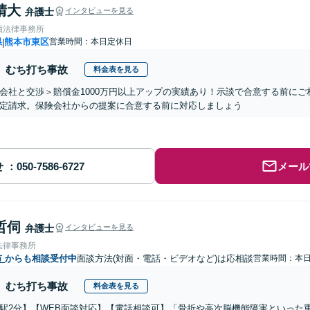
晴大
弁護士
インタビューを見る
嶺法律事務所
県
熊本市東区
営業時間：本日定休日
|
むち打ち事故
料金表を見る
会社と交渉＞賠償金1000万円以上アップの実績あり！示談で合意する前に
定請求。保険会社からの提案に合意する前に対応しましょう
せ
メール
哲伺
弁護士
インタビューを見る
法律事務所
市
からも相談受付中
面談方法(対面・電話・ビデオなど)は応相談
営業時間：本
むち打ち事故
料金表を見る
駅2分】【WEB面談対応】【電話相談可】「骨折や高次脳機能障害といった