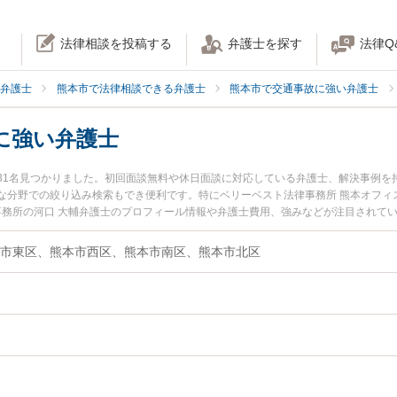
法律相談を投稿する
弁護士を探す
法律Q
弁護士
熊本市で法律相談できる弁護士
熊本市で交通事故に強い弁護士
に強い弁護士
31名見つかりました。初回面談無料や休日面談に対応している弁護士、解決事例を
な分野での絞り込み検索もでき便利です。特にベリーベスト法律事務所 熊本オフィ
律事務所の河口 大輔弁護士のプロフィール情報や弁護士費用、強みなどが注目されて
い』『むち打ち事故のトラブル解決の実績豊富な近くの弁護士を検索したい』『初
の相談者さんにおすすめです。
市東区、熊本市西区、熊本市南区、熊本市北区