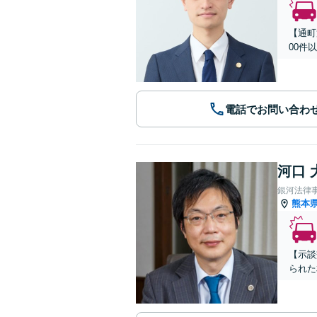
【通町
00件
電話でお問い合わ
河口 
銀河法律
熊本
【示談
られた