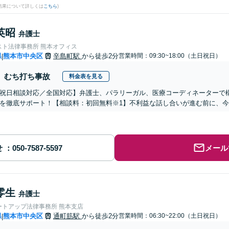
結果について詳しくは
こちら
)
英昭
弁護士
スト法律事務所 熊本オフィス
県
熊本市中央区
辛島町駅
から徒歩2分
営業時間：09:30~18:00（土日祝日）
|
むち打ち事故
料金表を見る
祝日相談対応／全国対応】弁護士、パラリーガル、医療コーディネーターで
を徹底サポート！【相談料：初回無料※1】不利益な話し合いが進む前に、
せ
メール
零生
弁護士
ートアップ法律事務所 熊本支店
県
熊本市中央区
通町筋駅
から徒歩2分
営業時間：06:30~22:00（土日祝日）
|