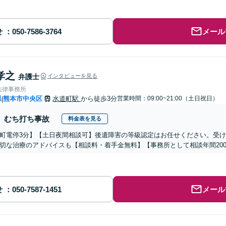
せ
メール
孝之
弁護士
インタビューを見る
法律事務所
県
熊本市中央区
水道町駅
から徒歩3分
営業時間：09:00~21:00（土日祝日）
|
むち打ち事故
料金表を見る
町電停3分】【土日夜間相談可】後遺障害の等級認定はお任せください。受
切な治療のアドバイスも【相談料・着手金無料】【事務所として相談年間20
せ
メール