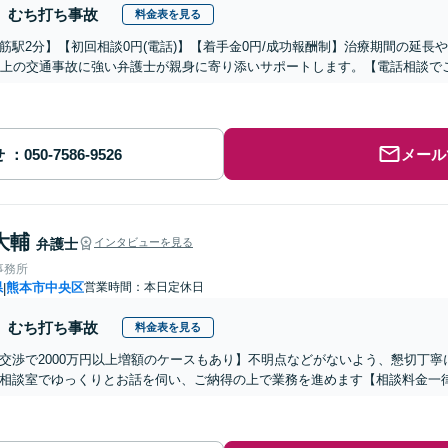
むち打ち事故
料金表を見る
筋駅2分】【初回相談0円(電話)】【着手金0円/成功報酬制】治療期間の延長や
以上の交通事故に強い弁護士が親身に寄り添いサポートします。【電話相談で
せ
メール
大輔
弁護士
インタビューを見る
事務所
県
熊本市中央区
営業時間：本日定休日
|
むち打ち事故
料金表を見る
交渉で2000万円以上増額のケースもあり】不明点などがないよう、懇切丁
相談室でゆっくりとお話を伺い、ご納得の上で業務を進めます【相談料金一律