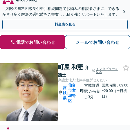
【相続の無料相談受付中】相続問題でお悩みの相談者さまに、できる
かぎり多く解決の選択肢をご提案し、粘り強くサポートいたします。
料金表を見る
電話でお問い合わせ
メールでお問い合わせ
町屋 和憲
弁
インタビューを
見る
護士
弁護士法人法律事務所せんだい
仙台
宮城野通
営業時間：09:00
宮
市宮
~20:00（土日祝
駅
から徒
城
|
城野
日）
歩3分
県
区