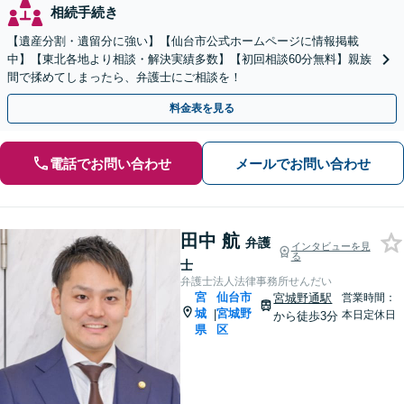
相続手続き
【遺産分割・遺留分に強い】【仙台市公式ホームページに情報掲載
中】【東北各地より相談・解決実績多数】【初回相談60分無料】親族
間で揉めてしまったら、弁護士にご相談を！
料金表を見る
電話でお問い合わせ
メールでお問い合わせ
田中 航
弁護
インタビューを見
る
士
弁護士法人法律事務所せんだい
宮
仙台市
宮城野通駅
営業時間：
城
宮城野
|
本日定休日
から徒歩3分
県
区