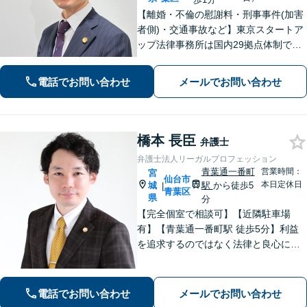
【離婚・不倫の慰謝料・刑事事件(加害
者側)・交通事故など】東京スタートア
ップ法律事務所は国内29拠点体制で全
国対応！【ご自宅からの電話相談にも
対応(法律相談は完全予約制)】各分野で
電話でお問い合わせ
メールでお問い合わせ
専門性の高い弁護士が寄り添い解決を
サポートします。
橋本 長臣
弁護士
弁護士法人リーガルプロフェッション
青葉通一番町
営業時間：
宮
仙台市
本日定休日
城
駅
から徒歩5
|
青葉区
県
分
【完全個室で相談可】【近隣駐車場
有】【青葉通一番町駅 徒歩5分】利益
を追求するのではなく法律と良心に従
って紛争の解決をすることが大切だと
考えています。依頼者様の意向を丁寧
にお聞きしご要望に沿った解決をする
電話でお問い合わせ
メールでお問い合わせ
ように心がけています。お気軽にご相