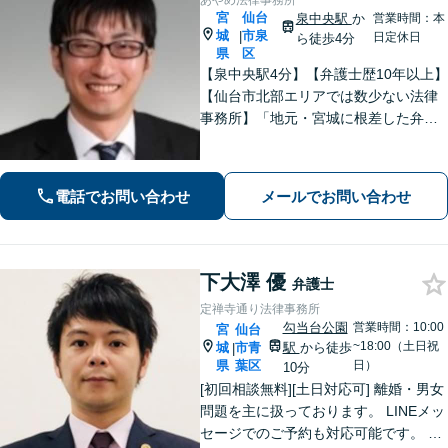
あやめ法律事務所
宮
仙台
泉中央駅
か
営業時間：本
城
市泉
|
日定休日
ら徒歩4分
県
区
【泉中央駅4分】【弁護士歴10年以上】
【仙台市北部エリアでは数少ない法律
事務所】「地元・宮城に根差した弁護
活動／仙台市青葉区、泉区、富谷市、
大和町、利府町など」
電話でお問い合わせ
メールでお問い合わせ
下大澤 優
弁護士
定禅寺通り法律事務所
勾当台公園
営業時間：10:00
宮
仙台
~18:00（土日祝
城
市青
駅
から徒歩
|
県
葉区
日）
10分
[初回相談無料][土日対応可] 離婚・男女
問題を主に扱っております。 LINEメッ
セージでのご予約も対応可能です。 LI