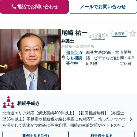
電話でお問い合わせ
メールでお問い合わせ
尾崎 祐一
北海道
インタビュ
ーを見る
弁護士
尾崎祐一法律事務所
営業時
仙台市
か
面談方法(対面・電
らも相談
話・ビデオなど)は
間：本日
受付中
応相談
定休日
相続手続き
北海道エリア対応【解決実績400件以上】【初回相談無料】【弁護士
歴35年以上】不動産や相続税が絡む事案にも対応可。培ったノウハウ
を活かして迅速かつ的確に事件処理。相続の生前対策やペットの年金
システムもお任せ【完全個室】【自衛隊前駅8分】
事例を見る(1件)
料金表を見る