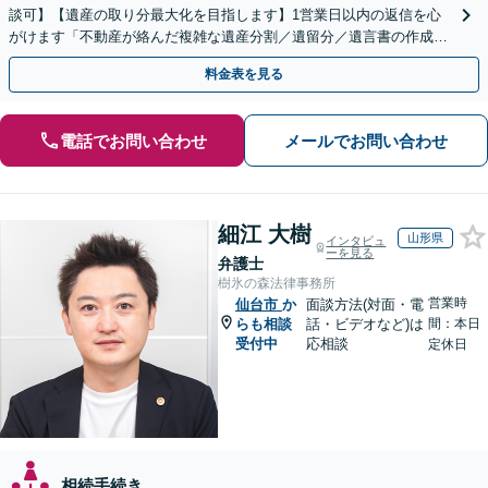
談可】【遺産の取り分最大化を目指します】1営業日以内の返信を心
がけます「不動産が絡んだ複雑な遺産分割／遺留分／遺言書の作成・
執行／事業承継など、お任せください」【休日相談あり】
料金表を見る
電話でお問い合わせ
メールでお問い合わせ
細江 大樹
山形県
インタビュ
ーを見る
弁護士
樹氷の森法律事務所
営業時
仙台市
か
面談方法(対面・電
らも相談
話・ビデオなど)は
間：本日
受付中
応相談
定休日
相続手続き