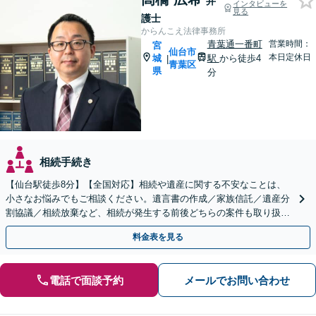
弁
インタビューを
見る
護士
からんこえ法律事務所
青葉通一番町
営業時間：
宮
仙台市
本日定休日
城
駅
から徒歩4
|
青葉区
県
分
相続手続き
【仙台駅徒歩8分】【全国対応】相続や遺産に関する不安なことは、
小さなお悩みでもご相談ください。遺言書の作成／家族信託／遺産分
割協議／相続放棄など、相続が発生する前後どちらの案件も取り扱っ
ています。【オンライン相談可】【クレカ・スマホ決済可】
料金表を見る
電話で面談予約
メールでお問い合わせ