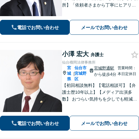
所】「依頼者さまから丁寧にヒアリン
グし、最適な離婚を提案」「不倫慰謝
料／請求する側・された側どちらも
可」多角的な視点で労働問題をサポー
電話でお問い合わせ
メールでお問い合わせ
ト【休日夜間相談可】【完全個室対
応】
小澤 宏大
弁護士
仙台榴岡法律事務所
宮
仙台市
宮城野通駅
営業時間：
城
宮城野
|
本日定休日
から徒歩4分
県
区
【初回相談無料】【電話相談可】【弁
護士歴10年以上】【メディア出演多
数】 おつらい気持ちを少しでも軽減し
ます。お問い合わせから解決まで、経
験豊富な弁護士が一括対応します。費
用は契約前に分かりやすくご説明しま
電話でお問い合わせ
メールでお問い合わせ
す。一度ご相談ください【夜間・休日
相談可】