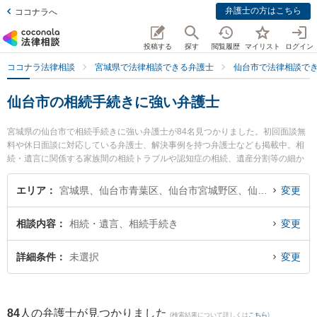
弁護士の方はこちら
ココナラへ
投稿する
探す
閲覧履歴
マイリスト
ログイン
ココナラ法律相談
宮城県で法律相談できる弁護士
仙台市で法律相談で
仙台市の相続手続きに強い弁護士
宮城県の仙台市で相続手続きに強い弁護士が84名見つかりました。初回面談無
料や休日面談に対応している弁護士、解決事例を持つ弁護士なども掲載中。相
続・遺言に関係する家族間の相続トラブルや認知症の相続、遺産分割等の細か
な分野での絞り込み検索もでき便利です。特に品川直人法律事務所の品川 直人
弁護士やアトム仙台法律事務所の熊岡 英明弁護士、法律事務所絆の森本 裕己弁
エリア
宮城県、仙台市青葉区、仙台市宮城野区、仙台市若林区、仙台市太白区、仙台市泉区
変更
護士のプロフィール情報や弁護士費用、強みなどが注目されています。『仙台
市で土日や夜間に発生した相続手続きのトラブルを今すぐに弁護士に相談した
相談内容
相続・遺言、相続手続き
変更
い』『相続手続きのトラブル解決の実績豊富な近くの弁護士を検索したい』
『初回相談無料で相続手続きを法律相談できる仙台市内の弁護士に相談予約し
たい』などでお困りの相談者さんにおすすめです。
詳細条件
未選択
変更
84
人の弁護士が見つかりました
(検索結果について詳しくは
こちら
)