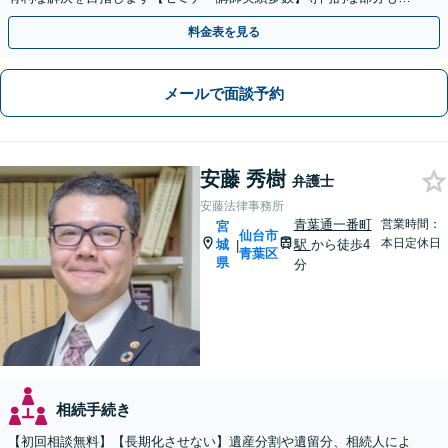
かりやすくご案内【弁護士経験15年以上】
料金表を見る
メールで面談予約
安藤 秀樹
弁護士
安藤法律事務所
青葉通一番町
営業時間：
宮
仙台市
本日定休日
城
駅
から徒歩4
|
青葉区
県
分
相続手続き
【初回相談無料】【長期化させない】遺産分割や遺留分、相続人によ