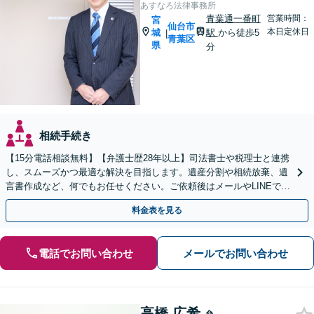
あすなろ法律事務所
青葉通一番町
営業時間：
宮
仙台市
本日定休日
城
駅
から徒歩5
|
青葉区
県
分
相続手続き
【15分電話相談無料】【弁護士歴28年以上】司法書士や税理士と連携
し、スムーズかつ最適な解決を目指します。遺産分割や相続放棄、遺
言書作成など、何でもお任せください。ご依頼後はメールやLINEでの
やり取りも可能です【青葉通一番町駅5分】
料金表を見る
電話でお問い合わせ
メールでお問い合わせ
高橋 広希