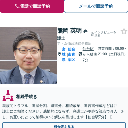
電話で面談予約
メールで面談予約
熊岡 英明
弁
インタビューを
見る
護士
アトム仙台法律事務所
仙台駅
営業時間：09:00~
宮
仙台
21:00（土日祝日）
城
市青
から徒歩
|
県
葉区
7分
相続手続き
親族間トラブル、遺産分割、遺留分、相続放棄、遺言書作成などは弁
護士にご相談ください。感情的にならず、弁護士が冷静な視点で介入
し、お互いにとって納得のいく解決を目指します【仙台駅7分】【休
日・夜間相談可】
料金表を見る