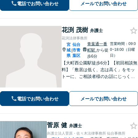
４年以上・完全個室】
電話でお問い合わせ
メールでお問い合わせ
花渕 茂樹
弁護士
花渕法律事務所
青葉通一番
営業時間：09:0
宮
仙台
0~18:00（日曜
城
市青
町駅
から徒
|
県
葉区
日）
歩6分
【大町西公園駅徒歩6分】【初回相談無
料】「敷居は低く、志は高く」をモッ
トーに、ご相談者様のお話にじっくり
耳を傾けます！豊富な実績と専門知識
を武器に、不安を「その先の安心」へ
と変え、未来を見据えて全力で伴走い
電話でお問い合わせ
メールでお問い合わせ
たします。【電話・メール・WEB相談
可】
菅原 健
弁護士
弁護士法人菅原・佐々木法律事務所 仙台事務所