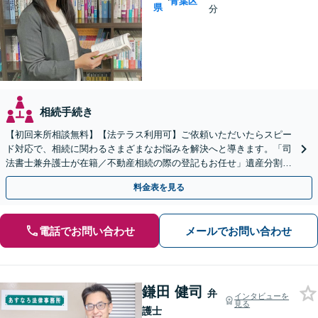
青葉区
県
分
相続手続き
【初回来所相談無料】【法テラス利用可】ご依頼いただいたらスピー
ド対応で、相続に関わるさまざまなお悩みを解決へと導きます。「司
法書士兼弁護士が在籍／不動産相続の際の登記もお任せ」遺産分割協
議・調停／相続放棄／遺言書作成／遺留分侵害額請求
料金表を見る
電話でお問い合わせ
メールでお問い合わせ
鎌田 健司
弁
インタビューを
見る
護士