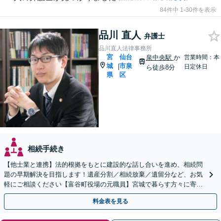
84件中 1-30件を表示
品川 直人
弁護士
品川直人法律事務所
宮
仙台
泉中央駅
か
営業時間：本
城
市泉
|
日定休日
ら徒歩8分
県
区
相続手続き
【他士業と連携】法的根拠をもとに建設的な話し合いを進め、相続問
題の早期解決を目指します！遺産分割／相続放棄／遺留分など、お気
軽にご相談ください【富谷町役場の元職員】宮城で暮らす方々に寄り
添う、敷居の低い事務所です【無料駐車場あり】
料金表を見る