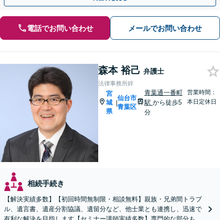
電話でお問い合わせ
メールでお問い合わせ
森本 裕己
弁護士
法律事務所絆
青葉通一番町
営業時間：
宮
仙台市
本日定休日
城
駅
から徒歩5
|
青葉区
県
分
相続手続き
【解決実績多数】【初回時間無制限・相談無料】親族・兄弟間トラブ
ル、遺言書、遺産分割協議、遺留分など、他士業とも連携し、迅速で
有利な解決を目指します【セミナー講師実績多数】専門的な部分もわ