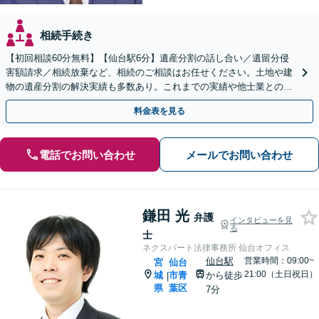
相続手続き
【初回相談60分無料】【仙台駅6分】遺産分割の話し合い／遺留分侵
害額請求／相続放棄など、相続のご相談はお任せください。土地や建
物の遺産分割の解決実績も多数あり。これまでの実績や他士業との連
携を活かし、ご意向に沿う有利な解決を目指します
料金表を見る
電話でお問い合わせ
メールでお問い合わせ
鎌田 光
弁護
インタビューを見
る
士
ネクスパート法律事務所 仙台オフィス
仙台駅
営業時間：09:00~
宮
仙台
21:00（土日祝日）
城
市青
から徒歩
|
県
葉区
7分