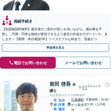
相続手続き
【初回相談料無料】遺言者のご意向や想いを伺いながら、揉め事を予
防し、円満・円滑な相続が実現できるよう遺言の作成をサポートいた
します！【夜間・休日相談OK】リーズナブルな料金で、迅速かつス
ピーディーにまごころを持って対応させて頂きます。
料金表を見る
電話でお問い合わせ
メールでお問い合わせ
前田 啓吾
弁
インタビューを
見る
護士
仙台青葉ゆかり法律事務所
広瀬通駅
営業時間：10:00~
宮
仙台
21:00（土日祝
城
市青
から徒歩3
|
県
葉区
日）
分