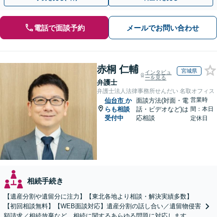
電話で面談予約
メールでお問い合わせ
赤桐 仁輔
宮城県
インタビュ
ーを見る
弁護士
弁護士法人法律事務所せんだい 名取オフィス
営業時
仙台市
か
面談方法(対面・電
らも相談
話・ビデオなど)は
間：本日
受付中
応相談
定休日
相続手続き
【遺産分割や遺留分に注力】【東北各地より相談・解決実績多数】
【初回相談無料】【WEB面談対応】遺産分割の話し合い／遺留物侵害
額請求／相続放棄など、相続に関するあらゆる問題に対応します。ご