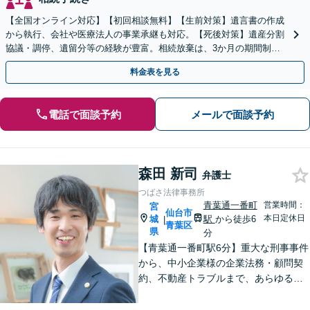
【全国オンライン対応】【初回相談無料】【生前対策】遺言書の作成
から執行、会社や医療法人の事業承継も対応。【死後対策】遺産分割
協議・調停、遺留分等の経験が豊富。相続放棄は、3か月の期間制限
があるため、お早めにご相談ください。【無料駐車場あり】
料金表を見る
電話で面談予約
メールで面談予約
森田 新司
弁護士
つばさ法律事務所
青葉通一番町
営業時間：
宮
仙台市
本日定休日
城
駅
から徒歩6
|
青葉区
県
分
【青葉通一番町駅6分】重大な刑事事件
から、中小企業様の企業法務・顧問契
約、不動産トラブルまで、あらゆる法
律問題に全力を尽くします。ご相談い
ただくだけで解決の糸口が見える場合