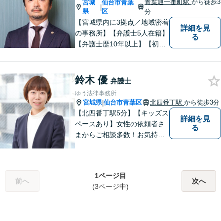
青葉通一番町駅
から徒歩3
宮城
仙台市青葉
|
県
区
分
【宮城県内に3拠点／地域密着
詳細を見
の事務所】【弁護士5人在籍】
る
【弁護士歴10年以上】【初回
相談30分無料】「具体的に相
談内容が決まっていない」と
いう方も、まずはお電話くだ
鈴木 優
弁護士
さい。個人や企業のあらゆる
ゆう法律事務所
トラブルに対応【青葉通一番
宮城県
仙台市青葉区
北四番丁駅
から徒歩3分
|
町駅1分】
【北四番丁駅5分】【キッズス
詳細を見
ペースあり】女性の依頼者さ
る
まからご相談多数！お気持ち
に寄り添うことを一番大切に
しています。離婚・男女問題
はお任せください！不貞慰謝
1ページ目
料請求／親権・養育費【労働
前へ
次へ
(3ページ中)
問題】マタハラなど女性特有
のトラブルに迅速に対応【初
回相談無料】