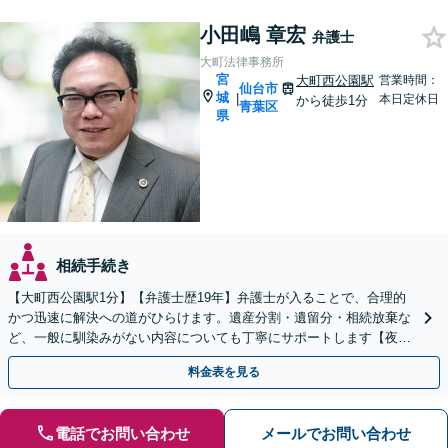
小田嶋 章宏
弁護士
大町法律事務所
宮
大町西公園駅
営業時間：
仙台市
城
|
本日定休日
から徒歩1分
青葉区
県
相続手続き
【大町西公園駅1分】【弁護士歴19年】弁護士が入ることで、合理的
かつ迅速に解決への道がひらけます。遺産分割・遺留分・相続放棄な
ど、一般に馴染みがない内容についても丁寧にサポートします【夜
間・休日相談可】【オンライン相談可】
料金表を見る
電話でお問い合わせ
メールでお問い合わせ