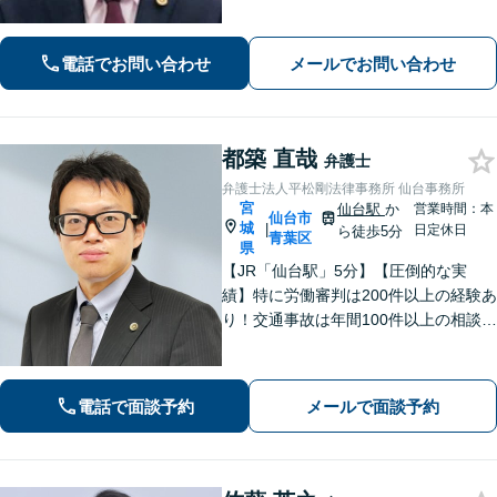
NEでのご予約をご希望の場合は、以下
のリンクからご登録ください。 https://l
in.ee/uFqpYWb
電話でお問い合わせ
メールでお問い合わせ
都築 直哉
弁護士
弁護士法人平松剛法律事務所 仙台事務所
宮
仙台駅
か
営業時間：本
仙台市
城
|
日定休日
ら徒歩5分
青葉区
県
【JR「仙台駅」5分】【圧倒的な実
績】特に労働審判は200件以上の経験あ
り！交通事故は年間100件以上の相談対
応！もちろん、債権回収や企業法務ま
で全般に対応できます【社会保険労務
士資格あり】【中小企業診断士資格あ
電話で面談予約
メールで面談予約
り】【東北大学法学研究科助教も経
験】