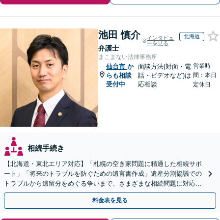
池田 慎介
北海道
インタビュ
ーを見る
弁護士
まこまない法律事務所
営業時
仙台市
か
面談方法(対面・電
らも相談
話・ビデオなど)は
間：本日
受付中
応相談
定休日
相続手続き
【北海道・東北エリア対応】「札幌の空き家問題に精通した相続サポ
ート」「将来のトラブルを防ぐための遺言書作成」遺産分割協議での
トラブルから遺留分をめぐる争いまで、さまざまな相続問題に対応し
ています「アクセス良好・WEB面談対応で安心の相談」
料金表を見る