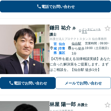
もございます。一人で抱え込まず、ま
電話でお問い合わせ
ずは初回無料相談へご連絡ください。
鎌田 祐介
弁
インタビューを
見る
護士
弁護士法人プロテクトスタンス 仙台事務所
仙台駅
営業時間：09:00~
宮
仙台
19:00（土日祝日）
城
市青
から徒歩
|
県
葉区
1分
【4万件を超える法律相談実績】あなた
に合った解決策をご提案します。まず
はご相談を。【仙台駅 徒歩1分】
電話でお問い合わせ
メールでお問い合わせ
林屋 陽一郎
弁護士