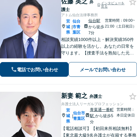
佐藤 英之
弁
インタビューを
見る
護士
アトム仙台法律事務所
仙台駅
営業時間：09:00~
宮
仙台
21:00（土日祝日）
城
市青
から徒歩
|
県
葉区
7分
相談実績1000件以上・解決実績350件
以上の経験を活かし、あなたの日常を
守ります。【捜査手法を熟知した元警
察官弁護士・刑事事件加害者弁護・交
通事故に特化】
電話でお問い合わせ
メールでお問い合わせ
新妻 範之
弁護士
弁護士法人リーガルプロフェッション
青葉通一番町
営業時間：
宮
仙台市
本日定休日
城
駅
から徒歩5
|
青葉区
県
分
【電話相談可】【初回来所相談無料】
【東北最大級9名弁護士が在籍する事務