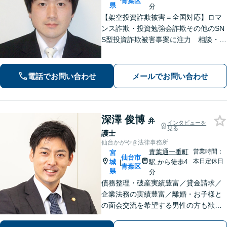
青葉区
県
分
【架空投資詐欺被害＝全国対応】ロマ
ンス詐欺・投資勉強会詐欺その他のSN
S型投資詐欺被害事案に注力 相談・回
収実績多数 弁護士歴18年 :::::相談
料・着手金無料・初期費用なし・完全
成功報酬制【青葉通一番町駅4分】
電話でお問い合わせ
メールでお問い合わせ
深澤 俊博
弁
インタビューを
見る
護士
仙台かがやき法律事務所
青葉通一番町
営業時間：
宮
仙台市
本日定休日
城
駅
から徒歩4
|
青葉区
県
分
債務整理・破産実績豊富／貸金請求／
企業法務の実績豊富／離婚・お子様と
の面会交流を希望する男性の方も歓迎
【多種多様な事件に精通】【弁護士歴1