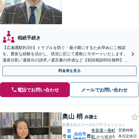
相続手続き
【広瀬通駅約3分】トラブルを防ぐ・最小限にするため早めにご相談
を。豊富な経験を活かし、状況に応じて柔軟にサポートいたします。
遺産分割／遺留分の請求／遺言書の作成など【初回相談60分無料】
【オンライン相談可能】
料金表を見る
電話でお問い合わせ
メールでお問い合わせ
奥山 梢
弁護士
弁護士法人リーガルプロフェッション
青葉通一番町
営業時間：
宮
仙台市
本日定休日
城
駅
から徒歩5
|