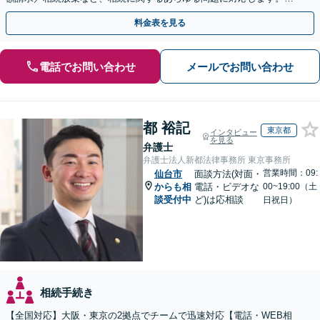
事情やご意向を丁寧にお聞きし、有利な解決を目指します
料金表を見る
電話でお問い合わせ
メールでお問い合わせ
都 裕記
東京都
インタビュー
を見る
弁護士
弁護士法人新都法律事務所 東京事務所
営業時間：09:
仙台市
面談方法(対面・
からも相
電話・ビデオな
00~19:00（土
談受付中
ど)は応相談
日祝日）
相続手続き
【全国対応】大阪・東京の2拠点でチームで迅速対応【電話・WEB相