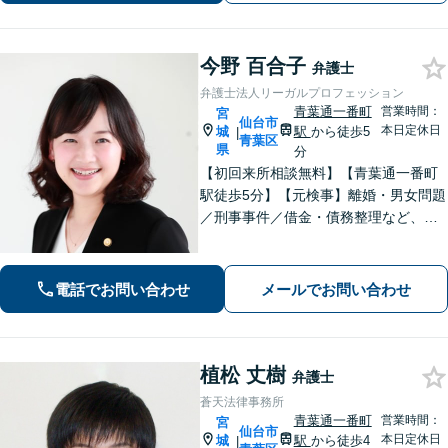
談ください。
今野 百合子
弁護士
弁護士法人リーガルプロフェッション
青葉通一番町
営業時間：
宮
仙台市
本日定休日
城
駅
から徒歩5
|
青葉区
県
分
【初回来所相談無料】【青葉通一番町
駅徒歩5分】【元検事】離婚・男女問題
／刑事事件／借金・債務整理など、あ
らゆる法律問題に全力を尽くします。
ご相談者さまのお話を丁寧にうかが
い、最善の解決策へと導くことを最も
電話でお問い合わせ
メールでお問い合わせ
重視しています。お困りの方はご相談
ください。
植松 丈樹
弁護士
蒼天法律事務所
青葉通一番町
営業時間：
宮
仙台市
本日定休日
城
駅
から徒歩4
|