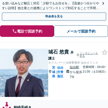
る使い込みなど幅広く対応「少額でもお任せを」【迅速かつ分かりや
すい説明】他士業との連携によりワンストップ対応することで手間を
最小限にし、円滑な解決に努めます【青葉通一番町駅4分】
料金表を見る
電話で面談予約
メールで面談予約
城石 悠貴
弁
インタビューを
見る
護士
ネクスパート法律事務所 仙台オフィス
仙台駅
営業時間：09:00~
宮
仙台
21:00（土日祝日）
城
市青
から徒歩
|
県
葉区
7分
相続手続き