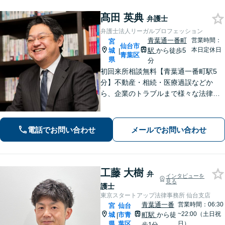
髙田 英典
弁護士
弁護士法人リーガルプロフェッション
青葉通一番町
営業時間：
宮
仙台市
本日定休日
城
駅
から徒歩5
|
青葉区
県
分
初回来所相談無料【青葉通一番町駅5
分】不動産・相続・医療過誤などか
ら、企業のトラブルまで様々な法律問
題に全力を尽くします。ご相談者様の
お話をお聞きし、最善の解決策へと導
くことを最も重視しています。お困り
電話でお問い合わせ
メールでお問い合わせ
の方はご相談ください。9名の弁護士が
在籍
工藤 大樹
弁
インタビューを
見る
護士
東京スタートアップ法律事務所 仙台支店
青葉通一番
営業時間：06:30
宮
仙台
~22:00（土日祝
城
市青
町駅
から徒
|
県
葉区
日）
歩1分