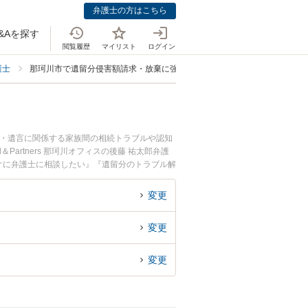
弁護士の方はこちら
&Aを探す
閲覧履歴
マイリスト
ログイン
護士
那珂川市で遺留分侵害額請求・放棄に強い弁護士
続・遺言に関係する家族間の相続トラブルや認知
artners 那珂川オフィスの後藤 祐太郎弁護
ぐに弁護士に相談したい』『遺留分のトラブル解
どでお困りの相談者さんにおすすめです。
変更
変更
変更