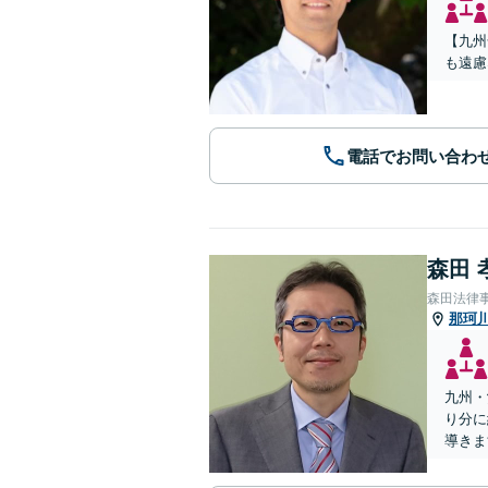
【九州
も遠慮
電話でお問い合わ
森田 
森田法律
那珂
九州・
り分に
導きま