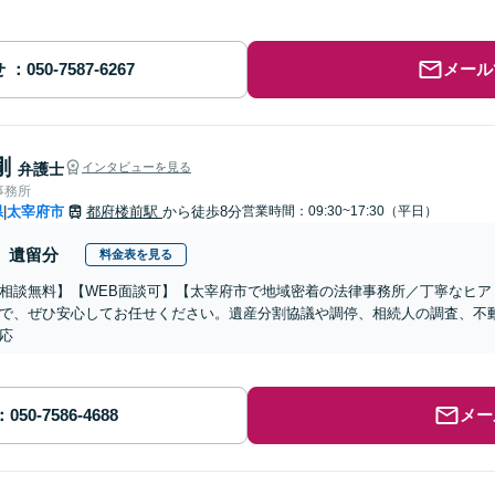
せ
メール
剛
弁護士
インタビューを見る
事務所
県
太宰府市
都府楼前駅
から徒歩8分
営業時間：09:30~17:30（平日）
|
遺留分
料金表を見る
相談無料】【WEB面談可】【太宰府市で地域密着の法律事務所／丁寧なヒア
で、ぜひ安心してお任せください。遺産分割協議や調停、相続人の調査、不
応
メー