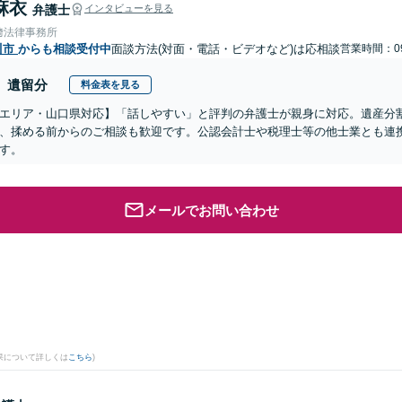
麻衣
弁護士
インタビューを見る
﨑法律事務所
川市
からも相談受付中
面談方法(対面・電話・ビデオなど)は応相談
営業時間：09
遺留分
料金表を見る
エリア・山口県対応】「話しやすい」と評判の弁護士が親身に対応。遺産分
、揉める前からのご相談も歓迎です。公認会計士や税理士等の他士業とも連
す。
メールでお問い合わせ
果について詳しくは
こちら
)