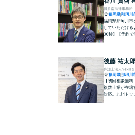
谷川 貴啓
博多南法律事務所
福岡県
那珂川
|
福岡県那珂川市
していただける
30秒】【予約
後藤 祐太
弁護士法人Nexill＆
福岡県
那珂川
|
【初回相談無料｜
複数士業が在籍
対応。九州トッ