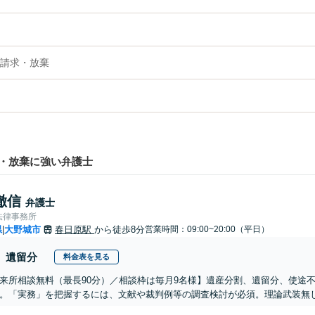
請求・放棄
・放棄に強い弁護士
徹信
弁護士
法律事務所
県
大野城市
春日原駅
から徒歩8分
営業時間：09:00~20:00（平日）
|
遺留分
料金表を見る
来所相談無料（最長90分）／相談枠は毎月9名様】遺産分割、遺留分、使途
。「実務」を把握するには、文献や裁判例等の調査検討が必須。理論武装無