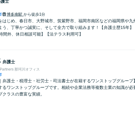
弁護士
市
博多南駅
から徒歩1分
をはじめ、春日市、大野城市、筑紫野市、福岡市南区などの福岡県や九
よう、丁寧かつ誠実に、そして全力で取り組みます！【弁護士歴15年】
で時間外、休日相談可能】【法テラス利用可】
郎
弁護士
Partners 那珂川オフィス
市
弁護士・税理士・社労士・司法書士が在籍するワンストップグループ】Nexil
するワンストップグループです。相続や企業法務等複数士業の知識が必
プクラスの豊富な実績。