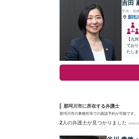
吉田 
平井・柏
那珂
【九州
ており
たしま
那珂川市に所在する弁護士
那珂川市の事務所等での面談予約が可能です。
2
人の弁護士が見つかりました
(検索結