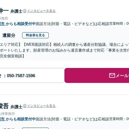
伸一
弁護士
インタビューを見る
事務所
川市
からも相談受付中
面談方法(対面・電話・ビデオなど)は応相談
営業時間：09
遺留分
料金表を見る
エリア対応】【WEB面談対応】相続人の調査から遺産分割協議、場合によっ
ポートいたします。財産管理のお悩みから遺言書作成まで対応「事業を次世
完全個室相談】
せ
メール
 俊吾
インタビューを見る
弁護士
法律事務所
川市
からも相談受付中
面談方法(対面・電話・ビデオなど)は応相談
営業時間：09