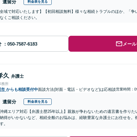
遺留分
料金表を見る
全域で対応いたします】【初回相談無料】様々な相続トラブルのほか、「争
なくご相談ください。
せ
メール
孝久
弁護士
事務所
川市
からも相談受付中
面談方法(対面・電話・ビデオなど)は応相談
営業時間：09
遺留分
料金表を見る
沖縄エリア対応【弁護士歴25年以上】親族が争わないための遺言書を作りた
納得がいかないなど、相続全般のお悩みは、経験豊富な弁護士にお任せを。
す。