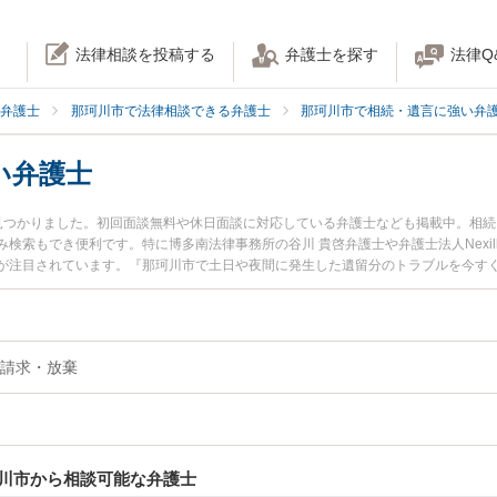
法律相談を投稿する
弁護士を探す
法律Q
弁護士
那珂川市で法律相談できる弁護士
那珂川市で相続・遺言に強い弁
い弁護士
見つかりました。初回面談無料や休日面談に対応している弁護士なども掲載中。相
索もでき便利です。特に博多南法律事務所の谷川 貴啓弁護士や弁護士法人Nexill＆P
が注目されています。『那珂川市で土日や夜間に発生した遺留分のトラブルを今す
初回相談無料で遺留分を法律相談できる那珂川市内の弁護士に相談予約したい』な
請求・放棄
川市から相談可能な弁護士