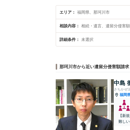
エリア
福岡県、那珂川市
相談内容
相続・遺言、遺留分侵害額
詳細条件
未選択
那珂川市から近い遺留分侵害額請求
中島 
さちかぜ
福岡
【新規
難しい