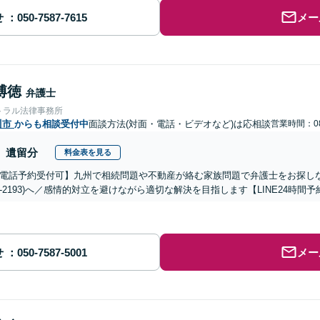
せ
メー
博徳
弁護士
トラル法律事務所
川市
からも相談受付中
面談方法(対面・電話・ビデオなど)は応相談
営業時間：08
遺留分
料金表を見る
電話予約受付可】九州で相続問題や不動産が絡む家族問題で弁護士をお探しなら熊
288-2193)へ／感情的対立を避けながら適切な解決を目指します【LINE24
せ
メー