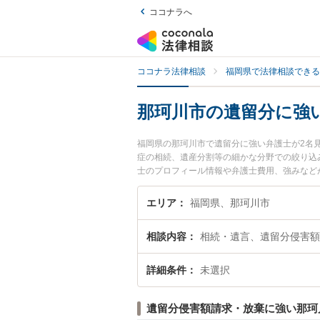
ココナラへ
ココナラ法律相談
福岡県で法律相談できる
那珂川市の遺留分に強
福岡県の那珂川市で遺留分に強い弁護士が2名
症の相続、遺産分割等の細かな分野での絞り込み検
士のプロフィール情報や弁護士費用、強みなど
決の実績豊富な近くの弁護士を検索したい』『
エリア
福岡県、那珂川市
相談内容
相続・遺言、遺留分侵害額
詳細条件
未選択
遺留分侵害額請求・放棄に強い那珂