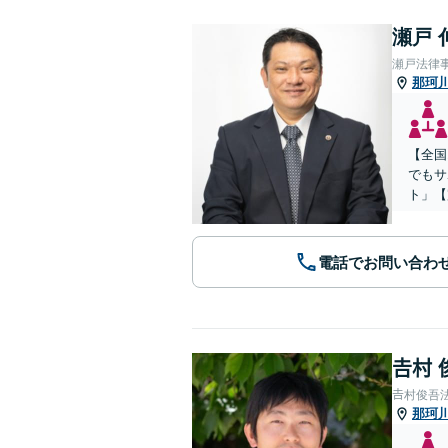
瀬戸 
瀬戸法律
那珂
【全国
でもサ
ト」【
電話でお問い合わ
𠮷村
𠮷村俊吾
那珂