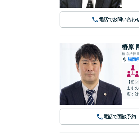
電話でお問い合わ
椿原 
椿原法律
福岡
【初回
ますの
広く対
電話で面談予約