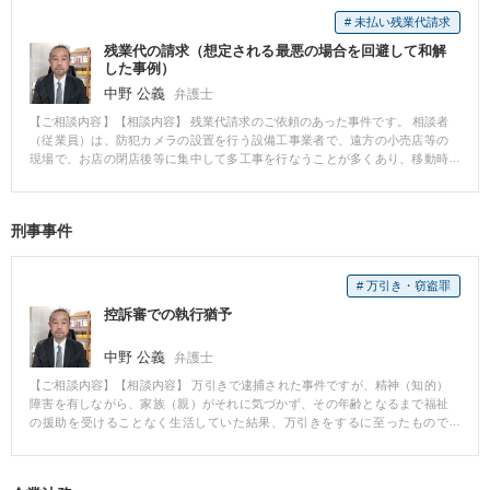
# 未払い残業代請求
残業代の請求（想定される最悪の場合を回避して和解
した事例）
中野 公義
弁護士
【ご相談内容】【相談内容】 残業代請求のご依頼のあった事件です。 相談者
（従業員）は、防犯カメラの設置を行う設備工事業者で、遠方の小売店等の
現場で、お店の閉店後等に集中して多工事を行なうことが多くあり、移動時
間を含めて残業代を請求したいというものでいた。 【ご依頼内容など】 訴訟
による請求の依頼を受けましたが、最終的には、請求した金額の半額で和解
するに至りました。 【解決のポイント】 相談者は、請求額の半額での和解
刑事事件
に、最初は乗り気ではありませんでしたが、最終的には納得していただいた
ものです。 この事件では、残業したことのわかる資料は、自らが作成したメ
モしかなく、反対に、会社は、会社の保有する日報の内容を理由に、その信
# 万引き・窃盗罪
用性を争っていました。 請求額は、相談者の有した資料の全てを一覧表にま
とめ、労働時間を算出して計算したものでしたが、一般的に、従業員自らが
控訴審での執行猶予
作成したメモは信用してもらえない場合が多く、証拠の状況からは、全て敗
訴することもありえるものでした。 メモは、その作成に会社が関与したもの
中野 公義
弁護士
ではないため、深く検討することなく信用できないと裁判所が判断し、全て
の請求を認めないことが相当な程度、想定されました。 反対に、作業現場の
【ご相談内容】【相談内容】 万引きで逮捕された事件ですが、精神（知的）
記載は、会社保管の日報と内容が一致するため、相談者には、それを理由に
障害を有しながら、家族（親）がそれに気づかず、その年齢となるまで福祉
有利に判断して欲しいとの強い意向もありました。 代理人弁護士として、判
の援助を受けることなく生活していた結果、万引きをするに至ったもので
決を求めるか和解に応じるか、かなり難しい判断を求められましたが、やは
す。 【依頼内容と結果】 公判での弁護活動の依頼を受け、今回の事件が執行
り、全て負けてしまうリスクが低くないことが決め手となり、最終的には和
猶予中（同じく万引きによるもの）であったため、再度の執行猶予を求めて
解に応じました。 【反省点等】 今、その事件を振り返れば、判決を求めた場
活動しました。 結果として、一審では有罪となり執行猶予がつきませんでし