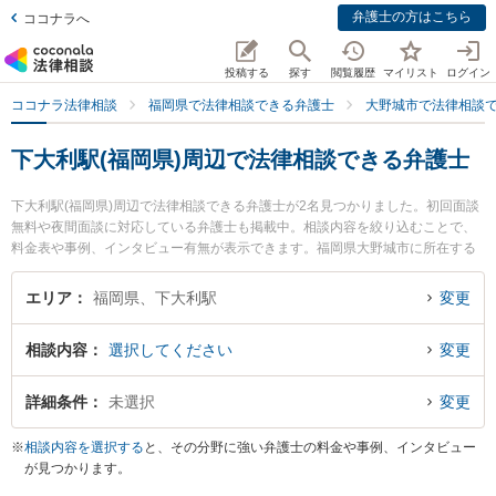
弁護士の方はこちら
ココナラへ
投稿する
探す
閲覧履歴
マイリスト
ログイン
ココナラ法律相談
福岡県で法律相談できる弁護士
大野城市で法律相談
下大利駅(福岡県)周辺で法律相談できる弁護士
下大利駅(福岡県)周辺で法律相談できる弁護士が2名見つかりました。初回面談
無料や夜間面談に対応している弁護士も掲載中。相談内容を絞り込むことで、
料金表や事例、インタビュー有無が表示できます。福岡県大野城市に所在する
下大利駅は西鉄天神大牟田線沿線の駅です。より多くの弁護士から探したいと
きは市区町村検索や同一路線のより大きな駅も追加選択して探すと良いでしょ
エリア
福岡県、下大利駅
変更
う。特になかのきみよし法律事務所の中野 公義弁護士やみかさの森法律事務所
の森 淳弁護士のプロフィール情報や弁護士費用、強みなどが注目されていま
相談内容
選択してください
変更
す。『投資詐欺のトラブルを勤務先から通いやすい下大利駅周辺に事務所を構
える弁護士に面談予約したい』『投資詐欺のトラブル解決の実績豊富な下大利
駅近くの弁護士を検索したい』『初回無料で投資詐欺を法律相談できる下大利
詳細条件
未選択
変更
駅付近の弁護士に面談予約したい』などでお困りの相談者さんにおすすめで
す。
※
相談内容を選択する
と、その分野に強い弁護士の料金や事例、インタビュー
が見つかります。