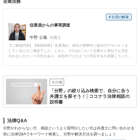
企業法務
合、どのような結果となったのかは分かりませんが、結果が伴わなくとも、
たが、控訴審では、その間の弁護活動が評価され、再度の執行猶予となりま
依頼者の希望を尊重して判決を求めた方が良かったのかもしれないとの考え
した。 【解決のポイント】 依頼者に精神障害があることにすぐに気づき、卒
もあります。 他方で、最終的に、一定の利益を確保できたことについて、依
業した高校の先生の協力を得て裁判に出廷してもらうとともに、公的に障害
頼者も納得してくださったこともあり、その点では、和解をした意味があっ
# 社員の解雇
を有することを証明するために、両親の協力を得て手帳の申請をしました。
たと考えていますが、正解はいまだに分かりません。
その上で、ソーシャルワーカーの支援を受けながら、保釈中に就職先を確保
従業員からの事実調査
しました。 また、ソーシャルワーカーには、控訴審で出廷してもらい、障害
による特性と、再犯を防止するための指導教育がされていることを説明して
中野 公義
弁護士
もらいました。 そのようなこともあり、控訴審で、再度の執行猶予を得るに
至りました。特に、ソーシャルワーカーの供述に、裁判官が大きく反応して
【ご相談内容】【相談内容】 従業員が、自社の業務中に他社のアルバイトを
いたのが目に見えてわかる事件でした。 障害を有することに気づき、それを
しているとのご相談でした。しかし、その点について正面から尋ねても否定
出発点として弁護活動ができたことに意義があったものです。それがなけれ
されないかという不安があり、会社内でどのように対応するか思案していた
ば、同じことを繰り返して、何度も刑務所を出入りすることになったかもし
ところでした。 【ご依頼の内容と結果】 相談及び依頼を受け、従業員からの
れません。多くの方の協力を得て、社会内での更正とそのための社会福祉に
事実調査の依頼を受けました。 その中で、会社が想定したとおり、従業員
繋げられたことが一番の成果です。
は、その業務中に他社のアルバイトをしていたことを認めるに至りました。
【解決のポイントなど】 事実確認のために、調査を行うにあたっては、事前
その他
に資料を確認して、どの程度の事実が手堅く認められるのかを検討し、それ
を踏まえて、どのような質問をどのような順番で行うのかが重要となりま
「分野」の絞り込み検索で、自分に合う
す。 この時のご依頼は、それが非常にうまくいったもので、依頼者からは、
弁護士を探そう！│ココナラ法律相談の
「最初、この先生は何のためにこんなこと（例えば、運転免許を持っている
説明書
かなど）を聞いているのか分からなかったが、最後の質問を聞いて鳥肌が立
ちました。ミステリーを見ているかと思いました」との言葉をいただきまし
た。 【反省点】 事実調査は良い結果が得られ、最終的にその従業員は会社を
退職することとなりましたが、その過程でトラブルとなってしまいました。
法律Q&A
会社が退職に強いこだわりを有していたことなどが原因ではありましたが、
分野がわからない方、相談というより質問がしたい方は弁護士に問い合わせる
それを抑えてでも、慎重に行うべきでした。 結果として、保険の適用が可能
前に法律Q&Aでキーワード検索し、分野や解決方法を調べましょう
であったこともあり、会社として不利益はなかったものの、慎重に慎重を重