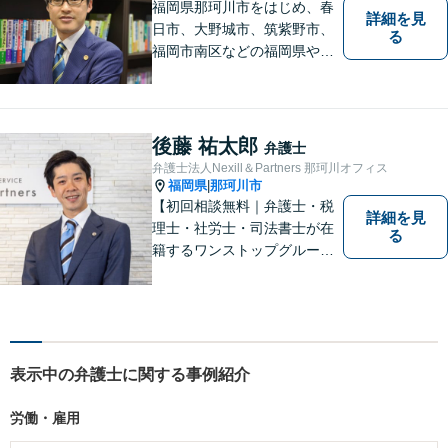
福岡県那珂川市をはじめ、春
詳細を見
日市、大野城市、筑紫野市、
る
福岡市南区などの福岡県や九
州地域の皆様に満足していた
だけるよう、丁寧かつ誠実
に、そして全力で取り組みま
す！【弁護士歴15年】【博多
後藤 祐太郎
弁護士
南駅から徒歩30秒】【予約で
弁護士法人Nexill＆Partners 那珂川オフィス
時間外、休日相談可能】【法
福岡県
那珂川市
|
テラス利用可】
【初回相談無料｜弁護士・税
詳細を見
理士・社労士・司法書士が在
る
籍するワンストップグルー
プ】Nexill＆Partnersは複数士
業が在籍するワンストップグ
ループです。相続や企業法務
等複数士業の知識が必要な案
件を一括して対応。九州トッ
表示中の弁護士に関する事例紹介
プクラスの豊富な実績。
労働・雇用