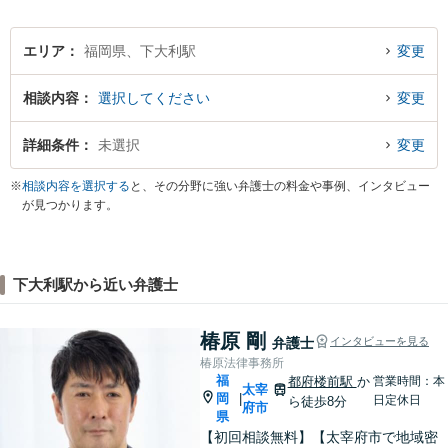
と周辺対応。
エリア
福岡県、下大利駅
変更
相談内容
選択してください
変更
詳細条件
未選択
変更
※
相談内容を選択する
と、その分野に強い弁護士の料金や事例、インタビュー
が見つかります。
下大利駅から近い弁護士
椿原 剛
弁護士
インタビューを見る
椿原法律事務所
福
都府楼前駅
か
営業時間：本
太宰
岡
|
日定休日
ら徒歩8分
府市
県
【初回相談無料】【太宰府市で地域密