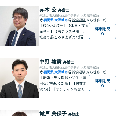
最善の努力を尽くします。
赤木 公
弁護士
弁護士法人福岡西法律事務所 大野城事務所
福岡県
大野城市
雑餉隈駅
から徒歩10分
|
【桜並木駅7分】【休日・夜間
詳細を見
面談可】【法テラス利用可】
る
社会で起こるさまざまな悩み
に寄り添い、一件一件丁寧に
取り組むことで、皆さまに安
心を届けたいと考えていま
す。 困りごとやご相談があり
中野 雄貴
弁護士
ましたら、どうぞお気軽にお
弁護士法人福岡西法律事務所 大野城事務所
声がけください。
福岡県
大野城市
雑餉隈駅
から徒歩10分
|
【離婚・男女問題や労働・雇
詳細を見
用など幅広く対応】【桜並木
る
駅7分】【オンライン相談可
能】【ＬＩＮＥ対応可】 依頼
者様のお話をじっくりとお伺
いし、問題の本質を理解した
上で、最適な解決策を共に考
城戸 美保子
弁護士