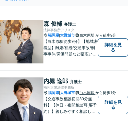
屈っぽくて難しい。「実務」を把握
に任せてみませんか。
するには、文献や裁判例等の調査検
討が必須。理論武装無しでは、闘え
ません。【駐車場有】
森 俊輔
弁護士
法律事務所アリスタ
福岡県
大野城市
白木原駅
から徒歩9分
|
【白木原駅徒歩9分】【地域密
詳細を見
着型】離婚/相続/交通事故/刑
る
事事件/労働問題など幅広い事
案に対応可能です。弁護士相
談が初めての方もお気軽にご
相談ください。1人1人に合わ
せたオーダーメイド対応を心
内堀 逸郎
弁護士
がけています。
福岡太陽法律事務所
福岡県
大野城市
白木原駅
から徒歩1分
|
【交通事故相談初回30分無
詳細を見
料】【休日・夜間相談可(要予
る
約）】親しみやすく相談しや
すい弁護士です。自慢のフッ
トワークで依頼者様のために