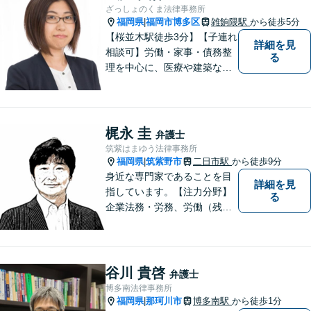
えます。
ざっしょのくま法律事務所
福岡県
福岡市博多区
雑餉隈駅
から徒歩5分
|
【桜並木駅徒歩3分】【子連れ
詳細を見
相談可】労働・家事・債務整
る
理を中心に、医療や建築など
より専門的な訴訟にも携わ
り、幅広い経験を積んできま
した。まずはご相談だけで
も、早めにお越しいただい
梶永 圭
弁護士
て、一緒に解決を目指しまし
筑紫はまゆう法律事務所
ょう。
福岡県
筑紫野市
二日市駅
から徒歩9分
|
身近な専門家であることを目
詳細を見
指しています。【注力分野】
る
企業法務・労務、労働（残
業・解雇・労災）、刑事、家
事（離婚・相続・遺言・後
見）、借金整理等
谷川 貴啓
弁護士
博多南法律事務所
福岡県
那珂川市
博多南駅
から徒歩1分
|