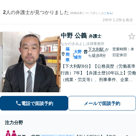
2
人の弁護士が見つかりました
(検索結果について詳しくは
こちら
)
2件中 1-2件を表示
中野 公義
弁護士
なかのきみよし法律事務所
福
下大利駅
か
営業時間：本
大野
岡
|
日定休日
ら徒歩8分
城市
県
【下大利駅8分】【公務員歴（労働基準
行政）7年】【弁護士歴10年以上】労働
（残業・労災等）、刑事事件、企業法
務など、幅広く対応しています。論理
的に戦略を立て、慎重かつ丁寧に事件
解決へと進めています。誠心誠意サポ
電話で面談予約
メールで面談予約
ートいたしますので、ぜひご相談くだ
さい。
注力分野