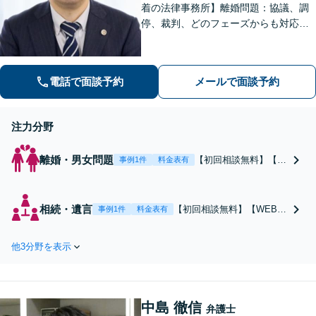
着の法律事務所】離婚問題：協議、調
停、裁判、どのフェーズからも対応！
それぞれの状況に応じた最適な解決策
をご提案します 相続問題：協議、調
停、審判どのフェーズからも対応 弁
電話で面談予約
メールで面談予約
護士介入で話し合いを前に進めます
注力分野
離婚・男女問題
【初回相談無料】【男
事例1件
料金表有
女問わず実績豊富／多
角的なアドバイス】協
議、調停、裁判、どの
相続・遺言
【初回相談無料】【WEB面
事例1件
料金表有
フェーズからも対応！
談可】【太宰府市で地域密
それぞれの状況に応じ
着の法律事務所／丁寧なヒ
た最適な解決策をご提
他3分野を表示
アリング】お悩みを丁寧に
案します。離婚協議・
おうかがしますので、ぜひ
調停／慰謝料／財産分
安心してお任せください。
与／親権・養育費・面
遺産分割協議や調停、相続
会交流／婚姻費用【休
中島 徹信
人の調査、不動産相続、使
弁護士
日・夜間相談可】