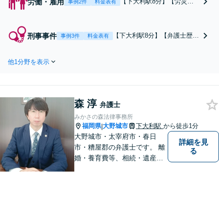
労働・雇用
【下大利駅8分】【労災事
事例2件
料金表有
故】【元公務員】【弁護士
歴10年以上】【労働組合の
対応可】労使双方（フリー
刑事事件
【下大利駅8分】【弁護士歴10
事例3件
料金表有
ランス）に対応。残業代の
年以上】【加害者のみ対応
請求、不当解雇・雇い止め
◎】「初動」が何より重要で
などお任せください。慎重
他1分野を表示
す。大切な家族や友人が逮捕
かつ丁寧に事件解決へと進
されたら、一刻も早く弁護士
めます。
にご連絡ください。状況に応
じて即日接見いたします。弁
森 淳
護士として、あなたの大切な
弁護士
家族を護ります。【電話相談
みかさの森法律事務所
可】
福岡県
大野城市
下大利駅
から徒歩1分
|
大野城市・太宰府市・春日
詳細を見
市・糟屋郡の弁護士です。 離
る
婚・養育費等、相続・遺産分
割、交通事故、借金問題、損
害賠償・慰謝料請求、労働問
題に注力しています。 初回無
料相談あり。出張相談あり。
２０時まで営業。福岡県全域