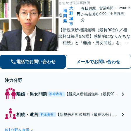
い込み・寄与分など、幅広
さちかぜ法律事務所
大
く対応
春日原駅
営業時間：12:00~2
福
野
0:00（土日祝日）
から徒歩8
岡
|
城
分
県
市
【新規来所相談無料（最長90分) ／相
談枠は毎月9名様】感情的になりがちな
「相続」と「離婚・男女問題」を、穏
やかに解決できるよう奮闘中。「実
務」の分析・研究なくして、にわか知
電話でお問い合わせ
メールでお問い合わせ
識・独自の見解では闘えません。「借
金問題」も私が一貫して全工程を対応
します。
注力分野
離婚・男女問題
【新規来所相談無料（最長90
料金表有
分）／相談枠は毎月9名様】譲
れない点は何ですか。離婚自体
と親権について合意できれば、
相続・遺言
【新規来所相談無料（最長90分）／
料金表有
大きく前進します。調整能力
相談枠は毎月9名様】遺産分割、遺留
は、依頼した弁護士次第。場外
分、使途不明金など相続問題は、理
乱闘で疲弊してしまう前に、私
他1分野を表示