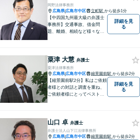
す。ご希望の方はご予約の際
岡野法律事務所
にお申し付けください。
広島県
広島市中区
立町駅
から徒歩1分
|
【中四国九州最大級の弁護士
詳細を見
事務所】交通事故、借金問
る
題、離婚、相続など様々な問
題について、「何度でも無
料」の相談を行っています！
まずはお気軽にご相談くださ
粟津 大慧
い！
弁護士
粟津法律事務所
広島県
広島市中区
縮景園前駅
から徒歩2分
|
【縮景園前駅2分】私はご依頼
詳細を見
者様との対話と調査を重ね、
る
ご依頼者様にとってベストな
解決方法を提示・実現してい
くことを大事にしています。
幅広い事件についてご依頼者
山口 卓
様にご満足いただけるよう、
弁護士
日々研鑽を積んでおります。
弁護士法人山下江法律事務所
ぜひお気軽にご相談くださ
広島県
広島市中区
縮景園前駅
から徒歩2分
|