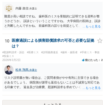
内藤 政信
弁護士
難度が高い相談ですね。 歯科医のミスを客観的に証明できる資料が整
うかどうか。 誤診といういうことですかね。 大学病院の医師は、誤診
と判断したんですかね。 前歯科医の誤りを前提として、 その医師はど
のように判断し、治療計画を立てたんでしょうかね。 現在の症状は、
前医師の診断の誤りに起因するものかどうか、 大学病院の医師は、ど
う見ているんでしょうかね。 歯科医の資格を持ってる弁護士もいます
10
医療過誤による損害賠償請求の可否と必要な証拠
ね。 そのような弁護士を探すのもいいと思いますね。
は？
#慰謝料請求・訴訟
#医療ミス
#説明義務違反
#歯科・歯医者
#手術ミス・事故
#投薬ミス
2026年3月2日
役にたった
2
松本 翔馬
弁護士
リスク説明書が無い場合は、ご質問者側がやや有利に主張できる場合
があるでしょう。 病院側が謝罪も返信もないことは不誠実な対応であ
る印象です。 返金及び治療費、慰謝料請求を求めていくことになるか
と思います。 ご自身で内容証明を出すこともあり得ますが、弁護士が
代理人として病院側との交渉窓口となることも方法の一つです。 ご自
身で内容証明を出される場合、書面にご質問者の不利になる事情を記
もっとみる