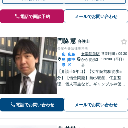
電話で面談予約
メールでお問い合わせ
門脇 慧
弁護士
長尾今井法律事務所
女学院前駅
営業時間：09:30
広
広島
~20:00（平日）
島
市中
から徒歩3
|
県
区
分
【弁護士9年目】【女学院前駅徒歩5
分】【借金問題】自己破産、任意整
理、個人再生など。ギャンブルや仮想
通貨で破産した場合もご相談ください
【交通事故】後遺症の認定、賠償金額
などご相談ください【夜間土日祝相談
電話でお問い合わせ
メールでお問い合わせ
可】【初回相談無料】【Zoom面談可】