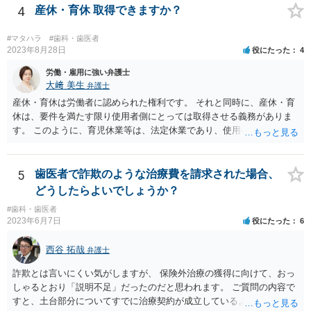
4
産休・育休 取得できますか？
#マタハラ
#歯科・歯医者
2023年8月28日
役にたった
4
労働・雇用に強い弁護士
大﨑 美生
弁護士
産休・育休は労働者に認められた権利です。 それと同時に、産休・育
休は、要件を満たす限り使用者側にとっては取得させる義務がありま
す。 このように、育児休業等は、法定休業であり、使用者側で任意に
設けられる休暇制度とは異なります。 小さな個人歯科医院だからとい
って、産休・育休を認めないということはできません。 ただし、残念
ながら実際には、妊娠・出産をしたら退職する慣行の事業者はありま
5
歯医者で詐欺のような治療費を請求された場合、
す。 しかし、このような慣行となっていること自体が、均等法９条１
どうしたらよいでしょうか？
項に違反します。 均等法違反は行政指導の対象となり、事業者が是正
#歯科・歯医者
勧告に従わない場合には企業名が公表される可能性もあります。 実際
2023年6月7日
役にたった
6
に小さな医院で公表までいったケースがありますが、かなり稀なケー
スと言えます。 また、産休・育休を理由とした解雇は無効であり、損
西谷 拓哉
弁護士
害賠償請求の対象にもなります。 実際にどのようなアクションを取る
かは、職場での人間関係など気になる点があると思いますが、弁護士
詐欺とは言いにくい気がしますが、 保険外治療の獲得に向けて、おっ
か労基署へ一度ご相談いただくと安心だと思います。 均等法 （婚姻、
しゃるとおり「説明不足」だったのだと思われます。 ご質問の内容で
妊娠、出産等を理由とする不利益取扱いの禁止等） 第九条 事業主
すと、土台部分についてすでに治療契約が成立しているように思われ
は、女性労働者が婚姻し、妊娠し、又は出産したことを退職理由とし