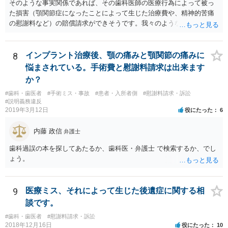
そのような事実関係であれば、その歯科医師の医療行為によって被っ
た損害（顎関節症になったことによって生じた治療費や、精神的苦痛
の慰謝料など）の賠償請求ができそうです。我々のような弁護士に依
頼した上で、その歯科でのカルテ等の医療記録の取得や、後医（Ｂ歯
科）の先生の協力等を得ることも必要だと思います。
8
インプラント治療後、顎の痛みと顎関節の痛みに
悩まされている。手術費と慰謝料請求は出来ます
か？
#歯科・歯医者
#手術ミス・事故
#患者・入所者側
#慰謝料請求・訴訟
#説明義務違反
2019年3月12日
役にたった
6
内藤 政信
弁護士
歯科過誤の本を探してあたるか、歯科医・弁護士 で検索するか、でし
ょう。
9
医療ミス、それによって生じた後遺症に関する相
談です。
#歯科・歯医者
#慰謝料請求・訴訟
2018年12月16日
役にたった
10