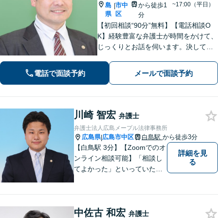
~17:00（平日）
島
市中
から徒歩1
|
県
区
分
【初回相談“90分”無料】【電話相談O
K】経験豊富な弁護士が時間をかけて、
じっくりとお話を伺います。決して怒
ることなく、「辛い・悲しい・悔し
い」お気持ちに寄り添います。皆さま
電話で面談予約
メールで面談予約
の未来を明るくするために、誠心誠意
対応します【紙屋町東駅1分】
川崎 智宏
弁護士
弁護士法人広島メープル法律事務所
広島県
広島市中区
白島駅
から徒歩3分
|
【白鳥駅 3分】【Zoomでのオ
詳細を見
ンライン相談可能】「相談し
る
てよかった」といっていただ
けるように、依頼者に寄り添
い、ベストな解決を目指しま
す。打ち合わせ室内にキッズ
中佐古 和宏
スペースのご用意が可能で
弁護士