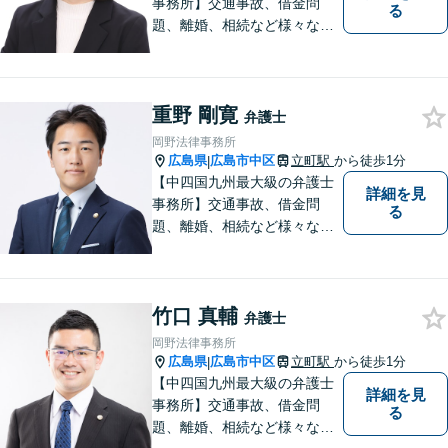
事務所】交通事故、借金問
る
題、離婚、相続など様々な問
題について、「何度でも無
料」の相談を行っています！
まずはお気軽にご相談くださ
重野 剛寛
い！
弁護士
岡野法律事務所
広島県
広島市中区
立町駅
から徒歩1分
|
【中四国九州最大級の弁護士
詳細を見
事務所】交通事故、借金問
る
題、離婚、相続など様々な問
題について、「何度でも無
料」の相談を行っています！
まずはお気軽にご相談くださ
竹口 真輔
い！
弁護士
岡野法律事務所
広島県
広島市中区
立町駅
から徒歩1分
|
【中四国九州最大級の弁護士
詳細を見
事務所】交通事故、借金問
る
題、離婚、相続など様々な問