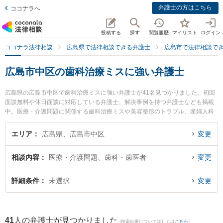
弁護士の方はこちら
ココナラへ
投稿する
探す
閲覧履歴
マイリスト
ログイン
ココナラ法律相談
広島県で法律相談できる弁護士
広島市で法律相談で
広島市中区の歯科治療ミスに強い弁護士
広島県の広島市中区で歯科治療ミスに強い弁護士が41名見つかりました。初回
面談無料や休日面談に対応している弁護士、解決事例を持つ弁護士なども掲載
中。医療・介護問題に関係する歯科治療ミスや美容整形のトラブル、産婦人科
の訴訟等の細かな分野での絞り込み検索もでき便利です。特に弁護士法人イマ
ジン今枝仁法律事務所の今枝 仁弁護士や長尾今井法律事務所の門脇 慧弁護士、
エリア
広島県、広島市中区
変更
弁護士法人プロテクトスタンス 広島事務所の黄 英世弁護士のプロフィール情報
や弁護士費用、強みなどが注目されています。『広島市中区で土日や夜間に発
相談内容
医療・介護問題、歯科・歯医者
変更
生した歯科治療ミスのトラブルを今すぐに弁護士に相談したい』『歯科治療ミ
スのトラブル解決の実績豊富な近くの弁護士を検索したい』『初回相談無料で
歯科治療ミスを法律相談できる広島市中区内の弁護士に相談予約したい』など
詳細条件
未選択
変更
でお困りの相談者さんにおすすめです。
41
人の弁護士が見つかりました
(検索結果について詳しくは
こちら
)