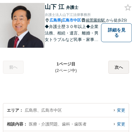
山下 江
と思っています。少しでも何
弁護士
か気になることがありました
弁護士法人山下江法律事務所
ら、お気軽にご相談くださ
広島県
広島市中区
縮景園前駅
から徒歩2分
|
い。
◆弁護士歴３０年以上◆企業
詳細を見
法務、相続・遺言、離婚・男
る
女トラブルなど民事・家事事
件全般、刑事弁護などお任せ
ください！◆縮景園前駅徒歩1
分◆月曜夜間／土曜相談可◆
1ページ目
電話／オンライン相談可◆相
前へ
次へ
(2ページ中)
談実績39,000件以上（事務所
総数）
エリア
広島県、広島市中区
変更
相談内容
医療・介護問題、歯科・歯医者
変更