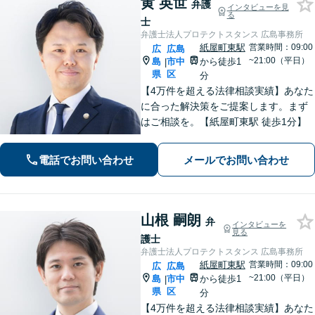
黄 英世
弁護
インタビューを見
る
士
弁護士法人プロテクトスタンス 広島事務所
紙屋町東駅
営業時間：09:00
広
広島
~21:00（平日）
島
市中
から徒歩1
|
県
区
分
【4万件を超える法律相談実績】あなた
に合った解決策をご提案します。まず
はご相談を。【紙屋町東駅 徒歩1分】
電話でお問い合わせ
メールでお問い合わせ
山根 嗣朗
弁
インタビューを
見る
護士
弁護士法人プロテクトスタンス 広島事務所
紙屋町東駅
営業時間：09:00
広
広島
~21:00（平日）
島
市中
から徒歩1
|
県
区
分
【4万件を超える法律相談実績】あなた