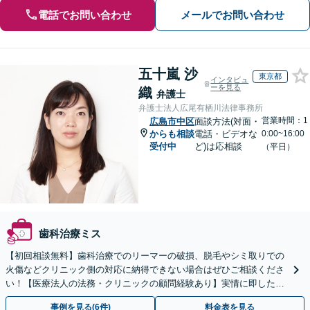
電話でお問い合わせ
メールでお問い合わせ
五十嵐 沙
東京都
インタビュ
ーを見る
織
弁護士
弁護士法人広尾有栖川法律事務所
営業時間：1
広島市中区
面談方法(対面・
からも相談
電話・ビデオな
0:00~16:00
受付中
ど)は応相談
（平日）
歯科治療ミス
【初回相談無料】歯科治療でのリーマーの破損、脱毛やシミ取りでの
火傷などクリニック側の対応に納得できない場合はぜひご相談くださ
い！【医療法人の法務・クリニックの顧問経験あり】実情に即したア
ドバイスで、納得のできるトラブルの解決を目指します。
事例を見る(6件)
料金表を見る