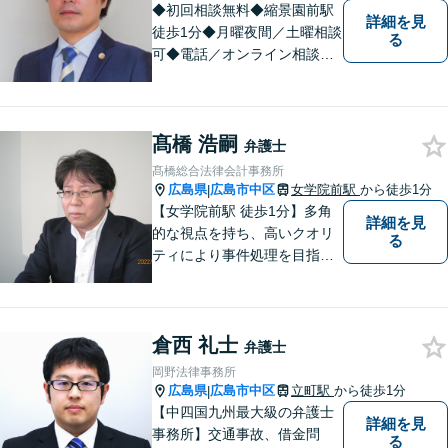
い。
◆初回相談無料◆縮景園前駅
詳細を見
徒歩1分◆月曜夜間／土曜相談
る
可◆電話／オンライン相談可
◆相談実績36,000件以上（事
務所総数）◆民事事件（任意
整理・自己破産、債権回収
髙橋 浩嗣
等）、家事事件（離婚・相続
弁護士
等）、刑事事件（刑事弁護、
髙橋総合法律会計事務所
告訴、犯罪被害者支援等）な
広島県
広島市中区
女学院前駅
から徒歩1分
|
ど
【女学院前駅 徒歩1分】多角
詳細を見
的な視点を持ち、高いクオリ
る
ティにより事件処理を目指し
ます。
倉西 礼士
弁護士
岡野法律事務所
広島県
広島市中区
立町駅
から徒歩1分
|
【中四国九州最大級の弁護士
詳細を見
事務所】交通事故、借金問
る