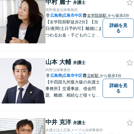
中村 麗子
い！
弁護士
熊野量規法律事務所
広島県
広島市中区
女学院前駅
から徒歩2分
|
【女学院前駅徒歩2分】【当
詳細を見
日/夜間/土日予約可】離婚にま
る
つわるお金・子どものこと、
不倫の慰謝料、相続や信託・
成年後見、個人/法人の借金か
らの再生や破産案件ならお任
山本 大輔
せください。丁寧にお話を伺
弁護士
い、お一人おひとりに合った
岡野法律事務所
解決方法を提案します。
広島県
広島市中区
立町駅
から徒歩1分
|
【中四国九州最大級の弁護士
詳細を見
事務所】交通事故、借金問
る
題、離婚、相続など様々な問
題について、「何度でも無
料」の相談を行っています！
まずはお気軽にご相談くださ
中井 克洋
い！
弁護士
弁護士法人広島メープル法律事務所