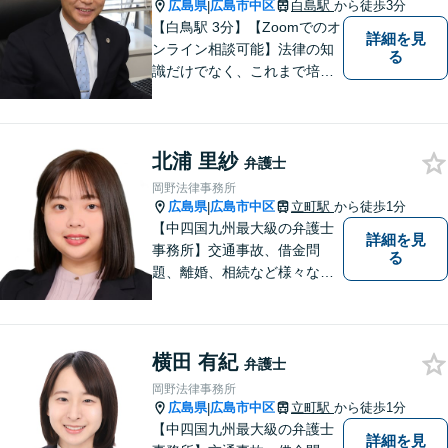
広島県
広島市中区
白島駅
から徒歩3分
|
【白鳥駅 3分】【Zoomでのオ
詳細を見
ンライン相談可能】法律の知
る
識だけでなく、これまで培っ
てきた経験や現場感覚を大切
にして、これからもご助言や
事件処理を迅速かつ丁寧に行
北浦 里紗
ってまいります。 ぜひご相談
弁護士
ください。
岡野法律事務所
広島県
広島市中区
立町駅
から徒歩1分
|
【中四国九州最大級の弁護士
詳細を見
事務所】交通事故、借金問
る
題、離婚、相続など様々な問
題について、「何度でも無
料」の相談を行っています！
まずはお気軽にご相談くださ
横田 有紀
い！
弁護士
岡野法律事務所
広島県
広島市中区
立町駅
から徒歩1分
|
【中四国九州最大級の弁護士
詳細を見