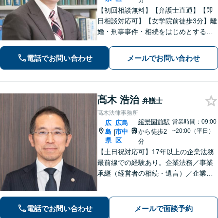
【初回相談無料】【弁護士直通】【即
日相談対応可】【女学院前徒歩3分】離
婚・刑事事件・相続をはじめとする身
近な問題について、法律面にとどまら
ない真の問題解決を目指して誠実かつ
電話でお問い合わせ
メールでお問い合わせ
迅速な対応を致します。是非、お気軽
にご相談ください。
髙木 浩治
弁護士
髙木法律事務所
縮景園前駅
営業時間：09:00
広
広島
~20:00（平日）
島
市中
から徒歩2
|
県
区
分
【土日祝対応可】17年以上の企業法務
最前線での経験あり。企業法務／事業
承継（経営者の相続・遺言）／企業の
労務問題や債権回収など、企業・経営
者さまのお悩みはご相談ください。経
験を活かした的確な対応で、企業の発
電話でお問い合わせ
メールで面談予約
展と経営をサポート。顧問契約もお任