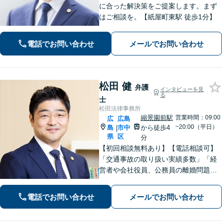
に合った解決策をご提案します。まず
はご相談を。【紙屋町東駅 徒歩1分】
電話でお問い合わせ
メールでお問い合わせ
松田 健
弁護
インタビューを見
る
士
松田法律事務所
縮景園前駅
営業時間：09:00
広
広島
~20:00（平日）
島
市中
から徒歩4
|
県
区
分
【初回相談無料あり】【電話相談可】
「交通事故の取り扱い実績多数」「経
営者や会社役員、公務員の離婚問題に
も注力」「泥沼化した相続紛争も冷静
に解決」【休日・夜間面談対応】【縮
電話でお問い合わせ
メールでお問い合わせ
景園前駅4分】