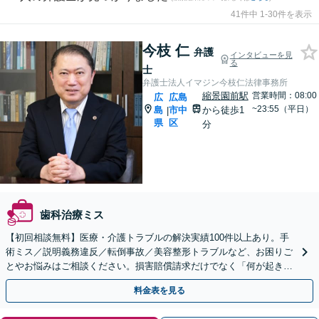
41件中 1-30件を表示
今枝 仁
弁護
インタビューを見
る
士
弁護士法人イマジン今枝仁法律事務所
縮景園前駅
営業時間：08:00
広
広島
~23:55（平日）
島
市中
から徒歩1
|
県
区
分
歯科治療ミス
【初回相談無料】医療・介護トラブルの解決実績100件以上あり。手
術ミス／説明義務違反／転倒事故／美容整形トラブルなど、お困りご
とやお悩みはご相談ください。損害賠償請求だけでなく「何が起きた
のか」真実に迫れるよう努めます【電話・Web相談可】
料金表を見る