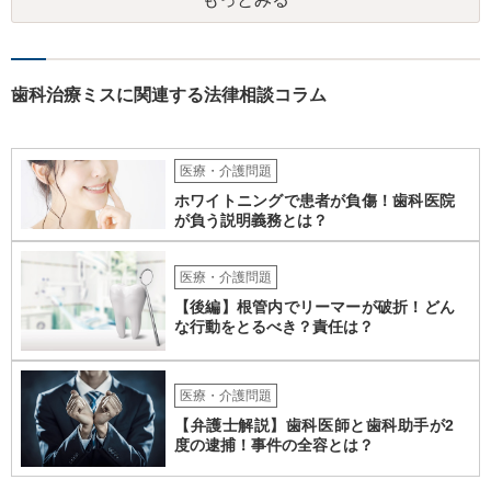
載した場合はそれ以降の交渉ハードルが上がってしまうため慎重に検
討されるとよいでしょう。
歯科治療ミスに関連する法律相談コラム
医療・介護問題
ホワイトニングで患者が負傷！歯科医院
が負う説明義務とは？
医療・介護問題
【後編】根管内でリーマーが破折！どん
な行動をとるべき？責任は？
医療・介護問題
【弁護士解説】歯科医師と歯科助手が2
度の逮捕！事件の全容とは？