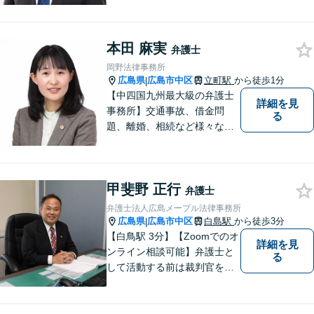
題について、「何度でも無
料」の相談を行っています！
まずはお気軽にご相談くださ
本田 麻実
い！
弁護士
岡野法律事務所
広島県
広島市中区
立町駅
から徒歩1分
|
【中四国九州最大級の弁護士
詳細を見
事務所】交通事故、借金問
る
題、離婚、相続など様々な問
題について、「何度でも無
料」の相談を行っています！
まずはお気軽にご相談くださ
甲斐野 正行
い！
弁護士
弁護士法人広島メープル法律事務所
広島県
広島市中区
白島駅
から徒歩3分
|
【白鳥駅 3分】【Zoomでのオ
詳細を見
ンライン相談可能】弁護士と
る
して活動する前は裁判官を務
めておりました。裁判官とし
ての経験を活かして、少しで
もみなさんのお力になりたい