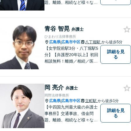
題、離婚、相続など様々な問
題について、「何度でも無
料」の相談を行っています！
まずはお気軽にご相談くださ
青谷 智晃
い！
弁護士
ひまわり法律事務所
広島県
広島市中区
八丁堀駅
から徒歩5分
|
【女学院前駅3分・八丁堀駅5
詳細を見
分】【弁護歴20年以上】初回
る
相談無料！離婚／相続／医療
問題／借金、なんでもご相談
ください！じっくり、丁寧に
相談に乗り、解決まで導き、
岡 亮介
結果に納得いただけるよう尽
弁護士
力します！【駐車場有】
岡野法律事務所
広島県
広島市中区
立町駅
から徒歩1分
|
【中四国九州最大級の弁護士
詳細を見
事務所】交通事故、借金問
る
題、離婚、相続など様々な問
題について、「何度でも無