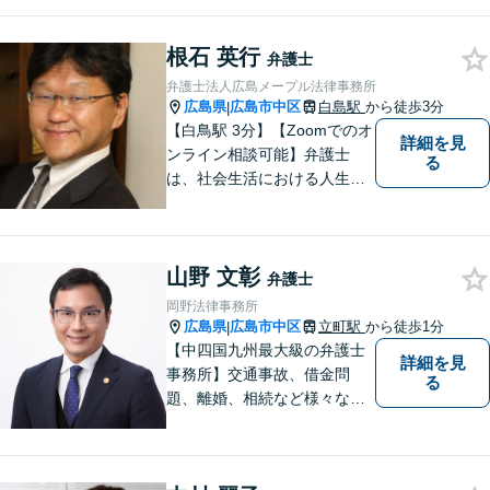
料」の相談を行っています！
まずはお気軽にご相談くださ
根石 英行
い！
弁護士
弁護士法人広島メープル法律事務所
広島県
広島市中区
白島駅
から徒歩3分
|
【白鳥駅 3分】【Zoomでのオ
詳細を見
ンライン相談可能】弁護士
る
は、社会生活における人生の
パートナー、転ばぬ先の杖だ
と考えています。リラックス
してお話しいただける環境を
山野 文彰
整えておりますので、困った
弁護士
とき、迷ったときはお気軽に
岡野法律事務所
ご相談ください。
広島県
広島市中区
立町駅
から徒歩1分
|
【中四国九州最大級の弁護士
詳細を見
事務所】交通事故、借金問
る
題、離婚、相続など様々な問
題について、「何度でも無
料」の相談を行っています！
まずはお気軽にご相談くださ