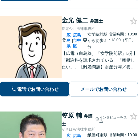
せください
金光 健二
弁護士
長尾今井法律事務所
女学院前駅
営業時間：10:00
広
広島
~18:00（平日）
島
市中
から徒歩3
|
県
区
分
【広電（白島線）「女学院前駅」5分】
「慰謝料を請求されている」「離婚し
たい」。【離婚問題】財産分与／養育
費／婚姻費用／不貞慰謝料など。遺産
分割協議、遺言書作成、遺留分侵害額
請求など【相続・遺言】料金は明確に
電話でお問い合わせ
メールでお問い合わせ
細かく設定【初回相談無料】
笠原 輔
弁護
インタビューを見
る
士
かさはら法律事務所
紙屋町東駅
営業時間：10:00
広
広島