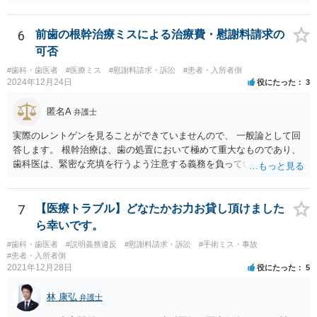
ますが、 治療契約を取消すことができれば、５万円の支払義務を消滅
て予定する定めをしてはならない。 ２ 事業主は、女性労働者が婚姻
させることができます。 消費者契約法は、いくつか取消の類型を定め
したことを理由として、解雇してはならない。 ３ 事業主は、その雇
ています。 いくつか該当しそうな取消権をご参考までのせます。 ①土
6
前歯の根幹治療ミスによる治療費・慰謝料請求の
用する女性労働者が妊娠したこと、出産したこと、労働基準法（昭和
台と被せ物の治療は通常同じ歯科で行いますので、被せ物の治療費が
可否
二十二年法律第四十九号）第六十五条第一項の規定による休業を請求
４０万円もかかるというのは 治療費という重要な事項について、不利
し、又は同項若しくは同条第二項の規定による休業をしたことその他
#歯科・歯医者
#医療ミス
#慰謝料請求・訴訟
#患者・入所者側
益なる事実の不告知があった認められると考えられます。 そのため、
2024年12月24日
役にたった
3
の妊娠又は出産に関する事由であつて厚生労働省令で定めるものを理
４０万円もかかるとは夢にも思わなかったという事情があれば、不利
由として、当該女性労働者に対して解雇その他不利益な取扱いをして
益事実の不告知を理由とした取消権を主張することが出来る可能性が
匿名A
はならない。 ４ 妊娠中の女性労働者及び出産後一年を経過しない女
弁護士
あります（消費者契約法４条２項）。 ②また、保険外治療の必要性に
性労働者に対してなされた解雇は、無効とする。ただし、事業主が当
ついて虚偽の説明があったのであれば、不実告知取消ということも考
実際のレントゲンを見ることができていませんので、 一般論として回
該解雇が前項に規定する事由を理由とする解雇でないことを証明した
えられます（消費者契約法４条１項１号）。 ③そのほか、歯科治療
答します。 根幹治療は、歯の処置において極めて重大なものであり、
ときは、この限りでない。
中、抗らうことが困難な状態で保険外治療の勧誘をされたということ
歯科医は、緊密な充填を行うよう注意する義務を負っていると考えら
であれば、最近（令和５年６月１日）施行されたばかりですが、 退去
れます。 （同趣旨の判示をした裁判例として、東京地裁平20(ワ)30392
困難場所（たとえば、待合から診察台へ）に同行された上で困惑して
号事件） 当該義務に違反した場合、診療契約の不履行又は不法行為に
契約したという類型の取消権（改正消費者契約法４条３項３号）も使
基づく損害賠償請求の可能性が生じます。 慰謝料に関しては、通院慰
7
【医療トラブル】どなたかお力お貸し頂けました
える可能性があります。 一旦、書面で消費者契約法に基づく取消権を
謝料といった形での請求になろうかと思います。
ら幸いです。
行使するので払えないという 通知をして様子をみるのも手かと思いま
す。 その他、消費生活センターに相談して、間に入ってもらうことも
#歯科・歯医者
#説明義務違反
#慰謝料請求・訴訟
#手術ミス・事故
#患者・入所者側
手かもしれません。
2021年12月28日
役にたった
5
林 康弘
弁護士