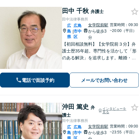
田中 千秋
弁護士
田中法律事務所
女学院前駅
営業時間：09:30
広
広島
~20:00（平日）
島
市中
から徒歩3
|
県
区
分
【初回相談無料】【女学院前３分】弁
護士歴35年超。専門性を活かして「形
のある解決」を追求します。離婚・債
務整理・不動産・相続・企業法務な
ど、個人・法人ともに実績豊富です。
話しやすい弁護士に是非ご相談くださ
電話で面談予約
メールでお問い合わせ
い。（合同庁舎内郵便局近く）
沖田 篤史
弁
インタビューを
見る
護士
田中法律事務所
女学院前駅
営業時間：09:00
広
広島
~23:55（平日）
島
市中
から徒歩3
|
県
区
分