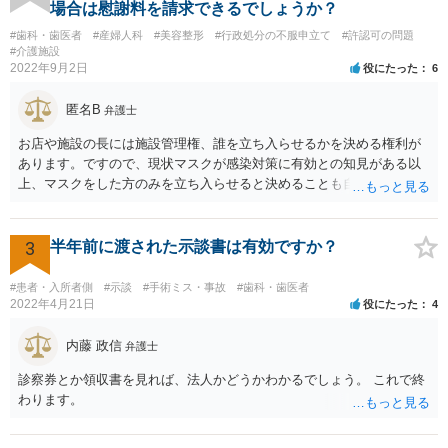
場合は慰謝料を請求できるでしょうか？
#歯科・歯医者
#産婦人科
#美容整形
#行政処分の不服申立て
#許認可の問題
#介護施設
2022年9月2日
役にたった
6
匿名B
弁護士
お店や施設の長には施設管理権、誰を立ち入らせるかを決める権利が
あります。ですので、現状マスクが感染対策に有効との知見がある以
上、マスクをした方のみを立ち入らせると決めることも自由であり、
不当な差別には当たらないと考えられます。 これが公衆浴場や旅館業
など公益的な側面のある業種ですと、公衆浴場法など各種業法で定め
られた理由以外での利用拒否は禁止されていますし、公の施設でもマ
3
半年前に渡された示談書は有効ですか？
スクなしだけでの利用拒否は問題となりえますが、民間のお店に対し
ては慰謝料の請求は認められないと考えられます。
#患者・入所者側
#示談
#手術ミス・事故
#歯科・歯医者
2022年4月21日
役にたった
4
内藤 政信
弁護士
診察券とか領収書を見れば、法人かどうかわかるでしょう。 これで終
わります。