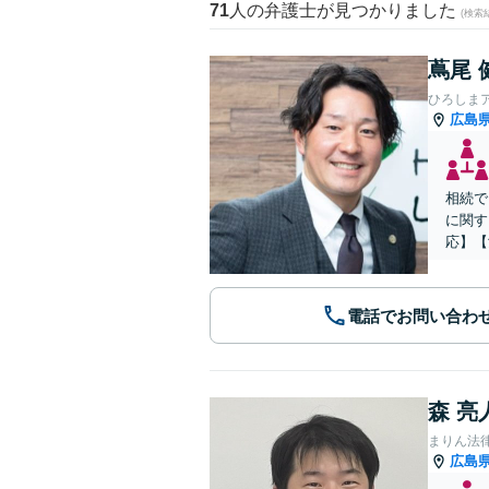
71
人の弁護士が見つかりました
(検索
蔦尾 
ひろしま
広島
相続で
に関す
応】【
電話でお問い合わ
森 亮
まりん法
広島