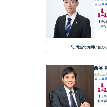
広島
【JR
円満な
電話でお問い合わ
西谷 
弁護士法人A
広島
【広島
財産調