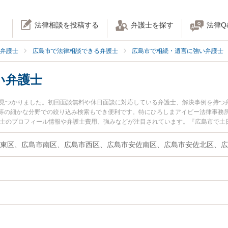
法律相談を投稿する
弁護士を探す
法律Q
弁護士
広島市で法律相談できる弁護士
広島市で相続・遺言に強い弁護士
い弁護士
名見つかりました。初回面談無料や休日面談に対応している弁護士、解決事例を持つ
等の細かな分野での絞り込み検索もでき便利です。特にひろしまアイビー法律事務所
護士のプロフィール情報や弁護士費用、強みなどが注目されています。『広島市で土
ル解決の実績豊富な近くの弁護士を検索したい』『初回相談無料で生前贈与を法律
東区、広島市南区、広島市西区、広島市安佐南区、広島市安佐北区、広