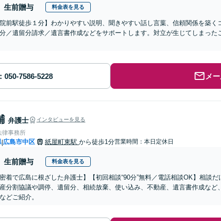
生前贈与
料金表を見る
院前駅徒歩１分】わかりやすい説明、聞きやすい話し言葉、信頼関係を築く
分／遺留分請求／遺言書作成などをサポートします。対立が生じてしまった
メー
輔
弁護士
インタビューを見る
法律事務所
県
広島市中区
紙屋町東駅
から徒歩1分
営業時間：本日定休日
|
生前贈与
料金表を見る
密着で広島に根ざした弁護士】【初回相談“90分”無料／電話相談OK】相談
産分割協議や調停、遺留分、相続放棄、使い込み、不動産、遺言書作成など
などご紹介。