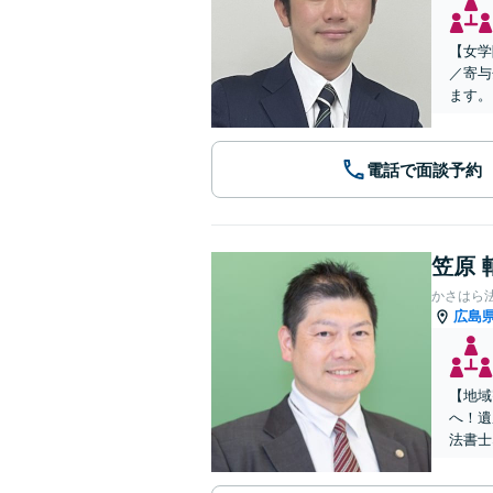
【女学
／寄与
ます。
電話で面談予約
笠原 
かさはら
広島
【地域
へ！遺
法書士