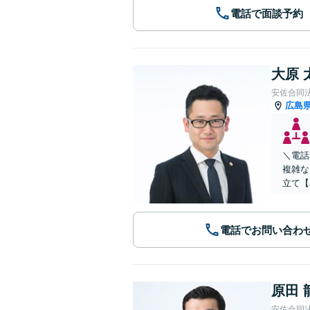
電話で面談予約
大原 
安佐合同
広島
＼電話
複雑な
立て【
電話でお問い合わ
原田 
安佐合同