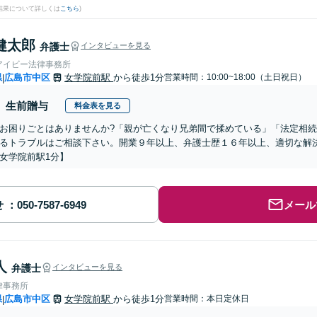
結果について詳しくは
こちら
)
健太郎
弁護士
インタビューを見る
アイビー法律事務所
県
広島市中区
女学院前駅
から徒歩1分
営業時間：10:00~18:00（土日祝日）
|
生前贈与
料金表を見る
お困りごとはありませんか?「親が亡くなり兄弟間で揉めている」「法定相
るトラブルはご相談下さい。開業９年以上、弁護士歴１６年以上、適切な解
女学院前駅1分】
せ
メール
人
弁護士
インタビューを見る
律事務所
県
広島市中区
女学院前駅
から徒歩1分
営業時間：本日定休日
|