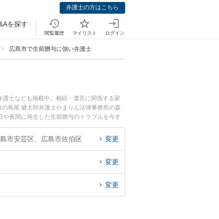
弁護士の方はこちら
&Aを探す
閲覧履歴
マイリスト
ログイン
広島市で生前贈与に強い弁護士
弁護士なども掲載中。相続・遺言に関係する家
の蔦尾 健太郎弁護士やまりん法律事務所の森
日や夜間に発生した生前贈与のトラブルを今す
相談できる広島市内の弁護士に相談予約したい』
島市安芸区、広島市佐伯区
変更
変更
変更