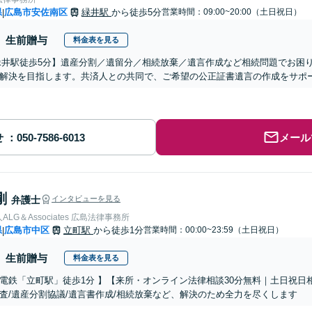
県
広島市安佐南区
緑井駅
から徒歩5分
営業時間：09:00~20:00（土日祝日）
|
生前贈与
料金表を見る
緑井駅徒歩5分】遺産分割／遺留分／相続放棄／遺言作成など相続問題でお困
解決を目指します。共済人との共同で、ご希望の公正証書遺言の作成をサポ
せ
メール
剛
弁護士
インタビューを見る
LG＆Associates 広島法律事務所
県
広島市中区
立町駅
から徒歩1分
営業時間：00:00~23:59（土日祝日）
|
生前贈与
料金表を見る
電鉄「立町駅」徒歩1分 】【来所・オンライン法律相談30分無料｜土日祝日
査/遺産分割協議/遺言書作成/相続放棄など、解決のため全力を尽くします