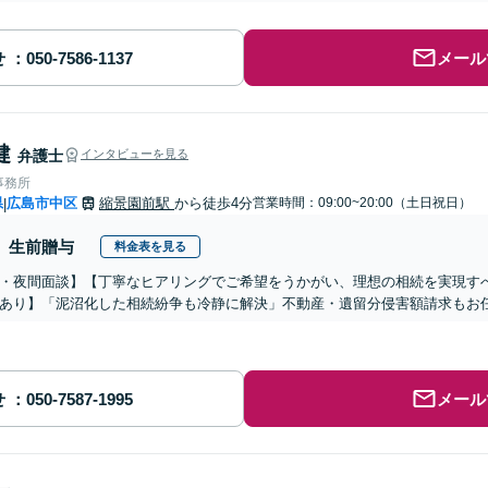
せ
メール
健
弁護士
インタビューを見る
事務所
県
広島市中区
縮景園前駅
から徒歩4分
営業時間：09:00~20:00（土日祝日）
|
生前贈与
料金表を見る
・夜間面談】【丁寧なヒアリングでご希望をうかがい、理想の相続を実現す
あり】「泥沼化した相続紛争も冷静に解決」不動産・遺留分侵害額請求もお
せ
メール