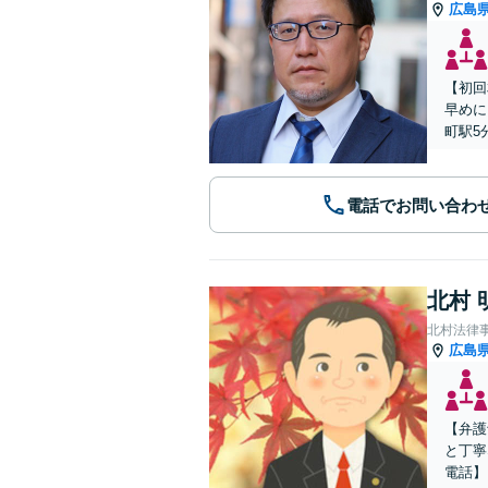
広島
【初回
早めに
町駅5
電話でお問い合わ
北村 
北村法律
広島
【弁護
と丁寧
電話】