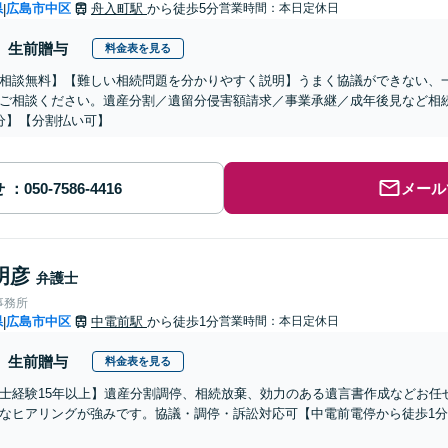
県
広島市中区
舟入町駅
から徒歩5分
営業時間：本日定休日
|
生前贈与
料金表を見る
相談無料】【難しい相続問題を分かりやすく説明】うまく協議ができない、
ご相談ください。遺産分割／遺留分侵害額請求／事業承継／成年後見など相
分】【分割払い可】
せ
メール
明彦
弁護士
事務所
県
広島市中区
中電前駅
から徒歩1分
営業時間：本日定休日
|
生前贈与
料金表を見る
士経験15年以上】遺産分割調停、相続放棄、効力のある遺言書作成などお任
なヒアリングが強みです。協議・調停・訴訟対応可【中電前電停から徒歩1