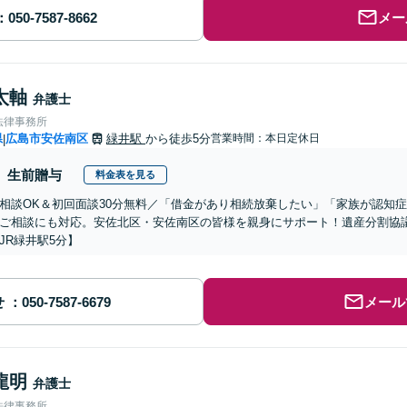
メー
太軸
弁護士
法律事務所
県
広島市安佐南区
緑井駅
から徒歩5分
営業時間：本日定休日
|
生前贈与
料金表を見る
相談OK＆初回面談30分無料／「借金があり相続放棄したい」「家族が認知
ご相談にも対応。安佐北区・安佐南区の皆様を親身にサポート！遺産分割協
JR緑井駅5分】
せ
メール
龍明
弁護士
法律事務所