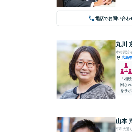
電話でお問い合わ
丸川 
木村要治
広島
「相続
回され
をサポ
山本 
平和大通