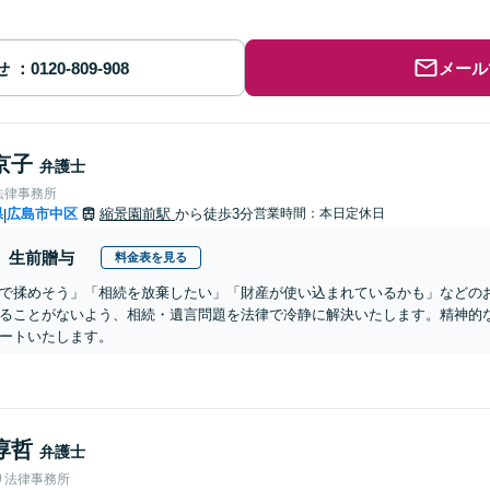
せ
メール
京子
弁護士
法律事務所
県
広島市中区
縮景園前駅
から徒歩3分
営業時間：本日定休日
|
生前贈与
料金表を見る
で揉めそう」「相続を放棄したい」「財産が使い込まれているかも」などの
ることがないよう、相続・遺言問題を法律で冷静に解決いたします。精神的
ートいたします。
淳哲
弁護士
り法律事務所