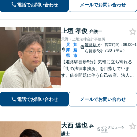
ます。また、問題となっている背景事
電話でお問い合わせ
メールでお問い合わせ
情にも気を配り、根本的な解決を目指
します。
上垣 孝俊
弁護士
天野・上垣法律会計事務所
兵
姫
姫路駅
か
営業時間：09:00~1
庫
路
|
7:30（平日）
ら徒歩5分
県
市
【姫路駅徒歩5分】気軽に立ち寄れる
「街の法律事務所」を目指していま
す。借金問題に伴う自己破産、法人破
産/離婚調停や親権、不貞の慰謝料請求
などの実績多数！困っている人の声に
しっかり耳を傾けサポートいたしま
電話でお問い合わせ
メールでお問い合わせ
す。【初回相談無料】【個室対応】
大西 達也
弁
インタビューを
見る
護士