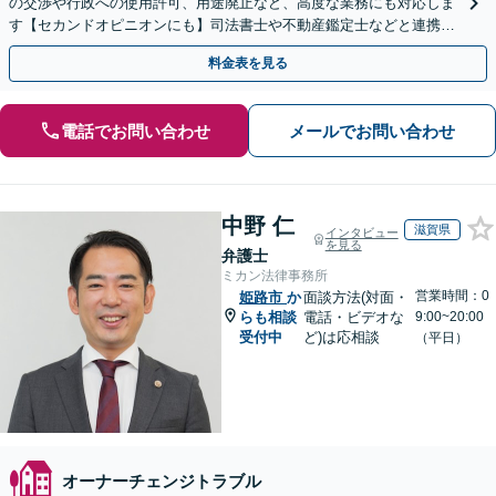
の交渉や行政への使用許可、用途廃止など、高度な業務にも対応しま
す【セカンドオピニオンにも】司法書士や不動産鑑定士などと連携。
農地や山林などもお任せください【枚方市駅6分】
料金表を見る
電話でお問い合わせ
メールでお問い合わせ
中野 仁
滋賀県
インタビュー
を見る
弁護士
ミカン法律事務所
営業時間：0
姫路市
か
面談方法(対面・
らも相談
電話・ビデオな
9:00~20:00
受付中
ど)は応相談
（平日）
オーナーチェンジトラブル