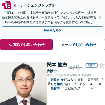
オーナーチェンジトラブル
【関西エリア対応】【弁護士歴20年以上】マンション管理士・賃貸不
動産経営管理士の資格あり。一般的なトラブルはもちろん不動産売買
／所有者不明の不動産／地主さまのお悩みにも親身になって対応しま
す【夜間・休日の相談可】
料金表を見る
電話でお問い合わせ
メールでお問い合わせ
関本 龍志
兵庫県
インタビュ
ーを見る
弁護士
弁護士法人芦屋西宮市民法律事務所
営業時間：0
姫路市
か
面談方法(対面・
らも相談
電話・ビデオな
9:30~12:00
受付中
ど)は応相談
（平日）