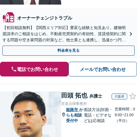
オーナーチェンジトラブル
【初回相談無料】【関西エリア対応】豊富な経験と知見あり。建物明
渡請求のご相談をはじめ、不動産売買契約の有効性、賃貸借契約に関
する問題や空き家問題の対策など。他士業とも連携し、迅速かつ円滑
な解決を目指します【顧問契約】【西宮北口駅3分】
料金表を見る
電話でお問い合わせ
メールでお問い合わせ
田頭 拓也
弁護士
大阪府
至道法律事務所
営業時間：0
姫路市
か
面談方法(対面・
らも相談
電話・ビデオな
9:00~21:00
受付中
ど)は応相談
（平日）