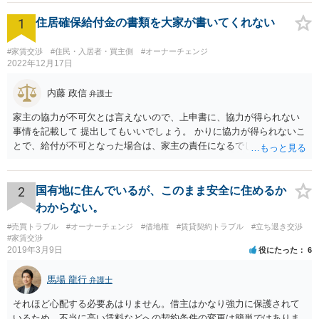
1
住居確保給付金の書類を大家が書いてくれない
#家賃交渉
#住民・入居者・買主側
#オーナーチェンジ
2022年12月17日
内藤 政信
弁護士
家主の協力が不可欠とは言えないので、上申書に、協力が得られない
事情を記載して 提出してもいいでしょう。 かりに協力が得られないこ
とで、給付が不可となった場合は、家主の責任になるでしょう。
2
国有地に住んでいるが、このまま安全に住めるか
わからない。
#売買トラブル
#オーナーチェンジ
#借地権
#賃貸契約トラブル
#立ち退き交渉
#家賃交渉
2019年3月9日
役にたった
6
馬場 龍行
弁護士
それほど心配する必要あはりません。借主はかなり強力に保護されて
いるため，不当に高い賃料などへの契約条件の変更は簡単ではありま