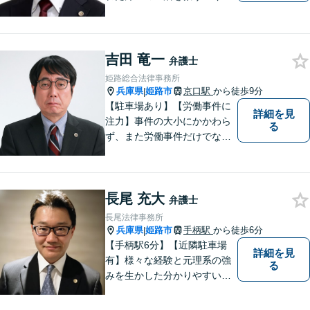
日々邁進しております。弁護
団事件にも精力的に取り組む
弁護士。お困りごとはなんで
もご相談ください。二人三脚
吉田 竜一
弁護士
で平穏な生活を取り戻しまし
姫路総合法律事務所
ょう。【Zoom・電話相談O
兵庫県
姫路市
京口駅
から徒歩9分
|
K】
【駐車場あり】【労働事件に
詳細を見
注力】事件の大小にかかわら
る
ず、また労働事件だけでなく
全ての事件について、引き受
けた事件は依頼者の目線で依
頼者とともに頑張っていきた
長尾 充大
いと考えています。 お気軽に
弁護士
ご相談ください。
長尾法律事務所
兵庫県
姫路市
手柄駅
から徒歩6分
|
【手柄駅6分】【近隣駐車場
詳細を見
有】様々な経験と元理系の強
る
みを生かした分かりやすい・
丁寧な説明を心がけておりま
す。 言葉だけの説明ではな