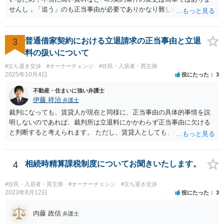
せんし，「追う」のも正当事由が必要でありかなり難しいのです。 周
辺の土地をまとめて購入したいという人がいるのであれば，むしろ良
い条件で立退料等を支払ってもらえるかもしれません。 なので無理し
て所有権を取得する必要はないと思いますが，まずは価格ですよね。
3
普通借家契約における立退請求の正当事由と立退
ローンが組めないということはないと思いますが，金融機関に相談さ
料の扱いについて
れてみてはいかがでしょうか。 買うとしたら，という条件をしっかり
#立ち退き交渉
#オーナーチェンジ
#住民・入居者・買主側
把握して，その上で，買うか，借り続けるか，というのはどちらにも
2025年10月4日
役にたった
3
メリットデメリットありますので価値判断の問題といえそうです。
不動産・住まいに強い弁護士
伊藤 祥治
弁護士
裁判になっても、賃貸人が現在と同様に、正当事由の具体的事情を説
明しないのであれば、裁判所は立退料にかかわらず正当事由に欠ける
と判断すると考えられます。 ただし、賃貸人としても、裁判を始める
のであれば、耐震診断をする、補強工事の見積を取る、再開発の説明
資料を作成する、などの準備をするのが通常です。 その場合には、一
応の正当事由があるので立退料と引き換えに明渡請求が認められるこ
4
相続時精算課税制度についてお聞きいたします。
ともありますし、それでも一応の正当事由もないとして立退料にかか
わらず正当事由に欠けるとして明渡請求が認められないこともありま
#住民・入居者・買主側
#オーナーチェンジ
#立ち退き交渉
す。
2023年8月12日
役にたった
3
内藤 政信
弁護士