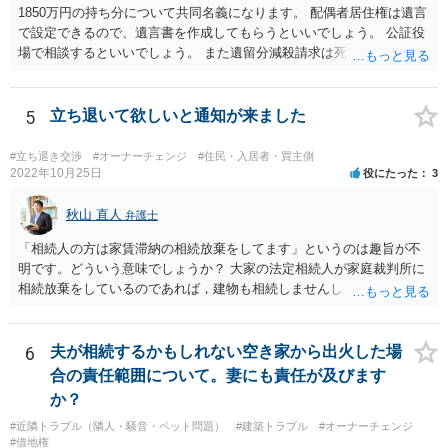
1850万円の持ち分について共同名義になります。 配偶者居住権は遺言
で設定できるので、遺言書を作成してもらうといいでしょう。 公証役
場で相談するといいでしょう。 また遺留分減殺請求は死亡前10年分の
贈与が対象なので、贈与から10年たてば請 求を受けることはないです
ね。
5
立ち退いて欲しいと通知が来ました
#立ち退き交渉
#オーナーチェンジ
#住民・入居者・買主側
2022年10月25日
役にたった
3
秋山 直人
弁護士
「相続人の方は家賃滞納の相続放棄をしてます」というのは趣旨が不
明です。どういう意味でしょうか？ 大家の法定相続人が家庭裁判所に
相続放棄をしているのであれば，建物も相続しませんし，相続放棄を
していないのであれば，建物も滞納賃料債権も相続します。 賃料滞納
状態にあるということは，賃貸借契約自体を解除されても文句が言え
ない状態にあるということなので，通常，立退料はもらえません。 立
6
夫が相続するかもしれない空き家から出火した場
退料を請求したり，立退きを拒否するのであれば，まずは滞納賃料の
合の責任範囲について。妻にも責任が及びます
解消が先決です。
か？
#近隣トラブル（隣人・騒音・ペット問題）
#建築トラブル
#オーナーチェンジ
#借地権