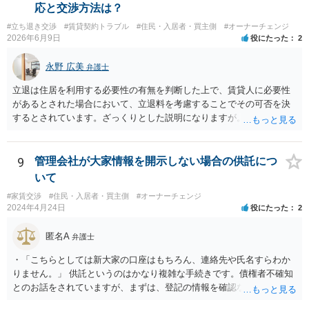
ては瑕疵と判断される可能性があります。 2. 当方は購入時点で賃貸借
応と交渉方法は？
契約が継続中であり、給湯管等の劣化状態を実見できませんでした。
#立ち退き交渉
#賃貸契約トラブル
#住民・入居者・買主側
#オーナーチェンジ
この点は契約不適合の主張において、有利な事情と評価される可能性
2026年6月9日
役にたった
2
はありますか？ 当事者がその劣化状態を想定していたか（想定するの
が相当か）が重要ですので、劣化状態を確認していないことをもっ
永野 広美
弁護士
て、直ちに有利な事情にはならないと思われます。 3. 売主または仲介
業者から、給湯管や水回りに関して劣化・交換歴などの説明は一切あ
立退は住居を利用する必要性の有無を判断した上で、賃貸人に必要性
りませんでした。この点は「説明義務違反」としての損害賠償請求に
があるとされた場合において、立退料を考慮することでその可否を決
使える可能性はありますか？ 売主または仲介業者が給湯管の劣化等を
するとされています。ざっくりとした説明になりますが。具体的な事
認識していたにもかかわらず、説明を一切しなかった場合、説明義務
情いかんによっては要求が通る可能性はあり得ます。詳しいお話をお
違反として損害賠償請求が認められる可能性があります。 4. 本件の給
聞かせください。
湯管は壁体内に埋設されており、購入時の目視確認が困難でした。こ
9
管理会社が大家情報を開示しない場合の供託につ
のような隠れた部分の損傷は、契約不適合責任の対象となり得るでし
いて
ょうか？ なりえます。 壁体内に埋設されているなど、購入時の通常の
注意では発見できない「隠れた」部分の損傷も、契約不適合責任の対
#家賃交渉
#住民・入居者・買主側
#オーナーチェンジ
2024年4月24日
役にたった
2
象となり得ます。「瑕疵」とは、目的物が通常有すべき品質・性能を
欠いている状態を指すため、その損傷が目視で確認できるか否かは、
匿名A
瑕疵の成否を直接左右するものではありません。
弁護士
・「こちらとしては新大家の口座はもちろん、連絡先や氏名すらわか
りません。」 供託というのはかなり複雑な手続きです。債権者不確知
とのお話をされていますが、まずは、登記の情報を確認なさってくだ
さい。所有者変更により、氏名や住所が記載されますので。