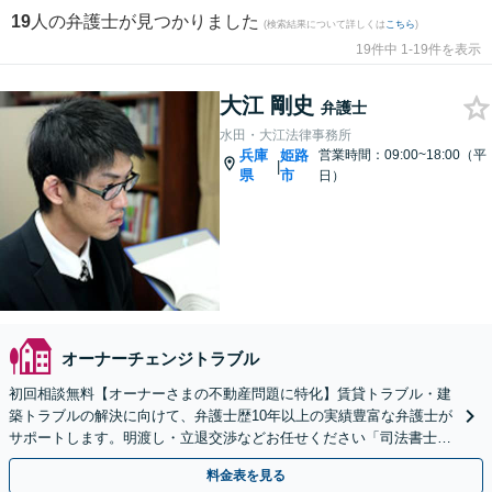
19
人の弁護士が見つかりました
(検索結果について詳しくは
こちら
)
19件中 1-19件を表示
大江 剛史
弁護士
水田・大江法律事務所
兵庫
姫路
営業時間：09:00~18:00（平
|
県
市
日）
オーナーチェンジトラブル
初回相談無料【オーナーさまの不動産問題に特化】賃貸トラブル・建
築トラブルの解決に向けて、弁護士歴10年以上の実績豊富な弁護士が
サポートします。明渡し・立退交渉などお任せください「司法書士・
税理士など他士業と連携」【休日・夜間面談可】
料金表を見る