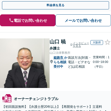
へと導くサポートを行っています。
料金表を見る
電話でお問い合わせ
メールでお問い合わせ
山口 暁
大阪府
インタビュー
を見る
弁護士
山口法律事務所
営業時間：1
姫路市
か
面談方法(対面・
らも相談
電話・ビデオな
0:00~18:00
受付中
ど)は応相談
（平日）
オーナーチェンジトラブル
【初回面談無料】【弁護士歴20年以上】【再開発をサポート】立退料