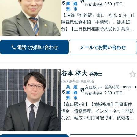
庫
路
|
3:59（平日）
ら徒歩9分
県
市
【JR線『姫路駅』南口、徒歩 9 分｜山
陽電気鉄道本線『手柄駅』、徒歩10
分】【土日祝日相談予約受付】兵庫県
で法律問題でお困りの方、豊富な実績
と専門性を持つ弁護士が解決を目指し
電話でお問い合わせ
メールでお問い合わせ
ます。
谷本 将大
弁護士
姫路総合法律事務所
兵
姫
京口駅
か
営業時間：09:30~1
庫
路
|
7:30（平日）
ら徒歩9分
県
市
【京口駅9分】【地域密着】刑事事件、
借金・債務整理、インターネット問題
など、幅広く対応可能です。依頼者さ
まが抱える苦悩や苦しみにできる限り
寄り添い、丁寧かつ親身に対応いたし