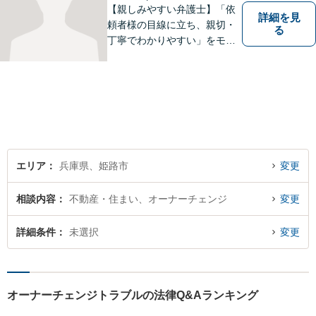
い。
【親しみやすい弁護士】「依
詳細を見
頼者様の目線に立ち、親切・
る
丁寧でわかりやすい」をモッ
トーにご相談しやすい雰囲気
作りを心がけております。借
金問題や離婚問題など自分で
はどうにもならないと思える
事でも、弁護士に相談するこ
とでスムーズな解決に繋がる
ことがあります。
エリア
兵庫県、姫路市
変更
相談内容
不動産・住まい、オーナーチェンジ
変更
詳細条件
未選択
変更
オーナーチェンジトラブルの法律Q&Aランキング