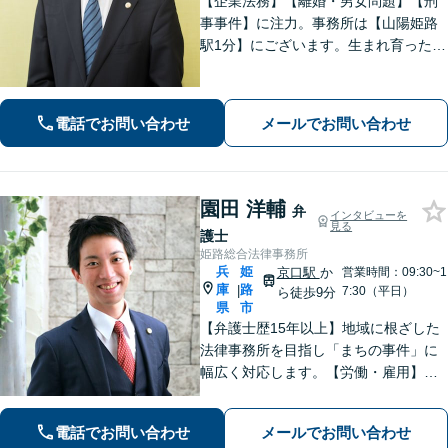
【企業法務】【離婚・男女問題】【刑
事事件】に注力。事務所は【山陽姫路
駅1分】にございます。生まれ育った故
郷であることから、姫路エリア・播磨
地域の皆様の困りごとを解決していき
たいと考えています。【電話相談可
電話でお問い合わせ
メールでお問い合わせ
能】お気軽にご相談ください。
園田 洋輔
弁
インタビューを
見る
護士
姫路総合法律事務所
兵
姫
京口駅
か
営業時間：09:30~1
庫
路
|
7:30（平日）
ら徒歩9分
県
市
【弁護士歴15年以上】地域に根ざした
法律事務所を目指し「まちの事件」に
幅広く対応します。【労働・雇用】残
業代の未払い、不当解雇に悩んでいま
せんか？正しい知識で正当な権利を主
電話でお問い合わせ
メールでお問い合わせ
張します。【相続・遺言】遺言書作成