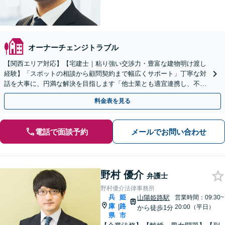
オーナーチェンジトラブル
【関西エリア対応】【宅建士｜粘り強い交渉力・豊富な建物明け渡し
経験】「スポットの相談から顧問契約まで幅広くサポート」丁寧な対
話を大事に、円満な解決を目指します「他士業とも適宜連携し、不動
産経営者さまに法的観点から戦略的なアドバイスを提供」
料金表を見る
電話で面談予約
メールでお問い合わせ
野村 優介
弁護士
野村優介法律事務所
兵
姫
山陽姫路駅
営業時間：09:30~
庫
路
|
20:00（平日）
から徒歩1分
県
市