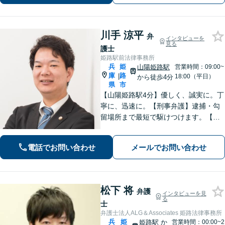
のサポートはお任せください。
川手 涼平
弁
インタビューを
見る
護士
姫路駅前法律事務所
兵
姫
山陽姫路駅
営業時間：09:00~
庫
路
|
18:00（平日）
から徒歩4分
県
市
【山陽姫路駅4分】優しく、誠実に。丁
寧に、迅速に。【刑事弁護】逮捕・勾
留場所まで最短で駆けつけます。【債
務整理】どんな事情があってもあなた
の生活再建をサポートします。【交通
電話でお問い合わせ
メールでお問い合わせ
事故】「こんな相談でも大丈夫だろう
か」と躊躇されている方もご相談くだ
さい。
松下 将
弁護
インタビューを見
る
士
弁護士法人ALG＆Associates 姫路法律事務所
兵
姫
姫路駅
か
営業時間：00:00~2