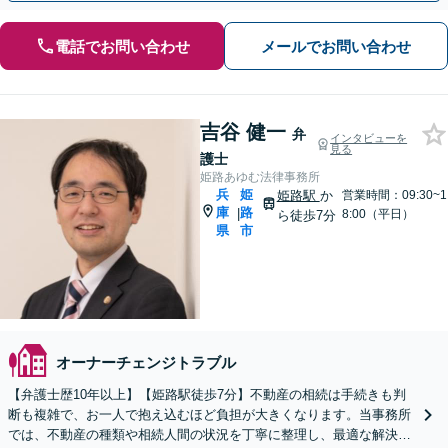
電話でお問い合わせ
メールでお問い合わせ
吉谷 健一
弁
インタビューを
見る
護士
姫路あゆむ法律事務所
兵
姫
姫路駅
か
営業時間：09:30~1
庫
路
|
8:00（平日）
ら徒歩7分
県
市
オーナーチェンジトラブル
【弁護士歴10年以上】【姫路駅徒歩7分】不動産の相続は手続きも判
断も複雑で、お一人で抱え込むほど負担が大きくなります。当事務所
では、不動産の種類や相続人間の状況を丁寧に整理し、最適な解決策