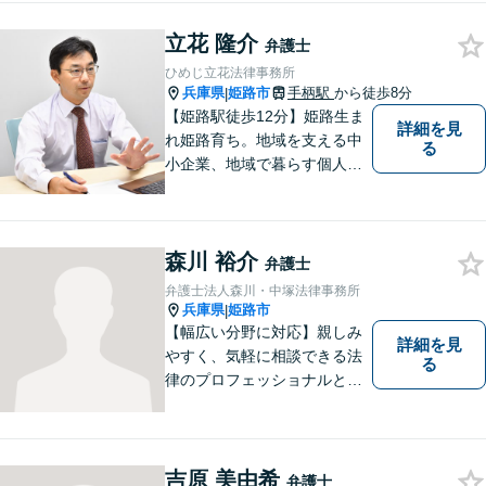
く、図や絵を書き、分かりや
立花 隆介
すい例を挙げて説明を行いま
弁護士
す。ぜひご相談ください。
ひめじ立花法律事務所
兵庫県
姫路市
手柄駅
から徒歩8分
|
【姫路駅徒歩12分】姫路生ま
詳細を見
れ姫路育ち。地域を支える中
る
小企業、地域で暮らす個人に
とって、頼れるパートナーを
目指します。一般民事から企
業法務、刑事事件の被害者救
森川 裕介
済など幅広い問題に積極的に
弁護士
取り組みます。お気軽にご相
弁護士法人森川・中塚法律事務所
談ください。
兵庫県
姫路市
|
【幅広い分野に対応】親しみ
詳細を見
やすく、気軽に相談できる法
る
律のプロフェッショナルとし
て、日々精進しております。
あなたの法律のパートナーと
して、解決への第一歩を全力
でサポートいたします。些細
吉原 美由希
弁護士