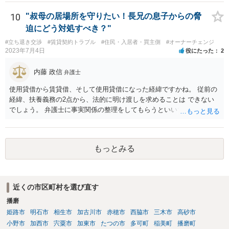
10
"叔母の居場所を守りたい！長兄の息子からの脅
迫にどう対処すべき？"
#立ち退き交渉
#賃貸契約トラブル
#住民・入居者・買主側
#オーナーチェンジ
2023年7月4日
役にたった
2
内藤 政信
弁護士
使用貸借から賃貸借、そして使用貸借になった経緯ですかね。 従前の
経緯、扶養義務の2点から、法的に明け渡しを求めることは できない
でしょう。 弁護士に事実関係の整理をしてもらうといいでしょう。
もっとみる
近くの市区町村を選び直す
播磨
姫路市
明石市
相生市
加古川市
赤穂市
西脇市
三木市
高砂市
小野市
加西市
宍粟市
加東市
たつの市
多可町
稲美町
播磨町