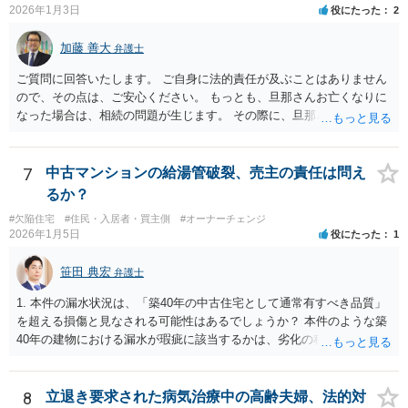
2026年1月3日
役にたった
2
加藤 善大
弁護士
ご質問に回答いたします。 ご自身に法的責任が及ぶことはありません
ので、その点は、ご安心ください。 もっとも、旦那さんお亡くなりに
なった場合は、相続の問題が生じます。 その際に、旦那さんが損害賠
償金の満額の支払ができていない場合は、 その支払債務も相続するこ
とにはなります。 また、建物は旦那さんも２分の１を相続したことに
なっていますが、 遺産分割未了のまま旦那さんが亡くなると、ご質問
7
中古マンションの給湯管破裂、売主の責任は問え
者様がその２分の１の分を相続することになります。 借家に建ってい
るか？
る建物の相続問題が２０年以上未解決である理由が不明ではあります
#欠陥住宅
#住民・入居者・買主側
#オーナーチェンジ
が、 まずはその点をはっきりさせた方がよさそうですね。 ご質問に対
2026年1月5日
役にたった
1
する回答は以上ですが、可能であれば、ご依頼になるかは別にして、
お近くの弁護士に直接相談されて、今後の対応についてアドバイスを
笹田 典宏
弁護士
求めることをおすすめいたします。 ご参考にしていただけますと幸い
です。
1. 本件の漏水状況は、「築40年の中古住宅として通常有すべき品質」
を超える損傷と見なされる可能性はあるでしょうか？ 本件のような築
40年の建物における漏水が瑕疵に該当するかは、劣化の程度や居住へ
の影響などを考慮して判断されます。 築40年という築年数を考慮すれ
ば、通常生じうる事象であるとも考えられます。 一方で、建物内部の
漏水は居住を困難にする要素の一つであり、漏水の箇所や程度によっ
8
立退き要求された病気治療中の高齢夫婦、法的対