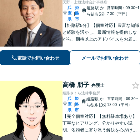
天野・上垣法律会計事務所
兵
姫
姫路駅
か
営業時間：09:30~1
庫
路
|
7:30（平日）
ら徒歩5分
県
市
【姫路駅5分】【個室対応】豊富な知識
と経験を活かし、最新情報を提供しな
がら、期待以上のアドバイスをお届け
します。 お客様とのコミュニケーショ
ンを大切にし、信頼関係を築きながら
電話でお問い合わせ
メールでお問い合わせ
課題解決に全力を尽くします。
高橋 朋子
弁護士
姫路さくら法律事務所
兵
姫
姫路駅
か
営業時間：09:30~
庫
路
|
18:00（平日）
ら徒歩10分
県
市
【完全個室対応】【無料駐車場あり】
丁寧なヒアリング、分かりやすい説
明、依頼者に寄り添う解決を心がけて
います。離婚事件、相続問題、犯罪被