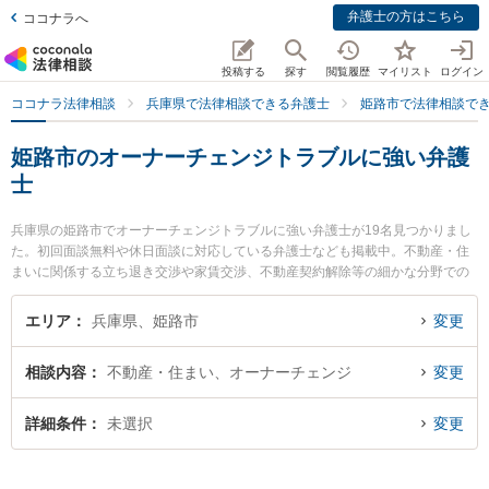
弁護士の方はこちら
ココナラへ
投稿する
探す
閲覧履歴
マイリスト
ログイン
ココナラ法律相談
兵庫県で法律相談できる弁護士
姫路市で法律相談で
姫路市のオーナーチェンジトラブルに強い弁護
士
兵庫県の姫路市でオーナーチェンジトラブルに強い弁護士が19名見つかりまし
た。初回面談無料や休日面談に対応している弁護士なども掲載中。不動産・住
まいに関係する立ち退き交渉や家賃交渉、不動産契約解除等の細かな分野での
絞り込み検索もでき便利です。特に水田・大江法律事務所の大江 剛史弁護士や
姫路あゆむ法律事務所の吉谷 健一弁護士、野村優介法律事務所の野村 優介弁護
エリア
兵庫県、姫路市
変更
士のプロフィール情報や弁護士費用、強みなどが注目されています。『姫路市
で土日や夜間に発生したオーナーチェンジトラブルのトラブルを今すぐに弁護
相談内容
不動産・住まい、オーナーチェンジ
変更
士に相談したい』『オーナーチェンジトラブルのトラブル解決の実績豊富な近
くの弁護士を検索したい』『初回相談無料でオーナーチェンジトラブルを法律
相談できる姫路市内の弁護士に相談予約したい』などでお困りの相談者さんに
詳細条件
未選択
変更
おすすめです。