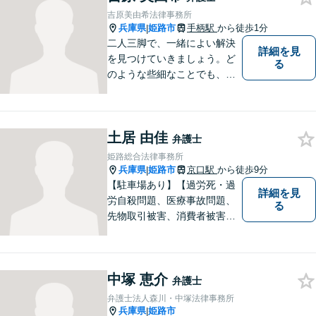
なことでもお気軽にご相談く
吉原美由希法律事務所
ださい。
兵庫県
姫路市
手柄駅
から徒歩1分
|
二人三脚で、一緒によい解決
詳細を見
を見つけていきましょう。ど
る
のような些細なことでも、ま
ずはご相談ください。
土居 由佳
弁護士
姫路総合法律事務所
兵庫県
姫路市
京口駅
から徒歩9分
|
【駐車場あり】【過労死・過
詳細を見
労自殺問題、医療事故問題、
る
先物取引被害、消費者被害、
サラ金・クレジット被害】被
害に遭われた方の立場で問題
の解決を図ると共に、よりよ
中塚 恵介
い社会になるためのお力にな
弁護士
ることができればと考えてい
弁護士法人森川・中塚法律事務所
ます。 お気軽にご相談くださ
兵庫県
姫路市
|