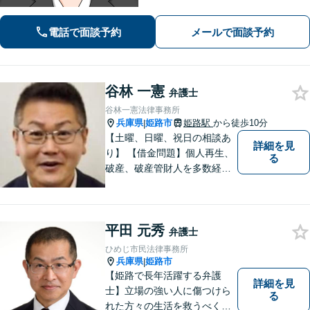
害者支援の実績多数。不動産（明渡
し、賃料請求、区分所有等）に関する
電話で面談予約
メールで面談予約
問題についてもご相談下さい。
谷林 一憲
弁護士
谷林一憲法律事務所
兵庫県
姫路市
姫路駅
から徒歩10分
|
【土曜、日曜、祝日の相談あ
詳細を見
り】 【借金問題】個人再生、
る
破産、破産管財人を多数経
験。 最長２年の分割払いも可
能です。分割払いでも受任後
直ちに受任通知を送付しま
平田 元秀
す。 【交通事故】後遺障害の
弁護士
認定を獲得した事案を多数経
ひめじ市民法律事務所
験。
兵庫県
姫路市
|
【姫路で長年活躍する弁護
詳細を見
士】立場の強い人に傷つけら
る
れた方々の生活を救うべく、