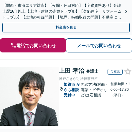
【関西・東海エリア対応】【夜間・休日対応】【宅建資格あり】弁護
士歴16年以上【土地・建物の売買トラブル】【欠陥住宅、リフォーム
トラブル】【土地の相続問題】【境界、時効取得の問題】不動産に関
するトラブル全般の解決に豊富な経験あり。
料金表を見る
電話でお問い合わせ
メールでお問い合わせ
上田 孝治
弁護士
兵庫県
神戸さきがけ法律事務所
営業時間：1
姫路市
か
面談方法(対面・
らも相談
電話・ビデオな
0:00~17:30
受付中
ど)は応相談
（平日）