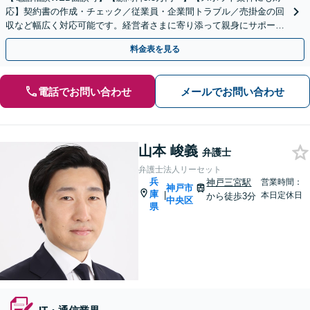
応】契約書の作成・チェック／従業員・企業間トラブル／売掛金の回
収など幅広く対応可能です。経営者さまに寄り添って親身にサポート
いたします。個人事業主・フリーランスにも対応。
料金表を見る
電話でお問い合わせ
メールでお問い合わせ
山本 峻義
弁護士
弁護士法人リーセット
兵
神戸三宮駅
営業時間：
神戸市
庫
|
本日定休日
から徒歩3分
中央区
県