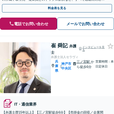
ます【分割払いあり】
料金表を見る
電話でお問い合わせ
メールでお問い合わせ
崔 舜記
弁護
インタビューを見
る
士
弁護士法人セラヴィ
兵
三ノ宮駅
か
営業時間：本
神戸市
庫
|
日定休日
ら徒歩6分
中央区
県
IT・通信業界
【弁護士歴15年以上】【三ノ宮駅徒歩6分】【売掛金の回収／企業間