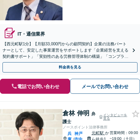
IT・通信業界
【​西元町駅1分】【月額33,000円からの顧問契約】企業の法務パート
ナーとして、安定した事業運営をサポートします「企業経営を支える
契約書サポート」「実効性のある労務管理体制の構築」「コンプライ
アンス重視の健全な体制」【休日・夜間相談可】
料金表を見る
電話でお問い合わせ
メールでお問い合わせ
倉林 伸明
弁
インタビューを
見る
護士
ノースポイント法律事務所
元町駅
か
営業時間：09:00
兵
神戸
~19:00（土日）
庫
市中
ら徒歩1
|