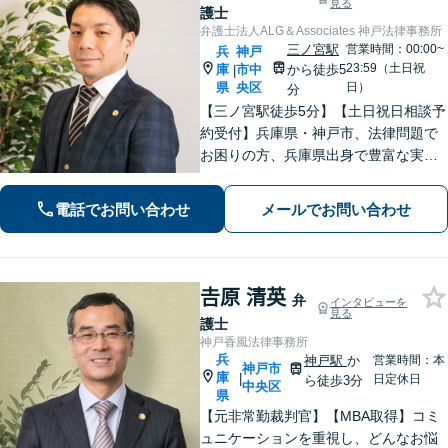
見る
護士
弁護士法人ALG＆Associates 神戸法律事務所
三ノ宮駅
営業時間：00:00~
兵
神戸
23:59（土日祝
庫
市中
から徒歩5
|
県
央区
日）
分
【三ノ宮駅徒歩5分】【土日祝日相談予
約受付】兵庫県・神戸市、法律問題で
お困りの方、兵庫県出身で豊富な実績
と専門性を持つ弁護士が、ともに解決
を目指します。どうぞお気軽にご相談
電話でお問い合わせ
メールでお問い合わせ
ください。
𠮷原 清英
弁
インタビューを
見る
護士
神戸香風法律事務所
兵
神戸駅
か
営業時間：本
神戸市
庫
|
日定休日
ら徒歩3分
中央区
県
【元非常勤裁判官】【MBA取得】コミ
ュニケーションを重視し、どんなお悩