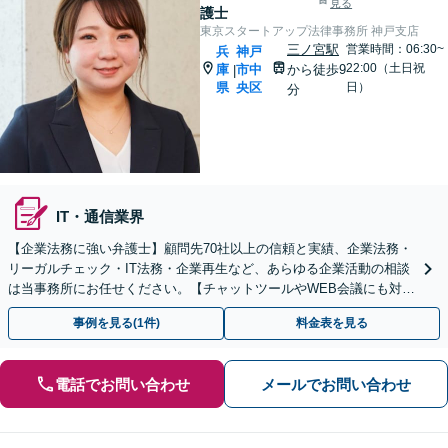
見る
護士
東京スタートアップ法律事務所 神戸支店
三ノ宮駅
営業時間：06:30~
兵
神戸
22:00（土日祝
庫
市中
から徒歩9
|
県
央区
日）
分
IT・通信業界
【企業法務に強い弁護士】顧問先70社以上の信頼と実績、企業法務・
リーガルチェック・IT法務・企業再生など、あらゆる企業活動の相談
は当事務所にお任せください。【チャットツールやWEB会議にも対
応】
事例を見る(1件)
料金表を見る
電話でお問い合わせ
メールでお問い合わせ