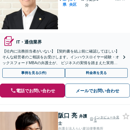
県
央区
分
IT・通信業界
【社内に法務担当者がいない】【契約書を結ぶ前に確認してほしい】
そんな経営者のご相談をお受けします。インハウスロイヤー経験・オ
ックスフォードMBAの弁護士が、 ビジネスの実情を踏まえた実用的
な解決策をご提案します。【土日夜間・Web相談歓迎】
事例を見る(1件)
料金表を見る
電話でお問い合わせ
メールでお問い合わせ
阪口 亮
弁護
インタビューを見
る
士
弁護士法人らい麦法律事務所