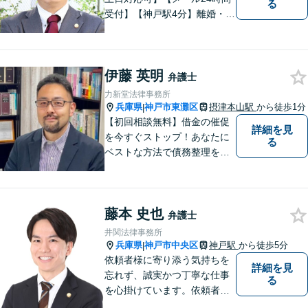
る
受付】【神戸駅4分】離婚・男
女問題、相続・遺言、刑事事
件など、幅広く対応。相談者
さまのご意向に沿った解決を
伊藤 英明
目指します。どんなささいな
弁護士
事でも、お気軽にご相談くだ
力新堂法律事務所
さい。
兵庫県
神戸市東灘区
摂津本山駅
から徒歩1分
|
【初回相談無料】借金の催促
詳細を見
を今すぐストップ！あなたに
る
ベストな方法で債務整理をサ
ポート【知的財産の紛争にも
強い】元IT研究者である弁護
士・弁理士（コンピュータサ
藤本 史也
イエンスの博士号も保有）と
弁護士
交渉経験が豊富な弁護士
井関法律事務所
兵庫県
神戸市中央区
神戸駅
から徒歩5分
|
依頼者様に寄り添う気持ちを
詳細を見
忘れず、誠実かつ丁寧な仕事
る
を心掛けています。依頼者様
の主張に耳を傾け、法的に主