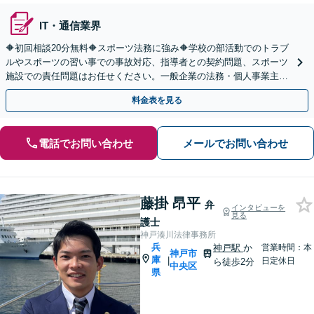
IT・通信業界
🔶初回相談20分無料🔶スポーツ法務に強み🔶学校の部活動でのトラブ
ルやスポーツの習い事での事故対応、指導者との契約問題、スポーツ
施設での責任問題はお任せください。一般企業の法務・個人事業主の
相談にも対応【顧問契約】【三ノ宮駅6分】
料金表を見る
電話でお問い合わせ
メールでお問い合わせ
藤掛 昂平
弁
インタビューを
見る
護士
神戸湊川法律事務所
兵
神戸駅
か
営業時間：本
神戸市
庫
|
日定休日
ら徒歩2分
中央区
県