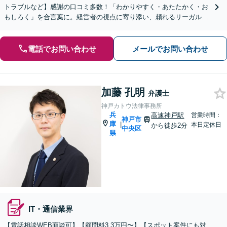
トラブルなど】感謝の口コミ多数！「わかりやすく・あたたかく・お
もしろく」を合言葉に。経営者の視点に寄り添い、頼れるリーガルパ
ートナーを目指します【初回面談20分無料】
電話でお問い合わせ
メールでお問い合わせ
加藤 孔明
弁護士
神戸カトウ法律事務所
兵
高速神戸駅
営業時間：
神戸市
庫
|
本日定休日
から徒歩2分
中央区
県
IT・通信業界
【電話相談WEB面談可】【顧問料3.3万円〜】【スポット案件にも対