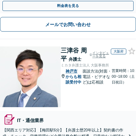
判断を・セカンドオピニオンもお気軽に【北新地駅1分】
料金表を見る
メールでお問い合わせ
三津谷 周
大阪府
インタビュ
ーを見る
平
弁護士
ミカタ弁護士法人 大阪事務所
営業時間：10:
神戸市
面談方法(対面・
からも相
電話・ビデオな
00~18:00（土
談受付中
ど)は応相談
日祝日）
IT・通信業界
【関西エリア対応】【梅田駅6分】【弁護士歴20年以上】契約書の作