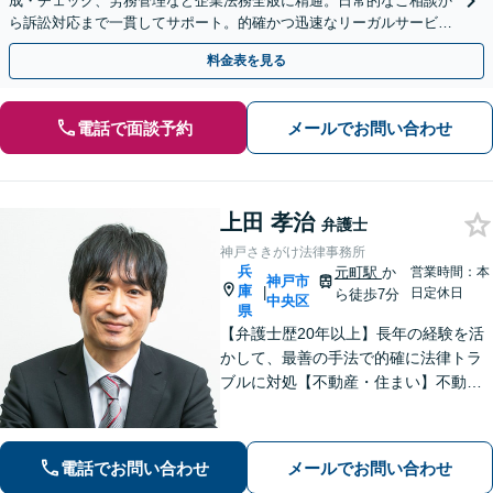
成・チェック、労務管理など企業法務全般に精通。日常的なご相談か
ら訴訟対応まで一貫してサポート。的確かつ迅速なリーガルサービス
を提供します。【初回相談可能】【WEB面談可能】
料金表を見る
電話で面談予約
メールでお問い合わせ
上田 孝治
弁護士
神戸さきがけ法律事務所
兵
元町駅
か
営業時間：本
神戸市
庫
|
日定休日
ら徒歩7分
中央区
県
【弁護士歴20年以上】長年の経験を活
かして、最善の手法で的確に法律トラ
ブルに対処【不動産・住まい】不動産
関係の資格を複数所持。不動産案件の
取扱い多数【相続・遺言】他士業と連
携してワンストップで解決【夜間・休
電話でお問い合わせ
メールでお問い合わせ
日相談可】【元町駅7分】