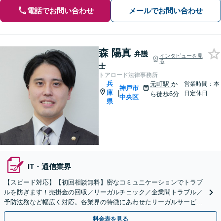
電話でお問い合わせ
メールでお問い合わせ
森 陽真
弁護
インタビューを見
る
士
トアロード法律事務所
兵
元町駅
か
営業時間：本
神戸市
庫
|
日定休日
ら徒歩6分
中央区
県
IT・通信業界
【スピード対応】【初回相談無料】密なコミュニケーションでトラブ
ルを防ぎます！売掛金の回収／リーガルチェック／企業間トラブル／
予防法務など幅広く対応。各業界の特徴にあわせたリーガルサービス
で、中小企業の頼れるパートナーに。
料金表を見る