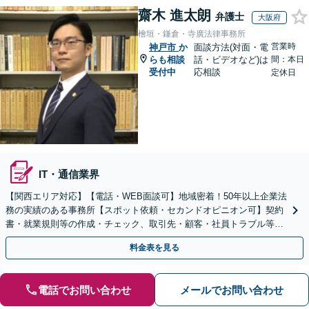
齋木 進太朗
弁護士
大阪府
檜垣・鎌倉・寺廣法律事務所
営業時
神戸市
か
面談方法(対面・電
らも相談
話・ビデオなど)は
間：本日
受付中
応相談
定休日
IT・通信業界
【関西エリア対応】【電話・WEB面談可】地域密着！50年以上企業法
務の実績のある事務所【スポット依頼・セカンドオピニオン可】契約
書・就業規則等の作成・チェック、取引先・顧客・社員トラブル等、
お気軽にご相談ください【事前予約で休日・夜間対応】
料金表を見る
電話でお問い合わせ
メールでお問い合わせ