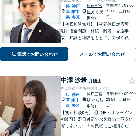
弁護士法人オールニーズ法律事務所
神戸三宮
営業時間：09:00~
兵
神戸
21:00（土日祝
庫
市中
駅
から徒
|
県
央区
日）
歩3分
【初回相談無料】【夜間休日対応可
能】借金問題・相続・離婚・交通事
故。知識と経験をもとに、力強く戦い
ます。お客様の心の声に耳を傾け、真
剣に向き合い、わかりやすい言葉を心
電話でお問い合わせ
メールでお問い合わせ
掛けます。
中澤 沙希
弁護士
春田法律事務所 神戸オフィス
神戸三宮
営業時間：00:00~
兵
神戸
23:59（土日祝
庫
市中
駅
から徒
|
県
央区
日）
歩3分
【初回相談0円】【LINE・オンライン
相談可】即日対応でお客様のご不安に
寄り添います！お気軽にご相談くださ
い【土日祝も24時間受付】