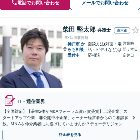
電話でお問い合わせ
メールでお問い合わせ
柴田 堅太郎
弁護士
東京都
LBX法律事務所
営業時
神戸市
か
面談方法(対面・電
らも相談
話・ビデオなど)は
間：本日
受付中
応相談
定休日
IT・通信業界
【全国対応】【著書2作がM&Aフォーラム賞正賞受賞】上場企業、ス
タートアップ企業、非公開中小企業、オーナー経営者からのご相談多
数。M＆Aを仲介業者に丸投げしていませんか？デューデリジェンス
や契約書作成・交渉はお任せください【初回無料】
料金表を見る