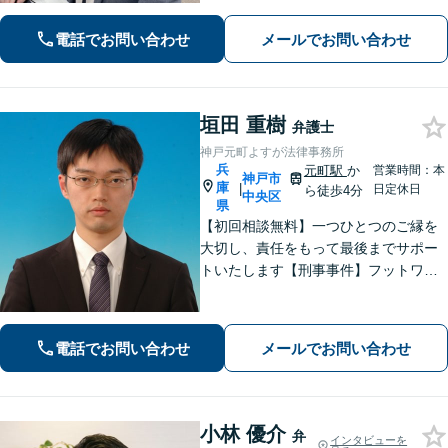
電話でお問い合わせ
メールでお問い合わせ
垣田 重樹
弁護士
神戸元町よすが法律事務所
兵
元町駅
か
営業時間：本
神戸市
庫
|
日定休日
ら徒歩4分
中央区
県
【初回相談無料】一つひとつのご縁を
大切し、責任をもって最後までサポー
トいたします【刑事事件】フットワー
クの軽さとスピードが強み。豊富な経
験を活かして最善の解決を【離婚問
題】経済面やお子さまの将来を見据
電話でお問い合わせ
メールでお問い合わせ
え、納得できる解決策を提案【元町駅4
分】
小林 優介
弁
インタビューを