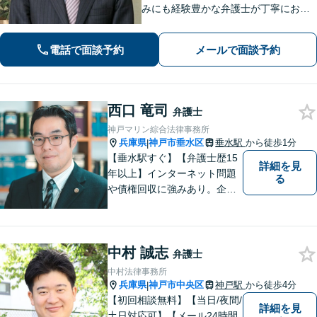
みにも経験豊かな弁護士が丁寧にお応
えします【着手金0円プランあり】杓子
定規的ではなく、法律を用いて人間の
電話で面談予約
メールで面談予約
「感情」を、いかに解決に導くかを大
切にしています【神戸駅3分】
西口 竜司
弁護士
神戸マリン綜合法律事務所
兵庫県
神戸市垂水区
垂水駅
から徒歩1分
|
【垂水駅すぐ】【弁護士歴15
詳細を見
年以上】インターネット問題
る
や債権回収に強みあり。企業
ならではの困りごとまで幅広
く対応。女性弁護士も在籍し
ているため、男性弁護士に話
中村 誠志
しづらくてもご安心くださ
弁護士
い。【分割払いOK】【休日・
中村法律事務所
夜間面談・ビデオ面談可】
兵庫県
神戸市中央区
神戸駅
から徒歩4分
|
【初回相談無料】【当日/夜間/
詳細を見
土日対応可】【メール24時間