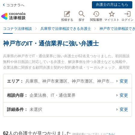
弁護士の方はこちら
ココナラへ
投稿する
探す
閲覧履歴
マイリスト
ログイン
ココナラ法律相談
兵庫県で法律相談できる弁護士
神戸市で法律相談で
神戸市のIT・通信業界に強い弁護士
兵庫県の神戸市でIT・通信業界に強い弁護士が62名見つかりました。初回面談
無料や休日面談に対応している弁護士、解決事例を持つ弁護士なども掲載中。
企業法務に関係する顧問弁護士契約や契約書作成・リーガルチェック、雇用契
約書・就業規則作成等の細かな分野での絞り込み検索もでき便利です。特に神
戸ポート法律事務所の小西 裕太弁護士やトアロード法律事務所の森 陽真弁護
エリア
兵庫県、神戸市東灘区、神戸市灘区、神戸市兵庫区、神戸市長田区、神戸市須磨区、神戸市垂水区、神戸市北区、神戸市中央区、神戸市西区
変更
士、アトム神戸法律事務所弁護士法人の濱手 亮輔弁護士のプロフィール情報や
弁護士費用、強みなどが注目されています。『神戸市で土日や夜間に発生したI
相談内容
企業法務、IT・通信業界
変更
T・通信業界のトラブルを今すぐに弁護士に相談したい』『IT・通信業界のトラ
ブル解決の実績豊富な近くの弁護士を検索したい』『初回相談無料でIT・通信
業界を法律相談できる神戸市内の弁護士に相談予約したい』などでお困りの相
詳細条件
未選択
変更
談者さんにおすすめです。
62
人の弁護士が見つかりました
(検索結果について詳しくは
こちら
)