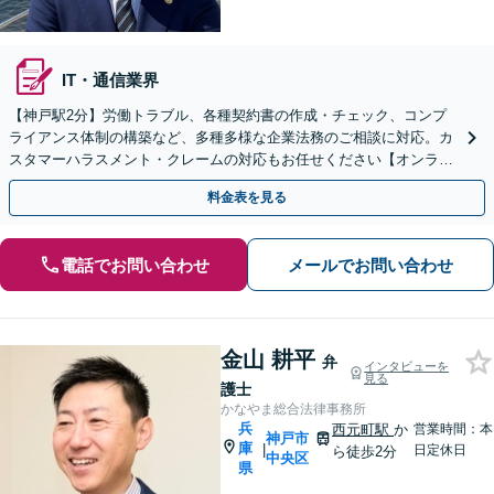
IT・通信業界
【神戸駅2分】労働トラブル、各種契約書の作成・チェック、コンプ
ライアンス体制の構築など、多種多様な企業法務のご相談に対応。カ
スタマーハラスメント・クレームの対応もお任せください【オンライ
ン相談OK】【夜間・休日相談可（要予約）】
料金表を見る
電話でお問い合わせ
メールでお問い合わせ
金山 耕平
弁
インタビューを
見る
護士
かなやま総合法律事務所
兵
西元町駅
か
営業時間：本
神戸市
庫
|
日定休日
ら徒歩2分
中央区
県