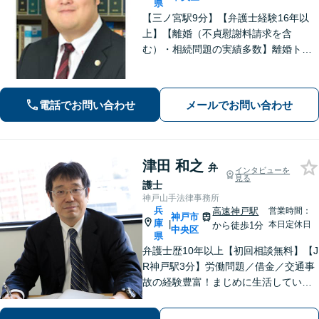
県
【三ノ宮駅9分】【弁護士経験16年以
上】【離婚（不貞慰謝料請求を含
む）・相続問題の実績多数】離婚トラ
ブル・性犯罪事件での解決に定評あ
り。単純な法的アドバイスだけではな
く、依頼者が有利な条件で解決できる
電話でお問い合わせ
メールでお問い合わせ
対処法をご提案します。【初回相談無
料】
津田 和之
弁
インタビューを
見る
護士
神戸山手法律事務所
兵
高速神戸駅
営業時間：
神戸市
庫
|
本日定休日
から徒歩1分
中央区
県
弁護士歴10年以上【初回相談無料】【J
R神戸駅3分】労働問題／借金／交通事
故の経験豊富！まじめに生活している
方の正当な権利を守るため、最適な解
決策をご提案いたします。関西学院大