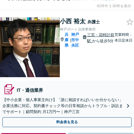
62件中 1-30件を表示
小西 裕太
弁護士
神戸ポート法律事務所
兵
神戸
三宮・花時計前
営業時間：
庫
市中
|
本日定休日
駅
から徒歩5分
県
央区
IT・通信業界
【中小企業・個人事業主向け】「誰に相談すればいいか分からない」
企業法務に対応。契約書チェック等の日常相談からトラブル・訴訟ま
でサポート｜顧問契約 月1万円〜｜神戸三宮
料金表を見る