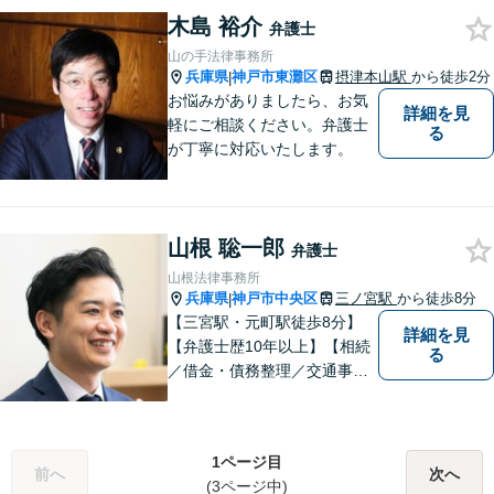
まずはお気軽にご相談くださ
木島 裕介
弁護士
い！
山の手法律事務所
兵庫県
神戸市東灘区
摂津本山駅
から徒歩2分
|
お悩みがありましたら、お気
詳細を見
軽にご相談ください。弁護士
る
が丁寧に対応いたします。
山根 聡一郎
弁護士
山根法律事務所
兵庫県
神戸市中央区
三ノ宮駅
から徒歩8分
|
【三宮駅・元町駅徒歩8分】
詳細を見
【弁護士歴10年以上】【相続
る
／借金・債務整理／交通事
故】寄り添う身近な法律事務
所。スピーディーな解決。女
性や法人の依頼者にも評価し
1ページ目
ていただいています。お困り
前へ
次へ
(3ページ中)
ごとがあればお気軽に。【夜