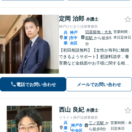
定岡 治郎
弁護士
神戸ひだまり法律事務所
旧居留地・大丸
営業時間：
兵
神戸
本日定休日
庫
市中
前駅
から徒歩5
|
県
央区
分
【初回相談無料】【女性が有利に離婚
できるようサポート】慰謝料請求，養
育費など金銭面やお子様に関する相談
を多数解決【離婚・不倫・男女問題・
遺産相続・交通事故】依頼者様のお気
持ちを大切にしながら交渉します。
電話でお問い合わせ
メールでお問い合わせ
【Web相談可】【平日夜間可】【神戸
大丸の近く】
西山 良紀
弁護士
リライト神戸法律事務所
兵
三ノ宮駅
か
営業時間：本
神戸市
庫
|
日定休日
ら徒歩9分
中央区