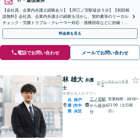
IT・通信業界
【会社員、企業内弁護士経験あり】【JR三ノ宮駅徒歩５分】【初回相
談無料】会社員、企業内弁護士の経験を活かし、契約書等のリーガル
チェック・労務トラブル・クレーマー対応・債権回収などに的確・ス
ピーディに対応します。
料金表を見る
電話でお問い合わせ
メールでお問い合わせ
林 雄大
弁護
インタビューを見
る
士
弁護士法人セラヴィ
三ノ宮駅
営業時間：09:00~
兵
神戸
21:00（土日祝
庫
市中
から徒歩6
|
県
央区
日）
分