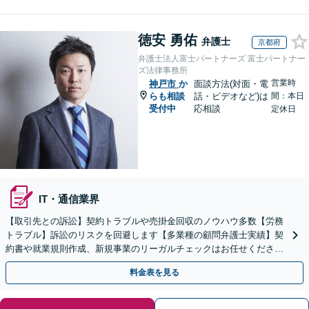
徳安 勇佑
弁護士
京都府
弁護士法人富士パートナーズ 富士パートナー
ズ法律事務所
営業時
神戸市
か
面談方法(対面・電
らも相談
話・ビデオなど)は
間：本日
受付中
応相談
定休日
IT・通信業界
【取引先との訴訟】契約トラブルや売掛金回収のノウハウ多数【労務
トラブル】訴訟のリスクを回避します【多業種の顧問弁護士実績】契
約書や就業規則作成、新規事業のリーガルチェックはお任せくださ
い。単発のご依頼OK。
料金表を見る