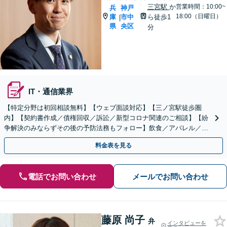
三宮駅
か
営業時間：10:00~
兵
神戸
18:00（日曜日）
庫
市中
ら徒歩1
|
県
央区
分
IT・通信業界
【特定分野は初回相談無料】【ウェブ面談対応】【三ノ宮駅徒歩圏
内】【契約書作成／債権回収／訴訟／新型コロナ関連のご相談】【紛
争解決のみならずその後の予防法務もフォロー】飲食／アパレル／不
動産／製造業、多様な業界の企業様をサポート。
料金表を見る
電話でお問い合わせ
メールでお問い合わせ
藤原 尚子
弁
インタビューを