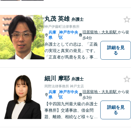
張を組み立て、毅然とした態
度で交渉に臨みます。まずは
丸茂 英雄
気軽にご相談ください。【交
弁護士
通事故／相続／労働／男女問
神戸伊藤町法律事務所
題／刑事事件】
旧居留地・大丸前駅
から徒
兵庫
神戸市中央
|
県
区
歩4分
弁護士としての志は、「正義
詳細を見
の実現と真実の発見」です。
る
「正直者が馬鹿を見る」事は
断じてあってはならないとい
う信念に基づき、状況を冷静
に分析し、情熱を持って事件
細川 摩耶
弁護士
に取り組みます。
岡野法律事務所 神戸支店
旧居留地・大丸前駅
から徒
兵庫
神戸市中央
|
県
区
歩3分
【中四国九州最大級の弁護士
詳細を見
事務所】交通事故、借金問
る
題、離婚、相続など様々な問
題について、「何度でも無
料」の相談を行っています！