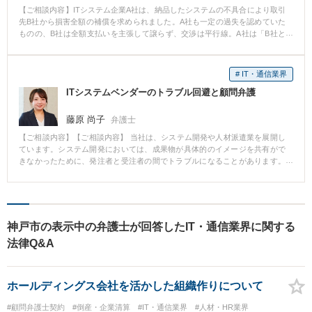
【ご相談内容】ITシステム企業A社は、納品したシステムの不具合により取引
先B社から損害全額の補償を求められました。A社も一定の過失を認めていた
ものの、B社は全額支払いを主張して譲らず、交渉は平行線。A社は「B社と
の関係は維持したいが、根拠のない支払いは避けたい」との思いで、弊所に
相談。 弊所では、まずA社様へのヒアリングと資料確認を行い、B社の主張を
法的に分析。その上で、本件における法的に妥当な賠償水準を助言。感情論
# IT・通信業界
ではなく法的なロジックに基づく交渉戦略を構築し、相手方との協議をバッ
ITシステムベンダーのトラブル回避と顧問弁護
クアップしました。 交渉の結果、A社様が妥当と考える水準での和解が成
立。法的根拠に基づく説明を尽くしたことで、B社との関係を損なうことな
く、円満に解決・取引継続を実現することができました。
藤原 尚子
弁護士
【ご相談内容】【ご相談内容】 当社は、システム開発や人材派遣業を展開し
ています。システム開発においては、成果物が具体的のイメージを共有がで
きなかったために、発注者と受注者の間でトラブルになることがあります。
また、人材派遣業においても遵守しなければならない法律はいくつかあり、
法改正も頻繁に行われる分野です。そのような不安を払拭し、事業に取り組
むために、相談させていただきました。費用も低く抑えられ、顧問弁護士を
つけることのメリットも明確に説明してくださったため、お願いすることに
しました。 【解決の過程と結果】 依頼後、中川先生がビジネスモデルから法
神戸市の表示中の弁護士が回答したIT・通信業界に関する
的リスクの洗い出し、契約書の改定をしてくださいました。また、新規事業
法律Q&A
の相談をすることもありますが、リスクを述べるだけではなくその回避方法
や代替案も提示してくださるため、とても心強い存在です。さらには、経営
者である私自身の個人的な相談にもフランクに乗ってくださり、今では公私
ともに仲良くさせていただいているとても頼りになる存在です。 【コメン
ホールディングス会社を活かした組織作りについて
ト】 システム開発な人材派遣では、トラブルや法律問題がつきものです。問
題になるたびにスポットで弁護士に相談にいくというのでは、スピード感が
#顧問弁護士契約
#倒産・企業清算
#IT・通信業界
#人材・HR業界