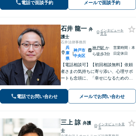
電話で面談予約
メールで面談予約
学大学院（ロースクール）の現役教
授。
石井 龍一
弁
インタビューを
見る
護士
石井法律事務所
兵
神戸駅
か
営業時間：本
神戸市
庫
|
日定休日
ら徒歩3分
中央区
県
【電話相談可】【初回相談無料】依頼
者さまの気持ちに寄り添い、心理サポ
ートも念頭に、「幸せになるための解
決」を目指します。離婚・男女問題／
相続トラブル／交通事故／借金問題な
電話でお問い合わせ
メールでお問い合わせ
ど、お困りごとは何でもご相談くださ
い【夜間・休日面談可】【神戸駅3分】
三上 諒
弁護
インタビューを見
る
士