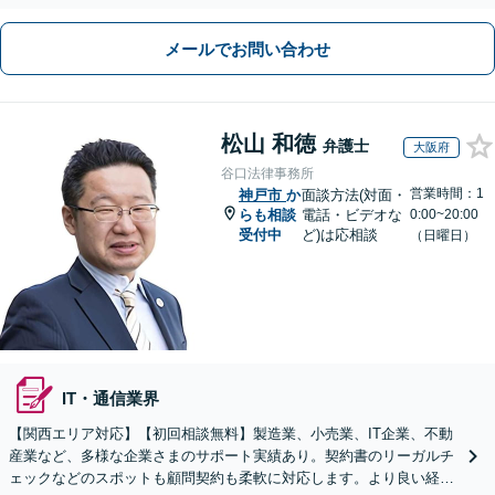
メールでお問い合わせ
松山 和徳
弁護士
大阪府
谷口法律事務所
営業時間：1
神戸市
か
面談方法(対面・
らも相談
電話・ビデオな
0:00~20:00
受付中
ど)は応相談
（日曜日）
IT・通信業界
【関西エリア対応】【初回相談無料】製造業、小売業、IT企業、不動
産業など、多様な企業さまのサポート実績あり。契約書のリーガルチ
ェックなどのスポットも顧問契約も柔軟に対応します。より良い経営