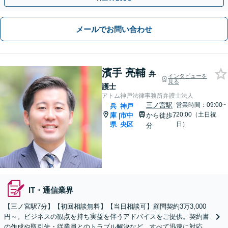
メールでお問い合わせ
濱手 亮輔
弁
インタビューを
見る
護士
アトム神戸法律事務所弁護士法人
三ノ宮駅
営業時間：09:00~
兵
神戸
20:00（土日祝
庫
市中
から徒歩7
|
県
央区
日）
分
IT・通信業界
【三ノ宮駅7分】【初回相談無料】【当日相談可】顧問契約3万3,000
円～。ビジネスの観点を持ち実益を伴うアドバイスをご提供。契約書
の作成や取引先・従業員とのトラブル解決など、すべて迅速に対応し