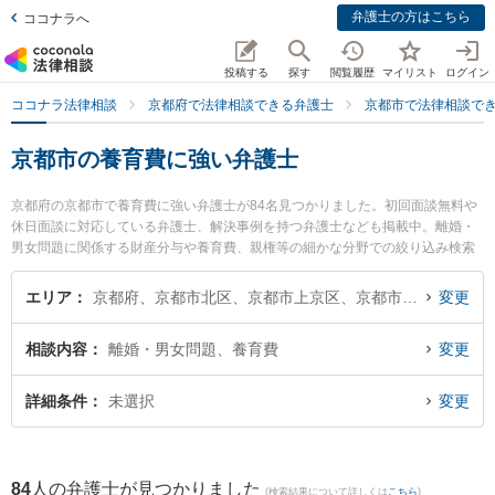
弁護士の方はこちら
ココナラへ
投稿する
探す
閲覧履歴
マイリスト
ログイン
ココナラ法律相談
京都府で法律相談できる弁護士
京都市で法律相談で
京都市の養育費に強い弁護士
京都府の京都市で養育費に強い弁護士が84名見つかりました。初回面談無料や
休日面談に対応している弁護士、解決事例を持つ弁護士なども掲載中。離婚・
男女問題に関係する財産分与や養育費、親権等の細かな分野での絞り込み検索
もでき便利です。特に紳法律事務所の丸山 紳弁護士や東京スタートアップ法律
事務所 京都支店の山口 友視香弁護士、七緒法律事務所の中村 直美弁護士のプ
エリア
京都府、京都市北区、京都市上京区、京都市左京区、京都市中京区、京都市東山区、京都市下京区、京都市南区、京都市右京区、京都市伏見区、京都市山科区、京都市西京区
変更
ロフィール情報や弁護士費用、強みなどが注目されています。『京都市で土日
や夜間に発生した養育費のトラブルを今すぐに弁護士に相談したい』『養育費
相談内容
離婚・男女問題、養育費
変更
のトラブル解決の実績豊富な近くの弁護士を検索したい』『初回相談無料で養
育費を法律相談できる京都市内の弁護士に相談予約したい』などでお困りの相
談者さんにおすすめです。
詳細条件
未選択
変更
84
人の弁護士が見つかりました
(検索結果について詳しくは
こちら
)