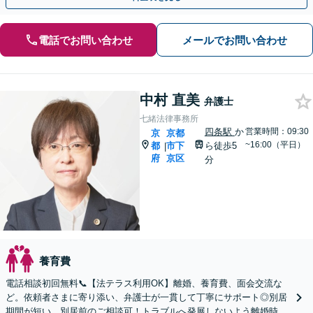
電話でお問い合わせ
メールでお問い合わせ
中村 直美
弁護士
七緒法律事務所
四条駅
か
営業時間：09:30
京
京都
~16:00（平日）
都
市下
ら徒歩5
|
府
京区
分
養育費
電話相談初回無料📞【法テラス利用OK】離婚、養育費、面会交流な
ど。依頼者さまに寄り添い、弁護士が一貫して丁寧にサポート◎別居
期間が短い、別居前のご相談可！トラブルへ発展しないよう離婚時の