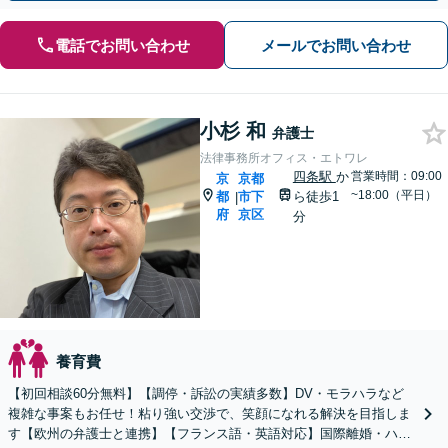
電話でお問い合わせ
メールでお問い合わせ
小杉 和
弁護士
法律事務所オフィス・エトワレ
四条駅
か
営業時間：09:00
京
京都
~18:00（平日）
都
市下
ら徒歩1
|
府
京区
分
養育費
【初回相談60分無料】【調停・訴訟の実績多数】DV・モラハラなど
複雑な事案もお任せ！粘り強い交渉で、笑顔になれる解決を目指しま
す【欧州の弁護士と連携】【フランス語・英語対応】国際離婚・ハー