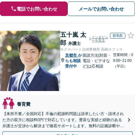
電話でお問い合わせ
メールでお問い合わせ
五十嵐 太
群馬県
インタビュ
ーを見る
郎
弁護士
ネクスパート法律事務所 高崎オフィス
営業時間：0
京都市
か
面談方法(対面・
らも相談
電話・ビデオな
9:00~21:00
受付中
ど)は応相談
（平日）
養育費
【来所不要／全国対応】不倫の慰謝料問題は請求したい方・請求され
た方の双方に相談料0円で対応しています。豊富な実績と経験のある
弁護士が交渉から解決まで徹底サポートします。無料の証拠診断や着
手金の返還保証もありますので安心してご相談ください。