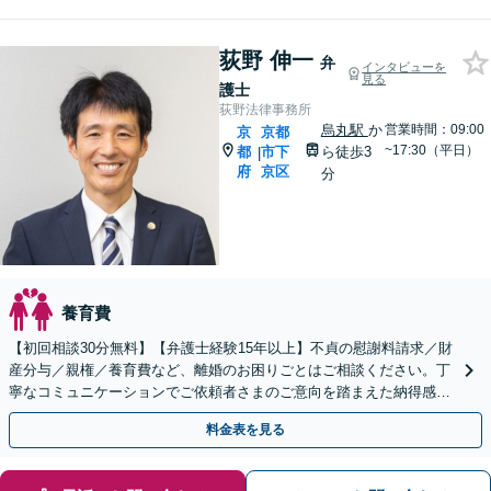
荻野 伸一
弁
インタビューを
見る
護士
荻野法律事務所
烏丸駅
か
営業時間：09:00
京
京都
~17:30（平日）
都
市下
ら徒歩3
|
府
京区
分
養育費
【初回相談30分無料】【弁護士経験15年以上】不貞の慰謝料請求／財
産分与／親権／養育費など、離婚のお困りごとはご相談ください。丁
寧なコミュニケーションでご依頼者さまのご意向を踏まえた納得感の
高い解決を目指します【烏丸駅3分】【Web面談可】
料金表を見る