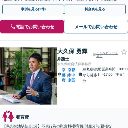
取り決めもアドバイス。まずはお電話を【四条烏丸5分】
事例を見る(1件)
料金表を見る
電話でお問い合わせ
メールでお問い合わせ
大久保 勇輝
インタビューを
見る
弁護士
大久保総合法律事務所
烏丸御池駅
営業時間：09:00
京
京都
~17:00（平日）
都
市中
から徒歩1
|
府
京区
分
養育費
【烏丸御池駅徒歩1分】不貞行為の慰謝料/養育費/財産分与/親権な