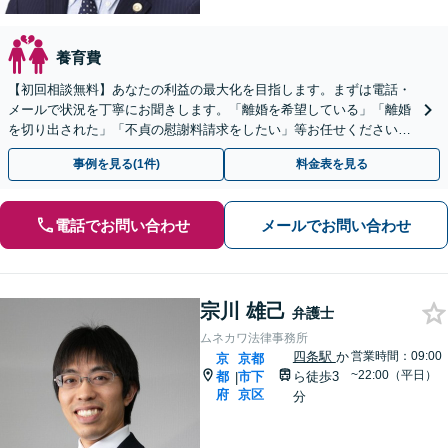
養育費
【初回相談無料】あなたの利益の最大化を目指します。まずは電話・
メールで状況を丁寧にお聞きします。「離婚を希望している」「離婚
を切り出された」「不貞の慰謝料請求をしたい」等お任せください。
【リーズナブルな料金設定】
事例を見る(1件)
料金表を見る
電話でお問い合わせ
メールでお問い合わせ
宗川 雄己
弁護士
ムネカワ法律事務所
四条駅
か
営業時間：09:00
京
京都
~22:00（平日）
都
市下
ら徒歩3
|
府
京区
分