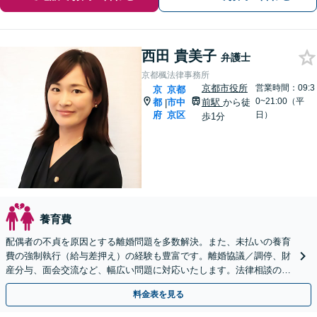
西田 貴美子
弁護士
京都楓法律事務所
京都市役所
営業時間：09:3
京
京都
0~21:00（平
都
市中
前駅
から徒
|
府
京区
日）
歩1分
養育費
配偶者の不貞を原因とする離婚問題を多数解決。また、未払いの養育
費の強制執行（給与差押え）の経験も豊富です。離婚協議／調停、財
産分与、面会交流など、幅広い問題に対応いたします。法律相談のみ
でもお気軽にご利用ください【京都市役所前駅1分】
料金表を見る