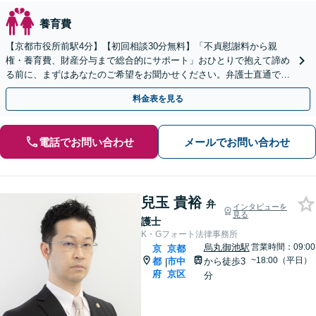
養育費
【京都市役所前駅4分】【初回相談30分無料】「不貞慰謝料から親
権・養育費、財産分与まで総合的にサポート」おひとりで抱えて諦め
る前に、まずはあなたのご希望をお聞かせください。弁護士直通でお
問い合わせいただけるので、最短即日対応が可能です。
料金表を見る
電話でお問い合わせ
メールでお問い合わせ
兒玉 貴裕
弁
インタビューを
見る
護士
K・Gフォート法律事務所
烏丸御池駅
営業時間：09:00
京
京都
~18:00（平日）
都
市中
から徒歩3
|
府
京区
分