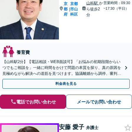
山科駅
か
営業時間：09:30
京
京都
~17:30（平日）
都
市山
ら徒歩2
|
府
科区
分
養育費
【山科駅2分】【電話相談・WEB面談可】「お悩みの初期段階からい
つでもご相談を」一緒に時間をかけて問題の本質を探り、真の原因を
見極めながら解決への道筋を見つけます。協議離婚から調停、審判、
訴訟まで、離婚に関わる一連の手続きにすべて対応
料金表を見る
電話でお問い合わせ
メールでお問い合わせ
安藤 愛子
弁護士