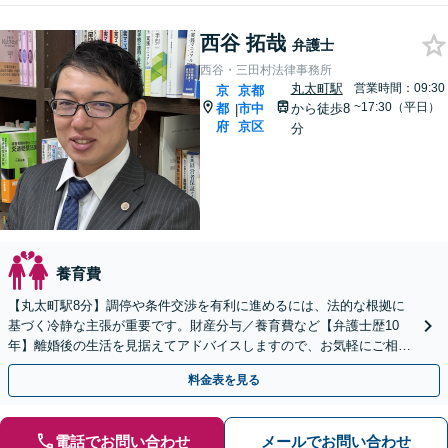
西谷 拓哉
弁護士
西谷・三田村法律事務所
丸太町駅
営業時間：09:30
京
京都
~17:30（平日）
都
市中
から徒歩8
|
府
京区
分
養育費
【丸太町駅8分】調停や条件交渉を有利に進めるには、法的な根拠に
基づく冷静な主張が重要です。財産分与／養育費など【弁護士歴10
年】離婚後の生活を見据えてアドバイスしますので、お気軽にご相談
ください【初回相談３０分無料】【電話相談可】
料金表を見る
電話でお問い合わせ
メールでお問い合わせ