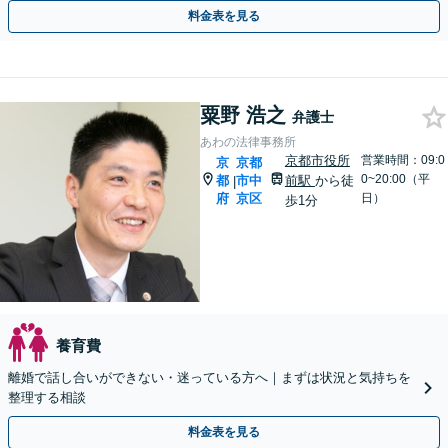
を目指します【Web面談可】【初回相談無料】
料金表を見る
粟野 浩之
弁護士
あわの法律事務所
京都市役所
営業時間：09:0
京
京都
0~20:00（平
都
市中
前駅
から徒
|
府
京区
日）
歩1分
養育費
離婚で話し合いができない・迷っている方へ｜まずは状況と気持ちを
整理する相談
料金表を見る