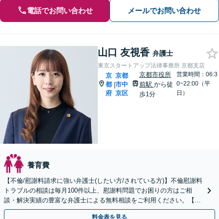
電話でお問い合わせ
メールでお問い合わせ
山口 友視香
弁護士
東京スタートアップ法律事務所 京都支店
京都市役所
営業時間：06:3
京
京都
0~22:00（平
都
市中
前駅
から徒
|
府
京区
日）
歩1分
養育費
【不倫/慰謝料請求に強い弁護士(したい方/されている方)】不倫慰謝料
トラブルの相談は毎月100件以上、慰謝料問題でお困りの方はご相
談・解決実績の豊富な弁護士による無料相談をご利用ください。【不
倫相談は初回0円】【京都府全域対応】
料金表を見る