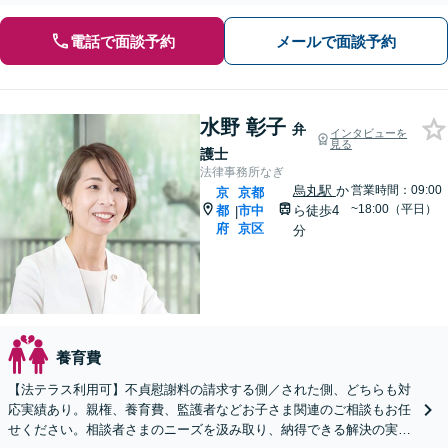
電話で面談予約
メールで面談予約
水野 彰子
弁
インタビューを
見る
護士
法律事務所なぎ
烏丸駅
か
営業時間：09:00
京
京都
~18:00（平日）
都
市中
ら徒歩4
|
府
京区
分
養育費
【法テラス利用可】不貞慰謝料の請求する側／された側、どちらも対
応実績あり。親権、養育費、監護者などお子さま関連のご相談もお任
せください。相談者さまのニーズを汲み取り、納得できる解決の実現