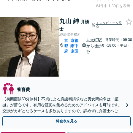
84件中 1-30件を表示
丸山 紳
弁護
インタビューを見
る
士
紳法律事務所
丸太町駅
営業時間：09:30
京
京都
~18:00（平日）
都
市中
から徒歩5
|
府
京区
分
養育費
【初回面談60分無料】不貞による慰謝料請求など男女間紛争は「証
拠」が肝心です。有用な証拠を集めるためのアドバイスも可能です。
交渉がカギとなるケースも多数ありますので、諦めずに弁護士へご相
談ください【丸太町駅5分】【完全個室】【子連れ相談可】
料金表を見る