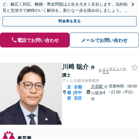
ど、幅広く対応。離婚・男女問題は人生を大きく左右します。法的知
見と交渉力で納得のいく解決を。新たな一歩を踏み出しましょう。
【土日夜間対応】
料金表を見る
電話でお問い合わせ
メールでお問い合わせ
川﨑 聡介
弁
インタビューを
見る
護士
アトム京都法律事務所
大宮駅
か
営業時間：09:00
京
京都
~21:00（平日）
都
市中
ら徒歩4
|
府
京区
分
養育費