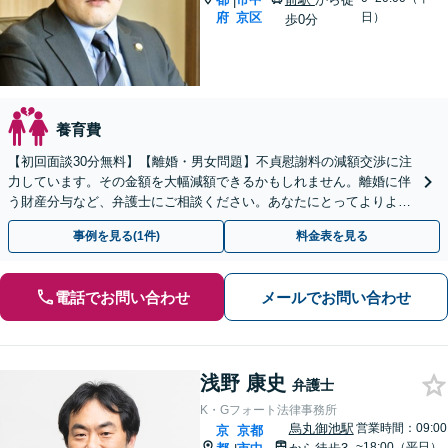
|
府
京区
日）
歩0分
養育費
【初回面談30分無料】【離婚・男女問題】不貞慰謝料の減額交渉に注
力しています。その金額を大幅減額できるかもしれません。離婚に伴
う財産分与など、弁護士にご相談ください。あなたにとってよりよい
方針をご提案いたします。【土日対応可能】
事例を見る(1件)
料金表を見る
電話でお問い合わせ
メールでお問い合わせ
浅野 康史
弁護士
K・Gフォート法律事務所
烏丸御池駅
営業時間：09:00
京
京都
~18:00（平日）