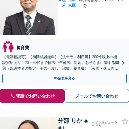
都
市中
から徒歩3
|
府
京区
分
養育費
【電話相談可】【初回相談無料】【法テラス利用可】200件以上の相
談実績あり！20～60代まで幅広い年齢層に対応。お子さまに関する問
題（監護権者の指定・子の引渡し、認知、養育費）【夜間・休日面談
可】【完全個室】【子連れ相談可】【丸太町駅6分】
料金表を見る
電話でお問い合わせ
メールでお問い合わせ
分部 りか
弁
インタビューを
見る
護士