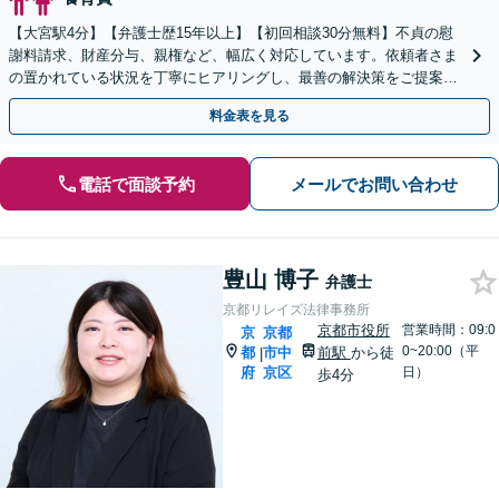
【大宮駅4分】【弁護士歴15年以上】【初回相談30分無料】不貞の慰
謝料請求、財産分与、親権など、幅広く対応しています。依頼者さま
の置かれている状況を丁寧にヒアリングし、最善の解決策をご提案し
ます。お悩みの際は、お気軽にご相談ください。
料金表を見る
電話で面談予約
メールでお問い合わせ
豊山 博子
弁護士
京都リレイズ法律事務所
京都市役所
営業時間：09:0
京
京都
0~20:00（平
都
市中
前駅
から徒
|
府
京区
日）
歩4分