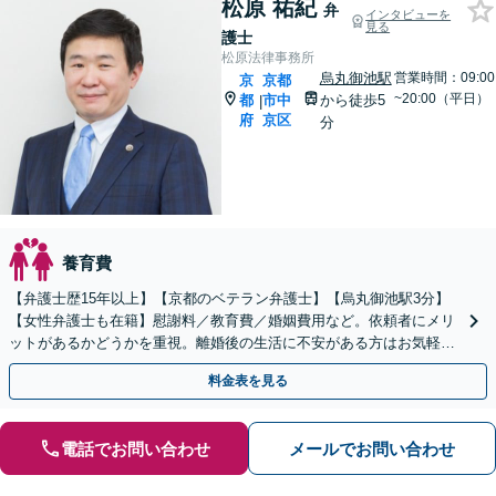
松原 祐紀
弁
インタビューを
見る
護士
松原法律事務所
烏丸御池駅
営業時間：09:00
京
京都
~20:00（平日）
都
市中
から徒歩5
|
府
京区
分
養育費
【弁護士歴15年以上】【京都のベテラン弁護士】【烏丸御池駅3分】
【女性弁護士も在籍】慰謝料／教育費／婚姻費用など。依頼者にメリ
ットがあるかどうかを重視。離婚後の生活に不安がある方はお気軽に
ご相談ください【完全個室あり】【初回相談30分無料】
料金表を見る
電話でお問い合わせ
メールでお問い合わせ