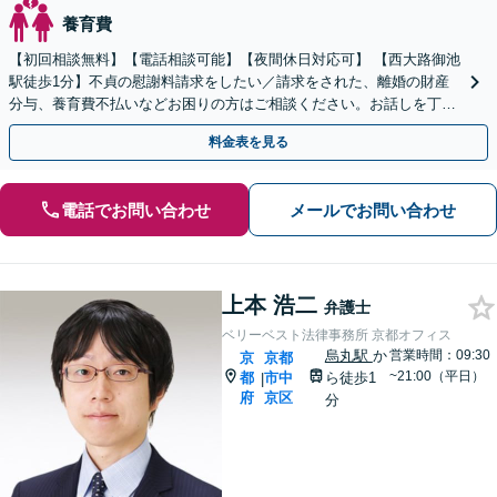
養育費
【初回相談無料】【電話相談可能】【夜間休日対応可】 【西大路御池
駅徒歩1分】不貞の慰謝料請求をしたい／請求をされた、離婚の財産
分与、養育費不払いなどお困りの方はご相談ください。お話しを丁寧
に聞き取り、最適な解決策を考え、迅速にご対応します。
料金表を見る
電話でお問い合わせ
メールでお問い合わせ
上本 浩二
弁護士
ベリーベスト法律事務所 京都オフィス
烏丸駅
か
営業時間：09:30
京
京都
~21:00（平日）
都
市中
ら徒歩1
|
府
京区
分