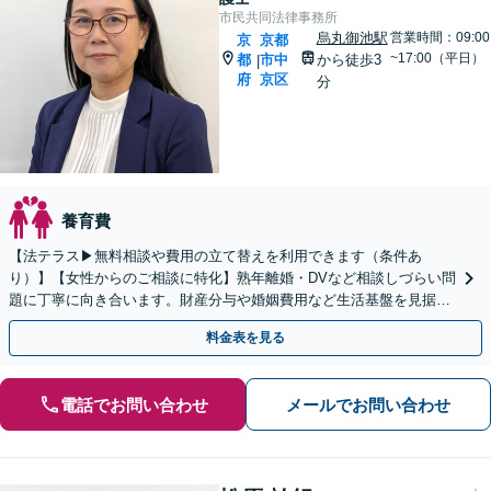
市民共同法律事務所
烏丸御池駅
営業時間：09:00
京
京都
~17:00（平日）
都
市中
から徒歩3
|
府
京区
分
養育費
【法テラス▶︎無料相談や費用の立て替えを利用できます（条件あ
り）】【女性からのご相談に特化】熟年離婚・DVなど相談しづらい問
題に丁寧に向き合います。財産分与や婚姻費用など生活基盤を見据
え、長期化する手続きにも伴走します。WEB面談可。
料金表を見る
電話でお問い合わせ
メールでお問い合わせ