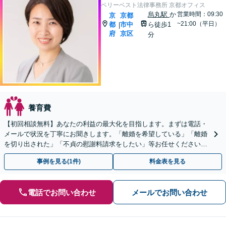
ベリーベスト法律事務所 京都オフィス
烏丸駅
か
営業時間：09:30
京
京都
~21:00（平日）
都
市中
ら徒歩1
|
府
京区
分
養育費
【初回相談無料】あなたの利益の最大化を目指します。まずは電話・
メールで状況を丁寧にお聞きします。「離婚を希望している」「離婚
を切り出された」「不貞の慰謝料請求をしたい」等お任せください。
【リーズナブルな料金設定】
事例を見る(1件)
料金表を見る
電話でお問い合わせ
メールでお問い合わせ