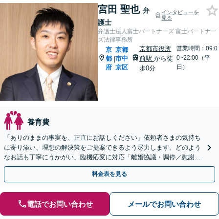
宮田 聖也
弁
インタビューを
見る
護士
弁護士法人富士パートナーズ 富士パートナー
ズ法律事務所
京都市役所
営業時間：09:0
京
京都
0~22:00（平
都
市中
前駅
から徒
|
府
京区
日）
歩0分
養育費
「ありのままの事実を、正直にお話しください」依頼者さまの気持ち
に寄り添い、理想の解決策をご提案できるよう尽力します。どのよう
なお話も丁寧にうかがい、臨機応変に対応「離婚協議・調停／慰謝料
請求／財産分与／親権／養育費／面会交流／婚姻費用など
料金表を見る
電話でお問い合わせ
メールでお問い合わせ