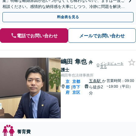
案」明確な離婚原因が思いつかなくても構わないので、まずは一度ご
相談ください。感情的な納得感を大事にしつつ、冷静に問題を解決
【休日・夜間面談あり】
料金表を見る
電話でお問い合わせ
メールでお問い合わせ
嶋田 隼也
弁
インタビューを
見る
護士
嶋田隼也法律事務所
五条駅
か
営業時間：09:00
京
京都
~19:00（平日）
都
市下
ら徒歩2
|
府
京区
分
養育費