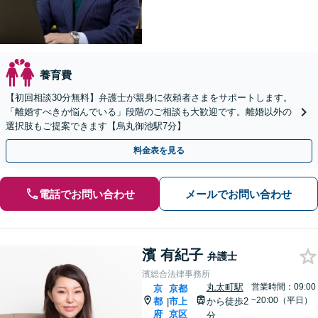
養育費
【初回相談30分無料】弁護士が親身に依頼者さまをサポートします。
「離婚すべきか悩んでいる」段階のご相談も大歓迎です。離婚以外の
選択肢もご提案できます【烏丸御池駅7分】
料金表を見る
電話でお問い合わせ
メールでお問い合わせ
濱 有紀子
弁護士
濱総合法律事務所
丸太町駅
営業時間：09:00
京
京都
~20:00（平日）
都
市上
から徒歩2
|
府
京区
分