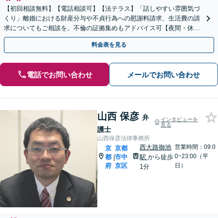
【初回相談無料】【電話相談可】【法テラス】「話しやすい雰囲気づ
くり」離婚における財産分与や不貞行為への慰謝料請求、生活費の請
求についてもご相談を。不倫の証拠集めもアドバイス可【夜間・休日
面談】【四条駅徒歩4分／五条駅徒歩2分】
料金表を見る
電話でお問い合わせ
メールでお問い合わせ
山西 保彦
弁
インタビューを
見る
護士
山西保彦法律事務所
西大路御池
営業時間：09:0
京
京都
0~23:00（平
都
市中
駅
から徒歩
|
府
京区
日）
1分