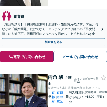
養育費
【電話相談可】【初回相談無料】慰謝料・婚姻費用の請求、財産分与
などの「離婚問題」だけでなく、マッチングアプリ経由の「男女問
題」にも対応可。債権回収のノウハウを活かし、支払われるべき金銭
を依頼者さまの方にお届けいたします
料金表を見る
電話でお問い合わせ
メールでお問い合わせ
両角 駿
弁護
インタビューを見
る
士
弁護士法人本江法律事務所 京都オフィス
烏丸御池駅
営業時間：09:00
京
京都
~18:00（平日）
都
市中
から徒歩7
|
府
京区
分