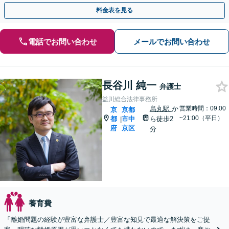
グ条約案件も円滑に支援【休日・夜間対応】【完全個室】
料金表を見る
電話でお問い合わせ
メールでお問い合わせ
長谷川 純一
弁護士
益川総合法律事務所
烏丸駅
か
営業時間：09:00
京
京都
~21:00（平日）
都
市中
ら徒歩2
|
府
京区
分
養育費
「離婚問題の経験が豊富な弁護士／豊富な知見で最適な解決策をご提