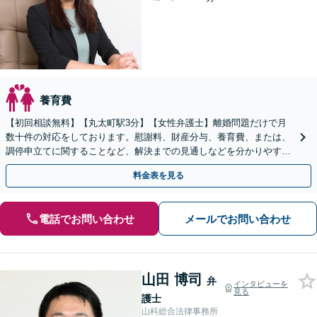
養育費
【初回相談無料】【丸太町駅3分】【女性弁護士】離婚問題だけで月
数十件の対応をしております。慰謝料、財産分与、養育費、または、
調停申立てに関することなど、解決までの見通しなどを分かりやすい
言葉で丁寧にご説明します【完全個室】
料金表を見る
電話でお問い合わせ
メールでお問い合わせ
山田 博司
弁
インタビューを
見る
護士
山科総合法律事務所