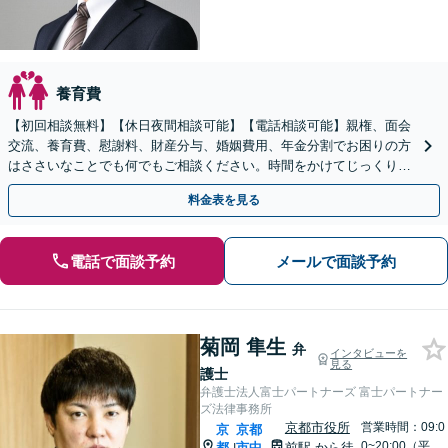
養育費
【初回相談無料】【休日夜間相談可能】【電話相談可能】親権、面会
交流、養育費、慰謝料、財産分与、婚姻費用、年金分割でお困りの方
はささいなことでも何でもご相談ください。時間をかけてじっくりと
お話を伺い、未来に向けての再出発をサポートいたします。
料金表を見る
電話で面談予約
メールで面談予約
菊岡 隼生
弁
インタビューを
見る
護士
弁護士法人富士パートナーズ 富士パートナー
ズ法律事務所
京都市役所
営業時間：09:0
京
京都
0~20:00（平
都
市中
前駅
から徒