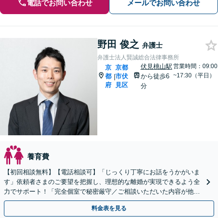
電話でお問い合わせ
メールでお問い合わせ
野田 俊之
弁護士
弁護士法人賢誠総合法律事務所
伏見桃山駅
営業時間：09:00
京
京都
~17:30（平日）
都
市伏
から徒歩6
|
府
見区
分
養育費
【初回相談無料】【電話相談可】「じっくり丁寧にお話をうかがいま
す」依頼者さまのご要望を把握し、理想的な離婚が実現できるよう全
力でサポート！「完全個室で秘密厳守／ご相談いただいた内容が他人
に聞かれる心配はありません」【休日・夜間相談可】
料金表を見る