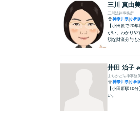
三川 真由
三川法律事務所
神奈川県
小田
|
【小田原で20
がい、わかりや
額な財産分与も
井田 治子
まちかど法律事務
神奈川県
小田
|
【小田原駅10
い。