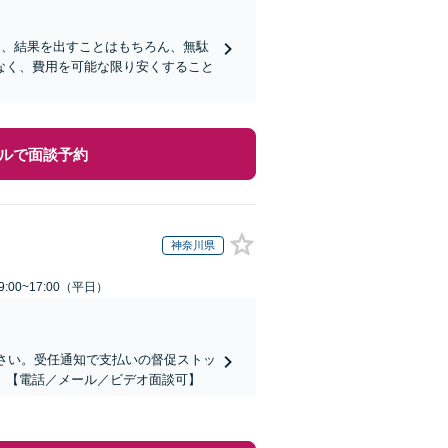
ロは、結果を出すことはもちろん、無駄
なく、費用を可能な限り安くすること
ルで面談予約
神奈川県
:00~17:00（平日）
ださい。受任通知で支払いの督促ストッ
】【電話／メール／ビデオ面談可】