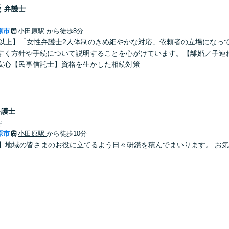
美
弁護士
原市
小田原駅
から徒歩8分
年以上】「女性弁護士2人体制のきめ細やかな対応」依頼者の立場になっ
すく方針や手続について説明することを心がけています。【離婚／子連
安心【民事信託士】資格を生かした相続対策
弁護士
所
原市
小田原駅
から徒歩10分
分】地域の皆さまのお役に立てるよう日々研鑽を積んでまいります。 お