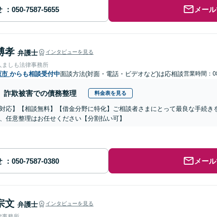
せ
メール
博孝
弁護士
インタビューを見る
人ましも法律事務所
原市
からも相談受付中
面談方法(対面・電話・ビデオなど)は応相談
営業時間：08
詐欺被害での債務整理
料金表を見る
対応】【相談無料】【借金分野に特化】ご相談者さまにとって最良な手続き
、任意整理はお任せください【分割払い可】
せ
メール
宗文
弁護士
インタビューを見る
律事務所