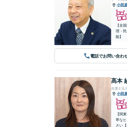
小田
【全国
理・民
能】
電話でお問い合わ
髙本 
弁護士法
小田
【関東
寧なヒ
さい【