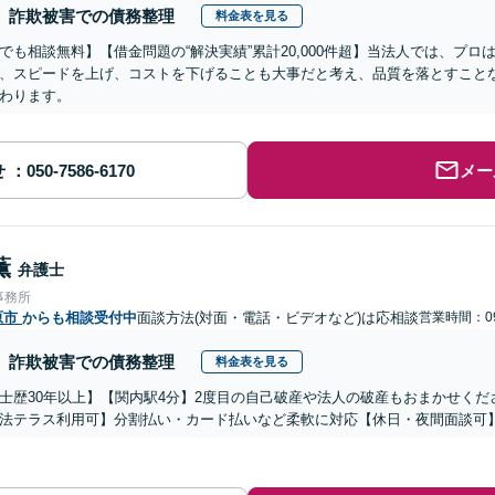
詐欺被害での債務整理
料金表を見る
でも相談無料】【借金問題の“解決実績”累計20,000件超】当法人では、プ
、スピードを上げ、コストを下げることも大事だと考え、品質を落とすこと
わります。
せ
メー
薫
弁護士
事務所
原市
からも相談受付中
面談方法(対面・電話・ビデオなど)は応相談
営業時間：09
詐欺被害での債務整理
料金表を見る
士歴30年以上】【関内駅4分】2度目の自己破産や法人の破産もおまかせく
法テラス利用可】分割払い・カード払いなど柔軟に対応【休日・夜間面談可