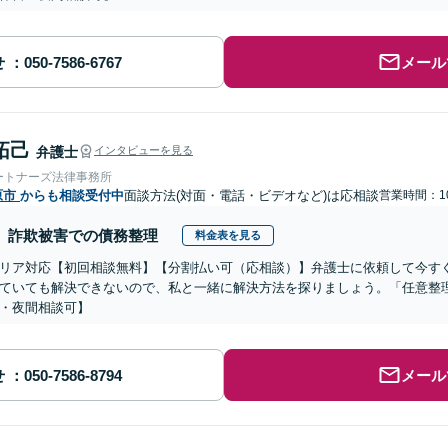
せ
メール
拓己
弁護士
インタビューを見る
ートナーズ法律事務所
原市
からも相談受付中
面談方法(対面・電話・ビデオなど)は応相談
営業時間：10
詐欺被害での債務整理
料金表を見る
リア対応【初回相談無料】【分割払い可（応相談）】弁護士に依頼して今す
ていても解決できないので、私と一緒に解決方法を探りましょう。「任意整
・夜間相談可】
せ
メール