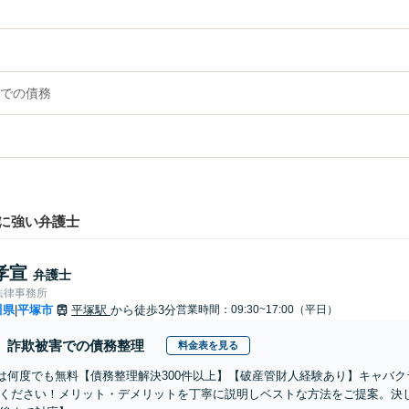
での債務
に強い弁護士
孝宣
弁護士
法律事務所
川県
平塚市
平塚駅
から徒歩3分
営業時間：09:30~17:00（平日）
|
詐欺被害での債務整理
料金表を見る
談は何度でも無料【債務整理解決300件以上】【破産管財人経験あり】キャバ
ください！メリット・デメリットを丁寧に説明しベストな方法をご提案。決