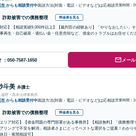
原市
からも相談受付中
面談方法(対面・電話・ビデオなど)は応相談
営業時間：09
詐欺被害での債務整理
料金表を見る
対応】【相談実績9,000件以上】【裁判官の経験あり】「やりなおしたい」
事再生・自己破産・過払い金・任意売却など、借金のトラブルはお任せくだ
せ
メール
紗斗美
弁護士
人越野・髙本法律事務所
原市
からも相談受付中
面談方法(対面・電話・ビデオなど)は応相談
営業時間：10
詐欺被害での債務整理
料金表を見る
エリア対応】【借金問題の専門部署がある事務所】【相談無料】「債務整理
アリングで不安を解消」相談者さまにとってベストな選択をご提案！わかり
休日・夜間相談可】