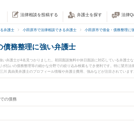
法律相談を投稿する
弁護士を探す
法律Q
る弁護士
小田原市で法律相談できる弁護士
小田原市で借金・債務整理に
の債務整理に強い弁護士
強い弁護士が4名見つかりました。初回面談無料や休日面談に対応している弁護士
リボ払いの債務整理等の細かな分野での絞り込み検索もでき便利です。特に望月法律
の三川 真由美弁護士のプロフィール情報や弁護士費用、強みなどが注目されていま
談したい』『詐欺被害での債務整理のトラブル解決の実績豊富な近くの弁護士を検
予約したい』などでお困りの相談者さんにおすすめです。
での債務