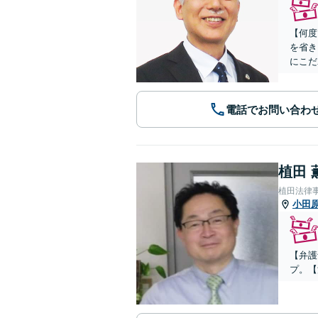
【何度
を省き
にこだ
電話でお問い合わ
植田 
植田法律
小田
【弁護
プ。【