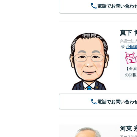
電話でお問い合わ
真下 
弁護士法
小田
【全国
の回復
電話でお問い合わ
河東 
アース法