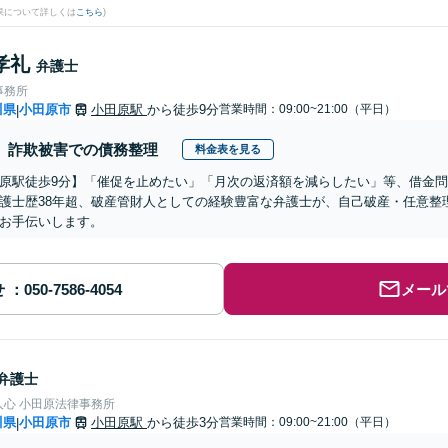
果について詳しくは
こちら
)
孝礼
弁護士
事務所
川県
小田原市
小田原駅
から徒歩9分
営業時間：09:00~21:00（平日）
|
詐欺被害での債務整理
料金表を見る
原駅徒歩9分】「催促を止めたい」「月次の返済額を減らしたい」等、借金
護士歴38年超、破産管財人としての経験豊富な弁護士が、自己破産・任意整
お手伝いします。
せ
メール
弁護士
人心 小田原法律事務所
川県
小田原市
小田原駅
から徒歩3分
営業時間：09:00~21:00（平日）
|