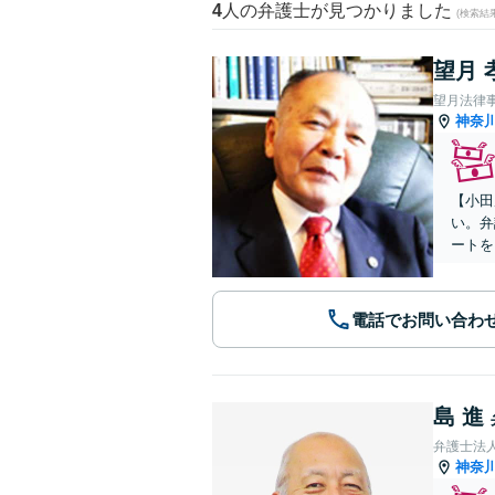
4
人の弁護士が見つかりました
(検索結
望月 
望月法律
神奈
【小田
い。弁
ートを
電話でお問い合わ
島 進
弁護士法
神奈