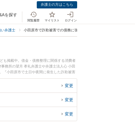
弁護士の方はこちら
&Aを探す
閲覧履歴
マイリスト
ログイン
強い弁護士
小田原市で詐欺被害での債務に強い弁護士
なども掲載中。借金・債務整理に関係する消費者
事務所の望月 孝礼弁護士や弁護士法人心 小田
す。『小田原市で土日や夜間に発生した詐欺被害
索したい』『初回相談無料で詐欺被害での債務整
変更
変更
変更