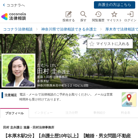
弁護士の方はこちら
ココナラへ
投稿する
探す
閲覧履歴
マイリスト
ログイン
ココナラ法律相談
神奈川県で法律相談できる弁護士
厚木市で法律相談
マイリストに入れる
たむら けい
田村 圭
弁護士
進藤・田村法律事務所
本厚木駅
神奈川県
厚木市中町3-1-2 YDビル3階
電話・メールで法律相談のご予約をお取りください。 メールは営業
注意補足
時間外も受け付けております。
インタビュー
注力分野
事例紹介
料金表
プロフィール
田村 圭弁護士 進藤・田村法律事務所
【本厚木駅2分】【弁護士歴10年以上】【離婚・男女問題/不動産