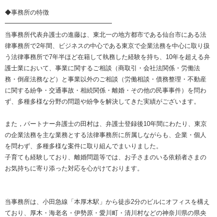
◆事務所の特徴
━━━━━━━━━━━━━━━━━
当事務所代表弁護士の進藤は、東北一の地方都市である仙台市にある法
律事務所で2年間、ビジネスの中心である東京で企業法務を中心に取り扱
う法律事務所で7年半ほど在籍して執務した経験を持ち、10年を超える弁
護士業において、事業に関するご相談（商取引・会社法関係・労働法
務・倒産法務など）と事業以外のご相談（労働相談・債務整理・不動産
に関する紛争・交通事故・相続関係・離婚・その他の民事事件）を問わ
ず、多種多様な分野の問題や紛争を解決してきた実績がございます。
また，パートナー弁護士の田村は、弁護士登録後10年間にわたり、東京
の企業法務を主な業務とする法律事務所に所属しながらも、企業・個人
を問わず、多種多様な案件に取り組んでまいりました。
子育ても経験しており、離婚問題等では、お子さまのいる依頼者さまの
お気持ちに寄り添った対応を心がけております。
当事務所は、小田急線「本厚木駅」から徒歩2分のビルにオフィスを構え
ており、厚木・海老名・伊勢原・愛川町・清川村などの神奈川県の県央