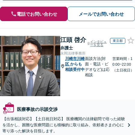
電話でお問い合わせ
メールでお問い合わせ
江頭 啓介
東京都
インタビュ
ーを見る
弁護士
永岡法律事務所
川崎市川崎
面談方法(対
営業時間：1
区
からも
面・電話・ビ
0:00~22:00
相談受付中
デオなど)は応
（土日祝日）
相談
医療事故の示談交渉
【出張相談対応】【土日祝日対応】 医療機関の法律顧問で培った経験
を活かし、困難な医療問題にも積極的に取り組み、依頼者さまの心に
寄り添った解決を目指します。