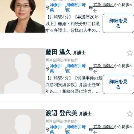
京急川崎駅
から徒歩5
神奈川
川崎市川崎
|
県
区
分
【川崎駅4分】【弁護歴20年
詳細を見
以上】離婚・相続分野に精通
る
する弁護士。皆様の人生の大
事な局面に立ち会う責任を感
じながら、日々納得の解決に
導けるよう尽力しています。
藤田 温久
弁護士
ご希望やご不安な点はお気軽
川崎合同法律事務所
にご相談ください。【初回無
京急川崎駅
から徒歩5
神奈川
川崎市川崎
|
料相談】
県
区
分
【川崎駅4分】【労働事件の裁
詳細を見
判勝利実績多数】弁護士歴30
る
年以上！相続分野に注力。依
頼者様にとって最善の結果を
目指し、積み上げてきた経験
と情熱により実現してまいり
渡辺 登代美
弁護士
ます！お気軽にご相談を！
川崎合同法律事務所
【初回相談無料】
京急川崎駅
から徒歩5
神奈川
川崎市川崎
|
県
区
分