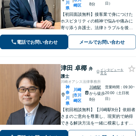
|
川
日）
8分
崎区
県
【初回面談無料】接客業で身につけた
ホスピタリティの精神で悩みや痛みに
寄り添う弁護士。法律トラブルを後ろ
めたく思う必要はありません！【離婚
／借金／相続など】人生の困難を取り
電話でお問い合わせ
メールでお問い合わせ
除くことをお助けします。【初回面談
無料】【秘密厳守】【子連れ相談可】
津田 卓椰
弁
インタビューを
見る
護士
川崎オアシス法律事務所
神
川崎駅
営業時間：09:30~
川崎
奈
20:00（土日祝
から徒歩
市川
|
川
日）
8分
崎区
県
【初回相談無料】【川崎駅8分】依頼者
さまのご意向を尊重し、現実的で納得
できる解決方法を一緒に模索します
【離婚問題】調停・訴訟対応に豊富な