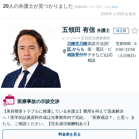
20
人の弁護士が見つかりました
(検索結果について詳しくは
こちら
)
20件中 1-20件を表示
五領田 有信
弁護士
埼玉県
レンジャー五領田法律事務所
川崎市川崎
面談方法(対
営業時間：0
区
からも
面・電話・ビ
0:00~23:59
相談受付中
デオなど)は応
（土日祝日）
相談
医療事故の示談交渉
【美容整形トラブルに精通している弁護士】費用を抑えて迅速解決
へ！医学的証拠資料作成は当事務所内で完結。 「医療過誤？」と思っ
たら、ご相談ください。【完全成功報酬制あり】
料金表を見る