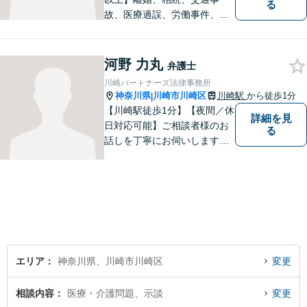
る
故、医療過誤、労働事件、会
社事件など、幅広い分野で実
績あり！日々勉強を怠らず、
皆様を守れるよう尽力してい
河野 力丸
弁護士
ます。人権を守りながら社会
川崎パートナーズ法律事務所
の役に立つことがやりがいで
神奈川県
川崎市川崎区
川崎駅
から徒歩1分
|
す。【後払いOK】
【川崎駅徒歩1分】【夜間／休
詳細を見
日対応可能】ご相談者様のお
る
話しを丁寧にお伺いします。
離婚問題／相続問題／交通事
故／借金問題／インターネッ
ト問題など、幅広い法律トラ
ブルに対応可能。【明確な料
金体系】法律トラブルでお悩
みの方は、お気軽にご相談く
ださい。
エリア
神奈川県、川崎市川崎区
変更
相談内容
医療・介護問題、示談
変更