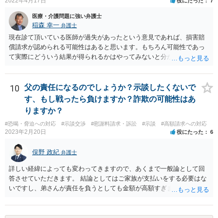
2022年4月17日
役にたった
7
医療・介護問題に強い弁護士
稲森 幸一
弁護士
現在診て頂いている医師が過失があったという意見であれば、損害賠
償請求が認められる可能性はあると思います。もちろん可能性であっ
て実際にどういう結果が得られるかはやってみないと分かりません
が。 損害としては、その過失によって生じた症状の治療にかかった治
療費や精神的苦痛を受けた分の慰謝料や仕事に影響があれば休業損害
などが考えられます。 頑張ってください。
10
父の責任になるのでしょうか？示談したくないで
す、もし戦ったら負けますか？詐欺の可能性はあ
りますか？
#恐喝・脅迫への対応
#示談交渉
#慰謝料請求・訴訟
#示談
#高額請求への対応
2023年2月20日
役にたった
6
俣野 政紀
弁護士
詳しい経緯によっても変わってきますので、あくまで一般論として回
答させていただきます。 結論としてはご家族が支払いをする必要はな
いですし、弟さんが責任を負うとしても金額が高額すぎます。 仮に弟
さんが施設を中傷する発言をし、他の入所者が退所していたことが事
実だとしても責任を負うのは弟さんです。弟さんの詳しいご状況は分
かりませんが、現在お仕事をされて一人暮らしもできているというこ