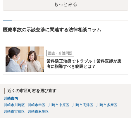
もっとみる
とですから、自立施設にいたからといって責任無能力者ということに
はなりません。また、お父様が施設に入所させたことと今回の争いと
の間の相当因果関係（関連性）が不明です。 金額としても法外であ
り、弁護士がそのような見解を述べたかは疑問です。「時間もあまり
ない」として考える時間や弁護士に相談する時間を与えないことも怪
医療事故の示談交渉に関連する法律相談コラム
しいです。そもそも弟さんにそのような発言があったかも不明なた
め、弟さんの言動について証拠を開示してもらってください。もし相
手の言っている事実がなければ詐欺ですので警察にもご相談くださ
い。施設の方には、「こちらも弁護士に相談します」と告げ、支払い
医療・介護問題
はせず、弁護士にご相談されることをお勧めします。 ご参考になれば
歯科矯正治療でトラブル！歯科医師が患
幸いです。
者に指導すべき範囲とは？
近くの市区町村を選び直す
川崎市内
川崎市川崎区
川崎市幸区
川崎市中原区
川崎市高津区
川崎市多摩区
川崎市宮前区
川崎市麻生区