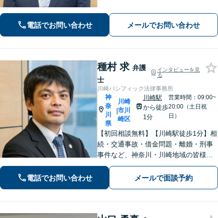
続・交通事故・借金問題など親身にな
って対応致します。クチコミ・リピー
電話でお問い合わせ
メールでお問い合わせ
ターの方多数。お気軽にご相談くださ
い。
種村 求
弁護
インタビューを見
る
士
川崎パシフィック法律事務所
神
川崎駅
営業時間：09:00~
川崎
奈
20:00（土日祝
から徒歩
市川
|
川
日）
1分
崎区
県
【初回相談無料】【川崎駅徒歩1分】相
続・交通事故・借金問題・離婚・刑事
事件など、神奈川・川崎地域の皆様の
法律問題を解決すべく、親身になって
取り組みます。クチコミ・リピーター
電話でお問い合わせ
メールで面談予約
の方も多数。お気軽にお問い合わせ下
さい。