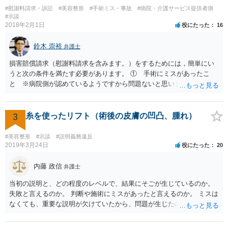
#慰謝料請求・訴訟
#美容整形
#手術ミス・事故
#病院・介護サービス提供者側
#示談
2018年2月1日
役にたった
16
鈴木 崇裕
弁護士
損害賠償請求（慰謝料請求を含みます。）をするためには，簡単にい
うと次の条件を満たす必要があります。 ① 手術にミスがあったこ
と ※病院側が認めているようですから問題ないと思います。 ② 手
術のミスの「せいで」仕事を休まなければならなくなったこと ③ 手
術のミスの「せいで」マスクが外せなくなったこと ④ 仕事を休まな
ければならなくなった「せいで」休業損害が発生したこと ⑤ マスク
3
糸を使ったリフト（術後の皮膚の凹凸、腫れ）
を外せなくなった「せいで」経済的に評価できる精神的な損害が発生
したこと 「せいで」と強調した点が，内藤先生のご指摘なさる「相当
#美容整形
#示談
#説明義務違反
因果関係」です。 手術のミスと関係のないことまでは責任追及ができ
2019年3月24日
役にたった
20
ないということです。 手術のミスの結果，手術前と比べて見た目が著
しく悪くなってしまったとか， 手術のミスの結果，入院期間が延びて
内藤 政信
弁護士
しまったとかいう事情があれば， 追加請求が可能な余地があります。
当初の説明と、どの程度のレベルで、結果にそごが生じているのか。
ただし，手術代の返金に応じた際に「これ以上金銭の請求はしませ
失敗と言えるのか。 判断や施術にミスがあったと言えるのか。 ミスは
ん」という趣旨の合意をしてしまっていると， 上記の請求は，基本的
なくても、重要な説明が欠けていたから、問題が生じたのか。 美容整
には困難となります。
形にある程度通じてる弁護士を探せるかどうか。