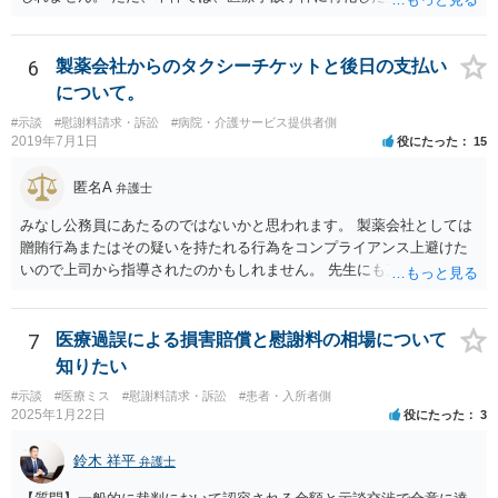
とも対応は可能かと思われます。 医療事故事件で最も難しいのは医師
の過失（医療ミス）の立証なのですが、本件では過失自体には争いが
ないため、損害額の立証が主なポイントになります。 損害額に立証に
6
製薬会社からのタクシーチケットと後日の支払い
関しては、交通事故事件と同様の発想で考えればよいので、対応でき
について。
る弁護士は多いと思います。 今後の交渉については、ご自身で対応さ
#示談
#慰謝料請求・訴訟
#病院・介護サービス提供者側
れることも可能ではありますが、相手方保険会社は容易に増額に応じ
2019年7月1日
役にたった
15
ない（多少の増額はあり得るとしても、裁判基準での和解は難しい）
と思われます。 弁護士が介入することにより提示額が大きく変わるこ
匿名A
弁護士
とは多々あるため、可能であれば弁護士に依頼した上での交渉をお勧
めしたいところです。
みなし公務員にあたるのではないかと思われます。 製薬会社としては
贈賄行為またはその疑いを持たれる行為をコンプライアンス上避けた
いので上司から指導されたのかもしれません。 先生にも万一迷惑をか
けることになってはいけないと。
7
医療過誤による損害賠償と慰謝料の相場について
知りたい
#示談
#医療ミス
#慰謝料請求・訴訟
#患者・入所者側
2025年1月22日
役にたった
3
鈴木 祥平
弁護士