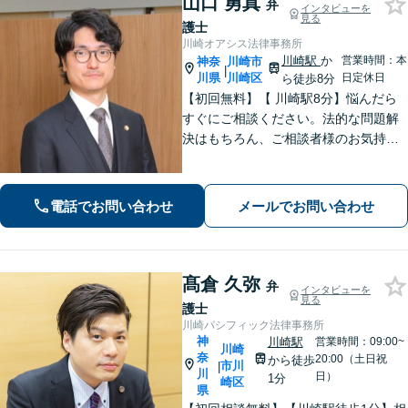
山口 勇真
弁
インタビューを
見る
護士
川崎オアシス法律事務所
川崎駅
か
営業時間：本
神奈
川崎市
|
川県
川崎区
日定休日
ら徒歩8分
【初回無料】【 川崎駅8分】悩んだら
すぐにご相談ください。法的な問題解
決はもちろん、ご相談者様のお気持ち
まで徹底サポートします。不安を和ら
げる「レスポンスの速さ」と「二人三
脚」の姿勢で解決まで伴走いたします
電話でお問い合わせ
メールでお問い合わせ
ので安心してお任せください。【WEB
面談】
髙倉 久弥
弁
インタビューを
見る
護士
川崎パシフィック法律事務所
神
川崎駅
営業時間：09:00~
川崎
奈
20:00（土日祝
から徒歩
市川
|
川
日）
1分
崎区
県