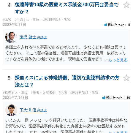
4
後遺障害10級の医療ミス示談金700万円は妥当で
すか？
#示談
#手術ミス・事故
#慰謝料請求・訴訟
2023年3月7日
役にたった
9
鬼沢 健士
弁護士
弁護士を入れるべき事案であると考えます。 少なくとも相談は受けて
ください。 そこで額の妥当性、増額可能性と弁護士費用、依頼のメリ
ットなどを具体的に検討できます。 現時点で妥当かどうかを即断する
ことを避けた方がいいです。
5
採血ミスによる神経損傷、適切な慰謝料請求の方
法とは？
#検査ミス・事故
#患者・入所者側
#示談
#慰謝料請求・訴訟
2021年7月23日
役にたった
10
下大澤 優
弁護士
いよかん 様 メッセージを拝見いたしました。 医療事故事件は特殊な
分野なので、医療事故事件に特化した弁護士を探すのは難航するかも
しれません。 ただ、本件では、医療事故事件に特化した弁護士でなく