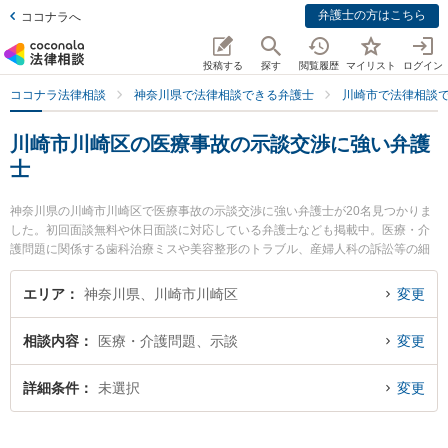
弁護士の方はこちら
ココナラへ
投稿する
探す
閲覧履歴
マイリスト
ログイン
ココナラ法律相談
神奈川県で法律相談できる弁護士
川崎市で法律相談
川崎市川崎区の医療事故の示談交渉に強い弁護
士
神奈川県の川崎市川崎区で医療事故の示談交渉に強い弁護士が20名見つかりま
した。初回面談無料や休日面談に対応している弁護士なども掲載中。医療・介
護問題に関係する歯科治療ミスや美容整形のトラブル、産婦人科の訴訟等の細
かな分野での絞り込み検索もでき便利です。特に川崎パシフィック法律事務所
の増井 史彰弁護士や川崎パシフィック法律事務所の種村 求弁護士、川崎オアシ
エリア
神奈川県、川崎市川崎区
変更
ス法律事務所の山口 勇真弁護士のプロフィール情報や弁護士費用、強みなどが
注目されています。『川崎市川崎区で土日や夜間に発生した医療事故の示談交
相談内容
医療・介護問題、示談
変更
渉のトラブルを今すぐに弁護士に相談したい』『医療事故の示談交渉のトラブ
ル解決の実績豊富な近くの弁護士を検索したい』『初回相談無料で医療事故の
示談交渉を法律相談できる川崎市川崎区内の弁護士に相談予約したい』などで
詳細条件
未選択
変更
お困りの相談者さんにおすすめです。