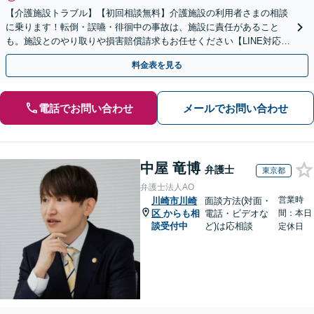
【介護施設トラブル】【初回相談無料】介護施設の利用者さまの相談
に乗ります！転倒・誤嚥・徘徊中の事故は、施設に責任があること
も。施設とのやり取りや損害賠償請求もお任せください【LINE対応
可】【夜間・休日面談可】【関東エリア対応】
料金表を見る
電話でお問い合わせ
メールでお問い合わせ
中屋 竜博
弁護士
東京都
弁護士法人AO
営業時
川崎市川崎
面談方法(対面・
区
からも相
電話・ビデオな
間：本日
談受付中
ど)は応相談
定休日