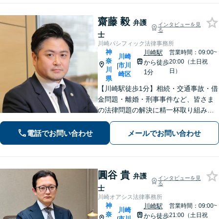
齋藤 毅
弁護
インタビューを見
る
士
川崎パシフィック法律事務所
神
川崎駅
営業時間：09:00~
川崎
奈
20:00（土日祝
から徒歩
市川
|
川
日）
1分
崎区
県
【川崎駅徒歩1分】相続・交通事故・借
金問題・離婚・刑事事件など、皆さま
の法律問題の解決に精一杯取り組みま
す。持ち前のバイタリティとフットワ
ークの軽さに自信あり。費用の負担を
電話でお問い合わせ
メールでお問い合わせ
最小限にするよう努めています。【地
元密着】クチコミ・リピーター多数。
圓谷 貴
弁護
インタビューを見
る
士
川崎オアシス法律事務所
神
川崎駅
営業時間：09:00~
川崎
奈
21:00（土日祝
から徒歩
市川