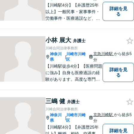
【川崎駅4分】【弁護歴25年
詳細を見
以上】一般民事・家事事件・
る
労働事件・医療過誤など、幅
広い分野で実績がございま
す。弁護らしくない、気軽に
お話できる弁護士です。どの
小林 展大
弁護士
ような事案・相手であって
川崎合同法律事務所
も、正当な権利の主張に努め
京急川崎駅
から徒歩5
神奈川
川崎市川崎
|
ます。ご相談お待ちしていま
県
区
分
す！
【川崎駅徒歩4分】【医療問題
詳細を見
に強み】自身も医療過誤の経
る
験があります。高度な専門知
識をもって、被害回復や真相
究明を行い、皆様が前を向い
て生活できるよう全力で取り
三嶋 健
弁護士
組みます。お気軽にご相談く
川崎合同法律事務所
ださい！【医療事故情報セン
京急川崎駅
から徒歩5
神奈川
川崎市川崎
|
ター所属】
県
区
分
【川崎駅4分】【弁護歴25年
詳細を見
以上】離婚、相続、交通事