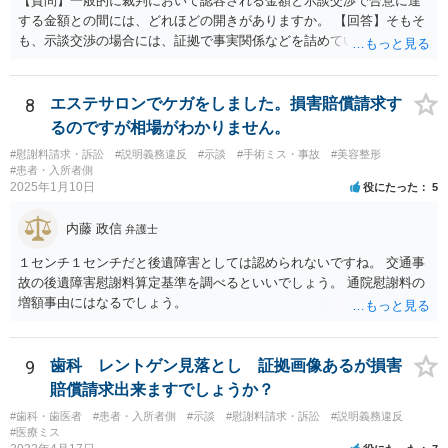
【質問】一般的に裁判において認容される金額と示談交渉で合意に達
する金額との間には、どれほどの開きがありますか。 【回答】そもそ
も、示談交渉の場合には、証拠で事実関係などを詰めていないことが
あることから、一概には言えませんが、裁判で認められる６割～７割
程度にはなると思います。
8
エステサロンでケガをしました。損害賠償請求す
るのですが相場がわかりません。
#慰謝料請求・訴訟
#説明義務違反
#示談
#手術ミス・事故
#美容整形
#患者・入所者側
2025年1月10日
役にたった
5
内藤 政信
弁護士
１センチ１センチだと後遺障害としては認められないですね。 交通事
故の後遺障害慰謝料算定基準を調べるといいでしょう。 通院慰謝料の
増額事由にはなるでしょう。
9
歯科 レントゲン見落とし 証拠画像あるが損害
賠償請求出来ますでしょうか？
#歯科・歯医者
#患者・入所者側
#示談
#慰謝料請求・訴訟
#説明義務違反
#医療ミス