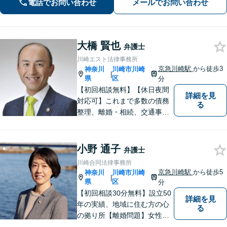
実績あり。人生の再出発を全力で応援
電話でお問い合わせ
メールでお問い合わせ
いたします【借金問題】状況を整理
し、最適な解決方法を提案します【休
日面談可】
大橋 賢也
弁護士
川崎エスト法律事務所
京急川崎駅
から徒歩3
神奈川
川崎市川崎
|
県
区
分
【初回相談無料】【休日夜間
詳細を見
対応可】これまで多数の債務
る
整理、離婚・相続、交通事
故、消費者被害、刑事事件等
を扱ってきました。また、破
産管財人や成年後見人等、裁
小野 通子
弁護士
判所から依頼を受ける事件も
川崎合同法律事務所
多数経験しています。1人で悩
京急川崎駅
から徒歩5
神奈川
川崎市川崎
|
まずに、是非ご相談くださ
県
区
分
い。
【初回相談30分無料】設立50
詳細を見
年の実績、地域に住む方の心
る
の拠り所【離婚問題】女性弁
護士6名在籍 相談件数300件