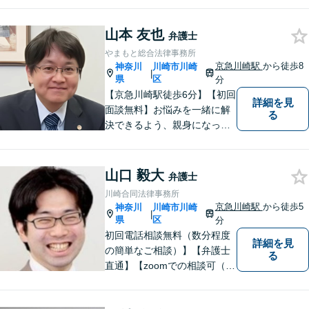
以上の経験値に基づくアドバ
イスを【労働問題】労働者側
山本 友也
弁護士
に特化 精神的なケアも視野
やまもと総合法律事務所
に入れて、真摯に対応します
京急川崎駅
から徒歩8
神奈川
川崎市川崎
|
【京急川崎駅4分】【休日面談
県
区
分
OK】
【京急川崎駅徒歩6分】【初回
詳細を見
面談無料】お悩みを一緒に解
る
決できるよう、親身になっ
て、丁寧にご対応させて頂く
よう心掛けております。交通
事故／相続／離婚／労働／債
山口 毅大
弁護士
務整理／刑事事件／企業法務
川崎合同法律事務所
など、幅広く対応。【当日／
京急川崎駅
から徒歩5
神奈川
川崎市川崎
|
夜間／休日対応可能】お気軽
県
区
分
にご相談下さい。
初回電話相談無料（数分程度
詳細を見
の簡単なご相談）】【弁護士
る
直通】【zoomでの相談可（有
料）】【夜間，休日，年末年
始相談可】市民に寄り添った