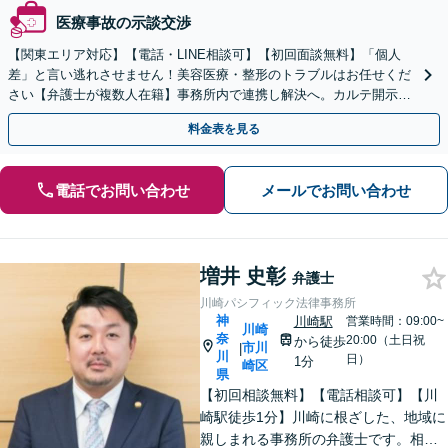
医療事故の示談交渉
【関東エリア対応】【電話・LINE相談可】【初回面談無料】「個人
差」と言い逃れさせません！美容医療・整形のトラブルはお任せくだ
さい【弁護士が複数人在籍】事務所内で連携し解決へ。カルテ開示や
返金・賠償請求をサポートいたします【休日夜間面談可】
料金表を見る
電話でお問い合わせ
メールでお問い合わせ
増井 史彰
弁護士
川崎パシフィック法律事務所
神
川崎駅
営業時間：09:00~
川崎
奈
20:00（土日祝
から徒歩
市川
|
川
日）
1分
崎区
県
【初回相談無料】【電話相談可】【川
崎駅徒歩1分】川崎に根ざした、地域に
親しまれる事務所の弁護士です。相