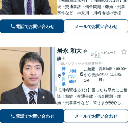
【初回相談無料】【川崎駅徒歩1分】相
続・交通事故・借金問題・離婚・刑事
事件など、神奈川・川崎地域の皆様の
法律問題を解決すべく、親身になって
取り組みます。クチコミ・リピーター
電話でお問い合わせ
メールでお問い合わせ
の方も多数。お気軽にお問い合わせ下
さい。
岩永 和大
弁
インタビューを
見る
護士
川崎パシフィック法律事務所
神
川崎駅
営業時間：09:00~
川崎
奈
20:00（土日祝
から徒歩
市川
|
川
日）
1分
崎区
県
【川崎駅徒歩1分】困ったら早めにご相
談！相続・交通事故・借金問題・離
婚・刑事事件など、皆さまが安心して
暮らせるように問題解決に尽力しま
す。【地元密着】クチコミ・リピータ
電話でお問い合わせ
メールでお問い合わせ
ーの方も多数。「こんなことで」と思
わずにお気軽にお問い合わせ下さい。