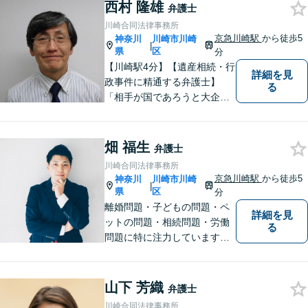
「街医者」のような弁護士
西村 隆雄
弁護士
川崎合同法律事務所
京急川崎駅
から徒歩5
神奈川
川崎市川崎
|
県
区
分
【川崎駅4分】【遺産相続・行
詳細を見
政事件に精通する弁護士】
る
「相手が国であろうと大企業
であろうと、ひるくことな
く、事実に基づいて主張して
いく」ことがモットーです。
畑 福生
弁護士
どんな事案でも、依頼者様の
川崎合同法律事務所
状況をしっかり把握し、ご希
京急川崎駅
から徒歩5
神奈川
川崎市川崎
|
望される解決へと尽力しま
県
区
分
す。
離婚問題・子どもの問題・ペ
詳細を見
ットの問題・相続問題・労働
る
問題に特に注力しています。
お困りの際、お気軽にご相談
ください。
山下 芳織
弁護士
川崎合同法律事務所