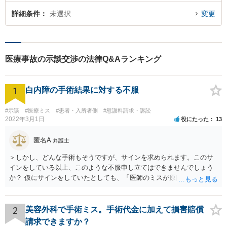
詳細条件
未選択
変更
医療事故の示談交渉の法律Q&Aランキング
1
白内障の手術結果に対する不服
#示談
#医療ミス
#患者・入所者側
#慰謝料請求・訴訟
2022年3月1日
役にたった
13
匿名A
弁護士
＞しかし、どんな手術もそうですが、サインを求められます。このサ
インをしている以上、このような不服申し立てはできませんでしょう
か？ 仮にサインをしていたとしても、「医師のミスが原因で老眼がひ
どくなったといえるような場合」や「白内障の手術の合併症として老
眼が悪化することがあるにもかかわらず、全く説明されなかったよう
な場合」には、請求することは可能です。
2
美容外科で手術ミス。手術代金に加えて損害賠償
請求できますか？