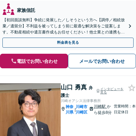
家族信託
【初回面談無料】争続に発展した／しそうという方へ【調停／相続放
棄／遺留分】不利益を被ってしまう前に最適な解決策をご提案しま
す。不動産相続や遺言書作成もお任せください！他士業との連携も可
能
料金表を見る
電話でお問い合わせ
メールでお問い合わせ
山口 勇真
弁
インタビューを
見る
護士
川崎オアシス法律事務所
川崎駅
か
営業時間：本
神奈
川崎市
|
川県
川崎区
日定休日
ら徒歩8分