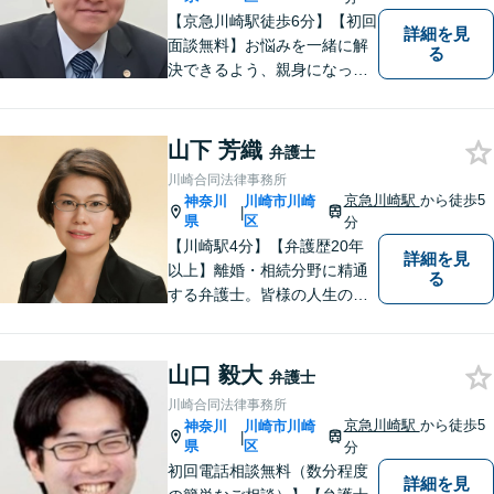
【京急川崎駅徒歩6分】【初回
詳細を見
面談無料】お悩みを一緒に解
る
決できるよう、親身になっ
て、丁寧にご対応させて頂く
よう心掛けております。交通
事故／相続／離婚／労働／債
山下 芳織
弁護士
務整理／刑事事件／企業法務
川崎合同法律事務所
など、幅広く対応。【当日／
京急川崎駅
から徒歩5
神奈川
川崎市川崎
|
夜間／休日対応可能】お気軽
県
区
分
にご相談下さい。
【川崎駅4分】【弁護歴20年
詳細を見
以上】離婚・相続分野に精通
る
する弁護士。皆様の人生の大
事な局面に立ち会う責任を感
じながら、日々納得の解決に
導けるよう尽力しています。
山口 毅大
弁護士
ご希望やご不安な点はお気軽
川崎合同法律事務所
にご相談ください。【初回無
京急川崎駅
から徒歩5
神奈川
川崎市川崎
|
料相談】
県
区
分
初回電話相談無料（数分程度
詳細を見