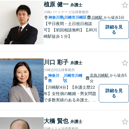
植原 健一
弁護士
川崎パートナーズ法律事務所
神奈川県
川崎市川崎区
川崎駅
から徒歩1分
|
【平日夜間・土日祝日相談
詳細を見
可】【初回相談無料】【JR川
る
崎駅徒歩１分】
川口 彩子
弁護士
川崎合同法律事務所
京急川崎駅
から徒歩5
神奈川
川崎市川崎
|
県
区
分
【川崎駅4分】【弁護士歴22
詳細を見
年】女性側の離婚・男女問題
る
で多数実績のある弁護士。画
一的な対応ではなく、お一人
お一人の人生を背負っている
自覚を持ち、ご一緒に解決へ
大橋 賢也
弁護士
の 道を考えてまいります。ま
川崎エスト法律事務所