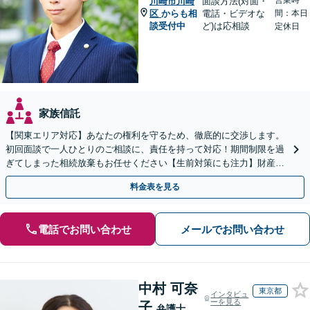
営業時
川崎市川崎
面談方法(対面・
区
からも相
電話・ビデオな
間：本日
談受付中
ど)は応相談
定休日
家族信託
【関東エリア対応】あなたの権利を守るため、徹底的に交渉します。
初回面談で一人ひとりのご相談に、責任を持って対応！期間制限を過
ぎてしまった相続放棄もお任せください【生前対策にも注力】財産管
理から遺言書の作成・執行まで、一括してサポート
料金表を見る
電話でお問い合わせ
メールでお問い合わせ
中村 可奈
東京都
インタビュ
ーを見る
子
弁護士