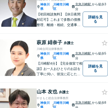
ずはお気軽にご相談くださ
京急川崎駅
から徒歩3
神奈川
川崎市川崎
|
い！【子連れ相談OK】
県
区
分
【初回相談無料】【休日夜間
詳細を見
対応可】これまで多数の債務
る
整理、離婚・相続、交通事
故、消費者被害、刑事事件等
を扱ってきました。また、破
産管財人や成年後見人等、裁
萩原 緋奈子
弁護士
判所から依頼を受ける事件も
川崎合同法律事務所
多数経験しています。1人で悩
京急川崎駅
から徒歩5
神奈川
川崎市川崎
|
まずに、是非ご相談くださ
県
区
分
い。
【川崎駅4分】【完全個室で相
詳細を見
談】お一人おひとりのお話を
る
丁寧に伺い、状況に応じた解
決策を分かりやすくご提案し
ます。 環境やお金のことで、
これからの人生を諦めなくて
山本 友也
弁護士
済むよう、精一杯お手伝いさ
やまもと総合法律事務所
せていただきます。【休日・
京急川崎駅
から徒歩8
神奈川
川崎市川崎
|
夜間面談可】
県
区
分