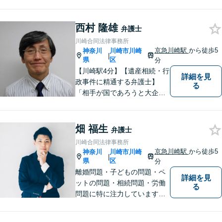
相続問題は、不動産関連のト
ラブルの解決実績が豊富！離
婚問題は、財産分与や慰謝料
西村 隆雄
弁護士
請求に強みあり。そのほか、
川崎合同法律事務所
交通事故・借金・企業法務に
京急川崎駅
から徒歩5
神奈川
川崎市川崎
|
も幅広く対応【当日・休日・
県
区
分
夜間相談可】
【川崎駅4分】【遺産相続・行
詳細を見
政事件に精通する弁護士】
る
「相手が国であろうと大企業
であろうと、ひるくことな
く、事実に基づいて主張して
いく」ことがモットーです。
畑 福生
弁護士
どんな事案でも、依頼者様の
川崎合同法律事務所
状況をしっかり把握し、ご希
京急川崎駅
から徒歩5
神奈川
川崎市川崎
|
望される解決へと尽力しま
県
区
分
す。
離婚問題・子どもの問題・ペ
詳細を見
ットの問題・相続問題・労働
る
問題に特に注力しています。
お困りの際、お気軽にご相談
ください。