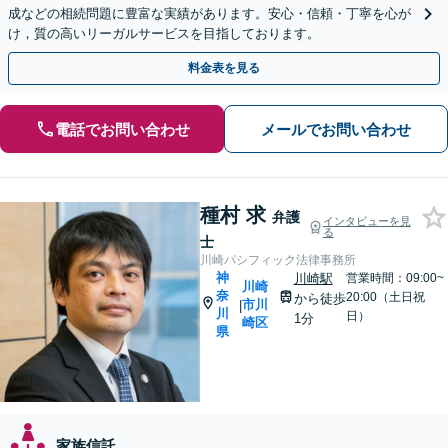
成などの相続問題に豊富な実績があります。安心・信頼・丁寧を心が
け，質の高いリーガルサービスを目指しております。
料金表を見る
電話でお問い合わせ
メールでお問い合わせ
種村 求
弁護
インタビューを見
る
士
川崎パシフィック法律事務所
神
川崎駅
営業時間：09:00~
川崎
奈
20:00（土日祝
から徒歩
市川
|
川
日）
1分
崎区
県
家族信託