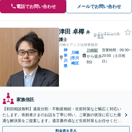
電話でお問い合わせ
メールでお問い合わせ
津田 卓椰
弁
インタビューを
見る
護士
川崎オアシス法律事務所
神
川崎駅
営業時間：09:30~
川崎
奈
20:00（土日祝
から徒歩
市川
|
川
日）
8分
崎区
県
家族信託
【初回相談無料】遺産分割・不動産相続・生前対策など幅広く対応い
たします。依頼者さまのお話を丁寧に伺い、ご家族の状況に応じた最
適な解決策をご提案します。遺言書作成など生前対策もお任せくださ
い【川崎駅8分】【Web面談OK】
料金表を見る