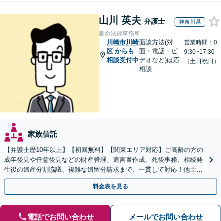
山川 英夫
弁護士
神奈川県
延命法律事務所
川崎市川崎
面談方法(対
営業時間：0
区
からも
面・電話・ビ
9:30~17:30
相談受付中
デオなど)は応
（土日祝日）
相談
家族信託
【弁護士歴10年以上】【初回無料】【関東エリア対応】ご高齢の方の
成年後見や任意後見などの財産管理、遺言書作成、死後事務、相続発
生後の遺産分割協議、複雑な遺留分請求まで、一貫して対応！他士業
との連携力を活かした最適解の追求【WEB面談対応】
料金表を見る
電話でお問い合わせ
メールでお問い合わせ