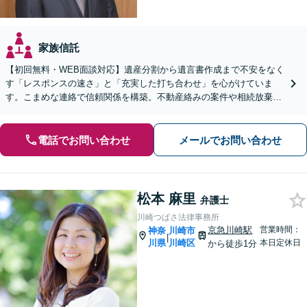
家族信託
【初回無料・WEB面談対応】遺産分割から遺言書作成まで不安をなく
す「レスポンスの速さ」と「充実した打ち合わせ」を心がけていま
す。こまめな連絡で信頼関係を構築。不動産絡みの案件や相続放棄
も、好アクセスの当事務所へ安心してお任せください。
電話でお問い合わせ
メールでお問い合わせ
松本 麻里
弁護士
川崎つばさ法律事務所
京急川崎駅
営業時間：
神奈
川崎市
|
川県
川崎区
本日定休日
から徒歩1分