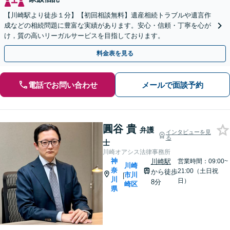
【川崎駅より徒歩１分】【初回相談無料】遺産相続トラブルや遺言作
成などの相続問題に豊富な実績があります。安心・信頼・丁寧を心が
け，質の高いリーガルサービスを目指しております。
料金表を見る
電話でお問い合わせ
メールで面談予約
圓谷 貴
弁護
インタビューを見
る
士
川崎オアシス法律事務所
神
川崎駅
営業時間：09:00~
川崎
奈
21:00（土日祝
から徒歩
市川
|
川
日）
8分
崎区
県