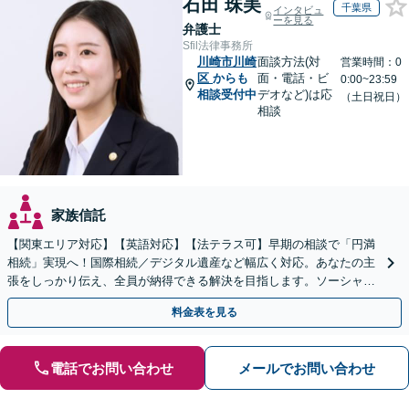
石田 珠美
千葉県
インタビュ
ーを見る
弁護士
Sfil法律事務所
川崎市川崎
面談方法(対
営業時間：0
区
からも
面・電話・ビ
0:00~23:59
相談受付中
デオなど)は応
（土日祝日）
相談
家族信託
【関東エリア対応】【英語対応】【法テラス可】早期の相談で「円満
相続」実現へ！国際相続／デジタル遺産など幅広く対応。あなたの主
張をしっかり伝え、全員が納得できる解決を目指します。ソーシャル
ワーカー兼司法書士と連携【WEB面談可｜24時間受付】
料金表を見る
電話でお問い合わせ
メールでお問い合わせ