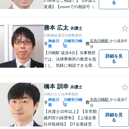
の簡単なご相談）】【弁護士
る
直通】【zoomでの相談可（有
料）】【夜間，休日，年末年
始相談可】市民に寄り添った
「街医者」のような弁護士
勝本 広太
弁護士
川崎相続遺言法律事務所
京急川崎駅
から徒歩4
神奈川
川崎市川崎
|
県
区
分
【川崎駅 徒歩4分】当事務所
詳細を見
では、法律事務所の敷居を低
る
くし、気軽に相談できる環境
を整えたアットホームな事務
所となるよう努めています。
どうぞお気軽にご相談くださ
橋本 訓幸
弁護士
い。
川崎ひかり法律事務所
京急川崎駅
から徒歩7
神奈川
川崎市川崎
|
県
区
分
【弁護士10年以上】【非常勤
詳細を見
裁判官の経歴有】【上場企業
る
社外取締役】【IT企業経営】