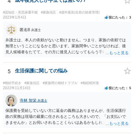
4
成年後見人しか手立ては無いの？
#認知症・意思疎通不能
#家族信託
#成年後見(生前の財産管理)
2023年1月4日
役にたった
3
匿名B
弁護士
弁護士は、本人の依頼がないと動けません。つまり、家族の依頼では
無理ということになるかと思います。家族間争いごとがなければ、後
見人候補者をたてて、その方に後見人になってもらう手続をすすめた
ほうが、今後もいろいろやりやすくなると思います。
5
生活保護に関しての悩み
#相続手続き
#家族信託
#家族間の相続トラブル
#相続税対策
2022年11月14日
役にたった
5
寺林 智栄
弁護士
保護費を受給していない方に返金の義務はありませんが、生活保護行
政の実務は現場の裁量に任されるところも大きいので、「お支払いで
きませんか」とお伺いされることくらいはあるかもしれません。 通報
するかどうかは、あなたとお父さんの妹さんとの関係などを総合的に