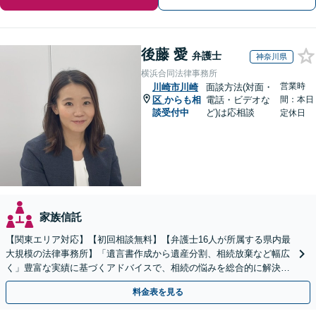
後藤 愛
弁護士
神奈川県
横浜合同法律事務所
営業時
川崎市川崎
面談方法(対面・
区
からも相
電話・ビデオな
間：本日
談受付中
ど)は応相談
定休日
家族信託
【関東エリア対応】【初回相談無料】【弁護士16人が所属する県内最
大規模の法律事務所】「遺言書作成から遺産分割、相続放棄など幅広
く」豊富な実績に基づくアドバイスで、相続の悩みを総合的に解決へ
導く「相続登記義務化に対応」【WEB面談対応】
料金表を見る