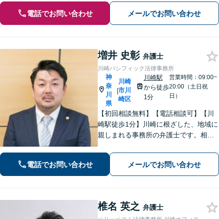
電話でお問い合わせ
メールでお問い合わせ
増井 史彰
弁護士
川崎パシフィック法律事務所
神
川崎駅
営業時間：09:00~
川崎
奈
20:00（土日祝
から徒歩
市川
|
川
日）
1分
崎区
県
【初回相談無料】【電話相談可】【川
崎駅徒歩1分】川崎に根ざした、地域に
親しまれる事務所の弁護士です。相
続・交通事故・借金問題など親身にな
って対応致します。クチコミ・リピー
電話でお問い合わせ
メールでお問い合わせ
ターの方多数。お気軽にご相談くださ
い。
椎名 英之
弁護士