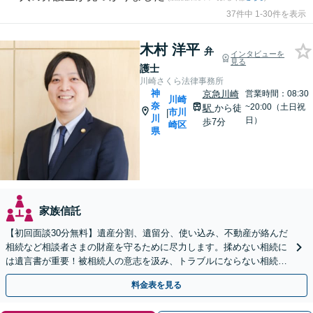
37件中 1-30件を表示
木村 洋平
弁
インタビューを
見る
護士
川崎さくら法律事務所
神
京急川崎
営業時間：08:30
川崎
奈
~20:00（土日祝
駅
から徒
市川
|
川
日）
歩7分
崎区
県
家族信託
【初回面談30分無料】遺産分割、遺留分、使い込み、不動産が絡んだ
相続など相談者さまの財産を守るために尽力します。揉めない相続に
は遺言書が重要！被相続人の意志を汲み、トラブルにならない相続の
実現をサポート【休日・夜間面談OK】【電話相談可】
料金表を見る