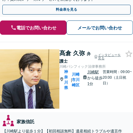
料金表を見る
電話でお問い合わせ
メールでお問い合わせ
髙倉 久弥
弁
インタビューを
見る
護士
川崎パシフィック法律事務所
神
川崎駅
営業時間：09:00~
川崎
奈
20:00（土日祝
から徒歩
市川
|
川
日）
1分
崎区
県
家族信託
【川崎駅より徒歩１分】【初回相談無料】遺産相続トラブルや遺言作