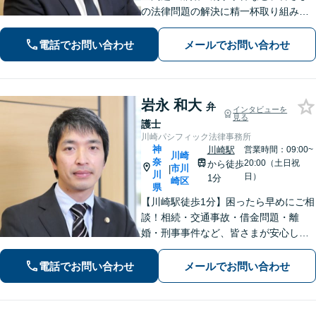
の法律問題の解決に精一杯取り組みま
す。持ち前のバイタリティとフットワ
ークの軽さに自信あり。費用の負担を
電話でお問い合わせ
メールでお問い合わせ
最小限にするよう努めています。【地
元密着】クチコミ・リピーター多数。
岩永 和大
弁
インタビューを
見る
護士
川崎パシフィック法律事務所
神
川崎駅
営業時間：09:00~
川崎
奈
20:00（土日祝
から徒歩
市川
|
川
日）
1分
崎区
県
【川崎駅徒歩1分】困ったら早めにご相
談！相続・交通事故・借金問題・離
婚・刑事事件など、皆さまが安心して
暮らせるように問題解決に尽力しま
す。【地元密着】クチコミ・リピータ
電話でお問い合わせ
メールでお問い合わせ
ーの方も多数。「こんなことで」と思
わずにお気軽にお問い合わせ下さい。