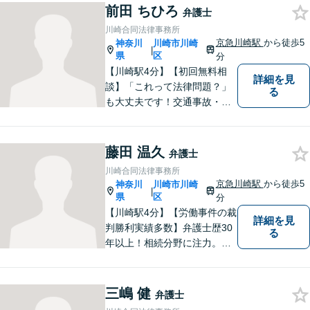
前田 ちひろ
弁護士
川崎合同法律事務所
京急川崎駅
から徒歩5
神奈川
川崎市川崎
|
県
区
分
【川崎駅4分】【初回無料相
詳細を見
談】「これって法律問題？」
る
も大丈夫です！交通事故・債
務整理・離婚等、お困りごと
はなんでもご相談ください！
皆様が小さな違和感一つをも
藤田 温久
弁護士
覚えることなく、心からの笑
川崎合同法律事務所
顔とともに生活できる社会を
京急川崎駅
から徒歩5
神奈川
川崎市川崎
|
つくれるよう尽力いたしま
県
区
分
す。
【川崎駅4分】【労働事件の裁
詳細を見
判勝利実績多数】弁護士歴30
る
年以上！相続分野に注力。依
頼者様にとって最善の結果を
目指し、積み上げてきた経験
と情熱により実現してまいり
三嶋 健
弁護士
ます！お気軽にご相談を！