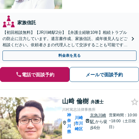
家族信託
【初回相談無料】【JR川崎駅2分】【弁護士経験10年】相続トラブル
の防止に注力しています。遺言書作成、家族信託、成年後見人などご
相談ください。依頼者さまの代理人として交渉することも可能です
【土日祝対応可】
料金表を見る
電話で面談予約
メールで面談予約
山﨑 倫樹
弁護士
川村篤志法律事務所
神
京急川崎
営業時間：10:00
川崎
奈
~18:00（土日祝
駅
から徒
市川
|
川
日）
歩6分
崎区
県