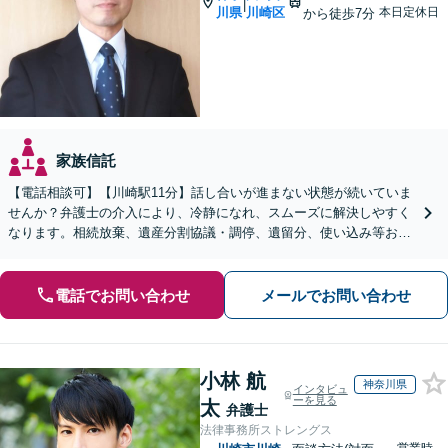
|
川県
川崎区
本日定休日
から徒歩7分
家族信託
【電話相談可】【川崎駅11分】話し合いが進まない状態が続いていま
せんか？弁護士の介入により、冷静になれ、スムーズに解決しやすく
なります。相続放棄、遺産分割協議・調停、遺留分、使い込み等おま
かせください。不動産業者と連携可【休日・夜間相談可】
電話でお問い合わせ
メールでお問い合わせ
小林 航
神奈川県
インタビュ
ーを見る
太
弁護士
法律事務所ストレングス