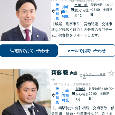
ベリーベスト法律事務所 川崎オフィス
神
京急川崎
営業時間：09:30
川崎
奈
~18:00（土日祝
駅
から徒
市川
|
川
日）
歩4分
崎区
県
【離婚・刑事事件・労働問題・交通事
故など幅広く対応】各分野の専門チー
ムがお客様をサポートします。
電話でお問い合わせ
メールでお問い合わせ
齋藤 毅
弁護
インタビューを見
る
士
川崎パシフィック法律事務所
神
川崎駅
営業時間：09:00~
川崎
奈
20:00（土日祝
から徒歩
市川
|
川
日）
1分
崎区
県
【川崎駅徒歩1分】相続・交通事故・借
金問題・離婚・刑事事件など、皆さま