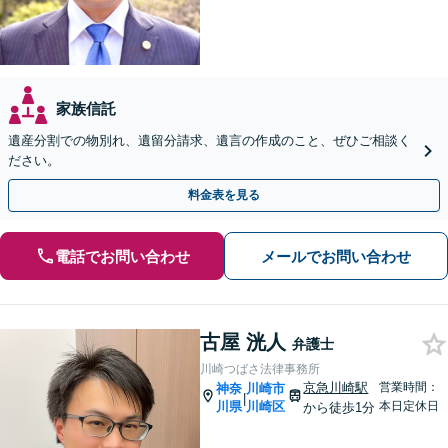
家族信託
遺産分割での物別れ、遺留分請求、遺言の作成のこと、ぜひご相談く
ださい。
料金表を見る
電話でお問い合わせ
メールでお問い合わせ
古屋 洸人
弁護士
川崎つばさ法律事務所
京急川崎駅
営業時間：
神奈
川崎市
|
川県
川崎区
本日定休日
から徒歩1分