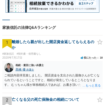
家族信託の法律Q&Aランキング
1
離婚したら親が出した開店資金返してもらえるの
か
#家族信託
#契約書・借用書なし
2020年7月17日
役にたった
18
相続・遺言に強い弁護士
髙橋 優
弁護士
ご相談内容拝見致しました。 開店資金を支出された親御さんが亡くな
られているということですと、相続が発生しているところとなりま
す。 むぅちゃん様が単独相続人であれば、お書き頂いたような方法で
ご主人に書面を書いてもらうことで対応は可能かと思います。 他にも
相続人おられるということであれば、他の相続人との協議が必要とな
るところです。 また、当該点とは別にご主人から貸付ではなく贈与で
2
亡くなる父の死亡保険金の相続について
あると主張される可能性がございます。 その場合には、貸付であるこ