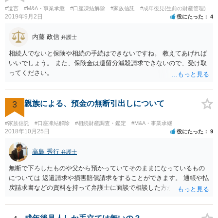
とを伺わせる事情をどれだけ積み重ねることが出来るか、というとこ
#遺言
#M&A・事業承継
#口座凍結解除
#家族信託
#成年後見(生前の財産管理)
ろとなります。 返済の事実や、返済を約束するメール等です。 金額の
2019年9月2日
役にたった
4
大きさや状況を考えると、一つ一つの問題を解決し、万が一に備えて
おく方が宜しいかと思います。 緊急という訳ではないかと思います
内藤 政信
弁護士
が、事前準備が早い方が有効な手段が増える傾向にありますので、早
相続人でないと保険や相続の手続はできないですね。 教えてあげれば
目に弁護士を入れられることを御検討頂くと良いかと思います。
いいでしょう。 また、保険金は遺留分減殺請求できないので、受け取
ってください。
3
親族による、預金の無断引出しについて
#家族信託
#口座凍結解除
#相続財産調査・鑑定
#M&A・事業承継
2018年10月25日
役にたった
9
高島 秀行
弁護士
無断で下ろしたものや父から預かっていてそのままになっているもの
については 返還請求や損害賠償請求をすることができます。 通帳や払
戻請求書などの資料を持って弁護士に面談で相談した方がよいと思い
ます。