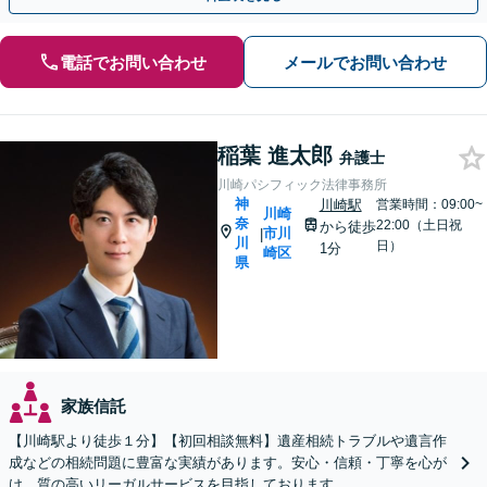
電話でお問い合わせ
メールでお問い合わせ
稲葉 進太郎
弁護士
川崎パシフィック法律事務所
神
川崎駅
営業時間：09:00~
川崎
奈
22:00（土日祝
から徒歩
市川
|
川
日）
1分
崎区
県
家族信託
【川崎駅より徒歩１分】【初回相談無料】遺産相続トラブルや遺言作
成などの相続問題に豊富な実績があります。安心・信頼・丁寧を心が
け，質の高いリーガルサービスを目指しております。