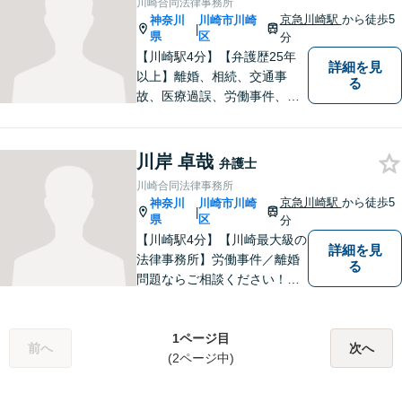
川崎合同法律事務所
【初回相談無料】
京急川崎駅
から徒歩5
神奈川
川崎市川崎
|
県
区
分
【川崎駅4分】【弁護歴25年
詳細を見
以上】離婚、相続、交通事
る
故、医療過誤、労働事件、会
社事件など、幅広い分野で実
績あり！日々勉強を怠らず、
皆様を守れるよう尽力してい
川岸 卓哉
弁護士
ます。人権を守りながら社会
川崎合同法律事務所
の役に立つことがやりがいで
京急川崎駅
から徒歩5
神奈川
川崎市川崎
|
す。【後払いOK】
県
区
分
【川崎駅4分】【川崎最大級の
詳細を見
法律事務所】労働事件／離婚
る
問題ならご相談ください！労
災認定や、交通事故の後遺症
認定、医療過誤事件では、医
師などとの研究会を行い、協
1ページ目
前へ
次へ
力医と連携した高いレベルで
(2ページ中)
の解決を目指します。【初回
面談無料】