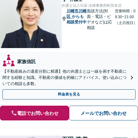
弁護士法人日栄 法律事務所町田本店
川崎市川崎
面談方法(対
営業時間：0
区
からも
面・電話・ビ
9:30~21:00
相談受付中
デオなど)は応
（土日祝日）
相談
家族信託
【不動産絡みの遺産分割に精通】他の弁護士とは一線を画す不動産に
関する経験と知識。不動産の価値を的確にアドバイス。使い込みにつ
いての相談も多数。
料金表を見る
電話でお問い合わせ
メールでお問い合わせ