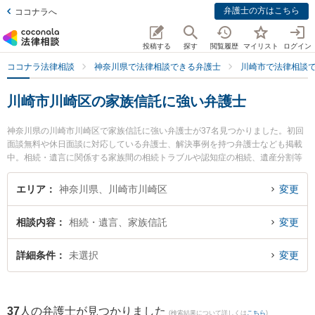
弁護士の方はこちら
ココナラへ
投稿する
探す
閲覧履歴
マイリスト
ログイン
ココナラ法律相談
神奈川県で法律相談できる弁護士
川崎市で法律相談
川崎市川崎区の家族信託に強い弁護士
神奈川県の川崎市川崎区で家族信託に強い弁護士が37名見つかりました。初回
面談無料や休日面談に対応している弁護士、解決事例を持つ弁護士なども掲載
中。相続・遺言に関係する家族間の相続トラブルや認知症の相続、遺産分割等
の細かな分野での絞り込み検索もでき便利です。特に川崎さくら法律事務所の
木村 洋平弁護士や川崎オアシス法律事務所の津田 卓椰弁護士、川崎パシフィッ
エリア
神奈川県、川崎市川崎区
変更
ク法律事務所の稲葉 進太郎弁護士のプロフィール情報や弁護士費用、強みなど
が注目されています。『川崎市川崎区で土日や夜間に発生した家族信託のトラ
相談内容
相続・遺言、家族信託
変更
ブルを今すぐに弁護士に相談したい』『家族信託のトラブル解決の実績豊富な
近くの弁護士を検索したい』『初回相談無料で家族信託を法律相談できる川崎
市川崎区内の弁護士に相談予約したい』などでお困りの相談者さんにおすすめ
詳細条件
未選択
変更
です。
37
人の弁護士が見つかりました
(検索結果について詳しくは
こちら
)