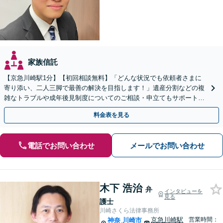
家族信託
【京急川崎駅1分】【初回相談無料】「どんな状況でも依頼者さまに
寄り添い、二人三脚で最善の解決を目指します！」遺産分割などの複
雑なトラブルや成年後見制度についてのご相談・申立てもサポート。
一人で抱え込まず、まずはお話をお聞かせください
料金表を見る
電話でお問い合わせ
メールでお問い合わせ
木下 浩治
弁
インタビューを
見る
護士
川崎さくら法律事務所
京急川崎駅
営業時間：
神奈
川崎市