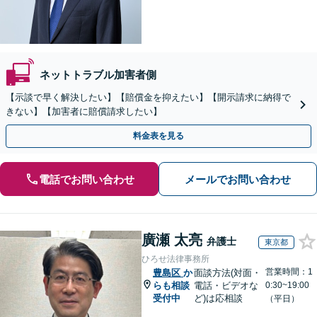
ネットトラブル加害者側
【示談で早く解決したい】【賠償金を抑えたい】【開示請求に納得で
きない】【加害者に賠償請求したい】
料金表を見る
電話でお問い合わせ
メールでお問い合わせ
廣瀬 太亮
弁護士
東京都
ひろせ法律事務所
営業時間：1
豊島区
か
面談方法(対面・
らも相談
電話・ビデオな
0:30~19:00
受付中
ど)は応相談
（平日）