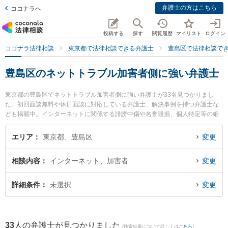
弁護士の方はこちら
ココナラへ
投稿する
探す
閲覧履歴
マイリスト
ログイン
ココナラ法律相談
東京都で法律相談できる弁護士
豊島区で法律相談で
豊島区のネットトラブル加害者側に強い弁護士
東京都の豊島区でネットトラブル加害者側に強い弁護士が33名見つかりまし
た。初回面談無料や休日面談に対応している弁護士、解決事例を持つ弁護士な
ども掲載中。インターネットに関係する誹謗中傷や名誉毀損、個人特定等の細
かな分野での絞り込み検索もでき便利です。特にアディーレ法律事務所の小林
千咲紀弁護士や弁護士法人コスモポリタン法律事務所の大竹 康央弁護士、増井
エリア
東京都、豊島区
変更
総合法律事務所の中西 琢斗弁護士のプロフィール情報や弁護士費用、強みなど
が注目されています。『豊島区で土日や夜間に発生したネットトラブル加害者
相談内容
インターネット、加害者
変更
側のトラブルを今すぐに弁護士に相談したい』『ネットトラブル加害者側のト
ラブル解決の実績豊富な近くの弁護士を検索したい』『初回相談無料でネット
トラブル加害者側を法律相談できる豊島区内の弁護士に相談予約したい』など
詳細条件
未選択
変更
でお困りの相談者さんにおすすめです。
33
人の弁護士が見つかりました
(検索結果について詳しくは
こちら
)