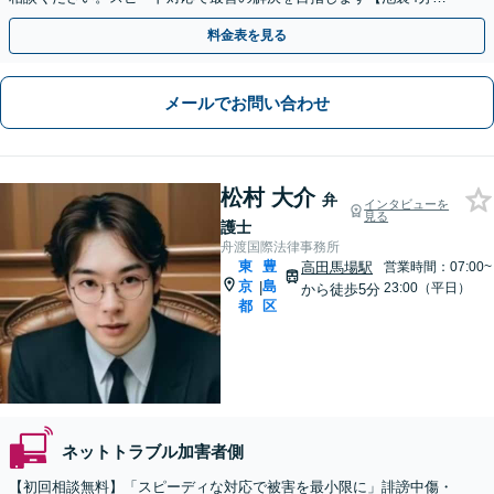
企業の書き込み被害のご相談にも対応
料金表を見る
メールでお問い合わせ
松村 大介
弁
インタビューを
見る
護士
舟渡国際法律事務所
東
豊
高田馬場駅
営業時間：07:00~
京
島
|
23:00（平日）
から徒歩5分
都
区
ネットトラブル加害者側
【初回相談無料】「スピーディな対応で被害を最小限に」誹謗中傷・