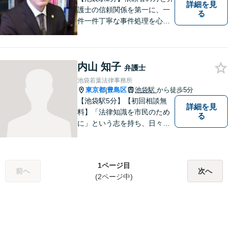
詳細を見
護士の信頼関係を第一に、一
る
件一件丁寧な事件処理を心掛
けております。法的な問題を
多角的視点から分析し、その
抜本的解消を通じて依頼人の
内山 知子
利益を最大限に守れるよう、
弁護士
最善を尽くします。お困りご
池袋若葉法律事務所
とはお気軽にご相談くださ
東京都
豊島区
池袋駅
から徒歩5分
|
い！
【池袋駅5分】【初回相談無
詳細を見
料】「法律知識を市民のため
る
に」という志を持ち、日々弁
護士活動に取り組んでいま
す。親権/財産分与/国際結婚な
どの問題でお悩みの方、長年
1ページ目
の経験と持ち前の情熱で手厚
前へ
次へ
(2ページ中)
くサポートさせていただきま
す。【フランス語対応可能】