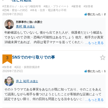
#児童ポルノ・わいせつ物頒布等
#個人・プライベート
#被害者
#加害者
#恐喝・脅迫への対応
#本名・住所・電話番号が不明
2026年7月26日
役にたった
2
刑事事件に強い弁護士
奥村 徹
弁護士
年齢確認もしていないし 後から出てきた人が、保護者だという確認も
できないので 詐欺・恐喝の可能性はあるでしょう 他方、相手方が真実
18歳未満であれば、 内容は電子マナーを送ってくれたら自慰行為など
の動画を要望通りに撮って送るよと言ったやりとりでした。 自分は動
画の尺は10分ほど、服を着たままで胸を触って欲しい、などの要望を
して、要求された金額(1000円程度)の電子マネーを送信してしまいま
3
SNSでのやり取りでの事
した。 そこから、撮影するまで暇なので顔の雰囲気の写真を交換して
欲しい、住んでいる都道府県と区を教えてと言われたので教えたりと
#加害者
#訴訟・損害賠償請求
言ったやり取りをしていました。 というやりとりは、青少年条例違反
2026年7月25日
役にたった
1
（わいせつ行為）の疑いがあります。18歳未満と知らなくても処罰可
能です。
井上 祐司
弁護士
そのトラウマである事実をあなたが既に知っており、そのことをあえ
て認識しながら相手を傷つけようとしたことが客観的な証拠によって
認定できない限り、何の罰則も問題となる法令もないと思われます。