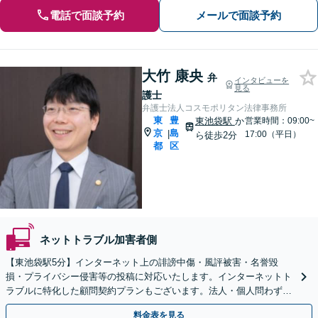
電話で面談予約
メールで面談予約
大竹 康央
弁
インタビューを
見る
護士
弁護士法人コスモポリタン法律事務所
東
豊
東池袋駅
か
営業時間：09:00~
京
島
|
17:00（平日）
ら徒歩2分
都
区
ネットトラブル加害者側
【東池袋駅5分】インターネット上の誹謗中傷・風評被害・名誉毀
損・プライバシー侵害等の投稿に対応いたします。インターネットト
ラブルに特化した顧問契約プランもございます。法人・個人問わずお
気軽にご相談下さい。【オンライン相談可】【全国対応】
料金表を見る