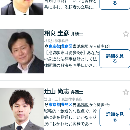
日対応可能】「いつも皆様と
る
共に歩む。依頼者の立場に立
って解決する」がモットーで
す。借金問題／不動産問題／
離婚問題／刑事事件／企業法
相良 圭彦
務など幅広く対応可能。【地
弁護士
域に根ざした弁護士】依頼者
相良法律事務所
の立場から最適の解決方法を
東京都
豊島区
池袋駅
から徒歩1分
|
ご提案します。
【池袋駅東口徒歩3分】あなた
詳細を見
の身近な法律事務所として法
る
律問題の解決をお手伝いさせ
ていただきます。あなたが困
っていることを、 お気軽にご
相談ください。
辻山 尚志
弁護士
辻山・五十嵐法律事務所
東京都
豊島区
池袋駅
から徒歩2分
|
戦略的・創造的な視点で、冷
詳細を見
静に先を見通し、いかなる状
る
況におかれたお客様であって