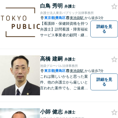
白鳥 秀明
で広く取り扱い、幅広い分野
弁護士
で実績あり！【完全個室対
弁護士法人東京パブリック法律事務所
応】
東京都
豊島区
東池袋駅
から徒歩1分
|
【看護師・保健師資格を持つ
詳細を見
弁護士】訪問看護・障害福祉
る
サービス事業者の顧問・継続
サポートに対応。日常の法律
相談から契約・行政対応、利
用者トラブルまで。看護・介
高橋 建嗣
護・福祉の現場が分かる弁護
弁護士
士に、お気軽にご相談くださ
池袋グローバル法律事務所
い。
東京都
豊島区
東池袋駅
から徒歩7分
|
これは難しいかもと思った案
詳細を見
件、他の弁護士から厳しいと
る
言われた案件でも、ご遠慮な
くご相談ください。
小師 健志
弁護士