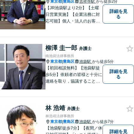
対応
東京都
豊島区
吉祥寺駅
から徒歩2分
|
【JR池袋駅より2分】【土曜
詳細を見
日営業実施】【企業法務に対
る
応可能】個人・法人のお客様
を対象に幅広い分野に対応し
ております。民事事件・刑事
事件のみならず、インターネ
柳澤 圭一郎
ット問題にも対応いたしま
弁護士
す。お気軽にご相談くださ
南池袋法律事務所
い。
東京都
豊島区
池袋駅
から徒歩5分
|
【初回相談無料】【池袋駅徒
詳細を見
歩5分】依頼者の皆様と十分に
る
連絡を取り，協議することを
こころがけています。話しや
すい環境を整えて事務所でお
待ちしておりますので、お困
林 浩靖
りの方は、お気軽にご相談下
弁護士
さい。
林浩靖法律事務所
東京都
豊島区
池袋駅
から徒歩7分
|
【池袋駅徒歩7分】【夜間／休
詳細を見