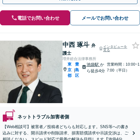
電話でお問い合わせ
メールでお問い合わせ
中西 琢斗
弁
インタビューを
見る
護士
増井総合法律事務所
東
豊
池袋駅
か
営業時間：10:00~1
京
島
|
7:00（平日）
ら徒歩4分
都
区
ネットトラブル加害者側
【Web相談可】被害者／投稿者どちらも対応します。SNS等への書き
込みに対する、開示請求や削除請求、損害賠償請求や示談交渉は、ご
相談ください。スピード対応で最善の解決を目指します【池袋4分】