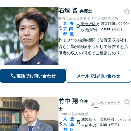
石垣 晋
弁護士
弁護士法人コスモポリタン法律事務所
東
豊
東池袋駅
か
営業時間：09:00~
京
島
|
23:00（平日）
ら徒歩2分
都
区
約１０年の金融機関（債権回収会社も
含む）勤務経験を活かして経営者と労
働者の双方の視点でご相談にのりま
す。個人事業主、スタートアップ支援
も注力中。皆様のお仕事に関するお悩
みの解決策を一緒に考えていきます。
電話でお問い合わせ
メールでお問い合わせ
竹中 翔
弁護
インタビューを見
る
士
Earth＆法律事務所
東
豊
池袋駅
か
営業時間：07:00~2
京
島
|
3:00（平日）
ら徒歩8分
都
区