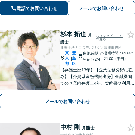
トラブルも解決まで尽力します【休
電話でお問い合わせ
メールでお問い合わせ
日・夜間相談可】【完全個室】【池袋
駅10分】
杉本 拓也
弁
インタビューを
見る
護士
弁護士法人コスモポリタン法律事務所
東
豊
東池袋駅
か
営業時間：09:00~
京
島
|
21:00（平日）
ら徒歩2分
都
区
【弁護士歴13年】【企業法務分野に強
み】【外資系金融機関出身】金融機関
での企業内弁護士4年。契約書や利用規
約の作成（英文可）、M&A、事業承
継、誹謗中傷対策などご相談くださ
メールでお問い合わせ
い。【債権回収】交渉から、訴訟、差
押えまで対応します。【東池袋駅2分】
中村 剛
弁護士