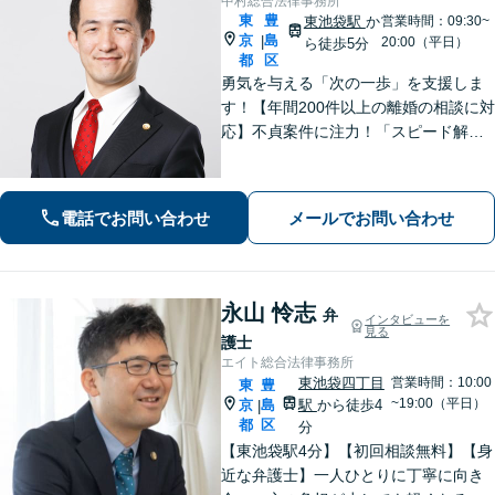
中村総合法律事務所
東
豊
東池袋駅
か
営業時間：09:30~
京
島
|
20:00（平日）
ら徒歩5分
都
区
勇気を与える「次の一歩」を支援しま
す！【年間200件以上の離婚の相談に対
応】不貞案件に注力！「スピード解
決」「円満な解決」に定評あり【日本
労働法学会所属】労働者の立場を理解
し、味方になります【池袋駅徒歩5分】
電話でお問い合わせ
メールでお問い合わせ
【セカンドオピニオン可】
永山 怜志
弁
インタビューを
見る
護士
エイト総合法律事務所
東池袋四丁目
営業時間：10:00
東
豊
~19:00（平日）
京
島
駅
から徒歩4
|
都
区
分
【東池袋駅4分】【初回相談無料】【身
近な弁護士】一人ひとりに丁寧に向き