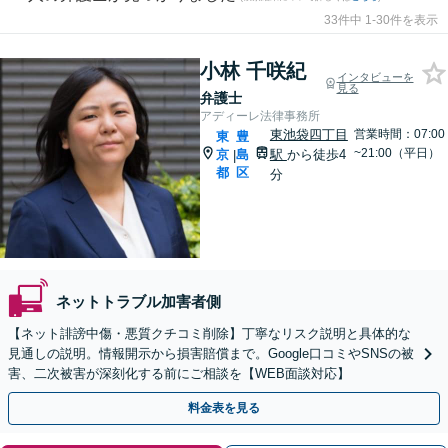
33件中 1-30件を表示
小林 千咲紀
インタビューを
見る
弁護士
アディーレ法律事務所
東池袋四丁目
営業時間：07:00
東
豊
~21:00（平日）
京
島
駅
から徒歩4
|
都
区
分
ネットトラブル加害者側
【ネット誹謗中傷・悪質クチコミ削除】丁寧なリスク説明と具体的な
見通しの説明。情報開示から損害賠償まで。Google口コミやSNSの被
害、二次被害が深刻化する前にご相談を【WEB面談対応】
料金表を見る