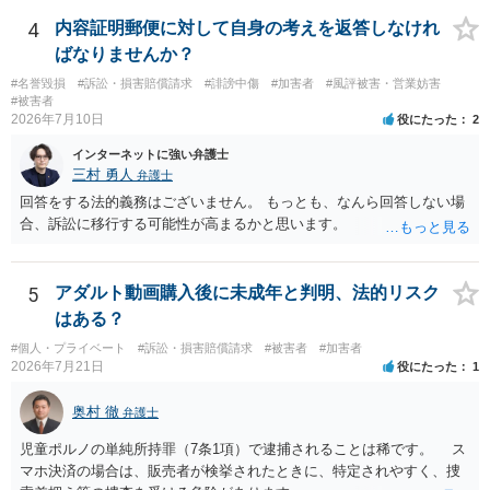
4
内容証明郵便に対して自身の考えを返答しなけれ
ばなりませんか？
#名誉毀損
#訴訟・損害賠償請求
#誹謗中傷
#加害者
#風評被害・営業妨害
#被害者
2026年7月10日
役にたった
2
インターネットに強い弁護士
三村 勇人
弁護士
回答をする法的義務はございません。 もっとも、なんら回答しない場
合、訴訟に移行する可能性が高まるかと思います。
5
アダルト動画購入後に未成年と判明、法的リスク
はある？
#個人・プライベート
#訴訟・損害賠償請求
#被害者
#加害者
2026年7月21日
役にたった
1
奥村 徹
弁護士
児童ポルノの単純所持罪（7条1項）で逮捕されることは稀です。 ス
マホ決済の場合は、販売者が検挙されたときに、特定されやすく、捜