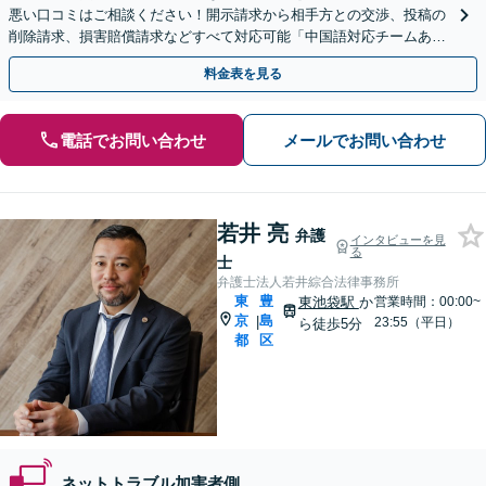
悪い口コミはご相談ください！開示請求から相手方との交渉、投稿の
削除請求、損害賠償請求などすべて対応可能「中国語対応チームあ
り」【個人・法人問わず対応可】【休日・夜間相談可】
料金表を見る
電話でお問い合わせ
メールでお問い合わせ
若井 亮
弁護
インタビューを見
る
士
弁護士法人若井綜合法律事務所
東
豊
東池袋駅
か
営業時間：00:00~
京
島
|
23:55（平日）
ら徒歩5分
都
区
ネットトラブル加害者側