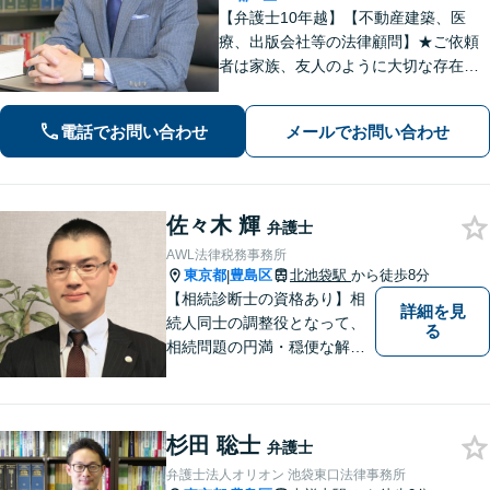
【弁護士10年越】【不動産建築、医
療、出版会社等の法律顧問】★ご依頼
者は家族、友人のように大切な存在と
思い、事件に取り組むことを心掛けて
います★【初回30分無料】★離婚・相
電話でお問い合わせ
メールでお問い合わせ
続・交通・借金・労働・債権回収も注
力【個人、法人案件共に対応】
佐々木 輝
弁護士
AWL法律税務事務所
東京都
豊島区
北池袋駅
から徒歩8分
|
【相続診断士の資格あり】相
詳細を見
続人同士の調整役となって、
る
相続問題の円満・穏便な解決
をサポート／遺留分侵害額請
求／相続人・相続財産調査／
遺言書作成／遺産分割相続放
杉田 聡士
棄などお任せください【池袋8
弁護士
分】交通事故・借金問題にも
弁護士法人オリオン 池袋東口法律事務所