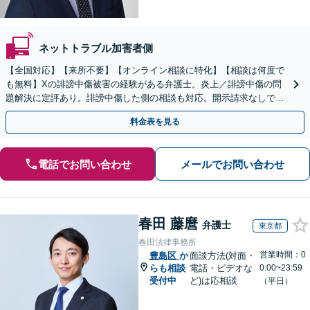
ネットトラブル加害者側
【全国対応】【来所不要】【オンライン相談に特化】【相談は何度で
も無料】Xの誹謗中傷被害の経験がある弁護士。炎上／誹謗中傷の問
題解決に定評あり。誹謗中傷した側の相談も対応。開示請求なしで本
人の特定ができる場合もあり。
料金表を見る
電話でお問い合わせ
メールでお問い合わせ
春田 藤麿
弁護士
東京都
春田法律事務所
営業時間：0
豊島区
か
面談方法(対面・
らも相談
電話・ビデオな
0:00~23:59
受付中
ど)は応相談
（平日）