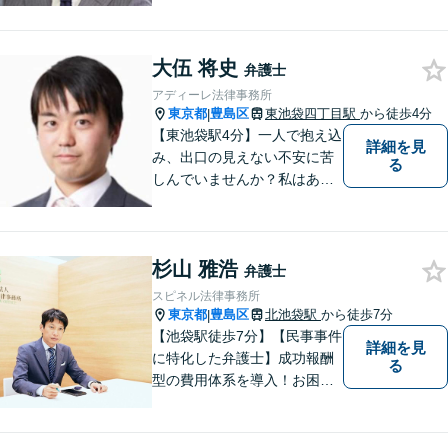
も、最善の結果に導くことが
できるよう、常に心がけてい
ます。弁護士は、悩むあなた
大伍 将史
の強くて優しい最良のパート
弁護士
ナーです。
アディーレ法律事務所
東京都
豊島区
東池袋四丁目駅
から徒歩4分
|
【東池袋駅4分】一人で抱え込
詳細を見
み、出口の見えない不安に苦
る
しんでいませんか？私はあな
たの盾となり、納得できる道
筋を丁寧に示しながら、一日
でも早く穏やかな日常を取り
杉山 雅浩
戻すために全力でサポートし
弁護士
ます！【夜間や休日相談可
スピネル法律事務所
能】【メール電話・WEB相談
東京都
豊島区
北池袋駅
から徒歩7分
|
も対応】
【池袋駅徒歩7分】【民事事件
詳細を見
に特化した弁護士】成功報酬
る
型の費用体系を導入！お困り
ごとがあれば、まずはご相談
ください。「街の法律家」と
しての身近な事細かい事件ま