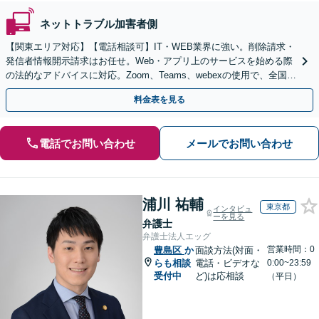
ネットトラブル加害者側
【関東エリア対応】【電話相談可】IT・WEB業界に強い。削除請求・
発信者情報開示請求はお任せ。Web・アプリ上のサービスを始める際
の法的なアドバイスに対応。Zoom、Teams、webexの使用で、全国か
らのご相談にも対応【平日夜間面談可】
料金表を見る
電話でお問い合わせ
メールでお問い合わせ
浦川 祐輔
東京都
インタビュ
ーを見る
弁護士
弁護士法人エッグ
営業時間：0
豊島区
か
面談方法(対面・
らも相談
電話・ビデオな
0:00~23:59
受付中
ど)は応相談
（平日）