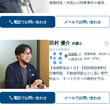
債権回収／外国人の刑事事件や雇用問
題などのご相談を承ります。どんな内
容でもお話を丁寧にお聞きし、ご不安
を1日でも早く解消できるよう尽力しま
電話でお問い合わせ
メールでお問い合わせ
す。お気軽にご相談ください【Web相
談可】
田村 優介
弁護士
城北法律事務所
東
豊
池袋駅
か
営業時間：09:00~1
京
島
|
8:00（平日）
ら徒歩1分
都
区
【池袋駅徒歩１分】【初回相談無料】
労働問題、不動産問題などに高い専門
性あり。すべての方々の権利を守る熱
意をもった弁護士です。
電話でお問い合わせ
メールでお問い合わせ