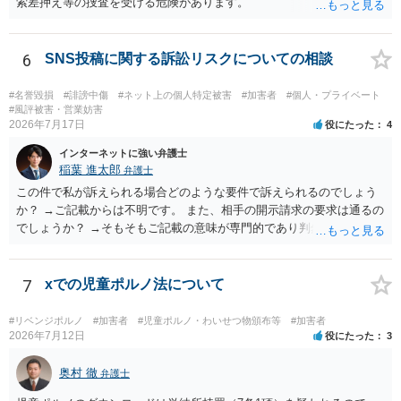
索差押え等の捜査を受ける危険があります。
6
SNS投稿に関する訴訟リスクについての相談
#名誉毀損
#誹謗中傷
#ネット上の個人特定被害
#加害者
#個人・プライベート
#風評被害・営業妨害
2026年7月17日
役にたった
4
インターネットに強い弁護士
稲葉 進太郎
弁護士
この件で私が訴えられる場合どのような要件で訴えられるのでしょう
か？ →ご記載からは不明です。 また、相手の開示請求の要求は通るの
でしょうか？ →そもそもご記載の意味が専門的であり判然としないも
のと存じます。直接弁護士に、そのゲームの内容をご説明になりなが
らご相談になることをお勧めいたします。
7
xでの児童ポルノ法について
#リベンジポルノ
#加害者
#児童ポルノ・わいせつ物頒布等
#加害者
2026年7月12日
役にたった
3
奥村 徹
弁護士