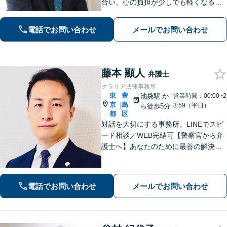
合い、心の負担が少しでも軽くなるよ
うサポートいたします。問題の背景に
も目を向け、その先の暮らしまで見据
電話でお問い合わせ
メールでお問い合わせ
えた支援を大切にしています。少しで
もお困りの際は、お気軽にご相談くだ
さい。
藤本 顯人
弁護士
クラリア法律事務所
東
豊
池袋駅
か
営業時間：00:00~2
京
島
|
3:59（平日）
ら徒歩5分
都
区
対話を大切にする事務所。LINEでスピ
ード相談／WEB完結可【警察官から弁
護士へ】あなたのために最善の解決を
目指します。洞察力と交渉力を強み
に、相続問題、交通事故や離婚などの
民事から刑事事件まで幅広く支援【完
電話でお問い合わせ
メールでお問い合わせ
全個室】