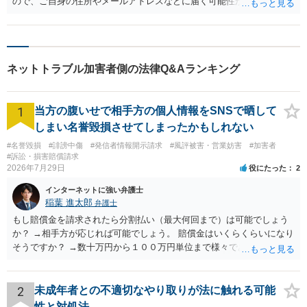
ので、ご自身の住所やメールアドレスなどに届く可能性が高いといえ
ます。 後者は、投稿をしてしまった回線の契約者宛に届きます。５G
など携帯の回線から投稿をしたのであれば携帯の契約者へ、Ｗｉ-Ｆｉ
から投稿をしたのであればＷｉ-Ｆｉ（光回線など）の契約者に届きま
す。 ご参考になれば幸いです。
ネットトラブル加害者側の法律Q&Aランキング
1
当方の腹いせで相手方の個人情報をSNSで晒して
しまい名誉毀損させてしまったかもしれない
#名誉毀損
#誹謗中傷
#発信者情報開示請求
#風評被害・営業妨害
#加害者
#訴訟・損害賠償請求
2026年7月29日
役にたった
2
インターネットに強い弁護士
稲葉 進太郎
弁護士
もし賠償金を請求されたら分割払い（最大何回まで）は可能でしょう
か？ →相手方が応じれば可能でしょう。 賠償金はいくらくらいになり
そうですか？ →数十万円から１００万円単位まで様々であり、不明で
す。相手方から相談者様に対し請求がなされた場合、減額や分割の交
渉が行われ、双方合意に至れば支払が開始され、決裂して相手方が訴
訟提起を選択すれば訴訟の中で解決がなされる流れが通常です。
2
未成年者との不適切なやり取りが法に触れる可能
性と対処法