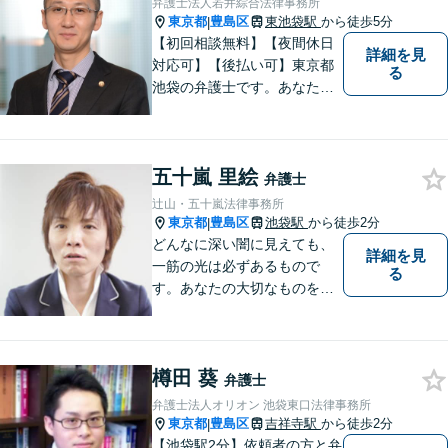
弁護士法人若井綜合法律事務所
東京都
豊島区
東池袋駅
から徒歩5分
|
【初回相談無料】【夜間休日
詳細を見
対応可】【後払い可】東京都
る
池袋の弁護士です。あなたに
寄り添ったリーゲルサービス
を提供します。いち早く問題
を解決したい方は、ぜひご相
五十嵐 里絵
談ください。
弁護士
辻山・五十嵐法律事務所
東京都
豊島区
池袋駅
から徒歩2分
|
どんなに深い闇に見えても、
詳細を見
一筋の光は必ずあるもので
る
す。あなたの大切なものを守
りたいとき、私にはお伝えで
きることがあります。共に光
に向かって歩いていきましょ
樽田 葵
う。 弁護士は、悩むあなたの
弁護士
強くて優しい最強・最良のパ
弁護士法人オリオン 池袋東口法律事務所
ートナーです。
東京都
豊島区
吉祥寺駅
から徒歩2分
|
【池袋駅2分】依頼者の方と弁