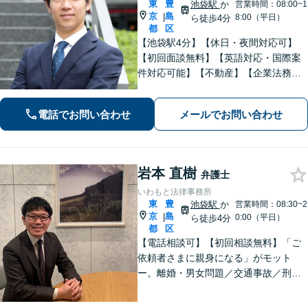
東
豊
池袋駅
か
営業時間：08:00~1
京
島
|
8:00（平日）
ら徒歩4分
都
区
【池袋駅4分】【休日・夜間対応可】
【初回面談無料】【英語対応・国際案
件対応可能】【不動産】【企業法務】
【中小企業・事業承継】【労働・雇
用】仕事内容に応じて料金相談可。ま
電話でお問い合わせ
メールでお問い合わせ
ずはお気軽にご相談下さい。【セミナ
ー・論文掲載経験あり】【留学経験あ
り】
岩本 直樹
弁護士
いわもと法律事務所
東
豊
池袋駅
か
営業時間：08:30~2
京
島
|
0:00（平日）
ら徒歩4分
都
区
【電話相談可】【初回相談無料】「ご
依頼者さまに親身になる」がモット
ー。離婚・男女問題／交通事故／刑事
事件はお任せください。常に依頼者さ
まに寄り添い、長期化しがちな複雑な