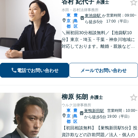
谷村 紀代子
弁護士
水田・谷村法律事務所
東
豊
東池袋駅
か
営業時間：09:00~
京
島
|
17:00（平日）
ら徒歩5分
都
区
＼🆓初回30分相談無料／【池袋駅10
分】東京・埼玉・千葉・神奈川地域に
対応しております。離婚・親族などの
家事事件を中心に学校交渉事件、労働
事件などを担当してまいりました。家
庭内、学校内、職場内でのいじめ・ハ
電話でお問い合わせ
メールでお問い合わせ
ラスメントに積極対応。
柳原 拓朗
弁護士
ウルク法律事務所
東
豊
巣鴨新田駅
営業時間：10:00~
京
島
|
19:00（平日）
から徒歩5分
都
区
【初回相談無料】【巣鴨新田駅5分】投
資詐欺などの詐欺問題／法人・個人の