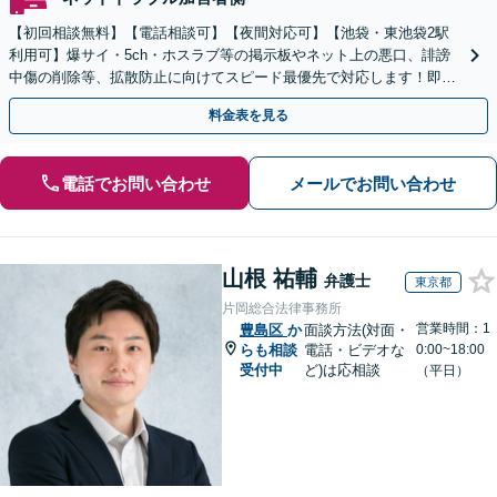
【初回相談無料】【電話相談可】【夜間対応可】【池袋・東池袋2駅
利用可】爆サイ・5ch・ホスラブ等の掲示板やネット上の悪口、誹謗
中傷の削除等、拡散防止に向けてスピード最優先で対応します！即日
対応可能。まずはご連絡ください。
料金表を見る
電話でお問い合わせ
メールでお問い合わせ
山根 祐輔
弁護士
東京都
片岡総合法律事務所
営業時間：1
豊島区
か
面談方法(対面・
らも相談
電話・ビデオな
0:00~18:00
受付中
ど)は応相談
（平日）