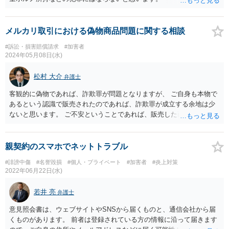
メルカリ取引における偽物商品問題に関する相談
#訴訟・損害賠償請求
#加害者
2024年05月08日(水)
松村 大介
弁護士
客観的に偽物であれば、詐欺罪が問題となりますが、 ご自身も本物で
あるという認識で販売されたのであれば、詐欺罪が成立する余地は少
ないと思います。 ご不安ということであれば、販売した商品や販売に
至る経緯の詳細を弁護士にご説明していただき、詐欺罪の成立を更に
精査することも考えられます。もし、どうしてもご不安ということで
あれば、弁護士に依頼して、誠実に対応することも選択肢の一つだと
親契約のスマホでネットトラブル
思います。
#誹謗中傷
#名誉毀損
#個人・プライベート
#加害者
#炎上対策
2022年06月22日(水)
若井 亮
弁護士
意見照会書は、ウェブサイトやSNSから届くものと、通信会社から届
くものがあります。 前者は登録されている方の情報に沿って届きます