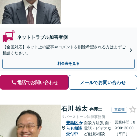
ネットトラブル加害者側
【全国対応】ネット上の記事やコメントを削除希望される方はまずご
相談ください。
料金表を見る
電話でお問い合わせ
メールでお問い合わせ
石川 雄太
弁護士
東京都
リバーストーン法律事務所
営業時間：0
豊島区
か
面談方法(対面・
らも相談
電話・ビデオな
9:00~20:00
受付中
ど)は応相談
（平日）