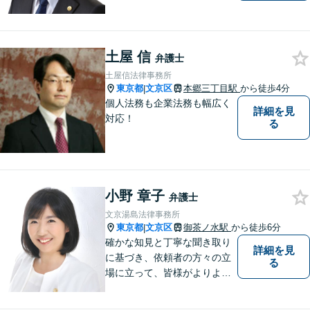
法律の専門家として、あなた
と共に戦います。オンライン
／電話での相談も承ります。
土屋 信
不動産／企業法務／労働問題e
弁護士
tc...お気軽にご相談ください。
土屋信法律事務所
東京都
文京区
本郷三丁目駅
から徒歩4分
|
個人法務も企業法務も幅広く
詳細を見
対応！
る
小野 章子
弁護士
文京湯島法律事務所
東京都
文京区
御茶ノ水駅
から徒歩6分
|
確かな知見と丁寧な聞き取り
詳細を見
に基づき、依頼者の方々の立
る
場に立って、皆様がよりよい
未来に向かって進んで行くお
手伝いをいたします。