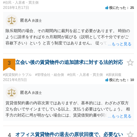
#住民・入居者・買主側
2018年1月17日
役にたった
25
匿名A
弁護士
除斥期間の場合、その期間内に裁判を起こす必要があります。 時効の
ように請求をすれば６カ月期間が延びる（説明として不十分ですがご
容赦下さい）という と言う制度ではありません。 従って、理論上は１
年経過していますので、既に支払義務はありません。
3
立会い後の賃貸物件の追加請求に対する法的対応
#賃貸契約トラブル
#管理会社・組合側
#住民・入居者・買主側
#原状回復
2021年6月5日
役にたった
10
匿名A
弁護士
賃貸借契約書の内容次第ではありますが、基本的には、わざわざ双方
立ち合いでサインまでしている以上、支払う必要はないでしょう。 相
手方の対応に埒が明かない場合には、賃貸借契約書や関係資料を個別
に弁護士に見せ、対応方針をご検討いただくことをお勧めいたしま
す。
4
オフィス賃貸物件の退去の原状回復で、必要ない