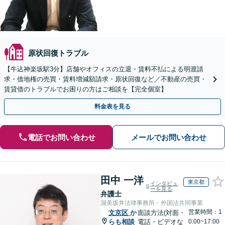
原状回復トラブル
【牛込神楽坂駅3分】店舗やオフィスの立退・賃料不払による明渡請
求・借地権の売買・賃料増減額請求・原状回復など／不動産の売買・
賃貸借のトラブルでお困りの方はご相談を【完全個室】
料金表を見る
電話でお問い合わせ
メールでお問い合わせ
田中 一洋
東京都
インタビュ
ーを見る
弁護士
渥美坂井法律事務所・外国法共同事業
営業時間：1
文京区
か
面談方法(対面・
らも相談
電話・ビデオな
0:00~17:00