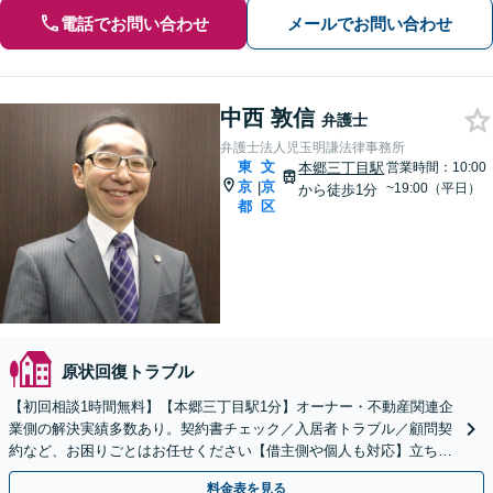
電話でお問い合わせ
メールでお問い合わせ
中西 敦信
弁護士
弁護士法人児玉明謙法律事務所
東
文
本郷三丁目駅
営業時間：10:00
京
京
|
~19:00（平日）
から徒歩1分
都
区
原状回復トラブル
【初回相談1時間無料】【本郷三丁目駅1分】オーナー・不動産関連企
業側の解決実績多数あり。契約書チェック／入居者トラブル／顧問契
約など、お困りごとはお任せください【借主側や個人も対応】立ち退
き／共有不動産のトラブルなど【不動産登記も対応可能】
料金表を見る