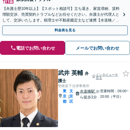
【弁護士歴10年以上】【スポット相談可】立ち退き、家賃滞納、賃料
増額交渉、売買契約トラブルなどお任せください。弁護士が代理人と
して、交渉いたします。税理士や不動産鑑定士など連携【水道橋／本
郷三丁目駅駅から5分】
料金表を見る
電話でお問い合わせ
メールでお問い合わせ
武井 英輔
弁
インタビューを
見る
護士
壱岐坂下法律事務所
東
文
水道橋駅
か
営業時間：09:00~
京
京
|
20:00（平日）
ら徒歩1分
都
区